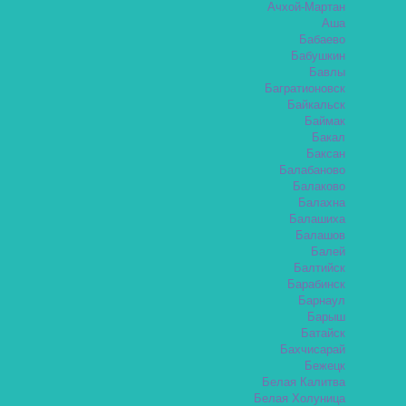
Ачхой-Мартан
Аша
Бабаево
Бабушкин
Бавлы
Багратионовск
Байкальск
Баймак
Бакал
Баксан
Балабаново
Балаково
Балахна
Балашиха
Балашов
Балей
Балтийск
Барабинск
Барнаул
Барыш
Батайск
Бахчисарай
Бежецк
Белая Калитва
Белая Холуница