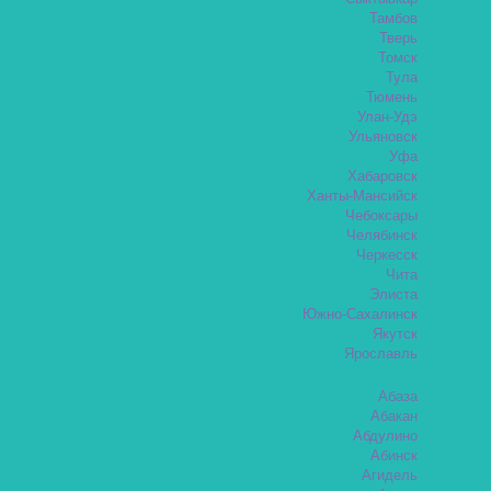
Тамбов
Тверь
Томск
Тула
Тюмень
Улан-Удэ
Ульяновск
Уфа
Хабаровск
Ханты-Мансийск
Чебоксары
Челябинск
Черкесск
Чита
Элиста
Южно-Сахалинск
Якутск
Ярославль
Абаза
Абакан
Абдулино
Абинск
Агидель