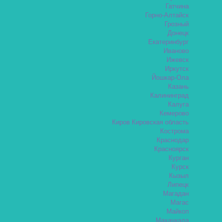
Гатчина
Горно-Алтайск
Грозный
Донецк
Екатеринбург
Иваново
Ижевск
Иркутск
Йошкар-Ола
Казань
Калининград
Калуга
Кемерово
Киров Кировская область
Кострома
Краснодар
Красноярск
Курган
Курск
Кызыл
Липецк
Магадан
Магас
Майкоп
Махачкала