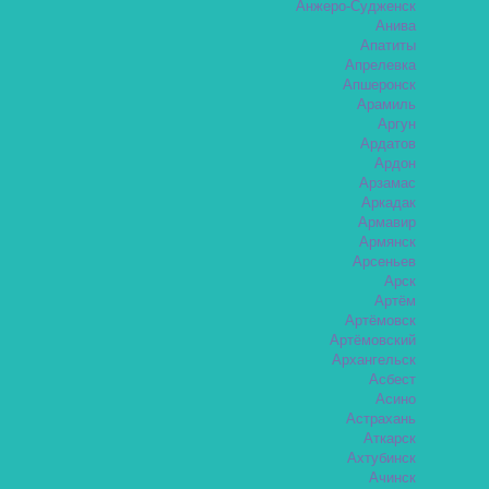
Анжеро-Судженск
Анива
Апатиты
Апрелевка
Апшеронск
Арамиль
Аргун
Ардатов
Ардон
Арзамас
Аркадак
Армавир
Армянск
Арсеньев
Арск
Артём
Артёмовск
Артёмовский
Архангельск
Асбест
Асино
Астрахань
Аткарск
Ахтубинск
Ачинск