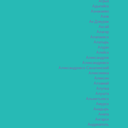
Агрыз
Адыгейск
Азнакаево
Азов
Ак-Довурак
Аксай
Алагир
Алапаевск
Алатырь
Алдан
Алейск
Александров
Александровск
Александровск-Сахалинский
Алексеевка
Алексин
Алзамай
Алупка
Алушта
Альметьевск
Амурск
Анадырь
Анапа
Ангарск
Андреаполь