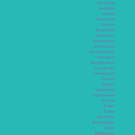
Белгород
Белебей
Белёв
Белинский
Белово
Белогорск
Белозерск
Белокуриха
Беломорск
Белоозёрский
Белорецк
Белореченск
Белоусово
Белоярский
Белый
Бердск
Березники
Берёзовский
Беслан
Бийск
Бикин
Билибино
Биробиджан
Бирск
Бирюсинск