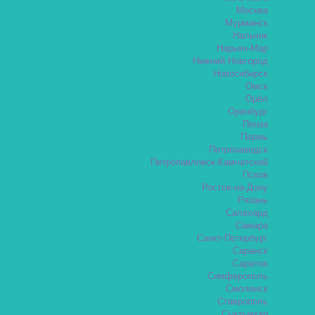
Москва
Мурманск
Нальчик
Нарьян-Мар
Нижний Новгород
Новосибирск
Омск
Орёл
Оренбург
Пенза
Пермь
Петрозаводск
Петропавловск-Камчатский
Псков
Ростов-на-Дону
Рязань
Салехард
Самара
Санкт-Петербург
Саранск
Саратов
Симферополь
Смоленск
Ставрополь
Сыктывкар