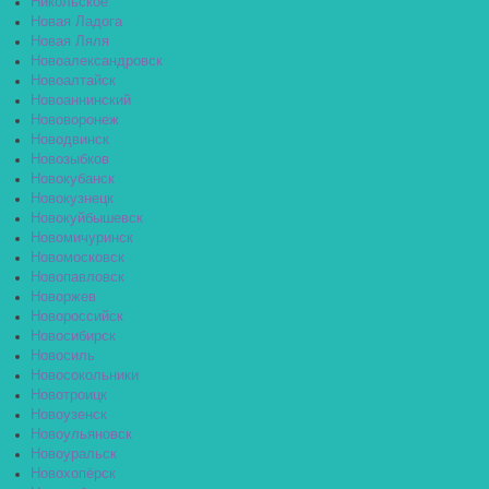
Никольское
Новая Ладога
Новая Ляля
Новоалександровск
Новоалтайск
Новоаннинский
Нововоронеж
Новодвинск
Новозыбков
Новокубанск
Новокузнецк
Новокуйбышевск
Новомичуринск
Новомосковск
Новопавловск
Новоржев
Новороссийск
Новосибирск
Новосиль
Новосокольники
Новотроицк
Новоузенск
Новоульяновск
Новоуральск
Новохопёрск