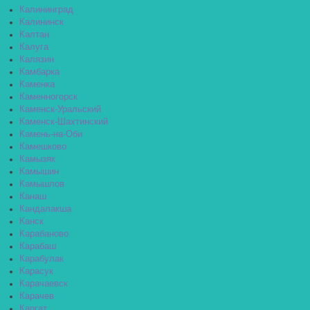
Калининград
Калининск
Калтан
Калуга
Калязин
Камбарка
Каменка
Каменногорск
Каменск-Уральский
Каменск-Шахтинский
Камень-на-Оби
Камешково
Камызяк
Камышин
Камышлов
Канаш
Кандалакша
Канск
Карабаново
Карабаш
Карабулак
Карасук
Карачаевск
Карачев
Каргат