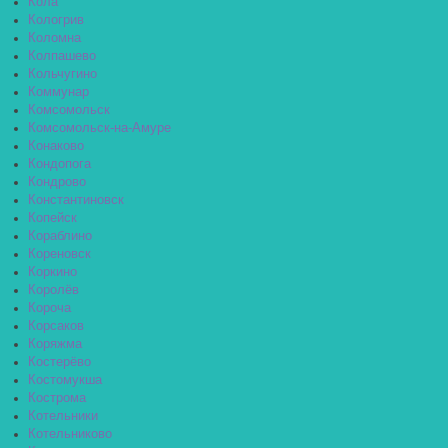
Кола
Кологрив
Коломна
Колпашево
Кольчугино
Коммунар
Комсомольск
Комсомольск-на-Амуре
Конаково
Кондопога
Кондрово
Константиновск
Копейск
Кораблино
Кореновск
Коркино
Королёв
Короча
Корсаков
Коряжма
Костерёво
Костомукша
Кострома
Котельники
Котельниково