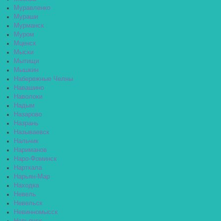
Муравленко
Мураши
Мурманск
Муром
Мценск
Мыски
Мытищи
Мышкин
Набережные Челны
Навашино
Наволоки
Надым
Назарово
Назрань
Называевск
Нальчик
Нариманов
Наро-Фоминск
Нарткала
Нарьян-Мар
Находка
Невель
Невельск
Невинномысск