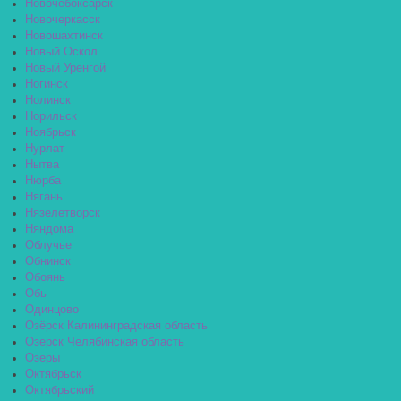
Новочебоксарск
Новочеркасск
Новошахтинск
Новый Оскол
Новый Уренгой
Ногинск
Нолинск
Норильск
Ноябрьск
Нурлат
Нытва
Нюрба
Нягань
Нязелетворск
Няндома
Облучье
Обнинск
Обоянь
Обь
Одинцово
Озёрск Калининградская область
Озерск Челябинская область
Озеры
Октябрьск
Октябрьский