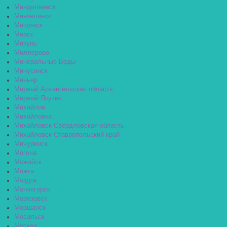
Менделеевск
Мензелинск
Мещовск
Миасс
Микунь
Миллерово
Минеральные Воды
Минусинск
Миньяр
Мирный Архангельская область
Мирный Якутия
Михайлов
Михайловка
Михайловск Свердловская область
Михайловск Ставропольский край
Мичуринск
Могоча
Можайск
Можга
Моздок
Мончегорск
Морозовск
Моршанск
Мосальск
Москва