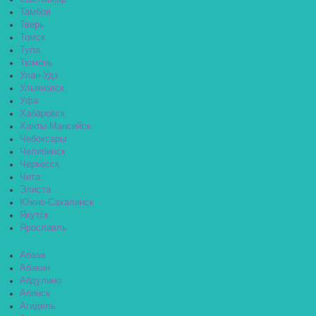
Тамбов
Тверь
Томск
Тула
Тюмень
Улан-Удэ
Ульяновск
Уфа
Хабаровск
Ханты-Мансийск
Чебоксары
Челябинск
Черкесск
Чита
Элиста
Южно-Сахалинск
Якутск
Ярославль
Абаза
Абакан
Абдулино
Абинск
Агидель