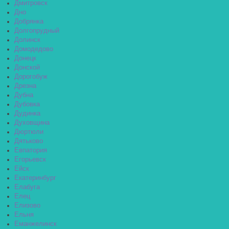
Дмитровск
Дно
Добрянка
Долгопрудный
Долинск
Домодедово
Донецк
Донской
Дорогобуж
Дрезна
Дубна
Дубовка
Дудинка
Духовщина
Дюртюли
Дятьково
Евпатория
Егорьевск
Ейск
Екатеринбург
Елабуга
Елец
Елизово
Ельня
Еманжелинск