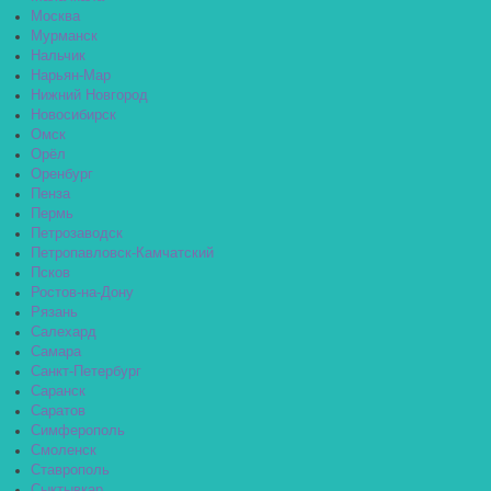
Москва
Мурманск
Нальчик
Нарьян-Мар
Нижний Новгород
Новосибирск
Омск
Орёл
Оренбург
Пенза
Пермь
Петрозаводск
Петропавловск-Камчатский
Псков
Ростов-на-Дону
Рязань
Салехард
Самара
Санкт-Петербург
Саранск
Саратов
Симферополь
Смоленск
Ставрополь
Сыктывкар