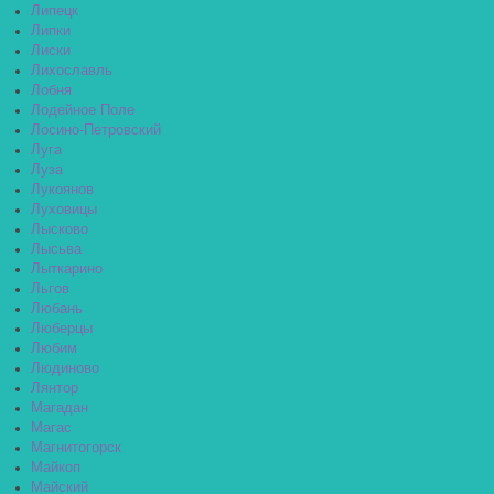
Липецк
Липки
Лиски
Лихославль
Лобня
Лодейное Поле
Лосино-Петровский
Луга
Луза
Лукоянов
Луховицы
Лысково
Лысьва
Лыткарино
Льгов
Любань
Люберцы
Любим
Людиново
Лянтор
Магадан
Магас
Магнитогорск
Майкоп
Майский