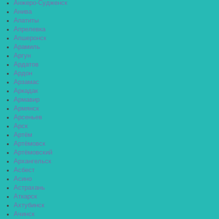
Анжеро-Судженск
Анива
Апатиты
Апрелевка
Апшеронск
Арамиль
Аргун
Ардатов
Ардон
Арзамас
Аркадак
Армавир
Армянск
Арсеньев
Арск
Артём
Артёмовск
Артёмовский
Архангельск
Асбест
Асино
Астрахань
Аткарск
Ахтубинск
Ачинск