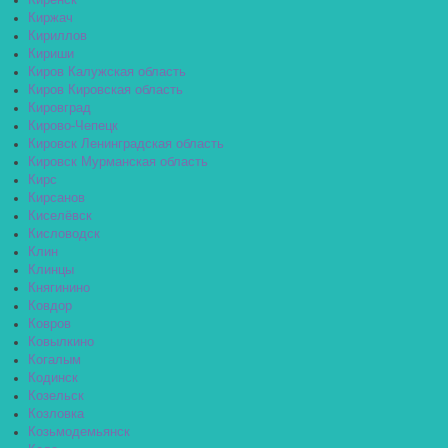
Киренск
Киржач
Кириллов
Кириши
Киров Калужская область
Киров Кировская область
Кировград
Кирово-Чепецк
Кировск Ленинградская область
Кировск Мурманская область
Кирс
Кирсанов
Киселёвск
Кисловодск
Клин
Клинцы
Княгинино
Ковдор
Ковров
Ковылкино
Когалым
Кодинск
Козельск
Козловка
Козьмодемьянск