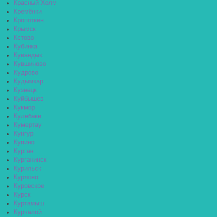
Красный Холм
Кремёнки
Кропоткин
Крымск
Кстово
Кубинка
Кувандык
Кувшиново
Кудрово
Кудымкар
Кузнецк
Куйбышев
Кукмор
Кулебаки
Кумертау
Кунгур
Купино
Курган
Курганинск
Курильск
Курлово
Куровское
Курск
Куртамыш
Курчалой