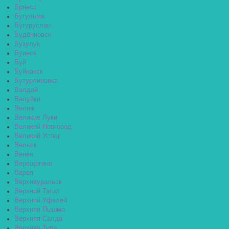
Брянск
Бугульма
Бугуруслан
Будённовск
Бузулук
Буинск
Буй
Буйнакск
Бутурлиновка
Валдай
Валуйки
Велиж
Великие Луки
Великий Новгород
Великий Устюг
Вельск
Венёв
Верещагино
Верея
Верхнеуральск
Верхний Тагил
Верхний Уфалей
Верхняя Пышма
Верхняя Салда
Верхняя Тура