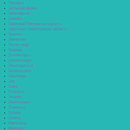
Заозёрск
Западная Двина
Заполярный
Зарайск
Заречный Пензенская область
Заречный Свердловская область
Заринск
Звенигово
Звенигород
Зверево
Зеленогорск
Зеленоградск
Зеленодольск
Зеленокумск
Зерноград
Зея
Зима
Златоуст
Злынка
Змеиногорск
Знаменск
Зубцов
Зуевка
Ивангород
Иваново