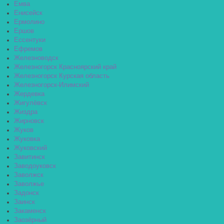
Емва
Енисейск
Ермолино
Ершов
Ессентуки
Ефремов
Железноводск
Железногорск Красноярский край
Железногорск Курская область
Железногорск-Илимский
Жердевка
Жигулёвск
Жиздра
Жирновск
Жуков
Жуковка
Жуковский
Завитинск
Заводоуковск
Заволжск
Заволжье
Задонск
Заинск
Закаменск
Заозёрный