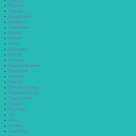
Воркута
Воронеж
Ворсма
Воскресенск
Воткинск
Всеволожск
Вуктыл
Выборг
Выкса
Высоковск
Высоцк
Вытегра
Вышний Волочёк
Вяземский
Вязники
Вязьма
Вятские Поляны
Гаврилов Посад
Гаврилов-Ям
Гагарин
Гаджиево
Гай
Галич
Гатчина
Гвардейск