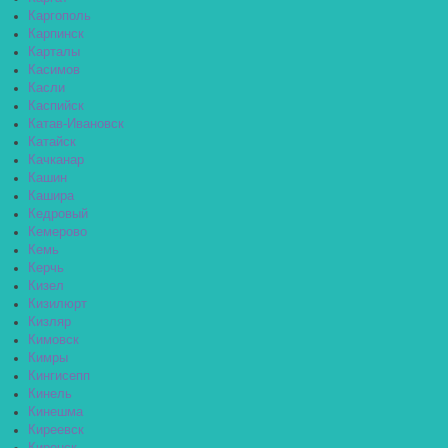
Каргополь
Карпинск
Карталы
Касимов
Касли
Каспийск
Катав-Ивановск
Катайск
Качканар
Кашин
Кашира
Кедровый
Кемерово
Кемь
Керчь
Кизел
Кизилюрт
Кизляр
Кимовск
Кимры
Кингисепп
Кинель
Кинешма
Киреевск