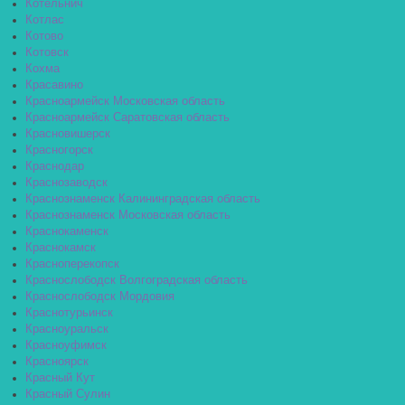
Котельнич
Котлас
Котово
Котовск
Кохма
Красавино
Красноармейск Московская область
Красноармейск Саратовская область
Красновишерск
Красногорск
Краснодар
Краснозаводск
Краснознаменск Калининградская область
Краснознаменск Московская область
Краснокаменск
Краснокамск
Красноперекопск
Краснослободск Волгоградская область
Краснослободск Мордовия
Краснотурьинск
Красноуральск
Красноуфимск
Красноярск
Красный Кут
Красный Сулин