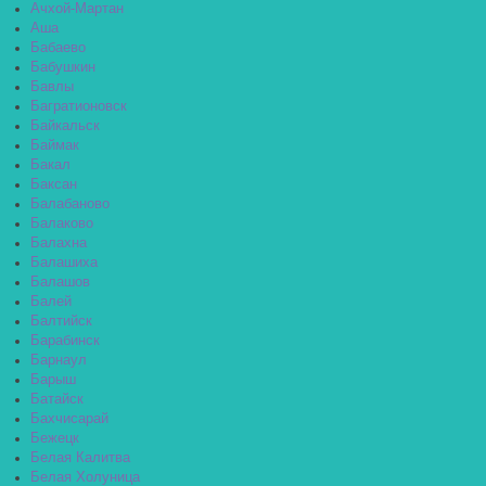
Ачхой-Мартан
Аша
Бабаево
Бабушкин
Бавлы
Багратионовск
Байкальск
Баймак
Бакал
Баксан
Балабаново
Балаково
Балахна
Балашиха
Балашов
Балей
Балтийск
Барабинск
Барнаул
Барыш
Батайск
Бахчисарай
Бежецк
Белая Калитва
Белая Холуница