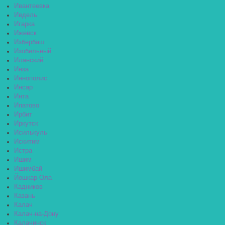
Ивантеевка
Ивдель
Игарка
Ижевск
Избербаш
Изобильный
Иланский
Инза
Иннополис
Инсар
Инта
Ипатово
Ирбит
Иркутск
Исилькуль
Искитим
Истра
Ишим
Ишимбай
Йошкар-Ола
Кадников
Казань
Калач
Калач-на-Дону
Калачинск