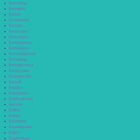
Белгород
Белебей
Белёв
Белинский
Белово
Белогорск
Белозерск
Белокуриха
Беломорск
Белоозёрский
Белорецк
Белореченск
Белоусово
Белоярский
Белый
Бердск
Березники
Берёзовский
Беслан
Бийск
Бикин
Билибино
Биробиджан
Бирск
Бирюсинск