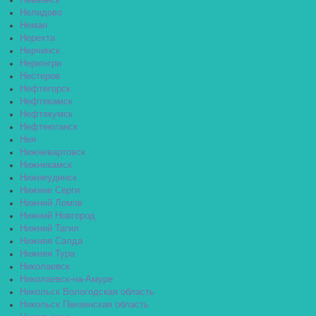
Невьянск
Нелидово
Неман
Нерехта
Нерчинск
Нерюнгри
Нестеров
Нефтегорск
Нефтекамск
Нефтекумск
Нефтеюганск
Нея
Нижневартовск
Нижнекамск
Нижнеудинск
Нижние Серги
Нижний Ломов
Нижний Новгород
Нижний Тагил
Нижняя Салда
Нижняя Тура
Николаевск
Николаевск-на-Амуре
Никольск Вологодская область
Никольск Пензенская область