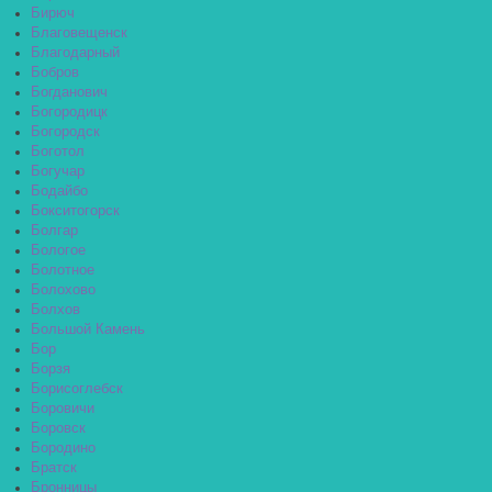
Бирюч
Благовещенск
Благодарный
Бобров
Богданович
Богородицк
Богородск
Боготол
Богучар
Бодайбо
Бокситогорск
Болгар
Бологое
Болотное
Болохово
Болхов
Большой Камень
Бор
Борзя
Борисоглебск
Боровичи
Боровск
Бородино
Братск
Бронницы