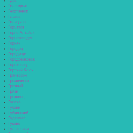
Гдов
Геленджик
Георгиевск
Глазов
Голицыно
Горбатов
Горно-Алтайск
Горнозаводск
Горняк
Городец
Городище
Городовиковск
Гороховец
Горячий Ключ
Грайворон
Гремячинск
Грозный
Грязи
Грязовец
Губаха
Губкин
Губкинский
Гудермес
Гуково
Гулькевичи