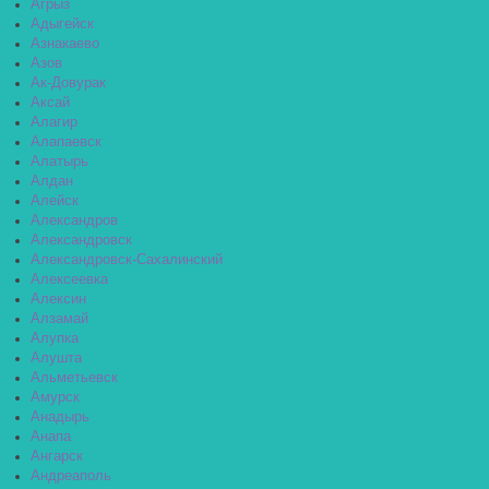
Агрыз
Адыгейск
Азнакаево
Азов
Ак-Довурак
Аксай
Алагир
Алапаевск
Алатырь
Алдан
Алейск
Александров
Александровск
Александровск-Сахалинский
Алексеевка
Алексин
Алзамай
Алупка
Алушта
Альметьевск
Амурск
Анадырь
Анапа
Ангарск
Андреаполь