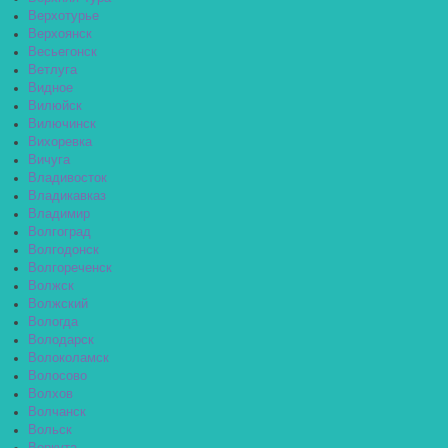
Верхотурье
Верхоянск
Весьегонск
Ветлуга
Видное
Вилюйск
Вилючинск
Вихоревка
Вичуга
Владивосток
Владикавказ
Владимир
Волгоград
Волгодонск
Волгореченск
Волжск
Волжский
Вологда
Володарск
Волоколамск
Волосово
Волхов
Волчанск
Вольск