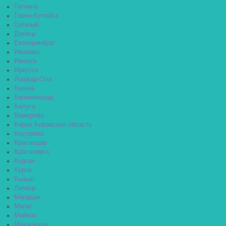
Гатчина
Горно-Алтайск
Грозный
Донецк
Екатеринбург
Иваново
Ижевск
Иркутск
Йошкар-Ола
Казань
Калининград
Калуга
Кемерово
Киров Кировская область
Кострома
Краснодар
Красноярск
Курган
Курск
Кызыл
Липецк
Магадан
Магас
Майкоп
Махачкала