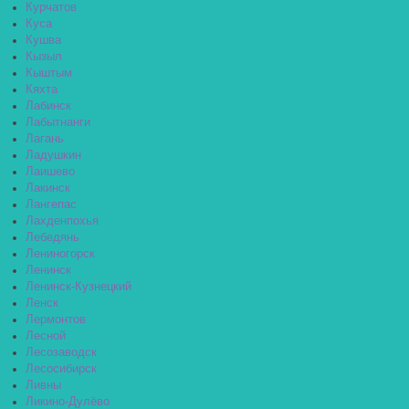
Курчатов
Куса
Кушва
Кызыл
Кыштым
Кяхта
Лабинск
Лабытнанги
Лагань
Ладушкин
Лаишево
Лакинск
Лангепас
Лахденпохья
Лебедянь
Лениногорск
Ленинск
Ленинск-Кузнецкий
Ленск
Лермонтов
Лесной
Лесозаводск
Лесосибирск
Ливны
Ликино-Дулёво