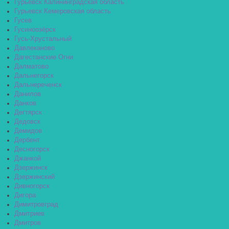
Гурьевск Калининградская область
Гурьевск Кемеровская область
Гусев
Гусиноозёрск
Гусь-Хрустальный
Давлеканово
Дагестанские Огни
Далматово
Дальнегорск
Дальнереченск
Данилов
Данков
Дегтярск
Дедовск
Демидов
Дербент
Десногорск
Джанкой
Дзержинск
Дзержинский
Дивногорск
Дигора
Димитровград
Дмитриев
Дмитров