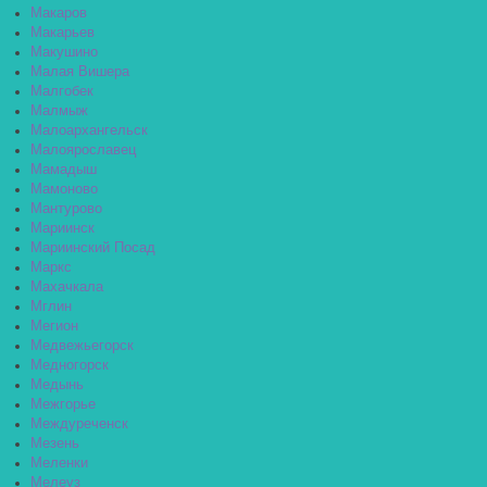
Макаров
Макарьев
Макушино
Малая Вишера
Малгобек
Малмыж
Малоархангельск
Малоярославец
Мамадыш
Мамоново
Мантурово
Мариинск
Мариинский Посад
Маркс
Махачкала
Мглин
Мегион
Медвежьегорск
Медногорск
Медынь
Межгорье
Междуреченск
Мезень
Меленки
Мелеуз