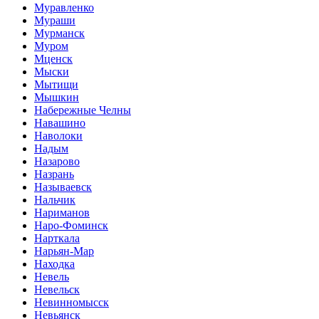
Муравленко
Мураши
Мурманск
Муром
Мценск
Мыски
Мытищи
Мышкин
Набережные Челны
Навашино
Наволоки
Надым
Назарово
Назрань
Называевск
Нальчик
Нариманов
Наро-Фоминск
Нарткала
Нарьян-Мар
Находка
Невель
Невельск
Невинномысск
Невьянск