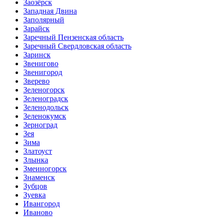
Заозёрск
Западная Двина
Заполярный
Зарайск
Заречный Пензенская область
Заречный Свердловская область
Заринск
Звенигово
Звенигород
Зверево
Зеленогорск
Зеленоградск
Зеленодольск
Зеленокумск
Зерноград
Зея
Зима
Златоуст
Злынка
Змеиногорск
Знаменск
Зубцов
Зуевка
Ивангород
Иваново