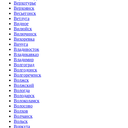
Верхотурье
Верхоянск
Весьегонск
Ветлуга
Видное
Вилюйск
Вилючинск
Вихоревка
Вичуга
Владивосток
Владикавказ
Владимир
Волгоград
Волгодонск
Волгореченск
Волжск
Волжский
Вологда
Володарск
Волоколамск
Волосово
Волхов
Волчанск
Вольск
Воркута