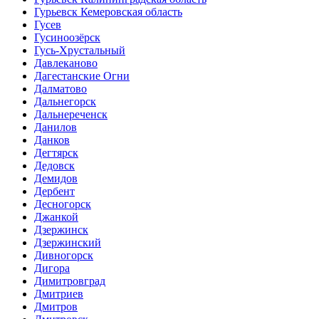
Гурьевск Кемеровская область
Гусев
Гусиноозёрск
Гусь-Хрустальный
Давлеканово
Дагестанские Огни
Далматово
Дальнегорск
Дальнереченск
Данилов
Данков
Дегтярск
Дедовск
Демидов
Дербент
Десногорск
Джанкой
Дзержинск
Дзержинский
Дивногорск
Дигора
Димитровград
Дмитриев
Дмитров