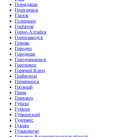
Геленджик
Георгиевск
Глазов
Голицыно
Горбатов
Горно-Алтайск
Горнозаводск
Горняк
Городец
Городище
Городовиковск
Гороховец
Горячий Ключ
Грайворон
Гремячинск
Грозный
Грязи
Грязовец
Губаха
Губкин
Губкинский
Гудермес
Гуково
Гулькевичи
Гурьевск Калининградская область