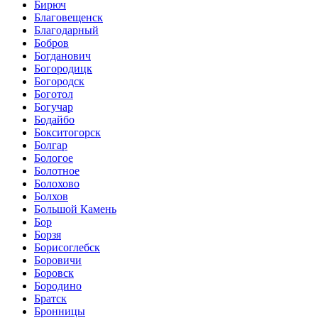
Бирюч
Благовещенск
Благодарный
Бобров
Богданович
Богородицк
Богородск
Боготол
Богучар
Бодайбо
Бокситогорск
Болгар
Бологое
Болотное
Болохово
Болхов
Большой Камень
Бор
Борзя
Борисоглебск
Боровичи
Боровск
Бородино
Братск
Бронницы