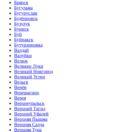
Брянск
Бугульма
Бугуруслан
Будённовск
Бузулук
Буинск
Буй
Буйнакск
Бутурлиновка
Валдай
Валуйки
Велиж
Великие Луки
Великий Новгород
Великий Устюг
Вельск
Венёв
Верещагино
Верея
Верхнеуральск
Верхний Тагил
Верхний Уфалей
Верхняя Пышма
Верхняя Салда
Верхняя Тура