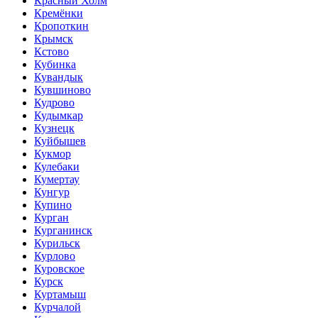
Красный Холм
Кремёнки
Кропоткин
Крымск
Кстово
Кубинка
Кувандык
Кувшиново
Кудрово
Кудымкар
Кузнецк
Куйбышев
Кукмор
Кулебаки
Кумертау
Кунгур
Купино
Курган
Курганинск
Курильск
Курлово
Куровское
Курск
Куртамыш
Курчалой