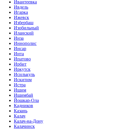
Ивантеевка
Ивдель
Игарка
Ижевск
Избербаш
Изобильный
Иланский
Инза
Иннополис
Инсар
Инта
Ипатово
Ирбит
Иркутск
Исилькуль
Искитим
Истра
Ишим
Ишимбай
Йошкар-Ола
Кадников
Казань
Калач
Калач-на-Дону
Калачинск