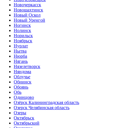
Новочеркасск
Новошахтинск
Новый Оскол
Новый Уренгой
Ногинск
Нолинск
Норильск
Ноябрьск
Нурлат
Нытва
Нюрба
Нягань
Нязелетворск
Няндома
Облучье
Обнинск
Обоянь
Обь
Одинцово
Озёрск Калининградская область
Озерск Челябинская область
Озеры
Октябрьск
Октябрьский