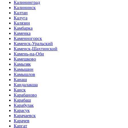
Калининград
Калининск
Калтан
Калуга
Калязин
Камбарка
Каменка
Каменногорск
Каменск-Уральский
Каменск-Шахтинский
Камень-на-Оби
Камешково
Камызяк
Камышин
Камышлов
Канаш
Кандалакша
Канск
Карабаново
Карабаш
Карабулак
Карасук
Карачаевск
Карачев
Каргат