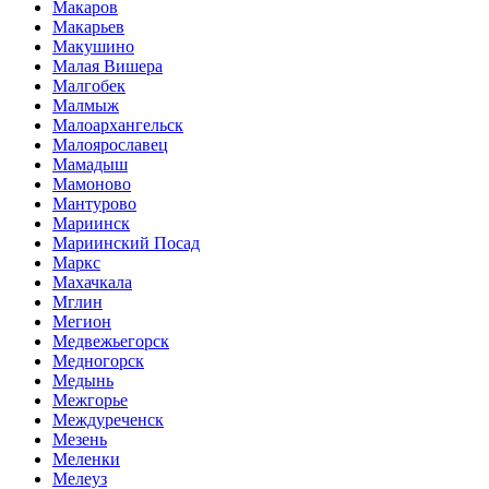
Макаров
Макарьев
Макушино
Малая Вишера
Малгобек
Малмыж
Малоархангельск
Малоярославец
Мамадыш
Мамоново
Мантурово
Мариинск
Мариинский Посад
Маркс
Махачкала
Мглин
Мегион
Медвежьегорск
Медногорск
Медынь
Межгорье
Междуреченск
Мезень
Меленки
Мелеуз