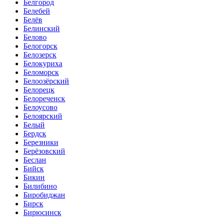
Белгород
Белебей
Белёв
Белинский
Белово
Белогорск
Белозерск
Белокуриха
Беломорск
Белоозёрский
Белорецк
Белореченск
Белоусово
Белоярский
Белый
Бердск
Березники
Берёзовский
Беслан
Бийск
Бикин
Билибино
Биробиджан
Бирск
Бирюсинск