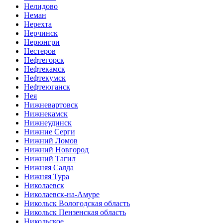
Нелидово
Неман
Нерехта
Нерчинск
Нерюнгри
Нестеров
Нефтегорск
Нефтекамск
Нефтекумск
Нефтеюганск
Нея
Нижневартовск
Нижнекамск
Нижнеудинск
Нижние Серги
Нижний Ломов
Нижний Новгород
Нижний Тагил
Нижняя Салда
Нижняя Тура
Николаевск
Николаевск-на-Амуре
Никольск Вологодская область
Никольск Пензенская область
Никольское