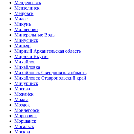
Менделеевск
Мензелинск
Мещовск
Миасс
Микунь
Миллерово
Минеральные Воды
Минусинск
Миньяр
Мирный Архангельская область
Мирный Якутия
Михайлов
Михайловка
Михайловск Свердловская область
Михайловск Ставропольский край
Мичуринск
Могоча
Можайск
Можга
Моздок
Мончегорск
Морозовск
Моршанск
Мосальск
Москва