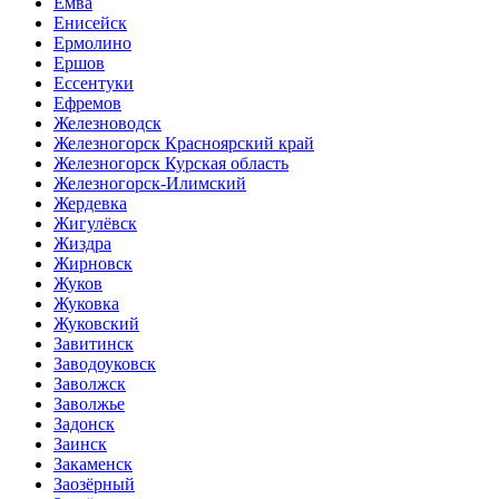
Емва
Енисейск
Ермолино
Ершов
Ессентуки
Ефремов
Железноводск
Железногорск Красноярский край
Железногорск Курская область
Железногорск-Илимский
Жердевка
Жигулёвск
Жиздра
Жирновск
Жуков
Жуковка
Жуковский
Завитинск
Заводоуковск
Заволжск
Заволжье
Задонск
Заинск
Закаменск
Заозёрный