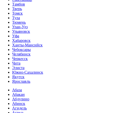
Тамбов
Тверь
Томск
Тула
Тюмень
Улан-Удэ
Ульяновск
Уфа
Хабаровск
Ханты-Мансийск
Чебоксары
Челябинск
Черкесск
Чита
Элиста
Южно-Сахалинск
Якутск
Ярославль
Абаза
Абакан
Абдулино
Абинск
Агидель
Агрыз