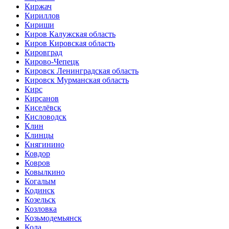
Киржач
Кириллов
Кириши
Киров Калужская область
Киров Кировская область
Кировград
Кирово-Чепецк
Кировск Ленинградская область
Кировск Мурманская область
Кирс
Кирсанов
Киселёвск
Кисловодск
Клин
Клинцы
Княгинино
Ковдор
Ковров
Ковылкино
Когалым
Кодинск
Козельск
Козловка
Козьмодемьянск
Кола