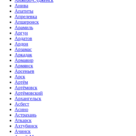
Анжеро-Судженск
Анива
Апатиты
Апрелевка
Апшеронск
Арамиль
Аргун
Ардатов
Ардон
Арзамас
Аркадак
Армавир
Армянск
Арсеньев
Арск
Артём
Артёмовск
Артёмовский
Архангельск
Асбест
Асино
Астрахань
Аткарск
Ахтубинск
Ачинск