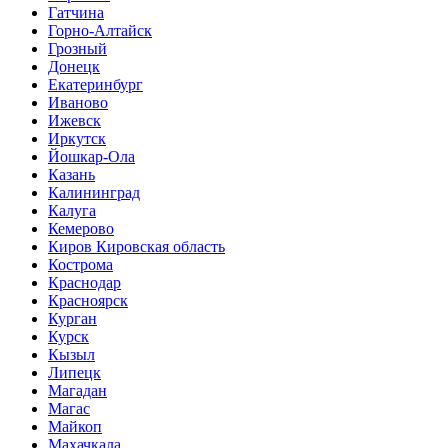
Гатчина
Горно-Алтайск
Грозный
Донецк
Екатеринбург
Иваново
Ижевск
Иркутск
Йошкар-Ола
Казань
Калининград
Калуга
Кемерово
Киров Кировская область
Кострома
Краснодар
Красноярск
Курган
Курск
Кызыл
Липецк
Магадан
Магас
Майкоп
Махачкала