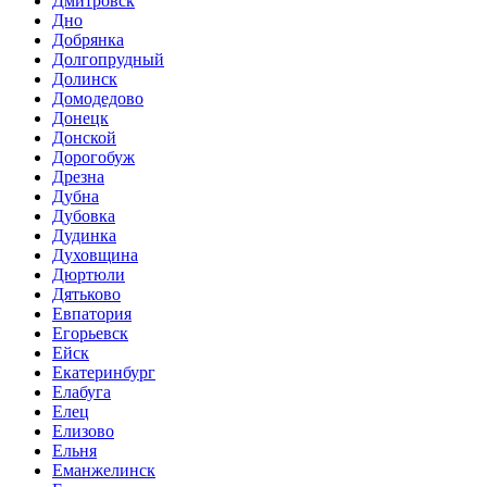
Дмитровск
Дно
Добрянка
Долгопрудный
Долинск
Домодедово
Донецк
Донской
Дорогобуж
Дрезна
Дубна
Дубовка
Дудинка
Духовщина
Дюртюли
Дятьково
Евпатория
Егорьевск
Ейск
Екатеринбург
Елабуга
Елец
Елизово
Ельня
Еманжелинск