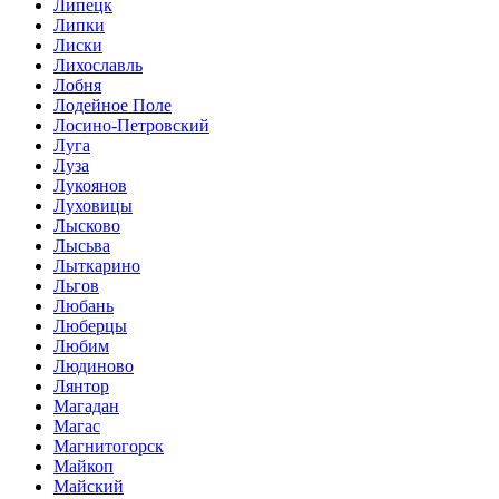
Липецк
Липки
Лиски
Лихославль
Лобня
Лодейное Поле
Лосино-Петровский
Луга
Луза
Лукоянов
Луховицы
Лысково
Лысьва
Лыткарино
Льгов
Любань
Люберцы
Любим
Людиново
Лянтор
Магадан
Магас
Магнитогорск
Майкоп
Майский