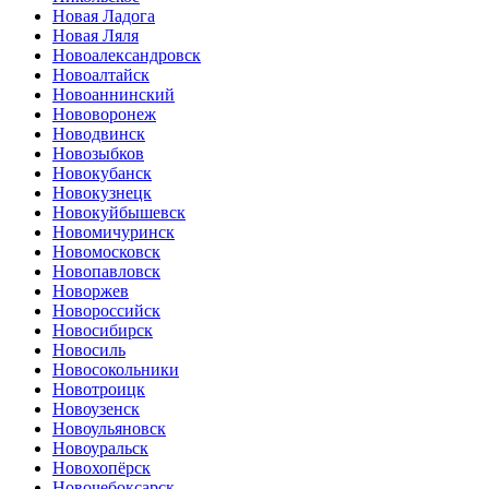
Новая Ладога
Новая Ляля
Новоалександровск
Новоалтайск
Новоаннинский
Нововоронеж
Новодвинск
Новозыбков
Новокубанск
Новокузнецк
Новокуйбышевск
Новомичуринск
Новомосковск
Новопавловск
Новоржев
Новороссийск
Новосибирск
Новосиль
Новосокольники
Новотроицк
Новоузенск
Новоульяновск
Новоуральск
Новохопёрск
Новочебоксарск