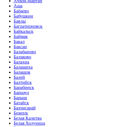
Ачхой-Мартан
Аша
Бабаево
Бабушкин
Бавлы
Багратионовск
Байкальск
Баймак
Бакал
Баксан
Балабаново
Балаково
Балахна
Балашиха
Балашов
Балей
Балтийск
Барабинск
Барнаул
Барыш
Батайск
Бахчисарай
Бежецк
Белая Калитва
Белая Холуница