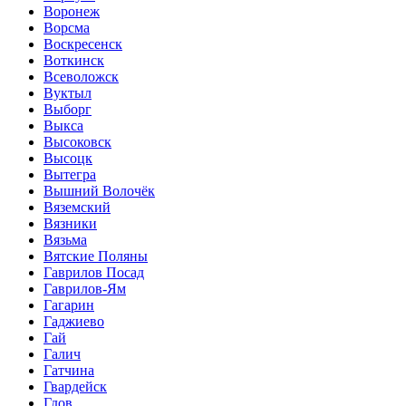
Воронеж
Ворсма
Воскресенск
Воткинск
Всеволожск
Вуктыл
Выборг
Выкса
Высоковск
Высоцк
Вытегра
Вышний Волочёк
Вяземский
Вязники
Вязьма
Вятские Поляны
Гаврилов Посад
Гаврилов-Ям
Гагарин
Гаджиево
Гай
Галич
Гатчина
Гвардейск
Гдов