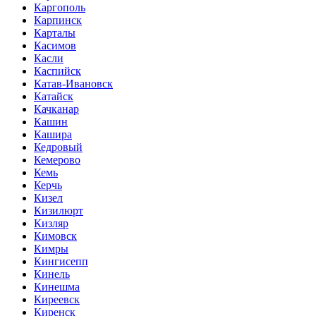
Каргополь
Карпинск
Карталы
Касимов
Касли
Каспийск
Катав-Ивановск
Катайск
Качканар
Кашин
Кашира
Кедровый
Кемерово
Кемь
Керчь
Кизел
Кизилюрт
Кизляр
Кимовск
Кимры
Кингисепп
Кинель
Кинешма
Киреевск
Киренск