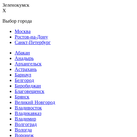
Зеленокумск
X
Выбор города
Москва
Ростов-на-Дону
Санкт-Петербург
Абакан
Анадырь
Архангельск
Астрахань
Барнаул
Белгород
Биробиджан
Благовещенск
Брянск
Великий Новгород
Владивосток
Владикавказ
Владимир
Волгоград
Вологда
Воронеж