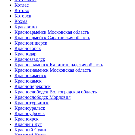
Котлас
Котово
Котовск
Кохма
Красавино
Красноармейск Московская область
Красноармейск Саратовская область
Красновишерск
Красногорск
Краснодар
Краснозаводск
Краснознаменск Калининградская область
Краснознаменск Московская область
Краснокаменск
Краснокамск
Красноперекопск
Краснослободск Волгоградская область
Краснослободск Мордовия
Краснотурьинск
Красноуральск
Красноуфимск
Красноярск
Красный Кут
Красный Сулин