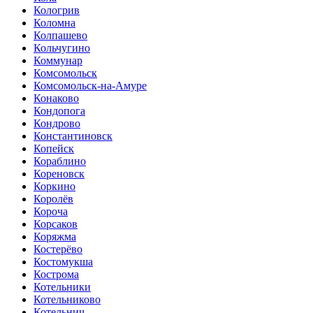
Кологрив
Коломна
Колпашево
Кольчугино
Коммунар
Комсомольск
Комсомольск-на-Амуре
Конаково
Кондопога
Кондрово
Константиновск
Копейск
Кораблино
Кореновск
Коркино
Королёв
Короча
Корсаков
Коряжма
Костерёво
Костомукша
Кострома
Котельники
Котельниково
Котельнич