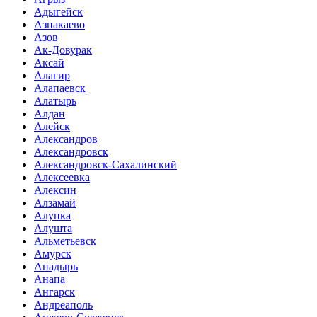
Адыгейск
Азнакаево
Азов
Ак-Довурак
Аксай
Алагир
Алапаевск
Алатырь
Алдан
Алейск
Александров
Александровск
Александровск-Сахалинский
Алексеевка
Алексин
Алзамай
Алупка
Алушта
Альметьевск
Амурск
Анадырь
Анапа
Ангарск
Андреаполь