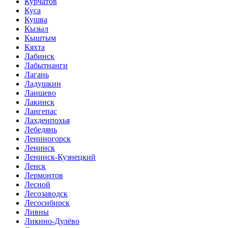
Курчатов
Куса
Кушва
Кызыл
Кыштым
Кяхта
Лабинск
Лабытнанги
Лагань
Ладушкин
Лаишево
Лакинск
Лангепас
Лахденпохья
Лебедянь
Лениногорск
Ленинск
Ленинск-Кузнецкий
Ленск
Лермонтов
Лесной
Лесозаводск
Лесосибирск
Ливны
Ликино-Дулёво