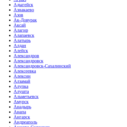
Адыгейск
Азнакаево
Азов
Ак-Довурак
Аксай
Алагир
Алапаевск
Алатырь
Алдан
Алейск
Александров
Александровск
Александровск-Сахалинский
Алексеевка
Алексин
Алзамай
Алупка
Алушта
Альметьевск
Амурск
Анадырь
Анапа
Ангарск
Андреаполь