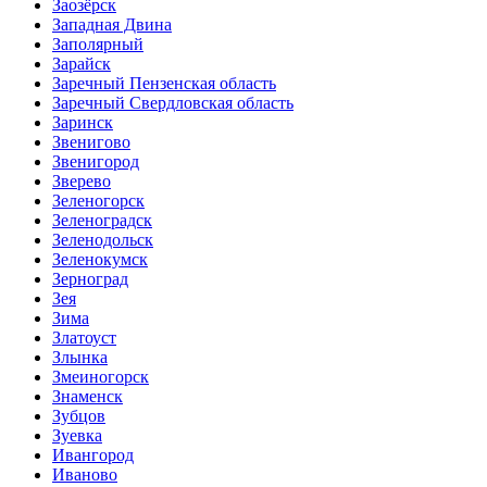
Заозёрск
Западная Двина
Заполярный
Зарайск
Заречный Пензенская область
Заречный Свердловская область
Заринск
Звенигово
Звенигород
Зверево
Зеленогорск
Зеленоградск
Зеленодольск
Зеленокумск
Зерноград
Зея
Зима
Златоуст
Злынка
Змеиногорск
Знаменск
Зубцов
Зуевка
Ивангород
Иваново