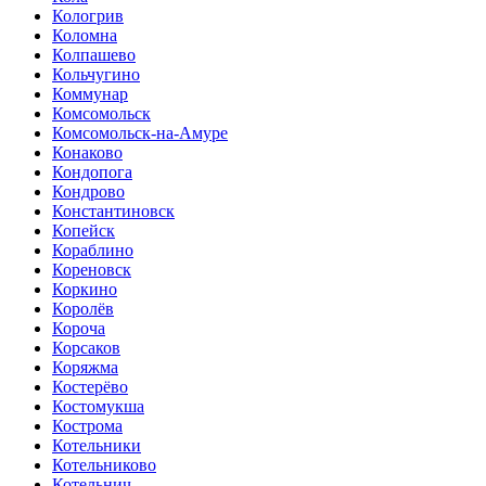
Кологрив
Коломна
Колпашево
Кольчугино
Коммунар
Комсомольск
Комсомольск-на-Амуре
Конаково
Кондопога
Кондрово
Константиновск
Копейск
Кораблино
Кореновск
Коркино
Королёв
Короча
Корсаков
Коряжма
Костерёво
Костомукша
Кострома
Котельники
Котельниково
Котельнич