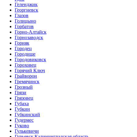
Геленджик
Георгиевск
Глазов
Голицыно
Горбатов
Горно-Алтайск
Горнозаводск
Горняк
Городец
Городище
Городовиковск
Гороховец
Горячий Ключ
Грайворон
Гремячинск
Грозный
Грязи
Грязовец
Губаха
Губкин
Губкинский
Гудермес
Гуково
Гулькевичи
Гурьевск Калининградская область