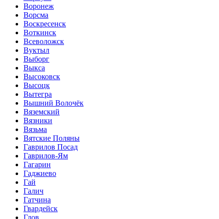
Воронеж
Ворсма
Воскресенск
Воткинск
Всеволожск
Вуктыл
Выборг
Выкса
Высоковск
Высоцк
Вытегра
Вышний Волочёк
Вяземский
Вязники
Вязьма
Вятские Поляны
Гаврилов Посад
Гаврилов-Ям
Гагарин
Гаджиево
Гай
Галич
Гатчина
Гвардейск
Гдов