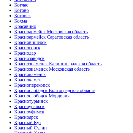
Котлас
Котово
Котовск
Кохма
Красавино
Красноармейск Московская область
Красноармейск Саратовская область
Красновишерск
Красногорск
Краснодар
Краснозаводск
Краснознаменск Калининградская область
Краснознаменск Московская область
Краснокаменск
Краснокамск
Красноперекопск
Краснослободск Волгоградская область
Краснослободск Мордовия
Краснотурьинск
Красноуральск
Красноуфимск
Красноярск
Красный Кут
Красный Сулин