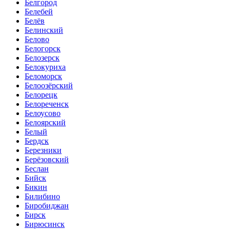
Белгород
Белебей
Белёв
Белинский
Белово
Белогорск
Белозерск
Белокуриха
Беломорск
Белоозёрский
Белорецк
Белореченск
Белоусово
Белоярский
Белый
Бердск
Березники
Берёзовский
Беслан
Бийск
Бикин
Билибино
Биробиджан
Бирск
Бирюсинск