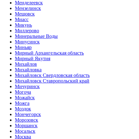
Менделеевск
Мензелинск
Мещовск
Миасс
Микунь
Миллерово
Минеральные Воды
Минусинск
Миньяр
Мирный Архангельская область
Мирный Якутия
Михайлов
Михайловка
Михайловск Свердловская область
Михайловск Ставропольский край
Мичуринск
Могоча
Можайск
Можга
Моздок
Мончегорск
Морозовск
Моршанск
Мосальск
Москва