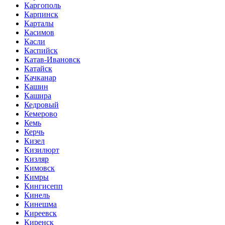
Каргополь
Карпинск
Карталы
Касимов
Касли
Каспийск
Катав-Ивановск
Катайск
Качканар
Кашин
Кашира
Кедровый
Кемерово
Кемь
Керчь
Кизел
Кизилюрт
Кизляр
Кимовск
Кимры
Кингисепп
Кинель
Кинешма
Киреевск
Киренск