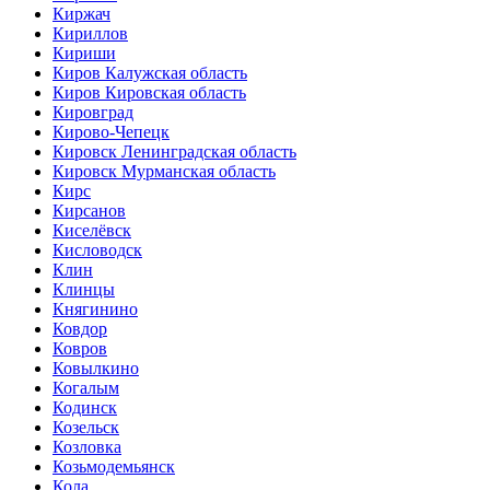
Киржач
Кириллов
Кириши
Киров Калужская область
Киров Кировская область
Кировград
Кирово-Чепецк
Кировск Ленинградская область
Кировск Мурманская область
Кирс
Кирсанов
Киселёвск
Кисловодск
Клин
Клинцы
Княгинино
Ковдор
Ковров
Ковылкино
Когалым
Кодинск
Козельск
Козловка
Козьмодемьянск
Кола