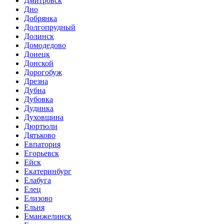
Дмитровск
Дно
Добрянка
Долгопрудный
Долинск
Домодедово
Донецк
Донской
Дорогобуж
Дрезна
Дубна
Дубовка
Дудинка
Духовщина
Дюртюли
Дятьково
Евпатория
Егорьевск
Ейск
Екатеринбург
Елабуга
Елец
Елизово
Ельня
Еманжелинск