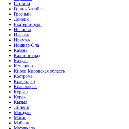
Гатчина
Горно-Алтайск
Грозный
Донецк
Екатеринбург
Иваново
Ижевск
Иркутск
Йошкар-Ола
Казань
Калининград
Калуга
Кемерово
Киров Кировская область
Кострома
Краснодар
Красноярск
Курган
Курск
Кызыл
Липецк
Магадан
Магас
Майкоп
Махачкала