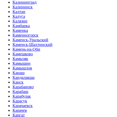
Калининград
Калининск
Калтан
Калуга
Калязин
Камбарка
Каменка
Каменногорск
Каменск-Уральский
Каменск-Шахтинский
Камень-на-Оби
Камешково
Камызяк
Камышин
Камышлов
Канаш
Кандалакша
Канск
Карабаново
Карабаш
Карабулак
Карасук
Карачаевск
Карачев
Каргат