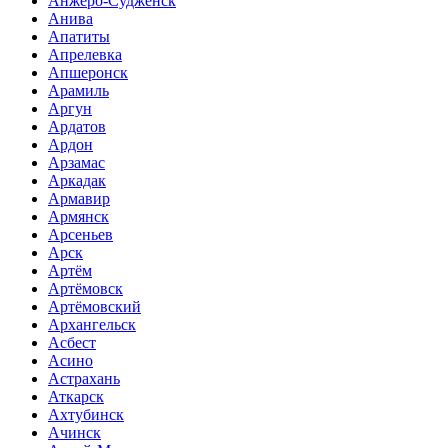
Анжеро-Судженск
Анива
Апатиты
Апрелевка
Апшеронск
Арамиль
Аргун
Ардатов
Ардон
Арзамас
Аркадак
Армавир
Армянск
Арсеньев
Арск
Артём
Артёмовск
Артёмовский
Архангельск
Асбест
Асино
Астрахань
Аткарск
Ахтубинск
Ачинск