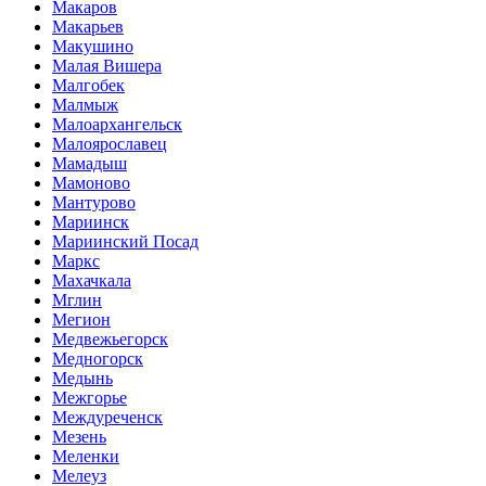
Макаров
Макарьев
Макушино
Малая Вишера
Малгобек
Малмыж
Малоархангельск
Малоярославец
Мамадыш
Мамоново
Мантурово
Мариинск
Мариинский Посад
Маркс
Махачкала
Мглин
Мегион
Медвежьегорск
Медногорск
Медынь
Межгорье
Междуреченск
Мезень
Меленки
Мелеуз