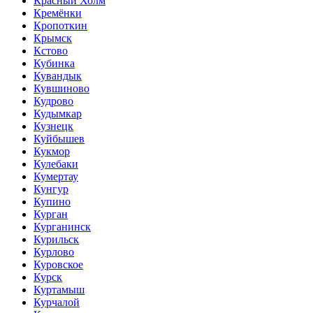
Красный Холм
Кремёнки
Кропоткин
Крымск
Кстово
Кубинка
Кувандык
Кувшиново
Кудрово
Кудымкар
Кузнецк
Куйбышев
Кукмор
Кулебаки
Кумертау
Кунгур
Купино
Курган
Курганинск
Курильск
Курлово
Куровское
Курск
Куртамыш
Курчалой