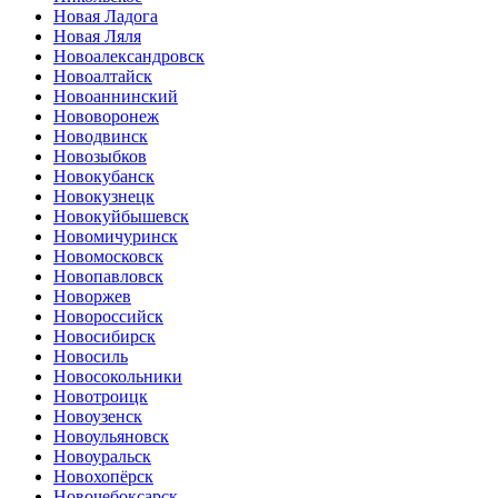
Новая Ладога
Новая Ляля
Новоалександровск
Новоалтайск
Новоаннинский
Нововоронеж
Новодвинск
Новозыбков
Новокубанск
Новокузнецк
Новокуйбышевск
Новомичуринск
Новомосковск
Новопавловск
Новоржев
Новороссийск
Новосибирск
Новосиль
Новосокольники
Новотроицк
Новоузенск
Новоульяновск
Новоуральск
Новохопёрск
Новочебоксарск