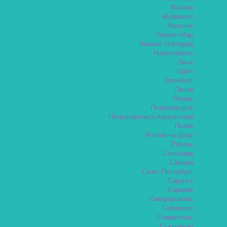
Москва
Мурманск
Нальчик
Нарьян-Мар
Нижний Новгород
Новосибирск
Омск
Орёл
Оренбург
Пенза
Пермь
Петрозаводск
Петропавловск-Камчатский
Псков
Ростов-на-Дону
Рязань
Салехард
Самара
Санкт-Петербург
Саранск
Саратов
Симферополь
Смоленск
Ставрополь
Сыктывкар