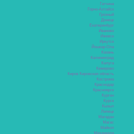
Гатчина
Горно-Алтайск
Грозный
Донецк
Екатеринбург
Иваново
Ижевск
Иркутск
Йошкар-Ола
Казань
Калининград
Калуга
Кемерово
Киров Кировская область
Кострома
Краснодар
Красноярск
Курган
Курск
Кызыл
Липецк
Магадан
Магас
Майкоп
Махачкала