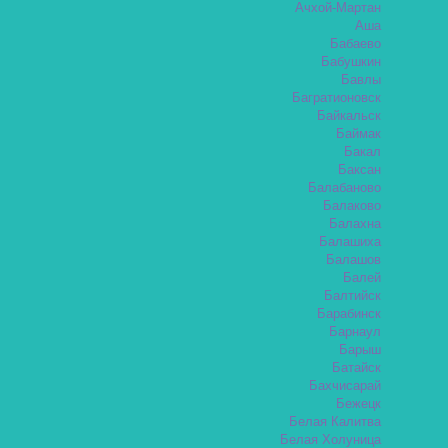
Ачхой-Мартан
Аша
Бабаево
Бабушкин
Бавлы
Багратионовск
Байкальск
Баймак
Бакал
Баксан
Балабаново
Балаково
Балахна
Балашиха
Балашов
Балей
Балтийск
Барабинск
Барнаул
Барыш
Батайск
Бахчисарай
Бежецк
Белая Калитва
Белая Холуница