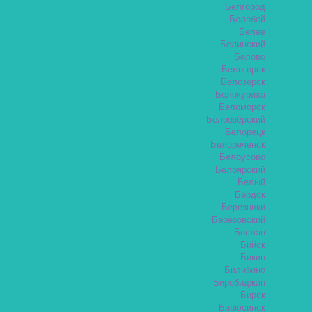
Белгород
Белебей
Белёв
Белинский
Белово
Белогорск
Белозерск
Белокуриха
Беломорск
Белоозёрский
Белорецк
Белореченск
Белоусово
Белоярский
Белый
Бердск
Березники
Берёзовский
Беслан
Бийск
Бикин
Билибино
Биробиджан
Бирск
Бирюсинск