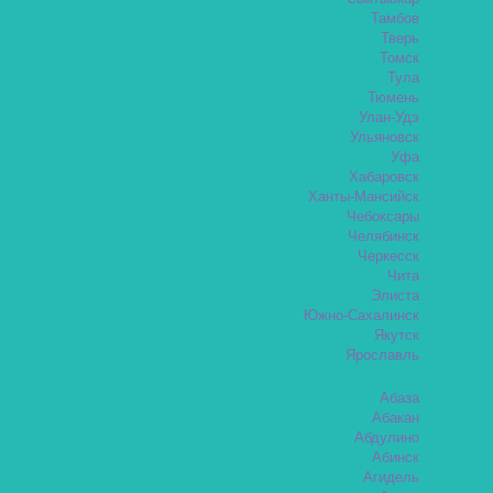
Тамбов
Тверь
Томск
Тула
Тюмень
Улан-Удэ
Ульяновск
Уфа
Хабаровск
Ханты-Мансийск
Чебоксары
Челябинск
Черкесск
Чита
Элиста
Южно-Сахалинск
Якутск
Ярославль
Абаза
Абакан
Абдулино
Абинск
Агидель