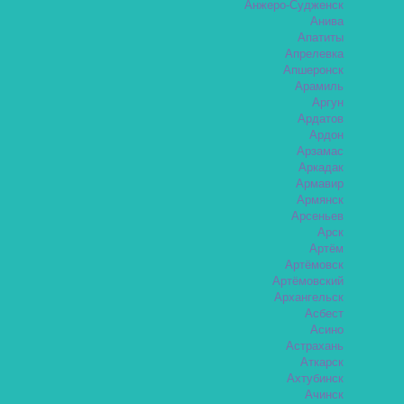
Анжеро-Судженск
Анива
Апатиты
Апрелевка
Апшеронск
Арамиль
Аргун
Ардатов
Ардон
Арзамас
Аркадак
Армавир
Армянск
Арсеньев
Арск
Артём
Артёмовск
Артёмовский
Архангельск
Асбест
Асино
Астрахань
Аткарск
Ахтубинск
Ачинск