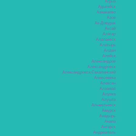
Агрыз
Адыгейск
Азнакаево
Азов
Ак-Довурак
Аксай
Алагир
Алапаевск
Алатырь
Алдан
Алейск
Александров
Александровск
Александровск-Сахалинский
Алексеевка
Алексин
Алзамай
Алупка
Алушта
Альметьевск
Амурск
Анадырь
Анапа
Ангарск
Андреаполь