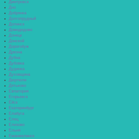
Дмитровск
Дно
Добрянка
Долгопрудный
Долинск
Домодедово
Донецк
Донской
Дорогобуж
Дрезна
Дубна
Дубовка
Дудинка
Духовщина
Дюртюли
Дятьково
Евпатория
Егорьевск
Ейск
Екатеринбург
Елабуга
Елец
Елизово
Ельня
Еманжелинск