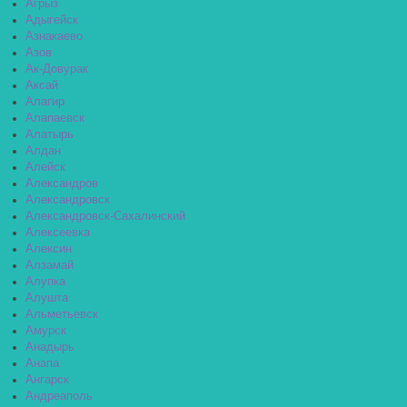
Агрыз
Адыгейск
Азнакаево
Азов
Ак-Довурак
Аксай
Алагир
Алапаевск
Алатырь
Алдан
Алейск
Александров
Александровск
Александровск-Сахалинский
Алексеевка
Алексин
Алзамай
Алупка
Алушта
Альметьевск
Амурск
Анадырь
Анапа
Ангарск
Андреаполь