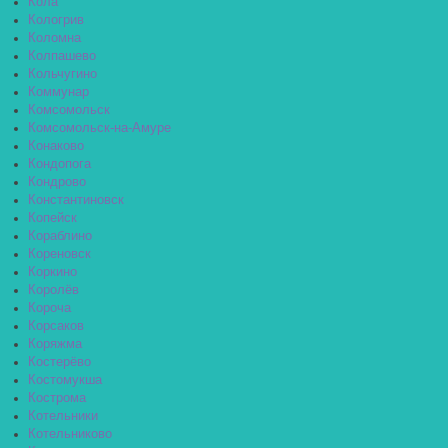
Кола
Кологрив
Коломна
Колпашево
Кольчугино
Коммунар
Комсомольск
Комсомольск-на-Амуре
Конаково
Кондопога
Кондрово
Константиновск
Копейск
Кораблино
Кореновск
Коркино
Королёв
Короча
Корсаков
Коряжма
Костерёво
Костомукша
Кострома
Котельники
Котельниково