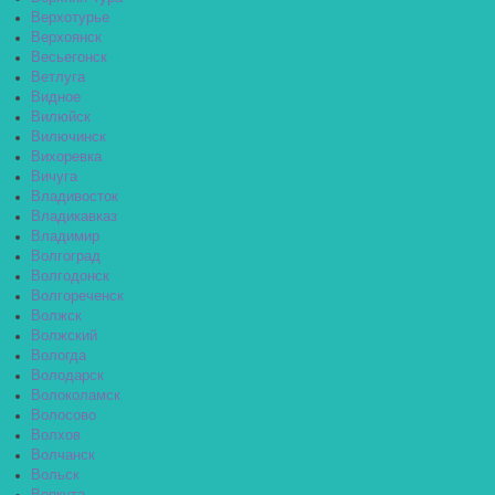
Верхотурье
Верхоянск
Весьегонск
Ветлуга
Видное
Вилюйск
Вилючинск
Вихоревка
Вичуга
Владивосток
Владикавказ
Владимир
Волгоград
Волгодонск
Волгореченск
Волжск
Волжский
Вологда
Володарск
Волоколамск
Волосово
Волхов
Волчанск
Вольск