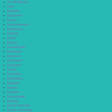
Ачхой-Мартан
Аша
Бабаево
Бабушкин
Бавлы
Багратионовск
Байкальск
Баймак
Бакал
Баксан
Балабаново
Балаково
Балахна
Балашиха
Балашов
Балей
Балтийск
Барабинск
Барнаул
Барыш
Батайск
Бахчисарай
Бежецк
Белая Калитва
Белая Холуница