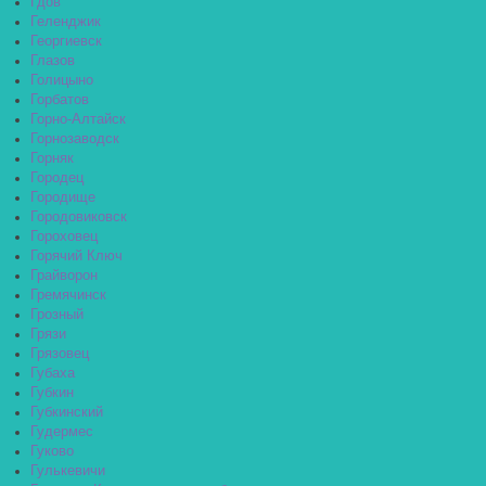
Гдов
Геленджик
Георгиевск
Глазов
Голицыно
Горбатов
Горно-Алтайск
Горнозаводск
Горняк
Городец
Городище
Городовиковск
Гороховец
Горячий Ключ
Грайворон
Гремячинск
Грозный
Грязи
Грязовец
Губаха
Губкин
Губкинский
Гудермес
Гуково
Гулькевичи