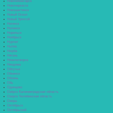
Новочебоксарск
Новочеркасск
Новошахтинск
Новый Оскол
Новый Уренгой
Ногинск
Нолинск
Норильск
Ноябрьск
Нурлат
Нытва
Нюрба
Нягань
Нязелетворск
Няндома
Облучье
Обнинск
Обоянь
Обь
Одинцово
Озёрск Калининградская область
Озерск Челябинская область
Озеры
Октябрьск
Октябрьский