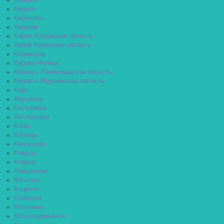
Киренск
Киржач
Кириллов
Кириши
Киров Калужская область
Киров Кировская область
Кировград
Кирово-Чепецк
Кировск Ленинградская область
Кировск Мурманская область
Кирс
Кирсанов
Киселёвск
Кисловодск
Клин
Клинцы
Княгинино
Ковдор
Ковров
Ковылкино
Когалым
Кодинск
Козельск
Козловка
Козьмодемьянск