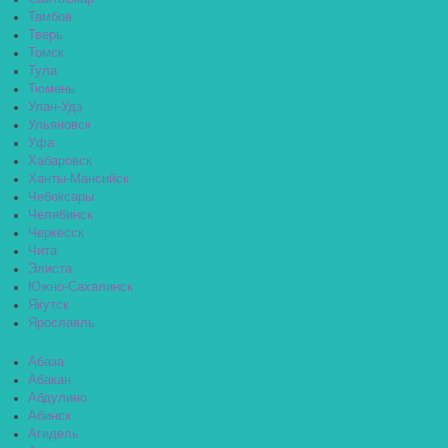
Тамбов
Тверь
Томск
Тула
Тюмень
Улан-Удэ
Ульяновск
Уфа
Хабаровск
Ханты-Мансийск
Чебоксары
Челябинск
Черкесск
Чита
Элиста
Южно-Сахалинск
Якутск
Ярославль
Абаза
Абакан
Абдулино
Абинск
Агидель