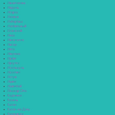
Ивантеевка
Ивдель
Игарка
Ижевск
Избербаш
Изобильный
Иланский
Инза
Иннополис
Инсар
Инта
Ипатово
Ирбит
Иркутск
Исилькуль
Искитим
Истра
Ишим
Ишимбай
Йошкар-Ола
Кадников
Казань
Калач
Калач-на-Дону
Калачинск