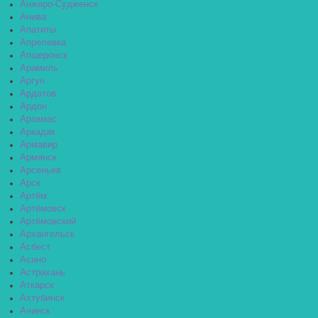
Анжеро-Судженск
Анива
Апатиты
Апрелевка
Апшеронск
Арамиль
Аргун
Ардатов
Ардон
Арзамас
Аркадак
Армавир
Армянск
Арсеньев
Арск
Артём
Артёмовск
Артёмовский
Архангельск
Асбест
Асино
Астрахань
Аткарск
Ахтубинск
Ачинск