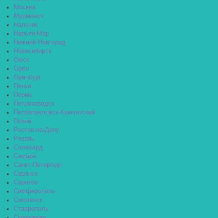
Москва
Мурманск
Нальчик
Нарьян-Мар
Нижний Новгород
Новосибирск
Омск
Орёл
Оренбург
Пенза
Пермь
Петрозаводск
Петропавловск-Камчатский
Псков
Ростов-на-Дону
Рязань
Салехард
Самара
Санкт-Петербург
Саранск
Саратов
Симферополь
Смоленск
Ставрополь
Сыктывкар