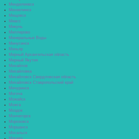
Менделеевск
Мензелинск
Мещовск
Миасс
Микунь
Миллерово
Минеральные Воды
Минусинск
Миньяр
Мирный Архангельская область
Мирный Якутия
Михайлов
Михайловка
Михайловск Свердловская область
Михайловск Ставропольский край
Мичуринск
Могоча
Можайск
Можга
Моздок
Мончегорск
Морозовск
Моршанск
Мосальск
Москва