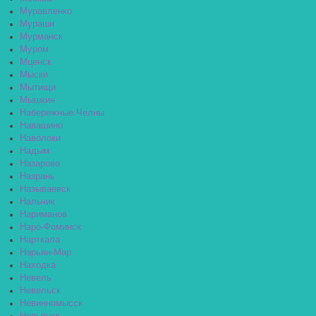
Муравленко
Мураши
Мурманск
Муром
Мценск
Мыски
Мытищи
Мышкин
Набережные Челны
Навашино
Наволоки
Надым
Назарово
Назрань
Называевск
Нальчик
Нариманов
Наро-Фоминск
Нарткала
Нарьян-Мар
Находка
Невель
Невельск
Невинномысск