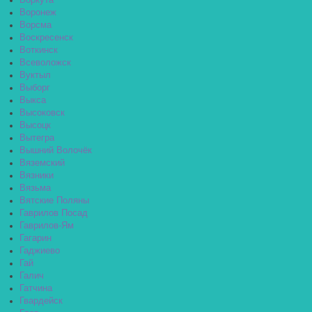
Воркута
Воронеж
Ворсма
Воскресенск
Воткинск
Всеволожск
Вуктыл
Выборг
Выкса
Высоковск
Высоцк
Вытегра
Вышний Волочёк
Вяземский
Вязники
Вязьма
Вятские Поляны
Гаврилов Посад
Гаврилов-Ям
Гагарин
Гаджиево
Гай
Галич
Гатчина
Гвардейск