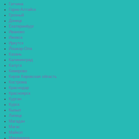
Гатчина
Горно-Алтайск
Грозный
Донецк
Екатеринбург
Иваново
Ижевск
Иркутск
Йошкар-Ола
Казань
Калининград
Калуга
Кемерово
Киров Кировская область
Кострома
Краснодар
Красноярск
Курган
Курск
Кызыл
Липецк
Магадан
Магас
Майкоп
Махачкала