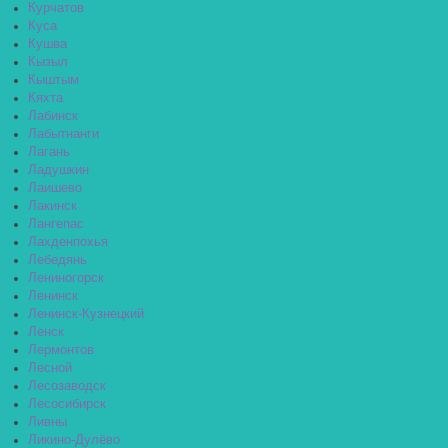
Курчатов
Куса
Кушва
Кызыл
Кыштым
Кяхта
Лабинск
Лабытнанги
Лагань
Ладушкин
Лаишево
Лакинск
Лангепас
Лахденпохья
Лебедянь
Лениногорск
Ленинск
Ленинск-Кузнецкий
Ленск
Лермонтов
Лесной
Лесозаводск
Лесосибирск
Ливны
Ликино-Дулёво