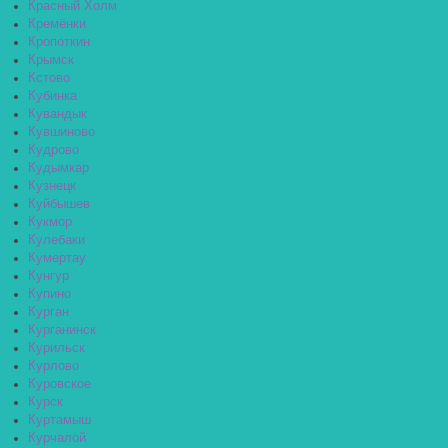
Красный Холм
Кремёнки
Кропоткин
Крымск
Кстово
Кубинка
Кувандык
Кувшиново
Кудрово
Кудымкар
Кузнецк
Куйбышев
Кукмор
Кулебаки
Кумертау
Кунгур
Купино
Курган
Курганинск
Курильск
Курлово
Куровское
Курск
Куртамыш
Курчалой