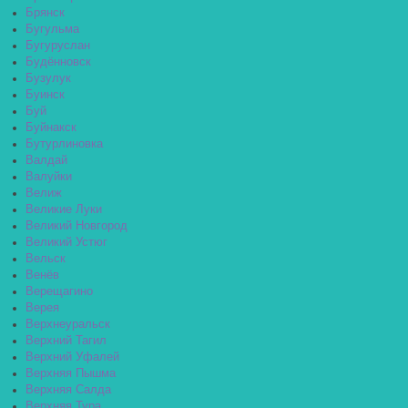
Брянск
Бугульма
Бугуруслан
Будённовск
Бузулук
Буинск
Буй
Буйнакск
Бутурлиновка
Валдай
Валуйки
Велиж
Великие Луки
Великий Новгород
Великий Устюг
Вельск
Венёв
Верещагино
Верея
Верхнеуральск
Верхний Тагил
Верхний Уфалей
Верхняя Пышма
Верхняя Салда
Верхняя Тура