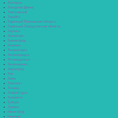
Заозёрск
Западная Двина
Заполярный
Зарайск
Заречный Пензенская область
Заречный Свердловская область
Заринск
Звенигово
Звенигород
Зверево
Зеленогорск
Зеленоградск
Зеленодольск
Зеленокумск
Зерноград
Зея
Зима
Златоуст
Злынка
Змеиногорск
Знаменск
Зубцов
Зуевка
Ивангород
Иваново