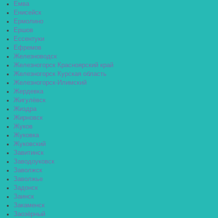
Емва
Енисейск
Ермолино
Ершов
Ессентуки
Ефремов
Железноводск
Железногорск Красноярский край
Железногорск Курская область
Железногорск-Илимский
Жердевка
Жигулёвск
Жиздра
Жирновск
Жуков
Жуковка
Жуковский
Завитинск
Заводоуковск
Заволжск
Заволжье
Задонск
Заинск
Закаменск
Заозёрный