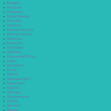
Макаров
Макарьев
Макушино
Малая Вишера
Малгобек
Малмыж
Малоархангельск
Малоярославец
Мамадыш
Мамоново
Мантурово
Мариинск
Мариинский Посад
Маркс
Махачкала
Мглин
Мегион
Медвежьегорск
Медногорск
Медынь
Межгорье
Междуреченск
Мезень
Меленки
Мелеуз