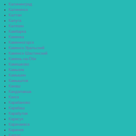
Калининград
Калининск
Калтан
Калуга
Калязин
Камбарка
Каменка
Каменногорск
Каменск-Уральский
Каменск-Шахтинский
Камень-на-Оби
Камешково
Камызяк
Камышин
Камышлов
Канаш
Кандалакша
Канск
Карабаново
Карабаш
Карабулак
Карасук
Карачаевск
Карачев
Каргат