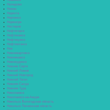
Невьянск
Нелидово
Неман
Нерехта
Нерчинск
Нерюнгри
Нестеров
Нефтегорск
Нефтекамск
Нефтекумск
Нефтеюганск
Нея
Нижневартовск
Нижнекамск
Нижнеудинск
Нижние Серги
Нижний Ломов
Нижний Новгород
Нижний Тагил
Нижняя Салда
Нижняя Тура
Николаевск
Николаевск-на-Амуре
Никольск Вологодская область
Никольск Пензенская область