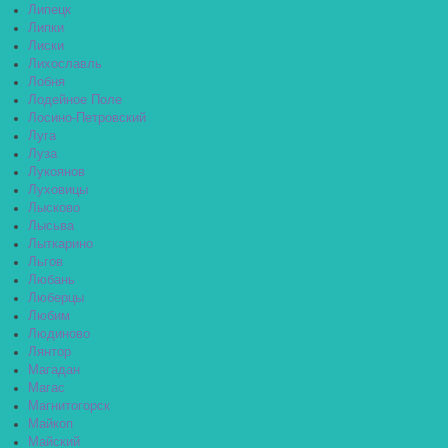
Липецк
Липки
Лиски
Лихославль
Лобня
Лодейное Поле
Лосино-Петровский
Луга
Луза
Лукоянов
Луховицы
Лысково
Лысьва
Лыткарино
Льгов
Любань
Люберцы
Любим
Людиново
Лянтор
Магадан
Магас
Магнитогорск
Майкоп
Майский