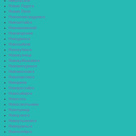
Никольское
Новая Ладога
Новая Ляля
Новоалександровск
Новоалтайск
Новоаннинский
Нововоронеж
Новодвинск
Новозыбков
Новокубанск
Новокузнецк
Новокуйбышевск
Новомичуринск
Новомосковск
Новопавловск
Новоржев
Новороссийск
Новосибирск
Новосиль
Новосокольники
Новотроицк
Новоузенск
Новоульяновск
Новоуральск
Новохопёрск