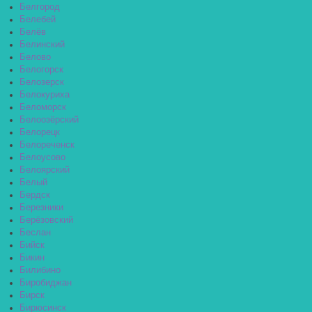
Белгород
Белебей
Белёв
Белинский
Белово
Белогорск
Белозерск
Белокуриха
Беломорск
Белоозёрский
Белорецк
Белореченск
Белоусово
Белоярский
Белый
Бердск
Березники
Берёзовский
Беслан
Бийск
Бикин
Билибино
Биробиджан
Бирск
Бирюсинск