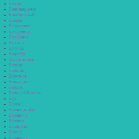
Бирюч
Благовещенск
Благодарный
Бобров
Богданович
Богородицк
Богородск
Боготол
Богучар
Бодайбо
Бокситогорск
Болгар
Бологое
Болотное
Болохово
Болхов
Большой Камень
Бор
Борзя
Борисоглебск
Боровичи
Боровск
Бородино
Братск
Бронницы