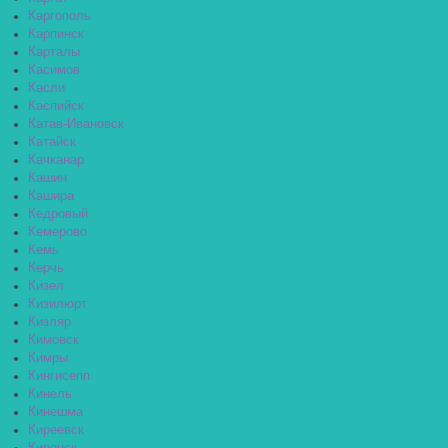
Каргополь
Карпинск
Карталы
Касимов
Касли
Каспийск
Катав-Ивановск
Катайск
Качканар
Кашин
Кашира
Кедровый
Кемерово
Кемь
Керчь
Кизел
Кизилюрт
Кизляр
Кимовск
Кимры
Кингисепп
Кинель
Кинешма
Киреевск