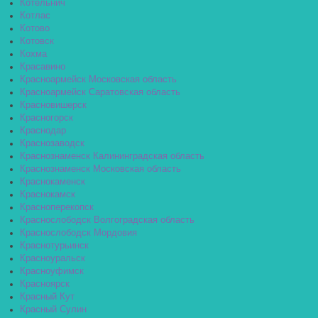
Котельнич
Котлас
Котово
Котовск
Кохма
Красавино
Красноармейск Московская область
Красноармейск Саратовская область
Красновишерск
Красногорск
Краснодар
Краснозаводск
Краснознаменск Калининградская область
Краснознаменск Московская область
Краснокаменск
Краснокамск
Красноперекопск
Краснослободск Волгоградская область
Краснослободск Мордовия
Краснотурьинск
Красноуральск
Красноуфимск
Красноярск
Красный Кут
Красный Сулин