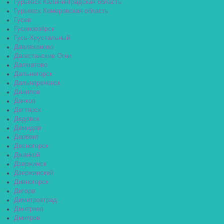
Гурьевск Калининградская область
Гурьевск Кемеровская область
Гусев
Гусиноозёрск
Гусь-Хрустальный
Давлеканово
Дагестанские Огни
Далматово
Дальнегорск
Дальнереченск
Данилов
Данков
Дегтярск
Дедовск
Демидов
Дербент
Десногорск
Джанкой
Дзержинск
Дзержинский
Дивногорск
Дигора
Димитровград
Дмитриев
Дмитров