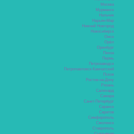
Москва
Мурманск
Нальчик
Нарьян-Мар
Нижний Новгород
Новосибирск
Омск
Орёл
Оренбург
Пенза
Пермь
Петрозаводск
Петропавловск-Камчатский
Псков
Ростов-на-Дону
Рязань
Салехард
Самара
Санкт-Петербург
Саранск
Саратов
Симферополь
Смоленск
Ставрополь
Сыктывкар