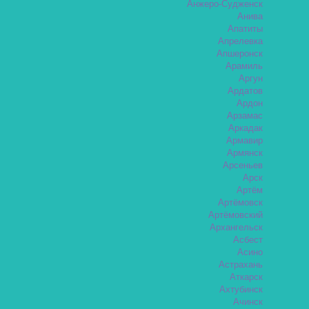
Анжеро-Судженск
Анива
Апатиты
Апрелевка
Апшеронск
Арамиль
Аргун
Ардатов
Ардон
Арзамас
Аркадак
Армавир
Армянск
Арсеньев
Арск
Артём
Артёмовск
Артёмовский
Архангельск
Асбест
Асино
Астрахань
Аткарск
Ахтубинск
Ачинск