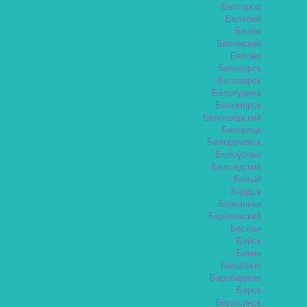
Белгород
Белебей
Белёв
Белинский
Белово
Белогорск
Белозерск
Белокуриха
Беломорск
Белоозёрский
Белорецк
Белореченск
Белоусово
Белоярский
Белый
Бердск
Березники
Берёзовский
Беслан
Бийск
Бикин
Билибино
Биробиджан
Бирск
Бирюсинск