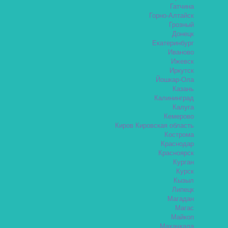
Гатчина
Горно-Алтайск
Грозный
Донецк
Екатеринбург
Иваново
Ижевск
Иркутск
Йошкар-Ола
Казань
Калининград
Калуга
Кемерово
Киров Кировская область
Кострома
Краснодар
Красноярск
Курган
Курск
Кызыл
Липецк
Магадан
Магас
Майкоп
Махачкала