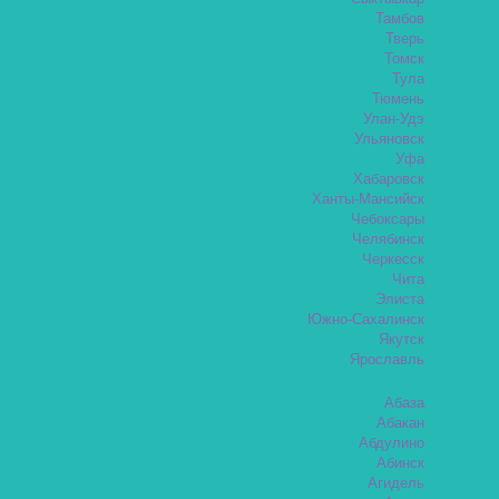
Тамбов
Тверь
Томск
Тула
Тюмень
Улан-Удэ
Ульяновск
Уфа
Хабаровск
Ханты-Мансийск
Чебоксары
Челябинск
Черкесск
Чита
Элиста
Южно-Сахалинск
Якутск
Ярославль
Абаза
Абакан
Абдулино
Абинск
Агидель