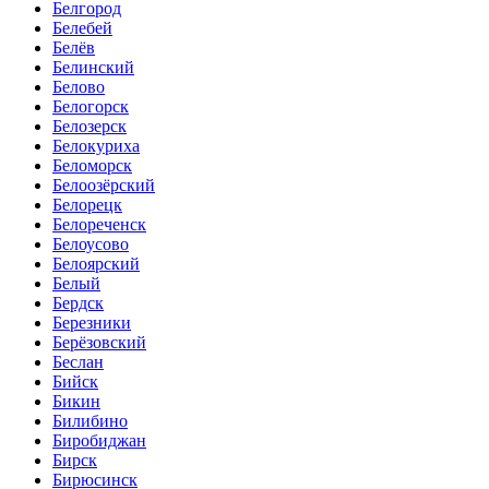
Белгород
Белебей
Белёв
Белинский
Белово
Белогорск
Белозерск
Белокуриха
Беломорск
Белоозёрский
Белорецк
Белореченск
Белоусово
Белоярский
Белый
Бердск
Березники
Берёзовский
Беслан
Бийск
Бикин
Билибино
Биробиджан
Бирск
Бирюсинск