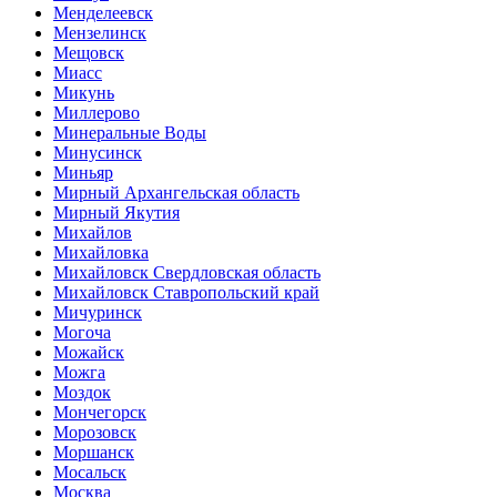
Менделеевск
Мензелинск
Мещовск
Миасс
Микунь
Миллерово
Минеральные Воды
Минусинск
Миньяр
Мирный Архангельская область
Мирный Якутия
Михайлов
Михайловка
Михайловск Свердловская область
Михайловск Ставропольский край
Мичуринск
Могоча
Можайск
Можга
Моздок
Мончегорск
Морозовск
Моршанск
Мосальск
Москва