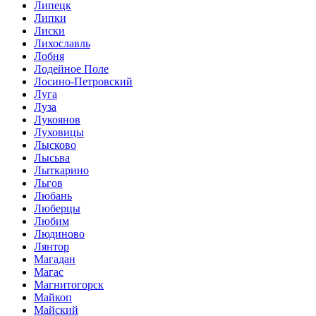
Липецк
Липки
Лиски
Лихославль
Лобня
Лодейное Поле
Лосино-Петровский
Луга
Луза
Лукоянов
Луховицы
Лысково
Лысьва
Лыткарино
Льгов
Любань
Люберцы
Любим
Людиново
Лянтор
Магадан
Магас
Магнитогорск
Майкоп
Майский