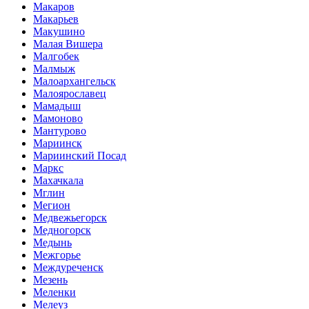
Макаров
Макарьев
Макушино
Малая Вишера
Малгобек
Малмыж
Малоархангельск
Малоярославец
Мамадыш
Мамоново
Мантурово
Мариинск
Мариинский Посад
Маркс
Махачкала
Мглин
Мегион
Медвежьегорск
Медногорск
Медынь
Межгорье
Междуреченск
Мезень
Меленки
Мелеуз