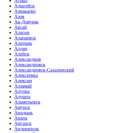
Агрыз
Адыгейск
Азнакаево
Азов
Ак-Довурак
Аксай
Алагир
Алапаевск
Алатырь
Алдан
Алейск
Александров
Александровск
Александровск-Сахалинский
Алексеевка
Алексин
Алзамай
Алупка
Алушта
Альметьевск
Амурск
Анадырь
Анапа
Ангарск
Андреаполь