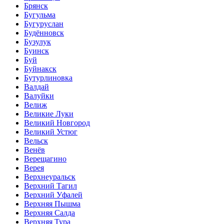
Брянск
Бугульма
Бугуруслан
Будённовск
Бузулук
Буинск
Буй
Буйнакск
Бутурлиновка
Валдай
Валуйки
Велиж
Великие Луки
Великий Новгород
Великий Устюг
Вельск
Венёв
Верещагино
Верея
Верхнеуральск
Верхний Тагил
Верхний Уфалей
Верхняя Пышма
Верхняя Салда
Верхняя Тура