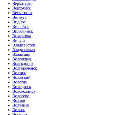
Верхотурье
Верхоянск
Весьегонск
Ветлуга
Видное
Вилюйск
Вилючинск
Вихоревка
Вичуга
Владивосток
Владикавказ
Владимир
Волгоград
Волгодонск
Волгореченск
Волжск
Волжский
Вологда
Володарск
Волоколамск
Волосово
Волхов
Волчанск
Вольск
Воркута