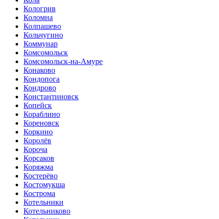
Кологрив
Коломна
Колпашево
Кольчугино
Коммунар
Комсомольск
Комсомольск-на-Амуре
Конаково
Кондопога
Кондрово
Константиновск
Копейск
Кораблино
Кореновск
Коркино
Королёв
Короча
Корсаков
Коряжма
Костерёво
Костомукша
Кострома
Котельники
Котельниково