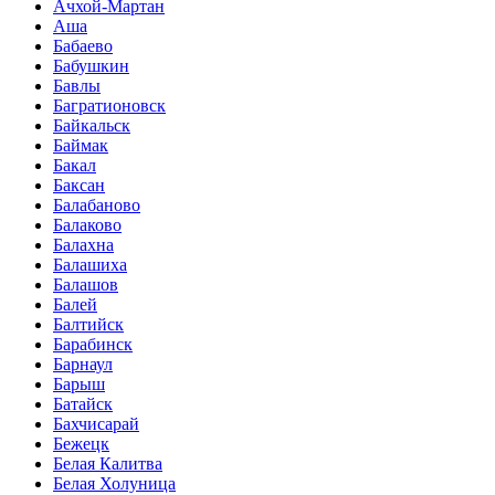
Ачхой-Мартан
Аша
Бабаево
Бабушкин
Бавлы
Багратионовск
Байкальск
Баймак
Бакал
Баксан
Балабаново
Балаково
Балахна
Балашиха
Балашов
Балей
Балтийск
Барабинск
Барнаул
Барыш
Батайск
Бахчисарай
Бежецк
Белая Калитва
Белая Холуница