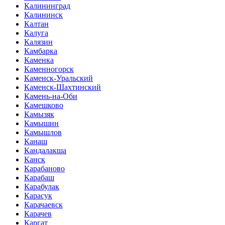
Калининград
Калининск
Калтан
Калуга
Калязин
Камбарка
Каменка
Каменногорск
Каменск-Уральский
Каменск-Шахтинский
Камень-на-Оби
Камешково
Камызяк
Камышин
Камышлов
Канаш
Кандалакша
Канск
Карабаново
Карабаш
Карабулак
Карасук
Карачаевск
Карачев
Каргат