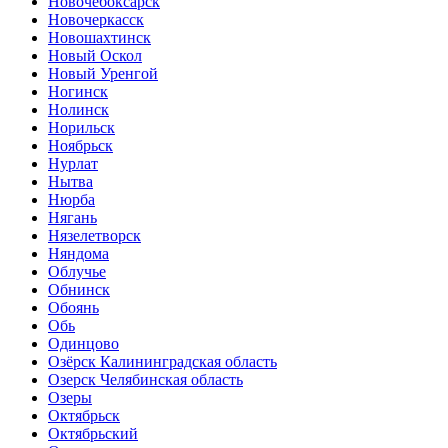
Новочебоксарск
Новочеркасск
Новошахтинск
Новый Оскол
Новый Уренгой
Ногинск
Нолинск
Норильск
Ноябрьск
Нурлат
Нытва
Нюрба
Нягань
Нязелетворск
Няндома
Облучье
Обнинск
Обоянь
Обь
Одинцово
Озёрск Калининградская область
Озерск Челябинская область
Озеры
Октябрьск
Октябрьский