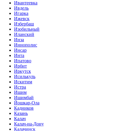
Ивантеевка
Ивдель
Игарка
Ижевск
Избербаш
Изобильный
Иланский
Инза
Иннополис
Инсар
Инта
Ипатово
Ирбит
Иркутск
Исилькуль
Искитим
Истра
Ишим
Ишимбай
Йошкар-Ола
Кадников
Казань
Калач
Калач-на-Дону
Калачинск