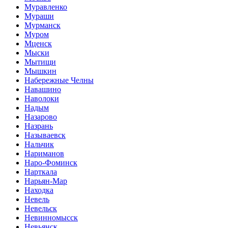
Муравленко
Мураши
Мурманск
Муром
Мценск
Мыски
Мытищи
Мышкин
Набережные Челны
Навашино
Наволоки
Надым
Назарово
Назрань
Называевск
Нальчик
Нариманов
Наро-Фоминск
Нарткала
Нарьян-Мар
Находка
Невель
Невельск
Невинномысск
Невьянск