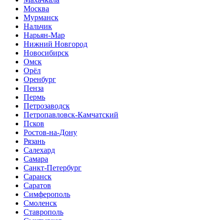
Москва
Мурманск
Нальчик
Нарьян-Мар
Нижний Новгород
Новосибирск
Омск
Орёл
Оренбург
Пенза
Пермь
Петрозаводск
Петропавловск-Камчатский
Псков
Ростов-на-Дону
Рязань
Салехард
Самара
Санкт-Петербург
Саранск
Саратов
Симферополь
Смоленск
Ставрополь