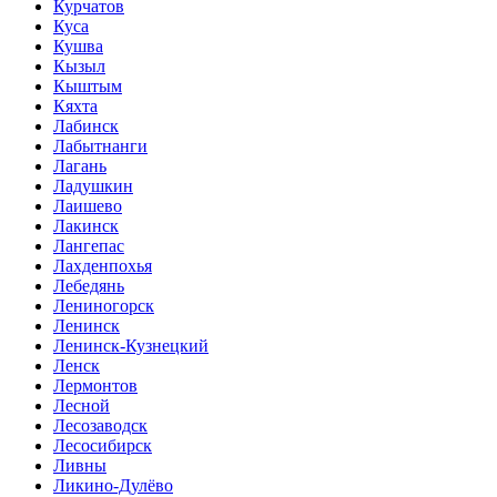
Курчатов
Куса
Кушва
Кызыл
Кыштым
Кяхта
Лабинск
Лабытнанги
Лагань
Ладушкин
Лаишево
Лакинск
Лангепас
Лахденпохья
Лебедянь
Лениногорск
Ленинск
Ленинск-Кузнецкий
Ленск
Лермонтов
Лесной
Лесозаводск
Лесосибирск
Ливны
Ликино-Дулёво