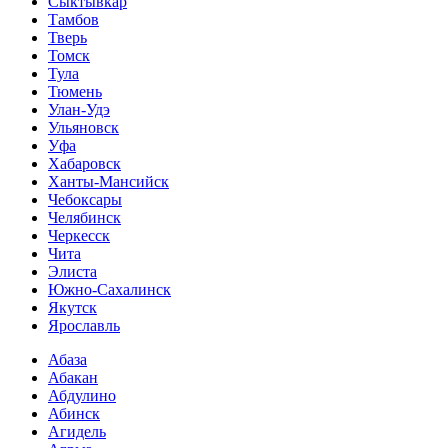
Сыктывкар
Тамбов
Тверь
Томск
Тула
Тюмень
Улан-Удэ
Ульяновск
Уфа
Хабаровск
Ханты-Мансийск
Чебоксары
Челябинск
Черкесск
Чита
Элиста
Южно-Сахалинск
Якутск
Ярославль
Абаза
Абакан
Абдулино
Абинск
Агидель