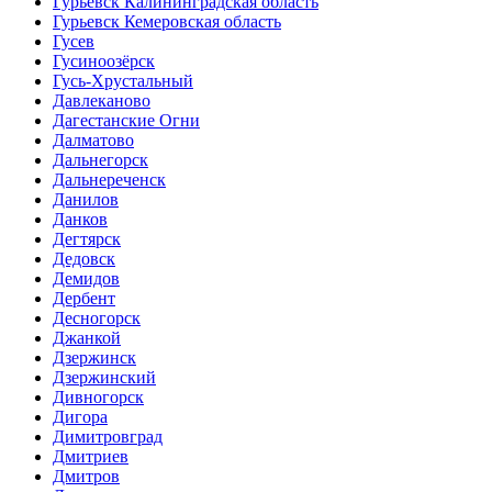
Гурьевск Калининградская область
Гурьевск Кемеровская область
Гусев
Гусиноозёрск
Гусь-Хрустальный
Давлеканово
Дагестанские Огни
Далматово
Дальнегорск
Дальнереченск
Данилов
Данков
Дегтярск
Дедовск
Демидов
Дербент
Десногорск
Джанкой
Дзержинск
Дзержинский
Дивногорск
Дигора
Димитровград
Дмитриев
Дмитров