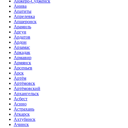
Анжеро-Судженск
Анива
Апатиты
Апрелевка
Апшеронск
Арамиль
Аргун
Ардатов
Ардон
Арзамас
Аркадак
Армавир
Армянск
Арсеньев
Арск
Артём
Артёмовск
Артёмовский
Архангельск
Асбест
Асино
Астрахань
Аткарск
Ахтубинск
Ачинск