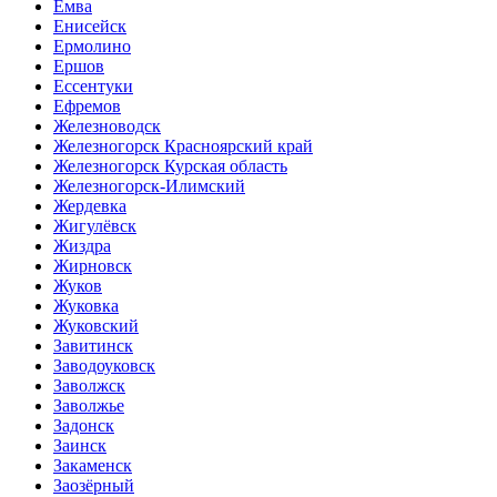
Емва
Енисейск
Ермолино
Ершов
Ессентуки
Ефремов
Железноводск
Железногорск Красноярский край
Железногорск Курская область
Железногорск-Илимский
Жердевка
Жигулёвск
Жиздра
Жирновск
Жуков
Жуковка
Жуковский
Завитинск
Заводоуковск
Заволжск
Заволжье
Задонск
Заинск
Закаменск
Заозёрный