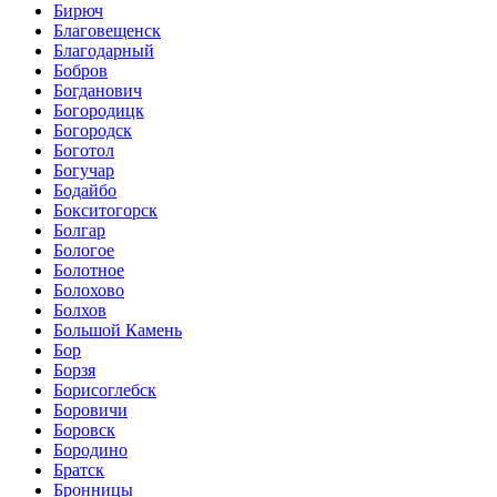
Бирюч
Благовещенск
Благодарный
Бобров
Богданович
Богородицк
Богородск
Боготол
Богучар
Бодайбо
Бокситогорск
Болгар
Бологое
Болотное
Болохово
Болхов
Большой Камень
Бор
Борзя
Борисоглебск
Боровичи
Боровск
Бородино
Братск
Бронницы