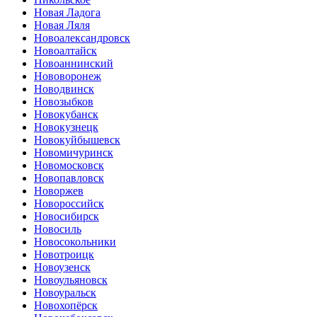
Новая Ладога
Новая Ляля
Новоалександровск
Новоалтайск
Новоаннинский
Нововоронеж
Новодвинск
Новозыбков
Новокубанск
Новокузнецк
Новокуйбышевск
Новомичуринск
Новомосковск
Новопавловск
Новоржев
Новороссийск
Новосибирск
Новосиль
Новосокольники
Новотроицк
Новоузенск
Новоульяновск
Новоуральск
Новохопёрск