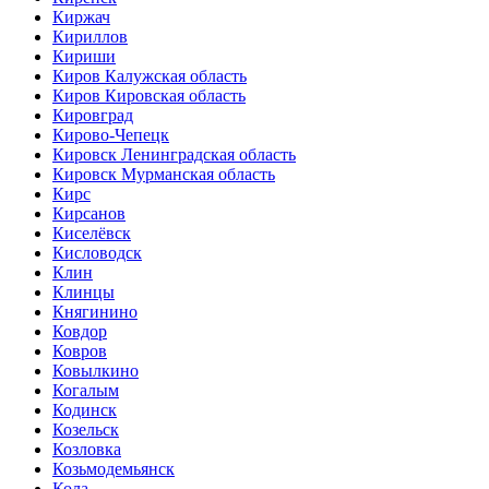
Киржач
Кириллов
Кириши
Киров Калужская область
Киров Кировская область
Кировград
Кирово-Чепецк
Кировск Ленинградская область
Кировск Мурманская область
Кирс
Кирсанов
Киселёвск
Кисловодск
Клин
Клинцы
Княгинино
Ковдор
Ковров
Ковылкино
Когалым
Кодинск
Козельск
Козловка
Козьмодемьянск
Кола