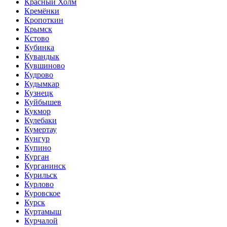
Красный Холм
Кремёнки
Кропоткин
Крымск
Кстово
Кубинка
Кувандык
Кувшиново
Кудрово
Кудымкар
Кузнецк
Куйбышев
Кукмор
Кулебаки
Кумертау
Кунгур
Купино
Курган
Курганинск
Курильск
Курлово
Куровское
Курск
Куртамыш
Курчалой