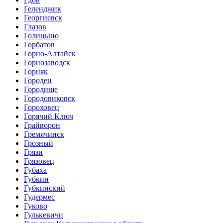
Геленджик
Георгиевск
Глазов
Голицыно
Горбатов
Горно-Алтайск
Горнозаводск
Горняк
Городец
Городище
Городовиковск
Гороховец
Горячий Ключ
Грайворон
Гремячинск
Грозный
Грязи
Грязовец
Губаха
Губкин
Губкинский
Гудермес
Гуково
Гулькевичи