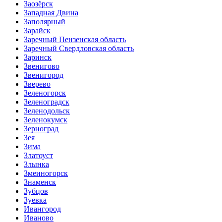
Заозёрск
Западная Двина
Заполярный
Зарайск
Заречный Пензенская область
Заречный Свердловская область
Заринск
Звенигово
Звенигород
Зверево
Зеленогорск
Зеленоградск
Зеленодольск
Зеленокумск
Зерноград
Зея
Зима
Златоуст
Злынка
Змеиногорск
Знаменск
Зубцов
Зуевка
Ивангород
Иваново