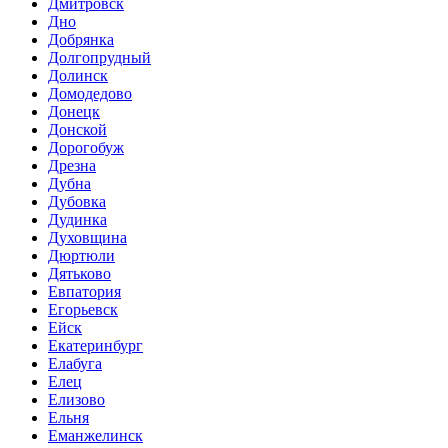
Дмитровск
Дно
Добрянка
Долгопрудный
Долинск
Домодедово
Донецк
Донской
Дорогобуж
Дрезна
Дубна
Дубовка
Дудинка
Духовщина
Дюртюли
Дятьково
Евпатория
Егорьевск
Ейск
Екатеринбург
Елабуга
Елец
Елизово
Ельня
Еманжелинск