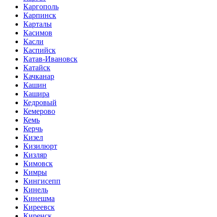
Каргополь
Карпинск
Карталы
Касимов
Касли
Каспийск
Катав-Ивановск
Катайск
Качканар
Кашин
Кашира
Кедровый
Кемерово
Кемь
Керчь
Кизел
Кизилюрт
Кизляр
Кимовск
Кимры
Кингисепп
Кинель
Кинешма
Киреевск
Киренск