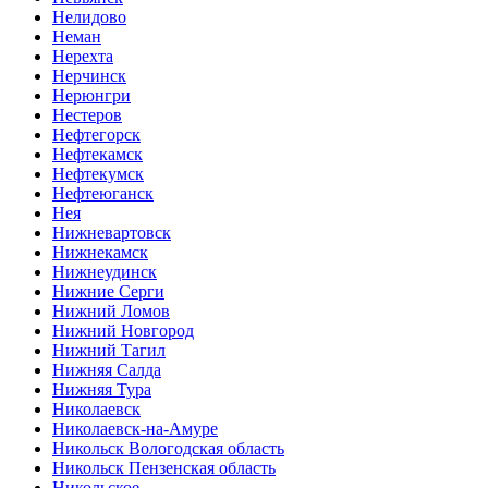
Нелидово
Неман
Нерехта
Нерчинск
Нерюнгри
Нестеров
Нефтегорск
Нефтекамск
Нефтекумск
Нефтеюганск
Нея
Нижневартовск
Нижнекамск
Нижнеудинск
Нижние Серги
Нижний Ломов
Нижний Новгород
Нижний Тагил
Нижняя Салда
Нижняя Тура
Николаевск
Николаевск-на-Амуре
Никольск Вологодская область
Никольск Пензенская область
Никольское