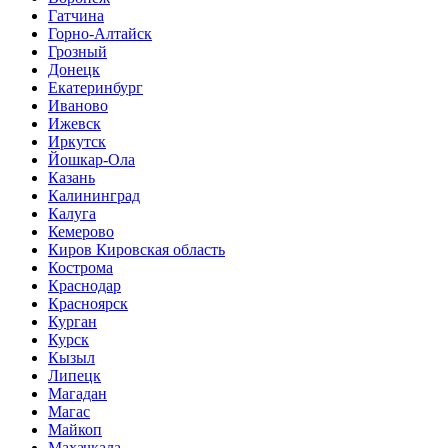
Гатчина
Горно-Алтайск
Грозный
Донецк
Екатеринбург
Иваново
Ижевск
Иркутск
Йошкар-Ола
Казань
Калининград
Калуга
Кемерово
Киров Кировская область
Кострома
Краснодар
Красноярск
Курган
Курск
Кызыл
Липецк
Магадан
Магас
Майкоп
Махачкала