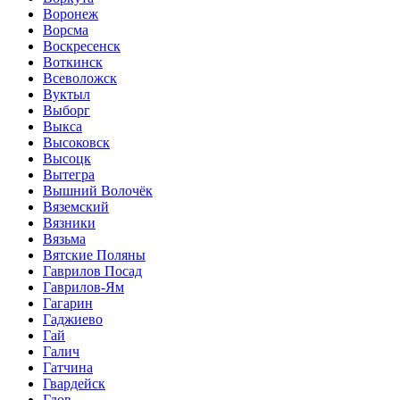
Воронеж
Ворсма
Воскресенск
Воткинск
Всеволожск
Вуктыл
Выборг
Выкса
Высоковск
Высоцк
Вытегра
Вышний Волочёк
Вяземский
Вязники
Вязьма
Вятские Поляны
Гаврилов Посад
Гаврилов-Ям
Гагарин
Гаджиево
Гай
Галич
Гатчина
Гвардейск
Гдов