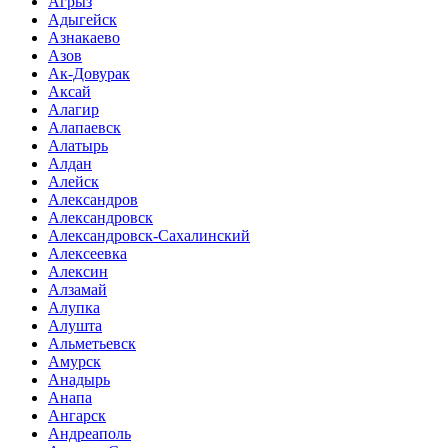
Агрыз
Адыгейск
Азнакаево
Азов
Ак-Довурак
Аксай
Алагир
Алапаевск
Алатырь
Алдан
Алейск
Александров
Александровск
Александровск-Сахалинский
Алексеевка
Алексин
Алзамай
Алупка
Алушта
Альметьевск
Амурск
Анадырь
Анапа
Ангарск
Андреаполь