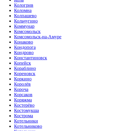
Кологрив
Коломна
Колпашево
Кольчугино
Коммунар
Комсомольск
Комсомольск-на-Амуре
Конаково
Кондопога
Кондрово
Константиновск
Копейск
Кораблино
Кореновск
Коркино
Королёв
Короча
Корсаков
Коряжма
Костерёво
Костомукша
Кострома
Котельники
Котельниково