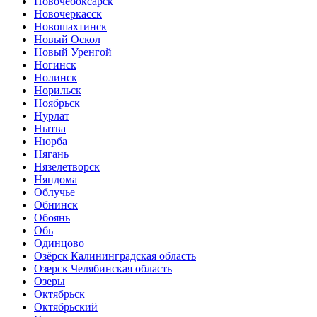
Новочебоксарск
Новочеркасск
Новошахтинск
Новый Оскол
Новый Уренгой
Ногинск
Нолинск
Норильск
Ноябрьск
Нурлат
Нытва
Нюрба
Нягань
Нязелетворск
Няндома
Облучье
Обнинск
Обоянь
Обь
Одинцово
Озёрск Калининградская область
Озерск Челябинская область
Озеры
Октябрьск
Октябрьский