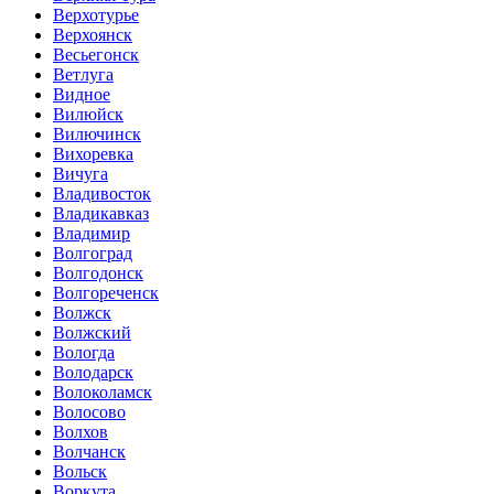
Верхотурье
Верхоянск
Весьегонск
Ветлуга
Видное
Вилюйск
Вилючинск
Вихоревка
Вичуга
Владивосток
Владикавказ
Владимир
Волгоград
Волгодонск
Волгореченск
Волжск
Волжский
Вологда
Володарск
Волоколамск
Волосово
Волхов
Волчанск
Вольск
Воркута