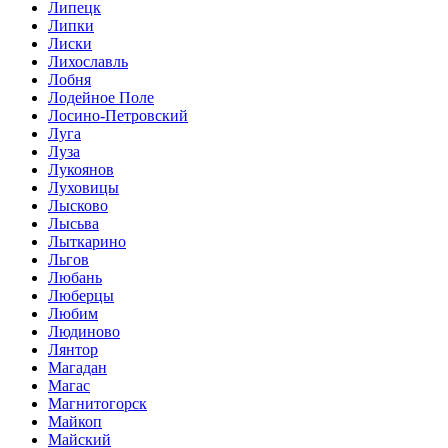
Липецк
Липки
Лиски
Лихославль
Лобня
Лодейное Поле
Лосино-Петровский
Луга
Луза
Лукоянов
Луховицы
Лысково
Лысьва
Лыткарино
Льгов
Любань
Люберцы
Любим
Людиново
Лянтор
Магадан
Магас
Магнитогорск
Майкоп
Майский