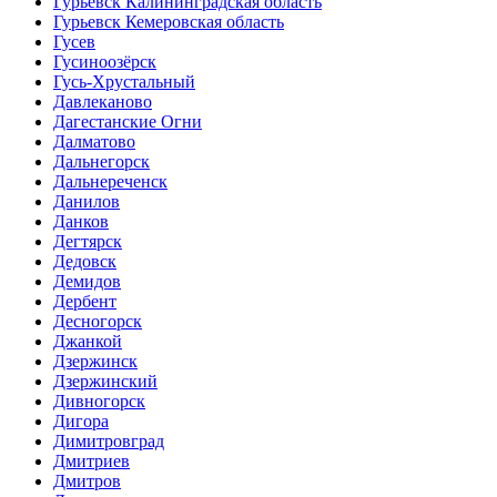
Гурьевск Калининградская область
Гурьевск Кемеровская область
Гусев
Гусиноозёрск
Гусь-Хрустальный
Давлеканово
Дагестанские Огни
Далматово
Дальнегорск
Дальнереченск
Данилов
Данков
Дегтярск
Дедовск
Демидов
Дербент
Десногорск
Джанкой
Дзержинск
Дзержинский
Дивногорск
Дигора
Димитровград
Дмитриев
Дмитров