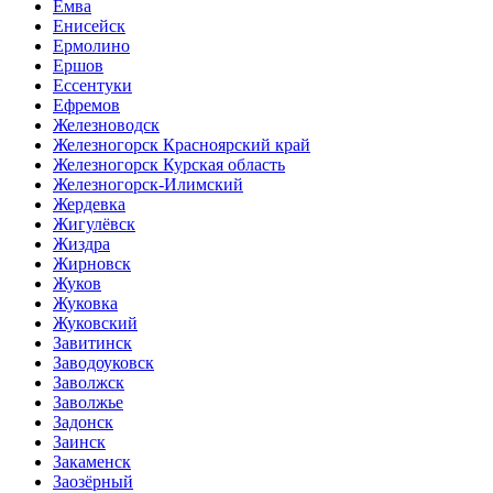
Емва
Енисейск
Ермолино
Ершов
Ессентуки
Ефремов
Железноводск
Железногорск Красноярский край
Железногорск Курская область
Железногорск-Илимский
Жердевка
Жигулёвск
Жиздра
Жирновск
Жуков
Жуковка
Жуковский
Завитинск
Заводоуковск
Заволжск
Заволжье
Задонск
Заинск
Закаменск
Заозёрный