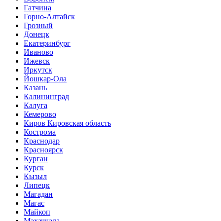
Гатчина
Горно-Алтайск
Грозный
Донецк
Екатеринбург
Иваново
Ижевск
Иркутск
Йошкар-Ола
Казань
Калининград
Калуга
Кемерово
Киров Кировская область
Кострома
Краснодар
Красноярск
Курган
Курск
Кызыл
Липецк
Магадан
Магас
Майкоп
Махачкала