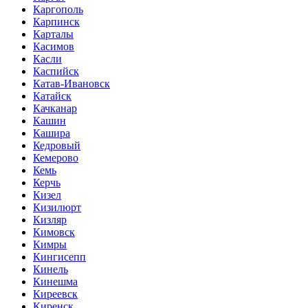
Каргополь
Карпинск
Карталы
Касимов
Касли
Каспийск
Катав-Ивановск
Катайск
Качканар
Кашин
Кашира
Кедровый
Кемерово
Кемь
Керчь
Кизел
Кизилюрт
Кизляр
Кимовск
Кимры
Кингисепп
Кинель
Кинешма
Киреевск
Киренск