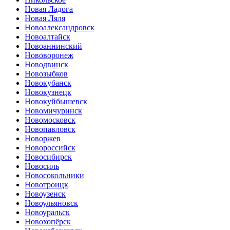
Новая Ладога
Новая Ляля
Новоалександровск
Новоалтайск
Новоаннинский
Нововоронеж
Новодвинск
Новозыбков
Новокубанск
Новокузнецк
Новокуйбышевск
Новомичуринск
Новомосковск
Новопавловск
Новоржев
Новороссийск
Новосибирск
Новосиль
Новосокольники
Новотроицк
Новоузенск
Новоульяновск
Новоуральск
Новохопёрск