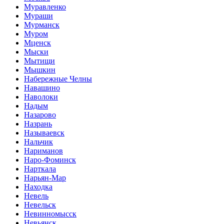
Муравленко
Мураши
Мурманск
Муром
Мценск
Мыски
Мытищи
Мышкин
Набережные Челны
Навашино
Наволоки
Надым
Назарово
Назрань
Называевск
Нальчик
Нариманов
Наро-Фоминск
Нарткала
Нарьян-Мар
Находка
Невель
Невельск
Невинномысск
Невьянск