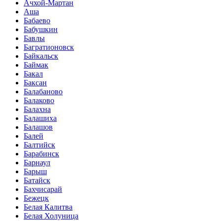
Ачхой-Мартан
Аша
Бабаево
Бабушкин
Бавлы
Багратионовск
Байкальск
Баймак
Бакал
Баксан
Балабаново
Балаково
Балахна
Балашиха
Балашов
Балей
Балтийск
Барабинск
Барнаул
Барыш
Батайск
Бахчисарай
Бежецк
Белая Калитва
Белая Холуница