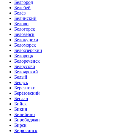
Белгород
Белебей
Белёв
Белинский
Белово
Белогорск
Белозерск
Белокуриха
Беломорск
Белоозёрский
Белорецк
Белореченск
Белоусово
Белоярский
Белый
Бердск
Березники
Берёзовский
Беслан
Бийск
Бикин
Билибино
Биробиджан
Бирск
Бирюсинск