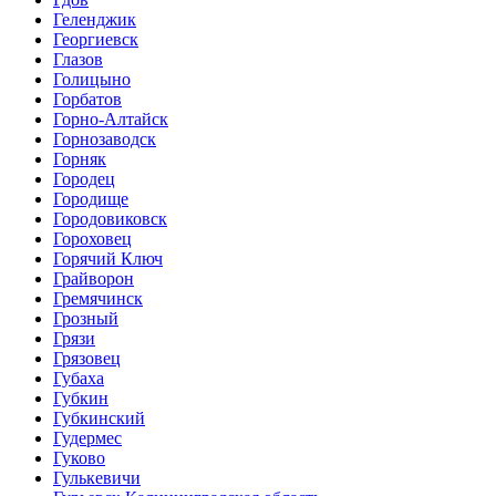
Геленджик
Георгиевск
Глазов
Голицыно
Горбатов
Горно-Алтайск
Горнозаводск
Горняк
Городец
Городище
Городовиковск
Гороховец
Горячий Ключ
Грайворон
Гремячинск
Грозный
Грязи
Грязовец
Губаха
Губкин
Губкинский
Гудермес
Гуково
Гулькевичи