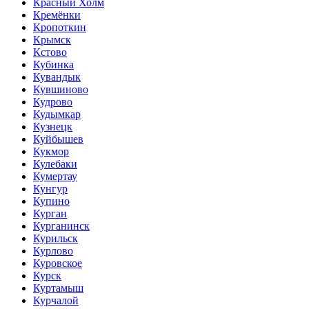
Красный Холм
Кремёнки
Кропоткин
Крымск
Кстово
Кубинка
Кувандык
Кувшиново
Кудрово
Кудымкар
Кузнецк
Куйбышев
Кукмор
Кулебаки
Кумертау
Кунгур
Купино
Курган
Курганинск
Курильск
Курлово
Куровское
Курск
Куртамыш
Курчалой