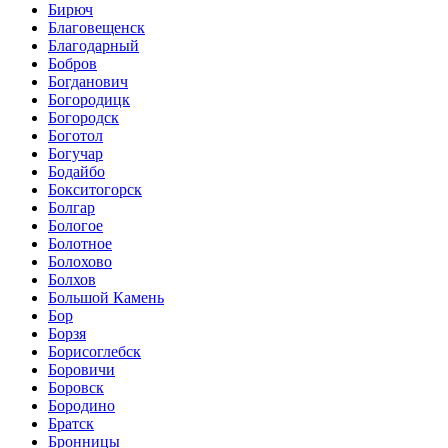
Бирюч
Благовещенск
Благодарный
Бобров
Богданович
Богородицк
Богородск
Боготол
Богучар
Бодайбо
Бокситогорск
Болгар
Бологое
Болотное
Болохово
Болхов
Большой Камень
Бор
Борзя
Борисоглебск
Боровичи
Боровск
Бородино
Братск
Бронницы