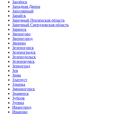
Заозёрск
Западная Двина
Заполярный
Зарайск
Заречный Пензенская область
Заречный Свердловская область
Заринск
Звенигово
Звенигород
Зверево
Зеленогорск
Зеленоградск
Зеленодольск
Зеленокумск
Зерноград
Зея
Зима
Златоуст
Злынка
Змеиногорск
Знаменск
Зубцов
Зуевка
Ивангород
Иваново