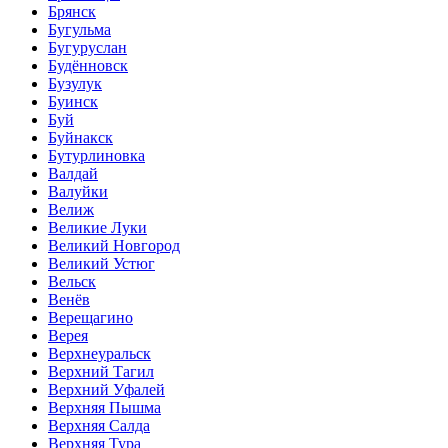
Брянск
Бугульма
Бугуруслан
Будённовск
Бузулук
Буинск
Буй
Буйнакск
Бутурлиновка
Валдай
Валуйки
Велиж
Великие Луки
Великий Новгород
Великий Устюг
Вельск
Венёв
Верещагино
Верея
Верхнеуральск
Верхний Тагил
Верхний Уфалей
Верхняя Пышма
Верхняя Салда
Верхняя Тура