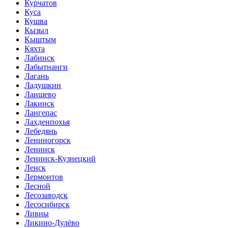
Курчатов
Куса
Кушва
Кызыл
Кыштым
Кяхта
Лабинск
Лабытнанги
Лагань
Ладушкин
Лаишево
Лакинск
Лангепас
Лахденпохья
Лебедянь
Лениногорск
Ленинск
Ленинск-Кузнецкий
Ленск
Лермонтов
Лесной
Лесозаводск
Лесосибирск
Ливны
Ликино-Дулёво