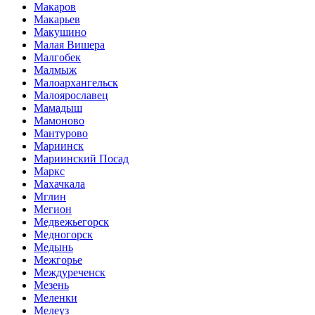
Макаров
Макарьев
Макушино
Малая Вишера
Малгобек
Малмыж
Малоархангельск
Малоярославец
Мамадыш
Мамоново
Мантурово
Мариинск
Мариинский Посад
Маркс
Махачкала
Мглин
Мегион
Медвежьегорск
Медногорск
Медынь
Межгорье
Междуреченск
Мезень
Меленки
Мелеуз