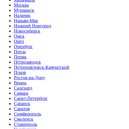
Москва
Мурманск
Нальчик
Нарьян-Мар
Нижний Новгород
Новосибирск
Омск
Орёл
Оренбург
Пенза
Пермь
Петрозаводск
Петропавловск-Камчатский
Псков
Ростов-на-Дону
Рязань
Салехард
Самара
Санкт-Петербург
Саранск
Саратов
Симферополь
Смоленск
Ставрополь