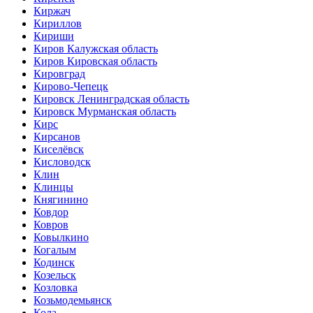
Киржач
Кириллов
Кириши
Киров Калужская область
Киров Кировская область
Кировград
Кирово-Чепецк
Кировск Ленинградская область
Кировск Мурманская область
Кирс
Кирсанов
Киселёвск
Кисловодск
Клин
Клинцы
Княгинино
Ковдор
Ковров
Ковылкино
Когалым
Кодинск
Козельск
Козловка
Козьмодемьянск
Кола