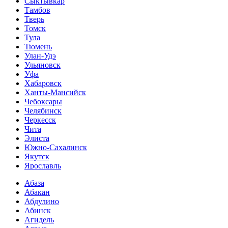
Сыктывкар
Тамбов
Тверь
Томск
Тула
Тюмень
Улан-Удэ
Ульяновск
Уфа
Хабаровск
Ханты-Мансийск
Чебоксары
Челябинск
Черкесск
Чита
Элиста
Южно-Сахалинск
Якутск
Ярославль
Абаза
Абакан
Абдулино
Абинск
Агидель