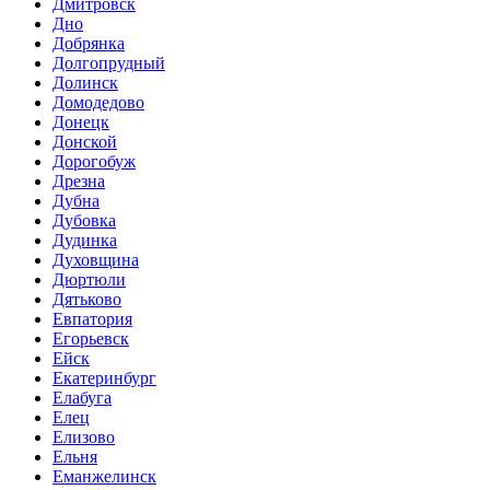
Дмитровск
Дно
Добрянка
Долгопрудный
Долинск
Домодедово
Донецк
Донской
Дорогобуж
Дрезна
Дубна
Дубовка
Дудинка
Духовщина
Дюртюли
Дятьково
Евпатория
Егорьевск
Ейск
Екатеринбург
Елабуга
Елец
Елизово
Ельня
Еманжелинск