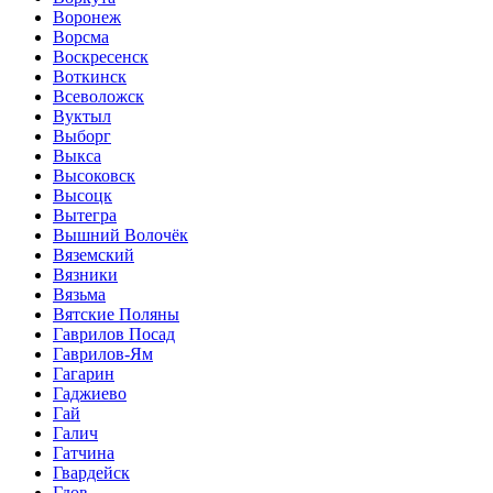
Воронеж
Ворсма
Воскресенск
Воткинск
Всеволожск
Вуктыл
Выборг
Выкса
Высоковск
Высоцк
Вытегра
Вышний Волочёк
Вяземский
Вязники
Вязьма
Вятские Поляны
Гаврилов Посад
Гаврилов-Ям
Гагарин
Гаджиево
Гай
Галич
Гатчина
Гвардейск
Гдов