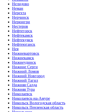
Нелидово
Неман
Нерехта
Нерчинск
Нерюнгри
Нестеров
Нефтегорск
Нефтекамск
Нефтекумск
Нефтеюганск
Нея
Нижневартовск
Нижнекамск
Нижнеудинск
Нижние Серги
Нижний Ломов
Нижний Новгород
Нижний Тагил
Нижняя Салда
Нижняя Тура
Николаевск
Николаевск-на-Амуре
Никольск Вологодская область
Никольск Пензенская область
Никольское