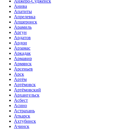
Анжеро-Судженск
Анива
Апатиты
Апрелевка
Апшеронск
Арамиль
Аргун
Ардатов
Ардон
Арзамас
Аркадак
Армавир
Армянск
Арсеньев
Арск
Артём
Артёмовск
Артёмовский
Архангельск
Асбест
Асино
Астрахань
Аткарск
Ахтубинск
Ачинск