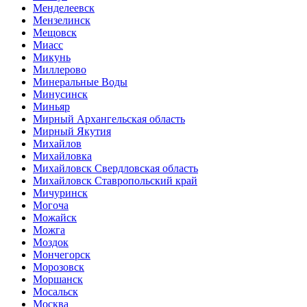
Менделеевск
Мензелинск
Мещовск
Миасс
Микунь
Миллерово
Минеральные Воды
Минусинск
Миньяр
Мирный Архангельская область
Мирный Якутия
Михайлов
Михайловка
Михайловск Свердловская область
Михайловск Ставропольский край
Мичуринск
Могоча
Можайск
Можга
Моздок
Мончегорск
Морозовск
Моршанск
Мосальск
Москва