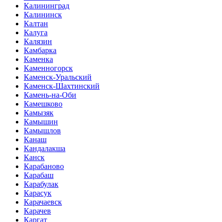
Калининград
Калининск
Калтан
Калуга
Калязин
Камбарка
Каменка
Каменногорск
Каменск-Уральский
Каменск-Шахтинский
Камень-на-Оби
Камешково
Камызяк
Камышин
Камышлов
Канаш
Кандалакша
Канск
Карабаново
Карабаш
Карабулак
Карасук
Карачаевск
Карачев
Каргат