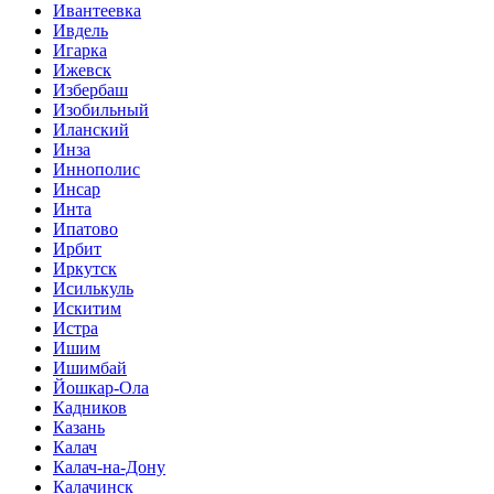
Ивантеевка
Ивдель
Игарка
Ижевск
Избербаш
Изобильный
Иланский
Инза
Иннополис
Инсар
Инта
Ипатово
Ирбит
Иркутск
Исилькуль
Искитим
Истра
Ишим
Ишимбай
Йошкар-Ола
Кадников
Казань
Калач
Калач-на-Дону
Калачинск