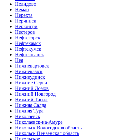
Нелидово
Неман
Нерехта
Нерчинск
Нерюнгри
Нестеров
Нефтегорск
Нефтекамск
Нефтекумск
Нефтеюганск
Нея
Нижневартовск
Нижнекамск
Нижнеудинск
Нижние Серги
Нижний Ломов
Нижний Новгород
Нижний Тагил
Нижняя Салда
Нижняя Тура
Николаевск
Николаевск-на-Амуре
Никольск Вологодская область
Никольск Пензенская область
Никольское