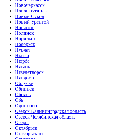
Новочеркасск
Новошахтинск
Новый Оскол
Новый Уренгой
Ногинск
Нолинск
Норильск
Ноябрьск
Нурлат
Нытва
Нюрба
Нягань
Нязелетворск
Няндома
Облучье
Обнинск
Обоянь
Обь
Одинцово
Озёрск Калининградская область
Озерск Челябинская область
Озеры
Октябрьск
Октябрьский