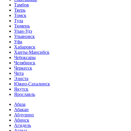
Тамбов
Тверь
Томск
Тула
Тюмень
Улан-Удэ
Ульяновск
Уфа
Хабаровск
Ханты-Мансийск
Чебоксары
Челябинск
Черкесск
Чита
Элиста
Южно-Сахалинск
Якутск
Ярославль
Абаза
Абакан
Абдулино
Абинск
Агидель
Агрыз