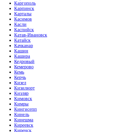
Каргополь
Карпинск
Карталы
Касимов
Касли
Каспийск
Катав-Ивановск
Катайск
Качканар
Кашин
Кашира
Кедровый
Кемерово
Кемь
Керчь
Кизел
Кизилюрт
Кизляр
Кимовск
Кимры
Кингисепп
Кинель
Кинешма
Киреевск
Киренск