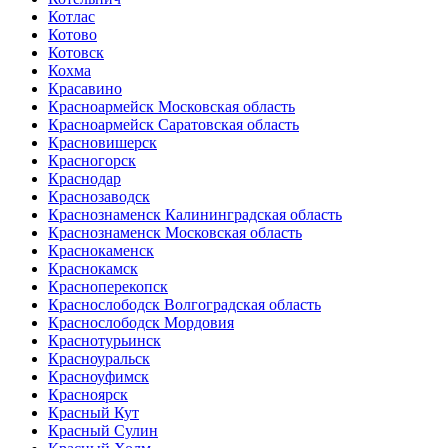
Котлас
Котово
Котовск
Кохма
Красавино
Красноармейск Московская область
Красноармейск Саратовская область
Красновишерск
Красногорск
Краснодар
Краснозаводск
Краснознаменск Калининградская область
Краснознаменск Московская область
Краснокаменск
Краснокамск
Красноперекопск
Краснослободск Волгоградская область
Краснослободск Мордовия
Краснотурьинск
Красноуральск
Красноуфимск
Красноярск
Красный Кут
Красный Сулин