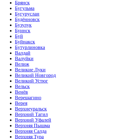
Брянск
Бугульма
Бугуруслан
Будённовск
Бузулук
Буинск
Буй
Буйнакск
Бутурлиновка
Валдай
Валуйки
Велиж
Великие Луки
Великий Новгород
Великий Устюг
Вельск
Венёв
Верещагино
Верея
Верхнеуральск
Верхний Тагил
Верхний Уфалей
Верхняя Пышма
Верхняя Салда
Верхняя Тура