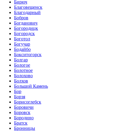
Бирюч
Благовещенск
Благодарный
Бобров
Богданович
Богородицк
Богородск
Боготол
Богучар
Бодайбо
Бокситогорск
Болгар
Бологое
Болотное
Болохово
Болхов
Большой Камень
Бор
Борзя
Борисоглебск
Боровичи
Боровск
Бородино
Братск
Бронницы