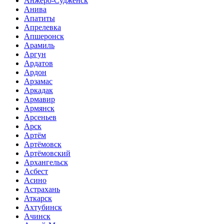
Анжеро-Судженск
Анива
Апатиты
Апрелевка
Апшеронск
Арамиль
Аргун
Ардатов
Ардон
Арзамас
Аркадак
Армавир
Армянск
Арсеньев
Арск
Артём
Артёмовск
Артёмовский
Архангельск
Асбест
Асино
Астрахань
Аткарск
Ахтубинск
Ачинск