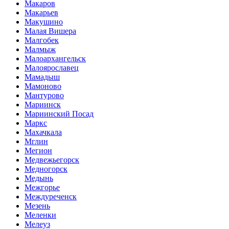
Макаров
Макарьев
Макушино
Малая Вишера
Малгобек
Малмыж
Малоархангельск
Малоярославец
Мамадыш
Мамоново
Мантурово
Мариинск
Мариинский Посад
Маркс
Махачкала
Мглин
Мегион
Медвежьегорск
Медногорск
Медынь
Межгорье
Междуреченск
Мезень
Меленки
Мелеуз