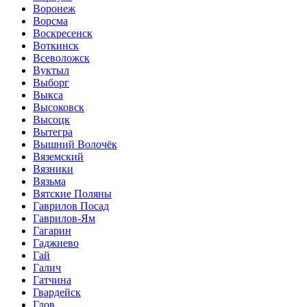
Воронеж
Ворсма
Воскресенск
Воткинск
Всеволожск
Вуктыл
Выборг
Выкса
Высоковск
Высоцк
Вытегра
Вышний Волочёк
Вяземский
Вязники
Вязьма
Вятские Поляны
Гаврилов Посад
Гаврилов-Ям
Гагарин
Гаджиево
Гай
Галич
Гатчина
Гвардейск
Гдов