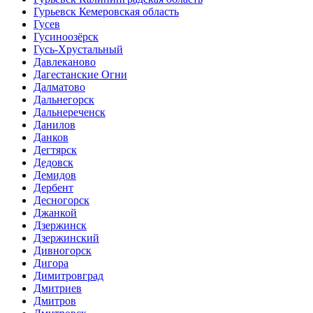
Гурьевск Кемеровская область
Гусев
Гусиноозёрск
Гусь-Хрустальный
Давлеканово
Дагестанские Огни
Далматово
Дальнегорск
Дальнереченск
Данилов
Данков
Дегтярск
Дедовск
Демидов
Дербент
Десногорск
Джанкой
Дзержинск
Дзержинский
Дивногорск
Дигора
Димитровград
Дмитриев
Дмитров