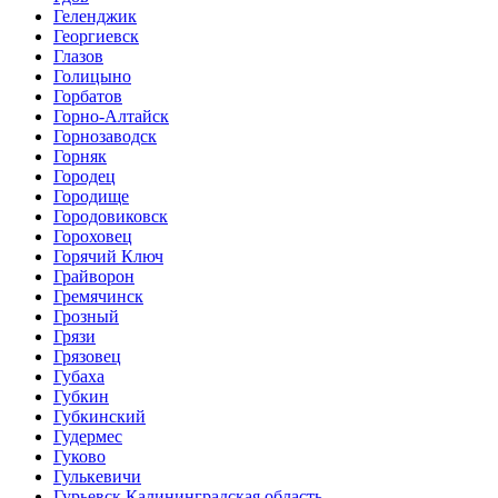
Геленджик
Георгиевск
Глазов
Голицыно
Горбатов
Горно-Алтайск
Горнозаводск
Горняк
Городец
Городище
Городовиковск
Гороховец
Горячий Ключ
Грайворон
Гремячинск
Грозный
Грязи
Грязовец
Губаха
Губкин
Губкинский
Гудермес
Гуково
Гулькевичи
Гурьевск Калининградская область