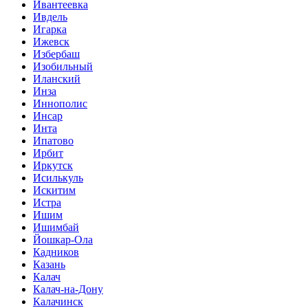
Ивантеевка
Ивдель
Игарка
Ижевск
Избербаш
Изобильный
Иланский
Инза
Иннополис
Инсар
Инта
Ипатово
Ирбит
Иркутск
Исилькуль
Искитим
Истра
Ишим
Ишимбай
Йошкар-Ола
Кадников
Казань
Калач
Калач-на-Дону
Калачинск