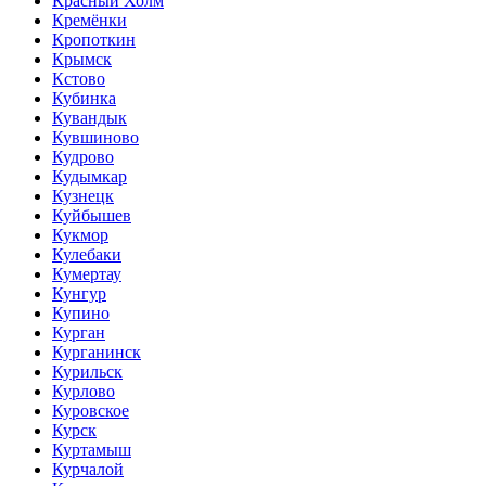
Красный Холм
Кремёнки
Кропоткин
Крымск
Кстово
Кубинка
Кувандык
Кувшиново
Кудрово
Кудымкар
Кузнецк
Куйбышев
Кукмор
Кулебаки
Кумертау
Кунгур
Купино
Курган
Курганинск
Курильск
Курлово
Куровское
Курск
Куртамыш
Курчалой