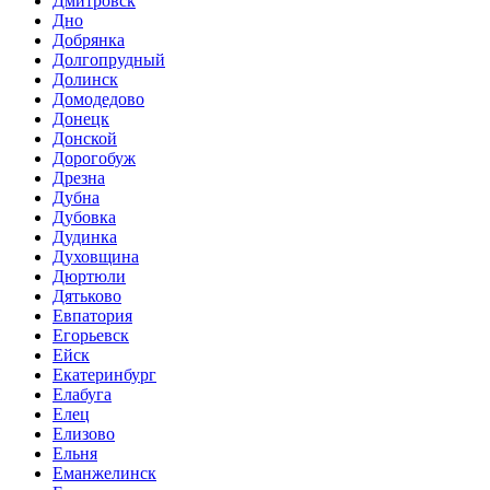
Дмитровск
Дно
Добрянка
Долгопрудный
Долинск
Домодедово
Донецк
Донской
Дорогобуж
Дрезна
Дубна
Дубовка
Дудинка
Духовщина
Дюртюли
Дятьково
Евпатория
Егорьевск
Ейск
Екатеринбург
Елабуга
Елец
Елизово
Ельня
Еманжелинск