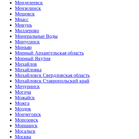
Менделеевск
Мензелинск
Мещовск
Миасс
Микунь
Миллерово
Минеральные Воды
Минусинск
Миньяр
Мирный Архангельская область
Мирный Якутия
Михайлов
Михайловка
Михайловск Свердловская область
Михайловск Ставропольский край
Мичуринск
Могоча
Можайск
Можга
Моздок
Мончегорск
Морозовск
Моршанск
Мосальск
Москва