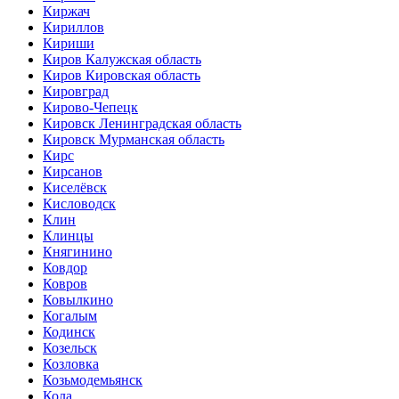
Киржач
Кириллов
Кириши
Киров Калужская область
Киров Кировская область
Кировград
Кирово-Чепецк
Кировск Ленинградская область
Кировск Мурманская область
Кирс
Кирсанов
Киселёвск
Кисловодск
Клин
Клинцы
Княгинино
Ковдор
Ковров
Ковылкино
Когалым
Кодинск
Козельск
Козловка
Козьмодемьянск
Кола