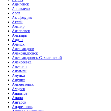
Адыгейск
Азнакаево
Азов
Ак-Довурак
Аксай
Алагир
Алапаевск
Алатырь
Алдан
Алейск
Александров
Александровск
Александровск-Сахалинский
Алексеевка
Алексин
Алзамай
Алупка
Алушта
Альметьевск
Амурск
Анадырь
Анапа
Ангарск
Андреаполь