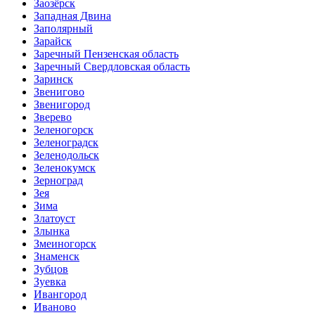
Заозёрск
Западная Двина
Заполярный
Зарайск
Заречный Пензенская область
Заречный Свердловская область
Заринск
Звенигово
Звенигород
Зверево
Зеленогорск
Зеленоградск
Зеленодольск
Зеленокумск
Зерноград
Зея
Зима
Златоуст
Злынка
Змеиногорск
Знаменск
Зубцов
Зуевка
Ивангород
Иваново