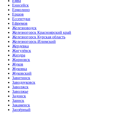
Емва
Енисейск
Ермолино
Ершов
Ессентуки
Ефремов
Железноводск
Железногорск Красноярский край
Железногорск Курская область
Железногорск-Илимский
Жердевка
Жигулёвск
Жиздра
Жирновск
Жуков
Жуковка
Жуковский
Завитинск
Заводоуковск
Заволжск
Заволжье
Задонск
Заинск
Закаменск
Заозёрный