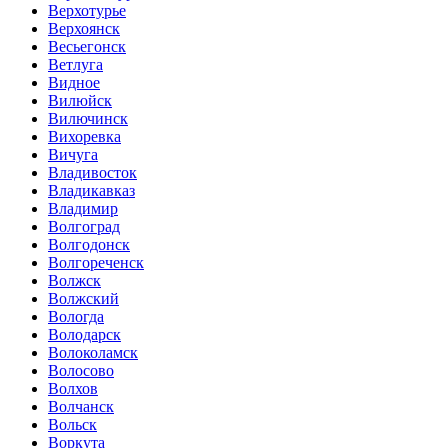
Верхотурье
Верхоянск
Весьегонск
Ветлуга
Видное
Вилюйск
Вилючинск
Вихоревка
Вичуга
Владивосток
Владикавказ
Владимир
Волгоград
Волгодонск
Волгореченск
Волжск
Волжский
Вологда
Володарск
Волоколамск
Волосово
Волхов
Волчанск
Вольск
Воркута