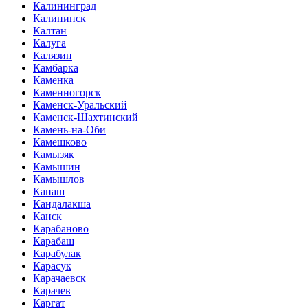
Калининград
Калининск
Калтан
Калуга
Калязин
Камбарка
Каменка
Каменногорск
Каменск-Уральский
Каменск-Шахтинский
Камень-на-Оби
Камешково
Камызяк
Камышин
Камышлов
Канаш
Кандалакша
Канск
Карабаново
Карабаш
Карабулак
Карасук
Карачаевск
Карачев
Каргат