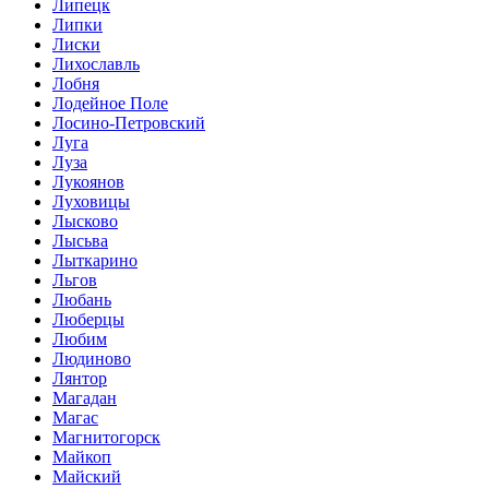
Липецк
Липки
Лиски
Лихославль
Лобня
Лодейное Поле
Лосино-Петровский
Луга
Луза
Лукоянов
Луховицы
Лысково
Лысьва
Лыткарино
Льгов
Любань
Люберцы
Любим
Людиново
Лянтор
Магадан
Магас
Магнитогорск
Майкоп
Майский