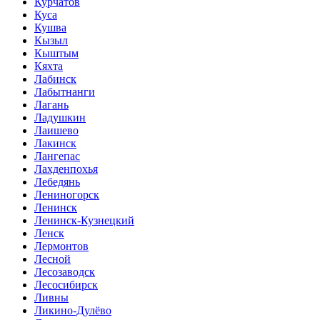
Курчатов
Куса
Кушва
Кызыл
Кыштым
Кяхта
Лабинск
Лабытнанги
Лагань
Ладушкин
Лаишево
Лакинск
Лангепас
Лахденпохья
Лебедянь
Лениногорск
Ленинск
Ленинск-Кузнецкий
Ленск
Лермонтов
Лесной
Лесозаводск
Лесосибирск
Ливны
Ликино-Дулёво