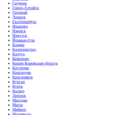
Гатчина
Горно-Алтайск
Грозный
Донецк
Екатеринбург
Иваново
Ижевск
Иркутск
Йошкар-Ола
Казань
Калининград
Калуга
Кемерово
Киров Кировская область
Кострома
Краснодар
Красноярск
Курган
Курск
Кызыл
Липецк
Магадан
Магас
Майкоп
Махачкала