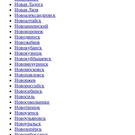
Новая Ладога
Новая Ляля
Новоалександровск
Новоалтайск
Новоаннинский
Нововоронеж
Новодвинск
Новозыбков
Новокубанск
Новокузнецк
Новокуйбышевск
Новомичуринск
Новомосковск
Новопавловск
Новоржев
Новороссийск
Новосибирск
Новосиль
Новосокольники
Новотроицк
Новоузенск
Новоульяновск
Новоуральск
Новохопёрск
Новочебоксарск