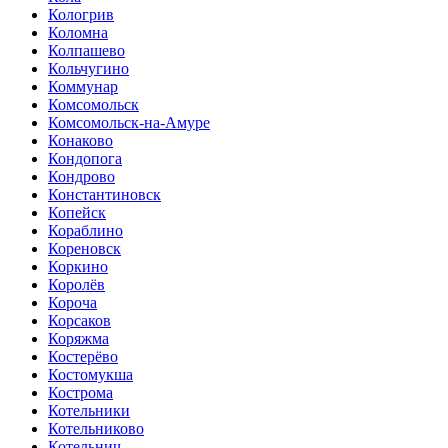
Кологрив
Коломна
Колпашево
Кольчугино
Коммунар
Комсомольск
Комсомольск-на-Амуре
Конаково
Кондопога
Кондрово
Константиновск
Копейск
Кораблино
Кореновск
Коркино
Королёв
Короча
Корсаков
Коряжма
Костерёво
Костомукша
Кострома
Котельники
Котельниково
Котельнич