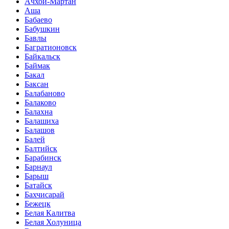
Ачхой-Мартан
Аша
Бабаево
Бабушкин
Бавлы
Багратионовск
Байкальск
Баймак
Бакал
Баксан
Балабаново
Балаково
Балахна
Балашиха
Балашов
Балей
Балтийск
Барабинск
Барнаул
Барыш
Батайск
Бахчисарай
Бежецк
Белая Калитва
Белая Холуница