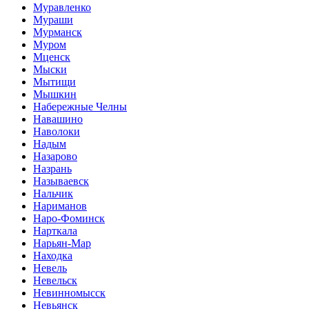
Муравленко
Мураши
Мурманск
Муром
Мценск
Мыски
Мытищи
Мышкин
Набережные Челны
Навашино
Наволоки
Надым
Назарово
Назрань
Называевск
Нальчик
Нариманов
Наро-Фоминск
Нарткала
Нарьян-Мар
Находка
Невель
Невельск
Невинномысск
Невьянск