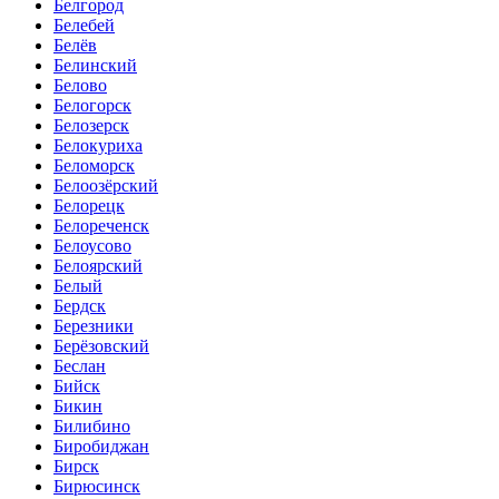
Белгород
Белебей
Белёв
Белинский
Белово
Белогорск
Белозерск
Белокуриха
Беломорск
Белоозёрский
Белорецк
Белореченск
Белоусово
Белоярский
Белый
Бердск
Березники
Берёзовский
Беслан
Бийск
Бикин
Билибино
Биробиджан
Бирск
Бирюсинск