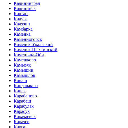
Калининград
Калининск
Калтан
Калуга
Калязин
Камбарка
Каменка
Каменногорск
Каменск-Уральский
Каменск-Шахтинский
Камень-на-Оби
Камешково
Камызяк
Камышин
Камышлов
Канаш
Кандалакша
Канск
Карабаново
Карабаш
Карабулак
Карасук
Карачаевск
Карачев
Каргат