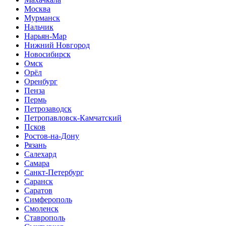
Москва
Мурманск
Нальчик
Нарьян-Мар
Нижний Новгород
Новосибирск
Омск
Орёл
Оренбург
Пенза
Пермь
Петрозаводск
Петропавловск-Камчатский
Псков
Ростов-на-Дону
Рязань
Салехард
Самара
Санкт-Петербург
Саранск
Саратов
Симферополь
Смоленск
Ставрополь