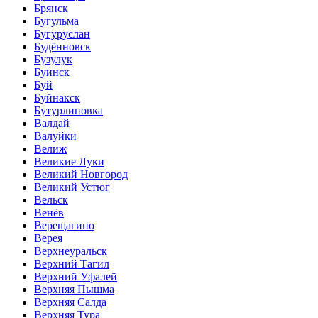
Брянск
Бугульма
Бугуруслан
Будённовск
Бузулук
Буинск
Буй
Буйнакск
Бутурлиновка
Валдай
Валуйки
Велиж
Великие Луки
Великий Новгород
Великий Устюг
Вельск
Венёв
Верещагино
Верея
Верхнеуральск
Верхний Тагил
Верхний Уфалей
Верхняя Пышма
Верхняя Салда
Верхняя Тура