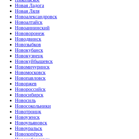
Новая Ладога
Новая Ляля
Новоалександровск
Новоалтайск
Новоаннинский
Нововоронеж
Новодвинск
Новозыбков
Новокубанск
Новокузнецк
Новокуйбышевск
Новомичуринск
Новомосковск
Новопавловск
Новоржев
Новороссийск
Новосибирск
Новосиль
Новосокольники
Новотроицк
Новоузенск
Новоульяновск
Новоуральск
Новохопёрск