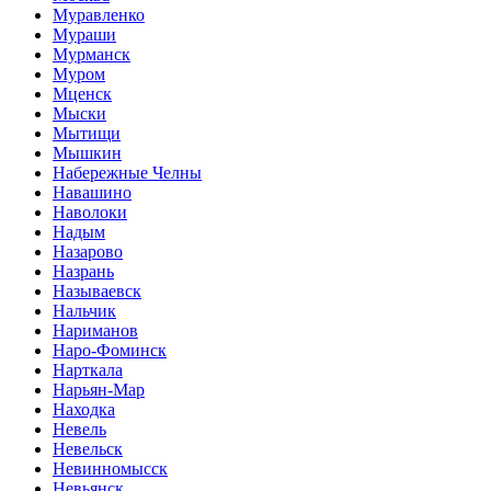
Муравленко
Мураши
Мурманск
Муром
Мценск
Мыски
Мытищи
Мышкин
Набережные Челны
Навашино
Наволоки
Надым
Назарово
Назрань
Называевск
Нальчик
Нариманов
Наро-Фоминск
Нарткала
Нарьян-Мар
Находка
Невель
Невельск
Невинномысск
Невьянск