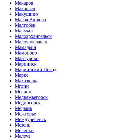
Макаров
Макарьев
Макушино
Малая Вишера
Малгобек
Малмыж
Малоархангельск
Малоярославец
Мамадыш
Мамоново
Мантурово
Мариинск
Мариинский Посад
Маркс
Махачкала
Мглин
Мегион
Медвежьегорск
Медногорск
Медынь
Межгорье
Междуреченск
Мезень
Меленки
Мелеуз