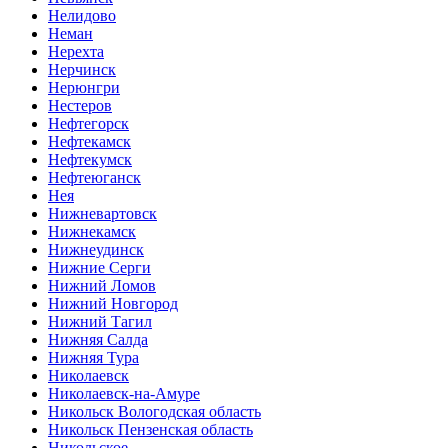
Нелидово
Неман
Нерехта
Нерчинск
Нерюнгри
Нестеров
Нефтегорск
Нефтекамск
Нефтекумск
Нефтеюганск
Нея
Нижневартовск
Нижнекамск
Нижнеудинск
Нижние Серги
Нижний Ломов
Нижний Новгород
Нижний Тагил
Нижняя Салда
Нижняя Тура
Николаевск
Николаевск-на-Амуре
Никольск Вологодская область
Никольск Пензенская область
Никольское