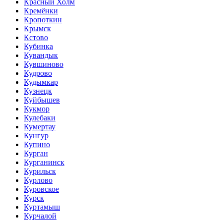
Красный Холм
Кремёнки
Кропоткин
Крымск
Кстово
Кубинка
Кувандык
Кувшиново
Кудрово
Кудымкар
Кузнецк
Куйбышев
Кукмор
Кулебаки
Кумертау
Кунгур
Купино
Курган
Курганинск
Курильск
Курлово
Куровское
Курск
Куртамыш
Курчалой