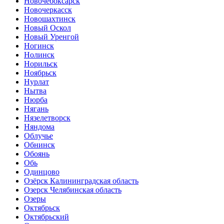
Новочебоксарск
Новочеркасск
Новошахтинск
Новый Оскол
Новый Уренгой
Ногинск
Нолинск
Норильск
Ноябрьск
Нурлат
Нытва
Нюрба
Нягань
Нязелетворск
Няндома
Облучье
Обнинск
Обоянь
Обь
Одинцово
Озёрск Калининградская область
Озерск Челябинская область
Озеры
Октябрьск
Октябрьский