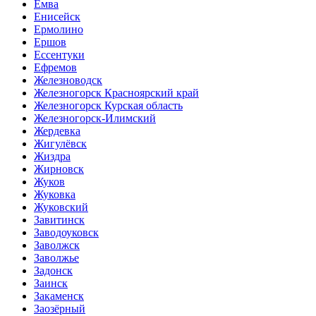
Емва
Енисейск
Ермолино
Ершов
Ессентуки
Ефремов
Железноводск
Железногорск Красноярский край
Железногорск Курская область
Железногорск-Илимский
Жердевка
Жигулёвск
Жиздра
Жирновск
Жуков
Жуковка
Жуковский
Завитинск
Заводоуковск
Заволжск
Заволжье
Задонск
Заинск
Закаменск
Заозёрный