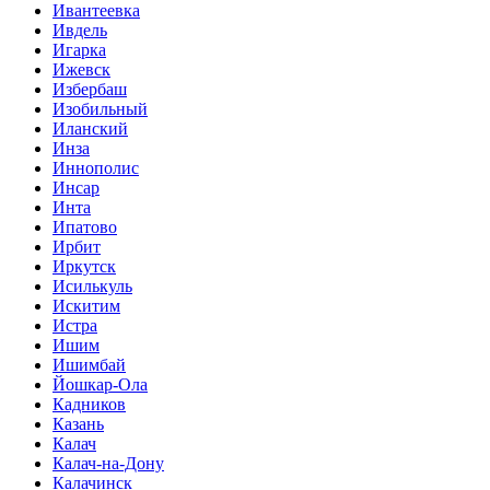
Ивантеевка
Ивдель
Игарка
Ижевск
Избербаш
Изобильный
Иланский
Инза
Иннополис
Инсар
Инта
Ипатово
Ирбит
Иркутск
Исилькуль
Искитим
Истра
Ишим
Ишимбай
Йошкар-Ола
Кадников
Казань
Калач
Калач-на-Дону
Калачинск