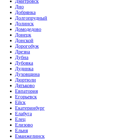
Дмитровск
Дно
Добрянка
Долгопрудный
Долинск
Домодедово
Донецк
Донской
Дорогобуж
Дрезна
Дубна
Дубовка
Дудинка
Духовщина
Дюртюли
Дятьково
Евпатория
Егорьевск
Ейск
Екатеринбург
Елабуга
Елец
Елизово
Ельня
Еманжелинск