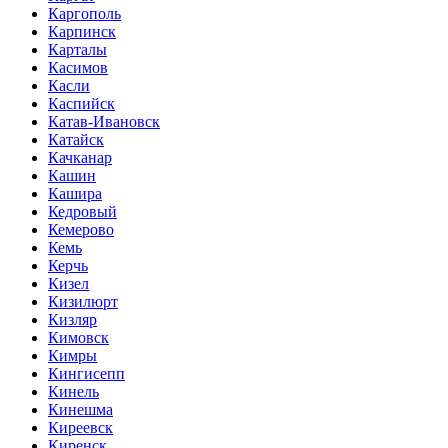
Каргополь
Карпинск
Карталы
Касимов
Касли
Каспийск
Катав-Ивановск
Катайск
Качканар
Кашин
Кашира
Кедровый
Кемерово
Кемь
Керчь
Кизел
Кизилюрт
Кизляр
Кимовск
Кимры
Кингисепп
Кинель
Кинешма
Киреевск
Киренск