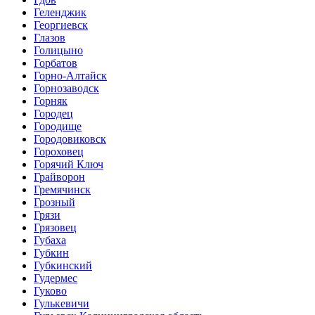
Геленджик
Георгиевск
Глазов
Голицыно
Горбатов
Горно-Алтайск
Горнозаводск
Горняк
Городец
Городище
Городовиковск
Гороховец
Горячий Ключ
Грайворон
Гремячинск
Грозный
Грязи
Грязовец
Губаха
Губкин
Губкинский
Гудермес
Гуково
Гулькевичи