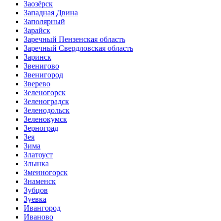
Заозёрск
Западная Двина
Заполярный
Зарайск
Заречный Пензенская область
Заречный Свердловская область
Заринск
Звенигово
Звенигород
Зверево
Зеленогорск
Зеленоградск
Зеленодольск
Зеленокумск
Зерноград
Зея
Зима
Златоуст
Злынка
Змеиногорск
Знаменск
Зубцов
Зуевка
Ивангород
Иваново