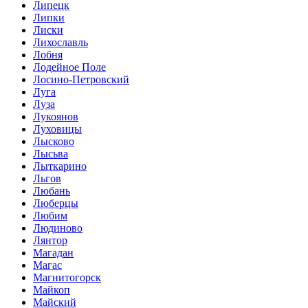
Липецк
Липки
Лиски
Лихославль
Лобня
Лодейное Поле
Лосино-Петровский
Луга
Луза
Лукоянов
Луховицы
Лысково
Лысьва
Лыткарино
Льгов
Любань
Люберцы
Любим
Людиново
Лянтор
Магадан
Магас
Магнитогорск
Майкоп
Майский