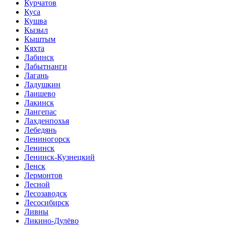
Курчатов
Куса
Кушва
Кызыл
Кыштым
Кяхта
Лабинск
Лабытнанги
Лагань
Ладушкин
Лаишево
Лакинск
Лангепас
Лахденпохья
Лебедянь
Лениногорск
Ленинск
Ленинск-Кузнецкий
Ленск
Лермонтов
Лесной
Лесозаводск
Лесосибирск
Ливны
Ликино-Дулёво