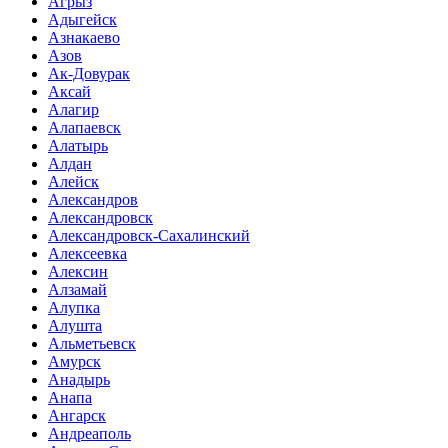
Агрыз
Адыгейск
Азнакаево
Азов
Ак-Довурак
Аксай
Алагир
Алапаевск
Алатырь
Алдан
Алейск
Александров
Александровск
Александровск-Сахалинский
Алексеевка
Алексин
Алзамай
Алупка
Алушта
Альметьевск
Амурск
Анадырь
Анапа
Ангарск
Андреаполь