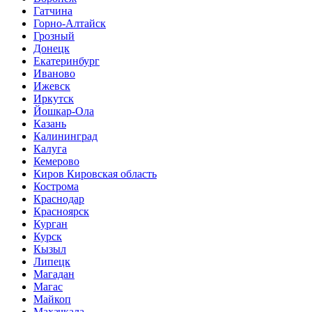
Гатчина
Горно-Алтайск
Грозный
Донецк
Екатеринбург
Иваново
Ижевск
Иркутск
Йошкар-Ола
Казань
Калининград
Калуга
Кемерово
Киров Кировская область
Кострома
Краснодар
Красноярск
Курган
Курск
Кызыл
Липецк
Магадан
Магас
Майкоп
Махачкала