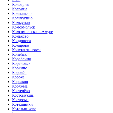
Кологрив
Коломна
Колпашево
Кольчугино
Коммунар
Комсомольск
Комсомольск-на-Амуре
Конаково
Кондопога
Кондрово
Константиновск
Копейск
Кораблино
Кореновск
Коркино
Королёв
Короча
Корсаков
Коряжма
Костерёво
Костомукша
Кострома
Котельники
Котельниково