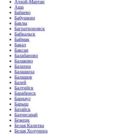
Ачхой-Мартан
Аша
Бабаево
Бабушкин
Бавлы
Багратионовск
Байкальск
Баймак
Бакал
Баксан
Балабаново
Балаково
Балахна
Балашиха
Балашов
Балей
Балтийск
Барабинск
Барнаул
Барыш
Батайск
Бахчисарай
Бежецк
Белая Калитва
Белая Холуница