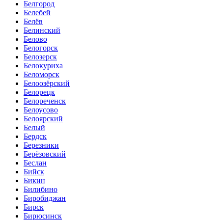
Белгород
Белебей
Белёв
Белинский
Белово
Белогорск
Белозерск
Белокуриха
Беломорск
Белоозёрский
Белорецк
Белореченск
Белоусово
Белоярский
Белый
Бердск
Березники
Берёзовский
Беслан
Бийск
Бикин
Билибино
Биробиджан
Бирск
Бирюсинск