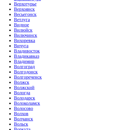
Верхотурье
Верхоянск
Весьегонск
Ветлуга
Видное
Вилюйск
Вилючинск
Вихоревка
Вичуга
Владивосток
Владикавказ
Владимир
Волгоград
Волгодонск
Волгореченск
Волжск
Волжский
Вологда
Володарск
Волоколамск
Волосово
Волхов
Волчанск
Вольск
Воркута