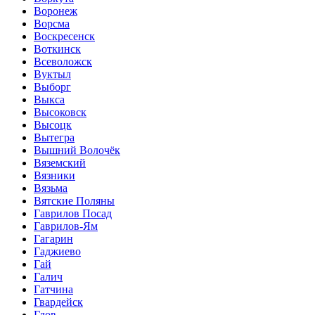
Воронеж
Ворсма
Воскресенск
Воткинск
Всеволожск
Вуктыл
Выборг
Выкса
Высоковск
Высоцк
Вытегра
Вышний Волочёк
Вяземский
Вязники
Вязьма
Вятские Поляны
Гаврилов Посад
Гаврилов-Ям
Гагарин
Гаджиево
Гай
Галич
Гатчина
Гвардейск
Гдов