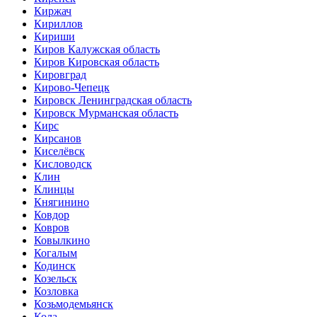
Киржач
Кириллов
Кириши
Киров Калужская область
Киров Кировская область
Кировград
Кирово-Чепецк
Кировск Ленинградская область
Кировск Мурманская область
Кирс
Кирсанов
Киселёвск
Кисловодск
Клин
Клинцы
Княгинино
Ковдор
Ковров
Ковылкино
Когалым
Кодинск
Козельск
Козловка
Козьмодемьянск
Кола