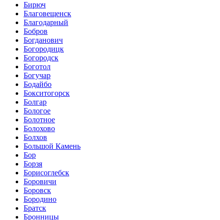
Бирюч
Благовещенск
Благодарный
Бобров
Богданович
Богородицк
Богородск
Боготол
Богучар
Бодайбо
Бокситогорск
Болгар
Бологое
Болотное
Болохово
Болхов
Большой Камень
Бор
Борзя
Борисоглебск
Боровичи
Боровск
Бородино
Братск
Бронницы