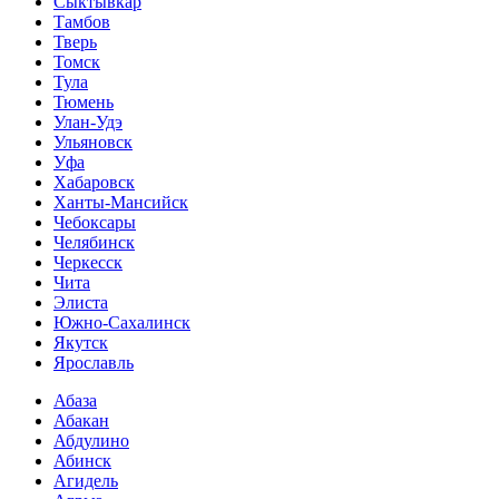
Сыктывкар
Тамбов
Тверь
Томск
Тула
Тюмень
Улан-Удэ
Ульяновск
Уфа
Хабаровск
Ханты-Мансийск
Чебоксары
Челябинск
Черкесск
Чита
Элиста
Южно-Сахалинск
Якутск
Ярославль
Абаза
Абакан
Абдулино
Абинск
Агидель