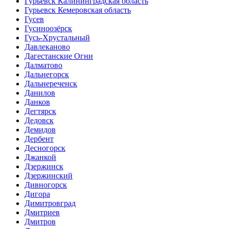
Гурьевск Калининградская область
Гурьевск Кемеровская область
Гусев
Гусиноозёрск
Гусь-Хрустальный
Давлеканово
Дагестанские Огни
Далматово
Дальнегорск
Дальнереченск
Данилов
Данков
Дегтярск
Дедовск
Демидов
Дербент
Десногорск
Джанкой
Дзержинск
Дзержинский
Дивногорск
Дигора
Димитровград
Дмитриев
Дмитров