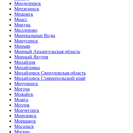
Менделеевск
Мензелинск
Мещовск
Миасс
Микунь
Миллерово
Минеральные Воды
Минусинск
Миньяр
Мирный Архангельская область
Мирный Якутия
Михайлов
Михайловка
Михайловск Свердловская область
Михайловск Ставропольский край
Мичуринск
Могоча
Можайск
Можга
Моздок
Мончегорск
Морозовск
Моршанск
Мосальск
Москва