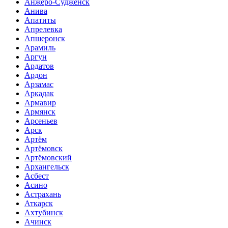
Анжеро-Судженск
Анива
Апатиты
Апрелевка
Апшеронск
Арамиль
Аргун
Ардатов
Ардон
Арзамас
Аркадак
Армавир
Армянск
Арсеньев
Арск
Артём
Артёмовск
Артёмовский
Архангельск
Асбест
Асино
Астрахань
Аткарск
Ахтубинск
Ачинск