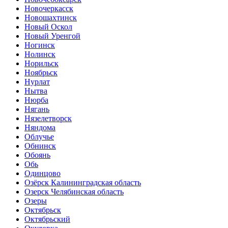
Новочеркасск
Новошахтинск
Новый Оскол
Новый Уренгой
Ногинск
Нолинск
Норильск
Ноябрьск
Нурлат
Нытва
Нюрба
Нягань
Нязелетворск
Няндома
Облучье
Обнинск
Обоянь
Обь
Одинцово
Озёрск Калининградская область
Озерск Челябинская область
Озеры
Октябрьск
Октябрьский