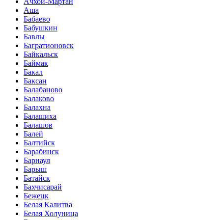
Ачхой-Мартан
Аша
Бабаево
Бабушкин
Бавлы
Багратионовск
Байкальск
Баймак
Бакал
Баксан
Балабаново
Балаково
Балахна
Балашиха
Балашов
Балей
Балтийск
Барабинск
Барнаул
Барыш
Батайск
Бахчисарай
Бежецк
Белая Калитва
Белая Холуница