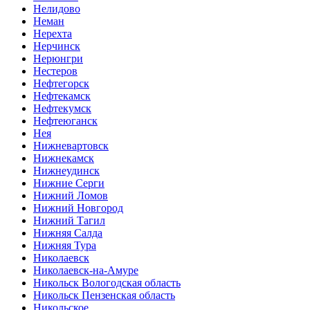
Нелидово
Неман
Нерехта
Нерчинск
Нерюнгри
Нестеров
Нефтегорск
Нефтекамск
Нефтекумск
Нефтеюганск
Нея
Нижневартовск
Нижнекамск
Нижнеудинск
Нижние Серги
Нижний Ломов
Нижний Новгород
Нижний Тагил
Нижняя Салда
Нижняя Тура
Николаевск
Николаевск-на-Амуре
Никольск Вологодская область
Никольск Пензенская область
Никольское