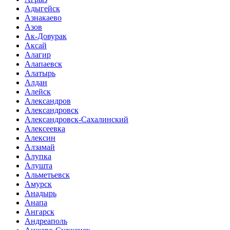
Адыгейск
Азнакаево
Азов
Ак-Довурак
Аксай
Алагир
Алапаевск
Алатырь
Алдан
Алейск
Александров
Александровск
Александровск-Сахалинский
Алексеевка
Алексин
Алзамай
Алупка
Алушта
Альметьевск
Амурск
Анадырь
Анапа
Ангарск
Андреаполь