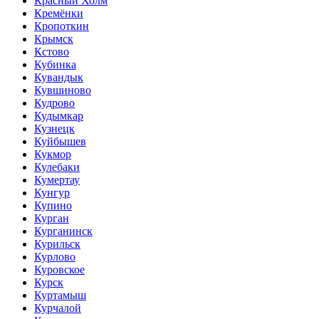
Красный Холм
Кремёнки
Кропоткин
Крымск
Кстово
Кубинка
Кувандык
Кувшиново
Кудрово
Кудымкар
Кузнецк
Куйбышев
Кукмор
Кулебаки
Кумертау
Кунгур
Купино
Курган
Курганинск
Курильск
Курлово
Куровское
Курск
Куртамыш
Курчалой