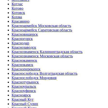
Котлас
Котово
Котовск
Кохма
Красавино
Красноармейск Московская область
Красноармейск Саратовская область
Красновишерск
Красногорск
Краснодар
Краснозаводск
Краснознаменск Калининградская область
Краснознаменск Московская область
Краснокаменск
Краснокамск
Красноперекопск
Краснослободск Волгоградская область
Краснослободск Мордовия
Краснотурьинск
Красноуральск
Красноуфимск
Красноярск
Красный Кут
Красный Сулин