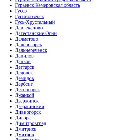
Гурьевск Кемеровская область
Гусев
Гусиноозёрск
Гусь-Хрустальный
Давлеканово
Дагестанские Огни
Далматово
Дальнегорск
Дальнереченск
Данилов
Данков
Дегтярск
Дедовск
Демидов
Дербент
Десногорск
Джанкой
Дзержинск
Дзержинский
Дивногорск
Дигора
Димитровград
Дмитриев
Дмитров