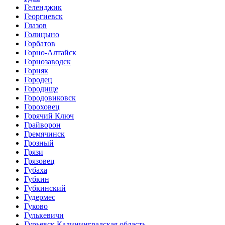
Геленджик
Георгиевск
Глазов
Голицыно
Горбатов
Горно-Алтайск
Горнозаводск
Горняк
Городец
Городище
Городовиковск
Гороховец
Горячий Ключ
Грайворон
Гремячинск
Грозный
Грязи
Грязовец
Губаха
Губкин
Губкинский
Гудермес
Гуково
Гулькевичи
Гурьевск Калининградская область