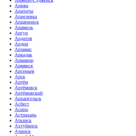
Анжеро-Судженск
Анива
Апатиты
Апрелевка
Апшеронск
Арамиль
Аргун
Ардатов
Ардон
Арзамас
Аркадак
Армавир
Армянск
Арсеньев
Арск
Артём
Артёмовск
Артёмовский
Архангельск
Асбест
Асино
Астрахань
Аткарск
Ахтубинск
Ачинск