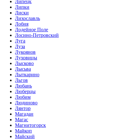
Липецк
Липки
Лиски
Лихославль
Лобня
Лодейное Поле
Лосино-Петровский
Луга
Луза
Лукоянов
Луховицы
Лысково
Лысьва
Лыткарино
Льгов
Любань
Люберцы
Любим
Людиново
Лянтор
Магадан
Магас
Магнитогорск
Майкоп
Майский