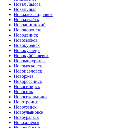
Новая Ладога
Новая Ляля
Новоалександровск
Новоалтайск
Новоаннинский
Нововоронеж
Новодвинск
Новозыбков
Новокубанск
Новокузнецк
Новокуйбышевск
Новомичуринск
Новомосковск
Новопавловск
Новоржев
Новороссийск
Новосибирск
Новосиль
Новосокольники
Новотроицк
Новоузенск
Новоульяновск
Новоуральск
Новохопёрск
Новочебоксарск