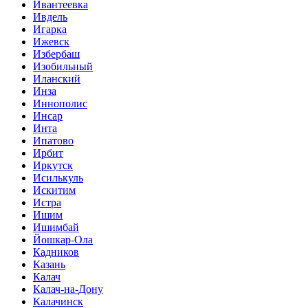
Ивантеевка
Ивдель
Игарка
Ижевск
Избербаш
Изобильный
Иланский
Инза
Иннополис
Инсар
Инта
Ипатово
Ирбит
Иркутск
Исилькуль
Искитим
Истра
Ишим
Ишимбай
Йошкар-Ола
Кадников
Казань
Калач
Калач-на-Дону
Калачинск