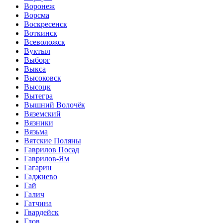
Воронеж
Ворсма
Воскресенск
Воткинск
Всеволожск
Вуктыл
Выборг
Выкса
Высоковск
Высоцк
Вытегра
Вышний Волочёк
Вяземский
Вязники
Вязьма
Вятские Поляны
Гаврилов Посад
Гаврилов-Ям
Гагарин
Гаджиево
Гай
Галич
Гатчина
Гвардейск
Гдов