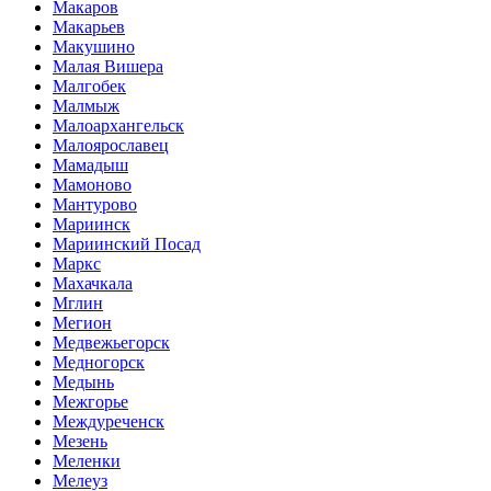
Макаров
Макарьев
Макушино
Малая Вишера
Малгобек
Малмыж
Малоархангельск
Малоярославец
Мамадыш
Мамоново
Мантурово
Мариинск
Мариинский Посад
Маркс
Махачкала
Мглин
Мегион
Медвежьегорск
Медногорск
Медынь
Межгорье
Междуреченск
Мезень
Меленки
Мелеуз