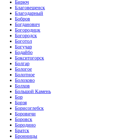
Бирюч
Благовещенск
Благодарный
Бобров
Богданович
Богородицк
Богородск
Боготол
Богучар
Бодайбо
Бокситогорск
Болгар
Бологое
Болотное
Болохово
Болхов
Большой Камень
Бор
Борзя
Борисоглебск
Боровичи
Боровск
Бородино
Братск
Бронницы