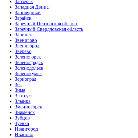
Заозёрск
Западная Двина
Заполярный
Зарайск
Заречный Пензенская область
Заречный Свердловская область
Заринск
Звенигово
Звенигород
Зверево
Зеленогорск
Зеленоградск
Зеленодольск
Зеленокумск
Зерноград
Зея
Зима
Златоуст
Злынка
Змеиногорск
Знаменск
Зубцов
Зуевка
Ивангород
Иваново