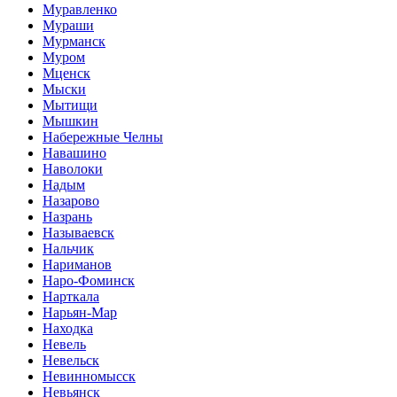
Муравленко
Мураши
Мурманск
Муром
Мценск
Мыски
Мытищи
Мышкин
Набережные Челны
Навашино
Наволоки
Надым
Назарово
Назрань
Называевск
Нальчик
Нариманов
Наро-Фоминск
Нарткала
Нарьян-Мар
Находка
Невель
Невельск
Невинномысск
Невьянск