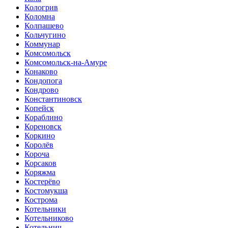
Кологрив
Коломна
Колпашево
Кольчугино
Коммунар
Комсомольск
Комсомольск-на-Амуре
Конаково
Кондопога
Кондрово
Константиновск
Копейск
Кораблино
Кореновск
Коркино
Королёв
Короча
Корсаков
Коряжма
Костерёво
Костомукша
Кострома
Котельники
Котельниково
Котельнич