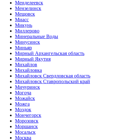
Менделеевск
Мензелинск
Мещовск
Миасс
Микунь
Миллерово
Минеральные Воды
Минусинск
Миньяр
Мирный Архангельская область
Мирный Якутия
Михайлов
Михайловка
Михайловск Свердловская область
Михайловск Ставропольский край
Мичуринск
Могоча
Можайск
Можга
Моздок
Мончегорск
Морозовск
Моршанск
Мосальск
Москва