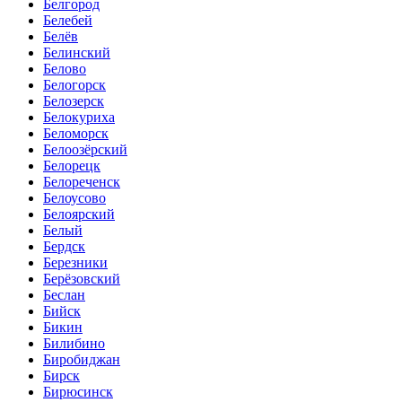
Белгород
Белебей
Белёв
Белинский
Белово
Белогорск
Белозерск
Белокуриха
Беломорск
Белоозёрский
Белорецк
Белореченск
Белоусово
Белоярский
Белый
Бердск
Березники
Берёзовский
Беслан
Бийск
Бикин
Билибино
Биробиджан
Бирск
Бирюсинск