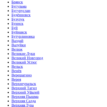
Брянск
Бугульма
Бугуруслан
Будённовск
Бузулук
Буинск
Буй
Буйнакск
Бутурлиновка
Валдай
Валуйки
Велиж
Великие Луки
Великий Новгород
Великий Устюг
Вельск
Венёв
Верещагино
Верея
Верхнеуральск
Верхний Тагил
Верхний Уфалей
Верхняя Пышма
Верхняя Салда
Верхняя Тура