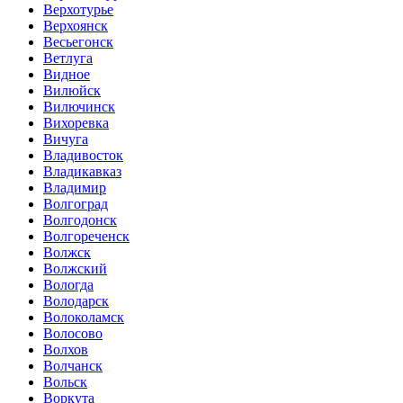
Верхотурье
Верхоянск
Весьегонск
Ветлуга
Видное
Вилюйск
Вилючинск
Вихоревка
Вичуга
Владивосток
Владикавказ
Владимир
Волгоград
Волгодонск
Волгореченск
Волжск
Волжский
Вологда
Володарск
Волоколамск
Волосово
Волхов
Волчанск
Вольск
Воркута