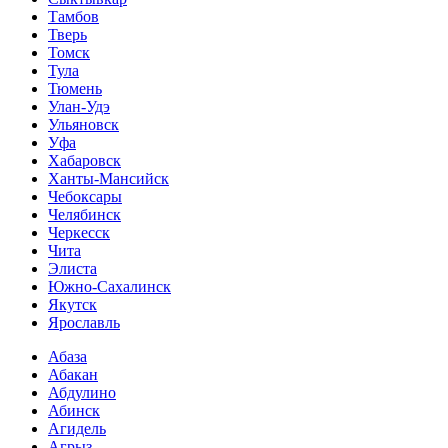
Тамбов
Тверь
Томск
Тула
Тюмень
Улан-Удэ
Ульяновск
Уфа
Хабаровск
Ханты-Мансийск
Чебоксары
Челябинск
Черкесск
Чита
Элиста
Южно-Сахалинск
Якутск
Ярославль
Абаза
Абакан
Абдулино
Абинск
Агидель
Агрыз