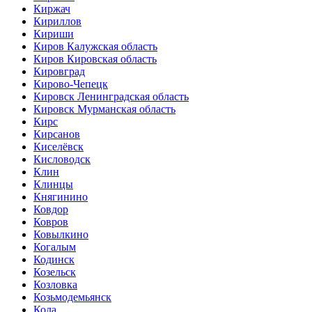
Киржач
Кириллов
Кириши
Киров Калужская область
Киров Кировская область
Кировград
Кирово-Чепецк
Кировск Ленинградская область
Кировск Мурманская область
Кирс
Кирсанов
Киселёвск
Кисловодск
Клин
Клинцы
Княгинино
Ковдор
Ковров
Ковылкино
Когалым
Кодинск
Козельск
Козловка
Козьмодемьянск
Кола