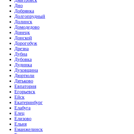
Дмитровск
Дно
Добрянка
Долгопрудный
Долинск
Домодедово
Донецк
Донской
Дорогобуж
Дрезна
Дубна
Дубовка
Дудинка
Духовщина
Дюртюли
Дятьково
Евпатория
Егорьевск
Ейск
Екатеринбург
Елабуга
Елец
Елизово
Ельня
Еманжелинск