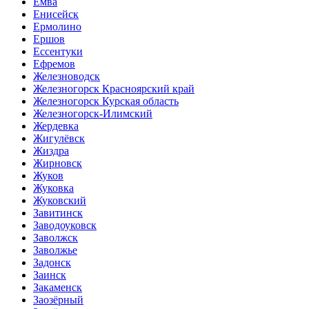
Емва
Енисейск
Ермолино
Ершов
Ессентуки
Ефремов
Железноводск
Железногорск Красноярский край
Железногорск Курская область
Железногорск-Илимский
Жердевка
Жигулёвск
Жиздра
Жирновск
Жуков
Жуковка
Жуковский
Завитинск
Заводоуковск
Заволжск
Заволжье
Задонск
Заинск
Закаменск
Заозёрный