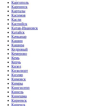
Каргополь
Карпинск
Карталы
Касимов
Касли
Каспийск
Катав-Ивановск
Катайск
Качканар
Кашин
Кашира
Кедровый
Кемерово
Кемь
Керчь
Кизел
Кизилюрт
Кизляр
Кимовск
Кимры
Кингисепп
Кинель
Кинешма
Киреевск
Киренск