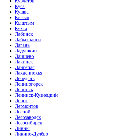
Курчатов
Куса
Кушва
Кызыл
Кыштым
Кяхта
Лабинск
Лабытнанги
Лагань
Ладушкин
Лаишево
Лакинск
Лангепас
Лахденпохья
Лебедянь
Лениногорск
Ленинск
Ленинск-Кузнецкий
Ленск
Лермонтов
Лесной
Лесозаводск
Лесосибирск
Ливны
Ликино-Дулёво