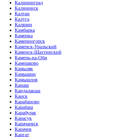
Калининград
Калининск
Калтан
Калуга
Калязин
Камбарка
Каменка
Каменногорск
Каменск-Уральский
Каменск-Шахтинский
Камень-на-Оби
Камешково
Камызяк
Камышин
Камышлов
Канаш
Кандалакша
Канск
Карабаново
Карабаш
Карабулак
Карасук
Карачаевск
Карачев
Каргат