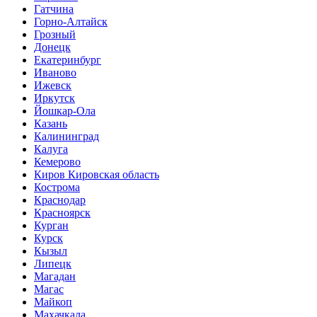
Гатчина
Горно-Алтайск
Грозный
Донецк
Екатеринбург
Иваново
Ижевск
Иркутск
Йошкар-Ола
Казань
Калининград
Калуга
Кемерово
Киров Кировская область
Кострома
Краснодар
Красноярск
Курган
Курск
Кызыл
Липецк
Магадан
Магас
Майкоп
Махачкала