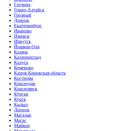
Гатчина
Горно-Алтайск
Грозный
Донецк
Екатеринбург
Иваново
Ижевск
Иркутск
Йошкар-Ола
Казань
Калининград
Калуга
Кемерово
Киров Кировская область
Кострома
Краснодар
Красноярск
Курган
Курск
Кызыл
Липецк
Магадан
Магас
Майкоп
Махачкала