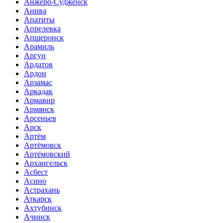
Анжеро-Судженск
Анива
Апатиты
Апрелевка
Апшеронск
Арамиль
Аргун
Ардатов
Ардон
Арзамас
Аркадак
Армавир
Армянск
Арсеньев
Арск
Артём
Артёмовск
Артёмовский
Архангельск
Асбест
Асино
Астрахань
Аткарск
Ахтубинск
Ачинск