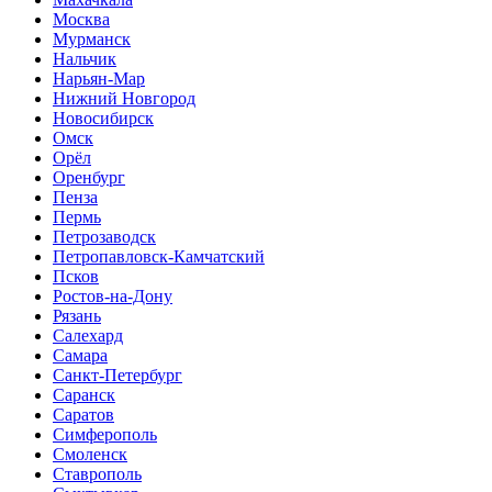
Москва
Мурманск
Нальчик
Нарьян-Мар
Нижний Новгород
Новосибирск
Омск
Орёл
Оренбург
Пенза
Пермь
Петрозаводск
Петропавловск-Камчатский
Псков
Ростов-на-Дону
Рязань
Салехард
Самара
Санкт-Петербург
Саранск
Саратов
Симферополь
Смоленск
Ставрополь