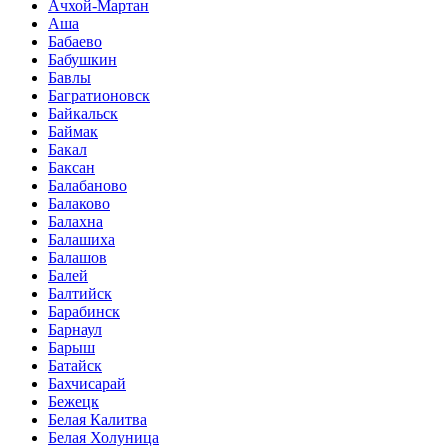
Ачхой-Мартан
Аша
Бабаево
Бабушкин
Бавлы
Багратионовск
Байкальск
Баймак
Бакал
Баксан
Балабаново
Балаково
Балахна
Балашиха
Балашов
Балей
Балтийск
Барабинск
Барнаул
Барыш
Батайск
Бахчисарай
Бежецк
Белая Калитва
Белая Холуница