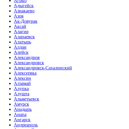
Агрыз
Адыгейск
Азнакаево
Азов
Ак-Довурак
Аксай
Алагир
Алапаевск
Алатырь
Алдан
Алейск
Александров
Александровск
Александровск-Сахалинский
Алексеевка
Алексин
Алзамай
Алупка
Алушта
Альметьевск
Амурск
Анадырь
Анапа
Ангарск
Андреаполь