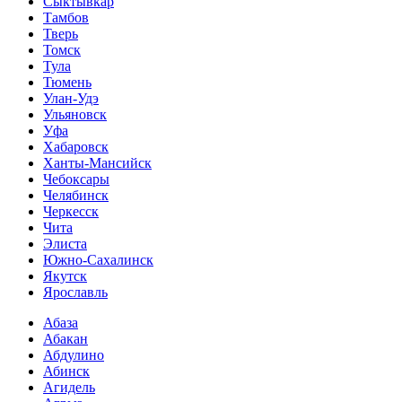
Сыктывкар
Тамбов
Тверь
Томск
Тула
Тюмень
Улан-Удэ
Ульяновск
Уфа
Хабаровск
Ханты-Мансийск
Чебоксары
Челябинск
Черкесск
Чита
Элиста
Южно-Сахалинск
Якутск
Ярославль
Абаза
Абакан
Абдулино
Абинск
Агидель