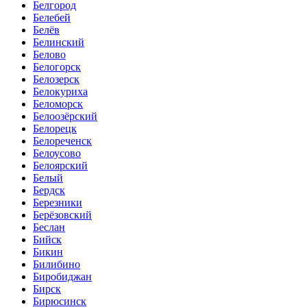
Белгород
Белебей
Белёв
Белинский
Белово
Белогорск
Белозерск
Белокуриха
Беломорск
Белоозёрский
Белорецк
Белореченск
Белоусово
Белоярский
Белый
Бердск
Березники
Берёзовский
Беслан
Бийск
Бикин
Билибино
Биробиджан
Бирск
Бирюсинск