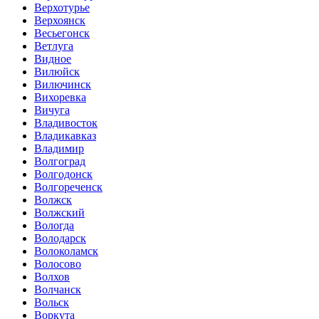
Верхотурье
Верхоянск
Весьегонск
Ветлуга
Видное
Вилюйск
Вилючинск
Вихоревка
Вичуга
Владивосток
Владикавказ
Владимир
Волгоград
Волгодонск
Волгореченск
Волжск
Волжский
Вологда
Володарск
Волоколамск
Волосово
Волхов
Волчанск
Вольск
Воркута