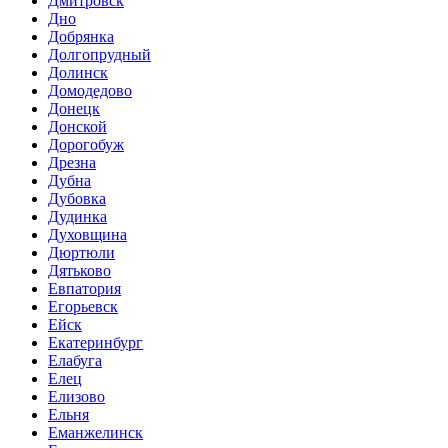
Дмитровск
Дно
Добрянка
Долгопрудный
Долинск
Домодедово
Донецк
Донской
Дорогобуж
Дрезна
Дубна
Дубовка
Дудинка
Духовщина
Дюртюли
Дятьково
Евпатория
Егорьевск
Ейск
Екатеринбург
Елабуга
Елец
Елизово
Ельня
Еманжелинск