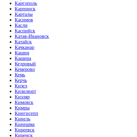
Каргополь
Карпинск
Карталы
Касимов
Касли
Каспийск
Катав-Ивановск
Катайск
Качканар
Кашин
Кашира
Кедровый
Кемерово
Кемь
Керчь
Кизел
Кизилюрт
Кизляр
Кимовск
Кимры
Кингисепп
Кинель
Кинешма
Киреевск
Киренск