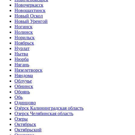
Новочеркасск
Новошахтинск
Новый Оскол
Новый Уренгой
Ногинск
Нолинск
Норильск
Ноябрьск
Нурлат
Нытва
Нюрба
Нягань
Нязелетворск
Няндома
Облучье
Обнинск
Обоянь
Обь
Одинцово
Озёрск Калининградская область
Озерск Челябинская область
Озеры
Октябрьск
Октябрьский