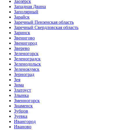
Заозёрск
Западная Двина
Заполярный
Зарайск
Заречный Пензенская область
Заречный Свердловская область
Заринск
Звенигово
Звенигород
Зверево
Зеленогорск
Зеленоградск
Зеленодольск
Зеленокумск
Зерноград
Зея
Зима
Златоуст
Злынка
Змеиногорск
Знаменск
Зубцов
Зуевка
Ивангород
Иваново