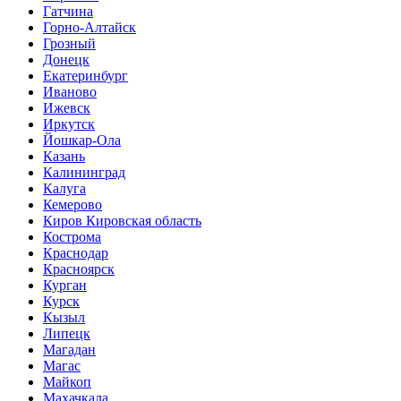
Гатчина
Горно-Алтайск
Грозный
Донецк
Екатеринбург
Иваново
Ижевск
Иркутск
Йошкар-Ола
Казань
Калининград
Калуга
Кемерово
Киров Кировская область
Кострома
Краснодар
Красноярск
Курган
Курск
Кызыл
Липецк
Магадан
Магас
Майкоп
Махачкала