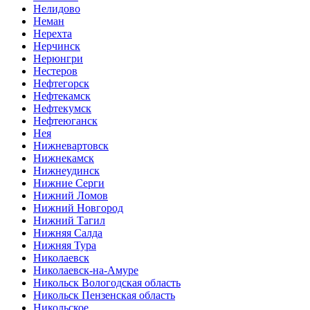
Нелидово
Неман
Нерехта
Нерчинск
Нерюнгри
Нестеров
Нефтегорск
Нефтекамск
Нефтекумск
Нефтеюганск
Нея
Нижневартовск
Нижнекамск
Нижнеудинск
Нижние Серги
Нижний Ломов
Нижний Новгород
Нижний Тагил
Нижняя Салда
Нижняя Тура
Николаевск
Николаевск-на-Амуре
Никольск Вологодская область
Никольск Пензенская область
Никольское