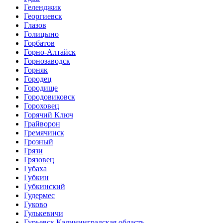
Геленджик
Георгиевск
Глазов
Голицыно
Горбатов
Горно-Алтайск
Горнозаводск
Горняк
Городец
Городище
Городовиковск
Гороховец
Горячий Ключ
Грайворон
Гремячинск
Грозный
Грязи
Грязовец
Губаха
Губкин
Губкинский
Гудермес
Гуково
Гулькевичи
Гурьевск Калининградская область