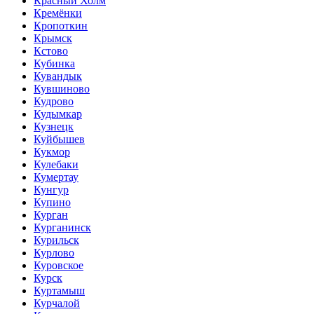
Красный Холм
Кремёнки
Кропоткин
Крымск
Кстово
Кубинка
Кувандык
Кувшиново
Кудрово
Кудымкар
Кузнецк
Куйбышев
Кукмор
Кулебаки
Кумертау
Кунгур
Купино
Курган
Курганинск
Курильск
Курлово
Куровское
Курск
Куртамыш
Курчалой