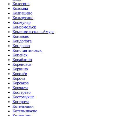
Кологрив
Коломна
Колпашево
Кольчугино
Коммунар
Комсомольск
Комсомольск-на-Амуре
Конаково
Кондопога
Кондрово
Константиновск
Копейск
Кораблино
Кореновск
Коркино
Королёв
Короча
Корсаков
Коряжма
Костерёво
Костомукша
Кострома
Котельники
Котельниково
Котельнич