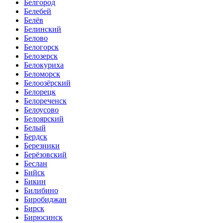
Белгород
Белебей
Белёв
Белинский
Белово
Белогорск
Белозерск
Белокуриха
Беломорск
Белоозёрский
Белорецк
Белореченск
Белоусово
Белоярский
Белый
Бердск
Березники
Берёзовский
Беслан
Бийск
Бикин
Билибино
Биробиджан
Бирск
Бирюсинск