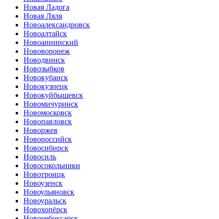
Новая Ладога
Новая Ляля
Новоалександровск
Новоалтайск
Новоаннинский
Нововоронеж
Новодвинск
Новозыбков
Новокубанск
Новокузнецк
Новокуйбышевск
Новомичуринск
Новомосковск
Новопавловск
Новоржев
Новороссийск
Новосибирск
Новосиль
Новосокольники
Новотроицк
Новоузенск
Новоульяновск
Новоуральск
Новохопёрск
Новочебоксарск