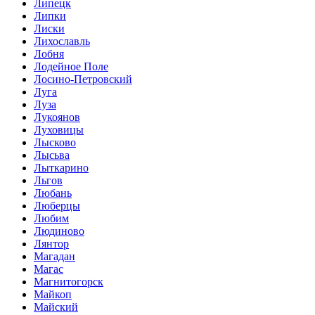
Липецк
Липки
Лиски
Лихославль
Лобня
Лодейное Поле
Лосино-Петровский
Луга
Луза
Лукоянов
Луховицы
Лысково
Лысьва
Лыткарино
Льгов
Любань
Люберцы
Любим
Людиново
Лянтор
Магадан
Магас
Магнитогорск
Майкоп
Майский