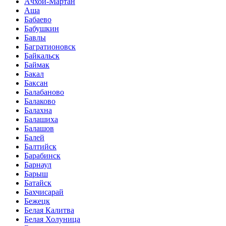
Ачхой-Мартан
Аша
Бабаево
Бабушкин
Бавлы
Багратионовск
Байкальск
Баймак
Бакал
Баксан
Балабаново
Балаково
Балахна
Балашиха
Балашов
Балей
Балтийск
Барабинск
Барнаул
Барыш
Батайск
Бахчисарай
Бежецк
Белая Калитва
Белая Холуница