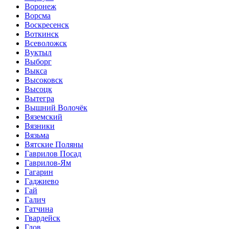
Воронеж
Ворсма
Воскресенск
Воткинск
Всеволожск
Вуктыл
Выборг
Выкса
Высоковск
Высоцк
Вытегра
Вышний Волочёк
Вяземский
Вязники
Вязьма
Вятские Поляны
Гаврилов Посад
Гаврилов-Ям
Гагарин
Гаджиево
Гай
Галич
Гатчина
Гвардейск
Гдов