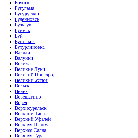
Брянск
Бугульма
Бугуруслан
Будённовск
Бузулук
Буинск
Буй
Буйнакск
Бутурлиновка
Валдай
Валуйки
Велиж
Великие Луки
Великий Новгород
Великий Устюг
Вельск
Венёв
Верещагино
Верея
Верхнеуральск
Верхний Тагил
Верхний Уфалей
Верхняя Пышма
Верхняя Салда
Верхняя Тура