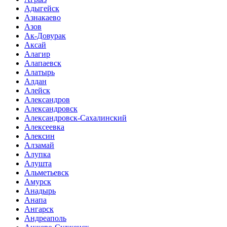
Адыгейск
Азнакаево
Азов
Ак-Довурак
Аксай
Алагир
Алапаевск
Алатырь
Алдан
Алейск
Александров
Александровск
Александровск-Сахалинский
Алексеевка
Алексин
Алзамай
Алупка
Алушта
Альметьевск
Амурск
Анадырь
Анапа
Ангарск
Андреаполь