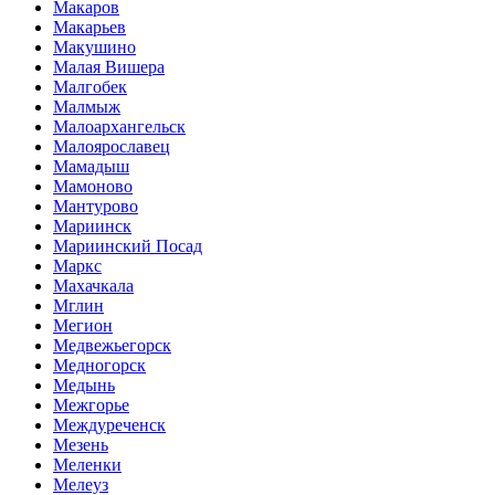
Макаров
Макарьев
Макушино
Малая Вишера
Малгобек
Малмыж
Малоархангельск
Малоярославец
Мамадыш
Мамоново
Мантурово
Мариинск
Мариинский Посад
Маркс
Махачкала
Мглин
Мегион
Медвежьегорск
Медногорск
Медынь
Межгорье
Междуреченск
Мезень
Меленки
Мелеуз