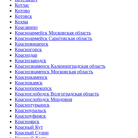
Котлас
Котово
Котовск
Кохма
Красавино
Красноармейск Московская область
Красноармейск Саратовская область
Красновишерск
Красногорск
Краснодар
Краснозаводск
Краснознаменск Калининградская область
Краснознаменск Московская область
Краснокаменск
Краснокамск
Красноперекопск
Краснослободск Волгоградская область
Краснослободск Мордовия
Краснотурьинск
Красноуральск
Красноуфимск
Красноярск
Красный Кут
Красный Сулин