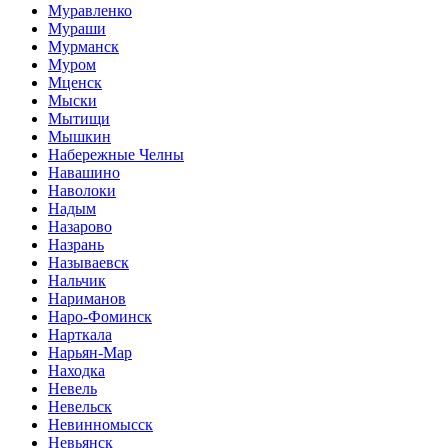
Муравленко
Мураши
Мурманск
Муром
Мценск
Мыски
Мытищи
Мышкин
Набережные Челны
Навашино
Наволоки
Надым
Назарово
Назрань
Называевск
Нальчик
Нариманов
Наро-Фоминск
Нарткала
Нарьян-Мар
Находка
Невель
Невельск
Невинномысск
Невьянск