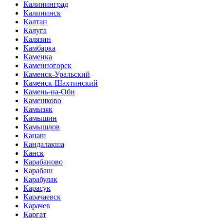
Калининград
Калининск
Калтан
Калуга
Калязин
Камбарка
Каменка
Каменногорск
Каменск-Уральский
Каменск-Шахтинский
Камень-на-Оби
Камешково
Камызяк
Камышин
Камышлов
Канаш
Кандалакша
Канск
Карабаново
Карабаш
Карабулак
Карасук
Карачаевск
Карачев
Каргат