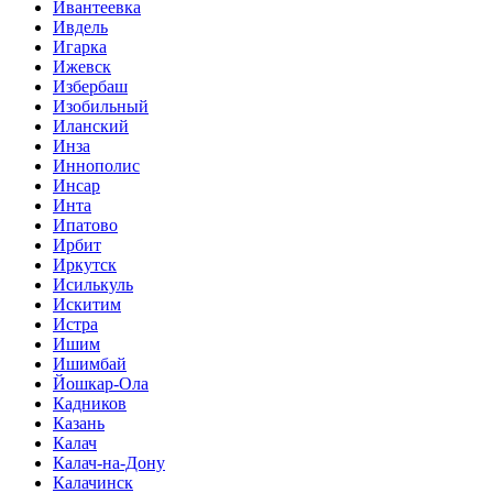
Ивантеевка
Ивдель
Игарка
Ижевск
Избербаш
Изобильный
Иланский
Инза
Иннополис
Инсар
Инта
Ипатово
Ирбит
Иркутск
Исилькуль
Искитим
Истра
Ишим
Ишимбай
Йошкар-Ола
Кадников
Казань
Калач
Калач-на-Дону
Калачинск