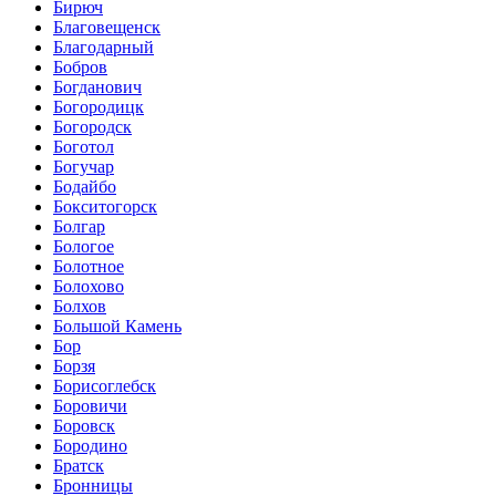
Бирюч
Благовещенск
Благодарный
Бобров
Богданович
Богородицк
Богородск
Боготол
Богучар
Бодайбо
Бокситогорск
Болгар
Бологое
Болотное
Болохово
Болхов
Большой Камень
Бор
Борзя
Борисоглебск
Боровичи
Боровск
Бородино
Братск
Бронницы