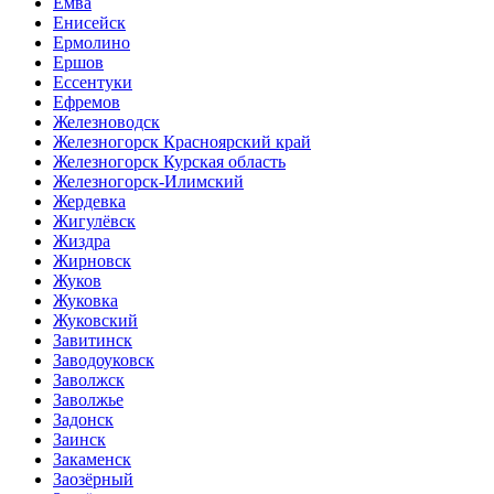
Емва
Енисейск
Ермолино
Ершов
Ессентуки
Ефремов
Железноводск
Железногорск Красноярский край
Железногорск Курская область
Железногорск-Илимский
Жердевка
Жигулёвск
Жиздра
Жирновск
Жуков
Жуковка
Жуковский
Завитинск
Заводоуковск
Заволжск
Заволжье
Задонск
Заинск
Закаменск
Заозёрный