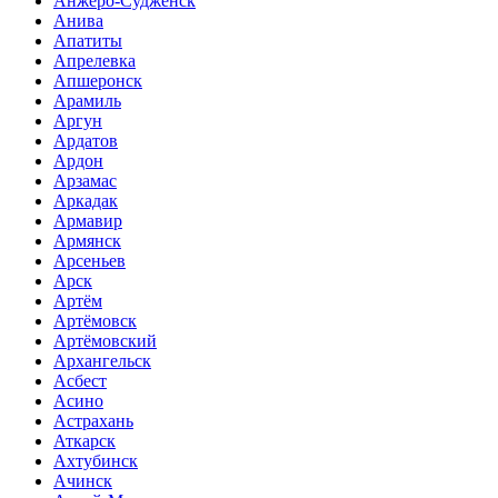
Анжеро-Судженск
Анива
Апатиты
Апрелевка
Апшеронск
Арамиль
Аргун
Ардатов
Ардон
Арзамас
Аркадак
Армавир
Армянск
Арсеньев
Арск
Артём
Артёмовск
Артёмовский
Архангельск
Асбест
Асино
Астрахань
Аткарск
Ахтубинск
Ачинск