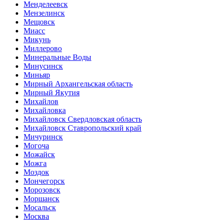
Менделеевск
Мензелинск
Мещовск
Миасс
Микунь
Миллерово
Минеральные Воды
Минусинск
Миньяр
Мирный Архангельская область
Мирный Якутия
Михайлов
Михайловка
Михайловск Свердловская область
Михайловск Ставропольский край
Мичуринск
Могоча
Можайск
Можга
Моздок
Мончегорск
Морозовск
Моршанск
Мосальск
Москва