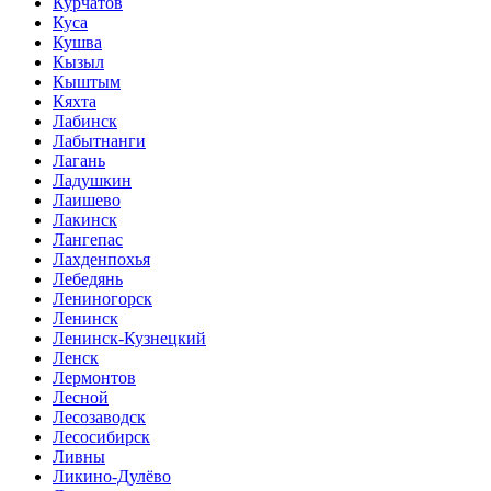
Курчатов
Куса
Кушва
Кызыл
Кыштым
Кяхта
Лабинск
Лабытнанги
Лагань
Ладушкин
Лаишево
Лакинск
Лангепас
Лахденпохья
Лебедянь
Лениногорск
Ленинск
Ленинск-Кузнецкий
Ленск
Лермонтов
Лесной
Лесозаводск
Лесосибирск
Ливны
Ликино-Дулёво