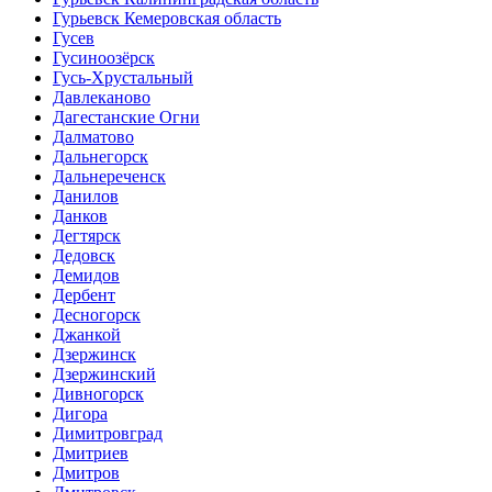
Гурьевск Кемеровская область
Гусев
Гусиноозёрск
Гусь-Хрустальный
Давлеканово
Дагестанские Огни
Далматово
Дальнегорск
Дальнереченск
Данилов
Данков
Дегтярск
Дедовск
Демидов
Дербент
Десногорск
Джанкой
Дзержинск
Дзержинский
Дивногорск
Дигора
Димитровград
Дмитриев
Дмитров