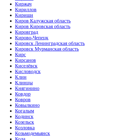
Киржач
Кириллов
Кириши
Киров Калужская область
Киров Кировская область
Кировград
Кирово-Чепецк
Кировск Ленинградская область
Кировск Мурманская область
Кирс
Кирсанов
Киселёвск
Кисловодск
Клин
Клинцы
Княгинино
Ковдор
Ковров
Ковылкино
Когалым
Кодинск
Козельск
Козловка
Козьмодемьянск
Кола