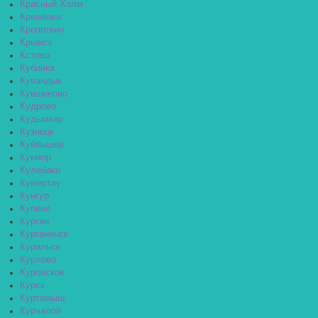
Красный Холм
Кремёнки
Кропоткин
Крымск
Кстово
Кубинка
Кувандык
Кувшиново
Кудрово
Кудымкар
Кузнецк
Куйбышев
Кукмор
Кулебаки
Кумертау
Кунгур
Купино
Курган
Курганинск
Курильск
Курлово
Куровское
Курск
Куртамыш
Курчалой