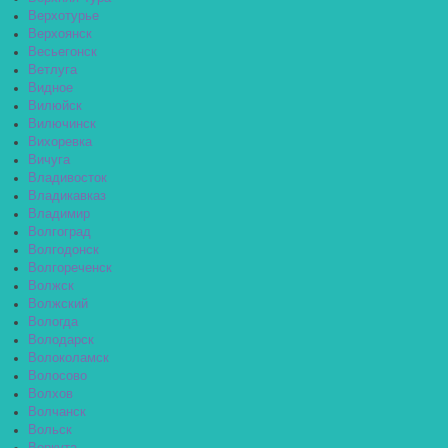
Верхотурье
Верхоянск
Весьегонск
Ветлуга
Видное
Вилюйск
Вилючинск
Вихоревка
Вичуга
Владивосток
Владикавказ
Владимир
Волгоград
Волгодонск
Волгореченск
Волжск
Волжский
Вологда
Володарск
Волоколамск
Волосово
Волхов
Волчанск
Вольск