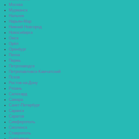
Москва
Мурманск
Нальчик
Нарьян-Мар
Нижний Новгород
Новосибирск
Омск
Орёл
Оренбург
Пенза
Пермь
Петрозаводск
Петропавловск-Камчатский
Псков
Ростов-на-Дону
Рязань
Салехард
Самара
Санкт-Петербург
Саранск
Саратов
Симферополь
Смоленск
Ставрополь
Сыктывкар