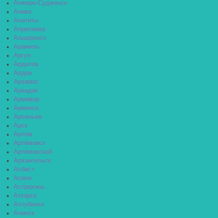
Анжеро-Судженск
Анива
Апатиты
Апрелевка
Апшеронск
Арамиль
Аргун
Ардатов
Ардон
Арзамас
Аркадак
Армавир
Армянск
Арсеньев
Арск
Артём
Артёмовск
Артёмовский
Архангельск
Асбест
Асино
Астрахань
Аткарск
Ахтубинск
Ачинск