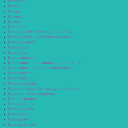
Котельнич
Котлас
Котово
Котовск
Кохма
Красавино
Красноармейск Московская область
Красноармейск Саратовская область
Красновишерск
Красногорск
Краснодар
Краснозаводск
Краснознаменск Калининградская область
Краснознаменск Московская область
Краснокаменск
Краснокамск
Красноперекопск
Краснослободск Волгоградская область
Краснослободск Мордовия
Краснотурьинск
Красноуральск
Красноуфимск
Красноярск
Красный Кут
Красный Сулин