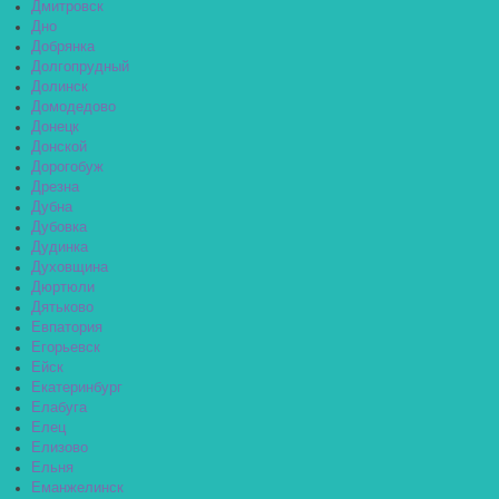
Дмитровск
Дно
Добрянка
Долгопрудный
Долинск
Домодедово
Донецк
Донской
Дорогобуж
Дрезна
Дубна
Дубовка
Дудинка
Духовщина
Дюртюли
Дятьково
Евпатория
Егорьевск
Ейск
Екатеринбург
Елабуга
Елец
Елизово
Ельня
Еманжелинск