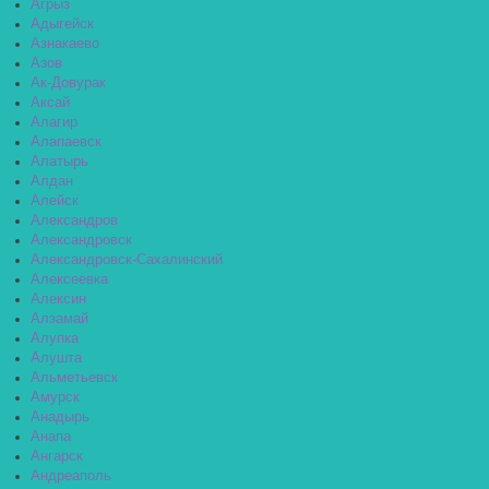
Агрыз
Адыгейск
Азнакаево
Азов
Ак-Довурак
Аксай
Алагир
Алапаевск
Алатырь
Алдан
Алейск
Александров
Александровск
Александровск-Сахалинский
Алексеевка
Алексин
Алзамай
Алупка
Алушта
Альметьевск
Амурск
Анадырь
Анапа
Ангарск
Андреаполь