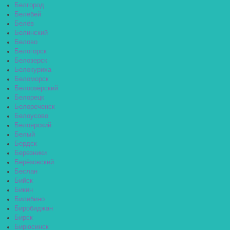
Белгород
Белебей
Белёв
Белинский
Белово
Белогорск
Белозерск
Белокуриха
Беломорск
Белоозёрский
Белорецк
Белореченск
Белоусово
Белоярский
Белый
Бердск
Березники
Берёзовский
Беслан
Бийск
Бикин
Билибино
Биробиджан
Бирск
Бирюсинск