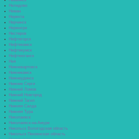
Невьянск
Нелидово
Неман
Нерехта
Нерчинск
Нерюнгри
Нестеров
Нефтегорск
Нефтекамск
Нефтекумск
Нефтеюганск
Нея
Нижневартовск
Нижнекамск
Нижнеудинск
Нижние Серги
Нижний Ломов
Нижний Новгород
Нижний Тагил
Нижняя Салда
Нижняя Тура
Николаевск
Николаевск-на-Амуре
Никольск Вологодская область
Никольск Пензенская область