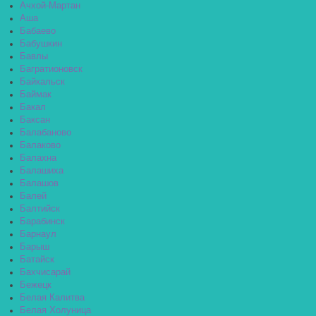
Ачхой-Мартан
Аша
Бабаево
Бабушкин
Бавлы
Багратионовск
Байкальск
Баймак
Бакал
Баксан
Балабаново
Балаково
Балахна
Балашиха
Балашов
Балей
Балтийск
Барабинск
Барнаул
Барыш
Батайск
Бахчисарай
Бежецк
Белая Калитва
Белая Холуница