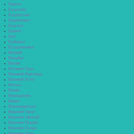
Брянск
Бугульма
Бугуруслан
Будённовск
Бузулук
Буинск
Буй
Буйнакск
Бутурлиновка
Валдай
Валуйки
Велиж
Великие Луки
Великий Новгород
Великий Устюг
Вельск
Венёв
Верещагино
Верея
Верхнеуральск
Верхний Тагил
Верхний Уфалей
Верхняя Пышма
Верхняя Салда
Верхняя Тура