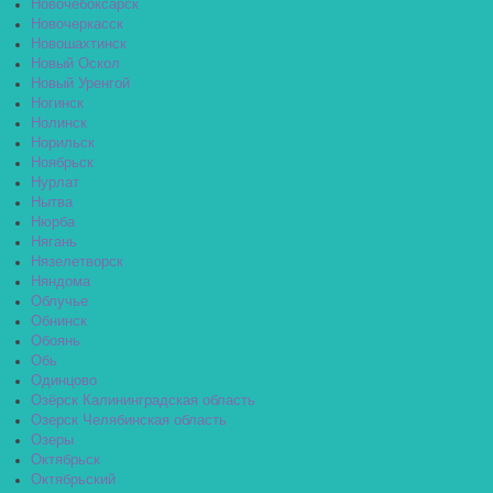
Новочебоксарск
Новочеркасск
Новошахтинск
Новый Оскол
Новый Уренгой
Ногинск
Нолинск
Норильск
Ноябрьск
Нурлат
Нытва
Нюрба
Нягань
Нязелетворск
Няндома
Облучье
Обнинск
Обоянь
Обь
Одинцово
Озёрск Калининградская область
Озерск Челябинская область
Озеры
Октябрьск
Октябрьский