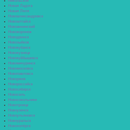
Никольское
Новая Ладога
Новая Ляля
Новоалександровск
Новоалтайск
Новоаннинский
Нововоронеж
Новодвинск
Новозыбков
Новокубанск
Новокузнецк
Новокуйбышевск
Новомичуринск
Новомосковск
Новопавловск
Новоржев
Новороссийск
Новосибирск
Новосиль
Новосокольники
Новотроицк
Новоузенск
Новоульяновск
Новоуральск
Новохопёрск