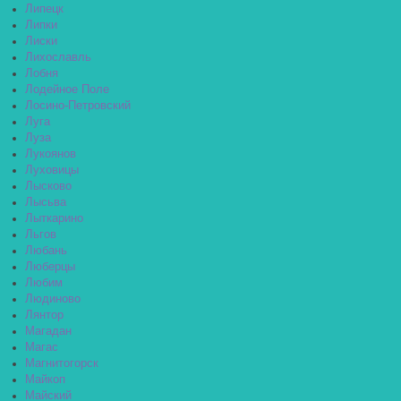
Липецк
Липки
Лиски
Лихославль
Лобня
Лодейное Поле
Лосино-Петровский
Луга
Луза
Лукоянов
Луховицы
Лысково
Лысьва
Лыткарино
Льгов
Любань
Люберцы
Любим
Людиново
Лянтор
Магадан
Магас
Магнитогорск
Майкоп
Майский