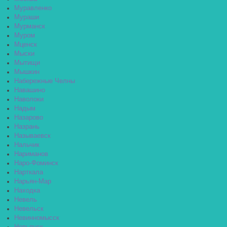
Муравленко
Мураши
Мурманск
Муром
Мценск
Мыски
Мытищи
Мышкин
Набережные Челны
Навашино
Наволоки
Надым
Назарово
Назрань
Называевск
Нальчик
Нариманов
Наро-Фоминск
Нарткала
Нарьян-Мар
Находка
Невель
Невельск
Невинномысск