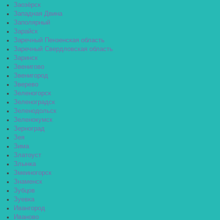
Заозёрск
Западная Двина
Заполярный
Зарайск
Заречный Пензенская область
Заречный Свердловская область
Заринск
Звенигово
Звенигород
Зверево
Зеленогорск
Зеленоградск
Зеленодольск
Зеленокумск
Зерноград
Зея
Зима
Златоуст
Злынка
Змеиногорск
Знаменск
Зубцов
Зуевка
Ивангород
Иваново