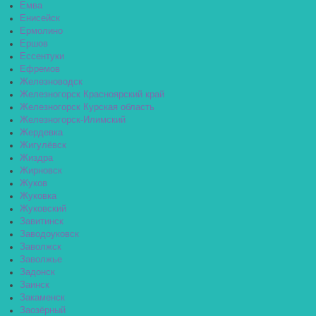
Емва
Енисейск
Ермолино
Ершов
Ессентуки
Ефремов
Железноводск
Железногорск Красноярский край
Железногорск Курская область
Железногорск-Илимский
Жердевка
Жигулёвск
Жиздра
Жирновск
Жуков
Жуковка
Жуковский
Завитинск
Заводоуковск
Заволжск
Заволжье
Задонск
Заинск
Закаменск
Заозёрный