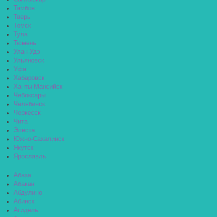
Тамбов
Тверь
Томск
Тула
Тюмень
Улан-Удэ
Ульяновск
Уфа
Хабаровск
Ханты-Мансийск
Чебоксары
Челябинск
Черкесск
Чита
Элиста
Южно-Сахалинск
Якутск
Ярославль
Абаза
Абакан
Абдулино
Абинск
Агидель