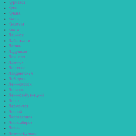
Курчатов
Куса
Кушва
Кызыл
Кыштым
Кяхта
Лабинск
Лабытнанги
Лагань
Ладушкин
Лаишево
Лакинск
Лангепас
Лахденпохья
Лебедянь
Лениногорск
Ленинск
Ленинск-Кузнецкий
Ленск
Лермонтов
Лесной
Лесозаводск
Лесосибирск
Ливны
Ликино-Дулёво