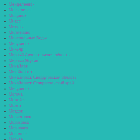
Менделеевск
Мензелинск
Мещовск
Миасс
Микунь
Миллерово
Минеральные Воды
Минусинск
Миньяр
Мирный Архангельская область
Мирный Якутия
Михайлов
Михайловка
Михайловск Свердловская область
Михайловск Ставропольский край
Мичуринск
Могоча
Можайск
Можга
Моздок
Мончегорск
Морозовск
Моршанск
Мосальск
Москва