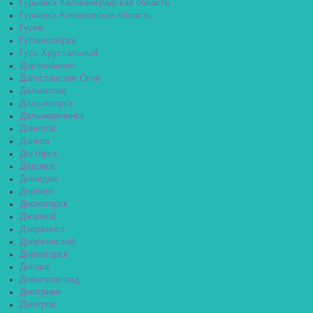
Гурьевск Калининградская область
Гурьевск Кемеровская область
Гусев
Гусиноозёрск
Гусь-Хрустальный
Давлеканово
Дагестанские Огни
Далматово
Дальнегорск
Дальнереченск
Данилов
Данков
Дегтярск
Дедовск
Демидов
Дербент
Десногорск
Джанкой
Дзержинск
Дзержинский
Дивногорск
Дигора
Димитровград
Дмитриев
Дмитров