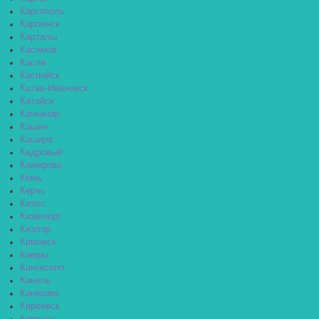
Каргополь
Карпинск
Карталы
Касимов
Касли
Каспийск
Катав-Ивановск
Катайск
Качканар
Кашин
Кашира
Кедровый
Кемерово
Кемь
Керчь
Кизел
Кизилюрт
Кизляр
Кимовск
Кимры
Кингисепп
Кинель
Кинешма
Киреевск