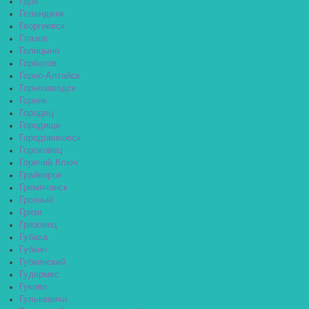
Гдов
Геленджик
Георгиевск
Глазов
Голицыно
Горбатов
Горно-Алтайск
Горнозаводск
Горняк
Городец
Городище
Городовиковск
Гороховец
Горячий Ключ
Грайворон
Гремячинск
Грозный
Грязи
Грязовец
Губаха
Губкин
Губкинский
Гудермес
Гуково
Гулькевичи