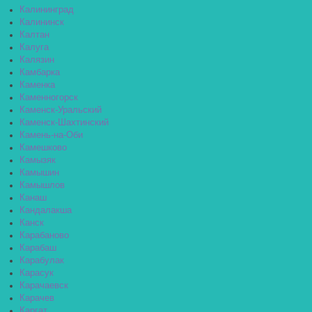
Калининград
Калининск
Калтан
Калуга
Калязин
Камбарка
Каменка
Каменногорск
Каменск-Уральский
Каменск-Шахтинский
Камень-на-Оби
Камешково
Камызяк
Камышин
Камышлов
Канаш
Кандалакша
Канск
Карабаново
Карабаш
Карабулак
Карасук
Карачаевск
Карачев
Каргат