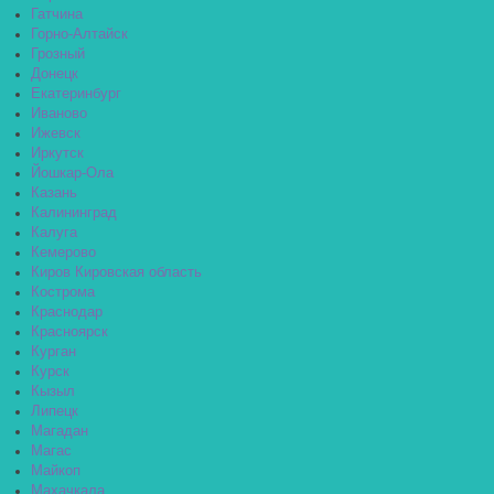
Гатчина
Горно-Алтайск
Грозный
Донецк
Екатеринбург
Иваново
Ижевск
Иркутск
Йошкар-Ола
Казань
Калининград
Калуга
Кемерово
Киров Кировская область
Кострома
Краснодар
Красноярск
Курган
Курск
Кызыл
Липецк
Магадан
Магас
Майкоп
Махачкала