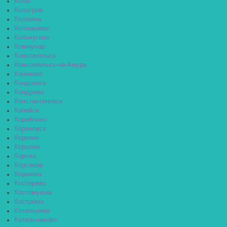
Кола
Кологрив
Коломна
Колпашево
Кольчугино
Коммунар
Комсомольск
Комсомольск-на-Амуре
Конаково
Кондопога
Кондрово
Константиновск
Копейск
Кораблино
Кореновск
Коркино
Королёв
Короча
Корсаков
Коряжма
Костерёво
Костомукша
Кострома
Котельники
Котельниково