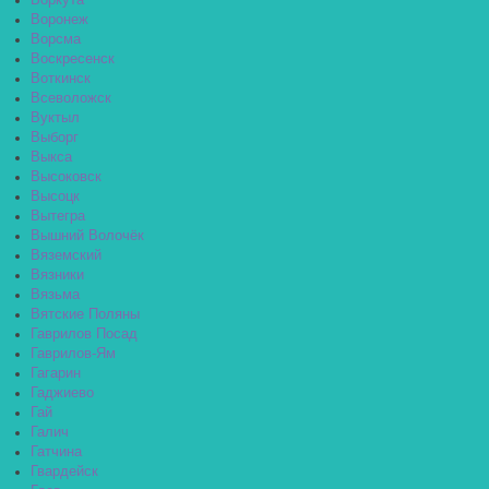
Воркута
Воронеж
Ворсма
Воскресенск
Воткинск
Всеволожск
Вуктыл
Выборг
Выкса
Высоковск
Высоцк
Вытегра
Вышний Волочёк
Вяземский
Вязники
Вязьма
Вятские Поляны
Гаврилов Посад
Гаврилов-Ям
Гагарин
Гаджиево
Гай
Галич
Гатчина
Гвардейск