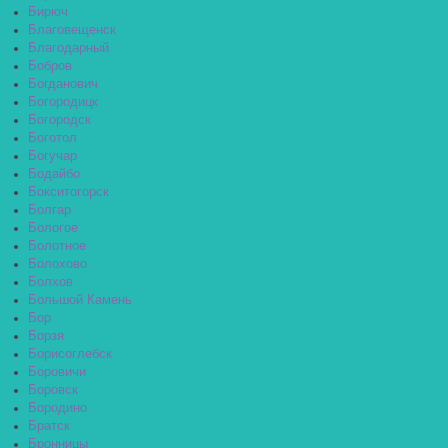
Бирюч
Благовещенск
Благодарный
Бобров
Богданович
Богородицк
Богородск
Боготол
Богучар
Бодайбо
Бокситогорск
Болгар
Бологое
Болотное
Болохово
Болхов
Большой Камень
Бор
Борзя
Борисоглебск
Боровичи
Боровск
Бородино
Братск
Бронницы