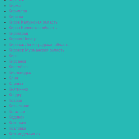
Киренск
Киржач
Кириллов
Кириши
Киров Калужская область
Киров Кировская область
Кировград
Кирово-Чепецк
Кировск Ленинградская область
Кировск Мурманская область
Кирс
Кирсанов
Киселёвск
Кисловодск
Клин
Клинцы
Княгинино
Ковдор
Ковров
Ковылкино
Когалым
Кодинск
Козельск
Козловка
Козьмодемьянск