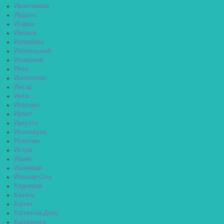
Ивантеевка
Ивдель
Игарка
Ижевск
Избербаш
Изобильный
Иланский
Инза
Иннополис
Инсар
Инта
Ипатово
Ирбит
Иркутск
Исилькуль
Искитим
Истра
Ишим
Ишимбай
Йошкар-Ола
Кадников
Казань
Калач
Калач-на-Дону
Калачинск