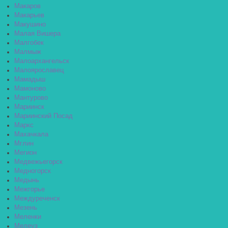
Макаров
Макарьев
Макушино
Малая Вишера
Малгобек
Малмыж
Малоархангельск
Малоярославец
Мамадыш
Мамоново
Мантурово
Мариинск
Мариинский Посад
Маркс
Махачкала
Мглин
Мегион
Медвежьегорск
Медногорск
Медынь
Межгорье
Междуреченск
Мезень
Меленки
Мелеуз