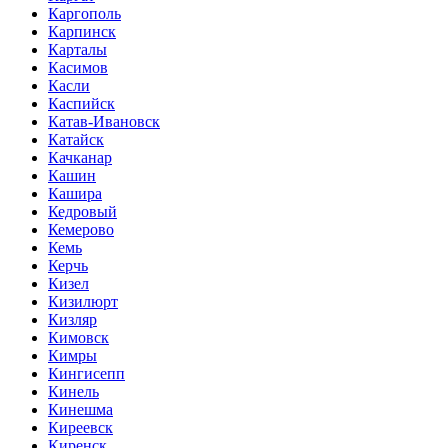
Каргополь
Карпинск
Карталы
Касимов
Касли
Каспийск
Катав-Ивановск
Катайск
Качканар
Кашин
Кашира
Кедровый
Кемерово
Кемь
Керчь
Кизел
Кизилюрт
Кизляр
Кимовск
Кимры
Кингисепп
Кинель
Кинешма
Киреевск
Киренск