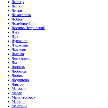
Липецк
Липки
Лиски
Лихославль
Лобня
Лодейное Поле
Лосино-Петровский
Луга
Луза
Лукоянов
Луховицы
Лысково
Лысьва
Лыткарино
Льгов
Любань
Люберцы
Любим
Людиново
Лянтор
Магадан
Магас
Магнитогорск
Майкоп
Майский