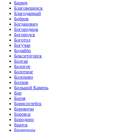
Бирюч
Благовещенск
Благодарный
Бобров
Богданович
Богородицк
Богородск
Боготол
Богучар
Бодайбо
Бокситогорск
Болгар
Бологое
Болотное
Болохово
Болхов
Большой Камень
Бор
Борзя
Борисоглебск
Боровичи
Боровск
Бородино
Братск
Бронницы