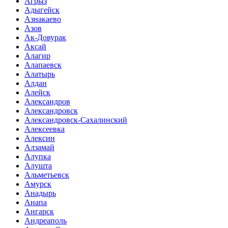
Агрыз
Адыгейск
Азнакаево
Азов
Ак-Довурак
Аксай
Алагир
Алапаевск
Алатырь
Алдан
Алейск
Александров
Александровск
Александровск-Сахалинский
Алексеевка
Алексин
Алзамай
Алупка
Алушта
Альметьевск
Амурск
Анадырь
Анапа
Ангарск
Андреаполь