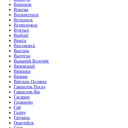
Воронеж
Ворсма
Воскресенск
Воткинск
Всеволожск
Вуктыл
Выборг
Выкса
Высоковск
Высоцк
Вытегра
Вышний Волочёк
Вяземский
Вязники
Вязьма
Вятские Поляны
Гаврилов Посад
Гаврилов-Ям
Гагарин
Гаджиево
Гай
Галич
Гатчина
Гвардейск
Гдов