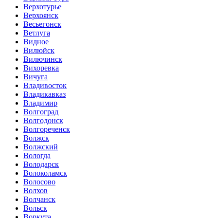
Верхотурье
Верхоянск
Весьегонск
Ветлуга
Видное
Вилюйск
Вилючинск
Вихоревка
Вичуга
Владивосток
Владикавказ
Владимир
Волгоград
Волгодонск
Волгореченск
Волжск
Волжский
Вологда
Володарск
Волоколамск
Волосово
Волхов
Волчанск
Вольск
Воркута