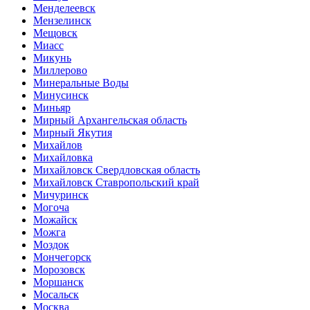
Менделеевск
Мензелинск
Мещовск
Миасс
Микунь
Миллерово
Минеральные Воды
Минусинск
Миньяр
Мирный Архангельская область
Мирный Якутия
Михайлов
Михайловка
Михайловск Свердловская область
Михайловск Ставропольский край
Мичуринск
Могоча
Можайск
Можга
Моздок
Мончегорск
Морозовск
Моршанск
Мосальск
Москва