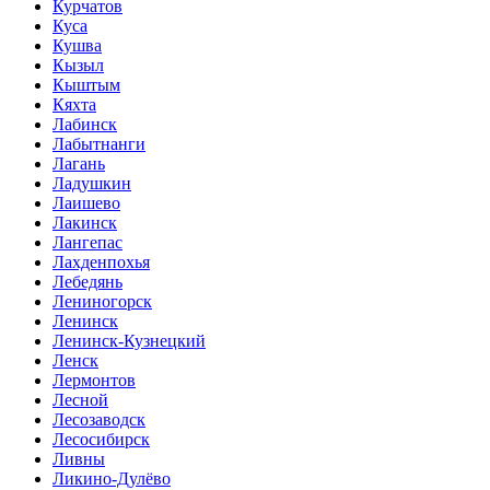
Курчатов
Куса
Кушва
Кызыл
Кыштым
Кяхта
Лабинск
Лабытнанги
Лагань
Ладушкин
Лаишево
Лакинск
Лангепас
Лахденпохья
Лебедянь
Лениногорск
Ленинск
Ленинск-Кузнецкий
Ленск
Лермонтов
Лесной
Лесозаводск
Лесосибирск
Ливны
Ликино-Дулёво