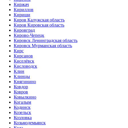
Киржач
Кириллов
Кириши
Киров Калужская область
Киров Кировская область
Кировград
Кирово-Чепецк
Кировск Ленинградская область
Кировск Мурманская область
Кирс
Кирсанов
Киселёвск
Кисловодск
Клин
Клинцы
Княгинино
Ковдор
Ковров
Ковылкино
Когалым
Кодинск
Козельск
Козловка
Козьмодемьянск
Кола