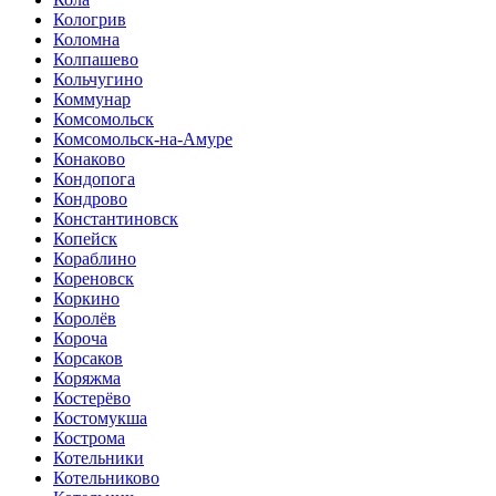
Кологрив
Коломна
Колпашево
Кольчугино
Коммунар
Комсомольск
Комсомольск-на-Амуре
Конаково
Кондопога
Кондрово
Константиновск
Копейск
Кораблино
Кореновск
Коркино
Королёв
Короча
Корсаков
Коряжма
Костерёво
Костомукша
Кострома
Котельники
Котельниково