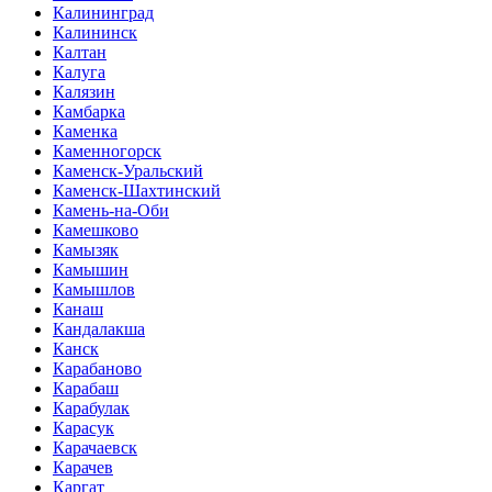
Калининград
Калининск
Калтан
Калуга
Калязин
Камбарка
Каменка
Каменногорск
Каменск-Уральский
Каменск-Шахтинский
Камень-на-Оби
Камешково
Камызяк
Камышин
Камышлов
Канаш
Кандалакша
Канск
Карабаново
Карабаш
Карабулак
Карасук
Карачаевск
Карачев
Каргат