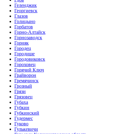
Геленджик
Георгиевск
Глазов
Голицыно
Горбатов
Горно-Алтайск
Горнозаводск
Горняк
Городец
Городище
Городовиковск
Гороховец
Горячий Ключ
Грайворон
Гремячинск
Грозный
Грязи
Грязовец
Губаха
Губкин
Губкинский
Гудермес
Гуково
Гулькевичи