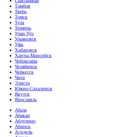
Сыктывкар
Тамбов
Тверь
Томск
Тула
Тюмень
Улан-Удэ
Ульяновск
Уфа
Хабаровск
Ханты-Мансийск
Чебоксары
Челябинск
Черкесск
Чита
Элиста
Южно-Сахалинск
Якутск
Ярославль
Абаза
Абакан
Абдулино
Абинск
Агидель