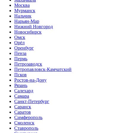
Москва
Мурманск
Нальчик
Нарьян-Мар
Нижний Новгород
Новосибирск
Омск
Орёл
Оренбург
Пенза
Пермь
Петрозаводск
Петропавловск-Камчатский
Псков
Ростов-на-Дону
Рязань
Салехард
Самара
Санкт-Петербург
Саранск
Саратов
Симферополь
Смоленск
Ставрополь