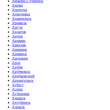
Анжеро-Судженск
Анива
Апатиты
Апрелевка
Апшеронск
Арамиль
Аргун
Ардатов
Ардон
Арзамас
Аркадак
Армавир
Армянск
Арсеньев
Арск
Артём
Артёмовск
Артёмовский
Архангельск
Асбест
Асино
Астрахань
Аткарск
Ахтубинск
Ачинск