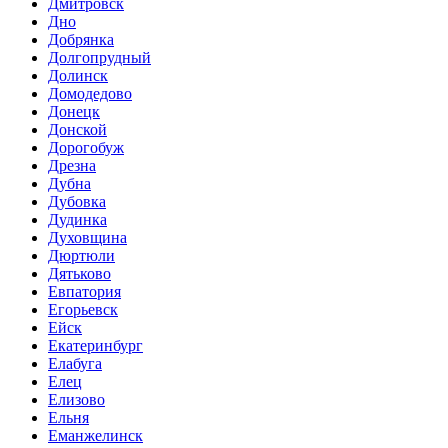
Дмитровск
Дно
Добрянка
Долгопрудный
Долинск
Домодедово
Донецк
Донской
Дорогобуж
Дрезна
Дубна
Дубовка
Дудинка
Духовщина
Дюртюли
Дятьково
Евпатория
Егорьевск
Ейск
Екатеринбург
Елабуга
Елец
Елизово
Ельня
Еманжелинск