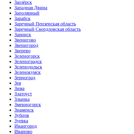
Заозёрск
Западная Двина
Заполярный
Зарайск
Заречный Пензенская область
Заречный Свердловская область
Заринск
Звенигово
Звенигород
Зверево
Зеленогорск
Зеленоградск
Зеленодольск
Зеленокумск
Зерноград
Зея
Зима
Златоуст
Злынка
Змеиногорск
Знаменск
Зубцов
Зуевка
Ивангород
Иваново