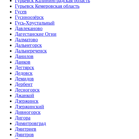
Гурьевск Калининградская область
Гурьевск Кемеровская область
Гусев
Гусиноозёрск
Гусь-Хрустальный
Давлеканово
Дагестанские Огни
Далматово
Дальнегорск
Дальнереченск
Данилов
Данков
Дегтярск
Дедовск
Демидов
Дербент
Десногорск
Джанкой
Дзержинск
Дзержинский
Дивногорск
Дигора
Димитровград
Дмитриев
Дмитров