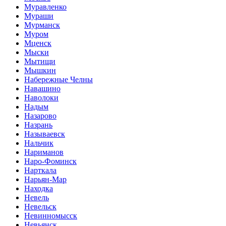
Муравленко
Мураши
Мурманск
Муром
Мценск
Мыски
Мытищи
Мышкин
Набережные Челны
Навашино
Наволоки
Надым
Назарово
Назрань
Называевск
Нальчик
Нариманов
Наро-Фоминск
Нарткала
Нарьян-Мар
Находка
Невель
Невельск
Невинномысск
Невьянск