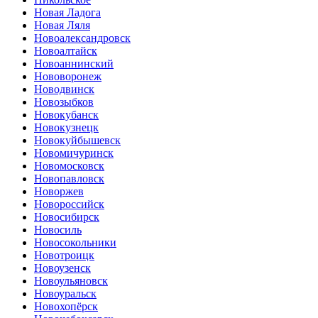
Новая Ладога
Новая Ляля
Новоалександровск
Новоалтайск
Новоаннинский
Нововоронеж
Новодвинск
Новозыбков
Новокубанск
Новокузнецк
Новокуйбышевск
Новомичуринск
Новомосковск
Новопавловск
Новоржев
Новороссийск
Новосибирск
Новосиль
Новосокольники
Новотроицк
Новоузенск
Новоульяновск
Новоуральск
Новохопёрск