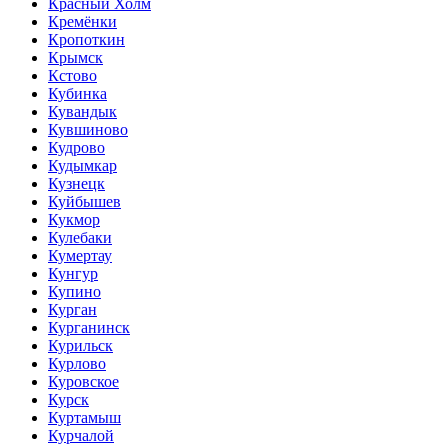
Красный Холм
Кремёнки
Кропоткин
Крымск
Кстово
Кубинка
Кувандык
Кувшиново
Кудрово
Кудымкар
Кузнецк
Куйбышев
Кукмор
Кулебаки
Кумертау
Кунгур
Купино
Курган
Курганинск
Курильск
Курлово
Куровское
Курск
Куртамыш
Курчалой