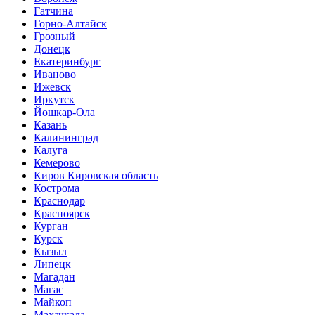
Гатчина
Горно-Алтайск
Грозный
Донецк
Екатеринбург
Иваново
Ижевск
Иркутск
Йошкар-Ола
Казань
Калининград
Калуга
Кемерово
Киров Кировская область
Кострома
Краснодар
Красноярск
Курган
Курск
Кызыл
Липецк
Магадан
Магас
Майкоп
Махачкала