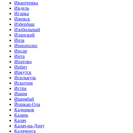
Ивантеевка
Ивдель
Игарка
Ижевск
Избербаш
Изобильный
Иланский
Инза
Иннополис
Инсар
Инта
Ипатово
Ирбит
Иркутск
Исилькуль
Искитим
Истра
Ишим
Ишимбай
Йошкар-Ола
Кадников
Казань
Калач
Калач-на-Дону
Калачинск