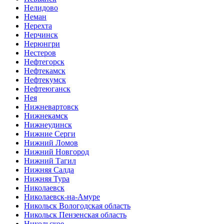
Нелидово
Неман
Нерехта
Нерчинск
Нерюнгри
Нестеров
Нефтегорск
Нефтекамск
Нефтекумск
Нефтеюганск
Нея
Нижневартовск
Нижнекамск
Нижнеудинск
Нижние Серги
Нижний Ломов
Нижний Новгород
Нижний Тагил
Нижняя Салда
Нижняя Тура
Николаевск
Николаевск-на-Амуре
Никольск Вологодская область
Никольск Пензенская область
Никольское