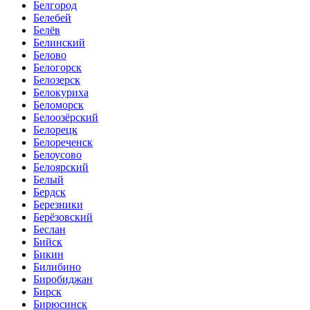
Белгород
Белебей
Белёв
Белинский
Белово
Белогорск
Белозерск
Белокуриха
Беломорск
Белоозёрский
Белорецк
Белореченск
Белоусово
Белоярский
Белый
Бердск
Березники
Берёзовский
Беслан
Бийск
Бикин
Билибино
Биробиджан
Бирск
Бирюсинск