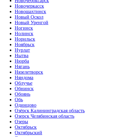
Новочебоксарск
Новочеркасск
Новошахтинск
Новый Оскол
Новый Уренгой
Ногинск
Нолинск
Норильск
Ноябрьск
Нурлат
Нытва
Нюрба
Нягань
Нязелетворск
Няндома
Облучье
Обнинск
Обоянь
Обь
Одинцово
Озёрск Калининградская область
Озерск Челябинская область
Озеры
Октябрьск
Октябрьский