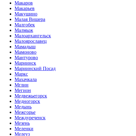
Макаров
Макарьев
Макушино
Малая Вишера
Малгобек
Малмыж
Малоархангельск
Малоярославец
Мамадыш
Мамоново
Мантурово
Мариинск
Мариинский Посад
Маркс
Махачкала
Мглин
Мегион
Медвежьегорск
Медногорск
Медынь
Межгорье
Междуреченск
Мезень
Меленки
Мелеуз