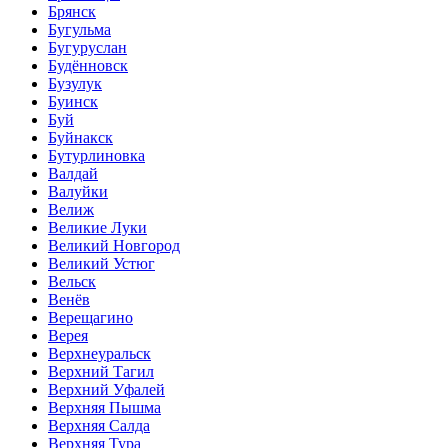
Брянск
Бугульма
Бугуруслан
Будённовск
Бузулук
Буинск
Буй
Буйнакск
Бутурлиновка
Валдай
Валуйки
Велиж
Великие Луки
Великий Новгород
Великий Устюг
Вельск
Венёв
Верещагино
Верея
Верхнеуральск
Верхний Тагил
Верхний Уфалей
Верхняя Пышма
Верхняя Салда
Верхняя Тура