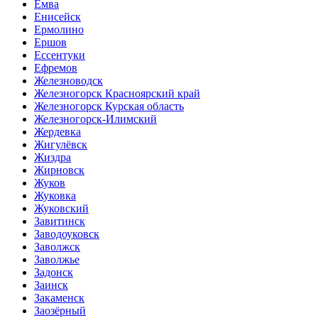
Емва
Енисейск
Ермолино
Ершов
Ессентуки
Ефремов
Железноводск
Железногорск Красноярский край
Железногорск Курская область
Железногорск-Илимский
Жердевка
Жигулёвск
Жиздра
Жирновск
Жуков
Жуковка
Жуковский
Завитинск
Заводоуковск
Заволжск
Заволжье
Задонск
Заинск
Закаменск
Заозёрный