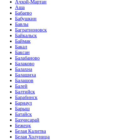
Ачхой-Мартан
Аша
Бабаево
Бабушкин
Бавлы
Багратионовск
Байкальск
Баймак
Бакал
Баксан
Балабаново
Балаково
Балахна
Балашиха
Балашов
Балей
Балтийск
Барабинск
Барнаул
Барыш
Батайск
Бахчисарай
Бежецк
Белая Калитва
Белая Холуница