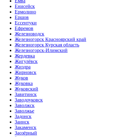
Емва
Енисейск
Ермолино
Ершов
Ессентуки
Ефремов
Железноводск
Железногорск Красноярский край
Железногорск Курская область
Железногорск-Илимский
Жердевка
Жигулёвск
Жиздра
Жирновск
Жуков
Жуковка
Жуковский
Завитинск
Заводоуковск
Заволжск
Заволжье
Задонск
Заинск
Закаменск
Заозёрный