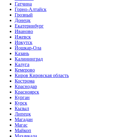
Гатчина
Горно-Алтайск
Грозный
Донецк
Екатеринбург
Иваново
Ижевск
Иркутск
Йошкар-Ола
Казань
Калининград
Калуга
Кемерово
Киров Кировская область
Кострома
Краснодар
Красноярск
Курган
Курск
Кызыл
Липецк
Магадан
Магас
Майкоп
Махачкала