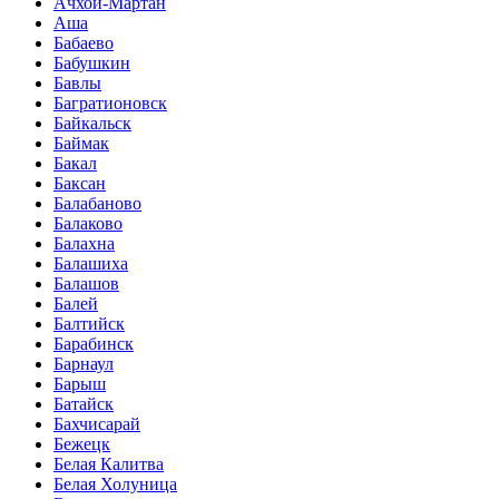
Ачхой-Мартан
Аша
Бабаево
Бабушкин
Бавлы
Багратионовск
Байкальск
Баймак
Бакал
Баксан
Балабаново
Балаково
Балахна
Балашиха
Балашов
Балей
Балтийск
Барабинск
Барнаул
Барыш
Батайск
Бахчисарай
Бежецк
Белая Калитва
Белая Холуница