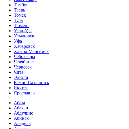
Тамбов
Тверь
Томск
Тула
Тюмень
Улан-Удэ
Ульяновск
Уфа
Хабаровск
Ханты-Мансийск
Чебоксары
Челябинск
Черкесск
Чита
Элиста
Южно-Сахалинск
Якутск
Ярославль
Абаза
Абакан
Абдулино
Абинск
Агидель
Агрыз