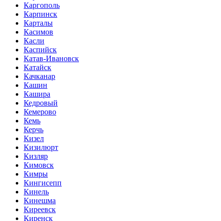
Каргополь
Карпинск
Карталы
Касимов
Касли
Каспийск
Катав-Ивановск
Катайск
Качканар
Кашин
Кашира
Кедровый
Кемерово
Кемь
Керчь
Кизел
Кизилюрт
Кизляр
Кимовск
Кимры
Кингисепп
Кинель
Кинешма
Киреевск
Киренск