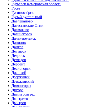
Гурьевск Кемеровская область
Гусев
Гусиноозёрск
Гусь-Хрустальный
Давлеканово
Дагестанские Огни
Далматово
Дальнегорск
Дальнереченск
Данилов
Данков
Дегтярск
Дедовск
Демидов
Дербент
Десногорск
Джанкой
Дзержинск
Дзержинский
Дивногорск
Дигора
Димитровград
Дмитриев
Дмитров