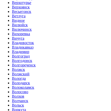
Верхотурье
Верхоянск
Весьегонск
Ветлуга
Видное
Вилюйск
Вилючинск
Вихоревка
Вичуга
Владивосток
Владикавказ
Владимир
Волгоград
Волгодонск
Волгореченск
Волжск
Волжский
Вологда
Володарск
Волоколамск
Волосово
Волхов
Волчанск
Вольск
Воркута