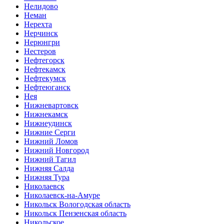
Нелидово
Неман
Нерехта
Нерчинск
Нерюнгри
Нестеров
Нефтегорск
Нефтекамск
Нефтекумск
Нефтеюганск
Нея
Нижневартовск
Нижнекамск
Нижнеудинск
Нижние Серги
Нижний Ломов
Нижний Новгород
Нижний Тагил
Нижняя Салда
Нижняя Тура
Николаевск
Николаевск-на-Амуре
Никольск Вологодская область
Никольск Пензенская область
Никольское