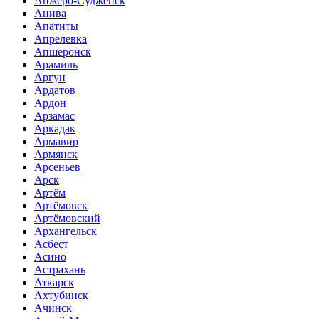
Анжеро-Судженск
Анива
Апатиты
Апрелевка
Апшеронск
Арамиль
Аргун
Ардатов
Ардон
Арзамас
Аркадак
Армавир
Армянск
Арсеньев
Арск
Артём
Артёмовск
Артёмовский
Архангельск
Асбест
Асино
Астрахань
Аткарск
Ахтубинск
Ачинск