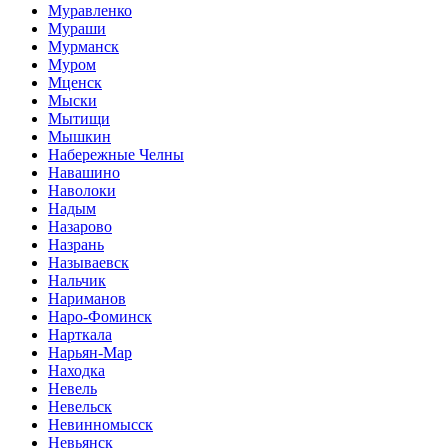
Муравленко
Мураши
Мурманск
Муром
Мценск
Мыски
Мытищи
Мышкин
Набережные Челны
Навашино
Наволоки
Надым
Назарово
Назрань
Называевск
Нальчик
Нариманов
Наро-Фоминск
Нарткала
Нарьян-Мар
Находка
Невель
Невельск
Невинномысск
Невьянск