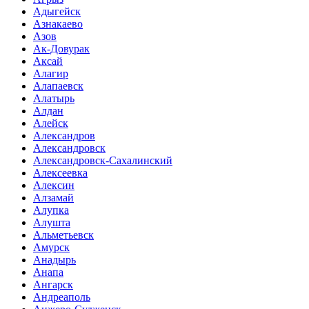
Адыгейск
Азнакаево
Азов
Ак-Довурак
Аксай
Алагир
Алапаевск
Алатырь
Алдан
Алейск
Александров
Александровск
Александровск-Сахалинский
Алексеевка
Алексин
Алзамай
Алупка
Алушта
Альметьевск
Амурск
Анадырь
Анапа
Ангарск
Андреаполь