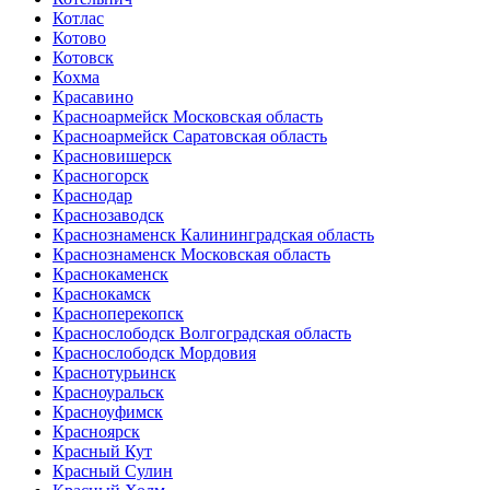
Котлас
Котово
Котовск
Кохма
Красавино
Красноармейск Московская область
Красноармейск Саратовская область
Красновишерск
Красногорск
Краснодар
Краснозаводск
Краснознаменск Калининградская область
Краснознаменск Московская область
Краснокаменск
Краснокамск
Красноперекопск
Краснослободск Волгоградская область
Краснослободск Мордовия
Краснотурьинск
Красноуральск
Красноуфимск
Красноярск
Красный Кут
Красный Сулин