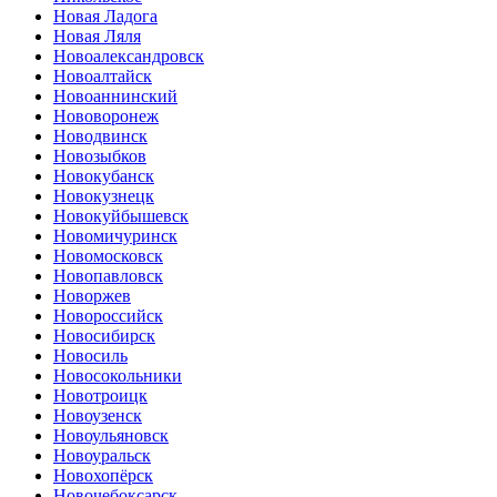
Новая Ладога
Новая Ляля
Новоалександровск
Новоалтайск
Новоаннинский
Нововоронеж
Новодвинск
Новозыбков
Новокубанск
Новокузнецк
Новокуйбышевск
Новомичуринск
Новомосковск
Новопавловск
Новоржев
Новороссийск
Новосибирск
Новосиль
Новосокольники
Новотроицк
Новоузенск
Новоульяновск
Новоуральск
Новохопёрск
Новочебоксарск