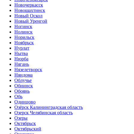
Новочеркасск
Новошахтинск
Новый Оскол
Новый Уренгой
Ногинск
Нолинск
Норильск
Ноябрьск
Нурлат
Нытва
Нюрба
Нягань
Нязелетворск
Няндома
Облучье
Обнинск
Обоянь
Обь
Одинцово
Озёрск Калининградская область
Озерск Челябинская область
Озеры
Октябрьск
Октябрьский