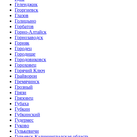
Геленджик
Георгиевск
Глазов
Голицыно
Горбатов
Горно-Алтайск
Горнозаводск
Горняк
Городец
Городище
Городовиковск
Гороховец
Горячий Ключ
Грайворон
Гремячинск
Грозный
Грязи
Грязовец
Губаха
Губкин
Губкинский
Гудермес
Гуково
Гулькевичи
Гурьевск Калининградская область