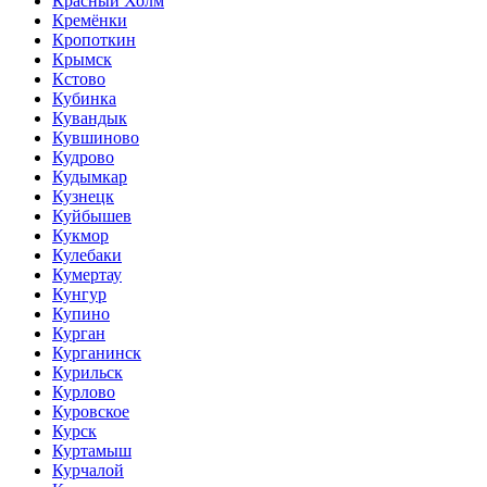
Красный Холм
Кремёнки
Кропоткин
Крымск
Кстово
Кубинка
Кувандык
Кувшиново
Кудрово
Кудымкар
Кузнецк
Куйбышев
Кукмор
Кулебаки
Кумертау
Кунгур
Купино
Курган
Курганинск
Курильск
Курлово
Куровское
Курск
Куртамыш
Курчалой