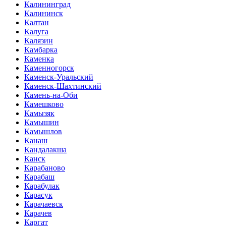
Калининград
Калининск
Калтан
Калуга
Калязин
Камбарка
Каменка
Каменногорск
Каменск-Уральский
Каменск-Шахтинский
Камень-на-Оби
Камешково
Камызяк
Камышин
Камышлов
Канаш
Кандалакша
Канск
Карабаново
Карабаш
Карабулак
Карасук
Карачаевск
Карачев
Каргат