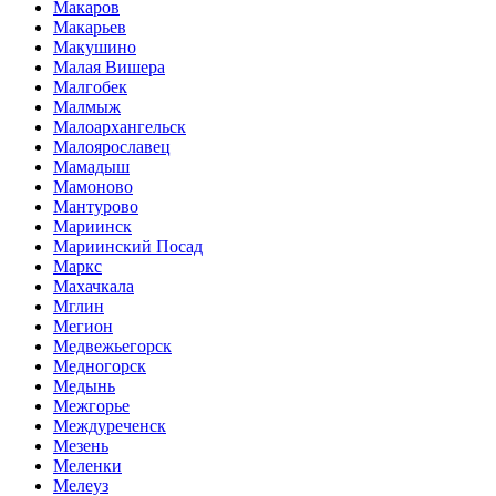
Макаров
Макарьев
Макушино
Малая Вишера
Малгобек
Малмыж
Малоархангельск
Малоярославец
Мамадыш
Мамоново
Мантурово
Мариинск
Мариинский Посад
Маркс
Махачкала
Мглин
Мегион
Медвежьегорск
Медногорск
Медынь
Межгорье
Междуреченск
Мезень
Меленки
Мелеуз