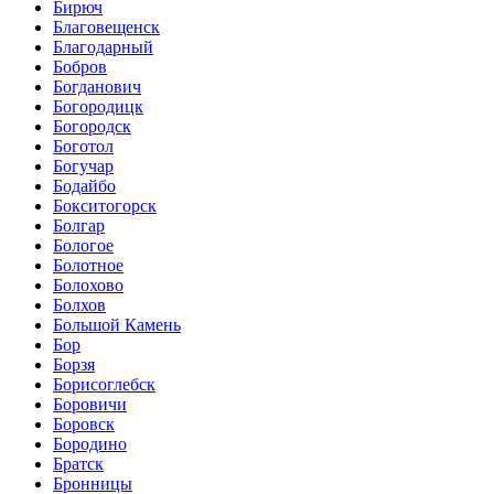
Бирюч
Благовещенск
Благодарный
Бобров
Богданович
Богородицк
Богородск
Боготол
Богучар
Бодайбо
Бокситогорск
Болгар
Бологое
Болотное
Болохово
Болхов
Большой Камень
Бор
Борзя
Борисоглебск
Боровичи
Боровск
Бородино
Братск
Бронницы