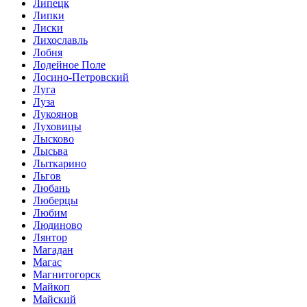
Липецк
Липки
Лиски
Лихославль
Лобня
Лодейное Поле
Лосино-Петровский
Луга
Луза
Лукоянов
Луховицы
Лысково
Лысьва
Лыткарино
Льгов
Любань
Люберцы
Любим
Людиново
Лянтор
Магадан
Магас
Магнитогорск
Майкоп
Майский