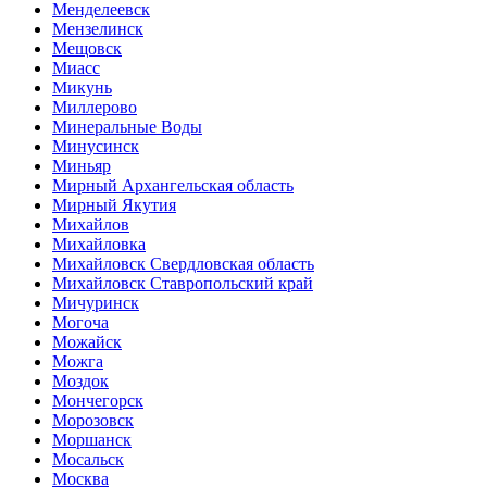
Менделеевск
Мензелинск
Мещовск
Миасс
Микунь
Миллерово
Минеральные Воды
Минусинск
Миньяр
Мирный Архангельская область
Мирный Якутия
Михайлов
Михайловка
Михайловск Свердловская область
Михайловск Ставропольский край
Мичуринск
Могоча
Можайск
Можга
Моздок
Мончегорск
Морозовск
Моршанск
Мосальск
Москва