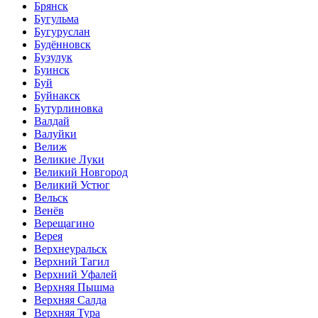
Брянск
Бугульма
Бугуруслан
Будённовск
Бузулук
Буинск
Буй
Буйнакск
Бутурлиновка
Валдай
Валуйки
Велиж
Великие Луки
Великий Новгород
Великий Устюг
Вельск
Венёв
Верещагино
Верея
Верхнеуральск
Верхний Тагил
Верхний Уфалей
Верхняя Пышма
Верхняя Салда
Верхняя Тура