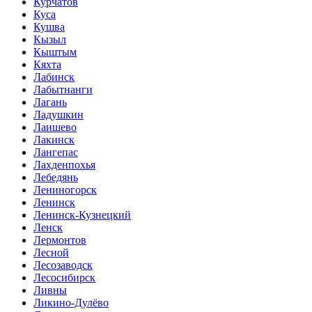
Курчатов
Куса
Кушва
Кызыл
Кыштым
Кяхта
Лабинск
Лабытнанги
Лагань
Ладушкин
Лаишево
Лакинск
Лангепас
Лахденпохья
Лебедянь
Лениногорск
Ленинск
Ленинск-Кузнецкий
Ленск
Лермонтов
Лесной
Лесозаводск
Лесосибирск
Ливны
Ликино-Дулёво