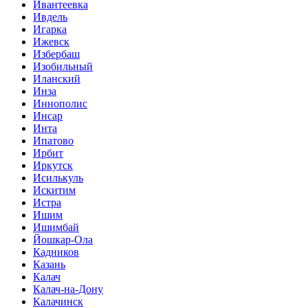
Ивантеевка
Ивдель
Игарка
Ижевск
Избербаш
Изобильный
Иланский
Инза
Иннополис
Инсар
Инта
Ипатово
Ирбит
Иркутск
Исилькуль
Искитим
Истра
Ишим
Ишимбай
Йошкар-Ола
Кадников
Казань
Калач
Калач-на-Дону
Калачинск