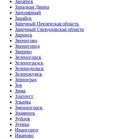
Заозёрск
Западная Двина
Заполярный
Зарайск
Заречный Пензенская область
Заречный Свердловская область
Заринск
Звенигово
Звенигород
Зверево
Зеленогорск
Зеленоградск
Зеленодольск
Зеленокумск
Зерноград
Зея
Зима
Златоуст
Злынка
Змеиногорск
Знаменск
Зубцов
Зуевка
Ивангород
Иваново