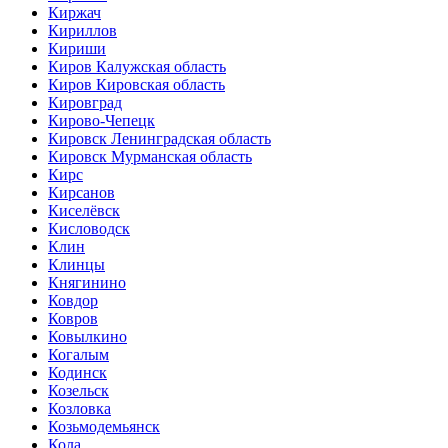
Киржач
Кириллов
Кириши
Киров Калужская область
Киров Кировская область
Кировград
Кирово-Чепецк
Кировск Ленинградская область
Кировск Мурманская область
Кирс
Кирсанов
Киселёвск
Кисловодск
Клин
Клинцы
Княгинино
Ковдор
Ковров
Ковылкино
Когалым
Кодинск
Козельск
Козловка
Козьмодемьянск
Кола