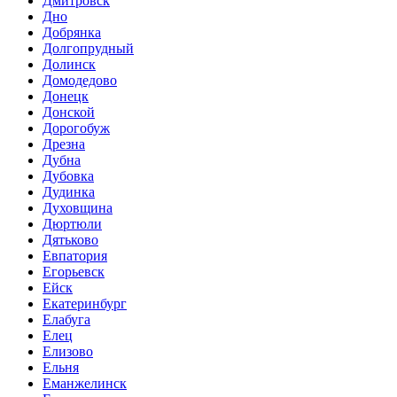
Дмитровск
Дно
Добрянка
Долгопрудный
Долинск
Домодедово
Донецк
Донской
Дорогобуж
Дрезна
Дубна
Дубовка
Дудинка
Духовщина
Дюртюли
Дятьково
Евпатория
Егорьевск
Ейск
Екатеринбург
Елабуга
Елец
Елизово
Ельня
Еманжелинск