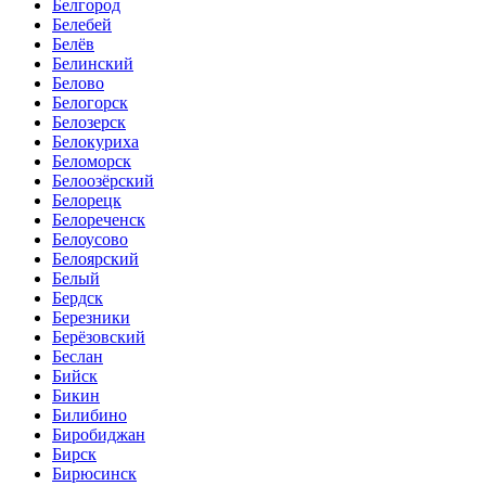
Белгород
Белебей
Белёв
Белинский
Белово
Белогорск
Белозерск
Белокуриха
Беломорск
Белоозёрский
Белорецк
Белореченск
Белоусово
Белоярский
Белый
Бердск
Березники
Берёзовский
Беслан
Бийск
Бикин
Билибино
Биробиджан
Бирск
Бирюсинск