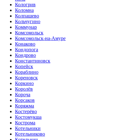
Кологрив
Коломна
Колпашево
Кольчугино
Коммунар
Комсомольск
Комсомольск-на-Амуре
Конаково
Кондопога
Кондрово
Константиновск
Копейск
Кораблино
Кореновск
Коркино
Королёв
Короча
Корсаков
Коряжма
Костерёво
Костомукша
Кострома
Котельники
Котельниково
Котельнич