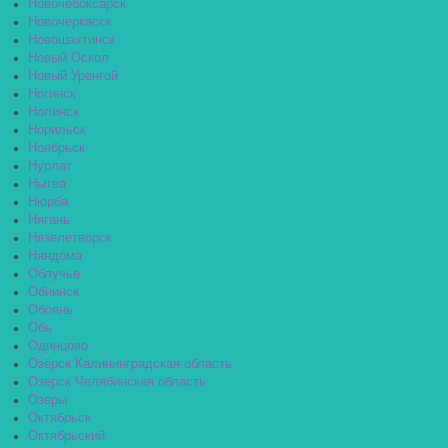
Новочебоксарск
Новочеркасск
Новошахтинск
Новый Оскол
Новый Уренгой
Ногинск
Нолинск
Норильск
Ноябрьск
Нурлат
Нытва
Нюрба
Нягань
Нязелетворск
Няндома
Облучье
Обнинск
Обоянь
Обь
Одинцово
Озёрск Калининградская область
Озерск Челябинская область
Озеры
Октябрьск
Октябрьский