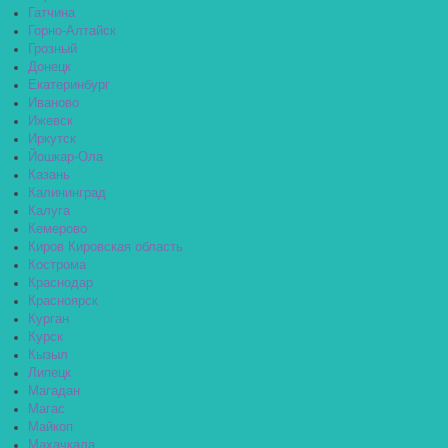
Гатчина
Горно-Алтайск
Грозный
Донецк
Екатеринбург
Иваново
Ижевск
Иркутск
Йошкар-Ола
Казань
Калининград
Калуга
Кемерово
Киров Кировская область
Кострома
Краснодар
Красноярск
Курган
Курск
Кызыл
Липецк
Магадан
Магас
Майкоп
Махачкала