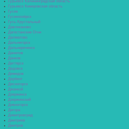
Гурьевск Калининградская область
Гурьевск Кемеровская область
Гусев
Гусиноозёрск
Гусь-Хрустальный
Давлеканово
Дагестанские Огни
Далматово
Дальнегорск
Дальнереченск
Данилов
Данков
Дегтярск
Дедовск
Демидов
Дербент
Десногорск
Джанкой
Дзержинск
Дзержинский
Дивногорск
Дигора
Димитровград
Дмитриев
Дмитров