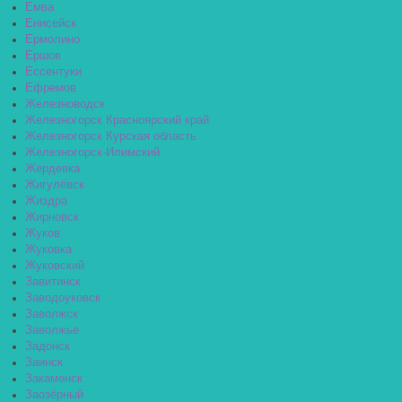
Емва
Енисейск
Ермолино
Ершов
Ессентуки
Ефремов
Железноводск
Железногорск Красноярский край
Железногорск Курская область
Железногорск-Илимский
Жердевка
Жигулёвск
Жиздра
Жирновск
Жуков
Жуковка
Жуковский
Завитинск
Заводоуковск
Заволжск
Заволжье
Задонск
Заинск
Закаменск
Заозёрный