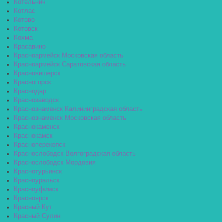
Котельнич
Котлас
Котово
Котовск
Кохма
Красавино
Красноармейск Московская область
Красноармейск Саратовская область
Красновишерск
Красногорск
Краснодар
Краснозаводск
Краснознаменск Калининградская область
Краснознаменск Московская область
Краснокаменск
Краснокамск
Красноперекопск
Краснослободск Волгоградская область
Краснослободск Мордовия
Краснотурьинск
Красноуральск
Красноуфимск
Красноярск
Красный Кут
Красный Сулин