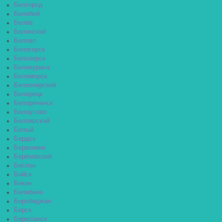
Белгород
Белебей
Белёв
Белинский
Белово
Белогорск
Белозерск
Белокуриха
Беломорск
Белоозёрский
Белорецк
Белореченск
Белоусово
Белоярский
Белый
Бердск
Березники
Берёзовский
Беслан
Бийск
Бикин
Билибино
Биробиджан
Бирск
Бирюсинск