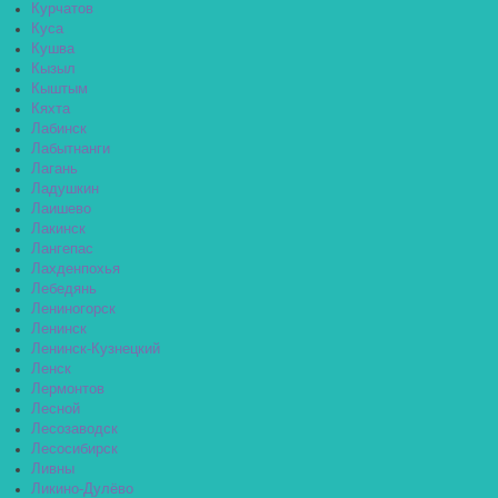
Курчатов
Куса
Кушва
Кызыл
Кыштым
Кяхта
Лабинск
Лабытнанги
Лагань
Ладушкин
Лаишево
Лакинск
Лангепас
Лахденпохья
Лебедянь
Лениногорск
Ленинск
Ленинск-Кузнецкий
Ленск
Лермонтов
Лесной
Лесозаводск
Лесосибирск
Ливны
Ликино-Дулёво