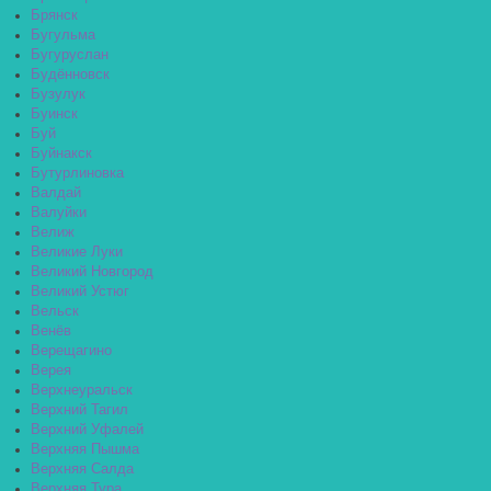
Брянск
Бугульма
Бугуруслан
Будённовск
Бузулук
Буинск
Буй
Буйнакск
Бутурлиновка
Валдай
Валуйки
Велиж
Великие Луки
Великий Новгород
Великий Устюг
Вельск
Венёв
Верещагино
Верея
Верхнеуральск
Верхний Тагил
Верхний Уфалей
Верхняя Пышма
Верхняя Салда
Верхняя Тура