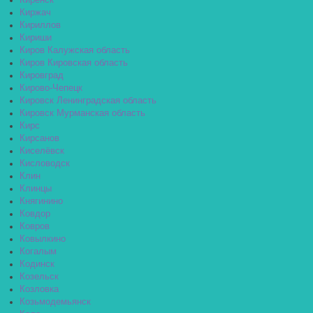
Киренск
Киржач
Кириллов
Кириши
Киров Калужская область
Киров Кировская область
Кировград
Кирово-Чепецк
Кировск Ленинградская область
Кировск Мурманская область
Кирс
Кирсанов
Киселёвск
Кисловодск
Клин
Клинцы
Княгинино
Ковдор
Ковров
Ковылкино
Когалым
Кодинск
Козельск
Козловка
Козьмодемьянск