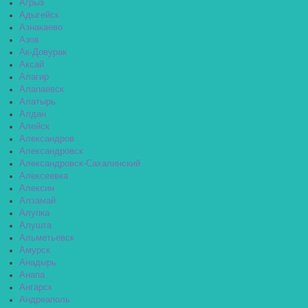
Агрыз
Адыгейск
Азнакаево
Азов
Ак-Довурак
Аксай
Алагир
Алапаевск
Алатырь
Алдан
Алейск
Александров
Александровск
Александровск-Сахалинский
Алексеевка
Алексин
Алзамай
Алупка
Алушта
Альметьевск
Амурск
Анадырь
Анапа
Ангарск
Андреаполь