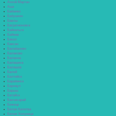
Ачхой-Мартан
Аша
Бабаево
Бабушкин
Бавлы
Багратионовск
Байкальск
Баймак
Бакал
Баксан
Балабаново
Балаково
Балахна
Балашиха
Балашов
Балей
Балтийск
Барабинск
Барнаул
Барыш
Батайск
Бахчисарай
Бежецк
Белая Калитва
Белая Холуница