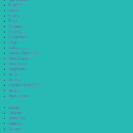
Тамбов
Тверь
Томск
Тула
Тюмень
Улан-Удэ
Ульяновск
Уфа
Хабаровск
Ханты-Мансийск
Чебоксары
Челябинск
Черкесск
Чита
Элиста
Южно-Сахалинск
Якутск
Ярославль
Абаза
Абакан
Абдулино
Абинск
Агидель