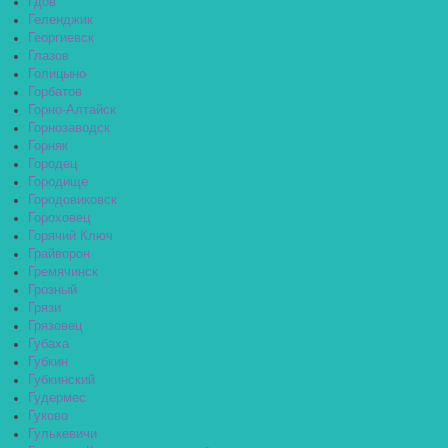
Гдов
Геленджик
Георгиевск
Глазов
Голицыно
Горбатов
Горно-Алтайск
Горнозаводск
Горняк
Городец
Городище
Городовиковск
Гороховец
Горячий Ключ
Грайворон
Гремячинск
Грозный
Грязи
Грязовец
Губаха
Губкин
Губкинский
Гудермес
Гуково
Гулькевичи