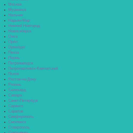
Москва
Мурманск
Нальчик
Нарьян-Мар
Нижний Новгород
Новосибирск
Омск
Орёл
Оренбург
Пенза
Пермь
Петрозаводск
Петропавловск-Камчатский
Псков
Ростов-на-Дону
Рязань
Салехард
Самара
Санкт-Петербург
Саранск
Саратов
Симферополь
Смоленск
Ставрополь
Сыктывкар