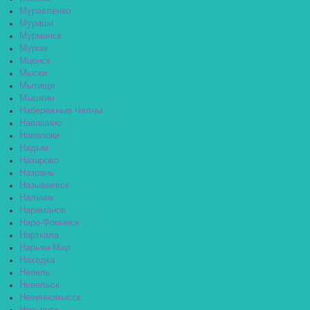
Муравленко
Мураши
Мурманск
Муром
Мценск
Мыски
Мытищи
Мышкин
Набережные Челны
Навашино
Наволоки
Надым
Назарово
Назрань
Называевск
Нальчик
Нариманов
Наро-Фоминск
Нарткала
Нарьян-Мар
Находка
Невель
Невельск
Невинномысск