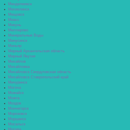
Менделеевск
Мензелинск
Мещовск
Миасс
Микунь
Миллерово
Минеральные Воды
Минусинск
Миньяр
Мирный Архангельская область
Мирный Якутия
Михайлов
Михайловка
Михайловск Свердловская область
Михайловск Ставропольский край
Мичуринск
Могоча
Можайск
Можга
Моздок
Мончегорск
Морозовск
Моршанск
Мосальск
Москва