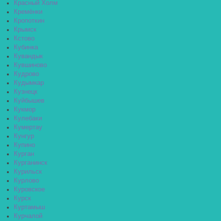
Красный Холм
Кремёнки
Кропоткин
Крымск
Кстово
Кубинка
Кувандык
Кувшиново
Кудрово
Кудымкар
Кузнецк
Куйбышев
Кукмор
Кулебаки
Кумертау
Кунгур
Купино
Курган
Курганинск
Курильск
Курлово
Куровское
Курск
Куртамыш
Курчалой