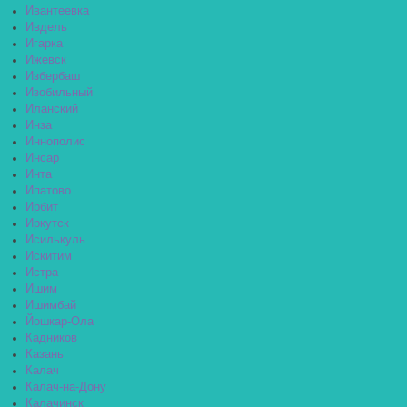
Ивантеевка
Ивдель
Игарка
Ижевск
Избербаш
Изобильный
Иланский
Инза
Иннополис
Инсар
Инта
Ипатово
Ирбит
Иркутск
Исилькуль
Искитим
Истра
Ишим
Ишимбай
Йошкар-Ола
Кадников
Казань
Калач
Калач-на-Дону
Калачинск