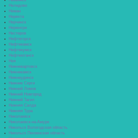
Невьянск
Нелидово
Неман
Нерехта
Нерчинск
Нерюнгри
Нестеров
Нефтегорск
Нефтекамск
Нефтекумск
Нефтеюганск
Нея
Нижневартовск
Нижнекамск
Нижнеудинск
Нижние Серги
Нижний Ломов
Нижний Новгород
Нижний Тагил
Нижняя Салда
Нижняя Тура
Николаевск
Николаевск-на-Амуре
Никольск Вологодская область
Никольск Пензенская область