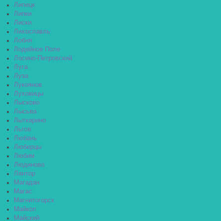
Липецк
Липки
Лиски
Лихославль
Лобня
Лодейное Поле
Лосино-Петровский
Луга
Луза
Лукоянов
Луховицы
Лысково
Лысьва
Лыткарино
Льгов
Любань
Люберцы
Любим
Людиново
Лянтор
Магадан
Магас
Магнитогорск
Майкоп
Майский