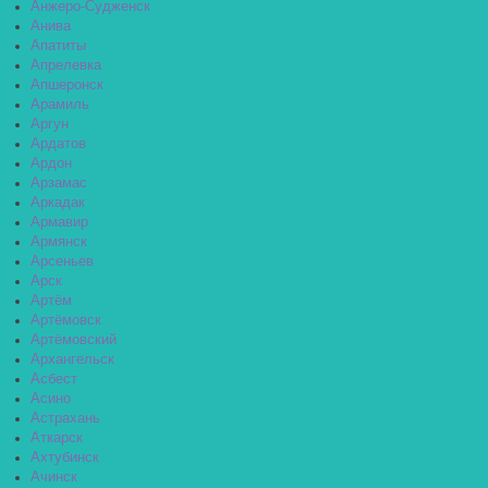
Анжеро-Судженск
Анива
Апатиты
Апрелевка
Апшеронск
Арамиль
Аргун
Ардатов
Ардон
Арзамас
Аркадак
Армавир
Армянск
Арсеньев
Арск
Артём
Артёмовск
Артёмовский
Архангельск
Асбест
Асино
Астрахань
Аткарск
Ахтубинск
Ачинск