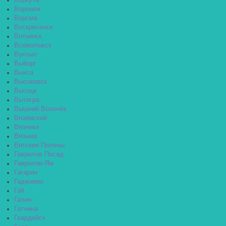
Воркута
Воронеж
Ворсма
Воскресенск
Воткинск
Всеволожск
Вуктыл
Выборг
Выкса
Высоковск
Высоцк
Вытегра
Вышний Волочёк
Вяземский
Вязники
Вязьма
Вятские Поляны
Гаврилов Посад
Гаврилов-Ям
Гагарин
Гаджиево
Гай
Галич
Гатчина
Гвардейск