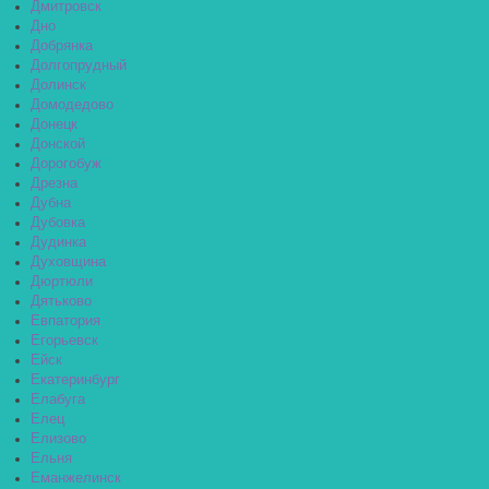
Дмитровск
Дно
Добрянка
Долгопрудный
Долинск
Домодедово
Донецк
Донской
Дорогобуж
Дрезна
Дубна
Дубовка
Дудинка
Духовщина
Дюртюли
Дятьково
Евпатория
Егорьевск
Ейск
Екатеринбург
Елабуга
Елец
Елизово
Ельня
Еманжелинск