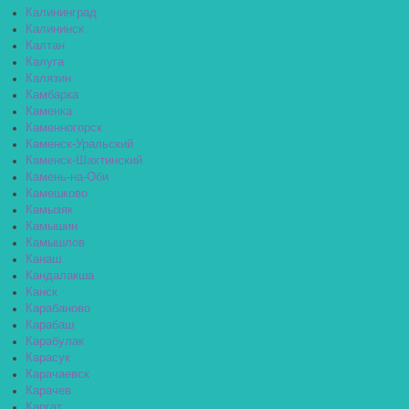
Калининград
Калининск
Калтан
Калуга
Калязин
Камбарка
Каменка
Каменногорск
Каменск-Уральский
Каменск-Шахтинский
Камень-на-Оби
Камешково
Камызяк
Камышин
Камышлов
Канаш
Кандалакша
Канск
Карабаново
Карабаш
Карабулак
Карасук
Карачаевск
Карачев
Каргат