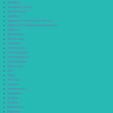
Заозёрск
Западная Двина
Заполярный
Зарайск
Заречный Пензенская область
Заречный Свердловская область
Заринск
Звенигово
Звенигород
Зверево
Зеленогорск
Зеленоградск
Зеленодольск
Зеленокумск
Зерноград
Зея
Зима
Златоуст
Злынка
Змеиногорск
Знаменск
Зубцов
Зуевка
Ивангород
Иваново