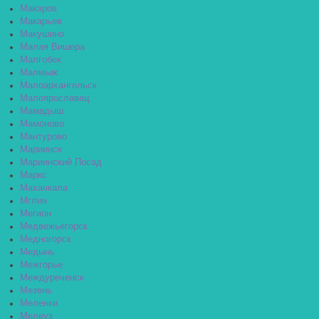
Макаров
Макарьев
Макушино
Малая Вишера
Малгобек
Малмыж
Малоархангельск
Малоярославец
Мамадыш
Мамоново
Мантурово
Мариинск
Мариинский Посад
Маркс
Махачкала
Мглин
Мегион
Медвежьегорск
Медногорск
Медынь
Межгорье
Междуреченск
Мезень
Меленки
Мелеуз