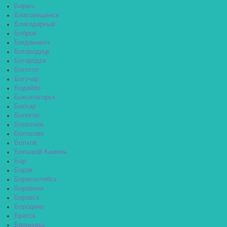
Бирюч
Благовещенск
Благодарный
Бобров
Богданович
Богородицк
Богородск
Боготол
Богучар
Бодайбо
Бокситогорск
Болгар
Бологое
Болотное
Болохово
Болхов
Большой Камень
Бор
Борзя
Борисоглебск
Боровичи
Боровск
Бородино
Братск
Бронницы