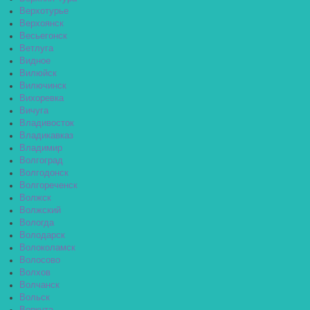
Верхотурье
Верхоянск
Весьегонск
Ветлуга
Видное
Вилюйск
Вилючинск
Вихоревка
Вичуга
Владивосток
Владикавказ
Владимир
Волгоград
Волгодонск
Волгореченск
Волжск
Волжский
Вологда
Володарск
Волоколамск
Волосово
Волхов
Волчанск
Вольск