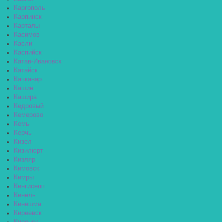
Каргополь
Карпинск
Карталы
Касимов
Касли
Каспийск
Катав-Ивановск
Катайск
Качканар
Кашин
Кашира
Кедровый
Кемерово
Кемь
Керчь
Кизел
Кизилюрт
Кизляр
Кимовск
Кимры
Кингисепп
Кинель
Кинешма
Киреевск