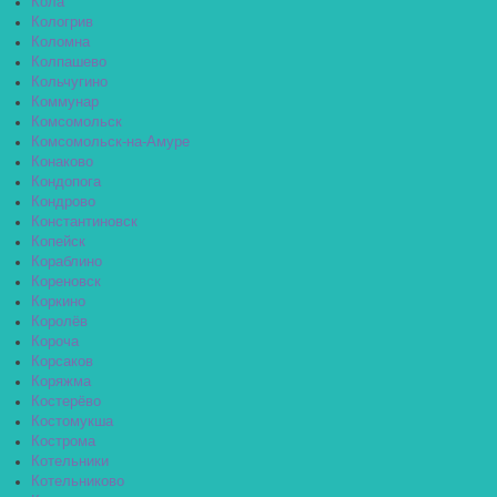
Кола
Кологрив
Коломна
Колпашево
Кольчугино
Коммунар
Комсомольск
Комсомольск-на-Амуре
Конаково
Кондопога
Кондрово
Константиновск
Копейск
Кораблино
Кореновск
Коркино
Королёв
Короча
Корсаков
Коряжма
Костерёво
Костомукша
Кострома
Котельники
Котельниково