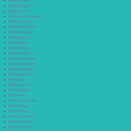
Никольское
Новая Ладога
Новая Ляля
Новоалександровск
Новоалтайск
Новоаннинский
Нововоронеж
Новодвинск
Новозыбков
Новокубанск
Новокузнецк
Новокуйбышевск
Новомичуринск
Новомосковск
Новопавловск
Новоржев
Новороссийск
Новосибирск
Новосиль
Новосокольники
Новотроицк
Новоузенск
Новоульяновск
Новоуральск
Новохопёрск