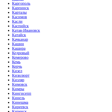
Каргополь
Карпинск
Карталы
Касимов
Касли
Каспийск
Катав-Ивановск
Катайск
Качканар
Кашин
Кашира
Кедровый
Кемерово
Кемь
Керчь
Кизел
Кизилюрт
Кизляр
Кимовск
Кимры
Кингисепп
Кинель
Кинешма
Киреевск
Киренск