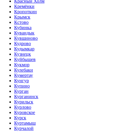
Красный Холм
Кремёнки
Кропоткин
Крымск
Кстово
Кубинка
Кувандык
Кувшиново
Кудрово
Кудымкар
Кузнецк
Куйбышев
Кукмор
Кулебаки
Кумертау
Кунгур
Купино
Курган
Курганинск
Курильск
Курлово
Куровское
Курск
Куртамыш
Курчалой