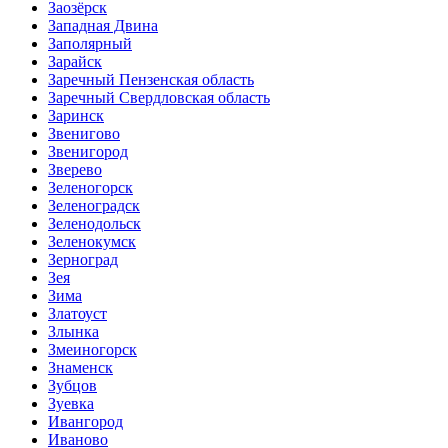
Заозёрск
Западная Двина
Заполярный
Зарайск
Заречный Пензенская область
Заречный Свердловская область
Заринск
Звенигово
Звенигород
Зверево
Зеленогорск
Зеленоградск
Зеленодольск
Зеленокумск
Зерноград
Зея
Зима
Златоуст
Злынка
Змеиногорск
Знаменск
Зубцов
Зуевка
Ивангород
Иваново