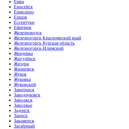
Емва
Енисейск
Ермолино
Ершов
Ессентуки
Ефремов
Железноводск
Железногорск Красноярский край
Железногорск Курская область
Железногорск-Илимский
Жердевка
Жигулёвск
Жиздра
Жирновск
Жуков
Жуковка
Жуковский
Завитинск
Заводоуковск
Заволжск
Заволжье
Задонск
Заинск
Закаменск
Заозёрный