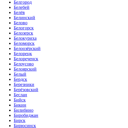
Белгород
Белебей
Белёв
Белинский
Белово
Белогорск
Белозерск
Белокуриха
Беломорск
Белоозёрский
Белорецк
Белореченск
Белоусово
Белоярский
Белый
Бердск
Березники
Берёзовский
Беслан
Бийск
Бикин
Билибино
Биробиджан
Бирск
Бирюсинск