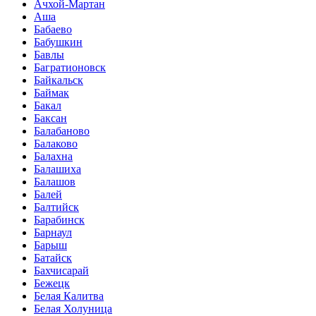
Ачхой-Мартан
Аша
Бабаево
Бабушкин
Бавлы
Багратионовск
Байкальск
Баймак
Бакал
Баксан
Балабаново
Балаково
Балахна
Балашиха
Балашов
Балей
Балтийск
Барабинск
Барнаул
Барыш
Батайск
Бахчисарай
Бежецк
Белая Калитва
Белая Холуница