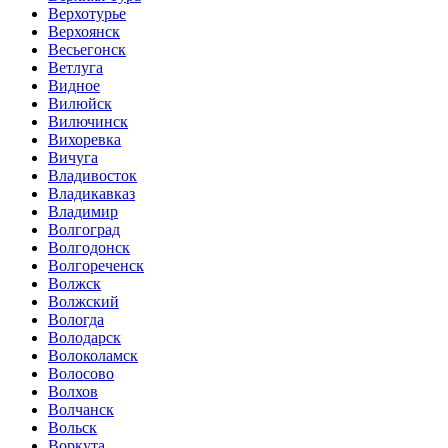
Верхотурье
Верхоянск
Весьегонск
Ветлуга
Видное
Вилюйск
Вилючинск
Вихоревка
Вичуга
Владивосток
Владикавказ
Владимир
Волгоград
Волгодонск
Волгореченск
Волжск
Волжский
Вологда
Володарск
Волоколамск
Волосово
Волхов
Волчанск
Вольск
Воркута