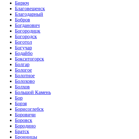
Бирюч
Благовещенск
Благодарный
Бобров
Богданович
Богородицк
Богородск
Боготол
Богучар
Бодайбо
Бокситогорск
Болгар
Бологое
Болотное
Болохово
Болхов
Большой Камень
Бор
Борзя
Борисоглебск
Боровичи
Боровск
Бородино
Братск
Бронницы