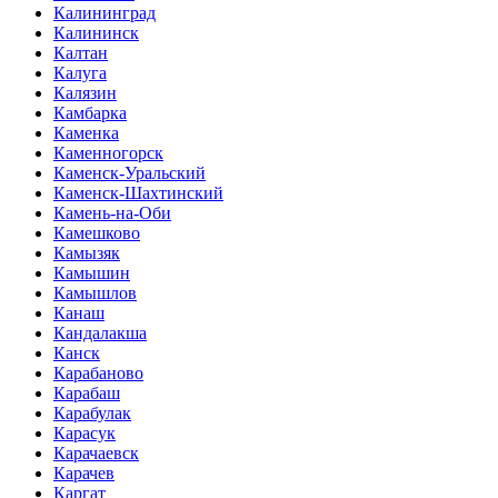
Калининград
Калининск
Калтан
Калуга
Калязин
Камбарка
Каменка
Каменногорск
Каменск-Уральский
Каменск-Шахтинский
Камень-на-Оби
Камешково
Камызяк
Камышин
Камышлов
Канаш
Кандалакша
Канск
Карабаново
Карабаш
Карабулак
Карасук
Карачаевск
Карачев
Каргат