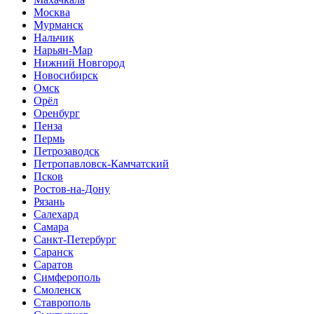
Москва
Мурманск
Нальчик
Нарьян-Мар
Нижний Новгород
Новосибирск
Омск
Орёл
Оренбург
Пенза
Пермь
Петрозаводск
Петропавловск-Камчатский
Псков
Ростов-на-Дону
Рязань
Салехард
Самара
Санкт-Петербург
Саранск
Саратов
Симферополь
Смоленск
Ставрополь