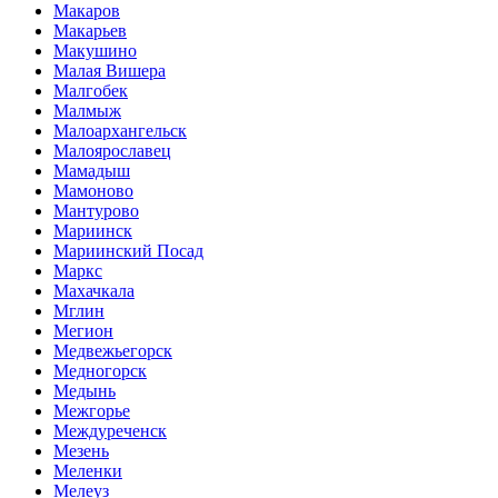
Макаров
Макарьев
Макушино
Малая Вишера
Малгобек
Малмыж
Малоархангельск
Малоярославец
Мамадыш
Мамоново
Мантурово
Мариинск
Мариинский Посад
Маркс
Махачкала
Мглин
Мегион
Медвежьегорск
Медногорск
Медынь
Межгорье
Междуреченск
Мезень
Меленки
Мелеуз