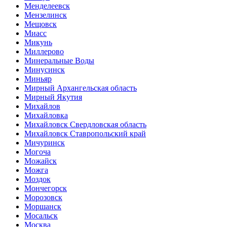
Менделеевск
Мензелинск
Мещовск
Миасс
Микунь
Миллерово
Минеральные Воды
Минусинск
Миньяр
Мирный Архангельская область
Мирный Якутия
Михайлов
Михайловка
Михайловск Свердловская область
Михайловск Ставропольский край
Мичуринск
Могоча
Можайск
Можга
Моздок
Мончегорск
Морозовск
Моршанск
Мосальск
Москва