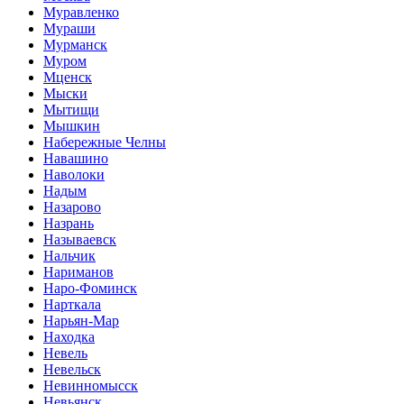
Муравленко
Мураши
Мурманск
Муром
Мценск
Мыски
Мытищи
Мышкин
Набережные Челны
Навашино
Наволоки
Надым
Назарово
Назрань
Называевск
Нальчик
Нариманов
Наро-Фоминск
Нарткала
Нарьян-Мар
Находка
Невель
Невельск
Невинномысск
Невьянск