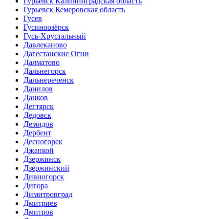
Гурьевск Калининградская область
Гурьевск Кемеровская область
Гусев
Гусиноозёрск
Гусь-Хрустальный
Давлеканово
Дагестанские Огни
Далматово
Дальнегорск
Дальнереченск
Данилов
Данков
Дегтярск
Дедовск
Демидов
Дербент
Десногорск
Джанкой
Дзержинск
Дзержинский
Дивногорск
Дигора
Димитровград
Дмитриев
Дмитров