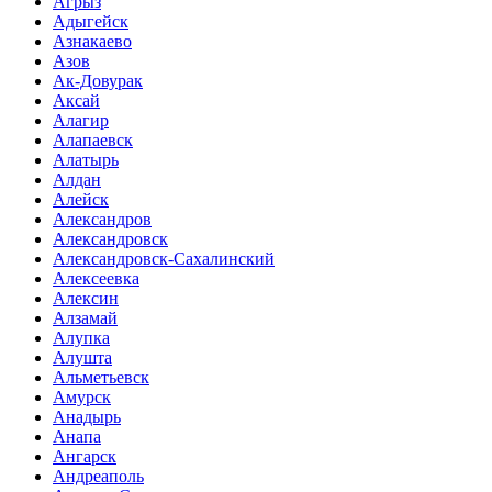
Агрыз
Адыгейск
Азнакаево
Азов
Ак-Довурак
Аксай
Алагир
Алапаевск
Алатырь
Алдан
Алейск
Александров
Александровск
Александровск-Сахалинский
Алексеевка
Алексин
Алзамай
Алупка
Алушта
Альметьевск
Амурск
Анадырь
Анапа
Ангарск
Андреаполь