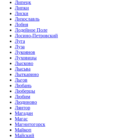
Липецк
Липки
Лиски
Лихославль
Лобня
Лодейное Поле
Лосино-Петровский
Луга
Луза
Лукоянов
Луховицы
Лысково
Лысьва
Лыткарино
Льгов
Любань
Люберцы
Любим
Людиново
Лянтор
Магадан
Магас
Магнитогорск
Майкоп
Майский