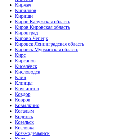
Киржач
Кириллов
Кириши
Киров Калужская область
Киров Кировская область
Кировград
Кирово-Чепецк
Кировск Ленинградская область
Кировск Мурманская область
Кирс
Кирсанов
Киселёвск
Кисловодск
Клин
Клинцы
Княгинино
Ковдор
Ковров
Ковылкино
Когалым
Кодинск
Козельск
Козловка
Козьмодемьянск
Кола