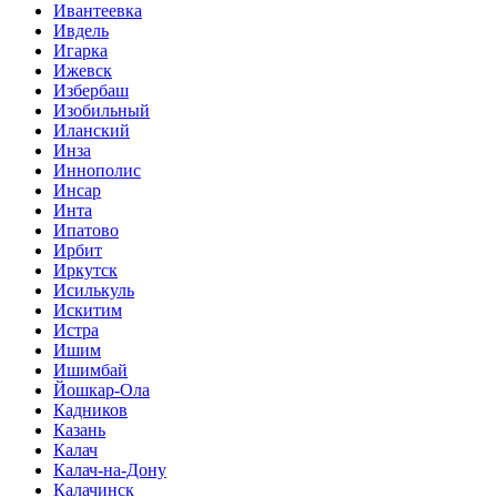
Ивантеевка
Ивдель
Игарка
Ижевск
Избербаш
Изобильный
Иланский
Инза
Иннополис
Инсар
Инта
Ипатово
Ирбит
Иркутск
Исилькуль
Искитим
Истра
Ишим
Ишимбай
Йошкар-Ола
Кадников
Казань
Калач
Калач-на-Дону
Калачинск