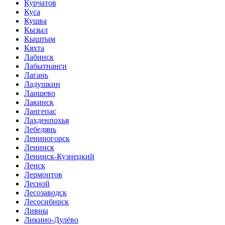
Курчатов
Куса
Кушва
Кызыл
Кыштым
Кяхта
Лабинск
Лабытнанги
Лагань
Ладушкин
Лаишево
Лакинск
Лангепас
Лахденпохья
Лебедянь
Лениногорск
Ленинск
Ленинск-Кузнецкий
Ленск
Лермонтов
Лесной
Лесозаводск
Лесосибирск
Ливны
Ликино-Дулёво