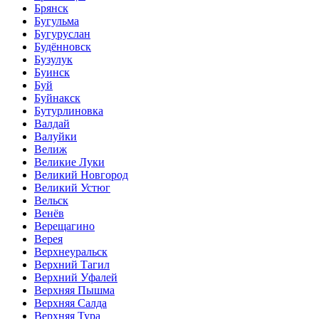
Брянск
Бугульма
Бугуруслан
Будённовск
Бузулук
Буинск
Буй
Буйнакск
Бутурлиновка
Валдай
Валуйки
Велиж
Великие Луки
Великий Новгород
Великий Устюг
Вельск
Венёв
Верещагино
Верея
Верхнеуральск
Верхний Тагил
Верхний Уфалей
Верхняя Пышма
Верхняя Салда
Верхняя Тура