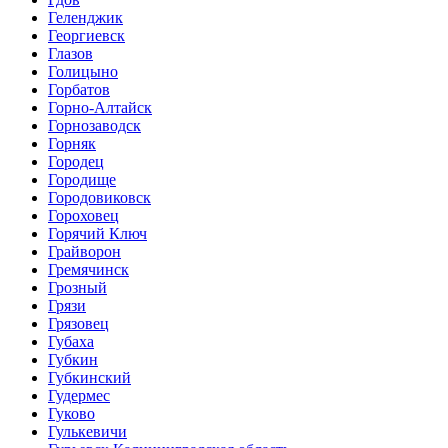
Геленджик
Георгиевск
Глазов
Голицыно
Горбатов
Горно-Алтайск
Горнозаводск
Горняк
Городец
Городище
Городовиковск
Гороховец
Горячий Ключ
Грайворон
Гремячинск
Грозный
Грязи
Грязовец
Губаха
Губкин
Губкинский
Гудермес
Гуково
Гулькевичи