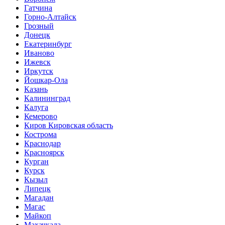
Гатчина
Горно-Алтайск
Грозный
Донецк
Екатеринбург
Иваново
Ижевск
Иркутск
Йошкар-Ола
Казань
Калининград
Калуга
Кемерово
Киров Кировская область
Кострома
Краснодар
Красноярск
Курган
Курск
Кызыл
Липецк
Магадан
Магас
Майкоп
Махачкала