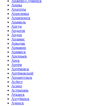
Анжеро-Судженск
Анива
Апатиты
Апрелевка
Апшеронск
Арамиль
Аргун
Ардатов
Ардон
Арзамас
Аркадак
Армавир
Армянск
Арсеньев
Арск
Артём
Артёмовск
Артёмовский
Архангельск
Асбест
Асино
Астрахань
Аткарск
Ахтубинск
Ачинск