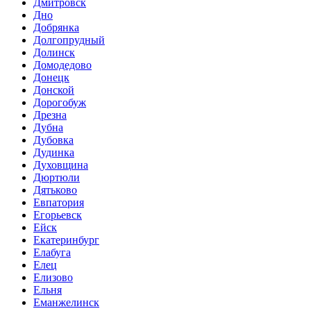
Дмитровск
Дно
Добрянка
Долгопрудный
Долинск
Домодедово
Донецк
Донской
Дорогобуж
Дрезна
Дубна
Дубовка
Дудинка
Духовщина
Дюртюли
Дятьково
Евпатория
Егорьевск
Ейск
Екатеринбург
Елабуга
Елец
Елизово
Ельня
Еманжелинск