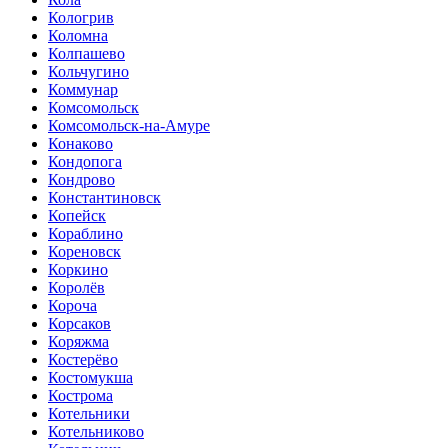
Кологрив
Коломна
Колпашево
Кольчугино
Коммунар
Комсомольск
Комсомольск-на-Амуре
Конаково
Кондопога
Кондрово
Константиновск
Копейск
Кораблино
Кореновск
Коркино
Королёв
Короча
Корсаков
Коряжма
Костерёво
Костомукша
Кострома
Котельники
Котельниково