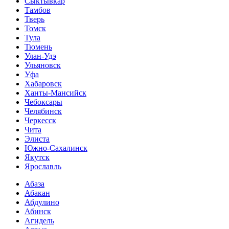
Сыктывкар
Тамбов
Тверь
Томск
Тула
Тюмень
Улан-Удэ
Ульяновск
Уфа
Хабаровск
Ханты-Мансийск
Чебоксары
Челябинск
Черкесск
Чита
Элиста
Южно-Сахалинск
Якутск
Ярославль
Абаза
Абакан
Абдулино
Абинск
Агидель