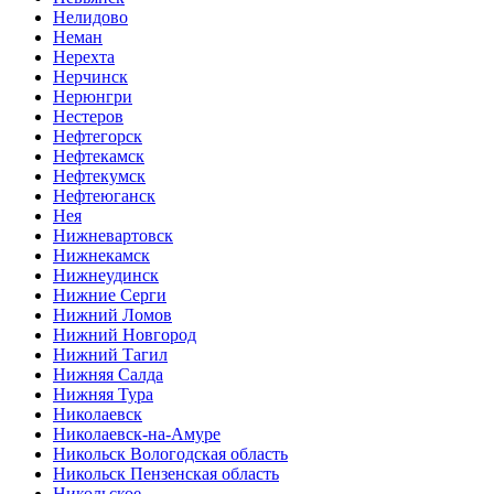
Нелидово
Неман
Нерехта
Нерчинск
Нерюнгри
Нестеров
Нефтегорск
Нефтекамск
Нефтекумск
Нефтеюганск
Нея
Нижневартовск
Нижнекамск
Нижнеудинск
Нижние Серги
Нижний Ломов
Нижний Новгород
Нижний Тагил
Нижняя Салда
Нижняя Тура
Николаевск
Николаевск-на-Амуре
Никольск Вологодская область
Никольск Пензенская область
Никольское