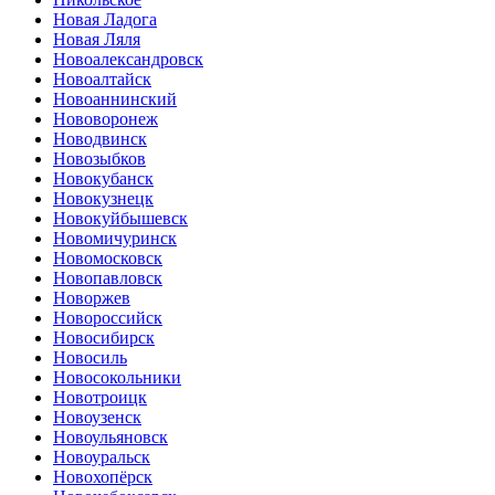
Новая Ладога
Новая Ляля
Новоалександровск
Новоалтайск
Новоаннинский
Нововоронеж
Новодвинск
Новозыбков
Новокубанск
Новокузнецк
Новокуйбышевск
Новомичуринск
Новомосковск
Новопавловск
Новоржев
Новороссийск
Новосибирск
Новосиль
Новосокольники
Новотроицк
Новоузенск
Новоульяновск
Новоуральск
Новохопёрск