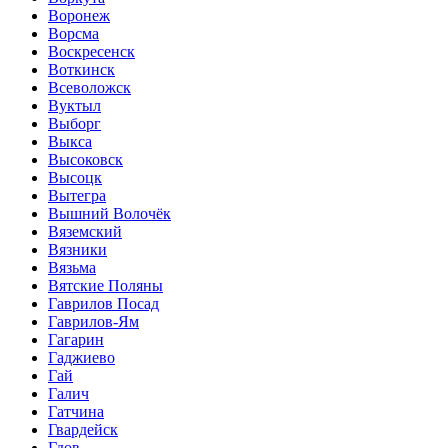
Воронеж
Ворсма
Воскресенск
Воткинск
Всеволожск
Вуктыл
Выборг
Выкса
Высоковск
Высоцк
Вытегра
Вышний Волочёк
Вяземский
Вязники
Вязьма
Вятские Поляны
Гаврилов Посад
Гаврилов-Ям
Гагарин
Гаджиево
Гай
Галич
Гатчина
Гвардейск
Гдов