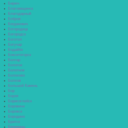
Бирюч
Благовещенск
Благодарный
Бобров
Богданович
Богородицк
Богородск
Боготол
Богучар
Бодайбо
Бокситогорск
Болгар
Бологое
Болотное
Болохово
Болхов
Большой Камень
Бор
Борзя
Борисоглебск
Боровичи
Боровск
Бородино
Братск
Бронницы