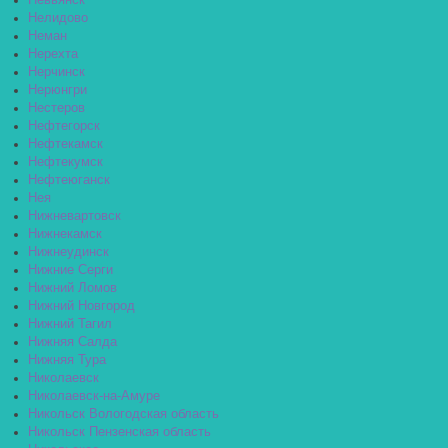
Невьянск
Нелидово
Неман
Нерехта
Нерчинск
Нерюнгри
Нестеров
Нефтегорск
Нефтекамск
Нефтекумск
Нефтеюганск
Нея
Нижневартовск
Нижнекамск
Нижнеудинск
Нижние Серги
Нижний Ломов
Нижний Новгород
Нижний Тагил
Нижняя Салда
Нижняя Тура
Николаевск
Николаевск-на-Амуре
Никольск Вологодская область
Никольск Пензенская область