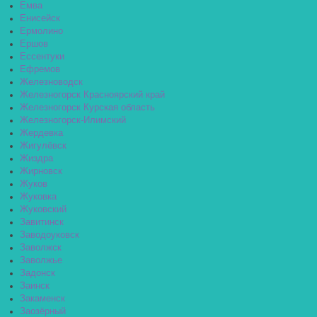
Емва
Енисейск
Ермолино
Ершов
Ессентуки
Ефремов
Железноводск
Железногорск Красноярский край
Железногорск Курская область
Железногорск-Илимский
Жердевка
Жигулёвск
Жиздра
Жирновск
Жуков
Жуковка
Жуковский
Завитинск
Заводоуковск
Заволжск
Заволжье
Задонск
Заинск
Закаменск
Заозёрный