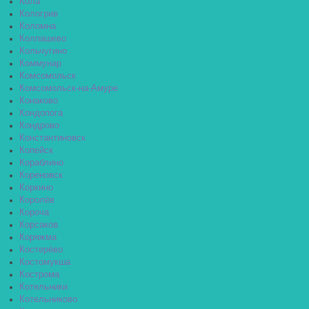
Кола
Кологрив
Коломна
Колпашево
Кольчугино
Коммунар
Комсомольск
Комсомольск-на-Амуре
Конаково
Кондопога
Кондрово
Константиновск
Копейск
Кораблино
Кореновск
Коркино
Королёв
Короча
Корсаков
Коряжма
Костерёво
Костомукша
Кострома
Котельники
Котельниково