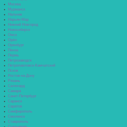
Москва
Мурманск
Нальчик
Нарьян-Мар
Нижний Новгород
Новосибирск
Омск
Орёл
Оренбург
Пенза
Пермь
Петрозаводск
Петропавловск-Камчатский
Псков
Ростов-на-Дону
Рязань
Салехард
Самара
Санкт-Петербург
Саранск
Саратов
Симферополь
Смоленск
Ставрополь
Сыктывкар