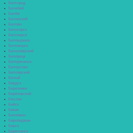
Белгород
Белебей
Белёв
Белинский
Белово
Белогорск
Белозерск
Белокуриха
Беломорск
Белоозёрский
Белорецк
Белореченск
Белоусово
Белоярский
Белый
Бердск
Березники
Берёзовский
Беслан
Бийск
Бикин
Билибино
Биробиджан
Бирск
Бирюсинск