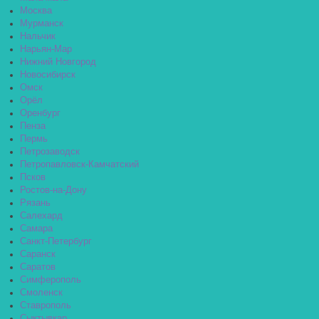
Москва
Мурманск
Нальчик
Нарьян-Мар
Нижний Новгород
Новосибирск
Омск
Орёл
Оренбург
Пенза
Пермь
Петрозаводск
Петропавловск-Камчатский
Псков
Ростов-на-Дону
Рязань
Салехард
Самара
Санкт-Петербург
Саранск
Саратов
Симферополь
Смоленск
Ставрополь
Сыктывкар