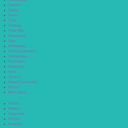
Тамбов
Тверь
Томск
Тула
Тюмень
Улан-Удэ
Ульяновск
Уфа
Хабаровск
Ханты-Мансийск
Чебоксары
Челябинск
Черкесск
Чита
Элиста
Южно-Сахалинск
Якутск
Ярославль
Абаза
Абакан
Абдулино
Абинск
Агидель