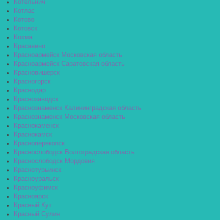
Котельнич
Котлас
Котово
Котовск
Кохма
Красавино
Красноармейск Московская область
Красноармейск Саратовская область
Красновишерск
Красногорск
Краснодар
Краснозаводск
Краснознаменск Калининградская область
Краснознаменск Московская область
Краснокаменск
Краснокамск
Красноперекопск
Краснослободск Волгоградская область
Краснослободск Мордовия
Краснотурьинск
Красноуральск
Красноуфимск
Красноярск
Красный Кут
Красный Сулин