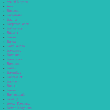
Ачхой-Мартан
Аша
Бабаево
Бабушкин
Бавлы
Багратионовск
Байкальск
Баймак
Бакал
Баксан
Балабаново
Балаково
Балахна
Балашиха
Балашов
Балей
Балтийск
Барабинск
Барнаул
Барыш
Батайск
Бахчисарай
Бежецк
Белая Калитва
Белая Холуница