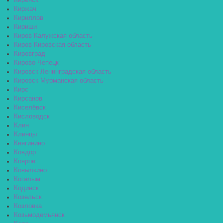
Киренск
Киржач
Кириллов
Кириши
Киров Калужская область
Киров Кировская область
Кировград
Кирово-Чепецк
Кировск Ленинградская область
Кировск Мурманская область
Кирс
Кирсанов
Киселёвск
Кисловодск
Клин
Клинцы
Княгинино
Ковдор
Ковров
Ковылкино
Когалым
Кодинск
Козельск
Козловка
Козьмодемьянск