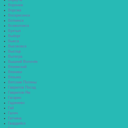
Воркута
Воронеж
Ворсма
Воскресенск
Воткинск
Всеволожск
Вуктыл
Выборг
Выкса
Высоковск
Высоцк
Вытегра
Вышний Волочёк
Вяземский
Вязники
Вязьма
Вятские Поляны
Гаврилов Посад
Гаврилов-Ям
Гагарин
Гаджиево
Гай
Галич
Гатчина
Гвардейск