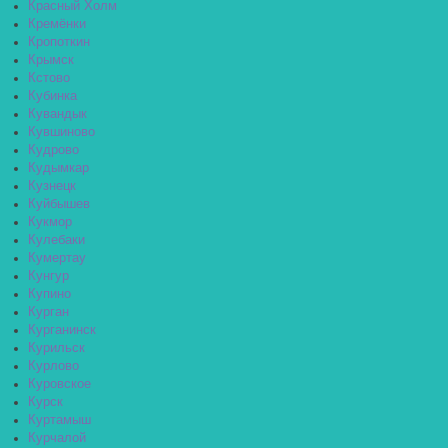
Красный Холм
Кремёнки
Кропоткин
Крымск
Кстово
Кубинка
Кувандык
Кувшиново
Кудрово
Кудымкар
Кузнецк
Куйбышев
Кукмор
Кулебаки
Кумертау
Кунгур
Купино
Курган
Курганинск
Курильск
Курлово
Куровское
Курск
Куртамыш
Курчалой