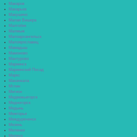
Макаров
Макарьев
Макушино
Малая Вишера
Малгобек
Малмыж
Малоархангельск
Малоярославец
Мамадыш
Мамоново
Мантурово
Мариинск
Мариинский Посад
Маркс
Махачкала
Мглин
Мегион
Медвежьегорск
Медногорск
Медынь
Межгорье
Междуреченск
Мезень
Меленки
Мелеуз