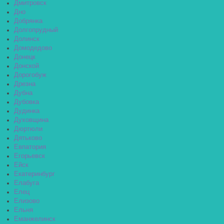
Дмитровск
Дно
Добрянка
Долгопрудный
Долинск
Домодедово
Донецк
Донской
Дорогобуж
Дрезна
Дубна
Дубовка
Дудинка
Духовщина
Дюртюли
Дятьково
Евпатория
Егорьевск
Ейск
Екатеринбург
Елабуга
Елец
Елизово
Ельня
Еманжелинск