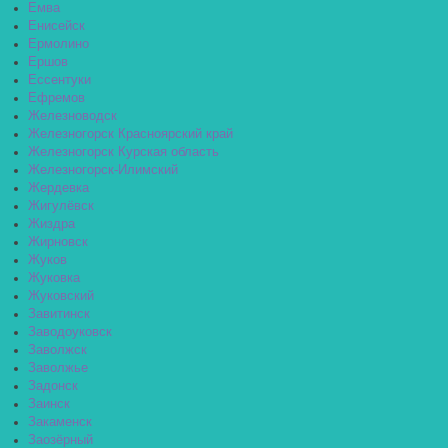
Емва
Енисейск
Ермолино
Ершов
Ессентуки
Ефремов
Железноводск
Железногорск Красноярский край
Железногорск Курская область
Железногорск-Илимский
Жердевка
Жигулёвск
Жиздра
Жирновск
Жуков
Жуковка
Жуковский
Завитинск
Заводоуковск
Заволжск
Заволжье
Задонск
Заинск
Закаменск
Заозёрный