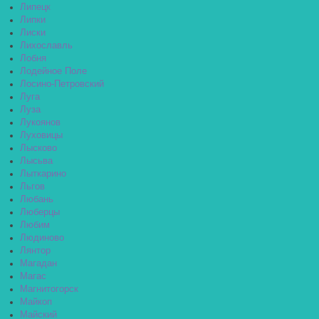
Липецк
Липки
Лиски
Лихославль
Лобня
Лодейное Поле
Лосино-Петровский
Луга
Луза
Лукоянов
Луховицы
Лысково
Лысьва
Лыткарино
Льгов
Любань
Люберцы
Любим
Людиново
Лянтор
Магадан
Магас
Магнитогорск
Майкоп
Майский