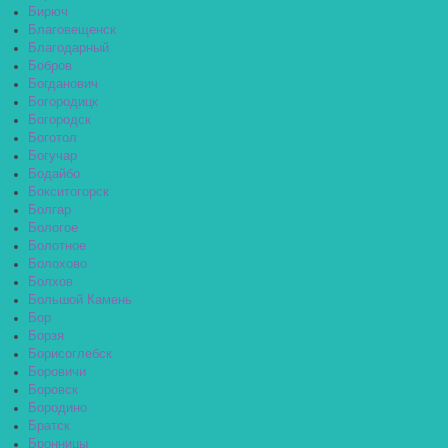
Бирюч
Благовещенск
Благодарный
Бобров
Богданович
Богородицк
Богородск
Боготол
Богучар
Бодайбо
Бокситогорск
Болгар
Бологое
Болотное
Болохово
Болхов
Большой Камень
Бор
Борзя
Борисоглебск
Боровичи
Боровск
Бородино
Братск
Бронницы