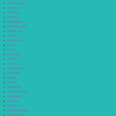
Ивантеевка
Ивдель
Игарка
Ижевск
Избербаш
Изобильный
Иланский
Инза
Иннополис
Инсар
Инта
Ипатово
Ирбит
Иркутск
Исилькуль
Искитим
Истра
Ишим
Ишимбай
Йошкар-Ола
Кадников
Казань
Калач
Калач-на-Дону
Калачинск