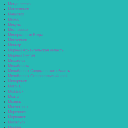
Менделеевск
Мензелинск
Мещовск
Миасс
Микунь
Миллерово
Минеральные Воды
Минусинск
Миньяр
Мирный Архангельская область
Мирный Якутия
Михайлов
Михайловка
Михайловск Свердловская область
Михайловск Ставропольский край
Мичуринск
Могоча
Можайск
Можга
Моздок
Мончегорск
Морозовск
Моршанск
Мосальск
Москва