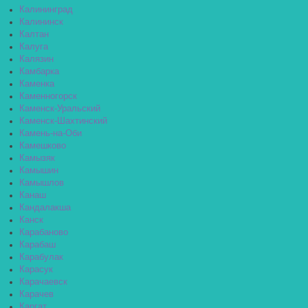
Калининград
Калининск
Калтан
Калуга
Калязин
Камбарка
Каменка
Каменногорск
Каменск-Уральский
Каменск-Шахтинский
Камень-на-Оби
Камешково
Камызяк
Камышин
Камышлов
Канаш
Кандалакша
Канск
Карабаново
Карабаш
Карабулак
Карасук
Карачаевск
Карачев
Каргат