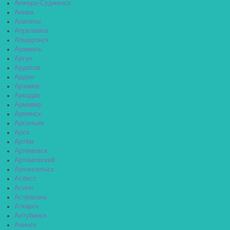
Анжеро-Судженск
Анива
Апатиты
Апрелевка
Апшеронск
Арамиль
Аргун
Ардатов
Ардон
Арзамас
Аркадак
Армавир
Армянск
Арсеньев
Арск
Артём
Артёмовск
Артёмовский
Архангельск
Асбест
Асино
Астрахань
Аткарск
Ахтубинск
Ачинск