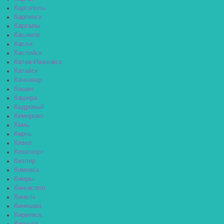
Каргополь
Карпинск
Карталы
Касимов
Касли
Каспийск
Катав-Ивановск
Катайск
Качканар
Кашин
Кашира
Кедровый
Кемерово
Кемь
Керчь
Кизел
Кизилюрт
Кизляр
Кимовск
Кимры
Кингисепп
Кинель
Кинешма
Киреевск