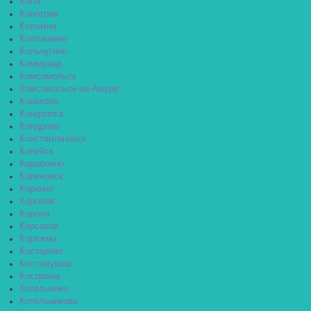
Кола
Кологрив
Коломна
Колпашево
Кольчугино
Коммунар
Комсомольск
Комсомольск-на-Амуре
Конаково
Кондопога
Кондрово
Константиновск
Копейск
Кораблино
Кореновск
Коркино
Королёв
Короча
Корсаков
Коряжма
Костерёво
Костомукша
Кострома
Котельники
Котельниково