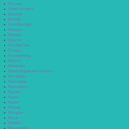
Гатчина
Горно-Алтайск
Грозный
Донецк
Екатеринбург
Иваново
Ижевск
Иркутск
Йошкар-Ола
Казань
Калининград
Калуга
Кемерово
Киров Кировская область
Кострома
Краснодар
Красноярск
Курган
Курск
Кызыл
Липецк
Магадан
Магас
Майкоп
Махачкала