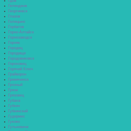
Гдов
Геленджик
Георгиевск
Глазов
Голицыно
Горбатов
Горно-Алтайск
Горнозаводск
Горняк
Городец
Городище
Городовиковск
Гороховец
Горячий Ключ
Грайворон
Гремячинск
Грозный
Грязи
Грязовец
Губаха
Губкин
Губкинский
Гудермес
Гуково
Гулькевичи