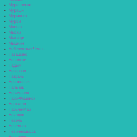
Муравленко
Мураши
Мурманск
Муром
Мценск
Мыски
Мытищи
Мышкин
Набережные Челны
Навашино
Наволоки
Надым
Назарово
Назрань
Называевск
Нальчик
Нариманов
Наро-Фоминск
Нарткала
Нарьян-Мар
Находка
Невель
Невельск
Невинномысск