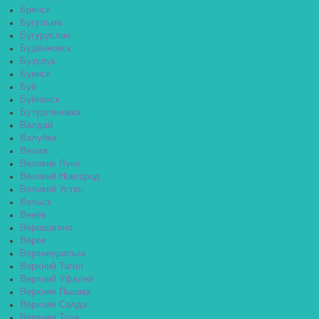
Брянск
Бугульма
Бугуруслан
Будённовск
Бузулук
Буинск
Буй
Буйнакск
Бутурлиновка
Валдай
Валуйки
Велиж
Великие Луки
Великий Новгород
Великий Устюг
Вельск
Венёв
Верещагино
Верея
Верхнеуральск
Верхний Тагил
Верхний Уфалей
Верхняя Пышма
Верхняя Салда
Верхняя Тура