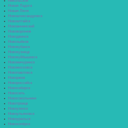
Никольское
Новая Ладога
Новая Ляля
Новоалександровск
Новоалтайск
Новоаннинский
Нововоронеж
Новодвинск
Новозыбков
Новокубанск
Новокузнецк
Новокуйбышевск
Новомичуринск
Новомосковск
Новопавловск
Новоржев
Новороссийск
Новосибирск
Новосиль
Новосокольники
Новотроицк
Новоузенск
Новоульяновск
Новоуральск
Новохопёрск