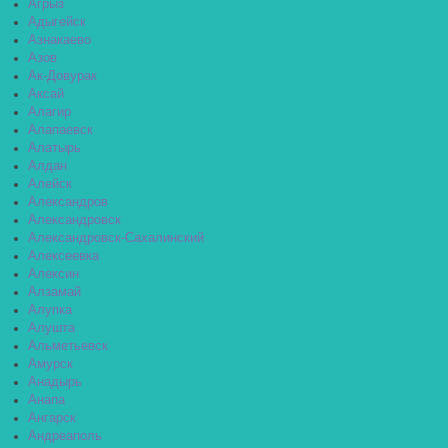
Агрыз
Адыгейск
Азнакаево
Азов
Ак-Довурак
Аксай
Алагир
Алапаевск
Алатырь
Алдан
Алейск
Александров
Александровск
Александровск-Сахалинский
Алексеевка
Алексин
Алзамай
Алупка
Алушта
Альметьевск
Амурск
Анадырь
Анапа
Ангарск
Андреаполь