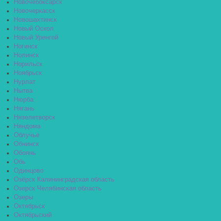
Новочебоксарск
Новочеркасск
Новошахтинск
Новый Оскол
Новый Уренгой
Ногинск
Нолинск
Норильск
Ноябрьск
Нурлат
Нытва
Нюрба
Нягань
Нязелетворск
Няндома
Облучье
Обнинск
Обоянь
Обь
Одинцово
Озёрск Калининградская область
Озерск Челябинская область
Озеры
Октябрьск
Октябрьский