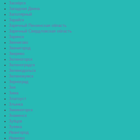
Заозёрск
Западная Двина
Заполярный
Зарайск
Заречный Пензенская область
Заречный Свердловская область
Заринск
Звенигово
Звенигород
Зверево
Зеленогорск
Зеленоградск
Зеленодольск
Зеленокумск
Зерноград
Зея
Зима
Златоуст
Злынка
Змеиногорск
Знаменск
Зубцов
Зуевка
Ивангород
Иваново