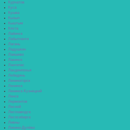
Курчатов
Куса
Кушва
Кызыл
Кыштым
Кяхта
Лабинск
Лабытнанги
Лагань
Ладушкин
Лаишево
Лакинск
Лангепас
Лахденпохья
Лебедянь
Лениногорск
Ленинск
Ленинск-Кузнецкий
Ленск
Лермонтов
Лесной
Лесозаводск
Лесосибирск
Ливны
Ликино-Дулёво