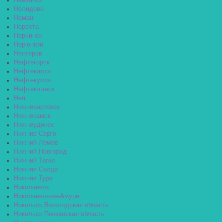
Невьянск
Нелидово
Неман
Нерехта
Нерчинск
Нерюнгри
Нестеров
Нефтегорск
Нефтекамск
Нефтекумск
Нефтеюганск
Нея
Нижневартовск
Нижнекамск
Нижнеудинск
Нижние Серги
Нижний Ломов
Нижний Новгород
Нижний Тагил
Нижняя Салда
Нижняя Тура
Николаевск
Николаевск-на-Амуре
Никольск Вологодская область
Никольск Пензенская область