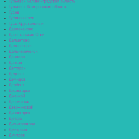
Гурьевск Калининградская область
Гурьевск Кемеровская область
Гусев
Гусиноозёрск
Гусь-Хрустальный
Давлеканово
Дагестанские Огни
Далматово
Дальнегорск
Дальнереченск
Данилов
Данков
Дегтярск
Дедовск
Демидов
Дербент
Десногорск
Джанкой
Дзержинск
Дзержинский
Дивногорск
Дигора
Димитровград
Дмитриев
Дмитров