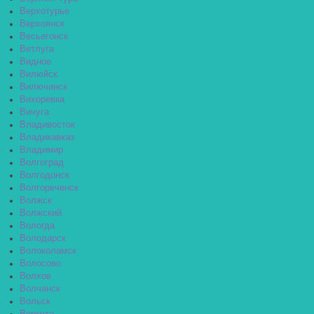
Верхотурье
Верхоянск
Весьегонск
Ветлуга
Видное
Вилюйск
Вилючинск
Вихоревка
Вичуга
Владивосток
Владикавказ
Владимир
Волгоград
Волгодонск
Волгореченск
Волжск
Волжский
Вологда
Володарск
Волоколамск
Волосово
Волхов
Волчанск
Вольск