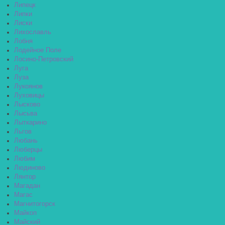
Липецк
Липки
Лиски
Лихославль
Лобня
Лодейное Поле
Лосино-Петровский
Луга
Луза
Лукоянов
Луховицы
Лысково
Лысьва
Лыткарино
Льгов
Любань
Люберцы
Любим
Людиново
Лянтор
Магадан
Магас
Магнитогорск
Майкоп
Майский