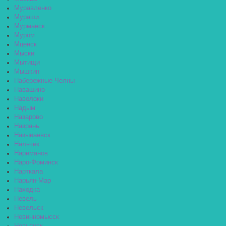
Муравленко
Мураши
Мурманск
Муром
Мценск
Мыски
Мытищи
Мышкин
Набережные Челны
Навашино
Наволоки
Надым
Назарово
Назрань
Называевск
Нальчик
Нариманов
Наро-Фоминск
Нарткала
Нарьян-Мар
Находка
Невель
Невельск
Невинномысск