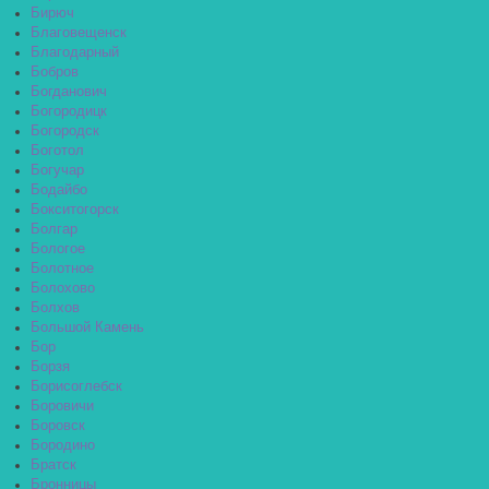
Бирюч
Благовещенск
Благодарный
Бобров
Богданович
Богородицк
Богородск
Боготол
Богучар
Бодайбо
Бокситогорск
Болгар
Бологое
Болотное
Болохово
Болхов
Большой Камень
Бор
Борзя
Борисоглебск
Боровичи
Боровск
Бородино
Братск
Бронницы