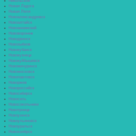
Никольское
Новая Ладога
Новая Ляля
Новоалександровск
Новоалтайск
Новоаннинский
Нововоронеж
Новодвинск
Новозыбков
Новокубанск
Новокузнецк
Новокуйбышевск
Новомичуринск
Новомосковск
Новопавловск
Новоржев
Новороссийск
Новосибирск
Новосиль
Новосокольники
Новотроицк
Новоузенск
Новоульяновск
Новоуральск
Новохопёрск