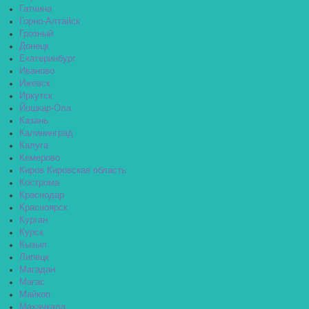
Гатчина
Горно-Алтайск
Грозный
Донецк
Екатеринбург
Иваново
Ижевск
Иркутск
Йошкар-Ола
Казань
Калининград
Калуга
Кемерово
Киров Кировская область
Кострома
Краснодар
Красноярск
Курган
Курск
Кызыл
Липецк
Магадан
Магас
Майкоп
Махачкала