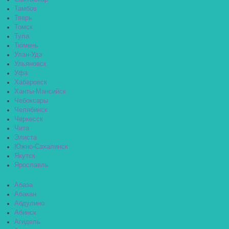
Тамбов
Тверь
Томск
Тула
Тюмень
Улан-Удэ
Ульяновск
Уфа
Хабаровск
Ханты-Мансийск
Чебоксары
Челябинск
Черкесск
Чита
Элиста
Южно-Сахалинск
Якутск
Ярославль
Абаза
Абакан
Абдулино
Абинск
Агидель