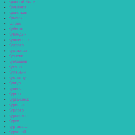
Красный Холм
Кремёнки
Кропоткин
Крымск
Кстово
Кубинка
Кувандык
Кувшиново
Кудрово
Кудымкар
Кузнецк
Куйбышев
Кукмор
Кулебаки
Кумертау
Кунгур
Купино
Курган
Курганинск
Курильск
Курлово
Куровское
Курск
Куртамыш
Курчалой