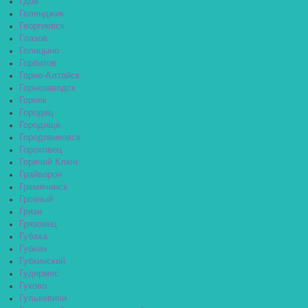
Гдов
Геленджик
Георгиевск
Глазов
Голицыно
Горбатов
Горно-Алтайск
Горнозаводск
Горняк
Городец
Городище
Городовиковск
Гороховец
Горячий Ключ
Грайворон
Гремячинск
Грозный
Грязи
Грязовец
Губаха
Губкин
Губкинский
Гудермес
Гуково
Гулькевичи