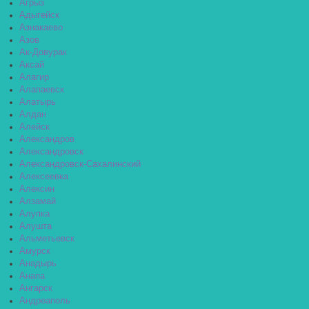
Агрыз
Адыгейск
Азнакаево
Азов
Ак-Довурак
Аксай
Алагир
Алапаевск
Алатырь
Алдан
Алейск
Александров
Александровск
Александровск-Сахалинский
Алексеевка
Алексин
Алзамай
Алупка
Алушта
Альметьевск
Амурск
Анадырь
Анапа
Ангарск
Андреаполь