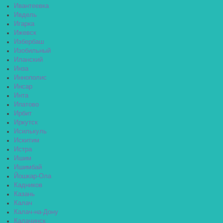
Ивантеевка
Ивдель
Игарка
Ижевск
Избербаш
Изобильный
Иланский
Инза
Иннополис
Инсар
Инта
Ипатово
Ирбит
Иркутск
Исилькуль
Искитим
Истра
Ишим
Ишимбай
Йошкар-Ола
Кадников
Казань
Калач
Калач-на-Дону
Калачинск