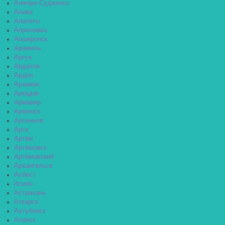
Анжеро-Судженск
Анива
Апатиты
Апрелевка
Апшеронск
Арамиль
Аргун
Ардатов
Ардон
Арзамас
Аркадак
Армавир
Армянск
Арсеньев
Арск
Артём
Артёмовск
Артёмовский
Архангельск
Асбест
Асино
Астрахань
Аткарск
Ахтубинск
Ачинск