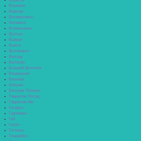
Воркута
Воронеж
Ворсма
Воскресенск
Воткинск
Всеволожск
Вуктыл
Выборг
Выкса
Высоковск
Высоцк
Вытегра
Вышний Волочёк
Вяземский
Вязники
Вязьма
Вятские Поляны
Гаврилов Посад
Гаврилов-Ям
Гагарин
Гаджиево
Гай
Галич
Гатчина
Гвардейск