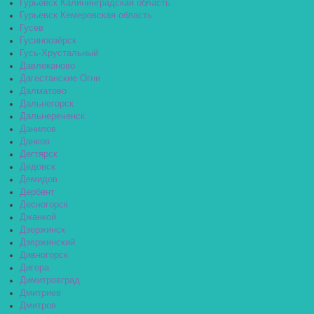
Гурьевск Калининградская область
Гурьевск Кемеровская область
Гусев
Гусиноозёрск
Гусь-Хрустальный
Давлеканово
Дагестанские Огни
Далматово
Дальнегорск
Дальнереченск
Данилов
Данков
Дегтярск
Дедовск
Демидов
Дербент
Десногорск
Джанкой
Дзержинск
Дзержинский
Дивногорск
Дигора
Димитровград
Дмитриев
Дмитров