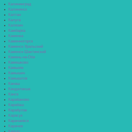
Калининград
Калининск
Калтан
Калуга
Калязин
Камбарка
Каменка
Каменногорск
Каменск-Уральский
Каменск-Шахтинский
Камень-на-Оби
Камешково
Камызяк
Камышин
Камышлов
Канаш
Кандалакша
Канск
Карабаново
Карабаш
Карабулак
Карасук
Карачаевск
Карачев
Каргат