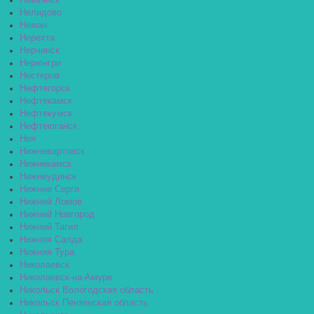
Невьянск
Нелидово
Неман
Нерехта
Нерчинск
Нерюнгри
Нестеров
Нефтегорск
Нефтекамск
Нефтекумск
Нефтеюганск
Нея
Нижневартовск
Нижнекамск
Нижнеудинск
Нижние Серги
Нижний Ломов
Нижний Новгород
Нижний Тагил
Нижняя Салда
Нижняя Тура
Николаевск
Николаевск-на-Амуре
Никольск Вологодская область
Никольск Пензенская область