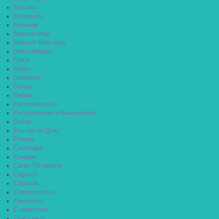
Москва
Мурманск
Нальчик
Нарьян-Мар
Нижний Новгород
Новосибирск
Омск
Орёл
Оренбург
Пенза
Пермь
Петрозаводск
Петропавловск-Камчатский
Псков
Ростов-на-Дону
Рязань
Салехард
Самара
Санкт-Петербург
Саранск
Саратов
Симферополь
Смоленск
Ставрополь
Сыктывкар