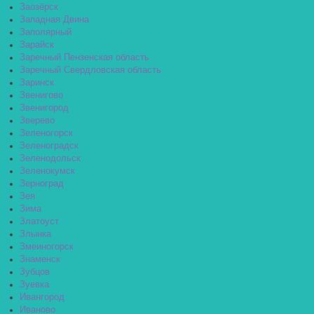
Заозёрск
Западная Двина
Заполярный
Зарайск
Заречный Пензенская область
Заречный Свердловская область
Заринск
Звенигово
Звенигород
Зверево
Зеленогорск
Зеленоградск
Зеленодольск
Зеленокумск
Зерноград
Зея
Зима
Златоуст
Злынка
Змеиногорск
Знаменск
Зубцов
Зуевка
Ивангород
Иваново