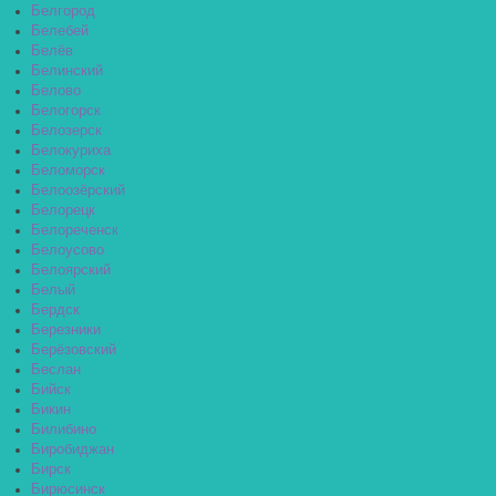
Белгород
Белебей
Белёв
Белинский
Белово
Белогорск
Белозерск
Белокуриха
Беломорск
Белоозёрский
Белорецк
Белореченск
Белоусово
Белоярский
Белый
Бердск
Березники
Берёзовский
Беслан
Бийск
Бикин
Билибино
Биробиджан
Бирск
Бирюсинск