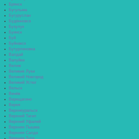
Брянск
Бугульма
Бугуруслан
Будённовск
Бузулук
Буинск
Буй
Буйнакск
Бутурлиновка
Валдай
Валуйки
Велиж
Великие Луки
Великий Новгород
Великий Устюг
Вельск
Венёв
Верещагино
Верея
Верхнеуральск
Верхний Тагил
Верхний Уфалей
Верхняя Пышма
Верхняя Салда
Верхняя Тура