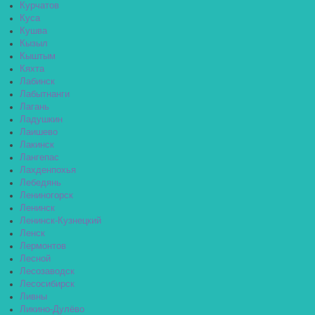
Курчатов
Куса
Кушва
Кызыл
Кыштым
Кяхта
Лабинск
Лабытнанги
Лагань
Ладушкин
Лаишево
Лакинск
Лангепас
Лахденпохья
Лебедянь
Лениногорск
Ленинск
Ленинск-Кузнецкий
Ленск
Лермонтов
Лесной
Лесозаводск
Лесосибирск
Ливны
Ликино-Дулёво