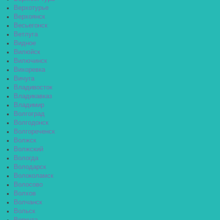
Верхотурье
Верхоянск
Весьегонск
Ветлуга
Видное
Вилюйск
Вилючинск
Вихоревка
Вичуга
Владивосток
Владикавказ
Владимир
Волгоград
Волгодонск
Волгореченск
Волжск
Волжский
Вологда
Володарск
Волоколамск
Волосово
Волхов
Волчанск
Вольск