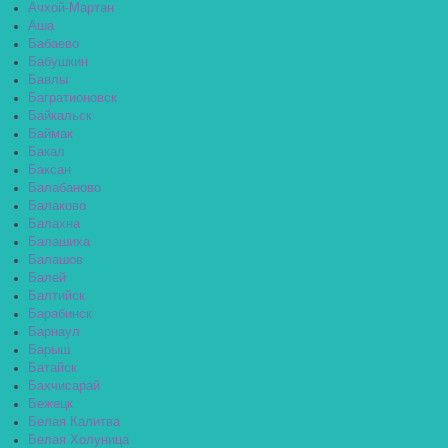
Ачхой-Мартан
Аша
Бабаево
Бабушкин
Бавлы
Багратионовск
Байкальск
Баймак
Бакал
Баксан
Балабаново
Балаково
Балахна
Балашиха
Балашов
Балей
Балтийск
Барабинск
Барнаул
Барыш
Батайск
Бахчисарай
Бежецк
Белая Калитва
Белая Холуница