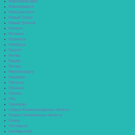
Новочебоксарск
Новочеркасск
Новошахтинск
Новый Оскол
Новый Уренгой
Ногинск
Нолинск
Норильск
Ноябрьск
Нурлат
Нытва
Нюрба
Нягань
Нязелетворск
Няндома
Облучье
Обнинск
Обоянь
Обь
Одинцово
Озёрск Калининградская область
Озерск Челябинская область
Озеры
Октябрьск
Октябрьский