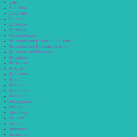
Емва
Енисейск
Ермолино
Ершов
Ессентуки
Ефремов
Железноводск
Железногорск Красноярский край
Железногорск Курская область
Железногорск-Илимский
Жердевка
Жигулёвск
Жиздра
Жирновск
Жуков
Жуковка
Жуковский
Завитинск
Заводоуковск
Заволжск
Заволжье
Задонск
Заинск
Закаменск
Заозёрный