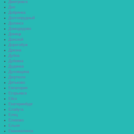
Дмитровск
Дно
Добрянка
Долгопрудный
Долинск
Домодедово
Донецк
Донской
Дорогобуж
Дрезна
Дубна
Дубовка
Дудинка
Духовщина
Дюртюли
Дятьково
Евпатория
Егорьевск
Ейск
Екатеринбург
Елабуга
Елец
Елизово
Ельня
Еманжелинск