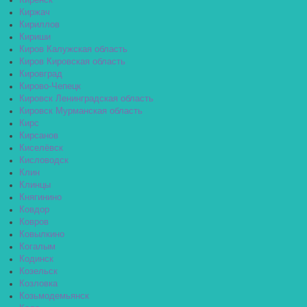
Киренск
Киржач
Кириллов
Кириши
Киров Калужская область
Киров Кировская область
Кировград
Кирово-Чепецк
Кировск Ленинградская область
Кировск Мурманская область
Кирс
Кирсанов
Киселёвск
Кисловодск
Клин
Клинцы
Княгинино
Ковдор
Ковров
Ковылкино
Когалым
Кодинск
Козельск
Козловка
Козьмодемьянск