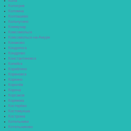
Кола
Кологрив
Коломна
Колпашево
Кольчугино
Коммунар
Комсомольск
Комсомольск-на-Амуре
Конаково
Кондопога
Кондрово
Константиновск
Копейск
Кораблино
Кореновск
Коркино
Королёв
Короча
Корсаков
Коряжма
Костерёво
Костомукша
Кострома
Котельники
Котельниково