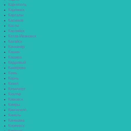
Каргополь
Карпинск
Карталы
Касимов
Касли
Каспийск
Катав-Ивановск
Катайск
Качканар
Кашин
Кашира
Кедровый
Кемерово
Кемь
Керчь
Кизел
Кизилюрт
Кизляр
Кимовск
Кимры
Кингисепп
Кинель
Кинешма
Киреевск