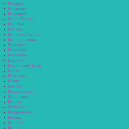
Макаров
Макарьев
Макушино
Малая Вишера
Малгобек
Малмыж
Малоархангельск
Малоярославец
Мамадыш
Мамоново
Мантурово
Мариинск
Мариинский Посад
Маркс
Махачкала
Мглин
Мегион
Медвежьегорск
Медногорск
Медынь
Межгорье
Междуреченск
Мезень
Меленки
Мелеуз