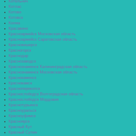
Котельнич
Котлас
Котово
Котовск
Кохма
Красавино
Красноармейск Московская область
Красноармейск Саратовская область
Красновишерск
Красногорск
Краснодар
Краснозаводск
Краснознаменск Калининградская область
Краснознаменск Московская область
Краснокаменск
Краснокамск
Красноперекопск
Краснослободск Волгоградская область
Краснослободск Мордовия
Краснотурьинск
Красноуральск
Красноуфимск
Красноярск
Красный Кут
Красный Сулин