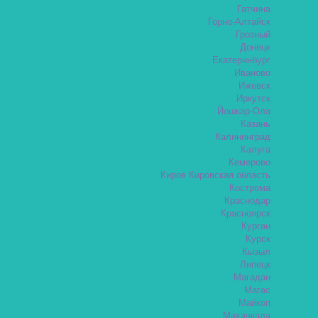
Гатчина
Горно-Алтайск
Грозный
Донецк
Екатеринбург
Иваново
Ижевск
Иркутск
Йошкар-Ола
Казань
Калининград
Калуга
Кемерово
Киров Кировская область
Кострома
Краснодар
Красноярск
Курган
Курск
Кызыл
Липецк
Магадан
Магас
Майкоп
Махачкала