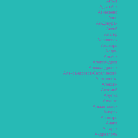
Агрыз
Адыгейск
Азнакаево
Азов
Ак-Довурак
Аксай
Алагир
Алапаевск
Алатырь
Алдан
Алейск
Александров
Александровск
Александровск-Сахалинский
Алексеевка
Алексин
Алзамай
Алупка
Алушта
Альметьевск
Амурск
Анадырь
Анапа
Ангарск
Андреаполь