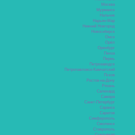
Москва
Мурманск
Нальчик
Нарьян-Мар
Нижний Новгород
Новосибирск
Омск
Орёл
Оренбург
Пенза
Пермь
Петрозаводск
Петропавловск-Камчатский
Псков
Ростов-на-Дону
Рязань
Салехард
Самара
Санкт-Петербург
Саранск
Саратов
Симферополь
Смоленск
Ставрополь
Сыктывкар