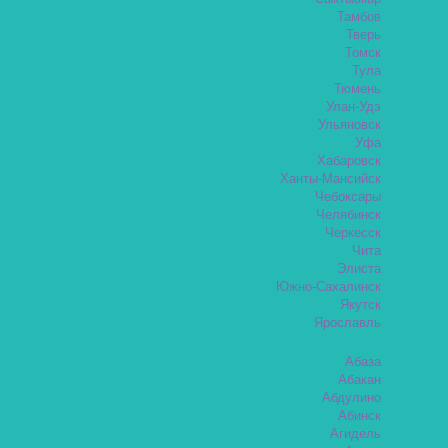
Тамбов
Тверь
Томск
Тула
Тюмень
Улан-Удэ
Ульяновск
Уфа
Хабаровск
Ханты-Мансийск
Чебоксары
Челябинск
Черкесск
Чита
Элиста
Южно-Сахалинск
Якутск
Ярославль
Абаза
Абакан
Абдулино
Абинск
Агидель