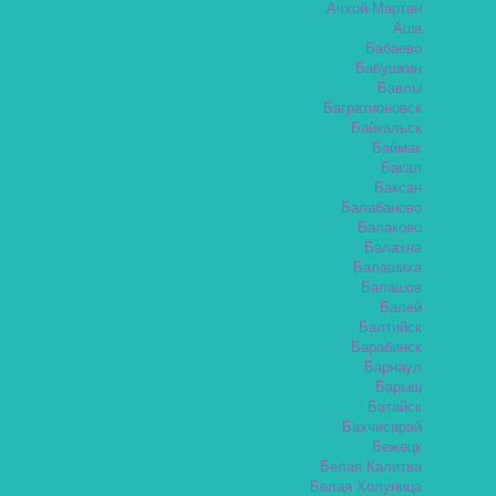
Ачхой-Мартан
Аша
Бабаево
Бабушкин
Бавлы
Багратионовск
Байкальск
Баймак
Бакал
Баксан
Балабаново
Балаково
Балахна
Балашиха
Балашов
Балей
Балтийск
Барабинск
Барнаул
Барыш
Батайск
Бахчисарай
Бежецк
Белая Калитва
Белая Холуница