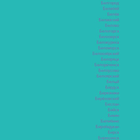
Белгород
Белебей
Белёв
Белинский
Белово
Белогорск
Белозерск
Белокуриха
Беломорск
Белоозёрский
Белорецк
Белореченск
Белоусово
Белоярский
Белый
Бердск
Березники
Берёзовский
Беслан
Бийск
Бикин
Билибино
Биробиджан
Бирск
Бирюсинск