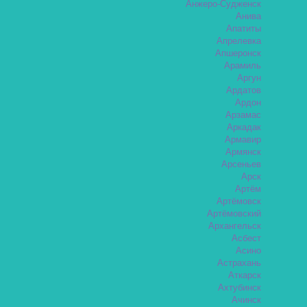
Анжеро-Судженск
Анива
Апатиты
Апрелевка
Апшеронск
Арамиль
Аргун
Ардатов
Ардон
Арзамас
Аркадак
Армавир
Армянск
Арсеньев
Арск
Артём
Артёмовск
Артёмовский
Архангельск
Асбест
Асино
Астрахань
Аткарск
Ахтубинск
Ачинск