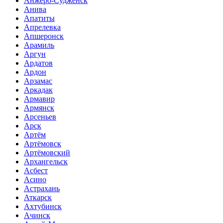
Анжеро-Судженск
Анива
Апатиты
Апрелевка
Апшеронск
Арамиль
Аргун
Ардатов
Ардон
Арзамас
Аркадак
Армавир
Армянск
Арсеньев
Арск
Артём
Артёмовск
Артёмовский
Архангельск
Асбест
Асино
Астрахань
Аткарск
Ахтубинск
Ачинск