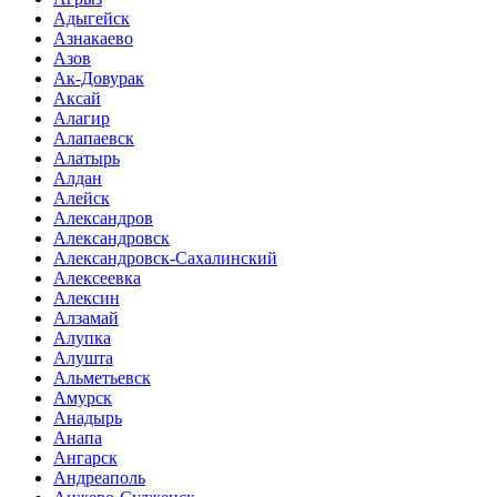
Адыгейск
Азнакаево
Азов
Ак-Довурак
Аксай
Алагир
Алапаевск
Алатырь
Алдан
Алейск
Александров
Александровск
Александровск-Сахалинский
Алексеевка
Алексин
Алзамай
Алупка
Алушта
Альметьевск
Амурск
Анадырь
Анапа
Ангарск
Андреаполь