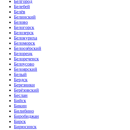
Белгород
Белебей
Белёв
Белинский
Белово
Белогорск
Белозерск
Белокуриха
Беломорск
Белоозёрский
Белорецк
Белореченск
Белоусово
Белоярский
Белый
Бердск
Березники
Берёзовский
Беслан
Бийск
Бикин
Билибино
Биробиджан
Бирск
Бирюсинск