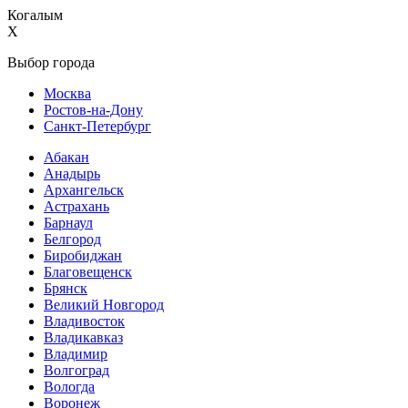
Когалым
X
Выбор города
Москва
Ростов-на-Дону
Санкт-Петербург
Абакан
Анадырь
Архангельск
Астрахань
Барнаул
Белгород
Биробиджан
Благовещенск
Брянск
Великий Новгород
Владивосток
Владикавказ
Владимир
Волгоград
Вологда
Воронеж