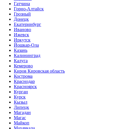
Гатчина
Горно-Алтайск
Грозный
Донецк
Екатеринбург
Иваново
Ижевск
Иркутск
Йошкар-Ола
Казань
Калининград
Калуга
Кемерово
Киров Кировская область
Кострома
Краснодар
Красноярск
Курган
Курск
Кызыл
Липецк
Магадан
Магас
Майкоп
Махачкала