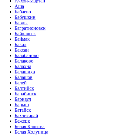
Ачхой-Мартан
Аша
Бабаево
Бабушкин
Бавлы
Багратионовск
Байкальск
Баймак
Бакал
Баксан
Балабаново
Балаково
Балахна
Балашиха
Балашов
Балей
Балтийск
Барабинск
Барнаул
Барыш
Батайск
Бахчисарай
Бежецк
Белая Калитва
Белая Холуница