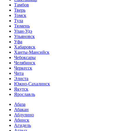
Тамбов
Тверь
Томск
Тула
Тюмень
Улан-Удэ
Ульяновск
Уфа
Хабаровск
Ханты-Мансийск
Чебоксары
Челябинск
Черкесск
Чита
Элиста
Южно-Сахалинск
Якутск
Ярославль
Абаза
Абакан
Абдулино
Абинск
Агидель
Агрыз