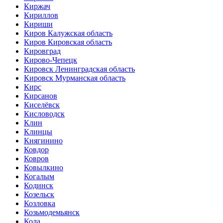
Киржач
Кириллов
Кириши
Киров Калужская область
Киров Кировская область
Кировград
Кирово-Чепецк
Кировск Ленинградская область
Кировск Мурманская область
Кирс
Кирсанов
Киселёвск
Кисловодск
Клин
Клинцы
Княгинино
Ковдор
Ковров
Ковылкино
Когалым
Кодинск
Козельск
Козловка
Козьмодемьянск
Кола