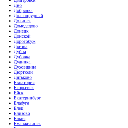
Дмитровск
Дно
Добрянка
Долгопрудный
Долинск
Домодедово
Донецк
Донской
Дорогобуж
Дрезна
Дубна
Дубовка
Дудинка
Духовщина
Дюртюли
Дятьково
Евпатория
Егорьевск
Ейск
Екатеринбург
Елабуга
Елец
Елизово
Ельня
Еманжелинск