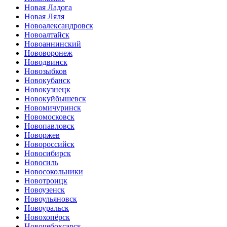
Новая Ладога
Новая Ляля
Новоалександровск
Новоалтайск
Новоаннинский
Нововоронеж
Новодвинск
Новозыбков
Новокубанск
Новокузнецк
Новокуйбышевск
Новомичуринск
Новомосковск
Новопавловск
Новоржев
Новороссийск
Новосибирск
Новосиль
Новосокольники
Новотроицк
Новоузенск
Новоульяновск
Новоуральск
Новохопёрск
Новочебоксарск