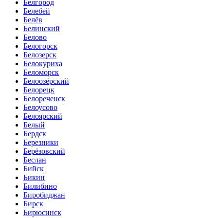
Белгород
Белебей
Белёв
Белинский
Белово
Белогорск
Белозерск
Белокуриха
Беломорск
Белоозёрский
Белорецк
Белореченск
Белоусово
Белоярский
Белый
Бердск
Березники
Берёзовский
Беслан
Бийск
Бикин
Билибино
Биробиджан
Бирск
Бирюсинск