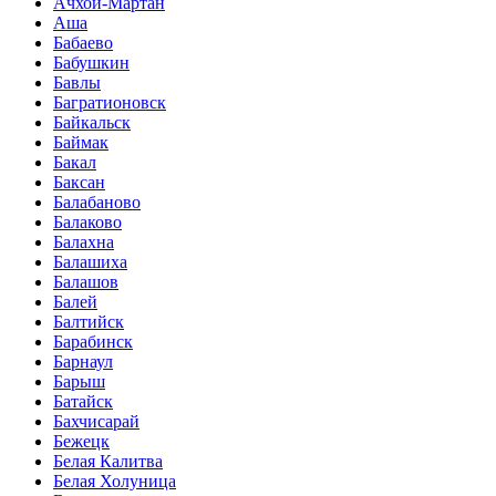
Ачхой-Мартан
Аша
Бабаево
Бабушкин
Бавлы
Багратионовск
Байкальск
Баймак
Бакал
Баксан
Балабаново
Балаково
Балахна
Балашиха
Балашов
Балей
Балтийск
Барабинск
Барнаул
Барыш
Батайск
Бахчисарай
Бежецк
Белая Калитва
Белая Холуница