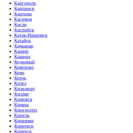
Каргополь
Карпинск
Карталы
Касимов
Касли
Каспийск
Катав-Ивановск
Катайск
Качканар
Кашин
Кашира
Кедровый
Кемерово
Кемь
Керчь
Кизел
Кизилюрт
Кизляр
Кимовск
Кимры
Кингисепп
Кинель
Кинешма
Киреевск
Киренск