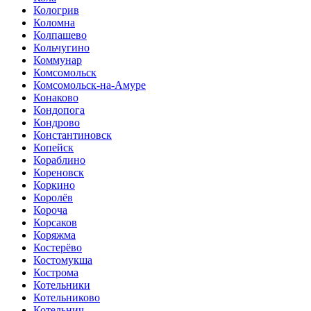
Кологрив
Коломна
Колпашево
Кольчугино
Коммунар
Комсомольск
Комсомольск-на-Амуре
Конаково
Кондопога
Кондрово
Константиновск
Копейск
Кораблино
Кореновск
Коркино
Королёв
Короча
Корсаков
Коряжма
Костерёво
Костомукша
Кострома
Котельники
Котельниково
Котельнич