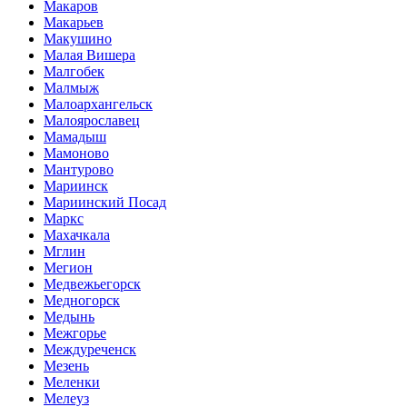
Макаров
Макарьев
Макушино
Малая Вишера
Малгобек
Малмыж
Малоархангельск
Малоярославец
Мамадыш
Мамоново
Мантурово
Мариинск
Мариинский Посад
Маркс
Махачкала
Мглин
Мегион
Медвежьегорск
Медногорск
Медынь
Межгорье
Междуреченск
Мезень
Меленки
Мелеуз