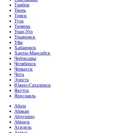
Тамбов
Тверь
Томск
Тула
Тюмень
Улан-Удэ
Ульяновск
Уфа
Хабаровск
Ханты-Мансийск
Чебоксары
Челябинск
Черкесск
Чита
Элиста
Южно-Сахалинск
Якутск
Ярославль
Абаза
Абакан
Абдулино
Абинск
Агидель
Агрыз