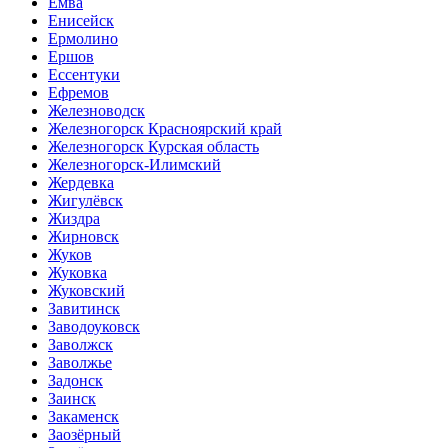
Емва
Енисейск
Ермолино
Ершов
Ессентуки
Ефремов
Железноводск
Железногорск Красноярский край
Железногорск Курская область
Железногорск-Илимский
Жердевка
Жигулёвск
Жиздра
Жирновск
Жуков
Жуковка
Жуковский
Завитинск
Заводоуковск
Заволжск
Заволжье
Задонск
Заинск
Закаменск
Заозёрный