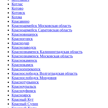
Котлас
Котово
Котовск
Кохма
Красавино
Красноармейск Московская область
Красноармейск Саратовская область
Красновишерск
Красногорск
Краснодар
Краснозаводск
Краснознаменск Калининградская область
Краснознаменск Московская область
Краснокаменск
Краснокамск
Красноперекопск
Краснослободск Волгоградская область
Краснослободск Мордовия
Краснотурьинск
Красноуральск
Красноуфимск
Красноярск
Красный Кут
Красный Сулин