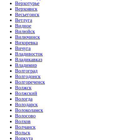
Верхотурье
Верхоянск
Весьегонск
Ветлуга
Видное
Вилюйск
Вилючинск
Вихоревка
Вичуга
Владивосток
Владикавказ
Владимир
Волгоград
Волгодонск
Волгореченск
Волжск
Волжский
Вологда
Володарск
Волоколамск
Волосово
Волхов
Волчанск
Вольск
Воркута