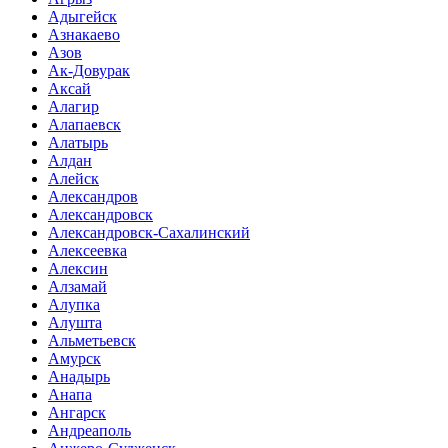
Адыгейск
Азнакаево
Азов
Ак-Довурак
Аксай
Алагир
Алапаевск
Алатырь
Алдан
Алейск
Александров
Александровск
Александровск-Сахалинский
Алексеевка
Алексин
Алзамай
Алупка
Алушта
Альметьевск
Амурск
Анадырь
Анапа
Ангарск
Андреаполь