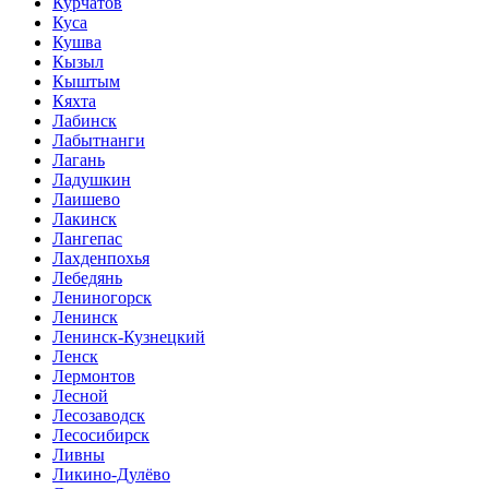
Курчатов
Куса
Кушва
Кызыл
Кыштым
Кяхта
Лабинск
Лабытнанги
Лагань
Ладушкин
Лаишево
Лакинск
Лангепас
Лахденпохья
Лебедянь
Лениногорск
Ленинск
Ленинск-Кузнецкий
Ленск
Лермонтов
Лесной
Лесозаводск
Лесосибирск
Ливны
Ликино-Дулёво