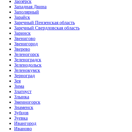
Заозёрск
Западная Двина
Заполярный
Зарайск
Заречный Пензенская область
Заречный Свердловская область
Заринск
Звенигово
Звенигород
Зверево
Зеленогорск
Зеленоградск
Зеленодольск
Зеленокумск
Зерноград
Зея
Зима
Златоуст
Злынка
Змеиногорск
Знаменск
Зубцов
Зуевка
Ивангород
Иваново