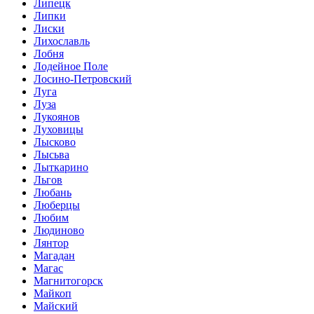
Липецк
Липки
Лиски
Лихославль
Лобня
Лодейное Поле
Лосино-Петровский
Луга
Луза
Лукоянов
Луховицы
Лысково
Лысьва
Лыткарино
Льгов
Любань
Люберцы
Любим
Людиново
Лянтор
Магадан
Магас
Магнитогорск
Майкоп
Майский