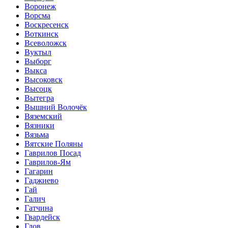
Воронеж
Ворсма
Воскресенск
Воткинск
Всеволожск
Вуктыл
Выборг
Выкса
Высоковск
Высоцк
Вытегра
Вышний Волочёк
Вяземский
Вязники
Вязьма
Вятские Поляны
Гаврилов Посад
Гаврилов-Ям
Гагарин
Гаджиево
Гай
Галич
Гатчина
Гвардейск
Гдов