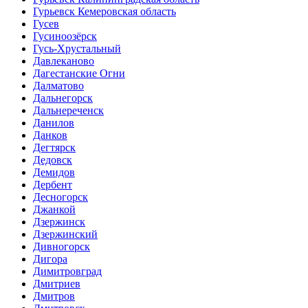
Гурьевск Кемеровская область
Гусев
Гусиноозёрск
Гусь-Хрустальный
Давлеканово
Дагестанские Огни
Далматово
Дальнегорск
Дальнереченск
Данилов
Данков
Дегтярск
Дедовск
Демидов
Дербент
Десногорск
Джанкой
Дзержинск
Дзержинский
Дивногорск
Дигора
Димитровград
Дмитриев
Дмитров