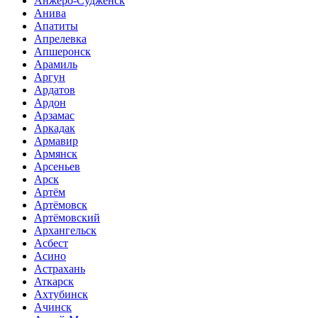
Анжеро-Судженск
Анива
Апатиты
Апрелевка
Апшеронск
Арамиль
Аргун
Ардатов
Ардон
Арзамас
Аркадак
Армавир
Армянск
Арсеньев
Арск
Артём
Артёмовск
Артёмовский
Архангельск
Асбест
Асино
Астрахань
Аткарск
Ахтубинск
Ачинск