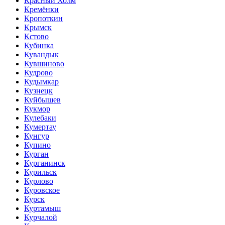
Красный Холм
Кремёнки
Кропоткин
Крымск
Кстово
Кубинка
Кувандык
Кувшиново
Кудрово
Кудымкар
Кузнецк
Куйбышев
Кукмор
Кулебаки
Кумертау
Кунгур
Купино
Курган
Курганинск
Курильск
Курлово
Куровское
Курск
Куртамыш
Курчалой