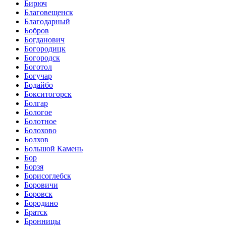
Бирюч
Благовещенск
Благодарный
Бобров
Богданович
Богородицк
Богородск
Боготол
Богучар
Бодайбо
Бокситогорск
Болгар
Бологое
Болотное
Болохово
Болхов
Большой Камень
Бор
Борзя
Борисоглебск
Боровичи
Боровск
Бородино
Братск
Бронницы