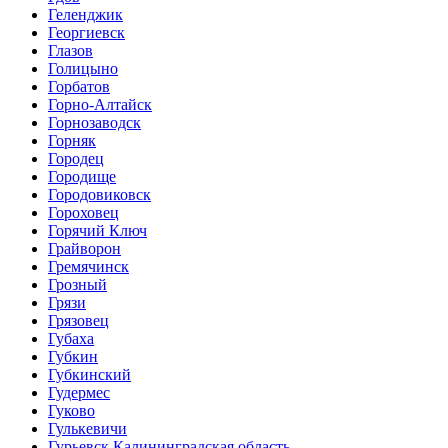
Геленджик
Георгиевск
Глазов
Голицыно
Горбатов
Горно-Алтайск
Горнозаводск
Горняк
Городец
Городище
Городовиковск
Гороховец
Горячий Ключ
Грайворон
Гремячинск
Грозный
Грязи
Грязовец
Губаха
Губкин
Губкинский
Гудермес
Гуково
Гулькевичи
Гурьевск Калининградская область