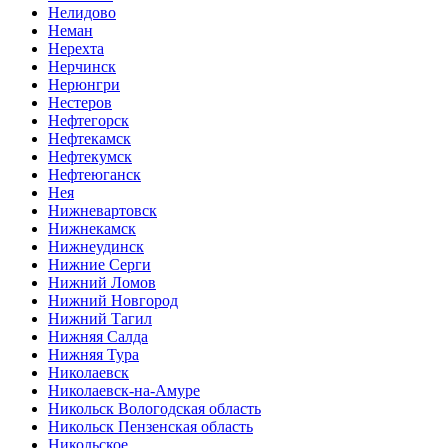
Нелидово
Неман
Нерехта
Нерчинск
Нерюнгри
Нестеров
Нефтегорск
Нефтекамск
Нефтекумск
Нефтеюганск
Нея
Нижневартовск
Нижнекамск
Нижнеудинск
Нижние Серги
Нижний Ломов
Нижний Новгород
Нижний Тагил
Нижняя Салда
Нижняя Тура
Николаевск
Николаевск-на-Амуре
Никольск Вологодская область
Никольск Пензенская область
Никольское