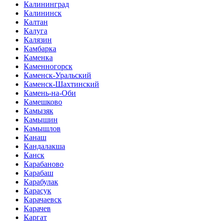
Калининград
Калининск
Калтан
Калуга
Калязин
Камбарка
Каменка
Каменногорск
Каменск-Уральский
Каменск-Шахтинский
Камень-на-Оби
Камешково
Камызяк
Камышин
Камышлов
Канаш
Кандалакша
Канск
Карабаново
Карабаш
Карабулак
Карасук
Карачаевск
Карачев
Каргат