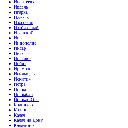
Ивантеевка
Ивдель
Игарка
Ижевск
Избербаш
Изобильный
Иланский
Инза
Иннополис
Инсар
Инта
Ипатово
Ирбит
Иркутск
Исилькуль
Искитим
Истра
Ишим
Ишимбай
Йошкар-Ола
Кадников
Казань
Калач
Калач-на-Дону
Калачинск