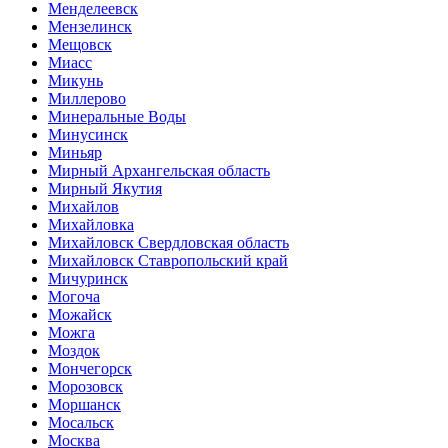
Менделеевск
Мензелинск
Мещовск
Миасс
Микунь
Миллерово
Минеральные Воды
Минусинск
Миньяр
Мирный Архангельская область
Мирный Якутия
Михайлов
Михайловка
Михайловск Свердловская область
Михайловск Ставропольский край
Мичуринск
Могоча
Можайск
Можга
Моздок
Мончегорск
Морозовск
Моршанск
Мосальск
Москва