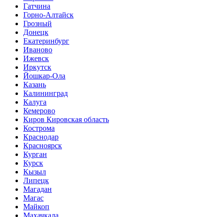
Гатчина
Горно-Алтайск
Грозный
Донецк
Екатеринбург
Иваново
Ижевск
Иркутск
Йошкар-Ола
Казань
Калининград
Калуга
Кемерово
Киров Кировская область
Кострома
Краснодар
Красноярск
Курган
Курск
Кызыл
Липецк
Магадан
Магас
Майкоп
Махачкала