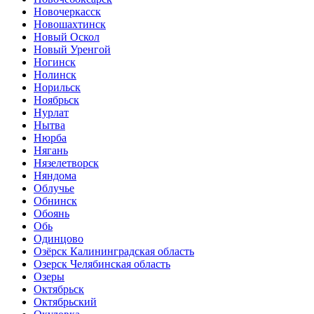
Новочеркасск
Новошахтинск
Новый Оскол
Новый Уренгой
Ногинск
Нолинск
Норильск
Ноябрьск
Нурлат
Нытва
Нюрба
Нягань
Нязелетворск
Няндома
Облучье
Обнинск
Обоянь
Обь
Одинцово
Озёрск Калининградская область
Озерск Челябинская область
Озеры
Октябрьск
Октябрьский