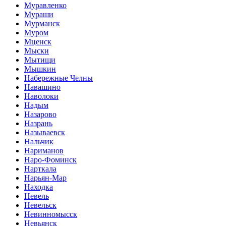
Муравленко
Мураши
Мурманск
Муром
Мценск
Мыски
Мытищи
Мышкин
Набережные Челны
Навашино
Наволоки
Надым
Назарово
Назрань
Называевск
Нальчик
Нариманов
Наро-Фоминск
Нарткала
Нарьян-Мар
Находка
Невель
Невельск
Невинномысск
Невьянск