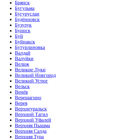
Брянск
Бугульма
Бугуруслан
Будённовск
Бузулук
Буинск
Буй
Буйнакск
Бутурлиновка
Валдай
Валуйки
Велиж
Великие Луки
Великий Новгород
Великий Устюг
Вельск
Венёв
Верещагино
Верея
Верхнеуральск
Верхний Тагил
Верхний Уфалей
Верхняя Пышма
Верхняя Салда
Верхняя Тура