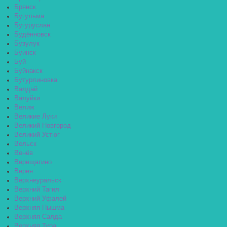
Брянск
Бугульма
Бугуруслан
Будённовск
Бузулук
Буинск
Буй
Буйнакск
Бутурлиновка
Валдай
Валуйки
Велиж
Великие Луки
Великий Новгород
Великий Устюг
Вельск
Венёв
Верещагино
Верея
Верхнеуральск
Верхний Тагил
Верхний Уфалей
Верхняя Пышма
Верхняя Салда
Верхняя Тура