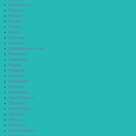
Муравленко
Мураши
Мурманск
Муром
Мценск
Мыски
Мытищи
Мышкин
Набережные Челны
Навашино
Наволоки
Надым
Назарово
Назрань
Называевск
Нальчик
Нариманов
Наро-Фоминск
Нарткала
Нарьян-Мар
Находка
Невель
Невельск
Невинномысск