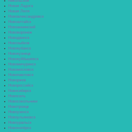
Никольское
Новая Ладога
Новая Ляля
Новоалександровск
Новоалтайск
Новоаннинский
Нововоронеж
Новодвинск
Новозыбков
Новокубанск
Новокузнецк
Новокуйбышевск
Новомичуринск
Новомосковск
Новопавловск
Новоржев
Новороссийск
Новосибирск
Новосиль
Новосокольники
Новотроицк
Новоузенск
Новоульяновск
Новоуральск
Новохопёрск