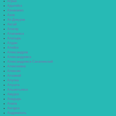
Агрыз
Адыгейск
Азнакаево
Азов
Ак-Довурак
Аксай
Алагир
Алапаевск
Алатырь
Алдан
Алейск
Александров
Александровск
Александровск-Сахалинский
Алексеевка
Алексин
Алзамай
Алупка
Алушта
Альметьевск
Амурск
Анадырь
Анапа
Ангарск
Андреаполь