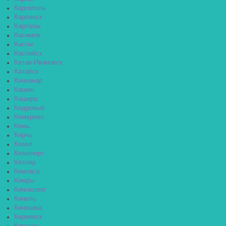
Каргополь
Карпинск
Карталы
Касимов
Касли
Каспийск
Катав-Ивановск
Катайск
Качканар
Кашин
Кашира
Кедровый
Кемерово
Кемь
Керчь
Кизел
Кизилюрт
Кизляр
Кимовск
Кимры
Кингисепп
Кинель
Кинешма
Киреевск