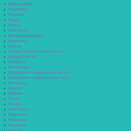
Менделеевск
Мензелинск
Мещовск
Миасс
Микунь
Миллерово
Минеральные Воды
Минусинск
Миньяр
Мирный Архангельская область
Мирный Якутия
Михайлов
Михайловка
Михайловск Свердловская область
Михайловск Ставропольский край
Мичуринск
Могоча
Можайск
Можга
Моздок
Мончегорск
Морозовск
Моршанск
Мосальск
Москва