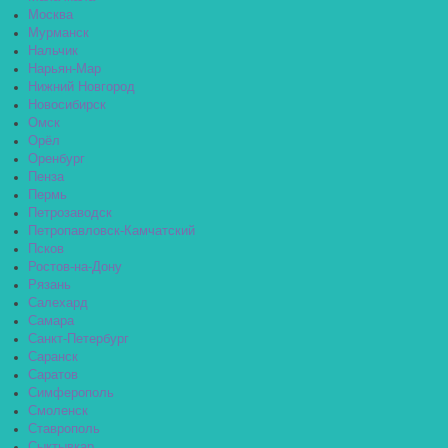
Москва
Мурманск
Нальчик
Нарьян-Мар
Нижний Новгород
Новосибирск
Омск
Орёл
Оренбург
Пенза
Пермь
Петрозаводск
Петропавловск-Камчатский
Псков
Ростов-на-Дону
Рязань
Салехард
Самара
Санкт-Петербург
Саранск
Саратов
Симферополь
Смоленск
Ставрополь
Сыктывкар