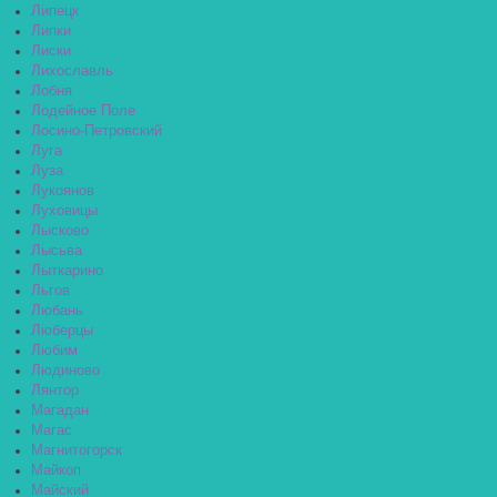
Липецк
Липки
Лиски
Лихославль
Лобня
Лодейное Поле
Лосино-Петровский
Луга
Луза
Лукоянов
Луховицы
Лысково
Лысьва
Лыткарино
Льгов
Любань
Люберцы
Любим
Людиново
Лянтор
Магадан
Магас
Магнитогорск
Майкоп
Майский