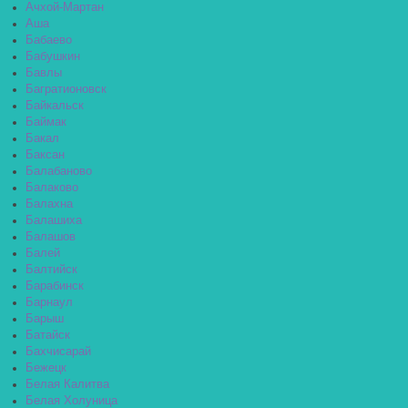
Ачхой-Мартан
Аша
Бабаево
Бабушкин
Бавлы
Багратионовск
Байкальск
Баймак
Бакал
Баксан
Балабаново
Балаково
Балахна
Балашиха
Балашов
Балей
Балтийск
Барабинск
Барнаул
Барыш
Батайск
Бахчисарай
Бежецк
Белая Калитва
Белая Холуница