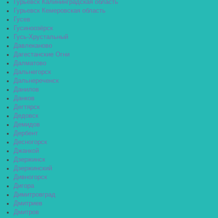
Гурьевск Калининградская область
Гурьевск Кемеровская область
Гусев
Гусиноозёрск
Гусь-Хрустальный
Давлеканово
Дагестанские Огни
Далматово
Дальнегорск
Дальнереченск
Данилов
Данков
Дегтярск
Дедовск
Демидов
Дербент
Десногорск
Джанкой
Дзержинск
Дзержинский
Дивногорск
Дигора
Димитровград
Дмитриев
Дмитров