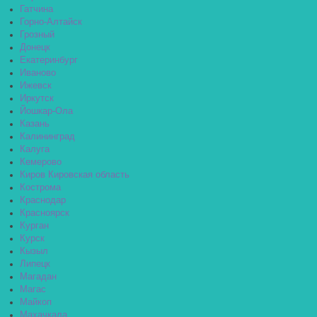
Гатчина
Горно-Алтайск
Грозный
Донецк
Екатеринбург
Иваново
Ижевск
Иркутск
Йошкар-Ола
Казань
Калининград
Калуга
Кемерово
Киров Кировская область
Кострома
Краснодар
Красноярск
Курган
Курск
Кызыл
Липецк
Магадан
Магас
Майкоп
Махачкала