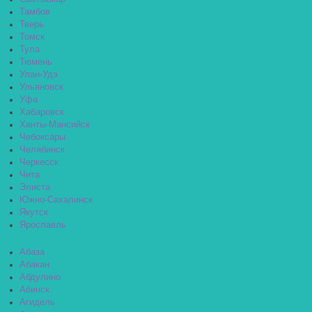
Тамбов
Тверь
Томск
Тула
Тюмень
Улан-Удэ
Ульяновск
Уфа
Хабаровск
Ханты-Мансийск
Чебоксары
Челябинск
Черкесск
Чита
Элиста
Южно-Сахалинск
Якутск
Ярославль
Абаза
Абакан
Абдулино
Абинск
Агидель