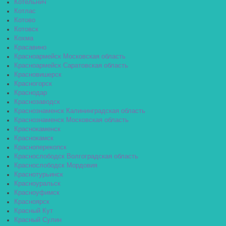
Котельнич
Котлас
Котово
Котовск
Кохма
Красавино
Красноармейск Московская область
Красноармейск Саратовская область
Красновишерск
Красногорск
Краснодар
Краснозаводск
Краснознаменск Калининградская область
Краснознаменск Московская область
Краснокаменск
Краснокамск
Красноперекопск
Краснослободск Волгоградская область
Краснослободск Мордовия
Краснотурьинск
Красноуральск
Красноуфимск
Красноярск
Красный Кут
Красный Сулин