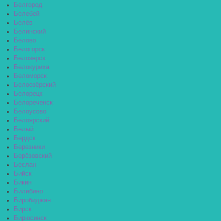
Белгород
Белебей
Белёв
Белинский
Белово
Белогорск
Белозерск
Белокуриха
Беломорск
Белоозёрский
Белорецк
Белореченск
Белоусово
Белоярский
Белый
Бердск
Березники
Берёзовский
Беслан
Бийск
Бикин
Билибино
Биробиджан
Бирск
Бирюсинск