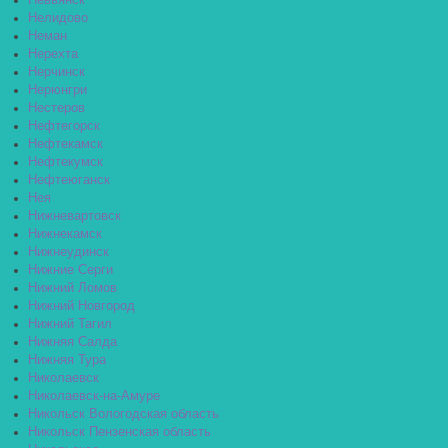
Невьянск
Нелидово
Неман
Нерехта
Нерчинск
Нерюнгри
Нестеров
Нефтегорск
Нефтекамск
Нефтекумск
Нефтеюганск
Нея
Нижневартовск
Нижнекамск
Нижнеудинск
Нижние Серги
Нижний Ломов
Нижний Новгород
Нижний Тагил
Нижняя Салда
Нижняя Тура
Николаевск
Николаевск-на-Амуре
Никольск Вологодская область
Никольск Пензенская область