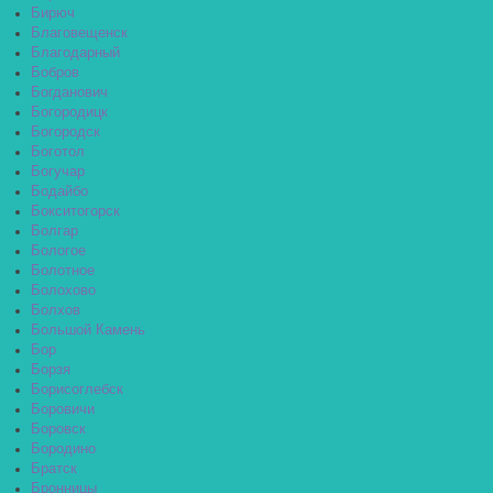
Бирюч
Благовещенск
Благодарный
Бобров
Богданович
Богородицк
Богородск
Боготол
Богучар
Бодайбо
Бокситогорск
Болгар
Бологое
Болотное
Болохово
Болхов
Большой Камень
Бор
Борзя
Борисоглебск
Боровичи
Боровск
Бородино
Братск
Бронницы