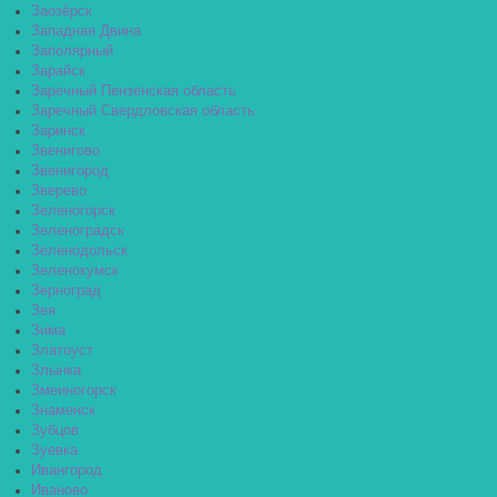
Заозёрск
Западная Двина
Заполярный
Зарайск
Заречный Пензенская область
Заречный Свердловская область
Заринск
Звенигово
Звенигород
Зверево
Зеленогорск
Зеленоградск
Зеленодольск
Зеленокумск
Зерноград
Зея
Зима
Златоуст
Злынка
Змеиногорск
Знаменск
Зубцов
Зуевка
Ивангород
Иваново