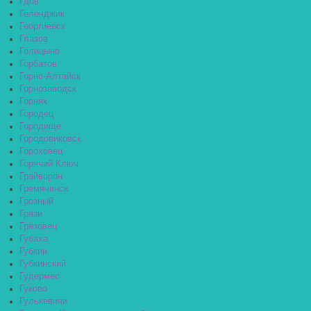
Гдов
Геленджик
Георгиевск
Глазов
Голицыно
Горбатов
Горно-Алтайск
Горнозаводск
Горняк
Городец
Городище
Городовиковск
Гороховец
Горячий Ключ
Грайворон
Гремячинск
Грозный
Грязи
Грязовец
Губаха
Губкин
Губкинский
Гудермес
Гуково
Гулькевичи