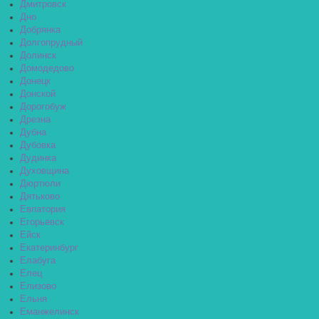
Дмитровск
Дно
Добрянка
Долгопрудный
Долинск
Домодедово
Донецк
Донской
Дорогобуж
Дрезна
Дубна
Дубовка
Дудинка
Духовщина
Дюртюли
Дятьково
Евпатория
Егорьевск
Ейск
Екатеринбург
Елабуга
Елец
Елизово
Ельня
Еманжелинск