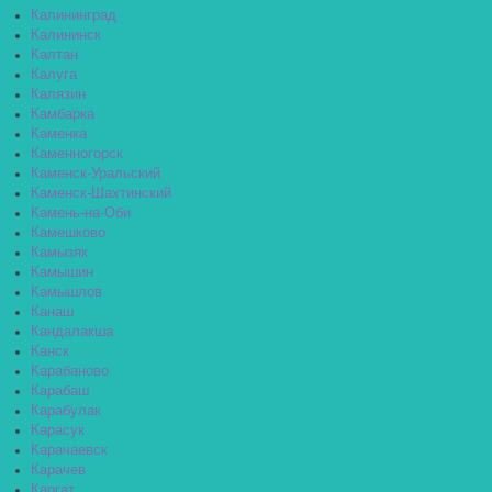
Калининград
Калининск
Калтан
Калуга
Калязин
Камбарка
Каменка
Каменногорск
Каменск-Уральский
Каменск-Шахтинский
Камень-на-Оби
Камешково
Камызяк
Камышин
Камышлов
Канаш
Кандалакша
Канск
Карабаново
Карабаш
Карабулак
Карасук
Карачаевск
Карачев
Каргат