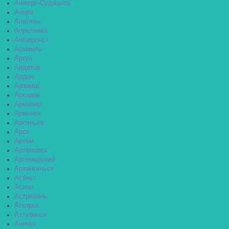
Анжеро-Судженск
Анива
Апатиты
Апрелевка
Апшеронск
Арамиль
Аргун
Ардатов
Ардон
Арзамас
Аркадак
Армавир
Армянск
Арсеньев
Арск
Артём
Артёмовск
Артёмовский
Архангельск
Асбест
Асино
Астрахань
Аткарск
Ахтубинск
Ачинск