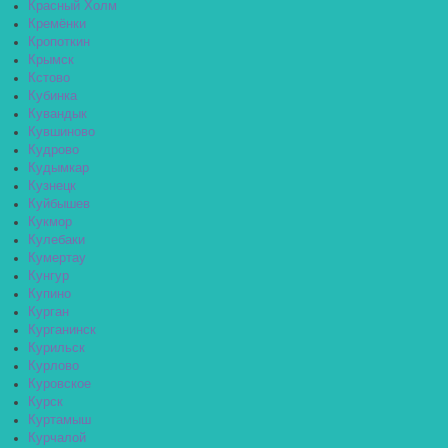
Красный Холм
Кремёнки
Кропоткин
Крымск
Кстово
Кубинка
Кувандык
Кувшиново
Кудрово
Кудымкар
Кузнецк
Куйбышев
Кукмор
Кулебаки
Кумертау
Кунгур
Купино
Курган
Курганинск
Курильск
Курлово
Куровское
Курск
Куртамыш
Курчалой