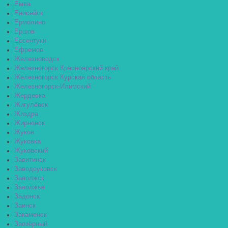
Емва
Енисейск
Ермолино
Ершов
Ессентуки
Ефремов
Железноводск
Железногорск Красноярский край
Железногорск Курская область
Железногорск-Илимский
Жердевка
Жигулёвск
Жиздра
Жирновск
Жуков
Жуковка
Жуковский
Завитинск
Заводоуковск
Заволжск
Заволжье
Задонск
Заинск
Закаменск
Заозёрный