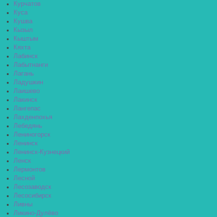
Курчатов
Куса
Кушва
Кызыл
Кыштым
Кяхта
Лабинск
Лабытнанги
Лагань
Ладушкин
Лаишево
Лакинск
Лангепас
Лахденпохья
Лебедянь
Лениногорск
Ленинск
Ленинск-Кузнецкий
Ленск
Лермонтов
Лесной
Лесозаводск
Лесосибирск
Ливны
Ликино-Дулёво