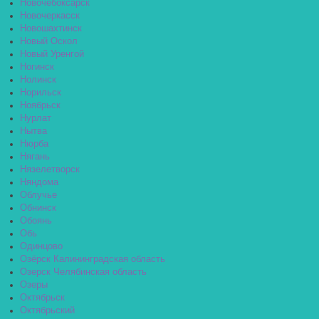
Новочебоксарск
Новочеркасск
Новошахтинск
Новый Оскол
Новый Уренгой
Ногинск
Нолинск
Норильск
Ноябрьск
Нурлат
Нытва
Нюрба
Нягань
Нязелетворск
Няндома
Облучье
Обнинск
Обоянь
Обь
Одинцово
Озёрск Калининградская область
Озерск Челябинская область
Озеры
Октябрьск
Октябрьский