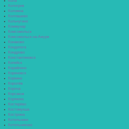
Кола
Кологрив
Коломна
Колпашево
Кольчугино
Коммунар
Комсомольск
Комсомольск-на-Амуре
Конаково
Кондопога
Кондрово
Константиновск
Копейск
Кораблино
Кореновск
Коркино
Королёв
Короча
Корсаков
Коряжма
Костерёво
Костомукша
Кострома
Котельники
Котельниково