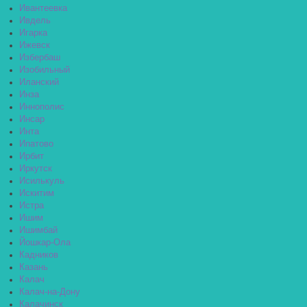
Ивантеевка
Ивдель
Игарка
Ижевск
Избербаш
Изобильный
Иланский
Инза
Иннополис
Инсар
Инта
Ипатово
Ирбит
Иркутск
Исилькуль
Искитим
Истра
Ишим
Ишимбай
Йошкар-Ола
Кадников
Казань
Калач
Калач-на-Дону
Калачинск