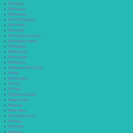
Макаров
Макарьев
Макушино
Малая Вишера
Малгобек
Малмыж
Малоархангельск
Малоярославец
Мамадыш
Мамоново
Мантурово
Мариинск
Мариинский Посад
Маркс
Махачкала
Мглин
Мегион
Медвежьегорск
Медногорск
Медынь
Межгорье
Междуреченск
Мезень
Меленки
Мелеуз