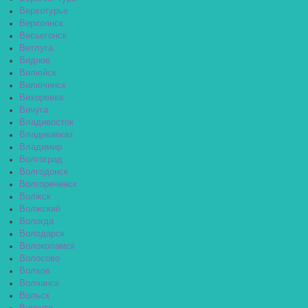
Верхотурье
Верхоянск
Весьегонск
Ветлуга
Видное
Вилюйск
Вилючинск
Вихоревка
Вичуга
Владивосток
Владикавказ
Владимир
Волгоград
Волгодонск
Волгореченск
Волжск
Волжский
Вологда
Володарск
Волоколамск
Волосово
Волхов
Волчанск
Вольск