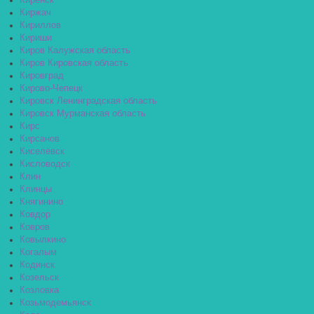
Киренск
Киржач
Кириллов
Кириши
Киров Калужская область
Киров Кировская область
Кировград
Кирово-Чепецк
Кировск Ленинградская область
Кировск Мурманская область
Кирс
Кирсанов
Киселёвск
Кисловодск
Клин
Клинцы
Княгинино
Ковдор
Ковров
Ковылкино
Когалым
Кодинск
Козельск
Козловка
Козьмодемьянск