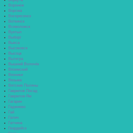
Воркута
Воронеж
Ворсма
Воскресенск
Воткинск
Всеволожск
Вуктыл
Выборг
Выкса
Высоковск
Высоцк
Вытегра
Вышний Волочёк
Вяземский
Вязники
Вязьма
Вятские Поляны
Гаврилов Посад
Гаврилов-Ям
Гагарин
Гаджиево
Гай
Галич
Гатчина
Гвардейск