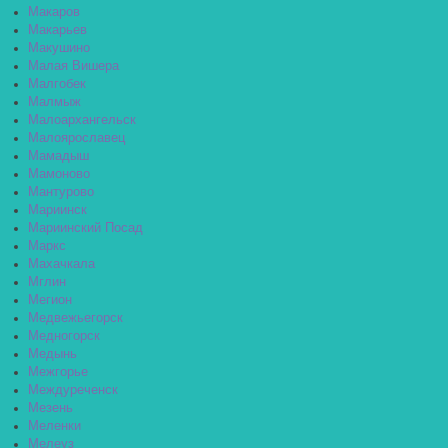
Макаров
Макарьев
Макушино
Малая Вишера
Малгобек
Малмыж
Малоархангельск
Малоярославец
Мамадыш
Мамоново
Мантурово
Мариинск
Мариинский Посад
Маркс
Махачкала
Мглин
Мегион
Медвежьегорск
Медногорск
Медынь
Межгорье
Междуреченск
Мезень
Меленки
Мелеуз