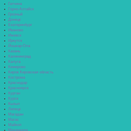
Гатчина
Горно-Алтайск
Грозный
Донецк
Екатеринбург
Иваново
Ижевск
Иркутск
Йошкар-Ола
Казань
Калининград
Калуга
Кемерово
Киров Кировская область
Кострома
Краснодар
Красноярск
Курган
Курск
Кызыл
Липецк
Магадан
Магас
Майкоп
Махачкала