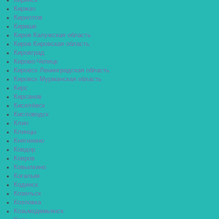
Киренск
Киржач
Кириллов
Кириши
Киров Калужская область
Киров Кировская область
Кировград
Кирово-Чепецк
Кировск Ленинградская область
Кировск Мурманская область
Кирс
Кирсанов
Киселёвск
Кисловодск
Клин
Клинцы
Княгинино
Ковдор
Ковров
Ковылкино
Когалым
Кодинск
Козельск
Козловка
Козьмодемьянск