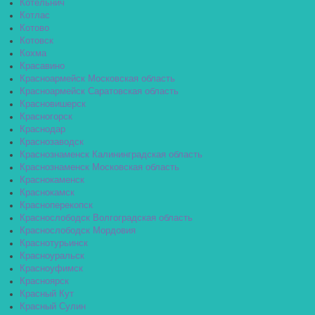
Котельнич
Котлас
Котово
Котовск
Кохма
Красавино
Красноармейск Московская область
Красноармейск Саратовская область
Красновишерск
Красногорск
Краснодар
Краснозаводск
Краснознаменск Калининградская область
Краснознаменск Московская область
Краснокаменск
Краснокамск
Красноперекопск
Краснослободск Волгоградская область
Краснослободск Мордовия
Краснотурьинск
Красноуральск
Красноуфимск
Красноярск
Красный Кут
Красный Сулин