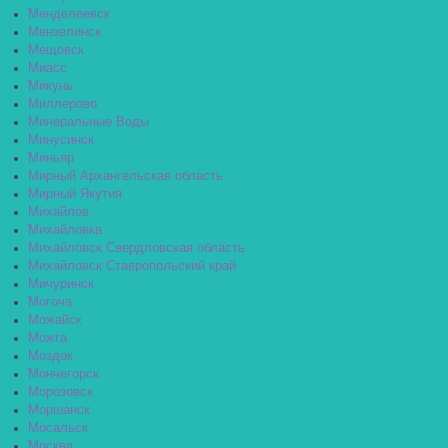
Менделеевск
Мензелинск
Мещовск
Миасс
Микунь
Миллерово
Минеральные Воды
Минусинск
Миньяр
Мирный Архангельская область
Мирный Якутия
Михайлов
Михайловка
Михайловск Свердловская область
Михайловск Ставропольский край
Мичуринск
Могоча
Можайск
Можга
Моздок
Мончегорск
Морозовск
Моршанск
Мосальск
Москва