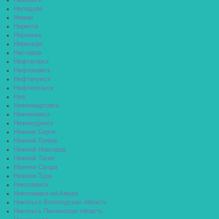
Невьянск
Нелидово
Неман
Нерехта
Нерчинск
Нерюнгри
Нестеров
Нефтегорск
Нефтекамск
Нефтекумск
Нефтеюганск
Нея
Нижневартовск
Нижнекамск
Нижнеудинск
Нижние Серги
Нижний Ломов
Нижний Новгород
Нижний Тагил
Нижняя Салда
Нижняя Тура
Николаевск
Николаевск-на-Амуре
Никольск Вологодская область
Никольск Пензенская область