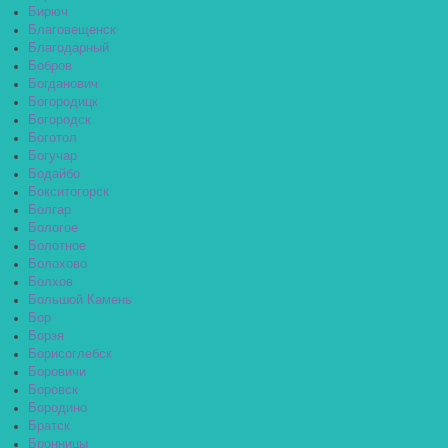
Бирюч
Благовещенск
Благодарный
Бобров
Богданович
Богородицк
Богородск
Боготол
Богучар
Бодайбо
Бокситогорск
Болгар
Бологое
Болотное
Болохово
Болхов
Большой Камень
Бор
Борзя
Борисоглебск
Боровичи
Боровск
Бородино
Братск
Бронницы