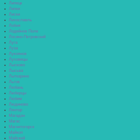
Липецк
Липки
Лиски
Лихославль
Лобня
Лодейное Поле
Лосино-Петровский
Луга
Луза
Лукоянов
Луховицы
Лысково
Лысьва
Лыткарино
Льгов
Любань
Люберцы
Любим
Людиново
Лянтор
Магадан
Магас
Магнитогорск
Майкоп
Майский