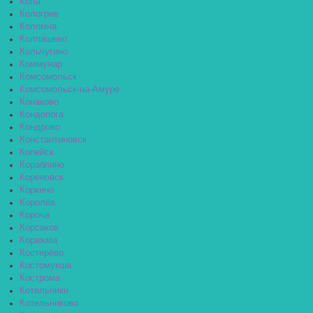
Кола
Кологрив
Коломна
Колпашево
Кольчугино
Коммунар
Комсомольск
Комсомольск-на-Амуре
Конаково
Кондопога
Кондрово
Константиновск
Копейск
Кораблино
Кореновск
Коркино
Королёв
Короча
Корсаков
Коряжма
Костерёво
Костомукша
Кострома
Котельники
Котельниково