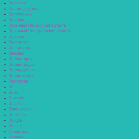
Заозёрск
Западная Двина
Заполярный
Зарайск
Заречный Пензенская область
Заречный Свердловская область
Заринск
Звенигово
Звенигород
Зверево
Зеленогорск
Зеленоградск
Зеленодольск
Зеленокумск
Зерноград
Зея
Зима
Златоуст
Злынка
Змеиногорск
Знаменск
Зубцов
Зуевка
Ивангород
Иваново