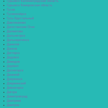
Гурьевск Калининградская область
Гурьевск Кемеровская область
Гусев
Гусиноозёрск
Гусь-Хрустальный
Давлеканово
Дагестанские Огни
Далматово
Дальнегорск
Дальнереченск
Данилов
Данков
Дегтярск
Дедовск
Демидов
Дербент
Десногорск
Джанкой
Дзержинск
Дзержинский
Дивногорск
Дигора
Димитровград
Дмитриев
Дмитров