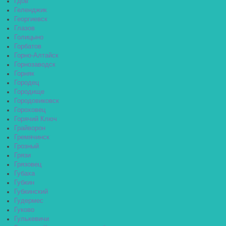
Гдов
Геленджик
Георгиевск
Глазов
Голицыно
Горбатов
Горно-Алтайск
Горнозаводск
Горняк
Городец
Городище
Городовиковск
Гороховец
Горячий Ключ
Грайворон
Гремячинск
Грозный
Грязи
Грязовец
Губаха
Губкин
Губкинский
Гудермес
Гуково
Гулькевичи