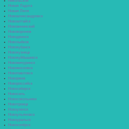
Никольское
Новая Ладога
Новая Ляля
Новоалександровск
Новоалтайск
Новоаннинский
Нововоронеж
Новодвинск
Новозыбков
Новокубанск
Новокузнецк
Новокуйбышевск
Новомичуринск
Новомосковск
Новопавловск
Новоржев
Новороссийск
Новосибирск
Новосиль
Новосокольники
Новотроицк
Новоузенск
Новоульяновск
Новоуральск
Новохопёрск