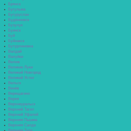
Брянск
Бугульма
Бугуруслан
Будённовск
Бузулук
Буинск
Буй
Буйнакск
Бутурлиновка
Валдай
Валуйки
Велиж
Великие Луки
Великий Новгород
Великий Устюг
Вельск
Венёв
Верещагино
Верея
Верхнеуральск
Верхний Тагил
Верхний Уфалей
Верхняя Пышма
Верхняя Салда
Верхняя Тура