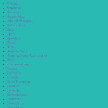
Москва
Мурманск
Нальчик
Нарьян-Мар
Нижний Новгород
Новосибирск
Омск
Орёл
Оренбург
Пенза
Пермь
Петрозаводск
Петропавловск-Камчатский
Псков
Ростов-на-Дону
Рязань
Салехард
Самара
Санкт-Петербург
Саранск
Саратов
Симферополь
Смоленск
Ставрополь
Сыктывкар