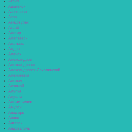
Агрыз
Адыгейск
Азнакаево
Азов
Ак-Довурак
Аксай
Алагир
Алапаевск
Алатырь
Алдан
Алейск
Александров
Александровск
Александровск-Сахалинский
Алексеевка
Алексин
Алзамай
Алупка
Алушта
Альметьевск
Амурск
Анадырь
Анапа
Ангарск
Андреаполь