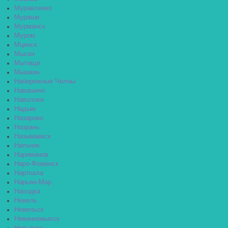
Муравленко
Мураши
Мурманск
Муром
Мценск
Мыски
Мытищи
Мышкин
Набережные Челны
Навашино
Наволоки
Надым
Назарово
Назрань
Называевск
Нальчик
Нариманов
Наро-Фоминск
Нарткала
Нарьян-Мар
Находка
Невель
Невельск
Невинномысск