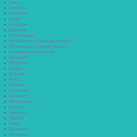
Емва
Енисейск
Ермолино
Ершов
Ессентуки
Ефремов
Железноводск
Железногорск Красноярский край
Железногорск Курская область
Железногорск-Илимский
Жердевка
Жигулёвск
Жиздра
Жирновск
Жуков
Жуковка
Жуковский
Завитинск
Заводоуковск
Заволжск
Заволжье
Задонск
Заинск
Закаменск
Заозёрный