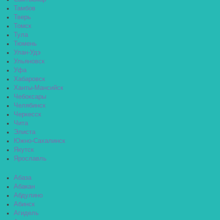
Тамбов
Тверь
Томск
Тула
Тюмень
Улан-Удэ
Ульяновск
Уфа
Хабаровск
Ханты-Мансийск
Чебоксары
Челябинск
Черкесск
Чита
Элиста
Южно-Сахалинск
Якутск
Ярославль
Абаза
Абакан
Абдулино
Абинск
Агидель