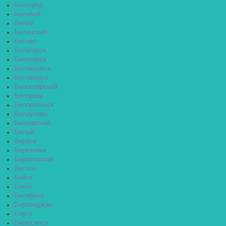
Белгород
Белебей
Белёв
Белинский
Белово
Белогорск
Белозерск
Белокуриха
Беломорск
Белоозёрский
Белорецк
Белореченск
Белоусово
Белоярский
Белый
Бердск
Березники
Берёзовский
Беслан
Бийск
Бикин
Билибино
Биробиджан
Бирск
Бирюсинск