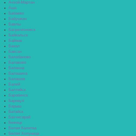
Ачхой-Мартан
Аша
Бабаево
Бабушкин
Бавлы
Багратионовск
Байкальск
Баймак
Бакал
Баксан
Балабаново
Балаково
Балахна
Балашиха
Балашов
Балей
Балтийск
Барабинск
Барнаул
Барыш
Батайск
Бахчисарай
Бежецк
Белая Калитва
Белая Холуница