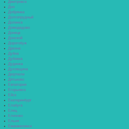
Дмитровск
Дно
Добрянка
Долгопрудный
Долинск
Домодедово
Донецк
Донской
Дорогобуж
Дрезна
Дубна
Дубовка
Дудинка
Духовщина
Дюртюли
Дятьково
Евпатория
Егорьевск
Ейск
Екатеринбург
Елабуга
Елец
Елизово
Ельня
Еманжелинск