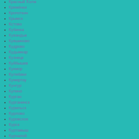
Красный Холм
Кремёнки
Кропоткин
Крымск
Кстово
Кубинка
Кувандык
Кувшиново
Кудрово
Кудымкар
Кузнецк
Куйбышев
Кукмор
Кулебаки
Кумертау
Кунгур
Купино
Курган
Курганинск
Курильск
Курлово
Куровское
Курск
Куртамыш
Курчалой