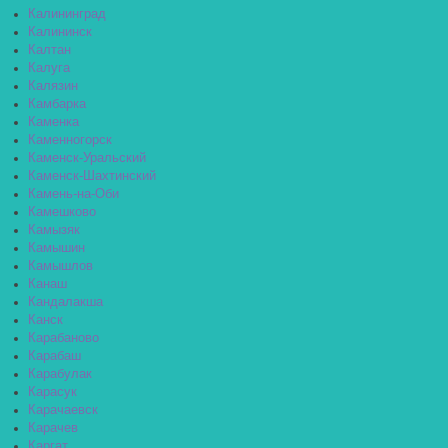
Калининград
Калининск
Калтан
Калуга
Калязин
Камбарка
Каменка
Каменногорск
Каменск-Уральский
Каменск-Шахтинский
Камень-на-Оби
Камешково
Камызяк
Камышин
Камышлов
Канаш
Кандалакша
Канск
Карабаново
Карабаш
Карабулак
Карасук
Карачаевск
Карачев
Каргат