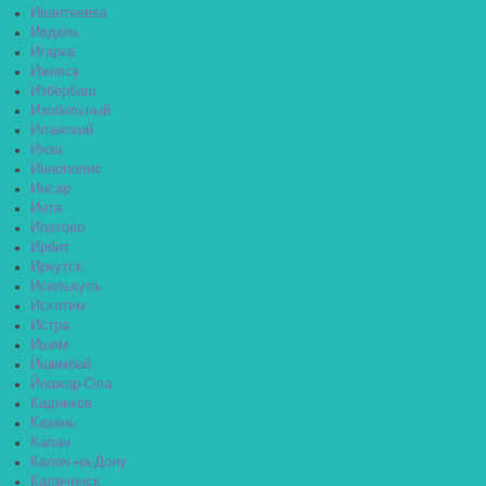
Ивантеевка
Ивдель
Игарка
Ижевск
Избербаш
Изобильный
Иланский
Инза
Иннополис
Инсар
Инта
Ипатово
Ирбит
Иркутск
Исилькуль
Искитим
Истра
Ишим
Ишимбай
Йошкар-Ола
Кадников
Казань
Калач
Калач-на-Дону
Калачинск