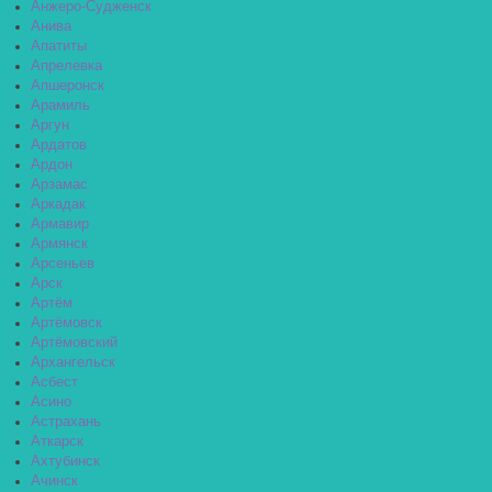
Анжеро-Судженск
Анива
Апатиты
Апрелевка
Апшеронск
Арамиль
Аргун
Ардатов
Ардон
Арзамас
Аркадак
Армавир
Армянск
Арсеньев
Арск
Артём
Артёмовск
Артёмовский
Архангельск
Асбест
Асино
Астрахань
Аткарск
Ахтубинск
Ачинск