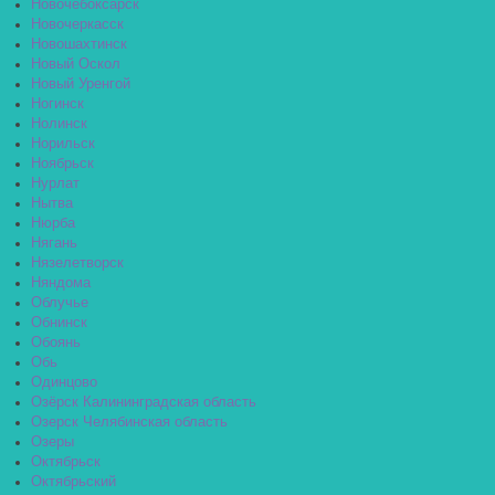
Новочебоксарск
Новочеркасск
Новошахтинск
Новый Оскол
Новый Уренгой
Ногинск
Нолинск
Норильск
Ноябрьск
Нурлат
Нытва
Нюрба
Нягань
Нязелетворск
Няндома
Облучье
Обнинск
Обоянь
Обь
Одинцово
Озёрск Калининградская область
Озерск Челябинская область
Озеры
Октябрьск
Октябрьский