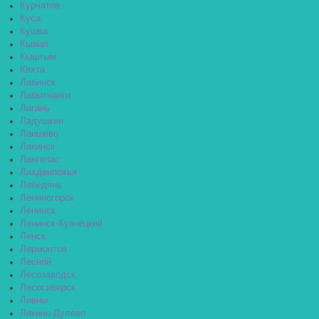
Курчатов
Куса
Кушва
Кызыл
Кыштым
Кяхта
Лабинск
Лабытнанги
Лагань
Ладушкин
Лаишево
Лакинск
Лангепас
Лахденпохья
Лебедянь
Лениногорск
Ленинск
Ленинск-Кузнецкий
Ленск
Лермонтов
Лесной
Лесозаводск
Лесосибирск
Ливны
Ликино-Дулёво