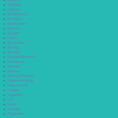
Воркута
Воронеж
Ворсма
Воскресенск
Воткинск
Всеволожск
Вуктыл
Выборг
Выкса
Высоковск
Высоцк
Вытегра
Вышний Волочёк
Вяземский
Вязники
Вязьма
Вятские Поляны
Гаврилов Посад
Гаврилов-Ям
Гагарин
Гаджиево
Гай
Галич
Гатчина
Гвардейск