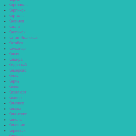
Каргополь
Карпинск
Карталы
Касимов
Касли
Каспийск
Катав-Ивановск
Катайск
Качканар
Кашин
Кашира
Кедровый
Кемерово
Кемь
Керчь
Кизел
Кизилюрт
Кизляр
Кимовск
Кимры
Кингисепп
Кинель
Кинешма
Киреевск