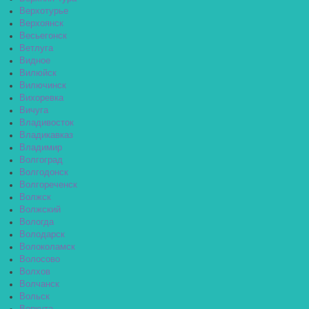
Верхотурье
Верхоянск
Весьегонск
Ветлуга
Видное
Вилюйск
Вилючинск
Вихоревка
Вичуга
Владивосток
Владикавказ
Владимир
Волгоград
Волгодонск
Волгореченск
Волжск
Волжский
Вологда
Володарск
Волоколамск
Волосово
Волхов
Волчанск
Вольск