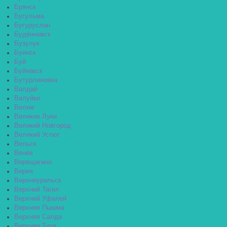
Брянск
Бугульма
Бугуруслан
Будённовск
Бузулук
Буинск
Буй
Буйнакск
Бутурлиновка
Валдай
Валуйки
Велиж
Великие Луки
Великий Новгород
Великий Устюг
Вельск
Венёв
Верещагино
Верея
Верхнеуральск
Верхний Тагил
Верхний Уфалей
Верхняя Пышма
Верхняя Салда
Верхняя Тура