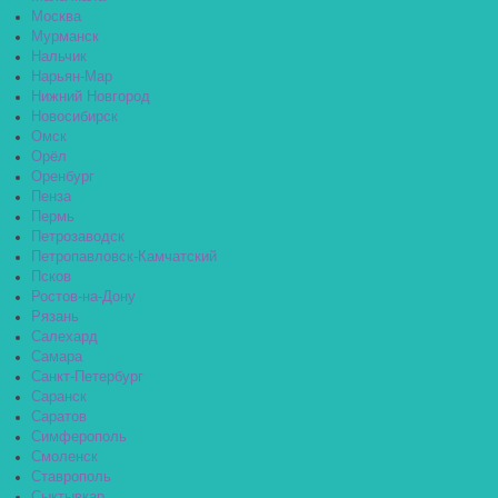
Москва
Мурманск
Нальчик
Нарьян-Мар
Нижний Новгород
Новосибирск
Омск
Орёл
Оренбург
Пенза
Пермь
Петрозаводск
Петропавловск-Камчатский
Псков
Ростов-на-Дону
Рязань
Салехард
Самара
Санкт-Петербург
Саранск
Саратов
Симферополь
Смоленск
Ставрополь
Сыктывкар