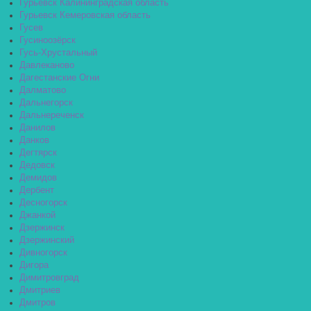
Гурьевск Калининградская область
Гурьевск Кемеровская область
Гусев
Гусиноозёрск
Гусь-Хрустальный
Давлеканово
Дагестанские Огни
Далматово
Дальнегорск
Дальнереченск
Данилов
Данков
Дегтярск
Дедовск
Демидов
Дербент
Десногорск
Джанкой
Дзержинск
Дзержинский
Дивногорск
Дигора
Димитровград
Дмитриев
Дмитров