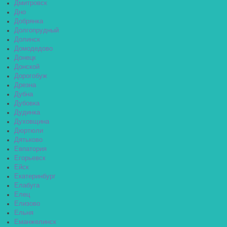
Дмитровск
Дно
Добрянка
Долгопрудный
Долинск
Домодедово
Донецк
Донской
Дорогобуж
Дрезна
Дубна
Дубовка
Дудинка
Духовщина
Дюртюли
Дятьково
Евпатория
Егорьевск
Ейск
Екатеринбург
Елабуга
Елец
Елизово
Ельня
Еманжелинск