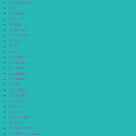
Ачхой-Мартан
Аша
Бабаево
Бабушкин
Бавлы
Багратионовск
Байкальск
Баймак
Бакал
Баксан
Балабаново
Балаково
Балахна
Балашиха
Балашов
Балей
Балтийск
Барабинск
Барнаул
Барыш
Батайск
Бахчисарай
Бежецк
Белая Калитва
Белая Холуница