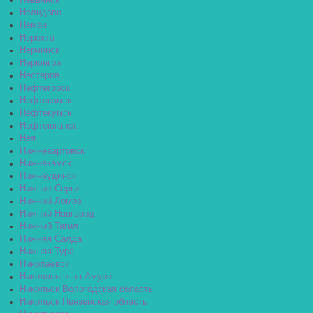
Невьянск
Нелидово
Неман
Нерехта
Нерчинск
Нерюнгри
Нестеров
Нефтегорск
Нефтекамск
Нефтекумск
Нефтеюганск
Нея
Нижневартовск
Нижнекамск
Нижнеудинск
Нижние Серги
Нижний Ломов
Нижний Новгород
Нижний Тагил
Нижняя Салда
Нижняя Тура
Николаевск
Николаевск-на-Амуре
Никольск Вологодская область
Никольск Пензенская область