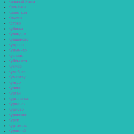
Красный Холм
Кремёнки
Кропоткин
Крымск
Кстово
Кубинка
Кувандык
Кувшиново
Кудрово
Кудымкар
Кузнецк
Куйбышев
Кукмор
Кулебаки
Кумертау
Кунгур
Купино
Курган
Курганинск
Курильск
Курлово
Куровское
Курск
Куртамыш
Курчалой