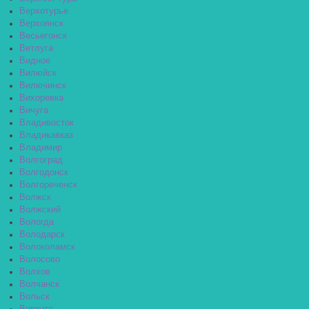
Верхотурье
Верхоянск
Весьегонск
Ветлуга
Видное
Вилюйск
Вилючинск
Вихоревка
Вичуга
Владивосток
Владикавказ
Владимир
Волгоград
Волгодонск
Волгореченск
Волжск
Волжский
Вологда
Володарск
Волоколамск
Волосово
Волхов
Волчанск
Вольск