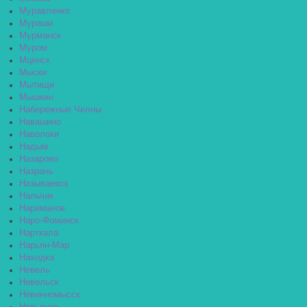
Муравленко
Мураши
Мурманск
Муром
Мценск
Мыски
Мытищи
Мышкин
Набережные Челны
Навашино
Наволоки
Надым
Назарово
Назрань
Называевск
Нальчик
Нариманов
Наро-Фоминск
Нарткала
Нарьян-Мар
Находка
Невель
Невельск
Невинномысск