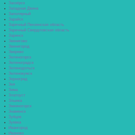
Заозёрск
Западная Двина
Заполярный
Зарайск
Заречный Пензенская область
Заречный Свердловская область
Заринск
Звенигово
Звенигород
Зверево
Зеленогорск
Зеленоградск
Зеленодольск
Зеленокумск
Зерноград
Зея
Зима
Златоуст
Злынка
Змеиногорск
Знаменск
Зубцов
Зуевка
Ивангород
Иваново