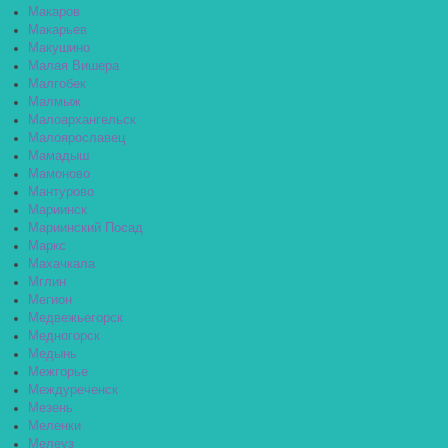
Макаров
Макарьев
Макушино
Малая Вишера
Малгобек
Малмыж
Малоархангельск
Малоярославец
Мамадыш
Мамоново
Мантурово
Мариинск
Мариинский Посад
Маркс
Махачкала
Мглин
Мегион
Медвежьегорск
Медногорск
Медынь
Межгорье
Междуреченск
Мезень
Меленки
Мелеуз