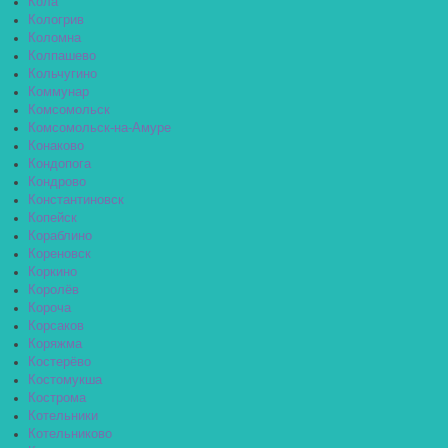
Кола
Кологрив
Коломна
Колпашево
Кольчугино
Коммунар
Комсомольск
Комсомольск-на-Амуре
Конаково
Кондопога
Кондрово
Константиновск
Копейск
Кораблино
Кореновск
Коркино
Королёв
Короча
Корсаков
Коряжма
Костерёво
Костомукша
Кострома
Котельники
Котельниково