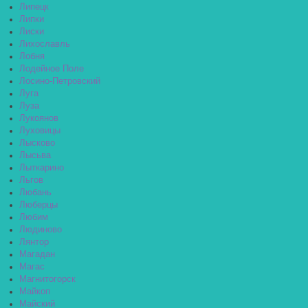
Липецк
Липки
Лиски
Лихославль
Лобня
Лодейное Поле
Лосино-Петровский
Луга
Луза
Лукоянов
Луховицы
Лысково
Лысьва
Лыткарино
Льгов
Любань
Люберцы
Любим
Людиново
Лянтор
Магадан
Магас
Магнитогорск
Майкоп
Майский