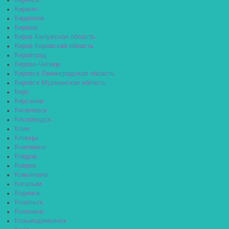
Киренск
Киржач
Кириллов
Кириши
Киров Калужская область
Киров Кировская область
Кировград
Кирово-Чепецк
Кировск Ленинградская область
Кировск Мурманская область
Кирс
Кирсанов
Киселёвск
Кисловодск
Клин
Клинцы
Княгинино
Ковдор
Ковров
Ковылкино
Когалым
Кодинск
Козельск
Козловка
Козьмодемьянск