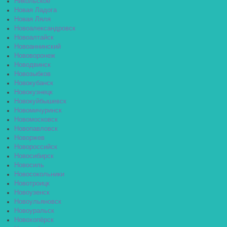
Никольское
Новая Ладога
Новая Ляля
Новоалександровск
Новоалтайск
Новоаннинский
Нововоронеж
Новодвинск
Новозыбков
Новокубанск
Новокузнецк
Новокуйбышевск
Новомичуринск
Новомосковск
Новопавловск
Новоржев
Новороссийск
Новосибирск
Новосиль
Новосокольники
Новотроицк
Новоузенск
Новоульяновск
Новоуральск
Новохопёрск