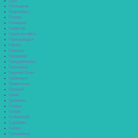
Гдов
Геленджик
Георгиевск
Глазов
Голицыно
Горбатов
Горно-Алтайск
Горнозаводск
Горняк
Городец
Городище
Городовиковск
Гороховец
Горячий Ключ
Грайворон
Гремячинск
Грозный
Грязи
Грязовец
Губаха
Губкин
Губкинский
Гудермес
Гуково
Гулькевичи