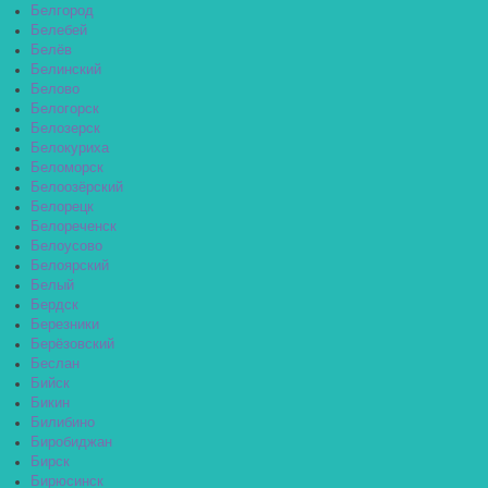
Белгород
Белебей
Белёв
Белинский
Белово
Белогорск
Белозерск
Белокуриха
Беломорск
Белоозёрский
Белорецк
Белореченск
Белоусово
Белоярский
Белый
Бердск
Березники
Берёзовский
Беслан
Бийск
Бикин
Билибино
Биробиджан
Бирск
Бирюсинск