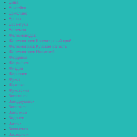
Емва
Енисейск
Ермолино
Ершов
Ессентуки
Ефремов
Железноводск
Железногорск Красноярский край
Железногорск Курская область
Железногорск-Илимский
Жердевка
Жигулёвск
Жиздра
Жирновск
Жуков
Жуковка
Жуковский
Завитинск
Заводоуковск
Заволжск
Заволжье
Задонск
Заинск
Закаменск
Заозёрный