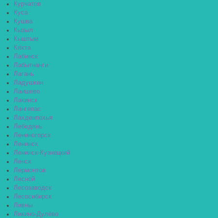
Курчатов
Куса
Кушва
Кызыл
Кыштым
Кяхта
Лабинск
Лабытнанги
Лагань
Ладушкин
Лаишево
Лакинск
Лангепас
Лахденпохья
Лебедянь
Лениногорск
Ленинск
Ленинск-Кузнецкий
Ленск
Лермонтов
Лесной
Лесозаводск
Лесосибирск
Ливны
Ликино-Дулёво