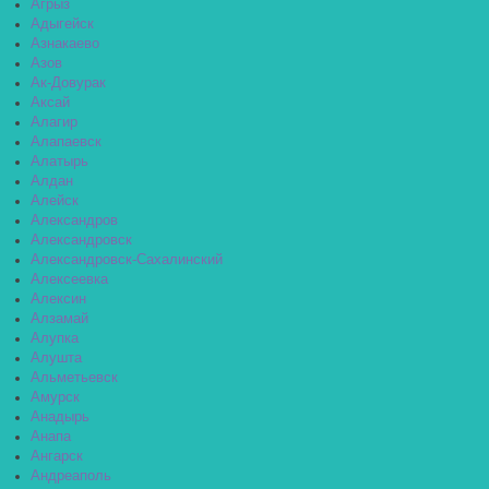
Агрыз
Адыгейск
Азнакаево
Азов
Ак-Довурак
Аксай
Алагир
Алапаевск
Алатырь
Алдан
Алейск
Александров
Александровск
Александровск-Сахалинский
Алексеевка
Алексин
Алзамай
Алупка
Алушта
Альметьевск
Амурск
Анадырь
Анапа
Ангарск
Андреаполь