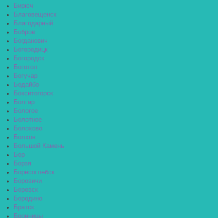
Бирюч
Благовещенск
Благодарный
Бобров
Богданович
Богородицк
Богородск
Боготол
Богучар
Бодайбо
Бокситогорск
Болгар
Бологое
Болотное
Болохово
Болхов
Большой Камень
Бор
Борзя
Борисоглебск
Боровичи
Боровск
Бородино
Братск
Бронницы