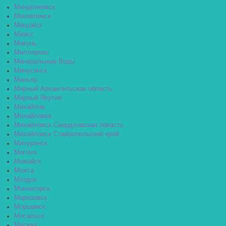
Менделеевск
Мензелинск
Мещовск
Миасс
Микунь
Миллерово
Минеральные Воды
Минусинск
Миньяр
Мирный Архангельская область
Мирный Якутия
Михайлов
Михайловка
Михайловск Свердловская область
Михайловск Ставропольский край
Мичуринск
Могоча
Можайск
Можга
Моздок
Мончегорск
Морозовск
Моршанск
Мосальск
Москва