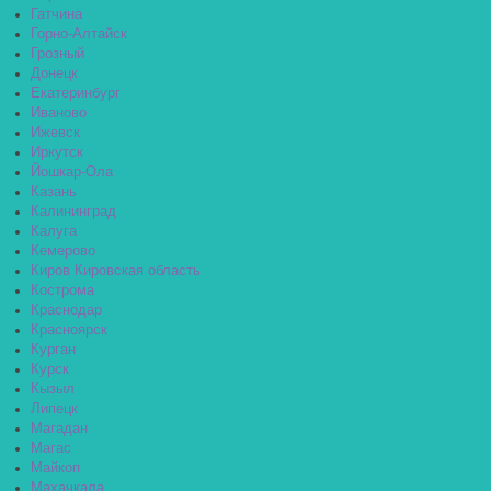
Гатчина
Горно-Алтайск
Грозный
Донецк
Екатеринбург
Иваново
Ижевск
Иркутск
Йошкар-Ола
Казань
Калининград
Калуга
Кемерово
Киров Кировская область
Кострома
Краснодар
Красноярск
Курган
Курск
Кызыл
Липецк
Магадан
Магас
Майкоп
Махачкала