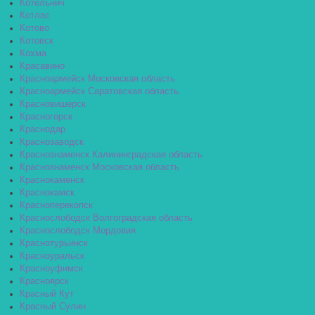
Котельнич
Котлас
Котово
Котовск
Кохма
Красавино
Красноармейск Московская область
Красноармейск Саратовская область
Красновишерск
Красногорск
Краснодар
Краснозаводск
Краснознаменск Калининградская область
Краснознаменск Московская область
Краснокаменск
Краснокамск
Красноперекопск
Краснослободск Волгоградская область
Краснослободск Мордовия
Краснотурьинск
Красноуральск
Красноуфимск
Красноярск
Красный Кут
Красный Сулин