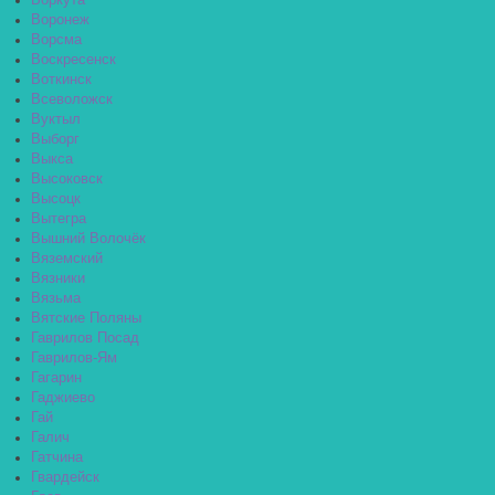
Воркута
Воронеж
Ворсма
Воскресенск
Воткинск
Всеволожск
Вуктыл
Выборг
Выкса
Высоковск
Высоцк
Вытегра
Вышний Волочёк
Вяземский
Вязники
Вязьма
Вятские Поляны
Гаврилов Посад
Гаврилов-Ям
Гагарин
Гаджиево
Гай
Галич
Гатчина
Гвардейск