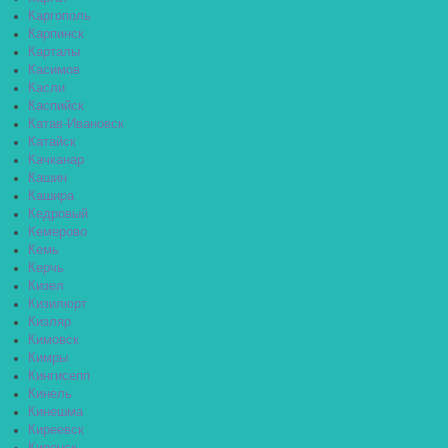
Каргополь
Карпинск
Карталы
Касимов
Касли
Каспийск
Катав-Ивановск
Катайск
Качканар
Кашин
Кашира
Кедровый
Кемерово
Кемь
Керчь
Кизел
Кизилюрт
Кизляр
Кимовск
Кимры
Кингисепп
Кинель
Кинешма
Киреевск