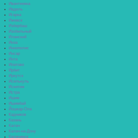
Ивантеевка
Ивдель
Игарка
Ижевск
Избербаш
Изобильный
Иланский
Инза
Иннополис
Инсар
Инта
Ипатово
Ирбит
Иркутск
Исилькуль
Искитим
Истра
Ишим
Ишимбай
Йошкар-Ола
Кадников
Казань
Калач
Калач-на-Дону
Калачинск