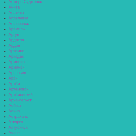
Анжеро-Судженск
Анива
Апатиты
Апрелевка
Апшеронск
Арамиль
Аргун
Ардатов
Ардон
Арзамас
Аркадак
Армавир
Армянск
Арсеньев
Арск
Артём
Артёмовск
Артёмовский
Архангельск
Асбест
Асино
Астрахань
Аткарск
Ахтубинск
Ачинск