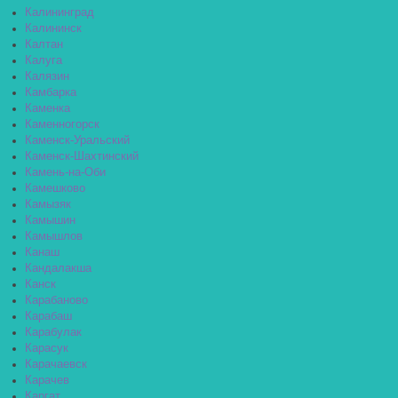
Калининград
Калининск
Калтан
Калуга
Калязин
Камбарка
Каменка
Каменногорск
Каменск-Уральский
Каменск-Шахтинский
Камень-на-Оби
Камешково
Камызяк
Камышин
Камышлов
Канаш
Кандалакша
Канск
Карабаново
Карабаш
Карабулак
Карасук
Карачаевск
Карачев
Каргат