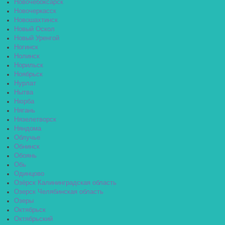
Новочебоксарск
Новочеркасск
Новошахтинск
Новый Оскол
Новый Уренгой
Ногинск
Нолинск
Норильск
Ноябрьск
Нурлат
Нытва
Нюрба
Нягань
Нязелетворск
Няндома
Облучье
Обнинск
Обоянь
Обь
Одинцово
Озёрск Калининградская область
Озерск Челябинская область
Озеры
Октябрьск
Октябрьский