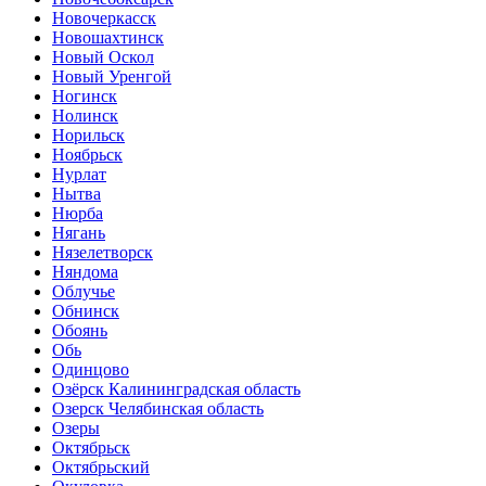
Новочеркасск
Новошахтинск
Новый Оскол
Новый Уренгой
Ногинск
Нолинск
Норильск
Ноябрьск
Нурлат
Нытва
Нюрба
Нягань
Нязелетворск
Няндома
Облучье
Обнинск
Обоянь
Обь
Одинцово
Озёрск Калининградская область
Озерск Челябинская область
Озеры
Октябрьск
Октябрьский