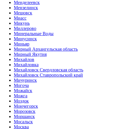
Менделеевск
Мензелинск
Мещовск
Миасс
Микунь
Миллерово
Минеральные Воды
Минусинск
Миньяр
Мирный Архангельская область
Мирный Якутия
Михайлов
Михайловка
Михайловск Свердловская область
Михайловск Ставропольский край
Мичуринск
Могоча
Можайск
Можга
Моздок
Мончегорск
Морозовск
Моршанск
Мосальск
Москва