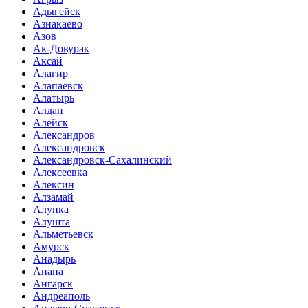
Адыгейск
Азнакаево
Азов
Ак-Довурак
Аксай
Алагир
Алапаевск
Алатырь
Алдан
Алейск
Александров
Александровск
Александровск-Сахалинский
Алексеевка
Алексин
Алзамай
Алупка
Алушта
Альметьевск
Амурск
Анадырь
Анапа
Ангарск
Андреаполь