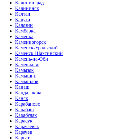
Калининград
Калининск
Калтан
Калуга
Калязин
Камбарка
Каменка
Каменногорск
Каменск-Уральский
Каменск-Шахтинский
Камень-на-Оби
Камешково
Камызяк
Камышин
Камышлов
Канаш
Кандалакша
Канск
Карабаново
Карабаш
Карабулак
Карасук
Карачаевск
Карачев
Каргат