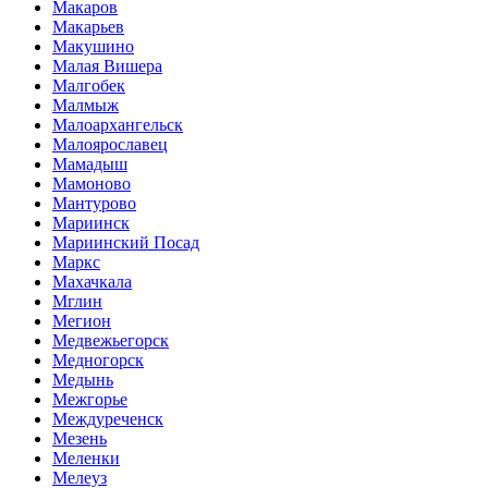
Макаров
Макарьев
Макушино
Малая Вишера
Малгобек
Малмыж
Малоархангельск
Малоярославец
Мамадыш
Мамоново
Мантурово
Мариинск
Мариинский Посад
Маркс
Махачкала
Мглин
Мегион
Медвежьегорск
Медногорск
Медынь
Межгорье
Междуреченск
Мезень
Меленки
Мелеуз