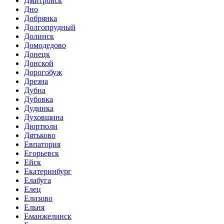
Дмитровск
Дно
Добрянка
Долгопрудный
Долинск
Домодедово
Донецк
Донской
Дорогобуж
Дрезна
Дубна
Дубовка
Дудинка
Духовщина
Дюртюли
Дятьково
Евпатория
Егорьевск
Ейск
Екатеринбург
Елабуга
Елец
Елизово
Ельня
Еманжелинск