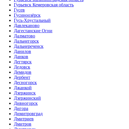
Гурьевск Кемеровская область
Гусев
Гусиноозёрск
Гусь-Хрустальный
Давлеканово
Дагестанские Огни
Далматово
Дальнегорск
Дальнереченск
Данилов
Данков
Дегтярск
Дедовск
Демидов
Дербент
Десногорск
Джанкой
Дзержинск
Дзержинский
Дивногорск
Дигора
Димитровград
Дмитриев
Дмитров