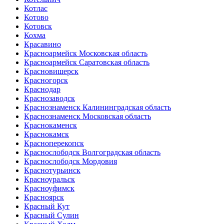
Котлас
Котово
Котовск
Кохма
Красавино
Красноармейск Московская область
Красноармейск Саратовская область
Красновишерск
Красногорск
Краснодар
Краснозаводск
Краснознаменск Калининградская область
Краснознаменск Московская область
Краснокаменск
Краснокамск
Красноперекопск
Краснослободск Волгоградская область
Краснослободск Мордовия
Краснотурьинск
Красноуральск
Красноуфимск
Красноярск
Красный Кут
Красный Сулин