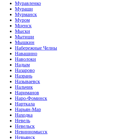
Муравленко
Мураши
Мурманск
Муром
Мценск
Мыски
Мытищи
Мышкин
Набережные Челны
Навашино
Наволоки
Надым
Назарово
Назрань
Называевск
Нальчик
Нариманов
Наро-Фоминск
Нарткала
Нарьян-Мар
Находка
Невель
Невельск
Невинномысск
Невьянск