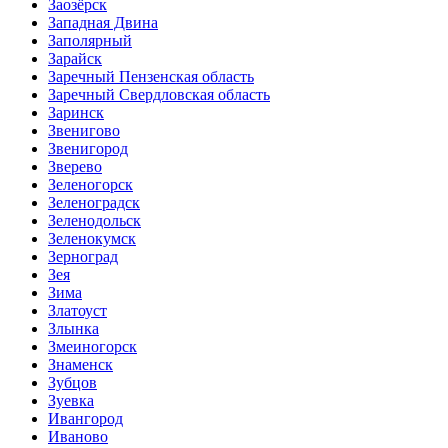
Заозёрск
Западная Двина
Заполярный
Зарайск
Заречный Пензенская область
Заречный Свердловская область
Заринск
Звенигово
Звенигород
Зверево
Зеленогорск
Зеленоградск
Зеленодольск
Зеленокумск
Зерноград
Зея
Зима
Златоуст
Злынка
Змеиногорск
Знаменск
Зубцов
Зуевка
Ивангород
Иваново