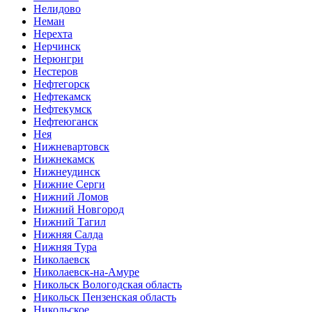
Нелидово
Неман
Нерехта
Нерчинск
Нерюнгри
Нестеров
Нефтегорск
Нефтекамск
Нефтекумск
Нефтеюганск
Нея
Нижневартовск
Нижнекамск
Нижнеудинск
Нижние Серги
Нижний Ломов
Нижний Новгород
Нижний Тагил
Нижняя Салда
Нижняя Тура
Николаевск
Николаевск-на-Амуре
Никольск Вологодская область
Никольск Пензенская область
Никольское