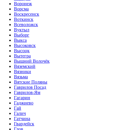
Воронеж
Ворсма
Воскресенск
Воткинск
Всеволожск
Вуктыл
Выборг
Выкса
Высоковск
Высоцк
Вытегра
Вышний Волочёк
Вяземский
Вязники
Вязьма
Вятские Поляны
Гаврилов Посад
Гаврилов-Ям
Гагарин
Гаджиево
Гай
Галич
Гатчина
Гвардейск
Гдов