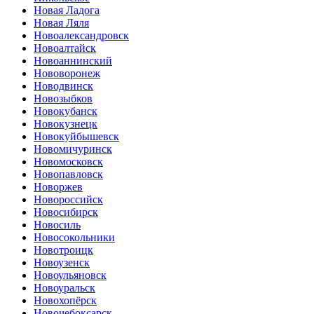
Новая Ладога
Новая Ляля
Новоалександровск
Новоалтайск
Новоаннинский
Нововоронеж
Новодвинск
Новозыбков
Новокубанск
Новокузнецк
Новокуйбышевск
Новомичуринск
Новомосковск
Новопавловск
Новоржев
Новороссийск
Новосибирск
Новосиль
Новосокольники
Новотроицк
Новоузенск
Новоульяновск
Новоуральск
Новохопёрск
Новочебоксарск