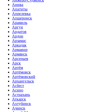
Анжеро-Судженск
Анива
Апатиты
Апрелевка
Апшеронск
Арамиль
Аргун
Ардатов
Ардон
Арзамас
Аркадак
Армавир
Армянск
Арсеньев
Арск
Артём
Артёмовск
Артёмовский
Архангельск
Асбест
Асино
Астрахань
Аткарск
Ахтубинск
Ачинск