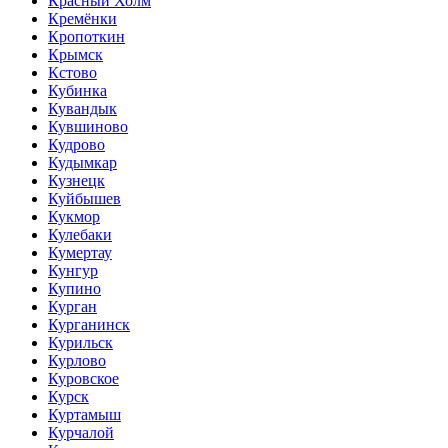
Красный Холм
Кремёнки
Кропоткин
Крымск
Кстово
Кубинка
Кувандык
Кувшиново
Кудрово
Кудымкар
Кузнецк
Куйбышев
Кукмор
Кулебаки
Кумертау
Кунгур
Купино
Курган
Курганинск
Курильск
Курлово
Куровское
Курск
Куртамыш
Курчалой