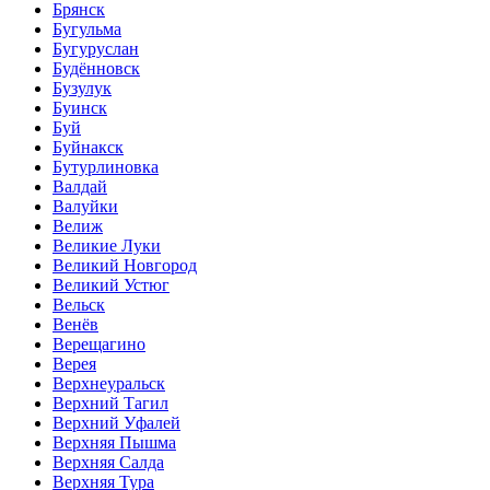
Брянск
Бугульма
Бугуруслан
Будённовск
Бузулук
Буинск
Буй
Буйнакск
Бутурлиновка
Валдай
Валуйки
Велиж
Великие Луки
Великий Новгород
Великий Устюг
Вельск
Венёв
Верещагино
Верея
Верхнеуральск
Верхний Тагил
Верхний Уфалей
Верхняя Пышма
Верхняя Салда
Верхняя Тура