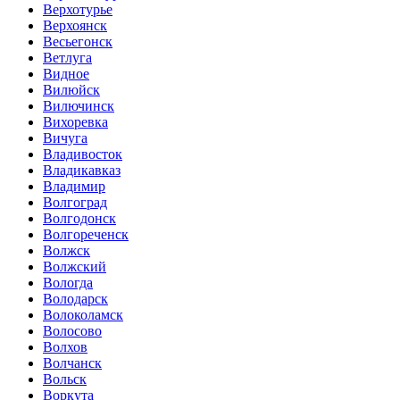
Верхотурье
Верхоянск
Весьегонск
Ветлуга
Видное
Вилюйск
Вилючинск
Вихоревка
Вичуга
Владивосток
Владикавказ
Владимир
Волгоград
Волгодонск
Волгореченск
Волжск
Волжский
Вологда
Володарск
Волоколамск
Волосово
Волхов
Волчанск
Вольск
Воркута