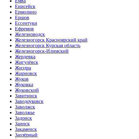
Емва
Енисейск
Ермолино
Ершов
Ессентуки
Ефремов
Железноводск
Железногорск Красноярский край
Железногорск Курская область
Железногорск-Илимский
Жердевка
Жигулёвск
Жиздра
Жирновск
Жуков
Жуковка
Жуковский
Завитинск
Заводоуковск
Заволжск
Заволжье
Задонск
Заинск
Закаменск
Заозёрный