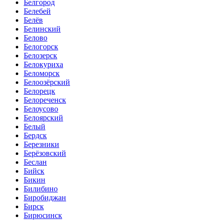
Белгород
Белебей
Белёв
Белинский
Белово
Белогорск
Белозерск
Белокуриха
Беломорск
Белоозёрский
Белорецк
Белореченск
Белоусово
Белоярский
Белый
Бердск
Березники
Берёзовский
Беслан
Бийск
Бикин
Билибино
Биробиджан
Бирск
Бирюсинск