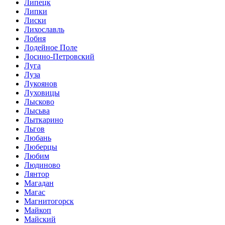
Липецк
Липки
Лиски
Лихославль
Лобня
Лодейное Поле
Лосино-Петровский
Луга
Луза
Лукоянов
Луховицы
Лысково
Лысьва
Лыткарино
Льгов
Любань
Люберцы
Любим
Людиново
Лянтор
Магадан
Магас
Магнитогорск
Майкоп
Майский