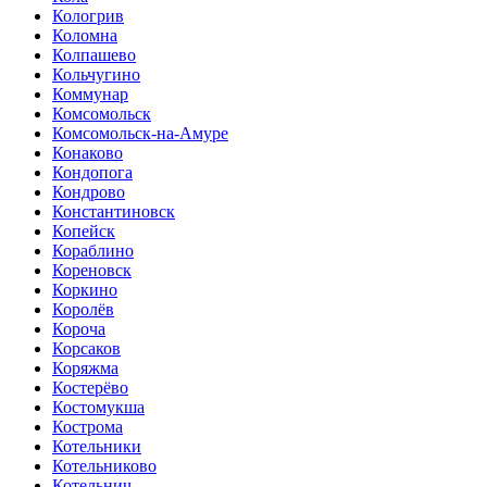
Кологрив
Коломна
Колпашево
Кольчугино
Коммунар
Комсомольск
Комсомольск-на-Амуре
Конаково
Кондопога
Кондрово
Константиновск
Копейск
Кораблино
Кореновск
Коркино
Королёв
Короча
Корсаков
Коряжма
Костерёво
Костомукша
Кострома
Котельники
Котельниково
Котельнич