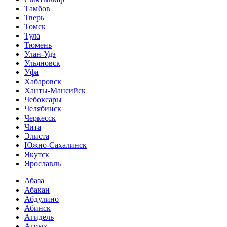
Тамбов
Тверь
Томск
Тула
Тюмень
Улан-Удэ
Ульяновск
Уфа
Хабаровск
Ханты-Мансийск
Чебоксары
Челябинск
Черкесск
Чита
Элиста
Южно-Сахалинск
Якутск
Ярославль
Абаза
Абакан
Абдулино
Абинск
Агидель
Агрыз