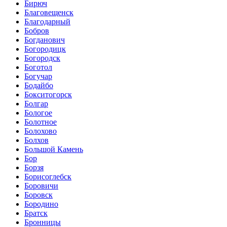
Бирюч
Благовещенск
Благодарный
Бобров
Богданович
Богородицк
Богородск
Боготол
Богучар
Бодайбо
Бокситогорск
Болгар
Бологое
Болотное
Болохово
Болхов
Большой Камень
Бор
Борзя
Борисоглебск
Боровичи
Боровск
Бородино
Братск
Бронницы