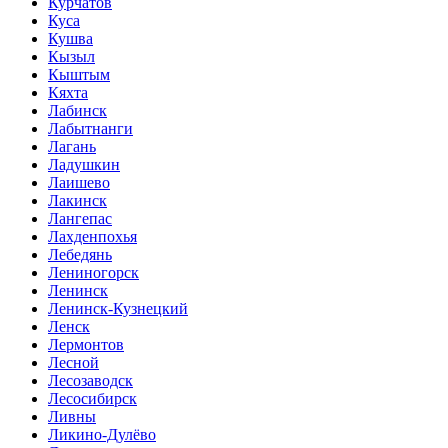
Курчатов
Куса
Кушва
Кызыл
Кыштым
Кяхта
Лабинск
Лабытнанги
Лагань
Ладушкин
Лаишево
Лакинск
Лангепас
Лахденпохья
Лебедянь
Лениногорск
Ленинск
Ленинск-Кузнецкий
Ленск
Лермонтов
Лесной
Лесозаводск
Лесосибирск
Ливны
Ликино-Дулёво