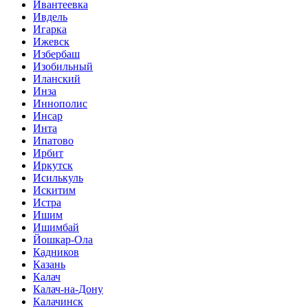
Ивантеевка
Ивдель
Игарка
Ижевск
Избербаш
Изобильный
Иланский
Инза
Иннополис
Инсар
Инта
Ипатово
Ирбит
Иркутск
Исилькуль
Искитим
Истра
Ишим
Ишимбай
Йошкар-Ола
Кадников
Казань
Калач
Калач-на-Дону
Калачинск