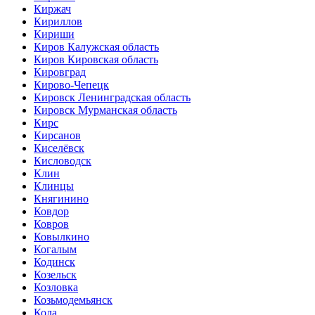
Киржач
Кириллов
Кириши
Киров Калужская область
Киров Кировская область
Кировград
Кирово-Чепецк
Кировск Ленинградская область
Кировск Мурманская область
Кирс
Кирсанов
Киселёвск
Кисловодск
Клин
Клинцы
Княгинино
Ковдор
Ковров
Ковылкино
Когалым
Кодинск
Козельск
Козловка
Козьмодемьянск
Кола