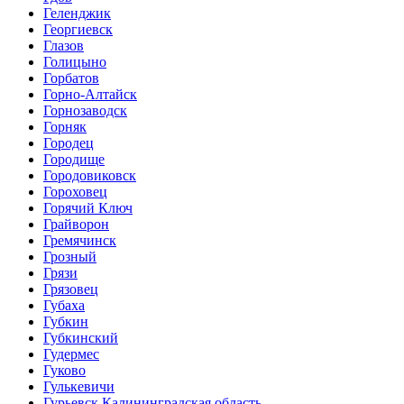
Геленджик
Георгиевск
Глазов
Голицыно
Горбатов
Горно-Алтайск
Горнозаводск
Горняк
Городец
Городище
Городовиковск
Гороховец
Горячий Ключ
Грайворон
Гремячинск
Грозный
Грязи
Грязовец
Губаха
Губкин
Губкинский
Гудермес
Гуково
Гулькевичи
Гурьевск Калининградская область