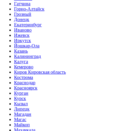
Гатчина
Горно-Алтайск
Грозный
Донецк
Екатеринбург
Иваново
Ижевск
Иркутск
Йошкар-Ола
Казань
Калининград
Калуга
Кемерово
Киров Кировская область
Кострома
Краснодар
Красноярск
Курган
Курск
Кызыл
Липецк
Магадан
Магас
Майкоп
Махачкала