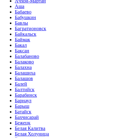
Ачхой-Мартан
Аша
Бабаево
Бабушкин
Бавлы
Багратионовск
Байкальск
Баймак
Бакал
Баксан
Балабаново
Балаково
Балахна
Балашиха
Балашов
Балей
Балтийск
Барабинск
Барнаул
Барыш
Батайск
Бахчисарай
Бежецк
Белая Калитва
Белая Холуница