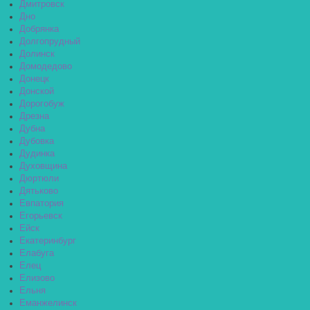
Дмитровск
Дно
Добрянка
Долгопрудный
Долинск
Домодедово
Донецк
Донской
Дорогобуж
Дрезна
Дубна
Дубовка
Дудинка
Духовщина
Дюртюли
Дятьково
Евпатория
Егорьевск
Ейск
Екатеринбург
Елабуга
Елец
Елизово
Ельня
Еманжелинск