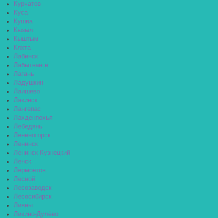
Курчатов
Куса
Кушва
Кызыл
Кыштым
Кяхта
Лабинск
Лабытнанги
Лагань
Ладушкин
Лаишево
Лакинск
Лангепас
Лахденпохья
Лебедянь
Лениногорск
Ленинск
Ленинск-Кузнецкий
Ленск
Лермонтов
Лесной
Лесозаводск
Лесосибирск
Ливны
Ликино-Дулёво