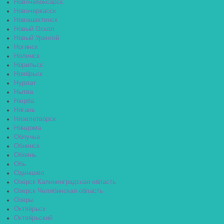
Новочебоксарск
Новочеркасск
Новошахтинск
Новый Оскол
Новый Уренгой
Ногинск
Нолинск
Норильск
Ноябрьск
Нурлат
Нытва
Нюрба
Нягань
Нязелетворск
Няндома
Облучье
Обнинск
Обоянь
Обь
Одинцово
Озёрск Калининградская область
Озерск Челябинская область
Озеры
Октябрьск
Октябрьский