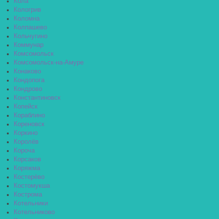
Кола
Кологрив
Коломна
Колпашево
Кольчугино
Коммунар
Комсомольск
Комсомольск-на-Амуре
Конаково
Кондопога
Кондрово
Константиновск
Копейск
Кораблино
Кореновск
Коркино
Королёв
Короча
Корсаков
Коряжма
Костерёво
Костомукша
Кострома
Котельники
Котельниково