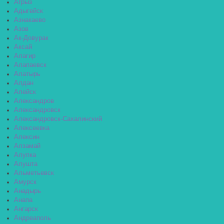
Агрыз
Адыгейск
Азнакаево
Азов
Ак-Довурак
Аксай
Алагир
Алапаевск
Алатырь
Алдан
Алейск
Александров
Александровск
Александровск-Сахалинский
Алексеевка
Алексин
Алзамай
Алупка
Алушта
Альметьевск
Амурск
Анадырь
Анапа
Ангарск
Андреаполь