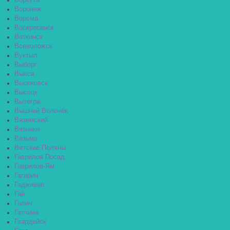
Воркута
Воронеж
Ворсма
Воскресенск
Воткинск
Всеволожск
Вуктыл
Выборг
Выкса
Высоковск
Высоцк
Вытегра
Вышний Волочёк
Вяземский
Вязники
Вязьма
Вятские Поляны
Гаврилов Посад
Гаврилов-Ям
Гагарин
Гаджиево
Гай
Галич
Гатчина
Гвардейск