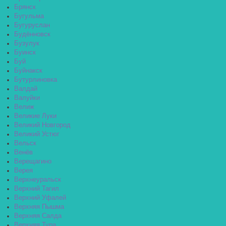
Брянск
Бугульма
Бугуруслан
Будённовск
Бузулук
Буинск
Буй
Буйнакск
Бутурлиновка
Валдай
Валуйки
Велиж
Великие Луки
Великий Новгород
Великий Устюг
Вельск
Венёв
Верещагино
Верея
Верхнеуральск
Верхний Тагил
Верхний Уфалей
Верхняя Пышма
Верхняя Салда
Верхняя Тура