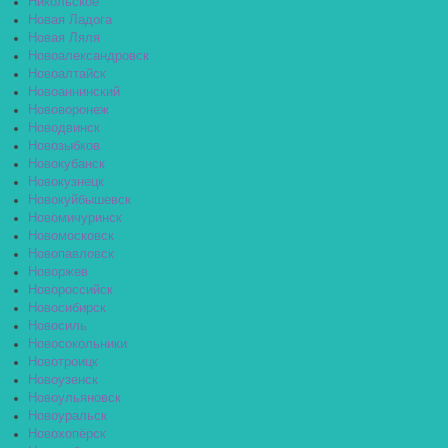
Никольское
Новая Ладога
Новая Ляля
Новоалександровск
Новоалтайск
Новоаннинский
Нововоронеж
Новодвинск
Новозыбков
Новокубанск
Новокузнецк
Новокуйбышевск
Новомичуринск
Новомосковск
Новопавловск
Новоржев
Новороссийск
Новосибирск
Новосиль
Новосокольники
Новотроицк
Новоузенск
Новоульяновск
Новоуральск
Новохопёрск