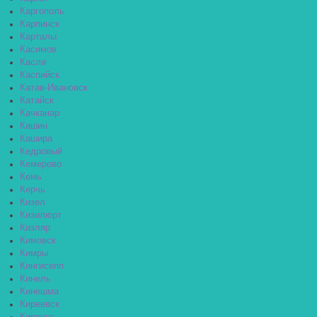
Каргополь
Карпинск
Карталы
Касимов
Касли
Каспийск
Катав-Ивановск
Катайск
Качканар
Кашин
Кашира
Кедровый
Кемерово
Кемь
Керчь
Кизел
Кизилюрт
Кизляр
Кимовск
Кимры
Кингисепп
Кинель
Кинешма
Киреевск