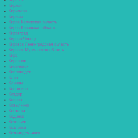
Киренск
Киржач
Кириллов
Кириши
Киров Калужская область
Киров Кировская область
Кировград
Кирово-Чепецк
Кировск Ленинградская область
Кировск Мурманская область
Кирс
Кирсанов
Киселёвск
Кисловодск
Клин
Клинцы
Княгинино
Ковдор
Ковров
Ковылкино
Когалым
Кодинск
Козельск
Козловка
Козьмодемьянск