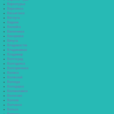
Верхотурье
Верхоянск
Весьегонск
Ветлуга
Видное
Вилюйск
Вилючинск
Вихоревка
Вичуга
Владивосток
Владикавказ
Владимир
Волгоград
Волгодонск
Волгореченск
Волжск
Волжский
Вологда
Володарск
Волоколамск
Волосово
Волхов
Волчанск
Вольск