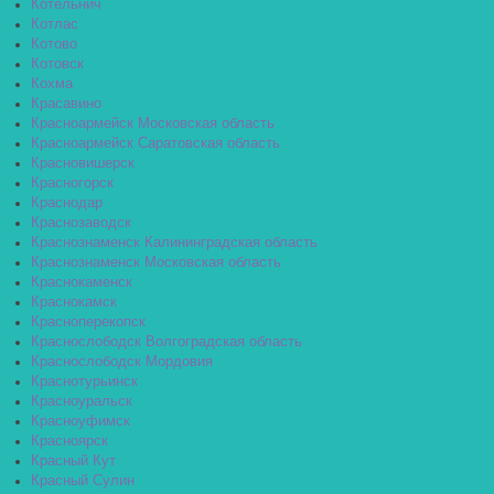
Котельнич
Котлас
Котово
Котовск
Кохма
Красавино
Красноармейск Московская область
Красноармейск Саратовская область
Красновишерск
Красногорск
Краснодар
Краснозаводск
Краснознаменск Калининградская область
Краснознаменск Московская область
Краснокаменск
Краснокамск
Красноперекопск
Краснослободск Волгоградская область
Краснослободск Мордовия
Краснотурьинск
Красноуральск
Красноуфимск
Красноярск
Красный Кут
Красный Сулин