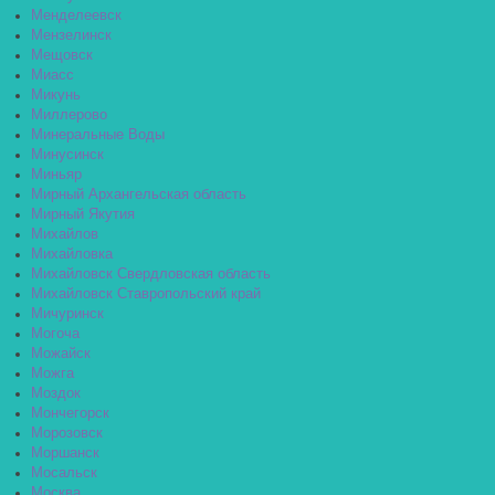
Менделеевск
Мензелинск
Мещовск
Миасс
Микунь
Миллерово
Минеральные Воды
Минусинск
Миньяр
Мирный Архангельская область
Мирный Якутия
Михайлов
Михайловка
Михайловск Свердловская область
Михайловск Ставропольский край
Мичуринск
Могоча
Можайск
Можга
Моздок
Мончегорск
Морозовск
Моршанск
Мосальск
Москва