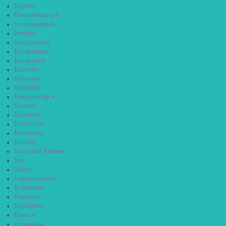
Бирюч
Благовещенск
Благодарный
Бобров
Богданович
Богородицк
Богородск
Боготол
Богучар
Бодайбо
Бокситогорск
Болгар
Бологое
Болотное
Болохово
Болхов
Большой Камень
Бор
Борзя
Борисоглебск
Боровичи
Боровск
Бородино
Братск
Бронницы