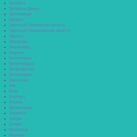
Заозёрск
Западная Двина
Заполярный
Зарайск
Заречный Пензенская область
Заречный Свердловская область
Заринск
Звенигово
Звенигород
Зверево
Зеленогорск
Зеленоградск
Зеленодольск
Зеленокумск
Зерноград
Зея
Зима
Златоуст
Злынка
Змеиногорск
Знаменск
Зубцов
Зуевка
Ивангород
Иваново