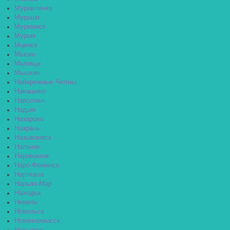
Муравленко
Мураши
Мурманск
Муром
Мценск
Мыски
Мытищи
Мышкин
Набережные Челны
Навашино
Наволоки
Надым
Назарово
Назрань
Называевск
Нальчик
Нариманов
Наро-Фоминск
Нарткала
Нарьян-Мар
Находка
Невель
Невельск
Невинномысск