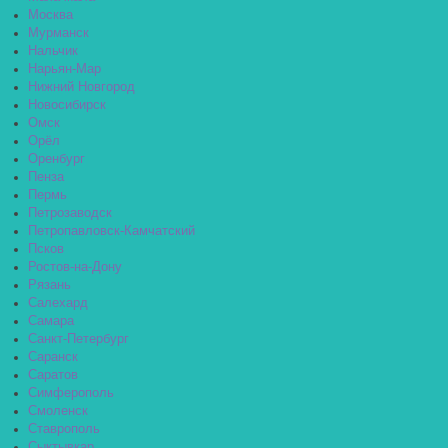
Москва
Мурманск
Нальчик
Нарьян-Мар
Нижний Новгород
Новосибирск
Омск
Орёл
Оренбург
Пенза
Пермь
Петрозаводск
Петропавловск-Камчатский
Псков
Ростов-на-Дону
Рязань
Салехард
Самара
Санкт-Петербург
Саранск
Саратов
Симферополь
Смоленск
Ставрополь
Сыктывкар