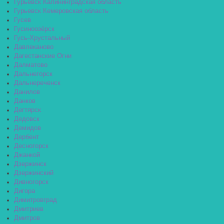
Гурьевск Калининградская область
Гурьевск Кемеровская область
Гусев
Гусиноозёрск
Гусь-Хрустальный
Давлеканово
Дагестанские Огни
Далматово
Дальнегорск
Дальнереченск
Данилов
Данков
Дегтярск
Дедовск
Демидов
Дербент
Десногорск
Джанкой
Дзержинск
Дзержинский
Дивногорск
Дигора
Димитровград
Дмитриев
Дмитров