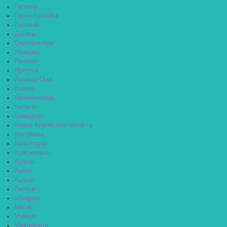
Гатчина
Горно-Алтайск
Грозный
Донецк
Екатеринбург
Иваново
Ижевск
Иркутск
Йошкар-Ола
Казань
Калининград
Калуга
Кемерово
Киров Кировская область
Кострома
Краснодар
Красноярск
Курган
Курск
Кызыл
Липецк
Магадан
Магас
Майкоп
Махачкала