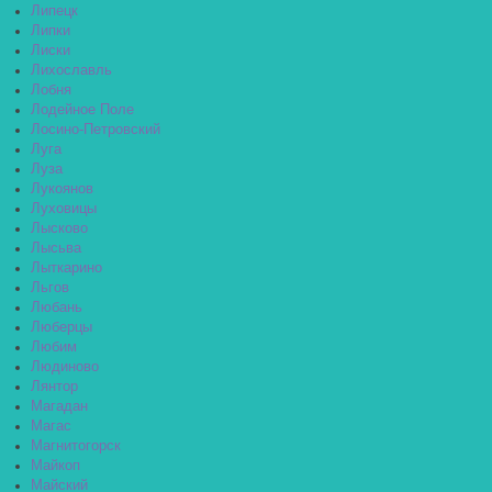
Липецк
Липки
Лиски
Лихославль
Лобня
Лодейное Поле
Лосино-Петровский
Луга
Луза
Лукоянов
Луховицы
Лысково
Лысьва
Лыткарино
Льгов
Любань
Люберцы
Любим
Людиново
Лянтор
Магадан
Магас
Магнитогорск
Майкоп
Майский