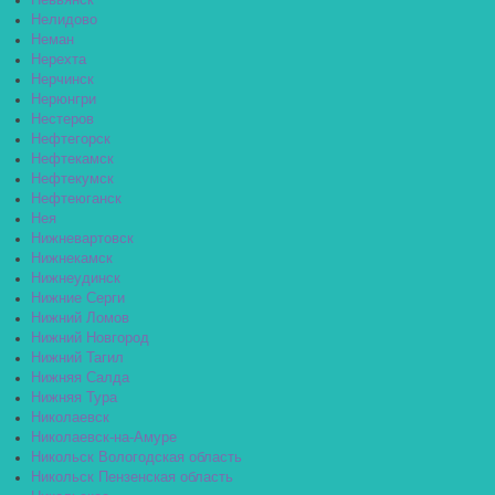
Невьянск
Нелидово
Неман
Нерехта
Нерчинск
Нерюнгри
Нестеров
Нефтегорск
Нефтекамск
Нефтекумск
Нефтеюганск
Нея
Нижневартовск
Нижнекамск
Нижнеудинск
Нижние Серги
Нижний Ломов
Нижний Новгород
Нижний Тагил
Нижняя Салда
Нижняя Тура
Николаевск
Николаевск-на-Амуре
Никольск Вологодская область
Никольск Пензенская область