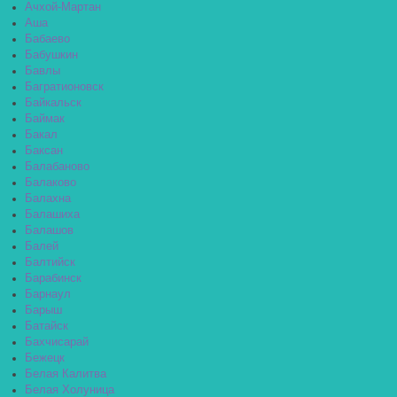
Ачхой-Мартан
Аша
Бабаево
Бабушкин
Бавлы
Багратионовск
Байкальск
Баймак
Бакал
Баксан
Балабаново
Балаково
Балахна
Балашиха
Балашов
Балей
Балтийск
Барабинск
Барнаул
Барыш
Батайск
Бахчисарай
Бежецк
Белая Калитва
Белая Холуница