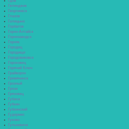
Гдов
Геленджик
Георгиевск
Глазов
Голицыно
Горбатов
Горно-Алтайск
Горнозаводск
Горняк
Городец
Городище
Городовиковск
Гороховец
Горячий Ключ
Грайворон
Гремячинск
Грозный
Грязи
Грязовец
Губаха
Губкин
Губкинский
Гудермес
Гуково
Гулькевичи