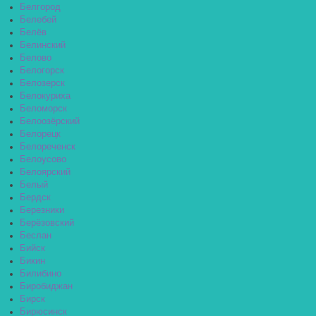
Белгород
Белебей
Белёв
Белинский
Белово
Белогорск
Белозерск
Белокуриха
Беломорск
Белоозёрский
Белорецк
Белореченск
Белоусово
Белоярский
Белый
Бердск
Березники
Берёзовский
Беслан
Бийск
Бикин
Билибино
Биробиджан
Бирск
Бирюсинск