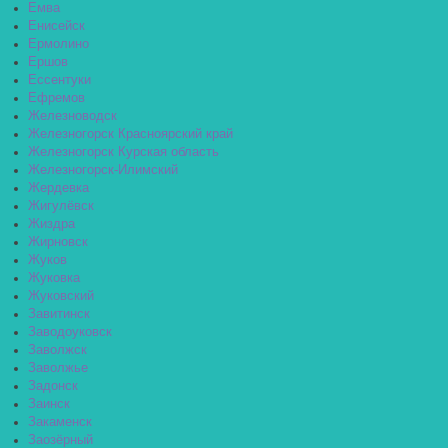
Емва
Енисейск
Ермолино
Ершов
Ессентуки
Ефремов
Железноводск
Железногорск Красноярский край
Железногорск Курская область
Железногорск-Илимский
Жердевка
Жигулёвск
Жиздра
Жирновск
Жуков
Жуковка
Жуковский
Завитинск
Заводоуковск
Заволжск
Заволжье
Задонск
Заинск
Закаменск
Заозёрный