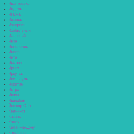
Ивантеевка
Ивдель
Игарка
Ижевск
Избербаш
Изобильный
Иланский
Инза
Иннополис
Инсар
Инта
Ипатово
Ирбит
Иркутск
Исилькуль
Искитим
Истра
Ишим
Ишимбай
Йошкар-Ола
Кадников
Казань
Калач
Калач-на-Дону
Калачинск