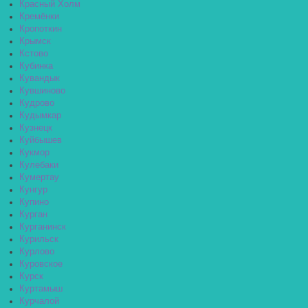
Красный Холм
Кремёнки
Кропоткин
Крымск
Кстово
Кубинка
Кувандык
Кувшиново
Кудрово
Кудымкар
Кузнецк
Куйбышев
Кукмор
Кулебаки
Кумертау
Кунгур
Купино
Курган
Курганинск
Курильск
Курлово
Куровское
Курск
Куртамыш
Курчалой