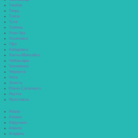
Тамбов
Тверь
Томск
Тула
Тюмень
Улан-Удэ
Ульяновск
Уфа
Хабаровск
Ханты-Мансийск
Чебоксары
Челябинск
Черкесск
Чита
Элиста
Южно-Сахалинск
Якутск
Ярославль
Абаза
Абакан
Абдулино
Абинск
Агидель