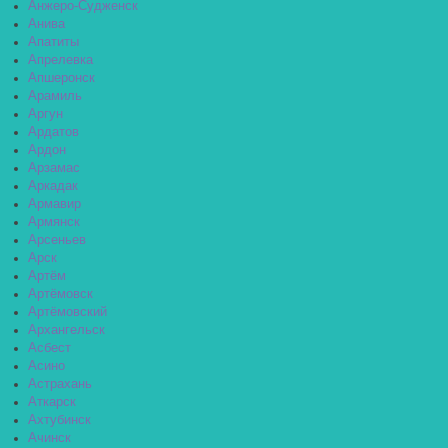
Анжеро-Судженск
Анива
Апатиты
Апрелевка
Апшеронск
Арамиль
Аргун
Ардатов
Ардон
Арзамас
Аркадак
Армавир
Армянск
Арсеньев
Арск
Артём
Артёмовск
Артёмовский
Архангельск
Асбест
Асино
Астрахань
Аткарск
Ахтубинск
Ачинск