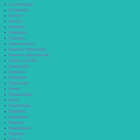
Калининград
Калининск
Калтан
Калуга
Калязин
Камбарка
Каменка
Каменногорск
Каменск-Уральский
Каменск-Шахтинский
Камень-на-Оби
Камешково
Камызяк
Камышин
Камышлов
Канаш
Кандалакша
Канск
Карабаново
Карабаш
Карабулак
Карасук
Карачаевск
Карачев
Каргат