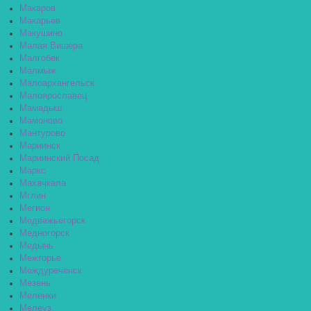
Макаров
Макарьев
Макушино
Малая Вишера
Малгобек
Малмыж
Малоархангельск
Малоярославец
Мамадыш
Мамоново
Мантурово
Мариинск
Мариинский Посад
Маркс
Махачкала
Мглин
Мегион
Медвежьегорск
Медногорск
Медынь
Межгорье
Междуреченск
Мезень
Меленки
Мелеуз