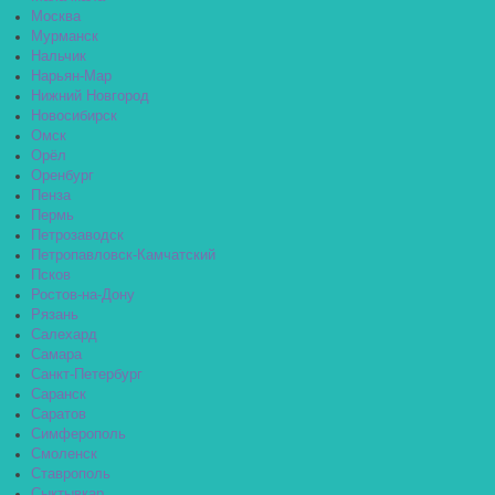
Москва
Мурманск
Нальчик
Нарьян-Мар
Нижний Новгород
Новосибирск
Омск
Орёл
Оренбург
Пенза
Пермь
Петрозаводск
Петропавловск-Камчатский
Псков
Ростов-на-Дону
Рязань
Салехард
Самара
Санкт-Петербург
Саранск
Саратов
Симферополь
Смоленск
Ставрополь
Сыктывкар