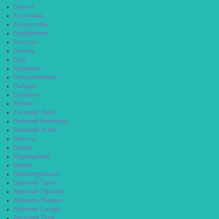
Брянск
Бугульма
Бугуруслан
Будённовск
Бузулук
Буинск
Буй
Буйнакск
Бутурлиновка
Валдай
Валуйки
Велиж
Великие Луки
Великий Новгород
Великий Устюг
Вельск
Венёв
Верещагино
Верея
Верхнеуральск
Верхний Тагил
Верхний Уфалей
Верхняя Пышма
Верхняя Салда
Верхняя Тура