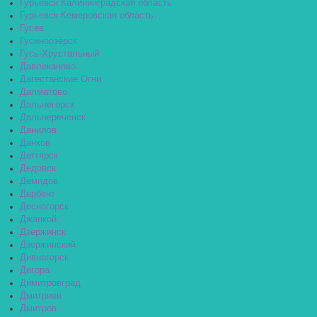
Гурьевск Калининградская область
Гурьевск Кемеровская область
Гусев
Гусиноозёрск
Гусь-Хрустальный
Давлеканово
Дагестанские Огни
Далматово
Дальнегорск
Дальнереченск
Данилов
Данков
Дегтярск
Дедовск
Демидов
Дербент
Десногорск
Джанкой
Дзержинск
Дзержинский
Дивногорск
Дигора
Димитровград
Дмитриев
Дмитров