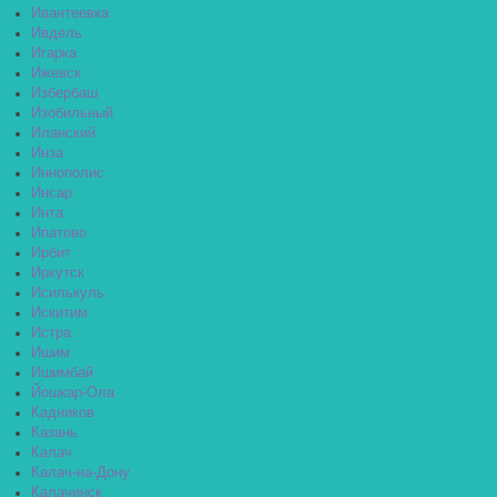
Ивантеевка
Ивдель
Игарка
Ижевск
Избербаш
Изобильный
Иланский
Инза
Иннополис
Инсар
Инта
Ипатово
Ирбит
Иркутск
Исилькуль
Искитим
Истра
Ишим
Ишимбай
Йошкар-Ола
Кадников
Казань
Калач
Калач-на-Дону
Калачинск