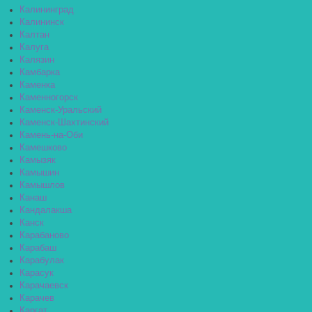
Калининград
Калининск
Калтан
Калуга
Калязин
Камбарка
Каменка
Каменногорск
Каменск-Уральский
Каменск-Шахтинский
Камень-на-Оби
Камешково
Камызяк
Камышин
Камышлов
Канаш
Кандалакша
Канск
Карабаново
Карабаш
Карабулак
Карасук
Карачаевск
Карачев
Каргат