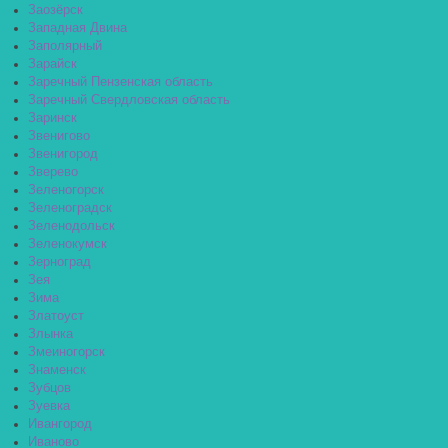
Заозёрск
Западная Двина
Заполярный
Зарайск
Заречный Пензенская область
Заречный Свердловская область
Заринск
Звенигово
Звенигород
Зверево
Зеленогорск
Зеленоградск
Зеленодольск
Зеленокумск
Зерноград
Зея
Зима
Златоуст
Злынка
Змеиногорск
Знаменск
Зубцов
Зуевка
Ивангород
Иваново