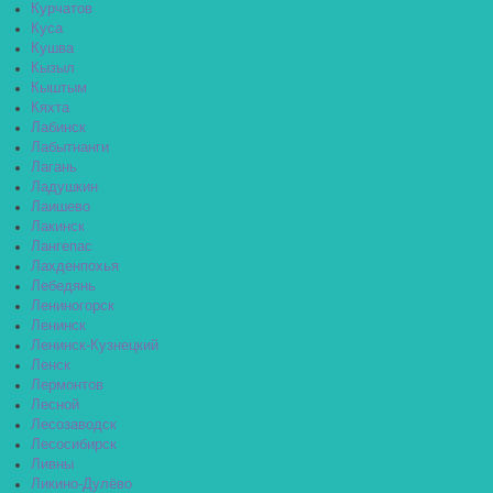
Курчатов
Куса
Кушва
Кызыл
Кыштым
Кяхта
Лабинск
Лабытнанги
Лагань
Ладушкин
Лаишево
Лакинск
Лангепас
Лахденпохья
Лебедянь
Лениногорск
Ленинск
Ленинск-Кузнецкий
Ленск
Лермонтов
Лесной
Лесозаводск
Лесосибирск
Ливны
Ликино-Дулёво