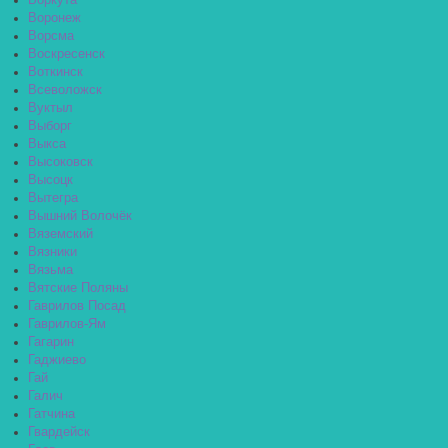
Воркута
Воронеж
Ворсма
Воскресенск
Воткинск
Всеволожск
Вуктыл
Выборг
Выкса
Высоковск
Высоцк
Вытегра
Вышний Волочёк
Вяземский
Вязники
Вязьма
Вятские Поляны
Гаврилов Посад
Гаврилов-Ям
Гагарин
Гаджиево
Гай
Галич
Гатчина
Гвардейск