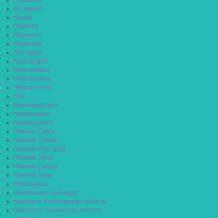
Невьянск
Нелидово
Неман
Нерехта
Нерчинск
Нерюнгри
Нестеров
Нефтегорск
Нефтекамск
Нефтекумск
Нефтеюганск
Нея
Нижневартовск
Нижнекамск
Нижнеудинск
Нижние Серги
Нижний Ломов
Нижний Новгород
Нижний Тагил
Нижняя Салда
Нижняя Тура
Николаевск
Николаевск-на-Амуре
Никольск Вологодская область
Никольск Пензенская область