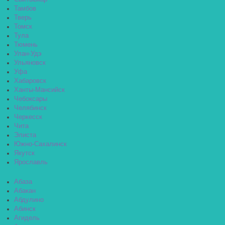
Тамбов
Тверь
Томск
Тула
Тюмень
Улан-Удэ
Ульяновск
Уфа
Хабаровск
Ханты-Мансийск
Чебоксары
Челябинск
Черкесск
Чита
Элиста
Южно-Сахалинск
Якутск
Ярославль
Абаза
Абакан
Абдулино
Абинск
Агидель