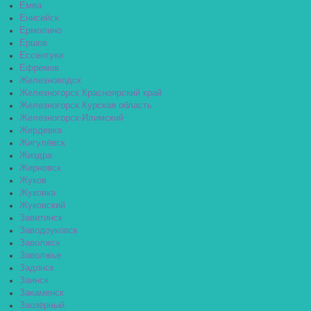
Емва
Енисейск
Ермолино
Ершов
Ессентуки
Ефремов
Железноводск
Железногорск Красноярский край
Железногорск Курская область
Железногорск-Илимский
Жердевка
Жигулёвск
Жиздра
Жирновск
Жуков
Жуковка
Жуковский
Завитинск
Заводоуковск
Заволжск
Заволжье
Задонск
Заинск
Закаменск
Заозёрный