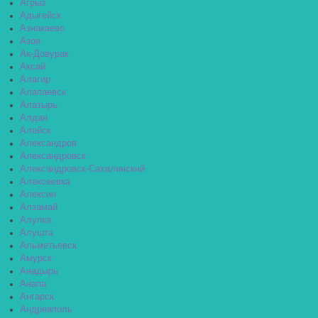
Агрыз
Адыгейск
Азнакаево
Азов
Ак-Довурак
Аксай
Алагир
Алапаевск
Алатырь
Алдан
Алейск
Александров
Александровск
Александровск-Сахалинский
Алексеевка
Алексин
Алзамай
Алупка
Алушта
Альметьевск
Амурск
Анадырь
Анапа
Ангарск
Андреаполь