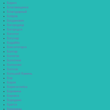
Бирюч
Благовещенск
Благодарный
Бобров
Богданович
Богородицк
Богородск
Боготол
Богучар
Бодайбо
Бокситогорск
Болгар
Бологое
Болотное
Болохово
Болхов
Большой Камень
Бор
Борзя
Борисоглебск
Боровичи
Боровск
Бородино
Братск
Бронницы