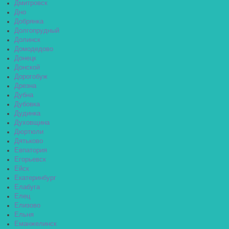
Дмитровск
Дно
Добрянка
Долгопрудный
Долинск
Домодедово
Донецк
Донской
Дорогобуж
Дрезна
Дубна
Дубовка
Дудинка
Духовщина
Дюртюли
Дятьково
Евпатория
Егорьевск
Ейск
Екатеринбург
Елабуга
Елец
Елизово
Ельня
Еманжелинск