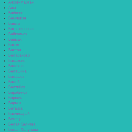
Ачхой-Мартан
Аша
Бабаево
Бабушкин
Бавлы
Багратионовск
Байкальск
Баймак
Бакал
Баксан
Балабаново
Балаково
Балахна
Балашиха
Балашов
Балей
Балтийск
Барабинск
Барнаул
Барыш
Батайск
Бахчисарай
Бежецк
Белая Калитва
Белая Холуница