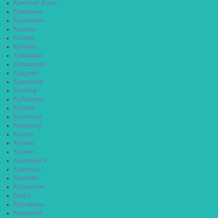
Красный Холм
Кремёнки
Кропоткин
Крымск
Кстово
Кубинка
Кувандык
Кувшиново
Кудрово
Кудымкар
Кузнецк
Куйбышев
Кукмор
Кулебаки
Кумертау
Кунгур
Купино
Курган
Курганинск
Курильск
Курлово
Куровское
Курск
Куртамыш
Курчалой