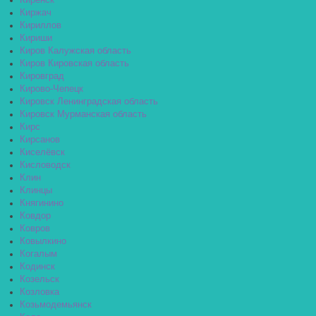
Киренск
Киржач
Кириллов
Кириши
Киров Калужская область
Киров Кировская область
Кировград
Кирово-Чепецк
Кировск Ленинградская область
Кировск Мурманская область
Кирс
Кирсанов
Киселёвск
Кисловодск
Клин
Клинцы
Княгинино
Ковдор
Ковров
Ковылкино
Когалым
Кодинск
Козельск
Козловка
Козьмодемьянск