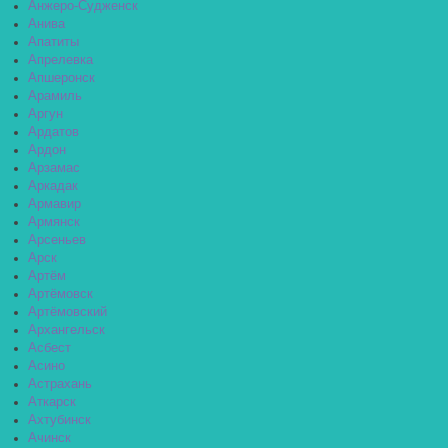
Анжеро-Судженск
Анива
Апатиты
Апрелевка
Апшеронск
Арамиль
Аргун
Ардатов
Ардон
Арзамас
Аркадак
Армавир
Армянск
Арсеньев
Арск
Артём
Артёмовск
Артёмовский
Архангельск
Асбест
Асино
Астрахань
Аткарск
Ахтубинск
Ачинск