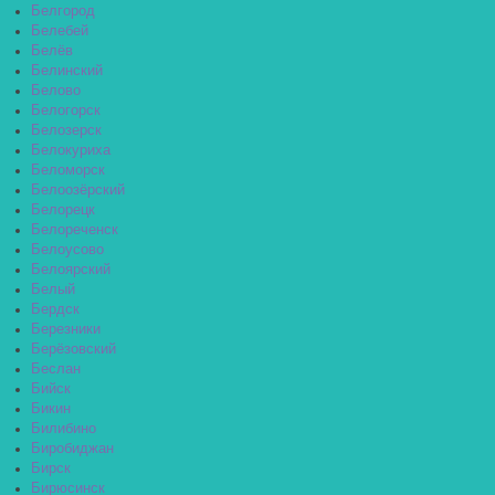
Белгород
Белебей
Белёв
Белинский
Белово
Белогорск
Белозерск
Белокуриха
Беломорск
Белоозёрский
Белорецк
Белореченск
Белоусово
Белоярский
Белый
Бердск
Березники
Берёзовский
Беслан
Бийск
Бикин
Билибино
Биробиджан
Бирск
Бирюсинск