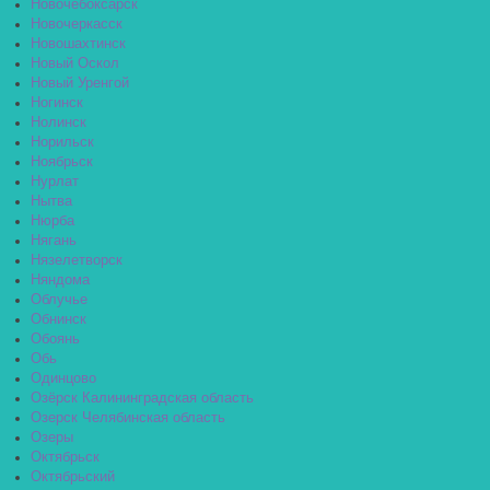
Новочебоксарск
Новочеркасск
Новошахтинск
Новый Оскол
Новый Уренгой
Ногинск
Нолинск
Норильск
Ноябрьск
Нурлат
Нытва
Нюрба
Нягань
Нязелетворск
Няндома
Облучье
Обнинск
Обоянь
Обь
Одинцово
Озёрск Калининградская область
Озерск Челябинская область
Озеры
Октябрьск
Октябрьский