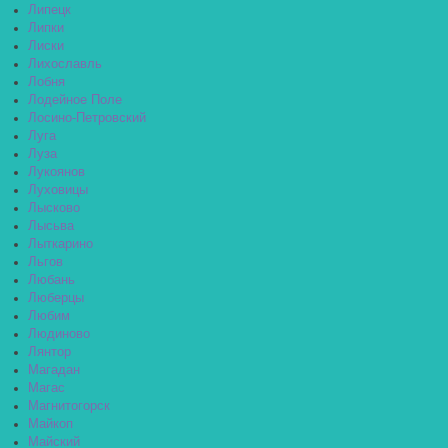
Липецк
Липки
Лиски
Лихославль
Лобня
Лодейное Поле
Лосино-Петровский
Луга
Луза
Лукоянов
Луховицы
Лысково
Лысьва
Лыткарино
Льгов
Любань
Люберцы
Любим
Людиново
Лянтор
Магадан
Магас
Магнитогорск
Майкоп
Майский