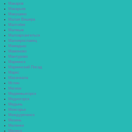
Макаров
Макарьев
Макушино
Малая Вишера
Малгобек
Малмыж
Малоархангельск
Малоярославец
Мамадыш
Мамоново
Мантурово
Мариинск
Мариинский Посад
Маркс
Махачкала
Мглин
Мегион
Медвежьегорск
Медногорск
Медынь
Межгорье
Междуреченск
Мезень
Меленки
Мелеуз