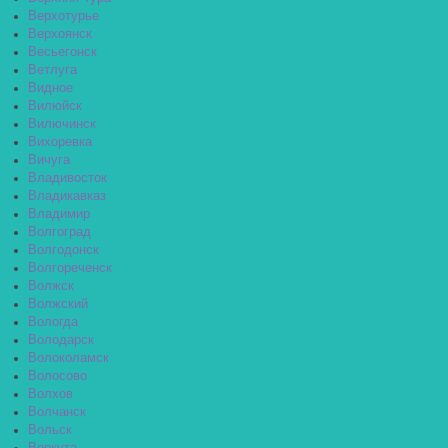
Верхотурье
Верхоянск
Весьегонск
Ветлуга
Видное
Вилюйск
Вилючинск
Вихоревка
Вичуга
Владивосток
Владикавказ
Владимир
Волгоград
Волгодонск
Волгореченск
Волжск
Волжский
Вологда
Володарск
Волоколамск
Волосово
Волхов
Волчанск
Вольск