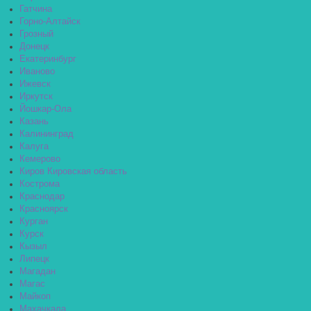
Гатчина
Горно-Алтайск
Грозный
Донецк
Екатеринбург
Иваново
Ижевск
Иркутск
Йошкар-Ола
Казань
Калининград
Калуга
Кемерово
Киров Кировская область
Кострома
Краснодар
Красноярск
Курган
Курск
Кызыл
Липецк
Магадан
Магас
Майкоп
Махачкала