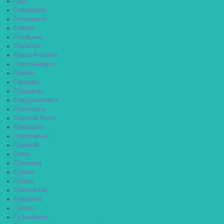
Гдов
Геленджик
Георгиевск
Глазов
Голицыно
Горбатов
Горно-Алтайск
Горнозаводск
Горняк
Городец
Городище
Городовиковск
Гороховец
Горячий Ключ
Грайворон
Гремячинск
Грозный
Грязи
Грязовец
Губаха
Губкин
Губкинский
Гудермес
Гуково
Гулькевичи