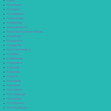
Кола
Кологрив
Коломна
Колпашево
Кольчугино
Коммунар
Комсомольск
Комсомольск-на-Амуре
Конаково
Кондопога
Кондрово
Константиновск
Копейск
Кораблино
Кореновск
Коркино
Королёв
Короча
Корсаков
Коряжма
Костерёво
Костомукша
Кострома
Котельники
Котельниково