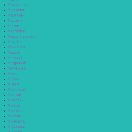
Каргополь
Карпинск
Карталы
Касимов
Касли
Каспийск
Катав-Ивановск
Катайск
Качканар
Кашин
Кашира
Кедровый
Кемерово
Кемь
Керчь
Кизел
Кизилюрт
Кизляр
Кимовск
Кимры
Кингисепп
Кинель
Кинешма
Киреевск