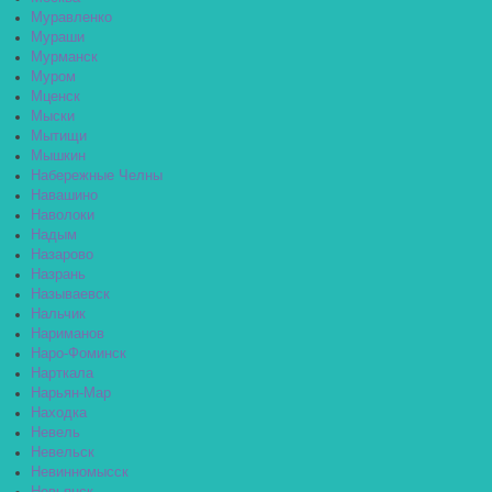
Муравленко
Мураши
Мурманск
Муром
Мценск
Мыски
Мытищи
Мышкин
Набережные Челны
Навашино
Наволоки
Надым
Назарово
Назрань
Называевск
Нальчик
Нариманов
Наро-Фоминск
Нарткала
Нарьян-Мар
Находка
Невель
Невельск
Невинномысск