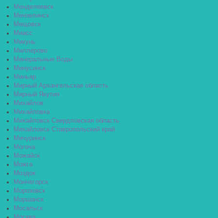
Менделеевск
Мензелинск
Мещовск
Миасс
Микунь
Миллерово
Минеральные Воды
Минусинск
Миньяр
Мирный Архангельская область
Мирный Якутия
Михайлов
Михайловка
Михайловск Свердловская область
Михайловск Ставропольский край
Мичуринск
Могоча
Можайск
Можга
Моздок
Мончегорск
Морозовск
Моршанск
Мосальск
Москва