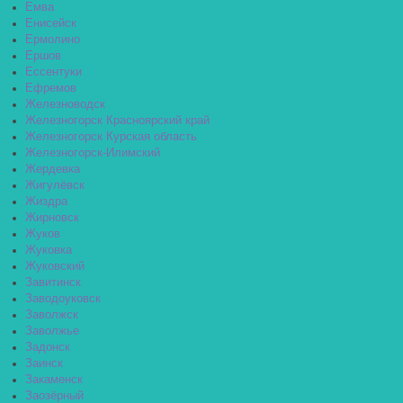
Емва
Енисейск
Ермолино
Ершов
Ессентуки
Ефремов
Железноводск
Железногорск Красноярский край
Железногорск Курская область
Железногорск-Илимский
Жердевка
Жигулёвск
Жиздра
Жирновск
Жуков
Жуковка
Жуковский
Завитинск
Заводоуковск
Заволжск
Заволжье
Задонск
Заинск
Закаменск
Заозёрный