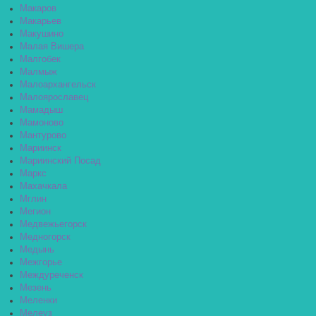
Макаров
Макарьев
Макушино
Малая Вишера
Малгобек
Малмыж
Малоархангельск
Малоярославец
Мамадыш
Мамоново
Мантурово
Мариинск
Мариинский Посад
Маркс
Махачкала
Мглин
Мегион
Медвежьегорск
Медногорск
Медынь
Межгорье
Междуреченск
Мезень
Меленки
Мелеуз