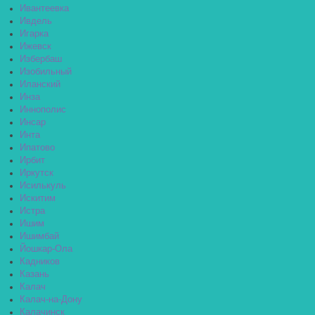
Ивантеевка
Ивдель
Игарка
Ижевск
Избербаш
Изобильный
Иланский
Инза
Иннополис
Инсар
Инта
Ипатово
Ирбит
Иркутск
Исилькуль
Искитим
Истра
Ишим
Ишимбай
Йошкар-Ола
Кадников
Казань
Калач
Калач-на-Дону
Калачинск