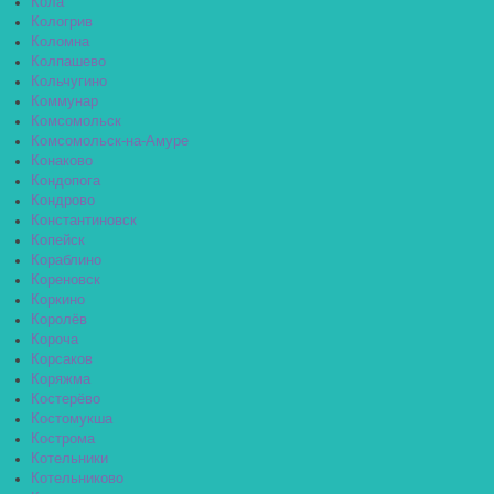
Кола
Кологрив
Коломна
Колпашево
Кольчугино
Коммунар
Комсомольск
Комсомольск-на-Амуре
Конаково
Кондопога
Кондрово
Константиновск
Копейск
Кораблино
Кореновск
Коркино
Королёв
Короча
Корсаков
Коряжма
Костерёво
Костомукша
Кострома
Котельники
Котельниково