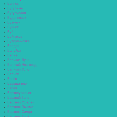
Брянск
Бугульма
Бугуруслан
Будённовск
Бузулук
Буинск
Буй
Буйнакск
Бутурлиновка
Валдай
Валуйки
Велиж
Великие Луки
Великий Новгород
Великий Устюг
Вельск
Венёв
Верещагино
Верея
Верхнеуральск
Верхний Тагил
Верхний Уфалей
Верхняя Пышма
Верхняя Салда
Верхняя Тура