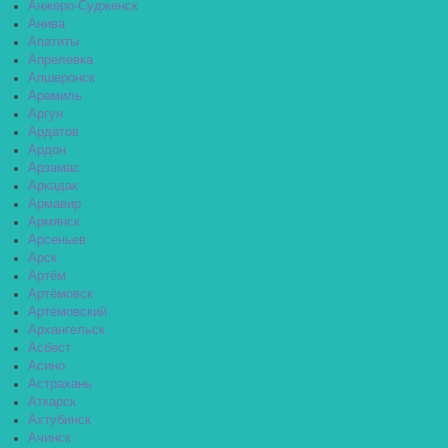
Анжеро-Судженск
Анива
Апатиты
Апрелевка
Апшеронск
Арамиль
Аргун
Ардатов
Ардон
Арзамас
Аркадак
Армавир
Армянск
Арсеньев
Арск
Артём
Артёмовск
Артёмовский
Архангельск
Асбест
Асино
Астрахань
Аткарск
Ахтубинск
Ачинск