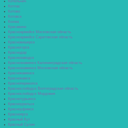
Котельнич
Котлас
Котово
Котовск
Кохма
Красавино
Красноармейск Московская область
Красноармейск Саратовская область
Красновишерск
Красногорск
Краснодар
Краснозаводск
Краснознаменск Калининградская область
Краснознаменск Московская область
Краснокаменск
Краснокамск
Красноперекопск
Краснослободск Волгоградская область
Краснослободск Мордовия
Краснотурьинск
Красноуральск
Красноуфимск
Красноярск
Красный Кут
Красный Сулин