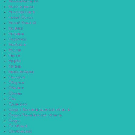
Новочебоксарск
Новочеркасск
Новошахтинск
Новый Оскол
Новый Уренгой
Ногинск
Нолинск
Норильск
Ноябрьск
Нурлат
Нытва
Нюрба
Нягань
Нязелетворск
Няндома
Облучье
Обнинск
Обоянь
Обь
Одинцово
Озёрск Калининградская область
Озерск Челябинская область
Озеры
Октябрьск
Октябрьский