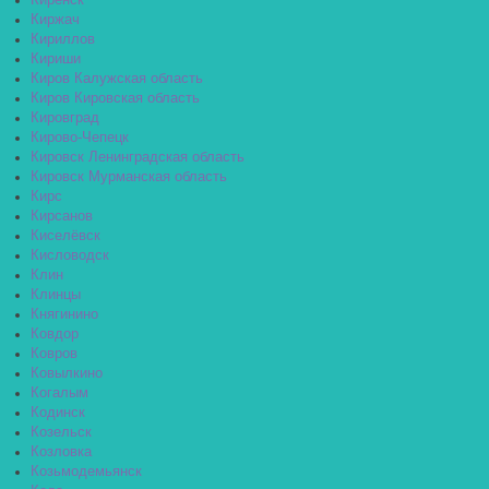
Киренск
Киржач
Кириллов
Кириши
Киров Калужская область
Киров Кировская область
Кировград
Кирово-Чепецк
Кировск Ленинградская область
Кировск Мурманская область
Кирс
Кирсанов
Киселёвск
Кисловодск
Клин
Клинцы
Княгинино
Ковдор
Ковров
Ковылкино
Когалым
Кодинск
Козельск
Козловка
Козьмодемьянск