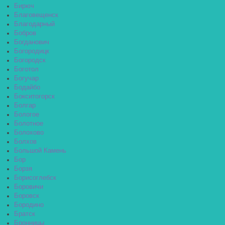
Бирюч
Благовещенск
Благодарный
Бобров
Богданович
Богородицк
Богородск
Боготол
Богучар
Бодайбо
Бокситогорск
Болгар
Бологое
Болотное
Болохово
Болхов
Большой Камень
Бор
Борзя
Борисоглебск
Боровичи
Боровск
Бородино
Братск
Бронницы