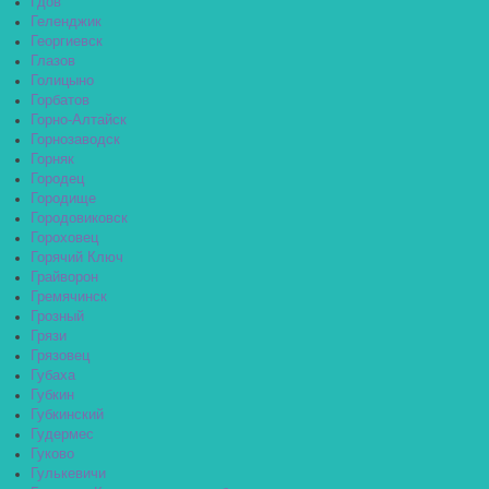
Гдов
Геленджик
Георгиевск
Глазов
Голицыно
Горбатов
Горно-Алтайск
Горнозаводск
Горняк
Городец
Городище
Городовиковск
Гороховец
Горячий Ключ
Грайворон
Гремячинск
Грозный
Грязи
Грязовец
Губаха
Губкин
Губкинский
Гудермес
Гуково
Гулькевичи