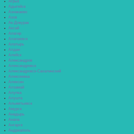
Агрыз
Адыгейск
Азнакаево
Азов
Ак-Довурак
Аксай
Алагир
Алапаевск
Алатырь
Алдан
Алейск
Александров
Александровск
Александровск-Сахалинский
Алексеевка
Алексин
Алзамай
Алупка
Алушта
Альметьевск
Амурск
Анадырь
Анапа
Ангарск
Андреаполь