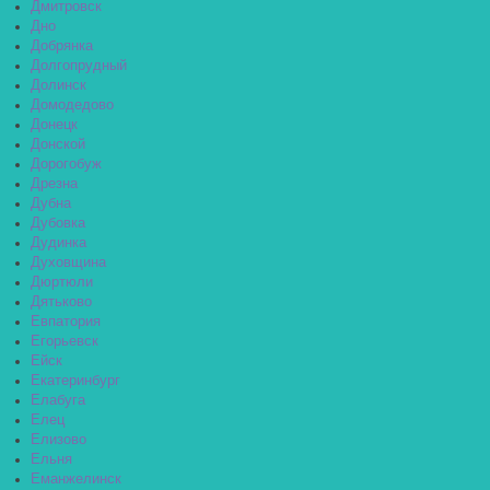
Дмитровск
Дно
Добрянка
Долгопрудный
Долинск
Домодедово
Донецк
Донской
Дорогобуж
Дрезна
Дубна
Дубовка
Дудинка
Духовщина
Дюртюли
Дятьково
Евпатория
Егорьевск
Ейск
Екатеринбург
Елабуга
Елец
Елизово
Ельня
Еманжелинск