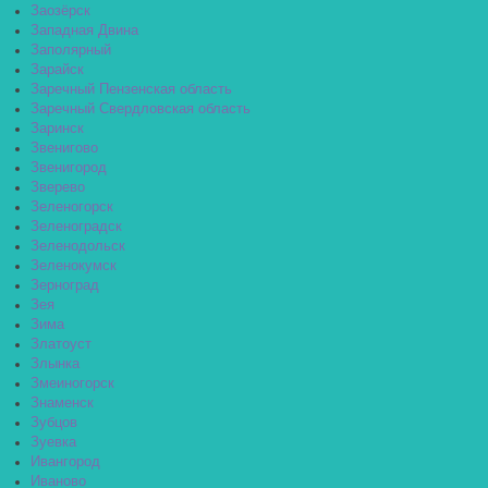
Заозёрск
Западная Двина
Заполярный
Зарайск
Заречный Пензенская область
Заречный Свердловская область
Заринск
Звенигово
Звенигород
Зверево
Зеленогорск
Зеленоградск
Зеленодольск
Зеленокумск
Зерноград
Зея
Зима
Златоуст
Злынка
Змеиногорск
Знаменск
Зубцов
Зуевка
Ивангород
Иваново