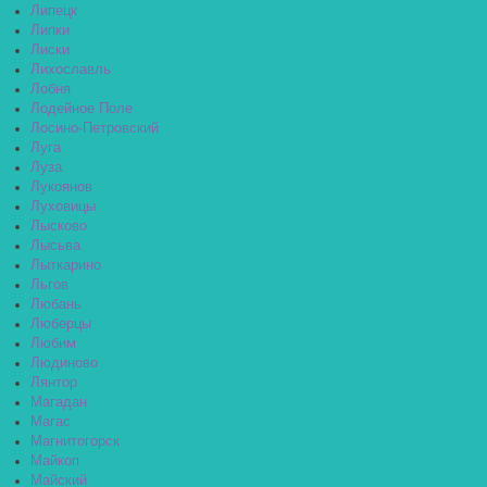
Липецк
Липки
Лиски
Лихославль
Лобня
Лодейное Поле
Лосино-Петровский
Луга
Луза
Лукоянов
Луховицы
Лысково
Лысьва
Лыткарино
Льгов
Любань
Люберцы
Любим
Людиново
Лянтор
Магадан
Магас
Магнитогорск
Майкоп
Майский