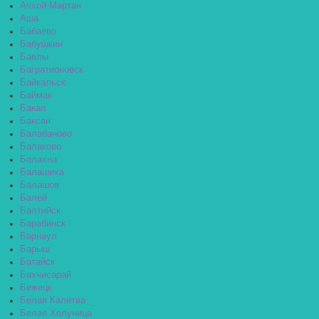
Ачхой-Мартан
Аша
Бабаево
Бабушкин
Бавлы
Багратионовск
Байкальск
Баймак
Бакал
Баксан
Балабаново
Балаково
Балахна
Балашиха
Балашов
Балей
Балтийск
Барабинск
Барнаул
Барыш
Батайск
Бахчисарай
Бежецк
Белая Калитва
Белая Холуница