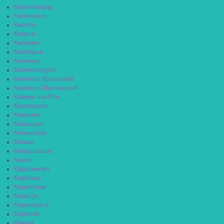
Калининград
Калининск
Калтан
Калуга
Калязин
Камбарка
Каменка
Каменногорск
Каменск-Уральский
Каменск-Шахтинский
Камень-на-Оби
Камешково
Камызяк
Камышин
Камышлов
Канаш
Кандалакша
Канск
Карабаново
Карабаш
Карабулак
Карасук
Карачаевск
Карачев
Каргат