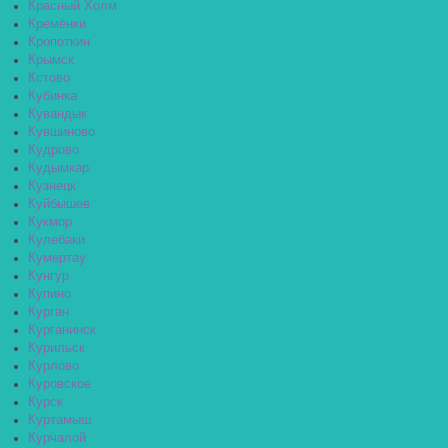
Красный Холм
Кремёнки
Кропоткин
Крымск
Кстово
Кубинка
Кувандык
Кувшиново
Кудрово
Кудымкар
Кузнецк
Куйбышев
Кукмор
Кулебаки
Кумертау
Кунгур
Купино
Курган
Курганинск
Курильск
Курлово
Куровское
Курск
Куртамыш
Курчалой