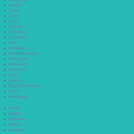
Тамбов
Тверь
Томск
Тула
Тюмень
Улан-Удэ
Ульяновск
Уфа
Хабаровск
Ханты-Мансийск
Чебоксары
Челябинск
Черкесск
Чита
Элиста
Южно-Сахалинск
Якутск
Ярославль
Абаза
Абакан
Абдулино
Абинск
Агидель