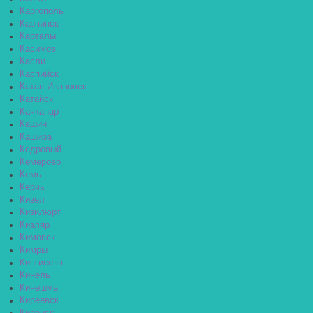
Каргополь
Карпинск
Карталы
Касимов
Касли
Каспийск
Катав-Ивановск
Катайск
Качканар
Кашин
Кашира
Кедровый
Кемерово
Кемь
Керчь
Кизел
Кизилюрт
Кизляр
Кимовск
Кимры
Кингисепп
Кинель
Кинешма
Киреевск