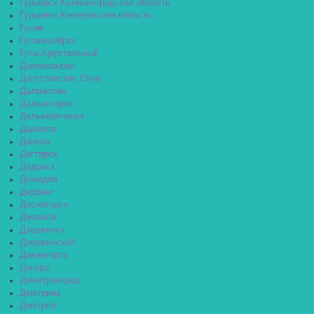
Гурьевск Калининградская область
Гурьевск Кемеровская область
Гусев
Гусиноозёрск
Гусь-Хрустальный
Давлеканово
Дагестанские Огни
Далматово
Дальнегорск
Дальнереченск
Данилов
Данков
Дегтярск
Дедовск
Демидов
Дербент
Десногорск
Джанкой
Дзержинск
Дзержинский
Дивногорск
Дигора
Димитровград
Дмитриев
Дмитров