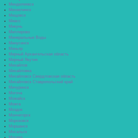
Менделеевск
Мензелинск
Мещовск
Миасс
Микунь
Миллерово
Минеральные Воды
Минусинск
Миньяр
Мирный Архангельская область
Мирный Якутия
Михайлов
Михайловка
Михайловск Свердловская область
Михайловск Ставропольский край
Мичуринск
Могоча
Можайск
Можга
Моздок
Мончегорск
Морозовск
Моршанск
Мосальск
Москва