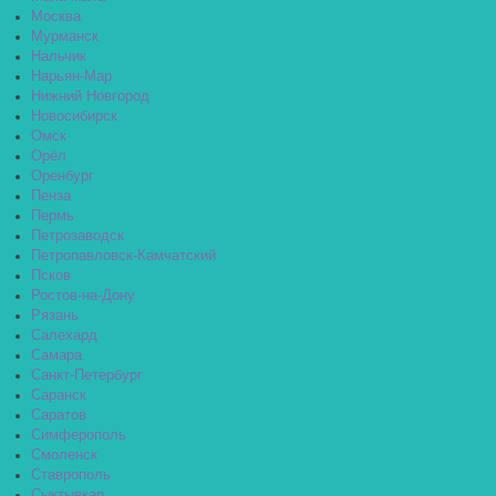
Москва
Мурманск
Нальчик
Нарьян-Мар
Нижний Новгород
Новосибирск
Омск
Орёл
Оренбург
Пенза
Пермь
Петрозаводск
Петропавловск-Камчатский
Псков
Ростов-на-Дону
Рязань
Салехард
Самара
Санкт-Петербург
Саранск
Саратов
Симферополь
Смоленск
Ставрополь
Сыктывкар