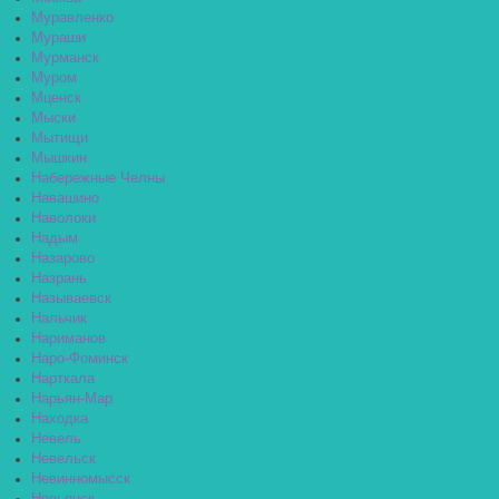
Муравленко
Мураши
Мурманск
Муром
Мценск
Мыски
Мытищи
Мышкин
Набережные Челны
Навашино
Наволоки
Надым
Назарово
Назрань
Называевск
Нальчик
Нариманов
Наро-Фоминск
Нарткала
Нарьян-Мар
Находка
Невель
Невельск
Невинномысск