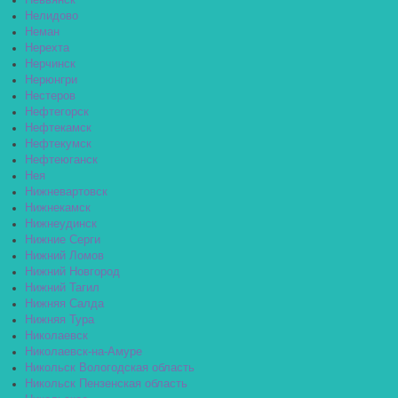
Невьянск
Нелидово
Неман
Нерехта
Нерчинск
Нерюнгри
Нестеров
Нефтегорск
Нефтекамск
Нефтекумск
Нефтеюганск
Нея
Нижневартовск
Нижнекамск
Нижнеудинск
Нижние Серги
Нижний Ломов
Нижний Новгород
Нижний Тагил
Нижняя Салда
Нижняя Тура
Николаевск
Николаевск-на-Амуре
Никольск Вологодская область
Никольск Пензенская область