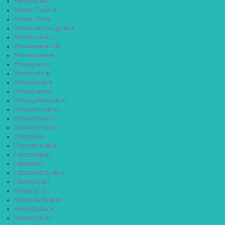
Никольское
Новая Ладога
Новая Ляля
Новоалександровск
Новоалтайск
Новоаннинский
Нововоронеж
Новодвинск
Новозыбков
Новокубанск
Новокузнецк
Новокуйбышевск
Новомичуринск
Новомосковск
Новопавловск
Новоржев
Новороссийск
Новосибирск
Новосиль
Новосокольники
Новотроицк
Новоузенск
Новоульяновск
Новоуральск
Новохопёрск