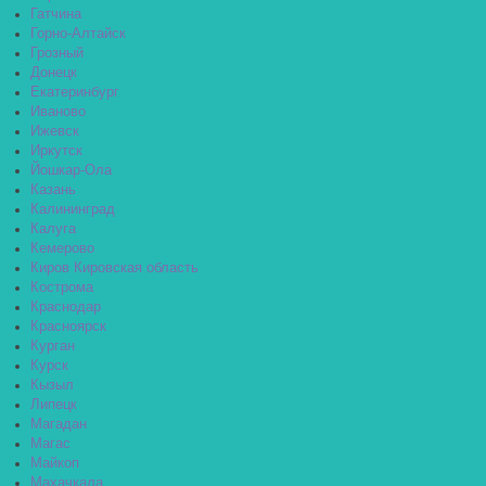
Гатчина
Горно-Алтайск
Грозный
Донецк
Екатеринбург
Иваново
Ижевск
Иркутск
Йошкар-Ола
Казань
Калининград
Калуга
Кемерово
Киров Кировская область
Кострома
Краснодар
Красноярск
Курган
Курск
Кызыл
Липецк
Магадан
Магас
Майкоп
Махачкала