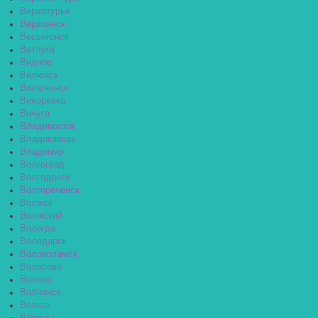
Верхотурье
Верхоянск
Весьегонск
Ветлуга
Видное
Вилюйск
Вилючинск
Вихоревка
Вичуга
Владивосток
Владикавказ
Владимир
Волгоград
Волгодонск
Волгореченск
Волжск
Волжский
Вологда
Володарск
Волоколамск
Волосово
Волхов
Волчанск
Вольск