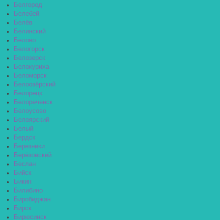
Белгород
Белебей
Белёв
Белинский
Белово
Белогорск
Белозерск
Белокуриха
Беломорск
Белоозёрский
Белорецк
Белореченск
Белоусово
Белоярский
Белый
Бердск
Березники
Берёзовский
Беслан
Бийск
Бикин
Билибино
Биробиджан
Бирск
Бирюсинск