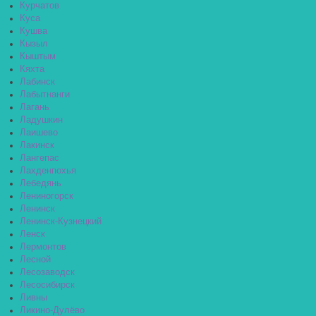
Курчатов
Куса
Кушва
Кызыл
Кыштым
Кяхта
Лабинск
Лабытнанги
Лагань
Ладушкин
Лаишево
Лакинск
Лангепас
Лахденпохья
Лебедянь
Лениногорск
Ленинск
Ленинск-Кузнецкий
Ленск
Лермонтов
Лесной
Лесозаводск
Лесосибирск
Ливны
Ликино-Дулёво