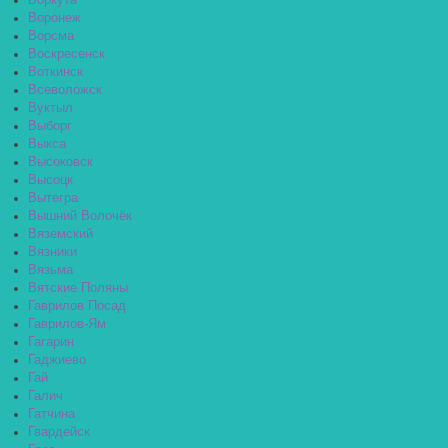
Воркута
Воронеж
Ворсма
Воскресенск
Воткинск
Всеволожск
Вуктыл
Выборг
Выкса
Высоковск
Высоцк
Вытегра
Вышний Волочёк
Вяземский
Вязники
Вязьма
Вятские Поляны
Гаврилов Посад
Гаврилов-Ям
Гагарин
Гаджиево
Гай
Галич
Гатчина
Гвардейск