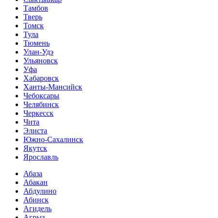
Тамбов
Тверь
Томск
Тула
Тюмень
Улан-Удэ
Ульяновск
Уфа
Хабаровск
Ханты-Мансийск
Чебоксары
Челябинск
Черкесск
Чита
Элиста
Южно-Сахалинск
Якутск
Ярославль
Абаза
Абакан
Абдулино
Абинск
Агидель
Агрыз