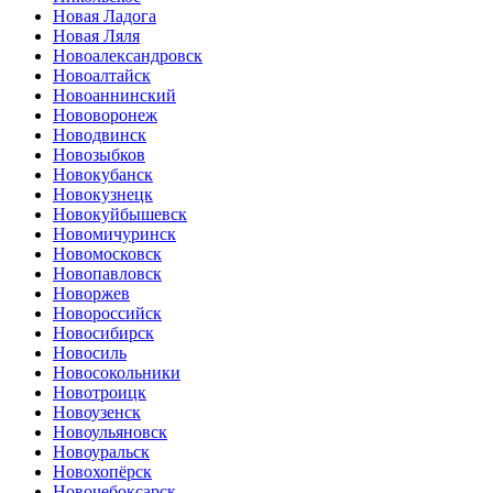
Новая Ладога
Новая Ляля
Новоалександровск
Новоалтайск
Новоаннинский
Нововоронеж
Новодвинск
Новозыбков
Новокубанск
Новокузнецк
Новокуйбышевск
Новомичуринск
Новомосковск
Новопавловск
Новоржев
Новороссийск
Новосибирск
Новосиль
Новосокольники
Новотроицк
Новоузенск
Новоульяновск
Новоуральск
Новохопёрск
Новочебоксарск