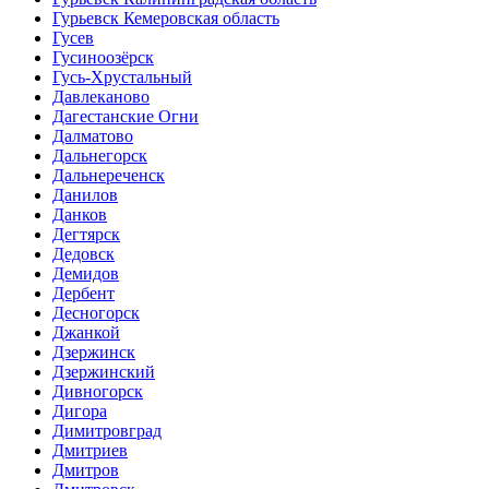
Гурьевск Кемеровская область
Гусев
Гусиноозёрск
Гусь-Хрустальный
Давлеканово
Дагестанские Огни
Далматово
Дальнегорск
Дальнереченск
Данилов
Данков
Дегтярск
Дедовск
Демидов
Дербент
Десногорск
Джанкой
Дзержинск
Дзержинский
Дивногорск
Дигора
Димитровград
Дмитриев
Дмитров