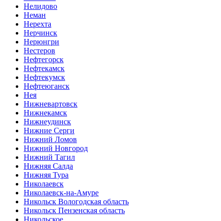
Нелидово
Неман
Нерехта
Нерчинск
Нерюнгри
Нестеров
Нефтегорск
Нефтекамск
Нефтекумск
Нефтеюганск
Нея
Нижневартовск
Нижнекамск
Нижнеудинск
Нижние Серги
Нижний Ломов
Нижний Новгород
Нижний Тагил
Нижняя Салда
Нижняя Тура
Николаевск
Николаевск-на-Амуре
Никольск Вологодская область
Никольск Пензенская область
Никольское