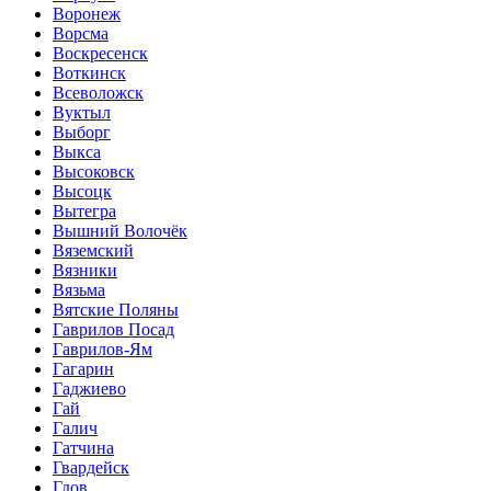
Воронеж
Ворсма
Воскресенск
Воткинск
Всеволожск
Вуктыл
Выборг
Выкса
Высоковск
Высоцк
Вытегра
Вышний Волочёк
Вяземский
Вязники
Вязьма
Вятские Поляны
Гаврилов Посад
Гаврилов-Ям
Гагарин
Гаджиево
Гай
Галич
Гатчина
Гвардейск
Гдов