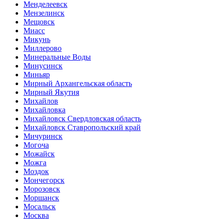
Менделеевск
Мензелинск
Мещовск
Миасс
Микунь
Миллерово
Минеральные Воды
Минусинск
Миньяр
Мирный Архангельская область
Мирный Якутия
Михайлов
Михайловка
Михайловск Свердловская область
Михайловск Ставропольский край
Мичуринск
Могоча
Можайск
Можга
Моздок
Мончегорск
Морозовск
Моршанск
Мосальск
Москва