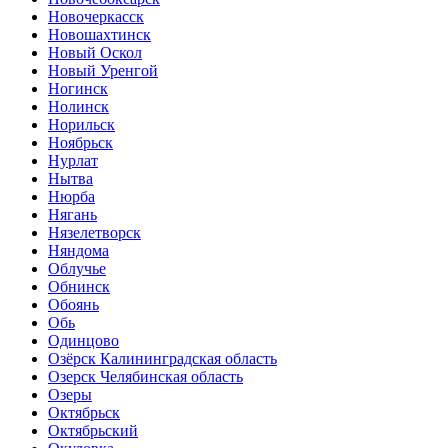
Новочеркасск
Новошахтинск
Новый Оскол
Новый Уренгой
Ногинск
Нолинск
Норильск
Ноябрьск
Нурлат
Нытва
Нюрба
Нягань
Нязелетворск
Няндома
Облучье
Обнинск
Обоянь
Обь
Одинцово
Озёрск Калининградская область
Озерск Челябинская область
Озеры
Октябрьск
Октябрьский