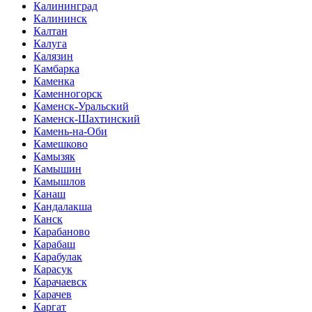
Калининград
Калининск
Калтан
Калуга
Калязин
Камбарка
Каменка
Каменногорск
Каменск-Уральский
Каменск-Шахтинский
Камень-на-Оби
Камешково
Камызяк
Камышин
Камышлов
Канаш
Кандалакша
Канск
Карабаново
Карабаш
Карабулак
Карасук
Карачаевск
Карачев
Каргат