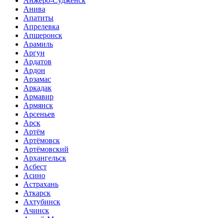
Анжеро-Судженск
Анива
Апатиты
Апрелевка
Апшеронск
Арамиль
Аргун
Ардатов
Ардон
Арзамас
Аркадак
Армавир
Армянск
Арсеньев
Арск
Артём
Артёмовск
Артёмовский
Архангельск
Асбест
Асино
Астрахань
Аткарск
Ахтубинск
Ачинск