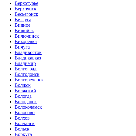
Верхотурье
Верхоянск
Весьегонск
Ветлуга
Видное
Вилюйск
Вилючинск
Вихоревка
Вичуга
Владивосток
Владикавказ
Владимир
Волгоград
Волгодонск
Волгореченск
Волжск
Волжский
Вологда
Володарск
Волоколамск
Волосово
Волхов
Волчанск
Вольск
Воркута