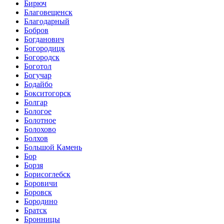
Бирюч
Благовещенск
Благодарный
Бобров
Богданович
Богородицк
Богородск
Боготол
Богучар
Бодайбо
Бокситогорск
Болгар
Бологое
Болотное
Болохово
Болхов
Большой Камень
Бор
Борзя
Борисоглебск
Боровичи
Боровск
Бородино
Братск
Бронницы