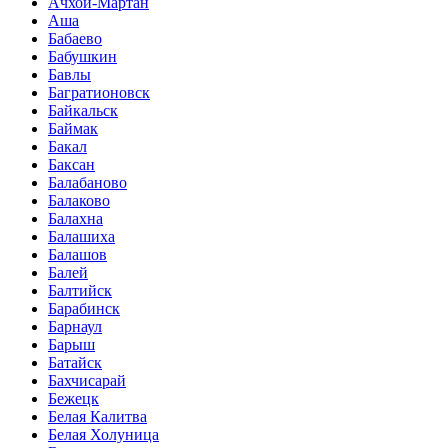
Ачхой-Мартан
Аша
Бабаево
Бабушкин
Бавлы
Багратионовск
Байкальск
Баймак
Бакал
Баксан
Балабаново
Балаково
Балахна
Балашиха
Балашов
Балей
Балтийск
Барабинск
Барнаул
Барыш
Батайск
Бахчисарай
Бежецк
Белая Калитва
Белая Холуница