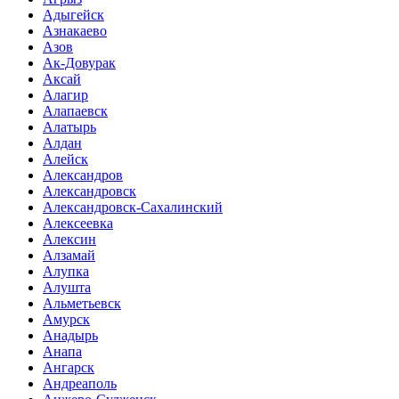
Адыгейск
Азнакаево
Азов
Ак-Довурак
Аксай
Алагир
Алапаевск
Алатырь
Алдан
Алейск
Александров
Александровск
Александровск-Сахалинский
Алексеевка
Алексин
Алзамай
Алупка
Алушта
Альметьевск
Амурск
Анадырь
Анапа
Ангарск
Андреаполь