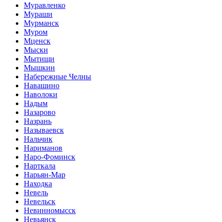
Муравленко
Мураши
Мурманск
Муром
Мценск
Мыски
Мытищи
Мышкин
Набережные Челны
Навашино
Наволоки
Надым
Назарово
Назрань
Называевск
Нальчик
Нариманов
Наро-Фоминск
Нарткала
Нарьян-Мар
Находка
Невель
Невельск
Невинномысск
Невьянск