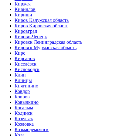
Киржач
Кириллов
Кириши
Киров Калужская область
Киров Кировская область
Кировград
Кирово-Чепецк
Кировск Ленинградская область
Кировск Мурманская область
Кирс
Кирсанов
Киселёвск
Кисловодск
Клин
Клинцы
Княгинино
Ковдор
Ковров
Ковылкино
Когалым
Кодинск
Козельск
Козловка
Козьмодемьянск
Кола