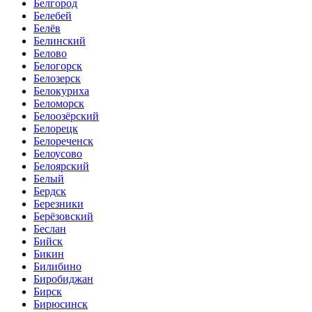
Белгород
Белебей
Белёв
Белинский
Белово
Белогорск
Белозерск
Белокуриха
Беломорск
Белоозёрский
Белорецк
Белореченск
Белоусово
Белоярский
Белый
Бердск
Березники
Берёзовский
Беслан
Бийск
Бикин
Билибино
Биробиджан
Бирск
Бирюсинск