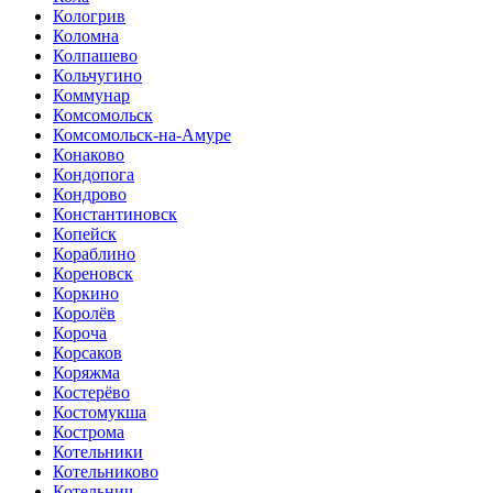
Кологрив
Коломна
Колпашево
Кольчугино
Коммунар
Комсомольск
Комсомольск-на-Амуре
Конаково
Кондопога
Кондрово
Константиновск
Копейск
Кораблино
Кореновск
Коркино
Королёв
Короча
Корсаков
Коряжма
Костерёво
Костомукша
Кострома
Котельники
Котельниково
Котельнич