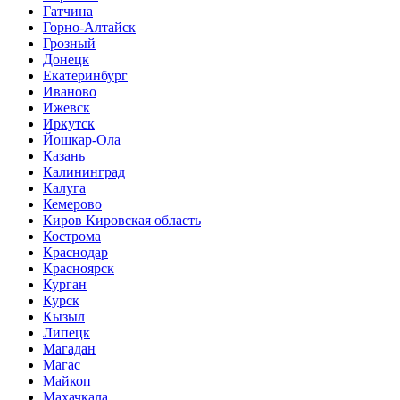
Гатчина
Горно-Алтайск
Грозный
Донецк
Екатеринбург
Иваново
Ижевск
Иркутск
Йошкар-Ола
Казань
Калининград
Калуга
Кемерово
Киров Кировская область
Кострома
Краснодар
Красноярск
Курган
Курск
Кызыл
Липецк
Магадан
Магас
Майкоп
Махачкала