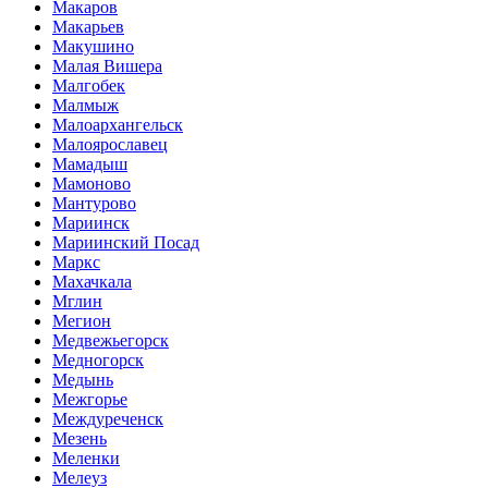
Макаров
Макарьев
Макушино
Малая Вишера
Малгобек
Малмыж
Малоархангельск
Малоярославец
Мамадыш
Мамоново
Мантурово
Мариинск
Мариинский Посад
Маркс
Махачкала
Мглин
Мегион
Медвежьегорск
Медногорск
Медынь
Межгорье
Междуреченск
Мезень
Меленки
Мелеуз