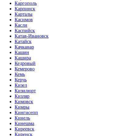
Каргополь
Карпинск
Карталы
Касимов
Касли
Каспийск
Катав-Ивановск
Катайск
Качканар
Кашин
Кашира
Кедровый
Кемерово
Кемь
Керчь
Кизел
Кизилюрт
Кизляр
Кимовск
Кимры
Кингисепп
Кинель
Кинешма
Киреевск
Киренск