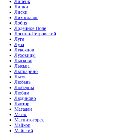
Липецк
Липки
Лиски
Лихославль
Лобня
Лодейное Поле
Лосино-Петровский
Луга
Луза
Лукоянов
Луховицы
Лысково
Лысьва
Лыткарино
Льгов
Любань
Люберцы
Любим
Людиново
Лянтор
Магадан
Магас
Магнитогорск
Майкоп
Майский