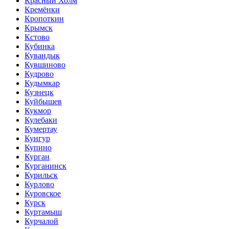
Красный Холм
Кремёнки
Кропоткин
Крымск
Кстово
Кубинка
Кувандык
Кувшиново
Кудрово
Кудымкар
Кузнецк
Куйбышев
Кукмор
Кулебаки
Кумертау
Кунгур
Купино
Курган
Курганинск
Курильск
Курлово
Куровское
Курск
Куртамыш
Курчалой