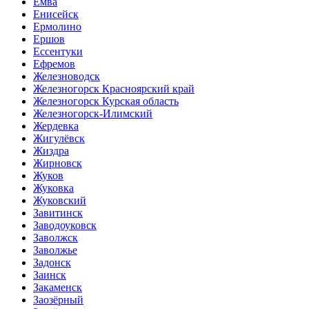
Емва
Енисейск
Ермолино
Ершов
Ессентуки
Ефремов
Железноводск
Железногорск Красноярский край
Железногорск Курская область
Железногорск-Илимский
Жердевка
Жигулёвск
Жиздра
Жирновск
Жуков
Жуковка
Жуковский
Завитинск
Заводоуковск
Заволжск
Заволжье
Задонск
Заинск
Закаменск
Заозёрный