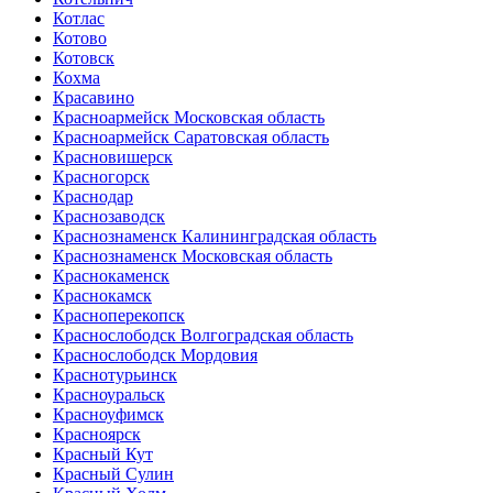
Котлас
Котово
Котовск
Кохма
Красавино
Красноармейск Московская область
Красноармейск Саратовская область
Красновишерск
Красногорск
Краснодар
Краснозаводск
Краснознаменск Калининградская область
Краснознаменск Московская область
Краснокаменск
Краснокамск
Красноперекопск
Краснослободск Волгоградская область
Краснослободск Мордовия
Краснотурьинск
Красноуральск
Красноуфимск
Красноярск
Красный Кут
Красный Сулин