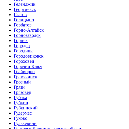
Геленджик
Георгиевск
Глазов
Голицыно
Горбатов
Горно-Алтайск
Горнозаводск
Горняк
Городец
Городище
Городовиковск
Гороховец
Горячий Ключ
Грайворон
Гремячинск
Грозный
Грязи
Грязовец
Губаха
Губкин
Губкинский
Гудермес
Гуково
Гулькевичи
Гурьевск Калининградская область