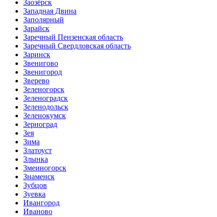
Заозёрск
Западная Двина
Заполярный
Зарайск
Заречный Пензенская область
Заречный Свердловская область
Заринск
Звенигово
Звенигород
Зверево
Зеленогорск
Зеленоградск
Зеленодольск
Зеленокумск
Зерноград
Зея
Зима
Златоуст
Злынка
Змеиногорск
Знаменск
Зубцов
Зуевка
Ивангород
Иваново