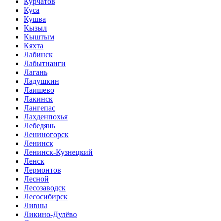
Курчатов
Куса
Кушва
Кызыл
Кыштым
Кяхта
Лабинск
Лабытнанги
Лагань
Ладушкин
Лаишево
Лакинск
Лангепас
Лахденпохья
Лебедянь
Лениногорск
Ленинск
Ленинск-Кузнецкий
Ленск
Лермонтов
Лесной
Лесозаводск
Лесосибирск
Ливны
Ликино-Дулёво