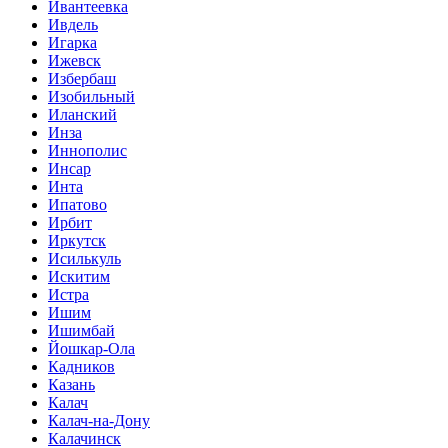
Ивантеевка
Ивдель
Игарка
Ижевск
Избербаш
Изобильный
Иланский
Инза
Иннополис
Инсар
Инта
Ипатово
Ирбит
Иркутск
Исилькуль
Искитим
Истра
Ишим
Ишимбай
Йошкар-Ола
Кадников
Казань
Калач
Калач-на-Дону
Калачинск