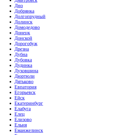
Дмитровск
Дно
Добрянка
Долгопрудный
Долинск
Домодедово
Донецк
Донской
Дорогобуж
Дрезна
Дубна
Дубовка
Дудинка
Духовщина
Дюртюли
Дятьково
Евпатория
Егорьевск
Ейск
Екатеринбург
Елабуга
Елец
Елизово
Ельня
Еманжелинск