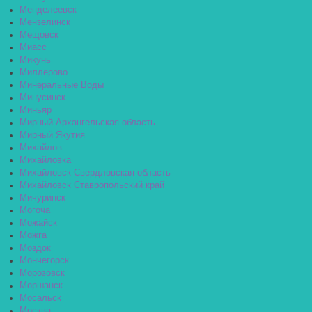
Менделеевск
Мензелинск
Мещовск
Миасс
Микунь
Миллерово
Минеральные Воды
Минусинск
Миньяр
Мирный Архангельская область
Мирный Якутия
Михайлов
Михайловка
Михайловск Свердловская область
Михайловск Ставропольский край
Мичуринск
Могоча
Можайск
Можга
Моздок
Мончегорск
Морозовск
Моршанск
Мосальск
Москва