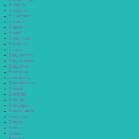
Верхотурье
Верхоянск
Весьегонск
Ветлуга
Видное
Вилюйск
Вилючинск
Вихоревка
Вичуга
Владивосток
Владикавказ
Владимир
Волгоград
Волгодонск
Волгореченск
Волжск
Волжский
Вологда
Володарск
Волоколамск
Волосово
Волхов
Волчанск
Вольск