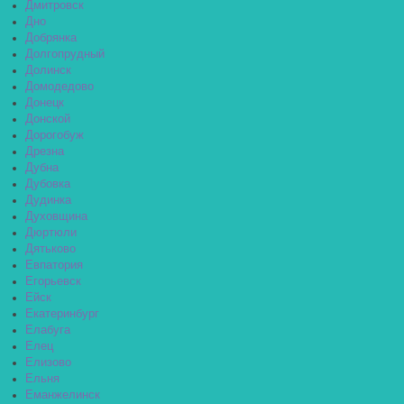
Дмитровск
Дно
Добрянка
Долгопрудный
Долинск
Домодедово
Донецк
Донской
Дорогобуж
Дрезна
Дубна
Дубовка
Дудинка
Духовщина
Дюртюли
Дятьково
Евпатория
Егорьевск
Ейск
Екатеринбург
Елабуга
Елец
Елизово
Ельня
Еманжелинск