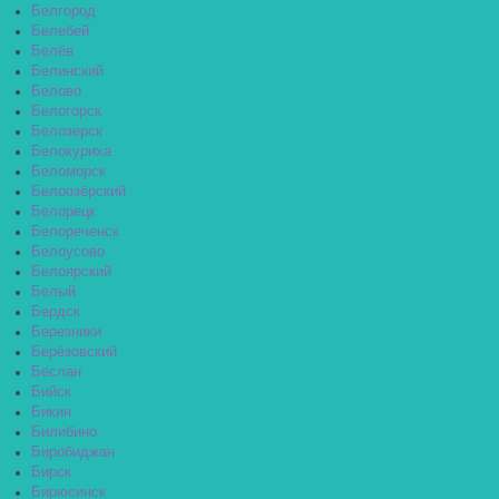
Белгород
Белебей
Белёв
Белинский
Белово
Белогорск
Белозерск
Белокуриха
Беломорск
Белоозёрский
Белорецк
Белореченск
Белоусово
Белоярский
Белый
Бердск
Березники
Берёзовский
Беслан
Бийск
Бикин
Билибино
Биробиджан
Бирск
Бирюсинск