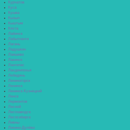
Курчатов
Куса
Кушва
Кызыл
Кыштым
Кяхта
Лабинск
Лабытнанги
Лагань
Ладушкин
Лаишево
Лакинск
Лангепас
Лахденпохья
Лебедянь
Лениногорск
Ленинск
Ленинск-Кузнецкий
Ленск
Лермонтов
Лесной
Лесозаводск
Лесосибирск
Ливны
Ликино-Дулёво