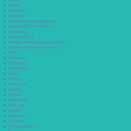
Киренск
Киржач
Кириллов
Кириши
Киров Калужская область
Киров Кировская область
Кировград
Кирово-Чепецк
Кировск Ленинградская область
Кировск Мурманская область
Кирс
Кирсанов
Киселёвск
Кисловодск
Клин
Клинцы
Княгинино
Ковдор
Ковров
Ковылкино
Когалым
Кодинск
Козельск
Козловка
Козьмодемьянск