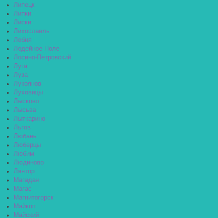
Липецк
Липки
Лиски
Лихославль
Лобня
Лодейное Поле
Лосино-Петровский
Луга
Луза
Лукоянов
Луховицы
Лысково
Лысьва
Лыткарино
Льгов
Любань
Люберцы
Любим
Людиново
Лянтор
Магадан
Магас
Магнитогорск
Майкоп
Майский