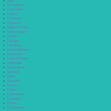
Гдов
Геленджик
Георгиевск
Глазов
Голицыно
Горбатов
Горно-Алтайск
Горнозаводск
Горняк
Городец
Городище
Городовиковск
Гороховец
Горячий Ключ
Грайворон
Гремячинск
Грозный
Грязи
Грязовец
Губаха
Губкин
Губкинский
Гудермес
Гуково
Гулькевичи