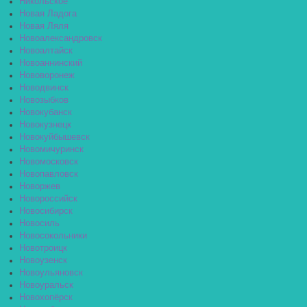
Никольское
Новая Ладога
Новая Ляля
Новоалександровск
Новоалтайск
Новоаннинский
Нововоронеж
Новодвинск
Новозыбков
Новокубанск
Новокузнецк
Новокуйбышевск
Новомичуринск
Новомосковск
Новопавловск
Новоржев
Новороссийск
Новосибирск
Новосиль
Новосокольники
Новотроицк
Новоузенск
Новоульяновск
Новоуральск
Новохопёрск