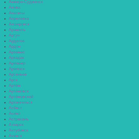
Анжеро-Судженск
Анива
Апатиты
Апрелевка
Апшеронск
Арамиль
Аргун
Ардатов
Ардон
Арзамас
Аркадак
Армавир
Армянск
Арсеньев
Арск
Артём
Артёмовск
Артёмовский
Архангельск
Асбест
Асино
Астрахань
Аткарск
Ахтубинск
Ачинск