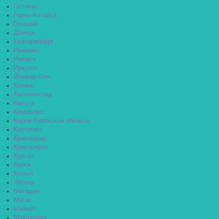
Гатчина
Горно-Алтайск
Грозный
Донецк
Екатеринбург
Иваново
Ижевск
Иркутск
Йошкар-Ола
Казань
Калининград
Калуга
Кемерово
Киров Кировская область
Кострома
Краснодар
Красноярск
Курган
Курск
Кызыл
Липецк
Магадан
Магас
Майкоп
Махачкала