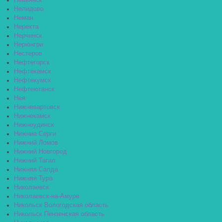
Невьянск
Нелидово
Неман
Нерехта
Нерчинск
Нерюнгри
Нестеров
Нефтегорск
Нефтекамск
Нефтекумск
Нефтеюганск
Нея
Нижневартовск
Нижнекамск
Нижнеудинск
Нижние Серги
Нижний Ломов
Нижний Новгород
Нижний Тагил
Нижняя Салда
Нижняя Тура
Николаевск
Николаевск-на-Амуре
Никольск Вологодская область
Никольск Пензенская область