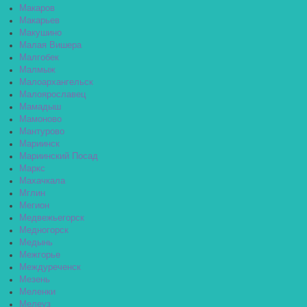
Макаров
Макарьев
Макушино
Малая Вишера
Малгобек
Малмыж
Малоархангельск
Малоярославец
Мамадыш
Мамоново
Мантурово
Мариинск
Мариинский Посад
Маркс
Махачкала
Мглин
Мегион
Медвежьегорск
Медногорск
Медынь
Межгорье
Междуреченск
Мезень
Меленки
Мелеуз