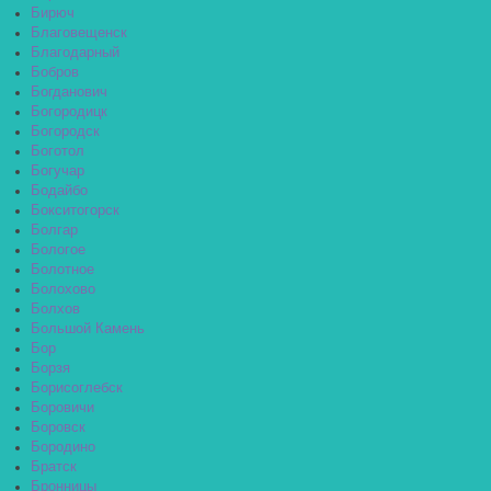
Бирюч
Благовещенск
Благодарный
Бобров
Богданович
Богородицк
Богородск
Боготол
Богучар
Бодайбо
Бокситогорск
Болгар
Бологое
Болотное
Болохово
Болхов
Большой Камень
Бор
Борзя
Борисоглебск
Боровичи
Боровск
Бородино
Братск
Бронницы