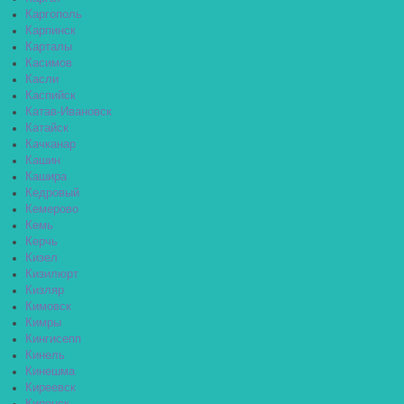
Каргополь
Карпинск
Карталы
Касимов
Касли
Каспийск
Катав-Ивановск
Катайск
Качканар
Кашин
Кашира
Кедровый
Кемерово
Кемь
Керчь
Кизел
Кизилюрт
Кизляр
Кимовск
Кимры
Кингисепп
Кинель
Кинешма
Киреевск