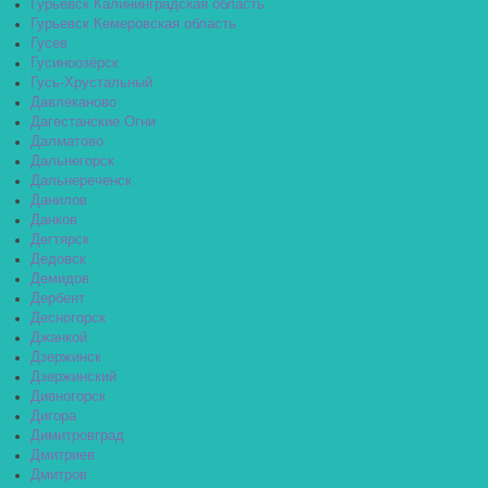
Гурьевск Калининградская область
Гурьевск Кемеровская область
Гусев
Гусиноозёрск
Гусь-Хрустальный
Давлеканово
Дагестанские Огни
Далматово
Дальнегорск
Дальнереченск
Данилов
Данков
Дегтярск
Дедовск
Демидов
Дербент
Десногорск
Джанкой
Дзержинск
Дзержинский
Дивногорск
Дигора
Димитровград
Дмитриев
Дмитров