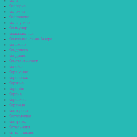
Кола
Кологрив
Коломна
Колпашево
Кольчугино
Коммунар
Комсомольск
Комсомольск-на-Амуре
Конаково
Кондопога
Кондрово
Константиновск
Копейск
Кораблино
Кореновск
Коркино
Королёв
Короча
Корсаков
Коряжма
Костерёво
Костомукша
Кострома
Котельники
Котельниково