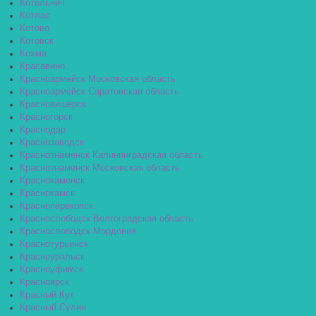
Котельнич
Котлас
Котово
Котовск
Кохма
Красавино
Красноармейск Московская область
Красноармейск Саратовская область
Красновишерск
Красногорск
Краснодар
Краснозаводск
Краснознаменск Калининградская область
Краснознаменск Московская область
Краснокаменск
Краснокамск
Красноперекопск
Краснослободск Волгоградская область
Краснослободск Мордовия
Краснотурьинск
Красноуральск
Красноуфимск
Красноярск
Красный Кут
Красный Сулин