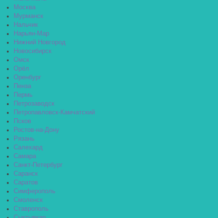
Москва
Мурманск
Нальчик
Нарьян-Мар
Нижний Новгород
Новосибирск
Омск
Орёл
Оренбург
Пенза
Пермь
Петрозаводск
Петропавловск-Камчатский
Псков
Ростов-на-Дону
Рязань
Салехард
Самара
Санкт-Петербург
Саранск
Саратов
Симферополь
Смоленск
Ставрополь
Сыктывкар