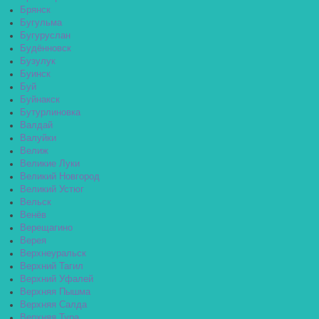
Брянск
Бугульма
Бугуруслан
Будённовск
Бузулук
Буинск
Буй
Буйнакск
Бутурлиновка
Валдай
Валуйки
Велиж
Великие Луки
Великий Новгород
Великий Устюг
Вельск
Венёв
Верещагино
Верея
Верхнеуральск
Верхний Тагил
Верхний Уфалей
Верхняя Пышма
Верхняя Салда
Верхняя Тура