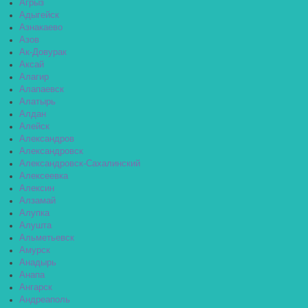
Агрыз
Адыгейск
Азнакаево
Азов
Ак-Довурак
Аксай
Алагир
Алапаевск
Алатырь
Алдан
Алейск
Александров
Александровск
Александровск-Сахалинский
Алексеевка
Алексин
Алзамай
Алупка
Алушта
Альметьевск
Амурск
Анадырь
Анапа
Ангарск
Андреаполь