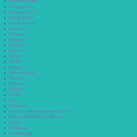
Новочебоксарск
Новочеркасск
Новошахтинск
Новый Оскол
Новый Уренгой
Ногинск
Нолинск
Норильск
Ноябрьск
Нурлат
Нытва
Нюрба
Нягань
Нязелетворск
Няндома
Облучье
Обнинск
Обоянь
Обь
Одинцово
Озёрск Калининградская область
Озерск Челябинская область
Озеры
Октябрьск
Октябрьский