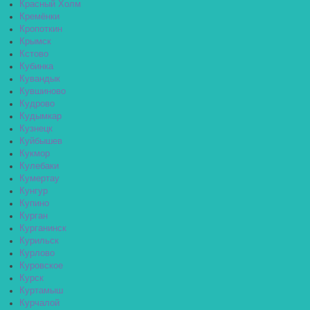
Красный Холм
Кремёнки
Кропоткин
Крымск
Кстово
Кубинка
Кувандык
Кувшиново
Кудрово
Кудымкар
Кузнецк
Куйбышев
Кукмор
Кулебаки
Кумертау
Кунгур
Купино
Курган
Курганинск
Курильск
Курлово
Куровское
Курск
Куртамыш
Курчалой