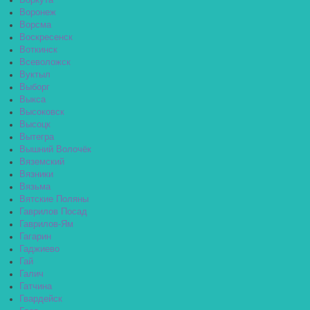
Воркута
Воронеж
Ворсма
Воскресенск
Воткинск
Всеволожск
Вуктыл
Выборг
Выкса
Высоковск
Высоцк
Вытегра
Вышний Волочёк
Вяземский
Вязники
Вязьма
Вятские Поляны
Гаврилов Посад
Гаврилов-Ям
Гагарин
Гаджиево
Гай
Галич
Гатчина
Гвардейск