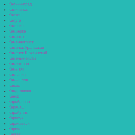
Калининград
Калининск
Калтан
Калуга
Калязин
Камбарка
Каменка
Каменногорск
Каменск-Уральский
Каменск-Шахтинский
Камень-на-Оби
Камешково
Камызяк
Камышин
Камышлов
Канаш
Кандалакша
Канск
Карабаново
Карабаш
Карабулак
Карасук
Карачаевск
Карачев
Каргат