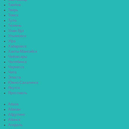
Тамбов
Тверь
Томск
Тула
Тюмень
Улан-Удэ
Ульяновск
Уфа
Хабаровск
Ханты-Мансийск
Чебоксары
Челябинск
Черкесск
Чита
Элиста
Южно-Сахалинск
Якутск
Ярославль
Абаза
Абакан
Абдулино
Абинск
Агидель