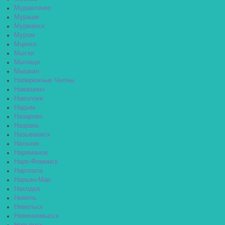
Муравленко
Мураши
Мурманск
Муром
Мценск
Мыски
Мытищи
Мышкин
Набережные Челны
Навашино
Наволоки
Надым
Назарово
Назрань
Называевск
Нальчик
Нариманов
Наро-Фоминск
Нарткала
Нарьян-Мар
Находка
Невель
Невельск
Невинномысск