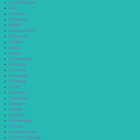
Ачхой-Мартан
Аша
Бабаево
Бабушкин
Бавлы
Багратионовск
Байкальск
Баймак
Бакал
Баксан
Балабаново
Балаково
Балахна
Балашиха
Балашов
Балей
Балтийск
Барабинск
Барнаул
Барыш
Батайск
Бахчисарай
Бежецк
Белая Калитва
Белая Холуница