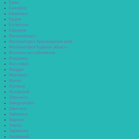
Емва
Енисейск
Ермолино
Ершов
Ессентуки
Ефремов
Железноводск
Железногорск Красноярский край
Железногорск Курская область
Железногорск-Илимский
Жердевка
Жигулёвск
Жиздра
Жирновск
Жуков
Жуковка
Жуковский
Завитинск
Заводоуковск
Заволжск
Заволжье
Задонск
Заинск
Закаменск
Заозёрный