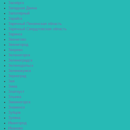
Заозёрск
Западная Двина
Заполярный
Зарайск
Заречный Пензенская область
Заречный Свердловская область
Заринск
Звенигово
Звенигород
Зверево
Зеленогорск
Зеленоградск
Зеленодольск
Зеленокумск
Зерноград
Зея
Зима
Златоуст
Злынка
Змеиногорск
Знаменск
Зубцов
Зуевка
Ивангород
Иваново