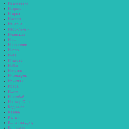
Ивантеевка
Ивдель
Игарка
Ижевск
Избербаш
Изобильный
Иланский
Инза
Иннополис
Инсар
Инта
Ипатово
Ирбит
Иркутск
Исилькуль
Искитим
Истра
Ишим
Ишимбай
Йошкар-Ола
Кадников
Казань
Калач
Калач-на-Дону
Калачинск