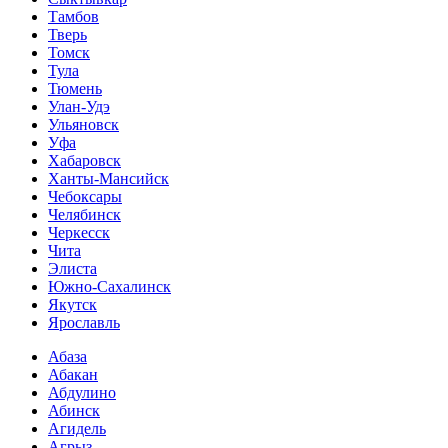
Тамбов
Тверь
Томск
Тула
Тюмень
Улан-Удэ
Ульяновск
Уфа
Хабаровск
Ханты-Мансийск
Чебоксары
Челябинск
Черкесск
Чита
Элиста
Южно-Сахалинск
Якутск
Ярославль
Абаза
Абакан
Абдулино
Абинск
Агидель
Агрыз