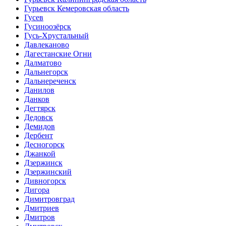
Гурьевск Кемеровская область
Гусев
Гусиноозёрск
Гусь-Хрустальный
Давлеканово
Дагестанские Огни
Далматово
Дальнегорск
Дальнереченск
Данилов
Данков
Дегтярск
Дедовск
Демидов
Дербент
Десногорск
Джанкой
Дзержинск
Дзержинский
Дивногорск
Дигора
Димитровград
Дмитриев
Дмитров