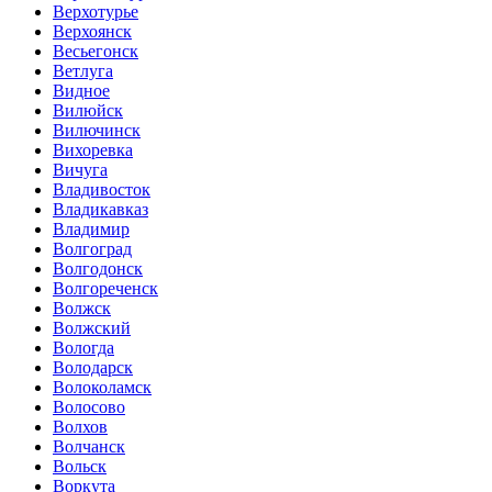
Верхотурье
Верхоянск
Весьегонск
Ветлуга
Видное
Вилюйск
Вилючинск
Вихоревка
Вичуга
Владивосток
Владикавказ
Владимир
Волгоград
Волгодонск
Волгореченск
Волжск
Волжский
Вологда
Володарск
Волоколамск
Волосово
Волхов
Волчанск
Вольск
Воркута