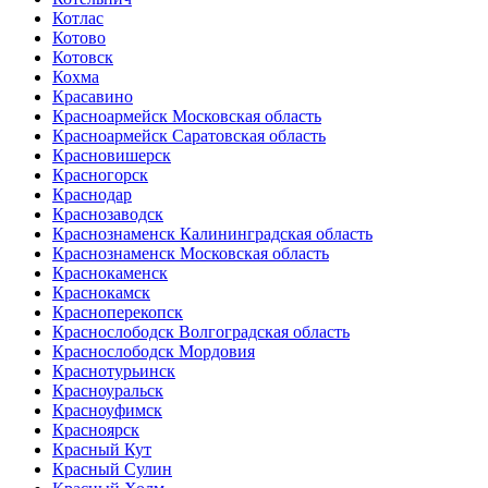
Котлас
Котово
Котовск
Кохма
Красавино
Красноармейск Московская область
Красноармейск Саратовская область
Красновишерск
Красногорск
Краснодар
Краснозаводск
Краснознаменск Калининградская область
Краснознаменск Московская область
Краснокаменск
Краснокамск
Красноперекопск
Краснослободск Волгоградская область
Краснослободск Мордовия
Краснотурьинск
Красноуральск
Красноуфимск
Красноярск
Красный Кут
Красный Сулин