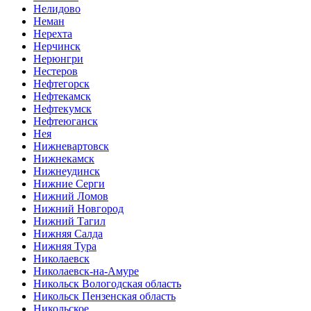
Нелидово
Неман
Нерехта
Нерчинск
Нерюнгри
Нестеров
Нефтегорск
Нефтекамск
Нефтекумск
Нефтеюганск
Нея
Нижневартовск
Нижнекамск
Нижнеудинск
Нижние Серги
Нижний Ломов
Нижний Новгород
Нижний Тагил
Нижняя Салда
Нижняя Тура
Николаевск
Николаевск-на-Амуре
Никольск Вологодская область
Никольск Пензенская область
Никольское