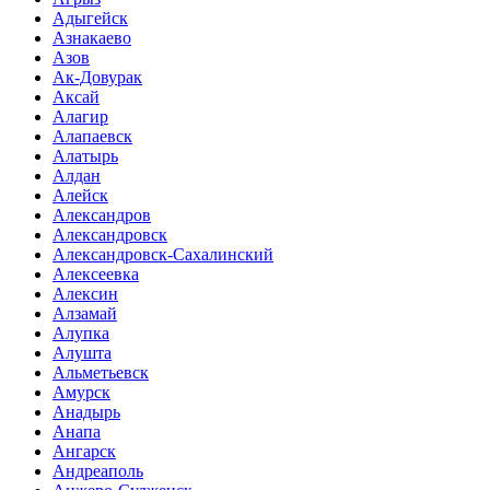
Адыгейск
Азнакаево
Азов
Ак-Довурак
Аксай
Алагир
Алапаевск
Алатырь
Алдан
Алейск
Александров
Александровск
Александровск-Сахалинский
Алексеевка
Алексин
Алзамай
Алупка
Алушта
Альметьевск
Амурск
Анадырь
Анапа
Ангарск
Андреаполь