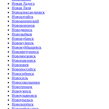
Новая Ладога
Новая Ляля
Новоалександровск
Новоалтайск
Новоаннинский
Нововоронеж
Новодвинск
Новозыбков
Новокубанск
Новокузнецк
Новокуйбышевск
Новомичуринск
Новомосковск
Новопавловск
Новоржев
Новороссийск
Новосибирск
Новосиль
Новосокольники
Новотроицк
Новоузенск
Новоульяновск
Новоуральск
Новохопёрск
Новочебоксарск