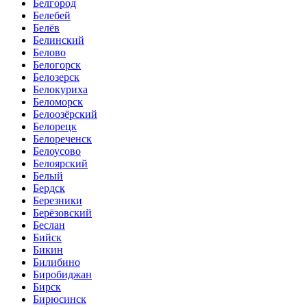
Белгород
Белебей
Белёв
Белинский
Белово
Белогорск
Белозерск
Белокуриха
Беломорск
Белоозёрский
Белорецк
Белореченск
Белоусово
Белоярский
Белый
Бердск
Березники
Берёзовский
Беслан
Бийск
Бикин
Билибино
Биробиджан
Бирск
Бирюсинск