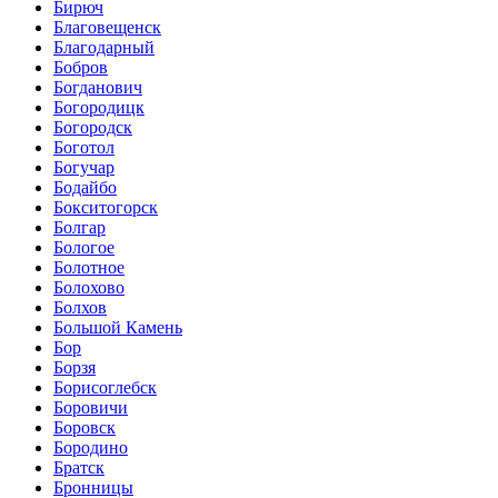
Бирюч
Благовещенск
Благодарный
Бобров
Богданович
Богородицк
Богородск
Боготол
Богучар
Бодайбо
Бокситогорск
Болгар
Бологое
Болотное
Болохово
Болхов
Большой Камень
Бор
Борзя
Борисоглебск
Боровичи
Боровск
Бородино
Братск
Бронницы