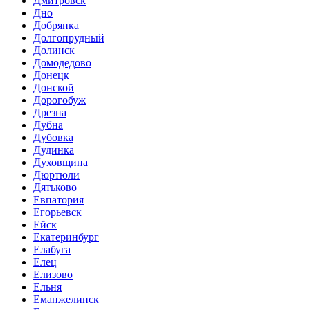
Дмитровск
Дно
Добрянка
Долгопрудный
Долинск
Домодедово
Донецк
Донской
Дорогобуж
Дрезна
Дубна
Дубовка
Дудинка
Духовщина
Дюртюли
Дятьково
Евпатория
Егорьевск
Ейск
Екатеринбург
Елабуга
Елец
Елизово
Ельня
Еманжелинск