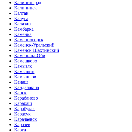
Калининград
Калининск
Калтан
Калуга
Калязин
Камбарка
Каменка
Каменногорск
Каменск-Уральский
Каменск-Шахтинский
Камень-на-Оби
Камешково
Камызяк
Камышин
Камышлов
Канаш
Кандалакша
Канск
Карабаново
Карабаш
Карабулак
Карасук
Карачаевск
Карачев
Каргат