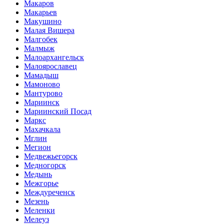
Макаров
Макарьев
Макушино
Малая Вишера
Малгобек
Малмыж
Малоархангельск
Малоярославец
Мамадыш
Мамоново
Мантурово
Мариинск
Мариинский Посад
Маркс
Махачкала
Мглин
Мегион
Медвежьегорск
Медногорск
Медынь
Межгорье
Междуреченск
Мезень
Меленки
Мелеуз