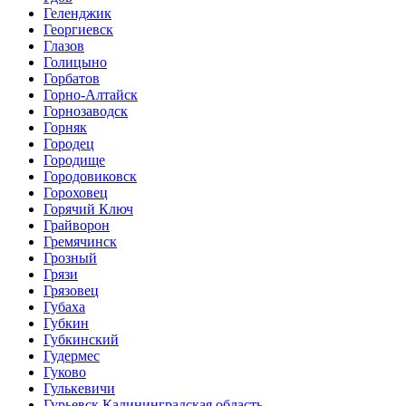
Геленджик
Георгиевск
Глазов
Голицыно
Горбатов
Горно-Алтайск
Горнозаводск
Горняк
Городец
Городище
Городовиковск
Гороховец
Горячий Ключ
Грайворон
Гремячинск
Грозный
Грязи
Грязовец
Губаха
Губкин
Губкинский
Гудермес
Гуково
Гулькевичи
Гурьевск Калининградская область