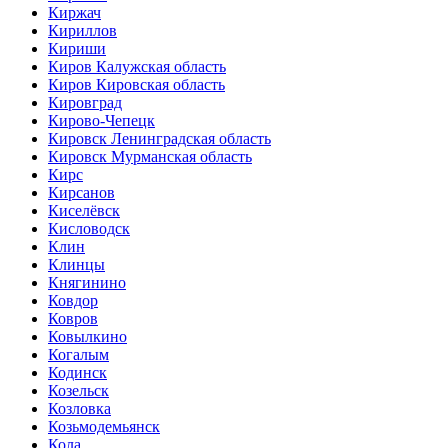
Киржач
Кириллов
Кириши
Киров Калужская область
Киров Кировская область
Кировград
Кирово-Чепецк
Кировск Ленинградская область
Кировск Мурманская область
Кирс
Кирсанов
Киселёвск
Кисловодск
Клин
Клинцы
Княгинино
Ковдор
Ковров
Ковылкино
Когалым
Кодинск
Козельск
Козловка
Козьмодемьянск
Кола