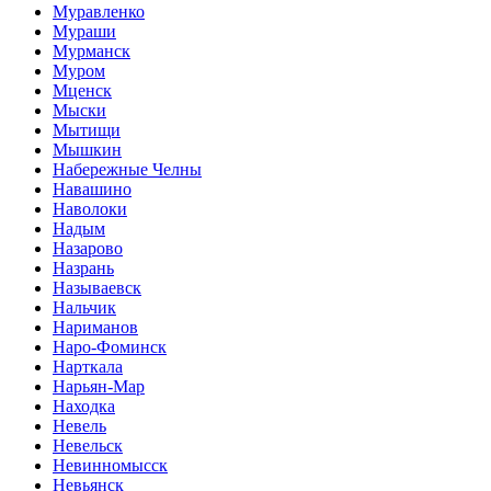
Муравленко
Мураши
Мурманск
Муром
Мценск
Мыски
Мытищи
Мышкин
Набережные Челны
Навашино
Наволоки
Надым
Назарово
Назрань
Называевск
Нальчик
Нариманов
Наро-Фоминск
Нарткала
Нарьян-Мар
Находка
Невель
Невельск
Невинномысск
Невьянск