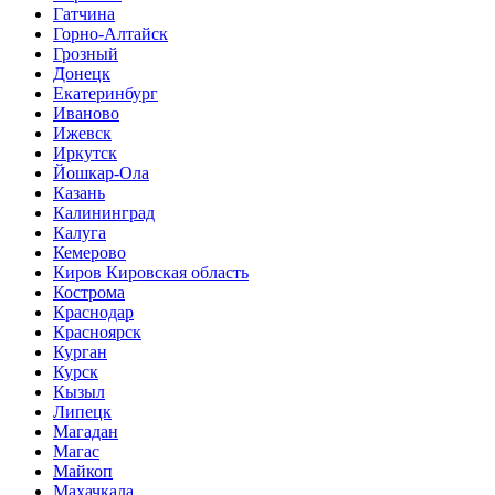
Гатчина
Горно-Алтайск
Грозный
Донецк
Екатеринбург
Иваново
Ижевск
Иркутск
Йошкар-Ола
Казань
Калининград
Калуга
Кемерово
Киров Кировская область
Кострома
Краснодар
Красноярск
Курган
Курск
Кызыл
Липецк
Магадан
Магас
Майкоп
Махачкала