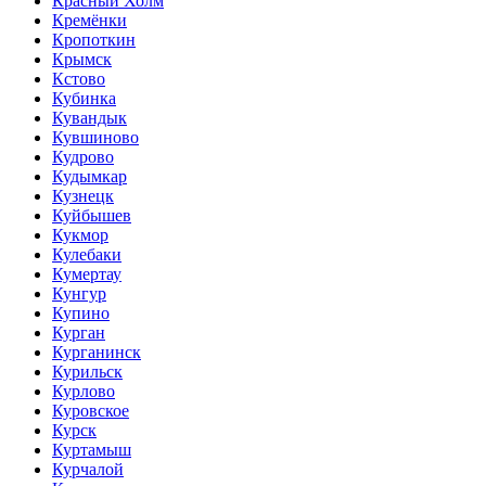
Красный Холм
Кремёнки
Кропоткин
Крымск
Кстово
Кубинка
Кувандык
Кувшиново
Кудрово
Кудымкар
Кузнецк
Куйбышев
Кукмор
Кулебаки
Кумертау
Кунгур
Купино
Курган
Курганинск
Курильск
Курлово
Куровское
Курск
Куртамыш
Курчалой