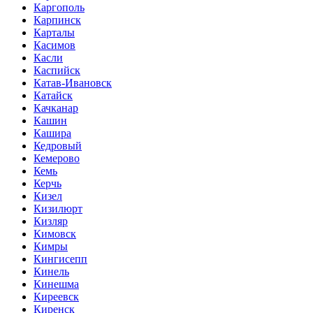
Каргополь
Карпинск
Карталы
Касимов
Касли
Каспийск
Катав-Ивановск
Катайск
Качканар
Кашин
Кашира
Кедровый
Кемерово
Кемь
Керчь
Кизел
Кизилюрт
Кизляр
Кимовск
Кимры
Кингисепп
Кинель
Кинешма
Киреевск
Киренск