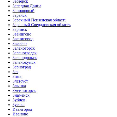
Заозёрск
Западная Двина
Заполярный
Зарайск
Заречный Пензенская область
Заречный Свердловская область
Заринск
Звенигово
Звенигород
Зверево
Зеленогорск
Зеленоградск
Зеленодольск
Зеленокумск
Зерноград
Зея
Зима
Златоуст
Злынка
Змеиногорск
Знаменск
Зубцов
Зуевка
Ивангород
Иваново