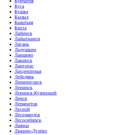
Курчатов
Куса
Кушва
Кызыл
Кыштым
Кяхта
Лабинск
Лабытнанги
Лагань
Ладушкин
Лаишево
Лакинск
Лангепас
Лахденпохья
Лебедянь
Лениногорск
Ленинск
Ленинск-Кузнецкий
Ленск
Лермонтов
Лесной
Лесозаводск
Лесосибирск
Ливны
Ликино-Дулёво