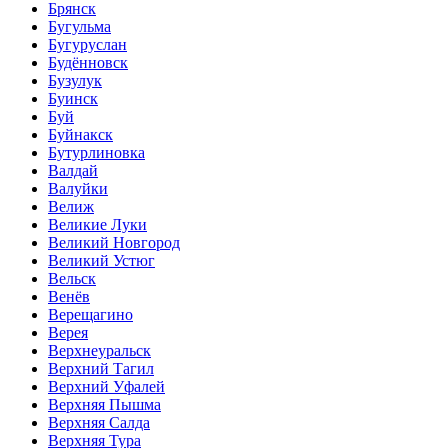
Брянск
Бугульма
Бугуруслан
Будённовск
Бузулук
Буинск
Буй
Буйнакск
Бутурлиновка
Валдай
Валуйки
Велиж
Великие Луки
Великий Новгород
Великий Устюг
Вельск
Венёв
Верещагино
Верея
Верхнеуральск
Верхний Тагил
Верхний Уфалей
Верхняя Пышма
Верхняя Салда
Верхняя Тура