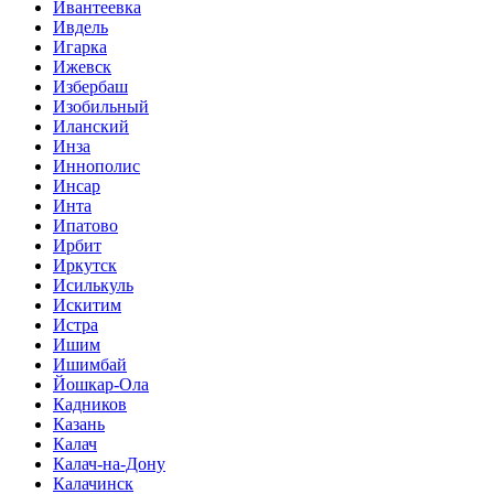
Ивантеевка
Ивдель
Игарка
Ижевск
Избербаш
Изобильный
Иланский
Инза
Иннополис
Инсар
Инта
Ипатово
Ирбит
Иркутск
Исилькуль
Искитим
Истра
Ишим
Ишимбай
Йошкар-Ола
Кадников
Казань
Калач
Калач-на-Дону
Калачинск