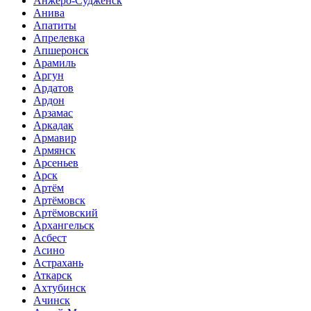
Анжеро-Судженск
Анива
Апатиты
Апрелевка
Апшеронск
Арамиль
Аргун
Ардатов
Ардон
Арзамас
Аркадак
Армавир
Армянск
Арсеньев
Арск
Артём
Артёмовск
Артёмовский
Архангельск
Асбест
Асино
Астрахань
Аткарск
Ахтубинск
Ачинск