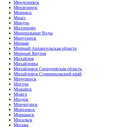
Менделеевск
Мензелинск
Мещовск
Миасс
Микунь
Миллерово
Минеральные Воды
Минусинск
Миньяр
Мирный Архангельская область
Мирный Якутия
Михайлов
Михайловка
Михайловск Свердловская область
Михайловск Ставропольский край
Мичуринск
Могоча
Можайск
Можга
Моздок
Мончегорск
Морозовск
Моршанск
Мосальск
Москва