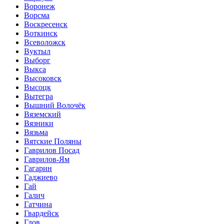
Воронеж
Ворсма
Воскресенск
Воткинск
Всеволожск
Вуктыл
Выборг
Выкса
Высоковск
Высоцк
Вытегра
Вышний Волочёк
Вяземский
Вязники
Вязьма
Вятские Поляны
Гаврилов Посад
Гаврилов-Ям
Гагарин
Гаджиево
Гай
Галич
Гатчина
Гвардейск
Гдов