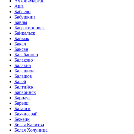
Ачхой-Мартан
Аша
Бабаево
Бабушкин
Бавлы
Багратионовск
Байкальск
Баймак
Бакал
Баксан
Балабаново
Балаково
Балахна
Балашиха
Балашов
Балей
Балтийск
Барабинск
Барнаул
Барыш
Батайск
Бахчисарай
Бежецк
Белая Калитва
Белая Холуница