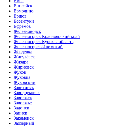
Емва
Енисейск
Ермолино
Ершов
Ессентуки
Ефремов
Железноводск
Железногорск Красноярский край
Железногорск Курская область
Железногорск-Илимский
Жердевка
Жигулёвск
Жиздра
Жирновск
Жуков
Жуковка
Жуковский
Завитинск
Заводоуковск
Заволжск
Заволжье
Задонск
Заинск
Закаменск
Заозёрный