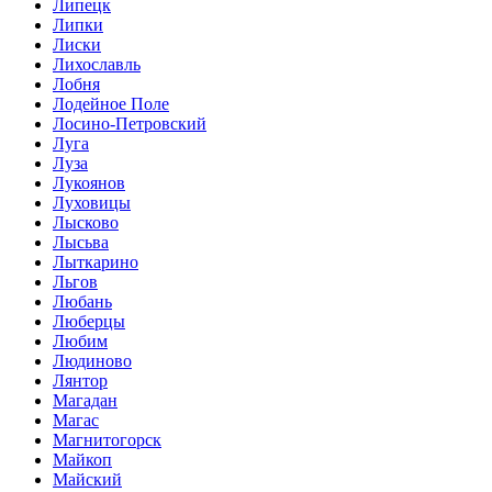
Липецк
Липки
Лиски
Лихославль
Лобня
Лодейное Поле
Лосино-Петровский
Луга
Луза
Лукоянов
Луховицы
Лысково
Лысьва
Лыткарино
Льгов
Любань
Люберцы
Любим
Людиново
Лянтор
Магадан
Магас
Магнитогорск
Майкоп
Майский