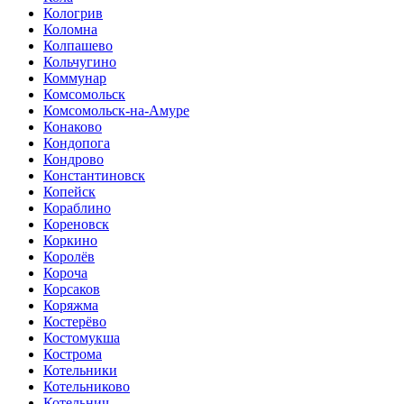
Кологрив
Коломна
Колпашево
Кольчугино
Коммунар
Комсомольск
Комсомольск-на-Амуре
Конаково
Кондопога
Кондрово
Константиновск
Копейск
Кораблино
Кореновск
Коркино
Королёв
Короча
Корсаков
Коряжма
Костерёво
Костомукша
Кострома
Котельники
Котельниково
Котельнич