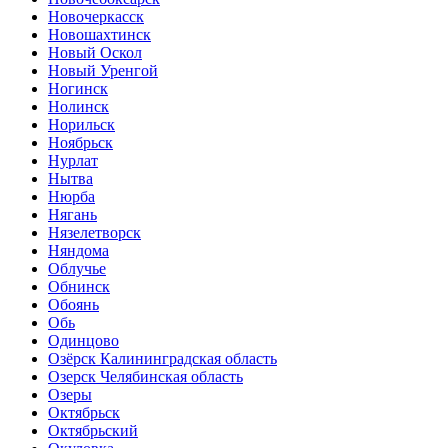
Новочеркасск
Новошахтинск
Новый Оскол
Новый Уренгой
Ногинск
Нолинск
Норильск
Ноябрьск
Нурлат
Нытва
Нюрба
Нягань
Нязелетворск
Няндома
Облучье
Обнинск
Обоянь
Обь
Одинцово
Озёрск Калининградская область
Озерск Челябинская область
Озеры
Октябрьск
Октябрьский