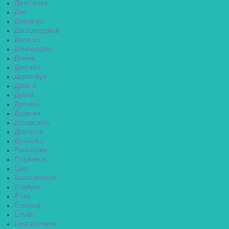
Дмитровск
Дно
Добрянка
Долгопрудный
Долинск
Домодедово
Донецк
Донской
Дорогобуж
Дрезна
Дубна
Дубовка
Дудинка
Духовщина
Дюртюли
Дятьково
Евпатория
Егорьевск
Ейск
Екатеринбург
Елабуга
Елец
Елизово
Ельня
Еманжелинск