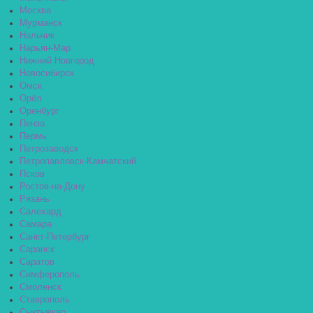
Москва
Мурманск
Нальчик
Нарьян-Мар
Нижний Новгород
Новосибирск
Омск
Орёл
Оренбург
Пенза
Пермь
Петрозаводск
Петропавловск-Камчатский
Псков
Ростов-на-Дону
Рязань
Салехард
Самара
Санкт-Петербург
Саранск
Саратов
Симферополь
Смоленск
Ставрополь
Сыктывкар