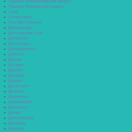
Гурьевск Калининградская область
Гурьевск Кемеровская область
Гусев
Гусиноозёрск
Гусь-Хрустальный
Давлеканово
Дагестанские Огни
Далматово
Дальнегорск
Дальнереченск
Данилов
Данков
Дегтярск
Дедовск
Демидов
Дербент
Десногорск
Джанкой
Дзержинск
Дзержинский
Дивногорск
Дигора
Димитровград
Дмитриев
Дмитров