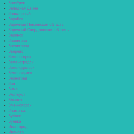
Заозёрск
Западная Двина
Заполярный
Зарайск
Заречный Пензенская область
Заречный Свердловская область
Заринск
Звенигово
Звенигород
Зверево
Зеленогорск
Зеленоградск
Зеленодольск
Зеленокумск
Зерноград
Зея
Зима
Златоуст
Злынка
Змеиногорск
Знаменск
Зубцов
Зуевка
Ивангород
Иваново