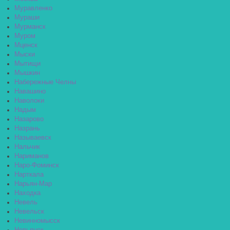
Муравленко
Мураши
Мурманск
Муром
Мценск
Мыски
Мытищи
Мышкин
Набережные Челны
Навашино
Наволоки
Надым
Назарово
Назрань
Называевск
Нальчик
Нариманов
Наро-Фоминск
Нарткала
Нарьян-Мар
Находка
Невель
Невельск
Невинномысск