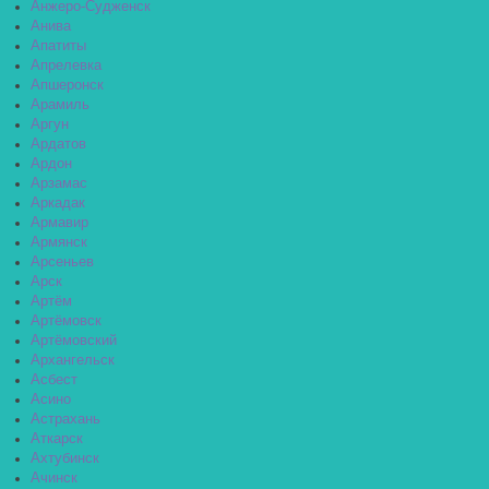
Анжеро-Судженск
Анива
Апатиты
Апрелевка
Апшеронск
Арамиль
Аргун
Ардатов
Ардон
Арзамас
Аркадак
Армавир
Армянск
Арсеньев
Арск
Артём
Артёмовск
Артёмовский
Архангельск
Асбест
Асино
Астрахань
Аткарск
Ахтубинск
Ачинск