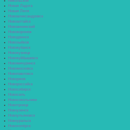
Никольское
Новая Ладога
Новая Ляля
Новоалександровск
Новоалтайск
Новоаннинский
Нововоронеж
Новодвинск
Новозыбков
Новокубанск
Новокузнецк
Новокуйбышевск
Новомичуринск
Новомосковск
Новопавловск
Новоржев
Новороссийск
Новосибирск
Новосиль
Новосокольники
Новотроицк
Новоузенск
Новоульяновск
Новоуральск
Новохопёрск