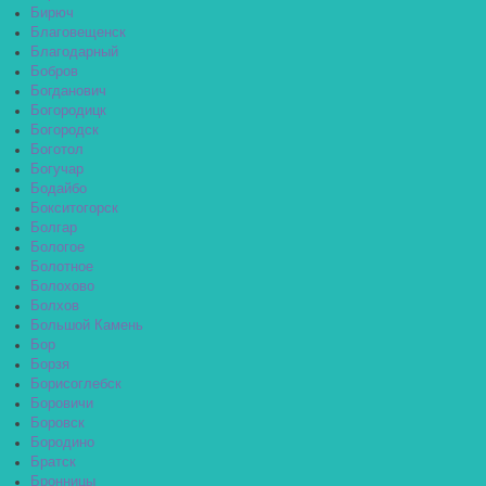
Бирюч
Благовещенск
Благодарный
Бобров
Богданович
Богородицк
Богородск
Боготол
Богучар
Бодайбо
Бокситогорск
Болгар
Бологое
Болотное
Болохово
Болхов
Большой Камень
Бор
Борзя
Борисоглебск
Боровичи
Боровск
Бородино
Братск
Бронницы