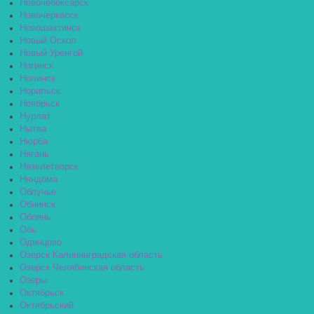
Новочебоксарск
Новочеркасск
Новошахтинск
Новый Оскол
Новый Уренгой
Ногинск
Нолинск
Норильск
Ноябрьск
Нурлат
Нытва
Нюрба
Нягань
Нязелетворск
Няндома
Облучье
Обнинск
Обоянь
Обь
Одинцово
Озёрск Калининградская область
Озерск Челябинская область
Озеры
Октябрьск
Октябрьский