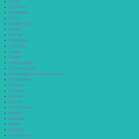
Агрыз
Адыгейск
Азнакаево
Азов
Ак-Довурак
Аксай
Алагир
Алапаевск
Алатырь
Алдан
Алейск
Александров
Александровск
Александровск-Сахалинский
Алексеевка
Алексин
Алзамай
Алупка
Алушта
Альметьевск
Амурск
Анадырь
Анапа
Ангарск
Андреаполь