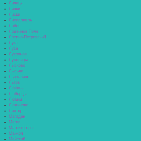
Липецк
Липки
Лиски
Лихославль
Лобня
Лодейное Поле
Лосино-Петровский
Луга
Луза
Лукоянов
Луховицы
Лысково
Лысьва
Лыткарино
Льгов
Любань
Люберцы
Любим
Людиново
Лянтор
Магадан
Магас
Магнитогорск
Майкоп
Майский