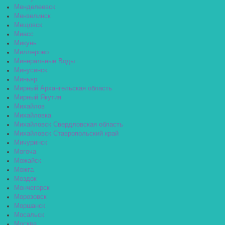
Менделеевск
Мензелинск
Мещовск
Миасс
Микунь
Миллерово
Минеральные Воды
Минусинск
Миньяр
Мирный Архангельская область
Мирный Якутия
Михайлов
Михайловка
Михайловск Свердловская область
Михайловск Ставропольский край
Мичуринск
Могоча
Можайск
Можга
Моздок
Мончегорск
Морозовск
Моршанск
Мосальск
Москва