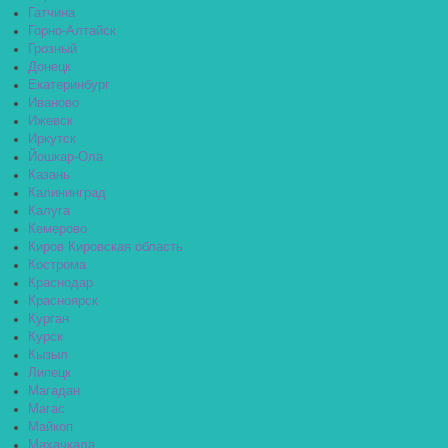
Гатчина
Горно-Алтайск
Грозный
Донецк
Екатеринбург
Иваново
Ижевск
Иркутск
Йошкар-Ола
Казань
Калининград
Калуга
Кемерово
Киров Кировская область
Кострома
Краснодар
Красноярск
Курган
Курск
Кызыл
Липецк
Магадан
Магас
Майкоп
Махачкала