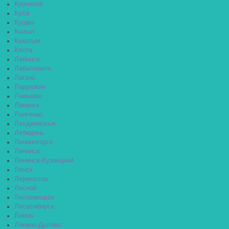
Курчатов
Куса
Кушва
Кызыл
Кыштым
Кяхта
Лабинск
Лабытнанги
Лагань
Ладушкин
Лаишево
Лакинск
Лангепас
Лахденпохья
Лебедянь
Лениногорск
Ленинск
Ленинск-Кузнецкий
Ленск
Лермонтов
Лесной
Лесозаводск
Лесосибирск
Ливны
Ликино-Дулёво