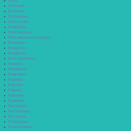
Кола
Кологрив
Коломна
Колпашево
Кольчугино
Коммунар
Комсомольск
Комсомольск-на-Амуре
Конаково
Кондопога
Кондрово
Константиновск
Копейск
Кораблино
Кореновск
Коркино
Королёв
Короча
Корсаков
Коряжма
Костерёво
Костомукша
Кострома
Котельники
Котельниково