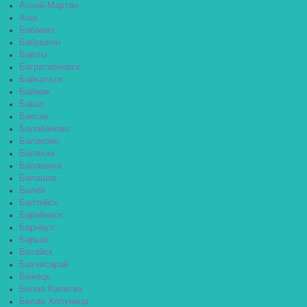
Ачхой-Мартан
Аша
Бабаево
Бабушкин
Бавлы
Багратионовск
Байкальск
Баймак
Бакал
Баксан
Балабаново
Балаково
Балахна
Балашиха
Балашов
Балей
Балтийск
Барабинск
Барнаул
Барыш
Батайск
Бахчисарай
Бежецк
Белая Калитва
Белая Холуница