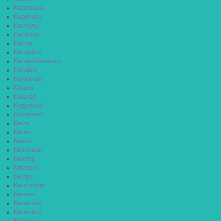
Каргополь
Карпинск
Карталы
Касимов
Касли
Каспийск
Катав-Ивановск
Катайск
Качканар
Кашин
Кашира
Кедровый
Кемерово
Кемь
Керчь
Кизел
Кизилюрт
Кизляр
Кимовск
Кимры
Кингисепп
Кинель
Кинешма
Киреевск