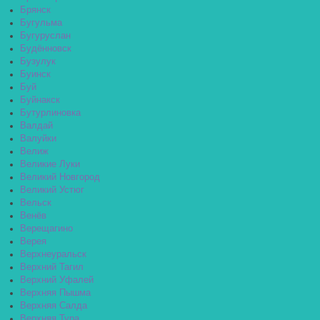
Брянск
Бугульма
Бугуруслан
Будённовск
Бузулук
Буинск
Буй
Буйнакск
Бутурлиновка
Валдай
Валуйки
Велиж
Великие Луки
Великий Новгород
Великий Устюг
Вельск
Венёв
Верещагино
Верея
Верхнеуральск
Верхний Тагил
Верхний Уфалей
Верхняя Пышма
Верхняя Салда
Верхняя Тура