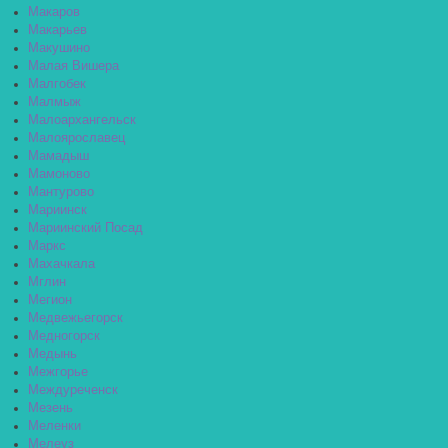
Макаров
Макарьев
Макушино
Малая Вишера
Малгобек
Малмыж
Малоархангельск
Малоярославец
Мамадыш
Мамоново
Мантурово
Мариинск
Мариинский Посад
Маркс
Махачкала
Мглин
Мегион
Медвежьегорск
Медногорск
Медынь
Межгорье
Междуреченск
Мезень
Меленки
Мелеуз