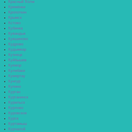
Красный Холм
Кремёнки
Кропоткин
Крымск
Кстово
Кубинка
Кувандык
Кувшиново
Кудрово
Кудымкар
Кузнецк
Куйбышев
Кукмор
Кулебаки
Кумертау
Кунгур
Купино
Курган
Курганинск
Курильск
Курлово
Куровское
Курск
Куртамыш
Курчалой