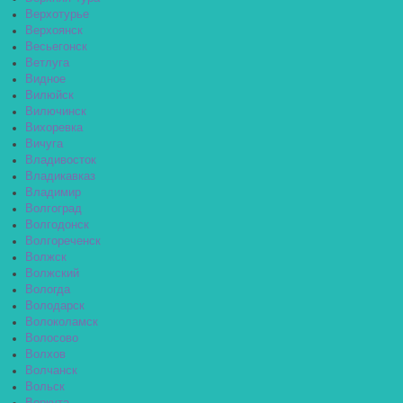
Верхотурье
Верхоянск
Весьегонск
Ветлуга
Видное
Вилюйск
Вилючинск
Вихоревка
Вичуга
Владивосток
Владикавказ
Владимир
Волгоград
Волгодонск
Волгореченск
Волжск
Волжский
Вологда
Володарск
Волоколамск
Волосово
Волхов
Волчанск
Вольск