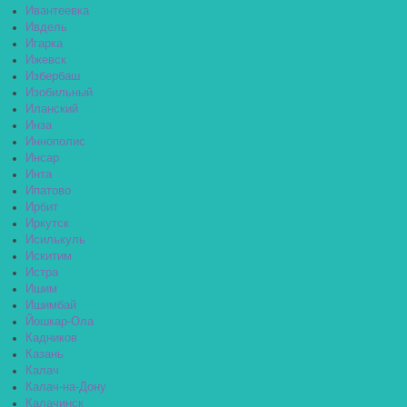
Ивантеевка
Ивдель
Игарка
Ижевск
Избербаш
Изобильный
Иланский
Инза
Иннополис
Инсар
Инта
Ипатово
Ирбит
Иркутск
Исилькуль
Искитим
Истра
Ишим
Ишимбай
Йошкар-Ола
Кадников
Казань
Калач
Калач-на-Дону
Калачинск