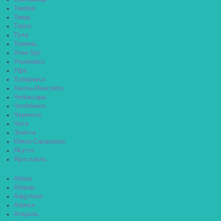
Тамбов
Тверь
Томск
Тула
Тюмень
Улан-Удэ
Ульяновск
Уфа
Хабаровск
Ханты-Мансийск
Чебоксары
Челябинск
Черкесск
Чита
Элиста
Южно-Сахалинск
Якутск
Ярославль
Абаза
Абакан
Абдулино
Абинск
Агидель