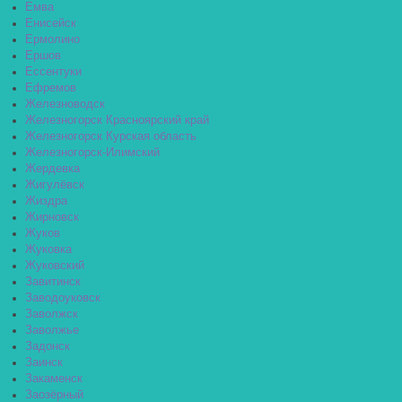
Емва
Енисейск
Ермолино
Ершов
Ессентуки
Ефремов
Железноводск
Железногорск Красноярский край
Железногорск Курская область
Железногорск-Илимский
Жердевка
Жигулёвск
Жиздра
Жирновск
Жуков
Жуковка
Жуковский
Завитинск
Заводоуковск
Заволжск
Заволжье
Задонск
Заинск
Закаменск
Заозёрный