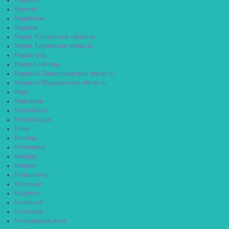
Киренск
Киржач
Кириллов
Кириши
Киров Калужская область
Киров Кировская область
Кировград
Кирово-Чепецк
Кировск Ленинградская область
Кировск Мурманская область
Кирс
Кирсанов
Киселёвск
Кисловодск
Клин
Клинцы
Княгинино
Ковдор
Ковров
Ковылкино
Когалым
Кодинск
Козельск
Козловка
Козьмодемьянск