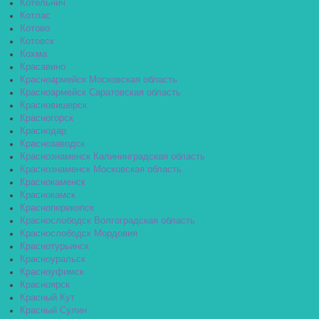
Котельнич
Котлас
Котово
Котовск
Кохма
Красавино
Красноармейск Московская область
Красноармейск Саратовская область
Красновишерск
Красногорск
Краснодар
Краснозаводск
Краснознаменск Калининградская область
Краснознаменск Московская область
Краснокаменск
Краснокамск
Красноперекопск
Краснослободск Волгоградская область
Краснослободск Мордовия
Краснотурьинск
Красноуральск
Красноуфимск
Красноярск
Красный Кут
Красный Сулин