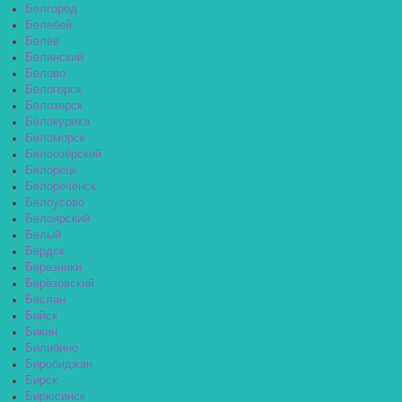
Белгород
Белебей
Белёв
Белинский
Белово
Белогорск
Белозерск
Белокуриха
Беломорск
Белоозёрский
Белорецк
Белореченск
Белоусово
Белоярский
Белый
Бердск
Березники
Берёзовский
Беслан
Бийск
Бикин
Билибино
Биробиджан
Бирск
Бирюсинск