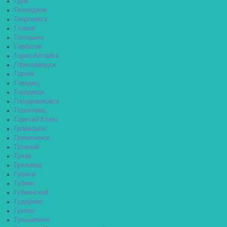
Гдов
Геленджик
Георгиевск
Глазов
Голицыно
Горбатов
Горно-Алтайск
Горнозаводск
Горняк
Городец
Городище
Городовиковск
Гороховец
Горячий Ключ
Грайворон
Гремячинск
Грозный
Грязи
Грязовец
Губаха
Губкин
Губкинский
Гудермес
Гуково
Гулькевичи