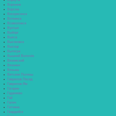
Воркута
Воронеж
Ворсма
Воскресенск
Воткинск
Всеволожск
Вуктыл
Выборг
Выкса
Высоковск
Высоцк
Вытегра
Вышний Волочёк
Вяземский
Вязники
Вязьма
Вятские Поляны
Гаврилов Посад
Гаврилов-Ям
Гагарин
Гаджиево
Гай
Галич
Гатчина
Гвардейск