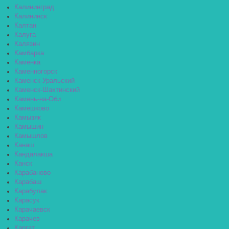
Калининград
Калининск
Калтан
Калуга
Калязин
Камбарка
Каменка
Каменногорск
Каменск-Уральский
Каменск-Шахтинский
Камень-на-Оби
Камешково
Камызяк
Камышин
Камышлов
Канаш
Кандалакша
Канск
Карабаново
Карабаш
Карабулак
Карасук
Карачаевск
Карачев
Каргат