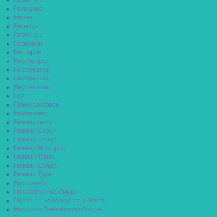
Невьянск
Нелидово
Неман
Нерехта
Нерчинск
Нерюнгри
Нестеров
Нефтегорск
Нефтекамск
Нефтекумск
Нефтеюганск
Нея
Нижневартовск
Нижнекамск
Нижнеудинск
Нижние Серги
Нижний Ломов
Нижний Новгород
Нижний Тагил
Нижняя Салда
Нижняя Тура
Николаевск
Николаевск-на-Амуре
Никольск Вологодская область
Никольск Пензенская область