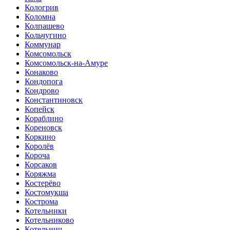
Кологрив
Коломна
Колпашево
Кольчугино
Коммунар
Комсомольск
Комсомольск-на-Амуре
Конаково
Кондопога
Кондрово
Константиновск
Копейск
Кораблино
Кореновск
Коркино
Королёв
Короча
Корсаков
Коряжма
Костерёво
Костомукша
Кострома
Котельники
Котельниково
Котельнич