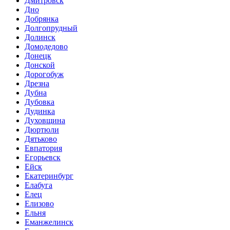
Дмитровск
Дно
Добрянка
Долгопрудный
Долинск
Домодедово
Донецк
Донской
Дорогобуж
Дрезна
Дубна
Дубовка
Дудинка
Духовщина
Дюртюли
Дятьково
Евпатория
Егорьевск
Ейск
Екатеринбург
Елабуга
Елец
Елизово
Ельня
Еманжелинск