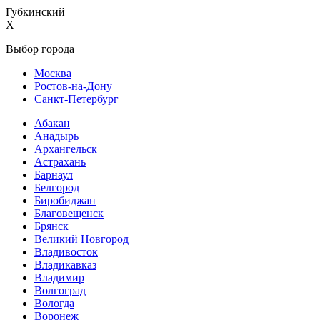
Губкинский
X
Выбор города
Москва
Ростов-на-Дону
Санкт-Петербург
Абакан
Анадырь
Архангельск
Астрахань
Барнаул
Белгород
Биробиджан
Благовещенск
Брянск
Великий Новгород
Владивосток
Владикавказ
Владимир
Волгоград
Вологда
Воронеж