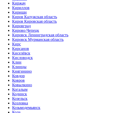
Киржач
Кириллов
Кириши
Киров Калужская область
Киров Кировская область
Кировград
Кирово-Чепецк
Кировск Ленинградская область
Кировск Мурманская область
Кирс
Кирсанов
Киселёвск
Кисловодск
Клин
Клинцы
Княгинино
Ковдор
Ковров
Ковылкино
Когалым
Кодинск
Козельск
Козловка
Козьмодемьянск
Кола