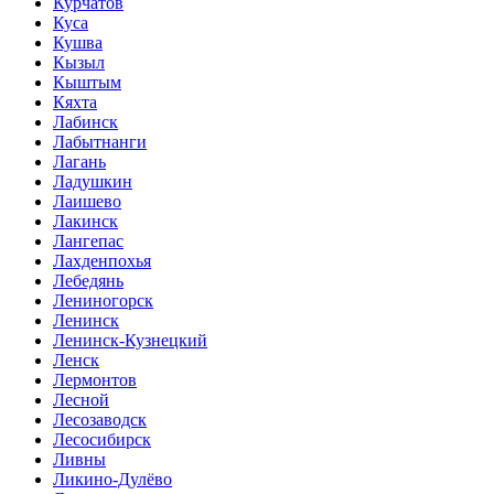
Курчатов
Куса
Кушва
Кызыл
Кыштым
Кяхта
Лабинск
Лабытнанги
Лагань
Ладушкин
Лаишево
Лакинск
Лангепас
Лахденпохья
Лебедянь
Лениногорск
Ленинск
Ленинск-Кузнецкий
Ленск
Лермонтов
Лесной
Лесозаводск
Лесосибирск
Ливны
Ликино-Дулёво