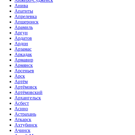
Анжеро-Судженск
Анива
Апатиты
Апрелевка
Апшеронск
Арамиль
Аргун
Ардатов
Ардон
Арзамас
Аркадак
Армавир
Армянск
Арсеньев
Арск
Артём
Артёмовск
Артёмовский
Архангельск
Асбест
Асино
Астрахань
Аткарск
Ахтубинск
Ачинск