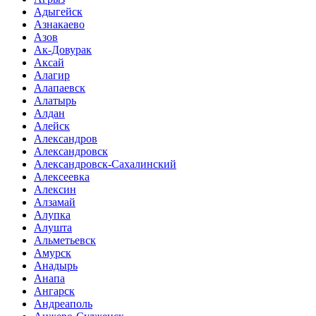
Адыгейск
Азнакаево
Азов
Ак-Довурак
Аксай
Алагир
Алапаевск
Алатырь
Алдан
Алейск
Александров
Александровск
Александровск-Сахалинский
Алексеевка
Алексин
Алзамай
Алупка
Алушта
Альметьевск
Амурск
Анадырь
Анапа
Ангарск
Андреаполь