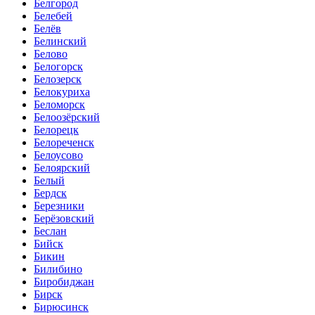
Белгород
Белебей
Белёв
Белинский
Белово
Белогорск
Белозерск
Белокуриха
Беломорск
Белоозёрский
Белорецк
Белореченск
Белоусово
Белоярский
Белый
Бердск
Березники
Берёзовский
Беслан
Бийск
Бикин
Билибино
Биробиджан
Бирск
Бирюсинск