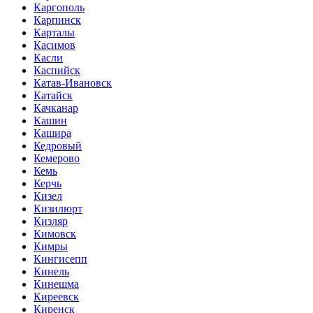
Каргополь
Карпинск
Карталы
Касимов
Касли
Каспийск
Катав-Ивановск
Катайск
Качканар
Кашин
Кашира
Кедровый
Кемерово
Кемь
Керчь
Кизел
Кизилюрт
Кизляр
Кимовск
Кимры
Кингисепп
Кинель
Кинешма
Киреевск
Киренск