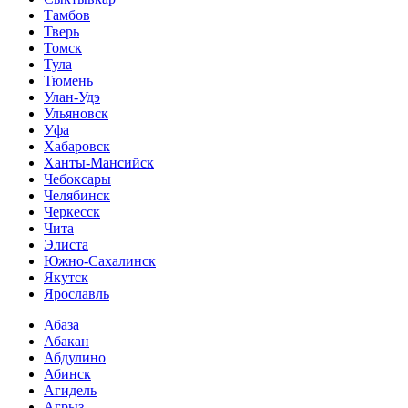
Тамбов
Тверь
Томск
Тула
Тюмень
Улан-Удэ
Ульяновск
Уфа
Хабаровск
Ханты-Мансийск
Чебоксары
Челябинск
Черкесск
Чита
Элиста
Южно-Сахалинск
Якутск
Ярославль
Абаза
Абакан
Абдулино
Абинск
Агидель
Агрыз