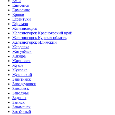
Емва
Енисейск
Ермолино
Ершов
Ессентуки
Ефремов
Железноводск
Железногорск Красноярский край
Железногорск Курская область
Железногорск-Илимский
Жердевка
Жигулёвск
Жиздра
Жирновск
Жуков
Жуковка
Жуковский
Завитинск
Заводоуковск
Заволжск
Заволжье
Задонск
Заинск
Закаменск
Заозёрный