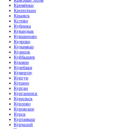
Красный Холм
Кремёнки
Кропоткин
Крымск
Кстово
Кубинка
Кувандык
Кувшиново
Кудрово
Кудымкар
Кузнецк
Куйбышев
Кукмор
Кулебаки
Кумертау
Кунгур
Купино
Курган
Курганинск
Курильск
Курлово
Куровское
Курск
Куртамыш
Курчалой