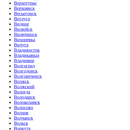
Верхотурье
Верхоянск
Весьегонск
Ветлуга
Видное
Вилюйск
Вилючинск
Вихоревка
Вичуга
Владивосток
Владикавказ
Владимир
Волгоград
Волгодонск
Волгореченск
Волжск
Волжский
Вологда
Володарск
Волоколамск
Волосово
Волхов
Волчанск
Вольск
Воркута