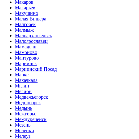
Макаров
Макарьев
Макушино
Малая Вишера
Малгобек
Малмыж
Малоархангельск
Малоярославец
Мамадыш
Мамоново
Мантурово
Мариинск
Мариинский Посад
Маркс
Махачкала
Мглин
Мегион
Медвежьегорск
Медногорск
Медынь
Межгорье
Междуреченск
Мезень
Меленки
Мелеуз