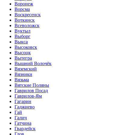
Воронеж
Ворсма
Воскресенск
Воткинск
Всеволожск
Вуктыл
Выборг
Выкса
Высоковск
Высоцк
Вытегра
Вышний Волочёк
Вяземский
Вязники
Вязьма
Вятские Поляны
Гаврилов Посад
Гаврилов-Ям
Гагарин
Гаджиево
Гай
Галич
Гатчина
Гвардейск
Гдов