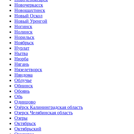
Новочеркасск
Новошахтинск
Новый Оскол
Новый Уренгой
Ногинск
Нолинск
Норильск
Ноябрьск
Нурлат
Нытва
Нюрба
Нягань
Нязелетворск
Няндома
Облучье
Обнинск
Обоянь
Обь
Одинцово
Озёрск Калининградская область
Озерск Челябинская область
Озеры
Октябрьск
Октябрьский