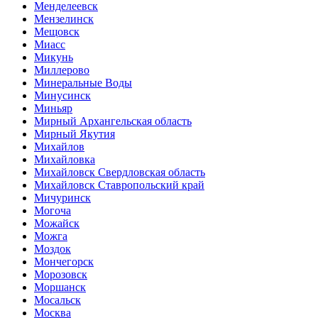
Менделеевск
Мензелинск
Мещовск
Миасс
Микунь
Миллерово
Минеральные Воды
Минусинск
Миньяр
Мирный Архангельская область
Мирный Якутия
Михайлов
Михайловка
Михайловск Свердловская область
Михайловск Ставропольский край
Мичуринск
Могоча
Можайск
Можга
Моздок
Мончегорск
Морозовск
Моршанск
Мосальск
Москва