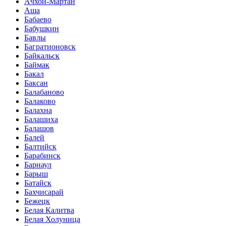
Ачхой-Мартан
Аша
Бабаево
Бабушкин
Бавлы
Багратионовск
Байкальск
Баймак
Бакал
Баксан
Балабаново
Балаково
Балахна
Балашиха
Балашов
Балей
Балтийск
Барабинск
Барнаул
Барыш
Батайск
Бахчисарай
Бежецк
Белая Калитва
Белая Холуница