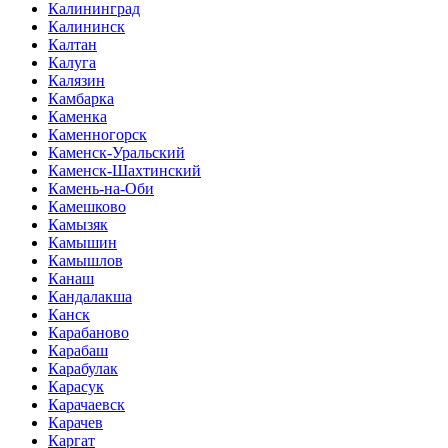
Калининград
Калининск
Калтан
Калуга
Калязин
Камбарка
Каменка
Каменногорск
Каменск-Уральский
Каменск-Шахтинский
Камень-на-Оби
Камешково
Камызяк
Камышин
Камышлов
Канаш
Кандалакша
Канск
Карабаново
Карабаш
Карабулак
Карасук
Карачаевск
Карачев
Каргат