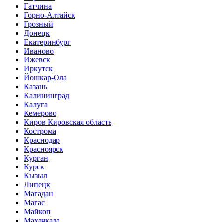
Гатчина
Горно-Алтайск
Грозный
Донецк
Екатеринбург
Иваново
Ижевск
Иркутск
Йошкар-Ола
Казань
Калининград
Калуга
Кемерово
Киров Кировская область
Кострома
Краснодар
Красноярск
Курган
Курск
Кызыл
Липецк
Магадан
Магас
Майкоп
Махачкала