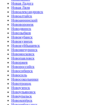
Новая Ладога
Новая Ляля
Новоалександровск
Новоалтайск
Новоаннинский
Нововоронеж
Новодвинск
Новозыбков
Новокубанск
Новокузнецк
Новокуйбышевск
Новомичуринск
Новомосковск
Новопавловск
Новоржев
Новороссийск
Новосибирск
Новосиль
Новосокольники
Новотроицк
Новоузенск
Новоульяновск
Новоуральск
Новохопёрск
Новочебоксарск