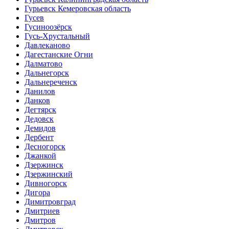
Гурьевск Кемеровская область
Гусев
Гусиноозёрск
Гусь-Хрустальный
Давлеканово
Дагестанские Огни
Далматово
Дальнегорск
Дальнереченск
Данилов
Данков
Дегтярск
Дедовск
Демидов
Дербент
Десногорск
Джанкой
Дзержинск
Дзержинский
Дивногорск
Дигора
Димитровград
Дмитриев
Дмитров