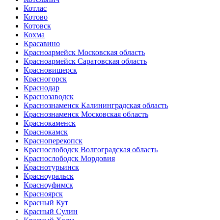
Котлас
Котово
Котовск
Кохма
Красавино
Красноармейск Московская область
Красноармейск Саратовская область
Красновишерск
Красногорск
Краснодар
Краснозаводск
Краснознаменск Калининградская область
Краснознаменск Московская область
Краснокаменск
Краснокамск
Красноперекопск
Краснослободск Волгоградская область
Краснослободск Мордовия
Краснотурьинск
Красноуральск
Красноуфимск
Красноярск
Красный Кут
Красный Сулин