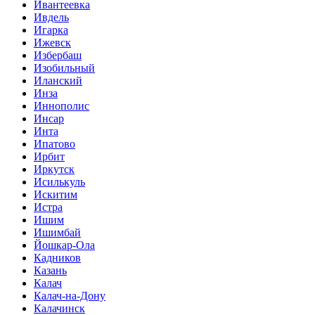
Ивантеевка
Ивдель
Игарка
Ижевск
Избербаш
Изобильный
Иланский
Инза
Иннополис
Инсар
Инта
Ипатово
Ирбит
Иркутск
Исилькуль
Искитим
Истра
Ишим
Ишимбай
Йошкар-Ола
Кадников
Казань
Калач
Калач-на-Дону
Калачинск