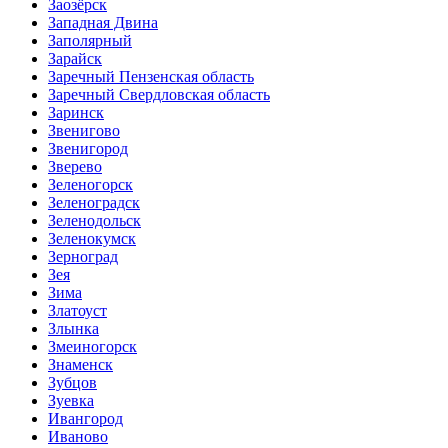
Заозёрск
Западная Двина
Заполярный
Зарайск
Заречный Пензенская область
Заречный Свердловская область
Заринск
Звенигово
Звенигород
Зверево
Зеленогорск
Зеленоградск
Зеленодольск
Зеленокумск
Зерноград
Зея
Зима
Златоуст
Злынка
Змеиногорск
Знаменск
Зубцов
Зуевка
Ивангород
Иваново