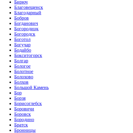
Бирюч
Благовещенск
Благодарный
Бобров
Богданович
Богородицк
Богородск
Боготол
Богучар
Бодайбо
Бокситогорск
Болгар
Бологое
Болотное
Болохово
Болхов
Большой Камень
Бор
Борзя
Борисоглебск
Боровичи
Боровск
Бородино
Братск
Бронницы