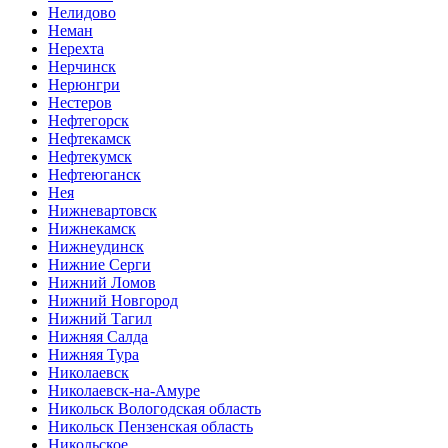
Нелидово
Неман
Нерехта
Нерчинск
Нерюнгри
Нестеров
Нефтегорск
Нефтекамск
Нефтекумск
Нефтеюганск
Нея
Нижневартовск
Нижнекамск
Нижнеудинск
Нижние Серги
Нижний Ломов
Нижний Новгород
Нижний Тагил
Нижняя Салда
Нижняя Тура
Николаевск
Николаевск-на-Амуре
Никольск Вологодская область
Никольск Пензенская область
Никольское