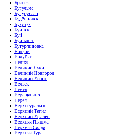
Брянск
Бугульма
Бугуруслан
Будённовск
Бузулук
Буинск
Буй
Буйнакск
Бутурлиновка
Валдай
Валуйки
Велиж
Великие Луки
Великий Новгород
Великий Устюг
Вельск
Венёв
Верещагино
Верея
Верхнеуральск
Верхний Тагил
Верхний Уфалей
Верхняя Пышма
Верхняя Салда
Верхняя Тура