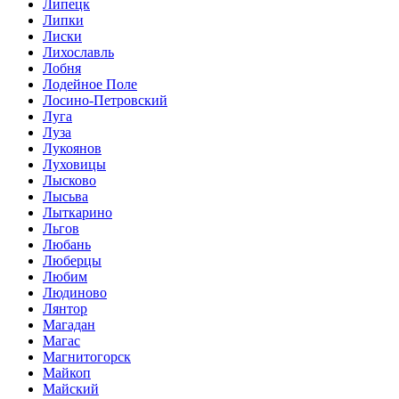
Липецк
Липки
Лиски
Лихославль
Лобня
Лодейное Поле
Лосино-Петровский
Луга
Луза
Лукоянов
Луховицы
Лысково
Лысьва
Лыткарино
Льгов
Любань
Люберцы
Любим
Людиново
Лянтор
Магадан
Магас
Магнитогорск
Майкоп
Майский