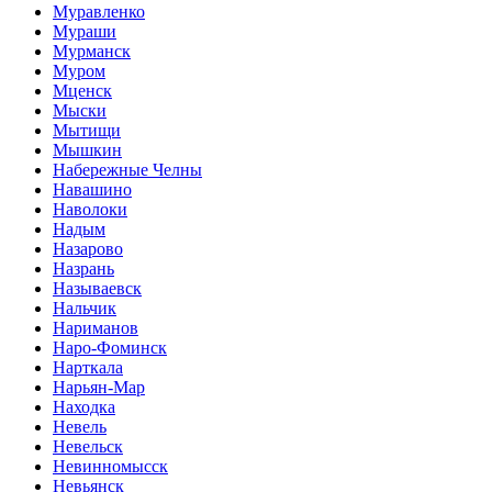
Муравленко
Мураши
Мурманск
Муром
Мценск
Мыски
Мытищи
Мышкин
Набережные Челны
Навашино
Наволоки
Надым
Назарово
Назрань
Называевск
Нальчик
Нариманов
Наро-Фоминск
Нарткала
Нарьян-Мар
Находка
Невель
Невельск
Невинномысск
Невьянск