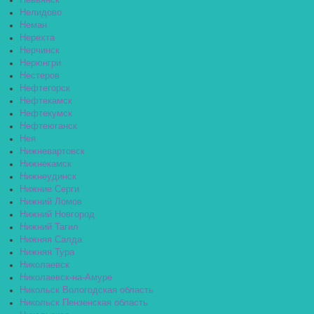
Невьянск
Нелидово
Неман
Нерехта
Нерчинск
Нерюнгри
Нестеров
Нефтегорск
Нефтекамск
Нефтекумск
Нефтеюганск
Нея
Нижневартовск
Нижнекамск
Нижнеудинск
Нижние Серги
Нижний Ломов
Нижний Новгород
Нижний Тагил
Нижняя Салда
Нижняя Тура
Николаевск
Николаевск-на-Амуре
Никольск Вологодская область
Никольск Пензенская область