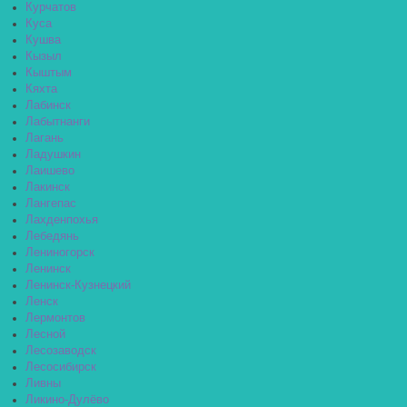
Курчатов
Куса
Кушва
Кызыл
Кыштым
Кяхта
Лабинск
Лабытнанги
Лагань
Ладушкин
Лаишево
Лакинск
Лангепас
Лахденпохья
Лебедянь
Лениногорск
Ленинск
Ленинск-Кузнецкий
Ленск
Лермонтов
Лесной
Лесозаводск
Лесосибирск
Ливны
Ликино-Дулёво