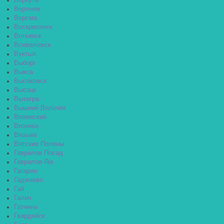
Воркута
Воронеж
Ворсма
Воскресенск
Воткинск
Всеволожск
Вуктыл
Выборг
Выкса
Высоковск
Высоцк
Вытегра
Вышний Волочёк
Вяземский
Вязники
Вязьма
Вятские Поляны
Гаврилов Посад
Гаврилов-Ям
Гагарин
Гаджиево
Гай
Галич
Гатчина
Гвардейск