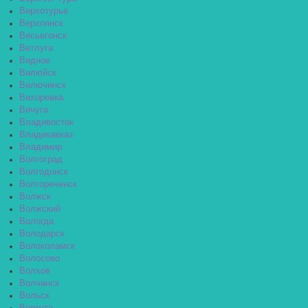
Верхотурье
Верхоянск
Весьегонск
Ветлуга
Видное
Вилюйск
Вилючинск
Вихоревка
Вичуга
Владивосток
Владикавказ
Владимир
Волгоград
Волгодонск
Волгореченск
Волжск
Волжский
Вологда
Володарск
Волоколамск
Волосово
Волхов
Волчанск
Вольск