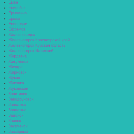
Емва
Енисейск
Ермолино
Ершов
Ессентуки
Ефремов
Железноводск
Железногорск Красноярский край
Железногорск Курская область
Железногорск-Илимский
Жердевка
Жигулёвск
Жиздра
Жирновск
Жуков
Жуковка
Жуковский
Завитинск
Заводоуковск
Заволжск
Заволжье
Задонск
Заинск
Закаменск
Заозёрный