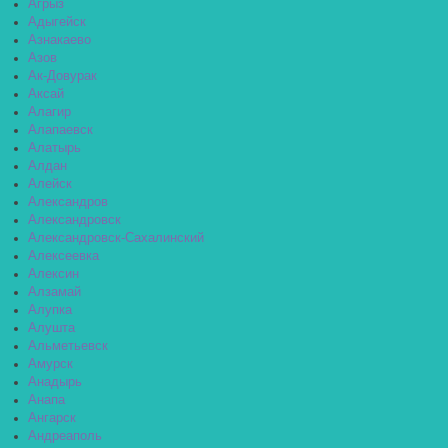
Агрыз
Адыгейск
Азнакаево
Азов
Ак-Довурак
Аксай
Алагир
Алапаевск
Алатырь
Алдан
Алейск
Александров
Александровск
Александровск-Сахалинский
Алексеевка
Алексин
Алзамай
Алупка
Алушта
Альметьевск
Амурск
Анадырь
Анапа
Ангарск
Андреаполь