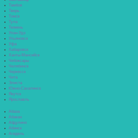
Тамбов
Тверь
Томск
Тула
Тюмень
Улан-Удэ
Ульяновск
Уфа
Хабаровск
Ханты-Мансийск
Чебоксары
Челябинск
Черкесск
Чита
Элиста
Южно-Сахалинск
Якутск
Ярославль
Абаза
Абакан
Абдулино
Абинск
Агидель