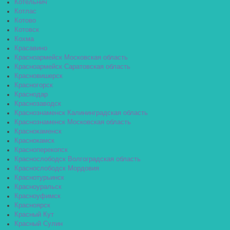
Котельнич
Котлас
Котово
Котовск
Кохма
Красавино
Красноармейск Московская область
Красноармейск Саратовская область
Красновишерск
Красногорск
Краснодар
Краснозаводск
Краснознаменск Калининградская область
Краснознаменск Московская область
Краснокаменск
Краснокамск
Красноперекопск
Краснослободск Волгоградская область
Краснослободск Мордовия
Краснотурьинск
Красноуральск
Красноуфимск
Красноярск
Красный Кут
Красный Сулин