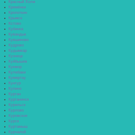
Красный Холм
Кремёнки
Кропоткин
Крымск
Кстово
Кубинка
Кувандык
Кувшиново
Кудрово
Кудымкар
Кузнецк
Куйбышев
Кукмор
Кулебаки
Кумертау
Кунгур
Купино
Курган
Курганинск
Курильск
Курлово
Куровское
Курск
Куртамыш
Курчалой