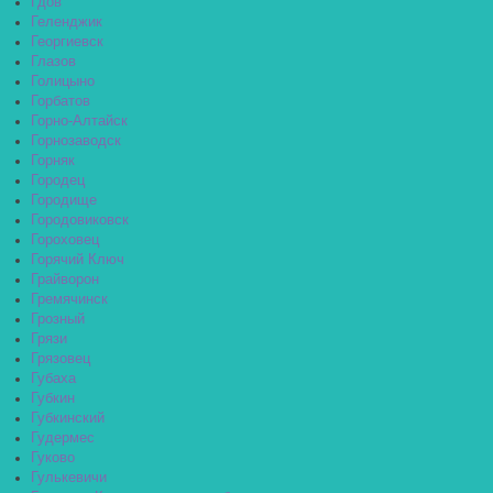
Гдов
Геленджик
Георгиевск
Глазов
Голицыно
Горбатов
Горно-Алтайск
Горнозаводск
Горняк
Городец
Городище
Городовиковск
Гороховец
Горячий Ключ
Грайворон
Гремячинск
Грозный
Грязи
Грязовец
Губаха
Губкин
Губкинский
Гудермес
Гуково
Гулькевичи