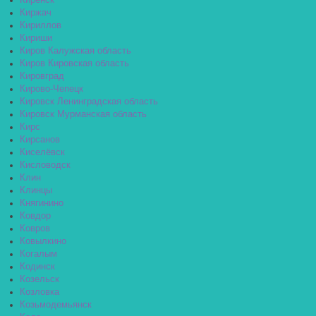
Киренск
Киржач
Кириллов
Кириши
Киров Калужская область
Киров Кировская область
Кировград
Кирово-Чепецк
Кировск Ленинградская область
Кировск Мурманская область
Кирс
Кирсанов
Киселёвск
Кисловодск
Клин
Клинцы
Княгинино
Ковдор
Ковров
Ковылкино
Когалым
Кодинск
Козельск
Козловка
Козьмодемьянск