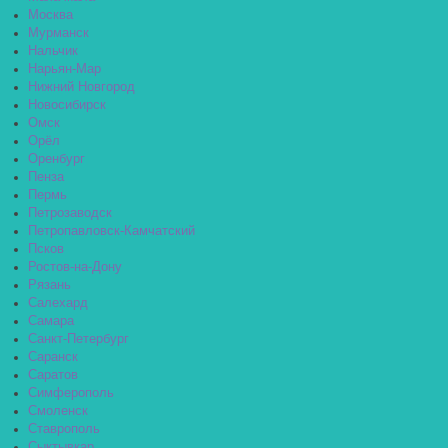
Москва
Мурманск
Нальчик
Нарьян-Мар
Нижний Новгород
Новосибирск
Омск
Орёл
Оренбург
Пенза
Пермь
Петрозаводск
Петропавловск-Камчатский
Псков
Ростов-на-Дону
Рязань
Салехард
Самара
Санкт-Петербург
Саранск
Саратов
Симферополь
Смоленск
Ставрополь
Сыктывкар