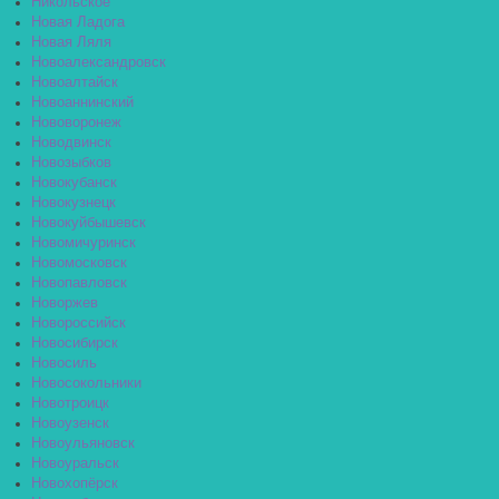
Никольское
Новая Ладога
Новая Ляля
Новоалександровск
Новоалтайск
Новоаннинский
Нововоронеж
Новодвинск
Новозыбков
Новокубанск
Новокузнецк
Новокуйбышевск
Новомичуринск
Новомосковск
Новопавловск
Новоржев
Новороссийск
Новосибирск
Новосиль
Новосокольники
Новотроицк
Новоузенск
Новоульяновск
Новоуральск
Новохопёрск