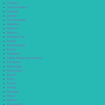
Гатчина
Горно-Алтайск
Грозный
Донецк
Екатеринбург
Иваново
Ижевск
Иркутск
Йошкар-Ола
Казань
Калининград
Калуга
Кемерово
Киров Кировская область
Кострома
Краснодар
Красноярск
Курган
Курск
Кызыл
Липецк
Магадан
Магас
Майкоп
Махачкала