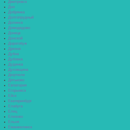
Дмитровск
Дно
Добрянка
Долгопрудный
Долинск
Домодедово
Донецк
Донской
Дорогобуж
Дрезна
Дубна
Дубовка
Дудинка
Духовщина
Дюртюли
Дятьково
Евпатория
Егорьевск
Ейск
Екатеринбург
Елабуга
Елец
Елизово
Ельня
Еманжелинск