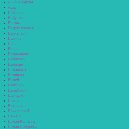
Ачхой-Мартан
Аша
Бабаево
Бабушкин
Бавлы
Багратионовск
Байкальск
Баймак
Бакал
Баксан
Балабаново
Балаково
Балахна
Балашиха
Балашов
Балей
Балтийск
Барабинск
Барнаул
Барыш
Батайск
Бахчисарай
Бежецк
Белая Калитва
Белая Холуница