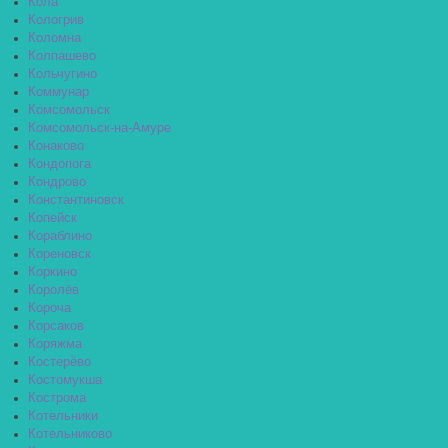
Кола
Кологрив
Коломна
Колпашево
Кольчугино
Коммунар
Комсомольск
Комсомольск-на-Амуре
Конаково
Кондопога
Кондрово
Константиновск
Копейск
Кораблино
Кореновск
Коркино
Королёв
Короча
Корсаков
Коряжма
Костерёво
Костомукша
Кострома
Котельники
Котельниково