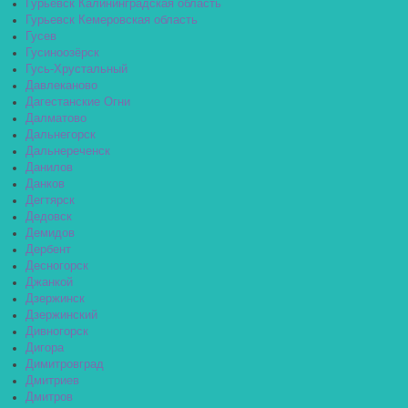
Гурьевск Калининградская область
Гурьевск Кемеровская область
Гусев
Гусиноозёрск
Гусь-Хрустальный
Давлеканово
Дагестанские Огни
Далматово
Дальнегорск
Дальнереченск
Данилов
Данков
Дегтярск
Дедовск
Демидов
Дербент
Десногорск
Джанкой
Дзержинск
Дзержинский
Дивногорск
Дигора
Димитровград
Дмитриев
Дмитров