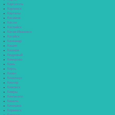
Каргополь
Карпинск
Карталы
Касимов
Касли
Каспийск
Катав-Ивановск
Катайск
Качканар
Кашин
Кашира
Кедровый
Кемерово
Кемь
Керчь
Кизел
Кизилюрт
Кизляр
Кимовск
Кимры
Кингисепп
Кинель
Кинешма
Киреевск