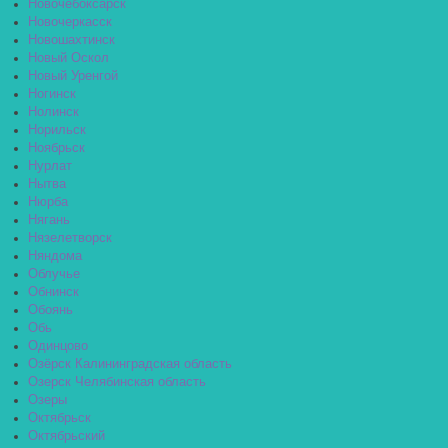
Новочебоксарск
Новочеркасск
Новошахтинск
Новый Оскол
Новый Уренгой
Ногинск
Нолинск
Норильск
Ноябрьск
Нурлат
Нытва
Нюрба
Нягань
Нязелетворск
Няндома
Облучье
Обнинск
Обоянь
Обь
Одинцово
Озёрск Калининградская область
Озерск Челябинская область
Озеры
Октябрьск
Октябрьский