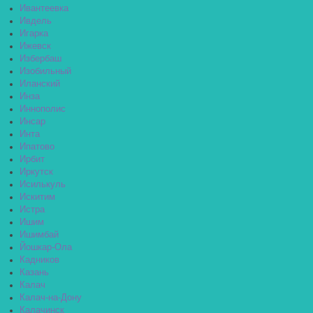
Ивантеевка
Ивдель
Игарка
Ижевск
Избербаш
Изобильный
Иланский
Инза
Иннополис
Инсар
Инта
Ипатово
Ирбит
Иркутск
Исилькуль
Искитим
Истра
Ишим
Ишимбай
Йошкар-Ола
Кадников
Казань
Калач
Калач-на-Дону
Калачинск