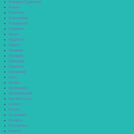
Анжеро-Судженск
Анива
Апатиты
Апрелевка
Апшеронск
Арамиль
Аргун
Ардатов
Ардон
Арзамас
Аркадак
Армавир
Армянск
Арсеньев
Арск
Артём
Артёмовск
Артёмовский
Архангельск
Асбест
Асино
Астрахань
Аткарск
Ахтубинск
Ачинск