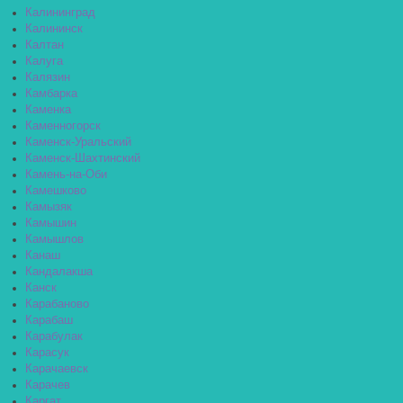
Калининград
Калининск
Калтан
Калуга
Калязин
Камбарка
Каменка
Каменногорск
Каменск-Уральский
Каменск-Шахтинский
Камень-на-Оби
Камешково
Камызяк
Камышин
Камышлов
Канаш
Кандалакша
Канск
Карабаново
Карабаш
Карабулак
Карасук
Карачаевск
Карачев
Каргат