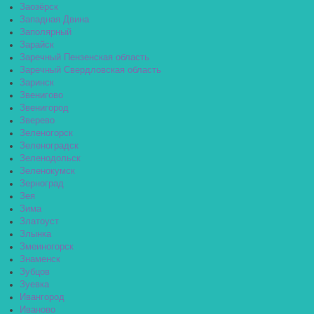
Заозёрск
Западная Двина
Заполярный
Зарайск
Заречный Пензенская область
Заречный Свердловская область
Заринск
Звенигово
Звенигород
Зверево
Зеленогорск
Зеленоградск
Зеленодольск
Зеленокумск
Зерноград
Зея
Зима
Златоуст
Злынка
Змеиногорск
Знаменск
Зубцов
Зуевка
Ивангород
Иваново