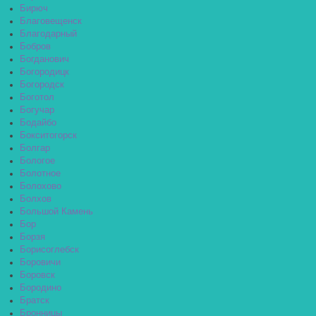
Бирюч
Благовещенск
Благодарный
Бобров
Богданович
Богородицк
Богородск
Боготол
Богучар
Бодайбо
Бокситогорск
Болгар
Бологое
Болотное
Болохово
Болхов
Большой Камень
Бор
Борзя
Борисоглебск
Боровичи
Боровск
Бородино
Братск
Бронницы