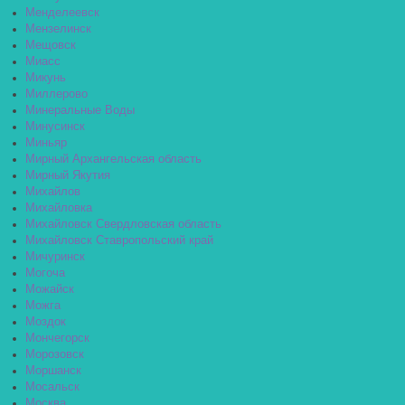
Менделеевск
Мензелинск
Мещовск
Миасс
Микунь
Миллерово
Минеральные Воды
Минусинск
Миньяр
Мирный Архангельская область
Мирный Якутия
Михайлов
Михайловка
Михайловск Свердловская область
Михайловск Ставропольский край
Мичуринск
Могоча
Можайск
Можга
Моздок
Мончегорск
Морозовск
Моршанск
Мосальск
Москва