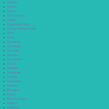
Липецк
Липки
Лиски
Лихославль
Лобня
Лодейное Поле
Лосино-Петровский
Луга
Луза
Лукоянов
Луховицы
Лысково
Лысьва
Лыткарино
Льгов
Любань
Люберцы
Любим
Людиново
Лянтор
Магадан
Магас
Магнитогорск
Майкоп
Майский