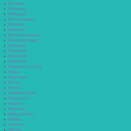
Макаров
Макарьев
Макушино
Малая Вишера
Малгобек
Малмыж
Малоархангельск
Малоярославец
Мамадыш
Мамоново
Мантурово
Мариинск
Мариинский Посад
Маркс
Махачкала
Мглин
Мегион
Медвежьегорск
Медногорск
Медынь
Межгорье
Междуреченск
Мезень
Меленки
Мелеуз