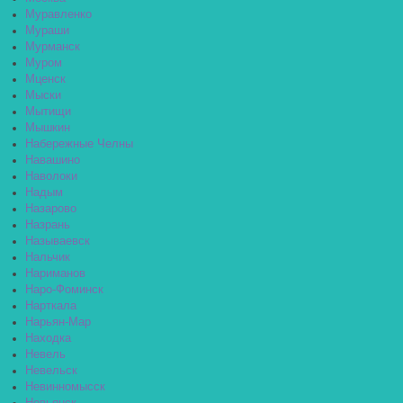
Муравленко
Мураши
Мурманск
Муром
Мценск
Мыски
Мытищи
Мышкин
Набережные Челны
Навашино
Наволоки
Надым
Назарово
Назрань
Называевск
Нальчик
Нариманов
Наро-Фоминск
Нарткала
Нарьян-Мар
Находка
Невель
Невельск
Невинномысск