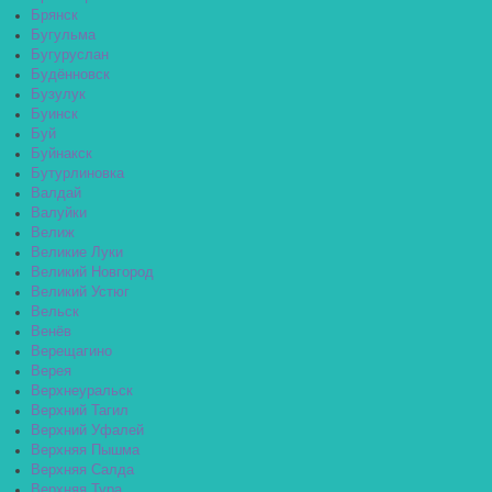
Брянск
Бугульма
Бугуруслан
Будённовск
Бузулук
Буинск
Буй
Буйнакск
Бутурлиновка
Валдай
Валуйки
Велиж
Великие Луки
Великий Новгород
Великий Устюг
Вельск
Венёв
Верещагино
Верея
Верхнеуральск
Верхний Тагил
Верхний Уфалей
Верхняя Пышма
Верхняя Салда
Верхняя Тура