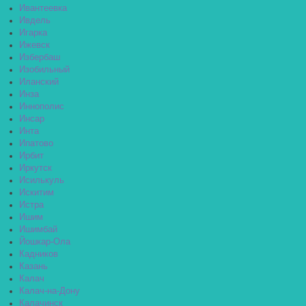
Ивантеевка
Ивдель
Игарка
Ижевск
Избербаш
Изобильный
Иланский
Инза
Иннополис
Инсар
Инта
Ипатово
Ирбит
Иркутск
Исилькуль
Искитим
Истра
Ишим
Ишимбай
Йошкар-Ола
Кадников
Казань
Калач
Калач-на-Дону
Калачинск