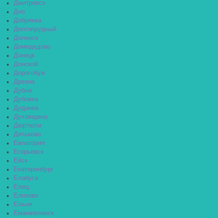
Дмитровск
Дно
Добрянка
Долгопрудный
Долинск
Домодедово
Донецк
Донской
Дорогобуж
Дрезна
Дубна
Дубовка
Дудинка
Духовщина
Дюртюли
Дятьково
Евпатория
Егорьевск
Ейск
Екатеринбург
Елабуга
Елец
Елизово
Ельня
Еманжелинск