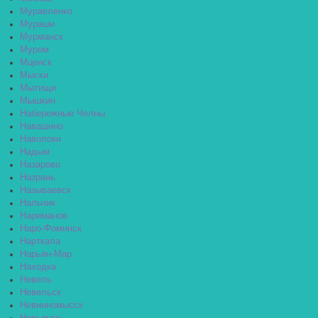
Муравленко
Мураши
Мурманск
Муром
Мценск
Мыски
Мытищи
Мышкин
Набережные Челны
Навашино
Наволоки
Надым
Назарово
Назрань
Называевск
Нальчик
Нариманов
Наро-Фоминск
Нарткала
Нарьян-Мар
Находка
Невель
Невельск
Невинномысск