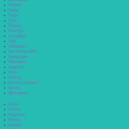
Тамбов
Тверь
Томск
Тула
Тюмень
Улан-Удэ
Ульяновск
Уфа
Хабаровск
Ханты-Мансийск
Чебоксары
Челябинск
Черкесск
Чита
Элиста
Южно-Сахалинск
Якутск
Ярославль
Абаза
Абакан
Абдулино
Абинск
Агидель