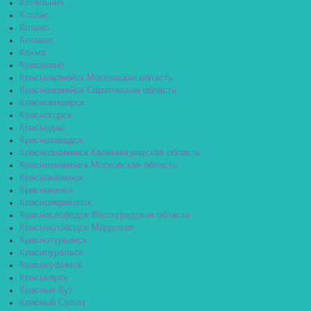
Котельнич
Котлас
Котово
Котовск
Кохма
Красавино
Красноармейск Московская область
Красноармейск Саратовская область
Красновишерск
Красногорск
Краснодар
Краснозаводск
Краснознаменск Калининградская область
Краснознаменск Московская область
Краснокаменск
Краснокамск
Красноперекопск
Краснослободск Волгоградская область
Краснослободск Мордовия
Краснотурьинск
Красноуральск
Красноуфимск
Красноярск
Красный Кут
Красный Сулин