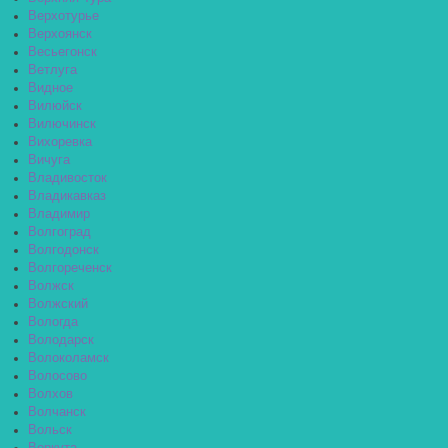
Верхотурье
Верхоянск
Весьегонск
Ветлуга
Видное
Вилюйск
Вилючинск
Вихоревка
Вичуга
Владивосток
Владикавказ
Владимир
Волгоград
Волгодонск
Волгореченск
Волжск
Волжский
Вологда
Володарск
Волоколамск
Волосово
Волхов
Волчанск
Вольск