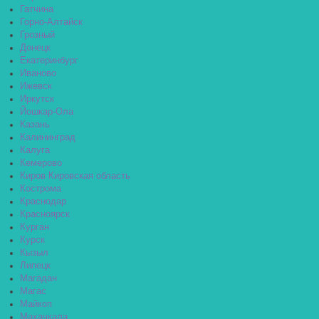
Гатчина
Горно-Алтайск
Грозный
Донецк
Екатеринбург
Иваново
Ижевск
Иркутск
Йошкар-Ола
Казань
Калининград
Калуга
Кемерово
Киров Кировская область
Кострома
Краснодар
Красноярск
Курган
Курск
Кызыл
Липецк
Магадан
Магас
Майкоп
Махачкала