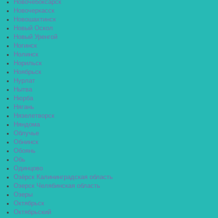
Новочебоксарск
Новочеркасск
Новошахтинск
Новый Оскол
Новый Уренгой
Ногинск
Нолинск
Норильск
Ноябрьск
Нурлат
Нытва
Нюрба
Нягань
Нязелетворск
Няндома
Облучье
Обнинск
Обоянь
Обь
Одинцово
Озёрск Калининградская область
Озерск Челябинская область
Озеры
Октябрьск
Октябрьский