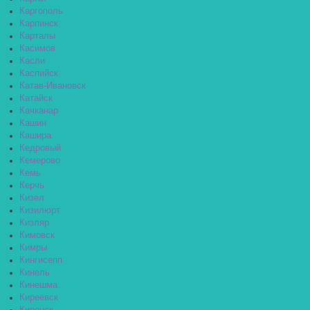
Каргополь
Карпинск
Карталы
Касимов
Касли
Каспийск
Катав-Ивановск
Катайск
Качканар
Кашин
Кашира
Кедровый
Кемерово
Кемь
Керчь
Кизел
Кизилюрт
Кизляр
Кимовск
Кимры
Кингисепп
Кинель
Кинешма
Киреевск