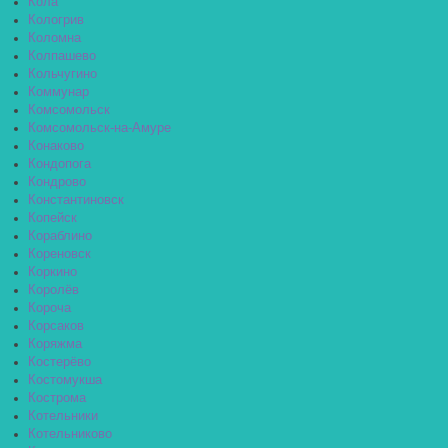
Кола
Кологрив
Коломна
Колпашево
Кольчугино
Коммунар
Комсомольск
Комсомольск-на-Амуре
Конаково
Кондопога
Кондрово
Константиновск
Копейск
Кораблино
Кореновск
Коркино
Королёв
Короча
Корсаков
Коряжма
Костерёво
Костомукша
Кострома
Котельники
Котельниково