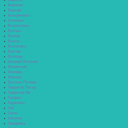
Воркута
Воронеж
Ворсма
Воскресенск
Воткинск
Всеволожск
Вуктыл
Выборг
Выкса
Высоковск
Высоцк
Вытегра
Вышний Волочёк
Вяземский
Вязники
Вязьма
Вятские Поляны
Гаврилов Посад
Гаврилов-Ям
Гагарин
Гаджиево
Гай
Галич
Гатчина
Гвардейск