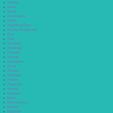
Липецк
Липки
Лиски
Лихославль
Лобня
Лодейное Поле
Лосино-Петровский
Луга
Луза
Лукоянов
Луховицы
Лысково
Лысьва
Лыткарино
Льгов
Любань
Люберцы
Любим
Людиново
Лянтор
Магадан
Магас
Магнитогорск
Майкоп
Майский