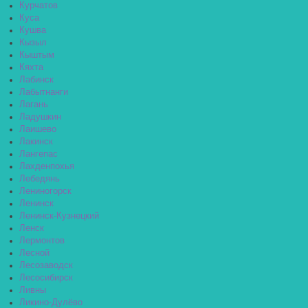
Курчатов
Куса
Кушва
Кызыл
Кыштым
Кяхта
Лабинск
Лабытнанги
Лагань
Ладушкин
Лаишево
Лакинск
Лангепас
Лахденпохья
Лебедянь
Лениногорск
Ленинск
Ленинск-Кузнецкий
Ленск
Лермонтов
Лесной
Лесозаводск
Лесосибирск
Ливны
Ликино-Дулёво