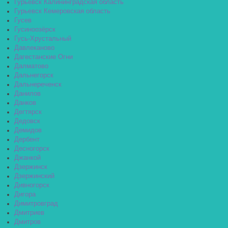
Гурьевск Калининградская область
Гурьевск Кемеровская область
Гусев
Гусиноозёрск
Гусь-Хрустальный
Давлеканово
Дагестанские Огни
Далматово
Дальнегорск
Дальнереченск
Данилов
Данков
Дегтярск
Дедовск
Демидов
Дербент
Десногорск
Джанкой
Дзержинск
Дзержинский
Дивногорск
Дигора
Димитровград
Дмитриев
Дмитров