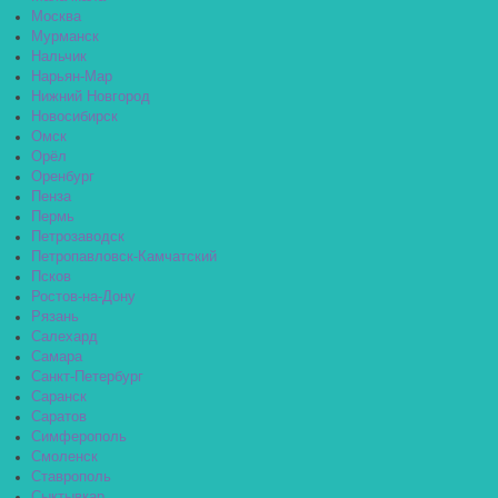
Москва
Мурманск
Нальчик
Нарьян-Мар
Нижний Новгород
Новосибирск
Омск
Орёл
Оренбург
Пенза
Пермь
Петрозаводск
Петропавловск-Камчатский
Псков
Ростов-на-Дону
Рязань
Салехард
Самара
Санкт-Петербург
Саранск
Саратов
Симферополь
Смоленск
Ставрополь
Сыктывкар