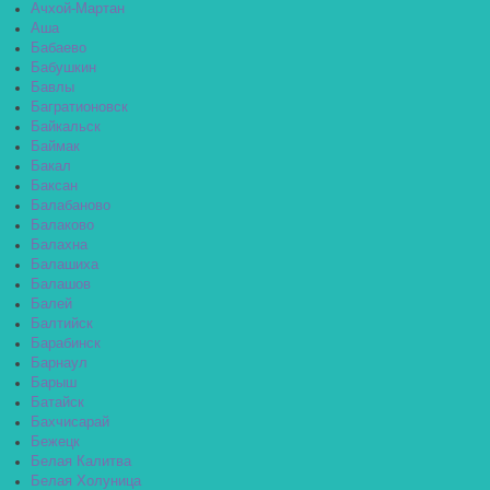
Ачхой-Мартан
Аша
Бабаево
Бабушкин
Бавлы
Багратионовск
Байкальск
Баймак
Бакал
Баксан
Балабаново
Балаково
Балахна
Балашиха
Балашов
Балей
Балтийск
Барабинск
Барнаул
Барыш
Батайск
Бахчисарай
Бежецк
Белая Калитва
Белая Холуница