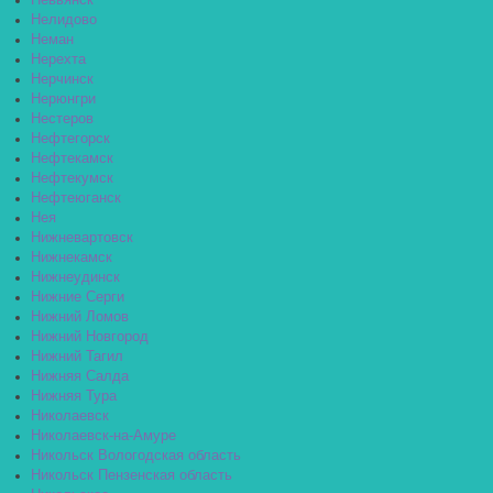
Невьянск
Нелидово
Неман
Нерехта
Нерчинск
Нерюнгри
Нестеров
Нефтегорск
Нефтекамск
Нефтекумск
Нефтеюганск
Нея
Нижневартовск
Нижнекамск
Нижнеудинск
Нижние Серги
Нижний Ломов
Нижний Новгород
Нижний Тагил
Нижняя Салда
Нижняя Тура
Николаевск
Николаевск-на-Амуре
Никольск Вологодская область
Никольск Пензенская область