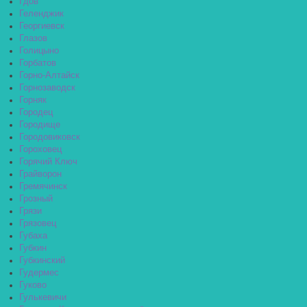
Гдов
Геленджик
Георгиевск
Глазов
Голицыно
Горбатов
Горно-Алтайск
Горнозаводск
Горняк
Городец
Городище
Городовиковск
Гороховец
Горячий Ключ
Грайворон
Гремячинск
Грозный
Грязи
Грязовец
Губаха
Губкин
Губкинский
Гудермес
Гуково
Гулькевичи