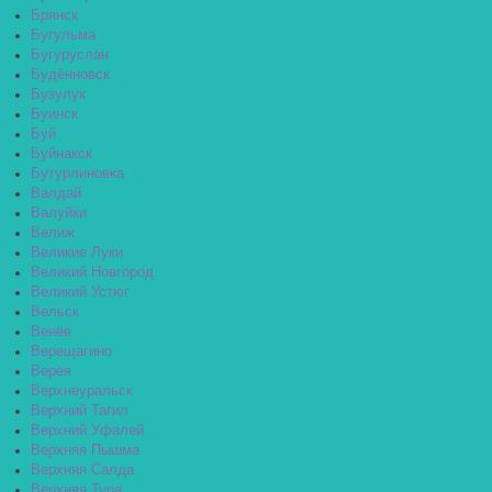
Брянск
Бугульма
Бугуруслан
Будённовск
Бузулук
Буинск
Буй
Буйнакск
Бутурлиновка
Валдай
Валуйки
Велиж
Великие Луки
Великий Новгород
Великий Устюг
Вельск
Венёв
Верещагино
Верея
Верхнеуральск
Верхний Тагил
Верхний Уфалей
Верхняя Пышма
Верхняя Салда
Верхняя Тура