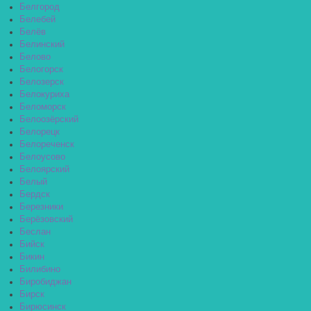
Белгород
Белебей
Белёв
Белинский
Белово
Белогорск
Белозерск
Белокуриха
Беломорск
Белоозёрский
Белорецк
Белореченск
Белоусово
Белоярский
Белый
Бердск
Березники
Берёзовский
Беслан
Бийск
Бикин
Билибино
Биробиджан
Бирск
Бирюсинск