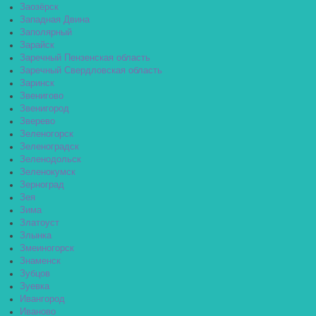
Заозёрск
Западная Двина
Заполярный
Зарайск
Заречный Пензенская область
Заречный Свердловская область
Заринск
Звенигово
Звенигород
Зверево
Зеленогорск
Зеленоградск
Зеленодольск
Зеленокумск
Зерноград
Зея
Зима
Златоуст
Злынка
Змеиногорск
Знаменск
Зубцов
Зуевка
Ивангород
Иваново