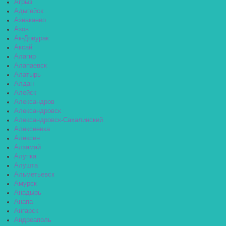
Агрыз
Адыгейск
Азнакаево
Азов
Ак-Довурак
Аксай
Алагир
Алапаевск
Алатырь
Алдан
Алейск
Александров
Александровск
Александровск-Сахалинский
Алексеевка
Алексин
Алзамай
Алупка
Алушта
Альметьевск
Амурск
Анадырь
Анапа
Ангарск
Андреаполь