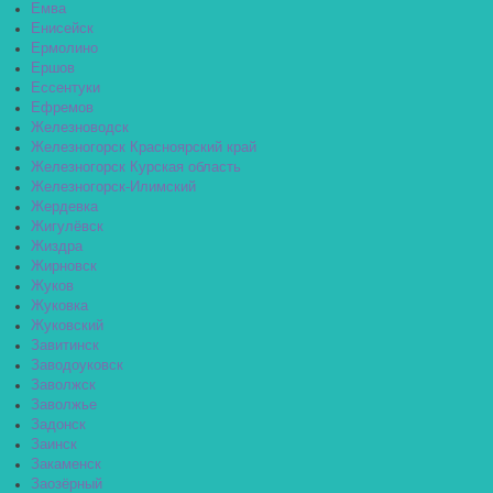
Емва
Енисейск
Ермолино
Ершов
Ессентуки
Ефремов
Железноводск
Железногорск Красноярский край
Железногорск Курская область
Железногорск-Илимский
Жердевка
Жигулёвск
Жиздра
Жирновск
Жуков
Жуковка
Жуковский
Завитинск
Заводоуковск
Заволжск
Заволжье
Задонск
Заинск
Закаменск
Заозёрный