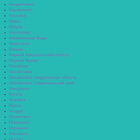
Менделеевск
Мензелинск
Мещовск
Миасс
Микунь
Миллерово
Минеральные Воды
Минусинск
Миньяр
Мирный Архангельская область
Мирный Якутия
Михайлов
Михайловка
Михайловск Свердловская область
Михайловск Ставропольский край
Мичуринск
Могоча
Можайск
Можга
Моздок
Мончегорск
Морозовск
Моршанск
Мосальск
Москва