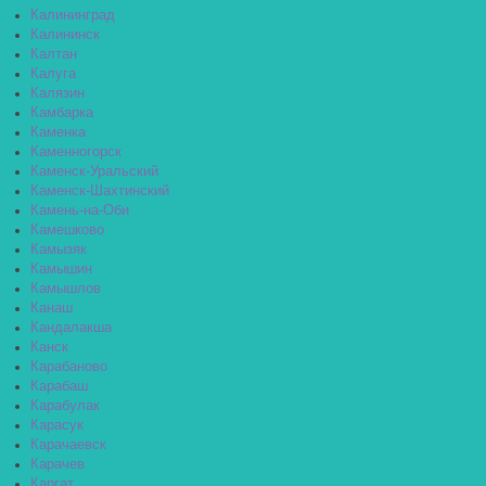
Калининград
Калининск
Калтан
Калуга
Калязин
Камбарка
Каменка
Каменногорск
Каменск-Уральский
Каменск-Шахтинский
Камень-на-Оби
Камешково
Камызяк
Камышин
Камышлов
Канаш
Кандалакша
Канск
Карабаново
Карабаш
Карабулак
Карасук
Карачаевск
Карачев
Каргат