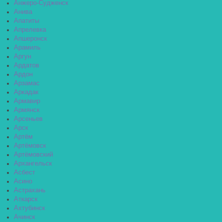
Анжеро-Судженск
Анива
Апатиты
Апрелевка
Апшеронск
Арамиль
Аргун
Ардатов
Ардон
Арзамас
Аркадак
Армавир
Армянск
Арсеньев
Арск
Артём
Артёмовск
Артёмовский
Архангельск
Асбест
Асино
Астрахань
Аткарск
Ахтубинск
Ачинск