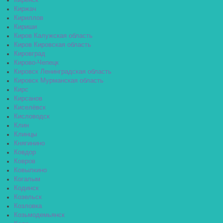
Киренск
Киржач
Кириллов
Кириши
Киров Калужская область
Киров Кировская область
Кировград
Кирово-Чепецк
Кировск Ленинградская область
Кировск Мурманская область
Кирс
Кирсанов
Киселёвск
Кисловодск
Клин
Клинцы
Княгинино
Ковдор
Ковров
Ковылкино
Когалым
Кодинск
Козельск
Козловка
Козьмодемьянск