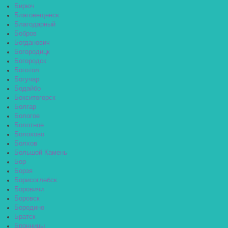
Бирюч
Благовещенск
Благодарный
Бобров
Богданович
Богородицк
Богородск
Боготол
Богучар
Бодайбо
Бокситогорск
Болгар
Бологое
Болотное
Болохово
Болхов
Большой Камень
Бор
Борзя
Борисоглебск
Боровичи
Боровск
Бородино
Братск
Бронницы