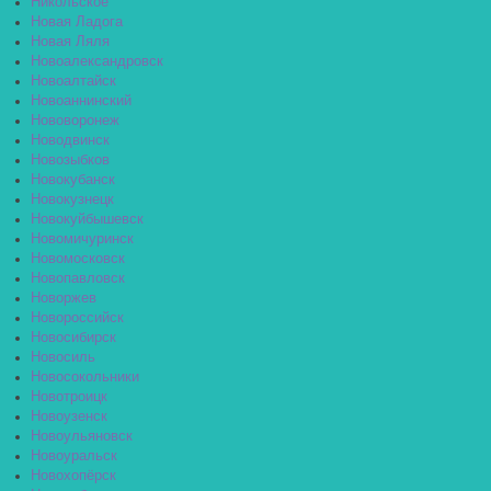
Никольское
Новая Ладога
Новая Ляля
Новоалександровск
Новоалтайск
Новоаннинский
Нововоронеж
Новодвинск
Новозыбков
Новокубанск
Новокузнецк
Новокуйбышевск
Новомичуринск
Новомосковск
Новопавловск
Новоржев
Новороссийск
Новосибирск
Новосиль
Новосокольники
Новотроицк
Новоузенск
Новоульяновск
Новоуральск
Новохопёрск