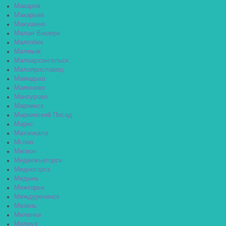
Макаров
Макарьев
Макушино
Малая Вишера
Малгобек
Малмыж
Малоархангельск
Малоярославец
Мамадыш
Мамоново
Мантурово
Мариинск
Мариинский Посад
Маркс
Махачкала
Мглин
Мегион
Медвежьегорск
Медногорск
Медынь
Межгорье
Междуреченск
Мезень
Меленки
Мелеуз