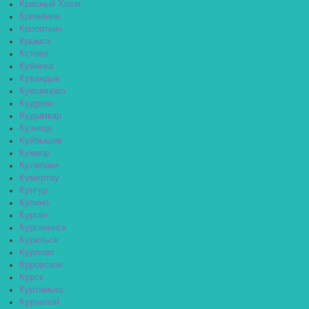
Красный Холм
Кремёнки
Кропоткин
Крымск
Кстово
Кубинка
Кувандык
Кувшиново
Кудрово
Кудымкар
Кузнецк
Куйбышев
Кукмор
Кулебаки
Кумертау
Кунгур
Купино
Курган
Курганинск
Курильск
Курлово
Куровское
Курск
Куртамыш
Курчалой