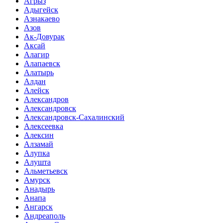
Агрыз
Адыгейск
Азнакаево
Азов
Ак-Довурак
Аксай
Алагир
Алапаевск
Алатырь
Алдан
Алейск
Александров
Александровск
Александровск-Сахалинский
Алексеевка
Алексин
Алзамай
Алупка
Алушта
Альметьевск
Амурск
Анадырь
Анапа
Ангарск
Андреаполь