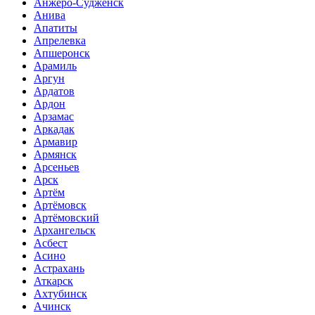
Анжеро-Судженск
Анива
Апатиты
Апрелевка
Апшеронск
Арамиль
Аргун
Ардатов
Ардон
Арзамас
Аркадак
Армавир
Армянск
Арсеньев
Арск
Артём
Артёмовск
Артёмовский
Архангельск
Асбест
Асино
Астрахань
Аткарск
Ахтубинск
Ачинск