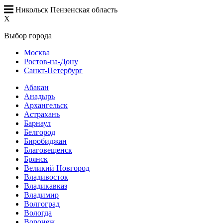
Никольск Пензенская область
X
Выбор города
Москва
Ростов-на-Дону
Санкт-Петербург
Абакан
Анадырь
Архангельск
Астрахань
Барнаул
Белгород
Биробиджан
Благовещенск
Брянск
Великий Новгород
Владивосток
Владикавказ
Владимир
Волгоград
Вологда
Воронеж