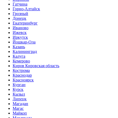
Гатчина
Горно-Алтайск
Грозный
Донецк
Екатеринбург
Иваново
Ижевск
Иркутск
Йошкар-Ола
Казань
Калининград
Калуга
Кемерово
Киров Кировская область
Кострома
Краснодар
Красноярск
Курган
Курск
Кызыл
Липецк
Магадан
Магас
Майкоп
Махачкала