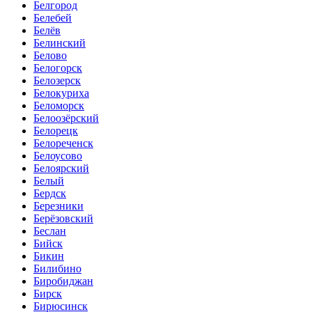
Белгород
Белебей
Белёв
Белинский
Белово
Белогорск
Белозерск
Белокуриха
Беломорск
Белоозёрский
Белорецк
Белореченск
Белоусово
Белоярский
Белый
Бердск
Березники
Берёзовский
Беслан
Бийск
Бикин
Билибино
Биробиджан
Бирск
Бирюсинск