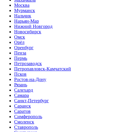
Москва
Мурманск
Нальчик
Нарьян-Мар
Нижний Новгород
Новосибирск
Омск
Орёл
Оренбург
Пенза
Пермь
Петрозаводск
Петропавловск-Камчатский
Псков
Ростов-на-Дону
Рязань
Салехард
Самара
Санкт-Петербург
Саранск
Саратов
Симферополь
Смоленск
Ставрополь