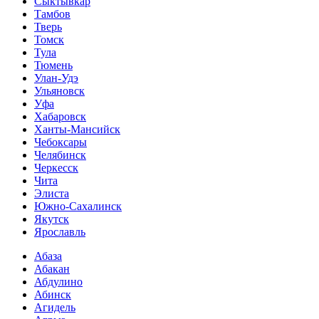
Сыктывкар
Тамбов
Тверь
Томск
Тула
Тюмень
Улан-Удэ
Ульяновск
Уфа
Хабаровск
Ханты-Мансийск
Чебоксары
Челябинск
Черкесск
Чита
Элиста
Южно-Сахалинск
Якутск
Ярославль
Абаза
Абакан
Абдулино
Абинск
Агидель