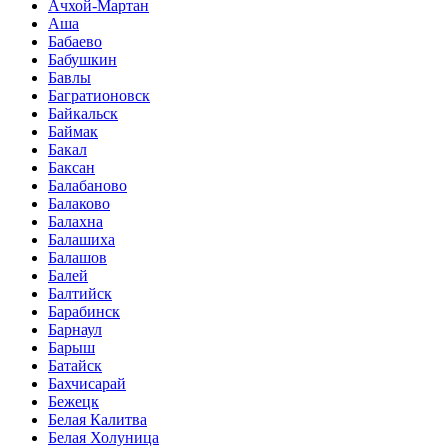
Ачхой-Мартан
Аша
Бабаево
Бабушкин
Бавлы
Багратионовск
Байкальск
Баймак
Бакал
Баксан
Балабаново
Балаково
Балахна
Балашиха
Балашов
Балей
Балтийск
Барабинск
Барнаул
Барыш
Батайск
Бахчисарай
Бежецк
Белая Калитва
Белая Холуница