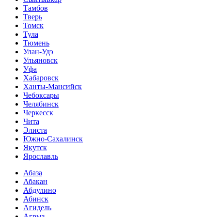
Тамбов
Тверь
Томск
Тула
Тюмень
Улан-Удэ
Ульяновск
Уфа
Хабаровск
Ханты-Мансийск
Чебоксары
Челябинск
Черкесск
Чита
Элиста
Южно-Сахалинск
Якутск
Ярославль
Абаза
Абакан
Абдулино
Абинск
Агидель
Агрыз