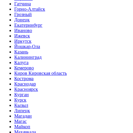
Гатчина
Горно-Алтайск
Грозный
Донецк
Екатеринбург
Иваново
Ижевск
Иркутск
Йошкар-Ола
Казань
Калининград
Калуга
Кемерово
Киров Кировская область
Кострома
Краснодар
Красноярск
Курган
Курск
Кызыл
Липецк
Магадан
Магас
Майкоп
Махачкала