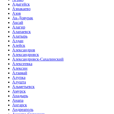
Адыгейск
Азнакаево
Азов
Ак-Довурак
Аксай
Алагир
Алапаевск
Алатырь
Алдан
Алейск
Александров
Александровск
Александровск-Сахалинский
Алексеевка
Алексин
Алзамай
Алупка
Алушта
Альметьевск
Амурск
Анадырь
Анапа
Ангарск
Андреаполь