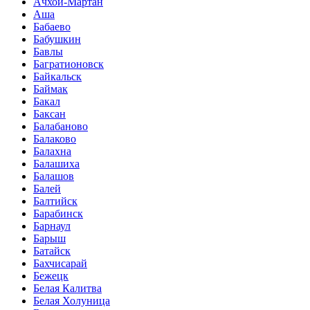
Ачхой-Мартан
Аша
Бабаево
Бабушкин
Бавлы
Багратионовск
Байкальск
Баймак
Бакал
Баксан
Балабаново
Балаково
Балахна
Балашиха
Балашов
Балей
Балтийск
Барабинск
Барнаул
Барыш
Батайск
Бахчисарай
Бежецк
Белая Калитва
Белая Холуница