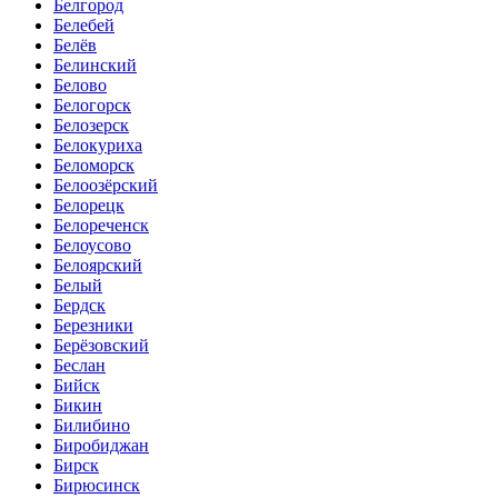
Белгород
Белебей
Белёв
Белинский
Белово
Белогорск
Белозерск
Белокуриха
Беломорск
Белоозёрский
Белорецк
Белореченск
Белоусово
Белоярский
Белый
Бердск
Березники
Берёзовский
Беслан
Бийск
Бикин
Билибино
Биробиджан
Бирск
Бирюсинск