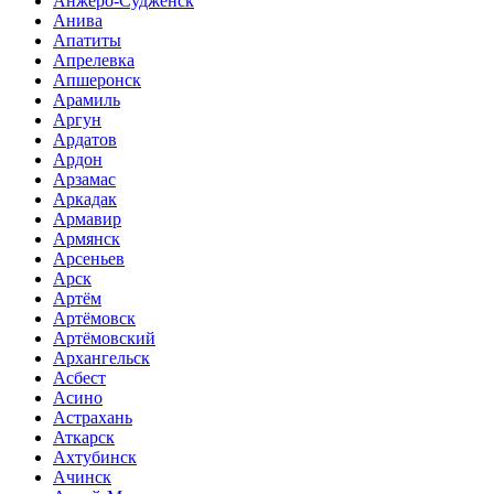
Анжеро-Судженск
Анива
Апатиты
Апрелевка
Апшеронск
Арамиль
Аргун
Ардатов
Ардон
Арзамас
Аркадак
Армавир
Армянск
Арсеньев
Арск
Артём
Артёмовск
Артёмовский
Архангельск
Асбест
Асино
Астрахань
Аткарск
Ахтубинск
Ачинск