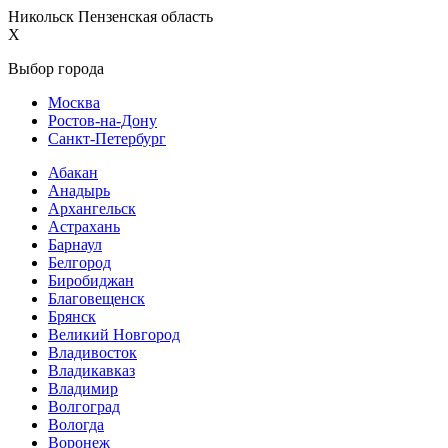
Никольск Пензенская область
X
Выбор города
Москва
Ростов-на-Дону
Санкт-Петербург
Абакан
Анадырь
Архангельск
Астрахань
Барнаул
Белгород
Биробиджан
Благовещенск
Брянск
Великий Новгород
Владивосток
Владикавказ
Владимир
Волгоград
Вологда
Воронеж