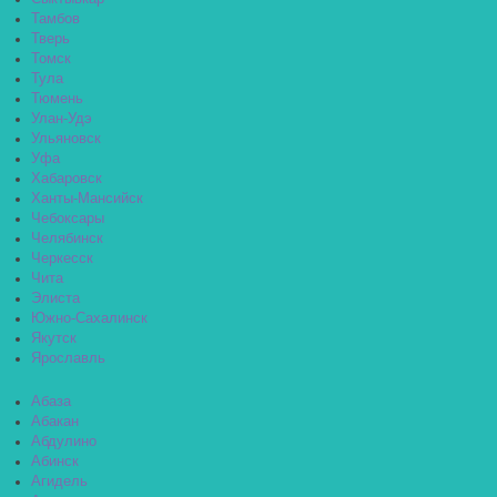
Тамбов
Тверь
Томск
Тула
Тюмень
Улан-Удэ
Ульяновск
Уфа
Хабаровск
Ханты-Мансийск
Чебоксары
Челябинск
Черкесск
Чита
Элиста
Южно-Сахалинск
Якутск
Ярославль
Абаза
Абакан
Абдулино
Абинск
Агидель