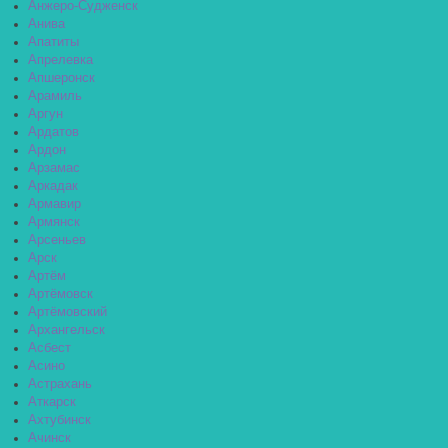
Анжеро-Судженск
Анива
Апатиты
Апрелевка
Апшеронск
Арамиль
Аргун
Ардатов
Ардон
Арзамас
Аркадак
Армавир
Армянск
Арсеньев
Арск
Артём
Артёмовск
Артёмовский
Архангельск
Асбест
Асино
Астрахань
Аткарск
Ахтубинск
Ачинск