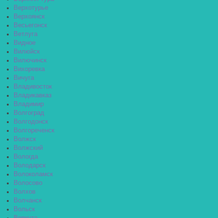
Верхотурье
Верхоянск
Весьегонск
Ветлуга
Видное
Вилюйск
Вилючинск
Вихоревка
Вичуга
Владивосток
Владикавказ
Владимир
Волгоград
Волгодонск
Волгореченск
Волжск
Волжский
Вологда
Володарск
Волоколамск
Волосово
Волхов
Волчанск
Вольск