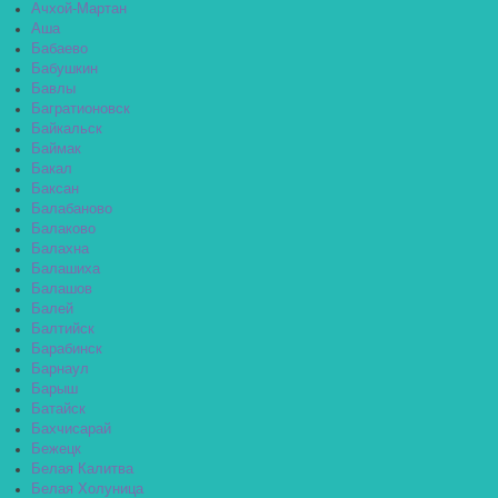
Ачхой-Мартан
Аша
Бабаево
Бабушкин
Бавлы
Багратионовск
Байкальск
Баймак
Бакал
Баксан
Балабаново
Балаково
Балахна
Балашиха
Балашов
Балей
Балтийск
Барабинск
Барнаул
Барыш
Батайск
Бахчисарай
Бежецк
Белая Калитва
Белая Холуница