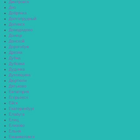
Дмитровск
Дно
Добрянка
Долгопрудный
Долинск
Домодедово
Донецк
Донской
Дорогобуж
Дрезна
Дубна
Дубовка
Дудинка
Духовщина
Дюртюли
Дятьково
Евпатория
Егорьевск
Ейск
Екатеринбург
Елабуга
Елец
Елизово
Ельня
Еманжелинск