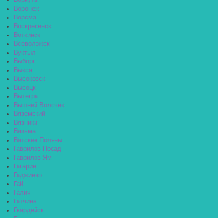
Воркута
Воронеж
Ворсма
Воскресенск
Воткинск
Всеволожск
Вуктыл
Выборг
Выкса
Высоковск
Высоцк
Вытегра
Вышний Волочёк
Вяземский
Вязники
Вязьма
Вятские Поляны
Гаврилов Посад
Гаврилов-Ям
Гагарин
Гаджиево
Гай
Галич
Гатчина
Гвардейск