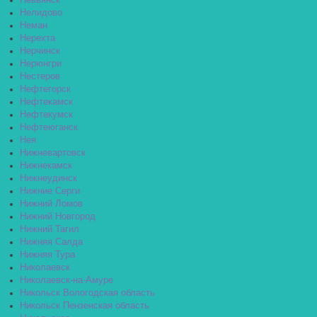
Невьянск
Нелидово
Неман
Нерехта
Нерчинск
Нерюнгри
Нестеров
Нефтегорск
Нефтекамск
Нефтекумск
Нефтеюганск
Нея
Нижневартовск
Нижнекамск
Нижнеудинск
Нижние Серги
Нижний Ломов
Нижний Новгород
Нижний Тагил
Нижняя Салда
Нижняя Тура
Николаевск
Николаевск-на-Амуре
Никольск Вологодская область
Никольск Пензенская область