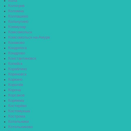
Кола
Кологрив
Коломна
Колпашево
Кольчугино
Коммунар
Комсомольск
Комсомольск-на-Амуре
Конаково
Кондопога
Кондрово
Константиновск
Копейск
Кораблино
Кореновск
Коркино
Королёв
Короча
Корсаков
Коряжма
Костерёво
Костомукша
Кострома
Котельники
Котельниково