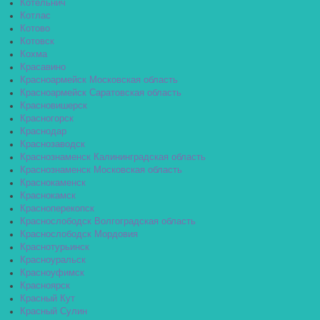
Котельнич
Котлас
Котово
Котовск
Кохма
Красавино
Красноармейск Московская область
Красноармейск Саратовская область
Красновишерск
Красногорск
Краснодар
Краснозаводск
Краснознаменск Калининградская область
Краснознаменск Московская область
Краснокаменск
Краснокамск
Красноперекопск
Краснослободск Волгоградская область
Краснослободск Мордовия
Краснотурьинск
Красноуральск
Красноуфимск
Красноярск
Красный Кут
Красный Сулин