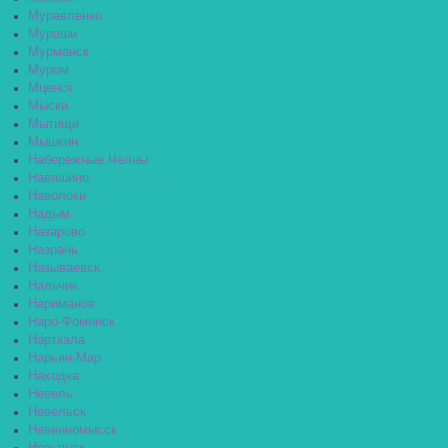
Муравленко
Мураши
Мурманск
Муром
Мценск
Мыски
Мытищи
Мышкин
Набережные Челны
Навашино
Наволоки
Надым
Назарово
Назрань
Называевск
Нальчик
Нариманов
Наро-Фоминск
Нарткала
Нарьян-Мар
Находка
Невель
Невельск
Невинномысск