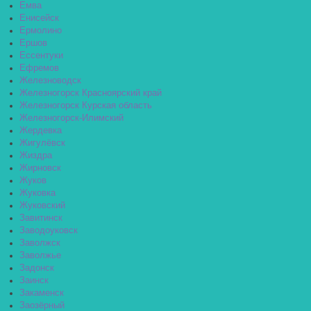
Емва
Енисейск
Ермолино
Ершов
Ессентуки
Ефремов
Железноводск
Железногорск Красноярский край
Железногорск Курская область
Железногорск-Илимский
Жердевка
Жигулёвск
Жиздра
Жирновск
Жуков
Жуковка
Жуковский
Завитинск
Заводоуковск
Заволжск
Заволжье
Задонск
Заинск
Закаменск
Заозёрный