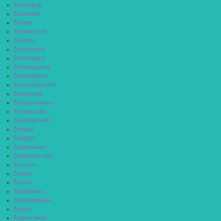
Белгород
Белебей
Белёв
Белинский
Белово
Белогорск
Белозерск
Белокуриха
Беломорск
Белоозёрский
Белорецк
Белореченск
Белоусово
Белоярский
Белый
Бердск
Березники
Берёзовский
Беслан
Бийск
Бикин
Билибино
Биробиджан
Бирск
Бирюсинск