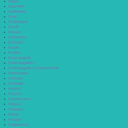
Агрыз
Адыгейск
Азнакаево
Азов
Ак-Довурак
Аксай
Алагир
Алапаевск
Алатырь
Алдан
Алейск
Александров
Александровск
Александровск-Сахалинский
Алексеевка
Алексин
Алзамай
Алупка
Алушта
Альметьевск
Амурск
Анадырь
Анапа
Ангарск
Андреаполь