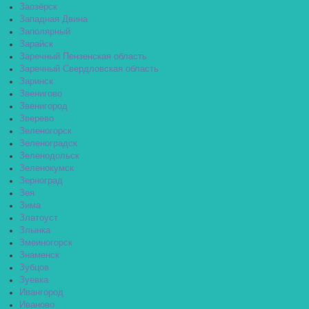
Заозёрск
Западная Двина
Заполярный
Зарайск
Заречный Пензенская область
Заречный Свердловская область
Заринск
Звенигово
Звенигород
Зверево
Зеленогорск
Зеленоградск
Зеленодольск
Зеленокумск
Зерноград
Зея
Зима
Златоуст
Злынка
Змеиногорск
Знаменск
Зубцов
Зуевка
Ивангород
Иваново