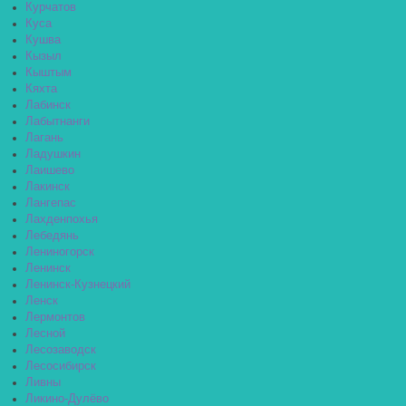
Курчатов
Куса
Кушва
Кызыл
Кыштым
Кяхта
Лабинск
Лабытнанги
Лагань
Ладушкин
Лаишево
Лакинск
Лангепас
Лахденпохья
Лебедянь
Лениногорск
Ленинск
Ленинск-Кузнецкий
Ленск
Лермонтов
Лесной
Лесозаводск
Лесосибирск
Ливны
Ликино-Дулёво