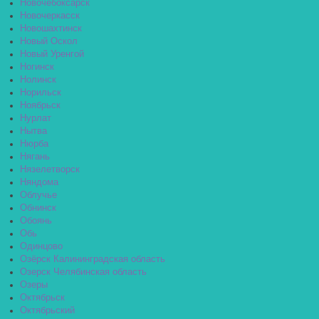
Новочебоксарск
Новочеркасск
Новошахтинск
Новый Оскол
Новый Уренгой
Ногинск
Нолинск
Норильск
Ноябрьск
Нурлат
Нытва
Нюрба
Нягань
Нязелетворск
Няндома
Облучье
Обнинск
Обоянь
Обь
Одинцово
Озёрск Калининградская область
Озерск Челябинская область
Озеры
Октябрьск
Октябрьский