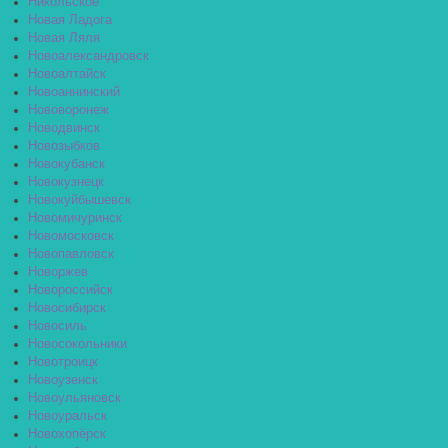
Никольское
Новая Ладога
Новая Ляля
Новоалександровск
Новоалтайск
Новоаннинский
Нововоронеж
Новодвинск
Новозыбков
Новокубанск
Новокузнецк
Новокуйбышевск
Новомичуринск
Новомосковск
Новопавловск
Новоржев
Новороссийск
Новосибирск
Новосиль
Новосокольники
Новотроицк
Новоузенск
Новоульяновск
Новоуральск
Новохопёрск