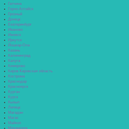
Гатчина
Горно-Алтайск
Грозный
Донецк
Екатеринбург
Иваново
Ижевск
Иркутск
Йошкар-Ола
Казань
Калининград
Калуга
Кемерово
Киров Кировская область
Кострома
Краснодар
Красноярск
Курган
Курск
Кызыл
Липецк
Магадан
Магас
Майкоп
Махачкала