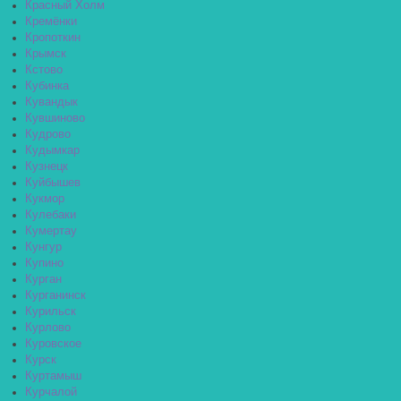
Красный Холм
Кремёнки
Кропоткин
Крымск
Кстово
Кубинка
Кувандык
Кувшиново
Кудрово
Кудымкар
Кузнецк
Куйбышев
Кукмор
Кулебаки
Кумертау
Кунгур
Купино
Курган
Курганинск
Курильск
Курлово
Куровское
Курск
Куртамыш
Курчалой