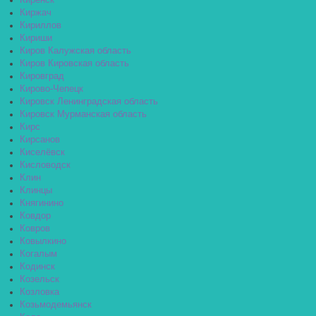
Киренск
Киржач
Кириллов
Кириши
Киров Калужская область
Киров Кировская область
Кировград
Кирово-Чепецк
Кировск Ленинградская область
Кировск Мурманская область
Кирс
Кирсанов
Киселёвск
Кисловодск
Клин
Клинцы
Княгинино
Ковдор
Ковров
Ковылкино
Когалым
Кодинск
Козельск
Козловка
Козьмодемьянск