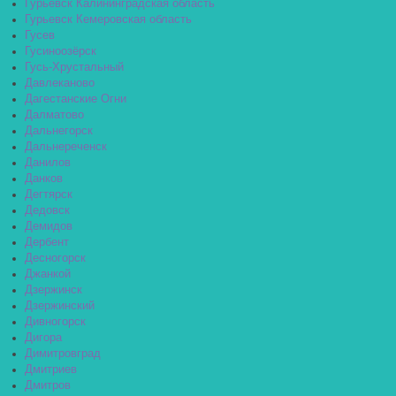
Гурьевск Калининградская область
Гурьевск Кемеровская область
Гусев
Гусиноозёрск
Гусь-Хрустальный
Давлеканово
Дагестанские Огни
Далматово
Дальнегорск
Дальнереченск
Данилов
Данков
Дегтярск
Дедовск
Демидов
Дербент
Десногорск
Джанкой
Дзержинск
Дзержинский
Дивногорск
Дигора
Димитровград
Дмитриев
Дмитров