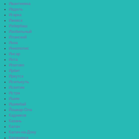
Ивантеевка
Ивдель
Игарка
Ижевск
Избербаш
Изобильный
Иланский
Инза
Иннополис
Инсар
Инта
Ипатово
Ирбит
Иркутск
Исилькуль
Искитим
Истра
Ишим
Ишимбай
Йошкар-Ола
Кадников
Казань
Калач
Калач-на-Дону
Калачинск