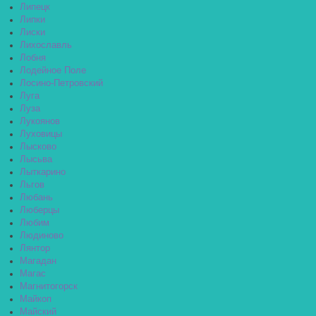
Липецк
Липки
Лиски
Лихославль
Лобня
Лодейное Поле
Лосино-Петровский
Луга
Луза
Лукоянов
Луховицы
Лысково
Лысьва
Лыткарино
Льгов
Любань
Люберцы
Любим
Людиново
Лянтор
Магадан
Магас
Магнитогорск
Майкоп
Майский