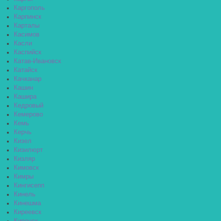
Каргополь
Карпинск
Карталы
Касимов
Касли
Каспийск
Катав-Ивановск
Катайск
Качканар
Кашин
Кашира
Кедровый
Кемерово
Кемь
Керчь
Кизел
Кизилюрт
Кизляр
Кимовск
Кимры
Кингисепп
Кинель
Кинешма
Киреевск