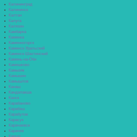
Калининград
Калининск
Калтан
Калуга
Калязин
Камбарка
Каменка
Каменногорск
Каменск-Уральский
Каменск-Шахтинский
Камень-на-Оби
Камешково
Камызяк
Камышин
Камышлов
Канаш
Кандалакша
Канск
Карабаново
Карабаш
Карабулак
Карасук
Карачаевск
Карачев
Каргат