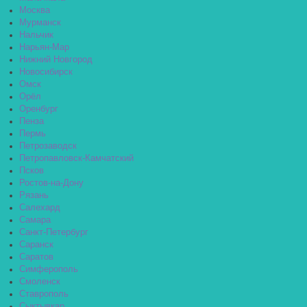
Москва
Мурманск
Нальчик
Нарьян-Мар
Нижний Новгород
Новосибирск
Омск
Орёл
Оренбург
Пенза
Пермь
Петрозаводск
Петропавловск-Камчатский
Псков
Ростов-на-Дону
Рязань
Салехард
Самара
Санкт-Петербург
Саранск
Саратов
Симферополь
Смоленск
Ставрополь
Сыктывкар