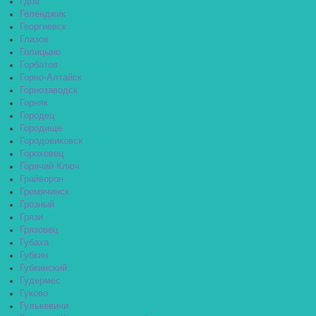
Гдов
Геленджик
Георгиевск
Глазов
Голицыно
Горбатов
Горно-Алтайск
Горнозаводск
Горняк
Городец
Городище
Городовиковск
Гороховец
Горячий Ключ
Грайворон
Гремячинск
Грозный
Грязи
Грязовец
Губаха
Губкин
Губкинский
Гудермес
Гуково
Гулькевичи