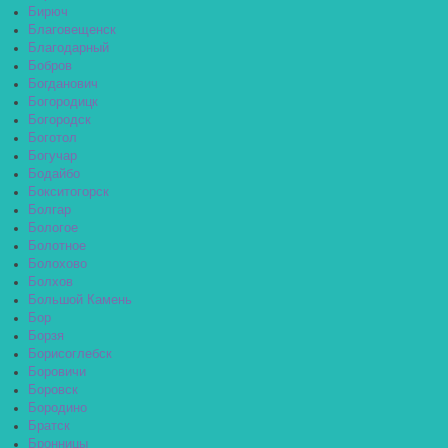
Бирюч
Благовещенск
Благодарный
Бобров
Богданович
Богородицк
Богородск
Боготол
Богучар
Бодайбо
Бокситогорск
Болгар
Бологое
Болотное
Болохово
Болхов
Большой Камень
Бор
Борзя
Борисоглебск
Боровичи
Боровск
Бородино
Братск
Бронницы