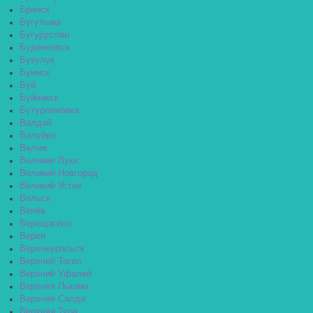
Брянск
Бугульма
Бугуруслан
Будённовск
Бузулук
Буинск
Буй
Буйнакск
Бутурлиновка
Валдай
Валуйки
Велиж
Великие Луки
Великий Новгород
Великий Устюг
Вельск
Венёв
Верещагино
Верея
Верхнеуральск
Верхний Тагил
Верхний Уфалей
Верхняя Пышма
Верхняя Салда
Верхняя Тура