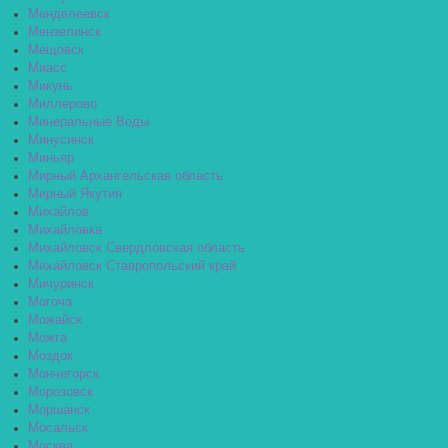
Менделеевск
Мензелинск
Мещовск
Миасс
Микунь
Миллерово
Минеральные Воды
Минусинск
Миньяр
Мирный Архангельская область
Мирный Якутия
Михайлов
Михайловка
Михайловск Свердловская область
Михайловск Ставропольский край
Мичуринск
Могоча
Можайск
Можга
Моздок
Мончегорск
Морозовск
Моршанск
Мосальск
Москва