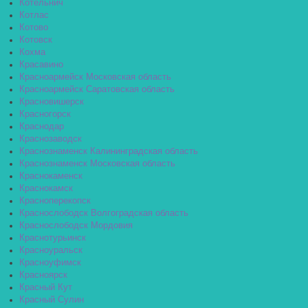
Котельнич
Котлас
Котово
Котовск
Кохма
Красавино
Красноармейск Московская область
Красноармейск Саратовская область
Красновишерск
Красногорск
Краснодар
Краснозаводск
Краснознаменск Калининградская область
Краснознаменск Московская область
Краснокаменск
Краснокамск
Красноперекопск
Краснослободск Волгоградская область
Краснослободск Мордовия
Краснотурьинск
Красноуральск
Красноуфимск
Красноярск
Красный Кут
Красный Сулин