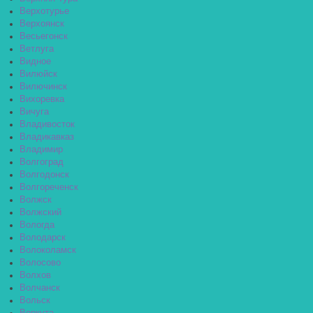
Верхотурье
Верхоянск
Весьегонск
Ветлуга
Видное
Вилюйск
Вилючинск
Вихоревка
Вичуга
Владивосток
Владикавказ
Владимир
Волгоград
Волгодонск
Волгореченск
Волжск
Волжский
Вологда
Володарск
Волоколамск
Волосово
Волхов
Волчанск
Вольск