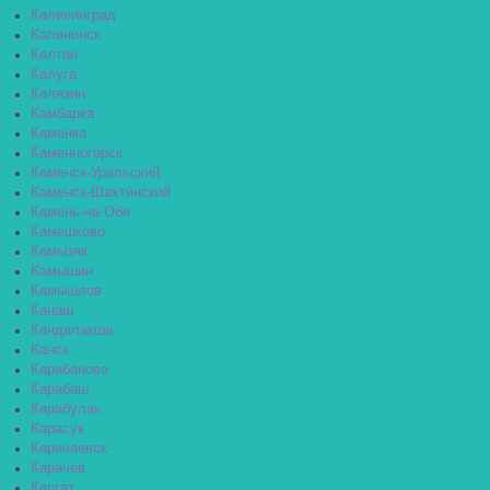
Калининград
Калининск
Калтан
Калуга
Калязин
Камбарка
Каменка
Каменногорск
Каменск-Уральский
Каменск-Шахтинский
Камень-на-Оби
Камешково
Камызяк
Камышин
Камышлов
Канаш
Кандалакша
Канск
Карабаново
Карабаш
Карабулак
Карасук
Карачаевск
Карачев
Каргат