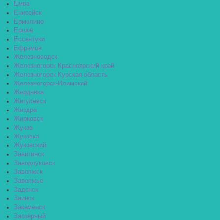
Емва
Енисейск
Ермолино
Ершов
Ессентуки
Ефремов
Железноводск
Железногорск Красноярский край
Железногорск Курская область
Железногорск-Илимский
Жердевка
Жигулёвск
Жиздра
Жирновск
Жуков
Жуковка
Жуковский
Завитинск
Заводоуковск
Заволжск
Заволжье
Задонск
Заинск
Закаменск
Заозёрный