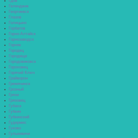
Гдов
Геленджик
Георгиевск
Глазов
Голицыно
Горбатов
Горно-Алтайск
Горнозаводск
Горняк
Городец
Городище
Городовиковск
Гороховец
Горячий Ключ
Грайворон
Гремячинск
Грозный
Грязи
Грязовец
Губаха
Губкин
Губкинский
Гудермес
Гуково
Гулькевичи