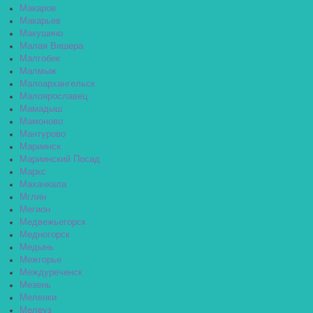
Макаров
Макарьев
Макушино
Малая Вишера
Малгобек
Малмыж
Малоархангельск
Малоярославец
Мамадыш
Мамоново
Мантурово
Мариинск
Мариинский Посад
Маркс
Махачкала
Мглин
Мегион
Медвежьегорск
Медногорск
Медынь
Межгорье
Междуреченск
Мезень
Меленки
Мелеуз