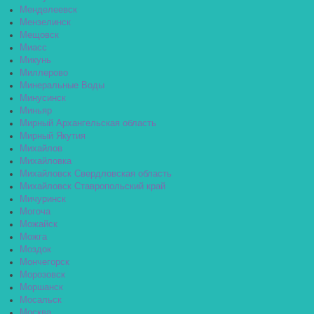
Менделеевск
Мензелинск
Мещовск
Миасс
Микунь
Миллерово
Минеральные Воды
Минусинск
Миньяр
Мирный Архангельская область
Мирный Якутия
Михайлов
Михайловка
Михайловск Свердловская область
Михайловск Ставропольский край
Мичуринск
Могоча
Можайск
Можга
Моздок
Мончегорск
Морозовск
Моршанск
Мосальск
Москва