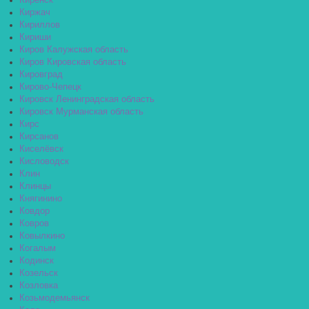
Киренск
Киржач
Кириллов
Кириши
Киров Калужская область
Киров Кировская область
Кировград
Кирово-Чепецк
Кировск Ленинградская область
Кировск Мурманская область
Кирс
Кирсанов
Киселёвск
Кисловодск
Клин
Клинцы
Княгинино
Ковдор
Ковров
Ковылкино
Когалым
Кодинск
Козельск
Козловка
Козьмодемьянск