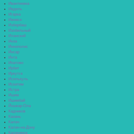
Ивантеевка
Ивдель
Игарка
Ижевск
Избербаш
Изобильный
Иланский
Инза
Иннополис
Инсар
Инта
Ипатово
Ирбит
Иркутск
Исилькуль
Искитим
Истра
Ишим
Ишимбай
Йошкар-Ола
Кадников
Казань
Калач
Калач-на-Дону
Калачинск