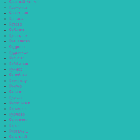
Красный Холм
Кремёнки
Кропоткин
Крымск
Кстово
Кубинка
Кувандык
Кувшиново
Кудрово
Кудымкар
Кузнецк
Куйбышев
Кукмор
Кулебаки
Кумертау
Кунгур
Купино
Курган
Курганинск
Курильск
Курлово
Куровское
Курск
Куртамыш
Курчалой