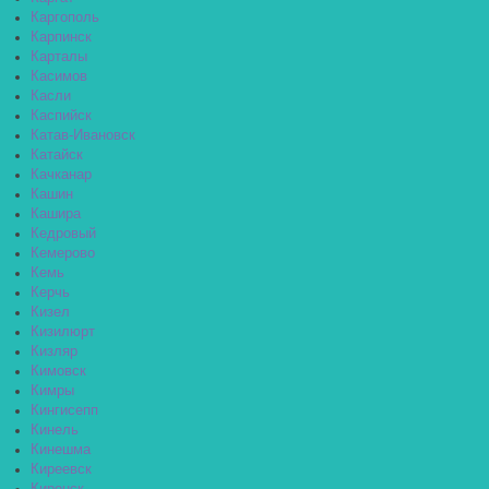
Каргополь
Карпинск
Карталы
Касимов
Касли
Каспийск
Катав-Ивановск
Катайск
Качканар
Кашин
Кашира
Кедровый
Кемерово
Кемь
Керчь
Кизел
Кизилюрт
Кизляр
Кимовск
Кимры
Кингисепп
Кинель
Кинешма
Киреевск