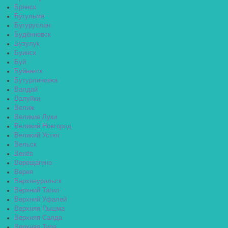
Брянск
Бугульма
Бугуруслан
Будённовск
Бузулук
Буинск
Буй
Буйнакск
Бутурлиновка
Валдай
Валуйки
Велиж
Великие Луки
Великий Новгород
Великий Устюг
Вельск
Венёв
Верещагино
Верея
Верхнеуральск
Верхний Тагил
Верхний Уфалей
Верхняя Пышма
Верхняя Салда
Верхняя Тура