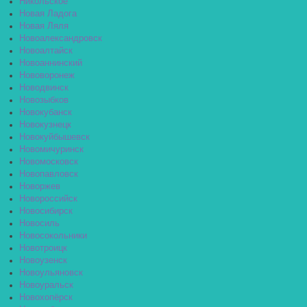
Никольское
Новая Ладога
Новая Ляля
Новоалександровск
Новоалтайск
Новоаннинский
Нововоронеж
Новодвинск
Новозыбков
Новокубанск
Новокузнецк
Новокуйбышевск
Новомичуринск
Новомосковск
Новопавловск
Новоржев
Новороссийск
Новосибирск
Новосиль
Новосокольники
Новотроицк
Новоузенск
Новоульяновск
Новоуральск
Новохопёрск