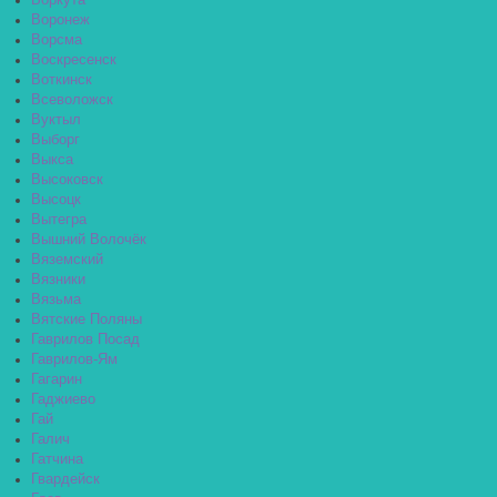
Воркута
Воронеж
Ворсма
Воскресенск
Воткинск
Всеволожск
Вуктыл
Выборг
Выкса
Высоковск
Высоцк
Вытегра
Вышний Волочёк
Вяземский
Вязники
Вязьма
Вятские Поляны
Гаврилов Посад
Гаврилов-Ям
Гагарин
Гаджиево
Гай
Галич
Гатчина
Гвардейск