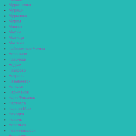
Муравленко
Мураши
Мурманск
Муром
Мценск
Мыски
Мытищи
Мышкин
Набережные Челны
Навашино
Наволоки
Надым
Назарово
Назрань
Называевск
Нальчик
Нариманов
Наро-Фоминск
Нарткала
Нарьян-Мар
Находка
Невель
Невельск
Невинномысск