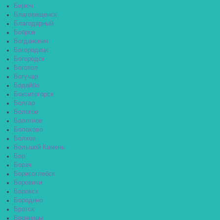
Бирюч
Благовещенск
Благодарный
Бобров
Богданович
Богородицк
Богородск
Боготол
Богучар
Бодайбо
Бокситогорск
Болгар
Бологое
Болотное
Болохово
Болхов
Большой Камень
Бор
Борзя
Борисоглебск
Боровичи
Боровск
Бородино
Братск
Бронницы