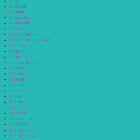
Кола
Кологрив
Коломна
Колпашево
Кольчугино
Коммунар
Комсомольск
Комсомольск-на-Амуре
Конаково
Кондопога
Кондрово
Константиновск
Копейск
Кораблино
Кореновск
Коркино
Королёв
Короча
Корсаков
Коряжма
Костерёво
Костомукша
Кострома
Котельники
Котельниково