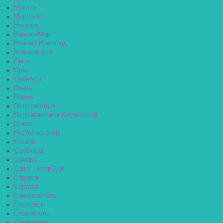
Москва
Мурманск
Нальчик
Нарьян-Мар
Нижний Новгород
Новосибирск
Омск
Орёл
Оренбург
Пенза
Пермь
Петрозаводск
Петропавловск-Камчатский
Псков
Ростов-на-Дону
Рязань
Салехард
Самара
Санкт-Петербург
Саранск
Саратов
Симферополь
Смоленск
Ставрополь
Сыктывкар