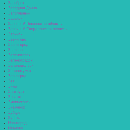
Заозёрск
Западная Двина
Заполярный
Зарайск
Заречный Пензенская область
Заречный Свердловская область
Заринск
Звенигово
Звенигород
Зверево
Зеленогорск
Зеленоградск
Зеленодольск
Зеленокумск
Зерноград
Зея
Зима
Златоуст
Злынка
Змеиногорск
Знаменск
Зубцов
Зуевка
Ивангород
Иваново