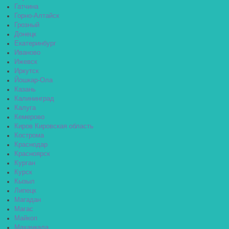
Гатчина
Горно-Алтайск
Грозный
Донецк
Екатеринбург
Иваново
Ижевск
Иркутск
Йошкар-Ола
Казань
Калининград
Калуга
Кемерово
Киров Кировская область
Кострома
Краснодар
Красноярск
Курган
Курск
Кызыл
Липецк
Магадан
Магас
Майкоп
Махачкала