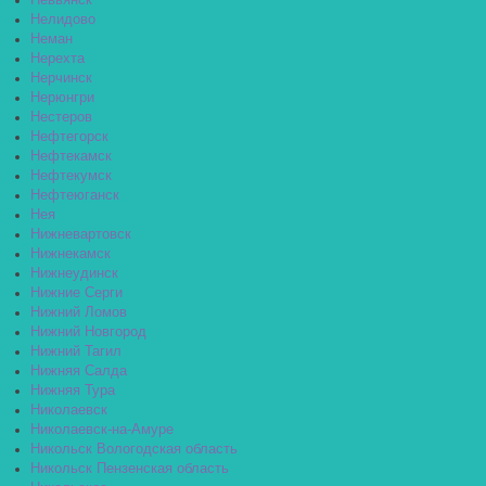
Невьянск
Нелидово
Неман
Нерехта
Нерчинск
Нерюнгри
Нестеров
Нефтегорск
Нефтекамск
Нефтекумск
Нефтеюганск
Нея
Нижневартовск
Нижнекамск
Нижнеудинск
Нижние Серги
Нижний Ломов
Нижний Новгород
Нижний Тагил
Нижняя Салда
Нижняя Тура
Николаевск
Николаевск-на-Амуре
Никольск Вологодская область
Никольск Пензенская область