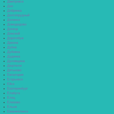
Дмитровск
Дно
Добрянка
Долгопрудный
Долинск
Домодедово
Донецк
Донской
Дорогобуж
Дрезна
Дубна
Дубовка
Дудинка
Духовщина
Дюртюли
Дятьково
Евпатория
Егорьевск
Ейск
Екатеринбург
Елабуга
Елец
Елизово
Ельня
Еманжелинск