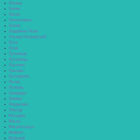
Липецк
Липки
Лиски
Лихославль
Лобня
Лодейное Поле
Лосино-Петровский
Луга
Луза
Лукоянов
Луховицы
Лысково
Лысьва
Лыткарино
Льгов
Любань
Люберцы
Любим
Людиново
Лянтор
Магадан
Магас
Магнитогорск
Майкоп
Майский