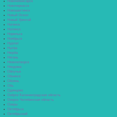
Новочебоксарск
Новочеркасск
Новошахтинск
Новый Оскол
Новый Уренгой
Ногинск
Нолинск
Норильск
Ноябрьск
Нурлат
Нытва
Нюрба
Нягань
Нязелетворск
Няндома
Облучье
Обнинск
Обоянь
Обь
Одинцово
Озёрск Калининградская область
Озерск Челябинская область
Озеры
Октябрьск
Октябрьский