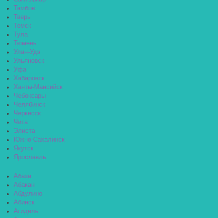
Тамбов
Тверь
Томск
Тула
Тюмень
Улан-Удэ
Ульяновск
Уфа
Хабаровск
Ханты-Мансийск
Чебоксары
Челябинск
Черкесск
Чита
Элиста
Южно-Сахалинск
Якутск
Ярославль
Абаза
Абакан
Абдулино
Абинск
Агидель