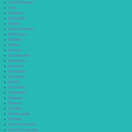
Ачхой-Мартан
Аша
Бабаево
Бабушкин
Бавлы
Багратионовск
Байкальск
Баймак
Бакал
Баксан
Балабаново
Балаково
Балахна
Балашиха
Балашов
Балей
Балтийск
Барабинск
Барнаул
Барыш
Батайск
Бахчисарай
Бежецк
Белая Калитва
Белая Холуница