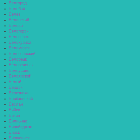
Белгород
Белебей
Белёв
Белинский
Белово
Белогорск
Белозерск
Белокуриха
Беломорск
Белоозёрский
Белорецк
Белореченск
Белоусово
Белоярский
Белый
Бердск
Березники
Берёзовский
Беслан
Бийск
Бикин
Билибино
Биробиджан
Бирск
Бирюсинск