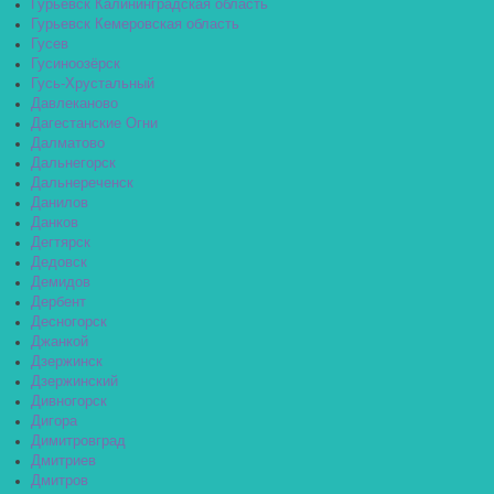
Гурьевск Калининградская область
Гурьевск Кемеровская область
Гусев
Гусиноозёрск
Гусь-Хрустальный
Давлеканово
Дагестанские Огни
Далматово
Дальнегорск
Дальнереченск
Данилов
Данков
Дегтярск
Дедовск
Демидов
Дербент
Десногорск
Джанкой
Дзержинск
Дзержинский
Дивногорск
Дигора
Димитровград
Дмитриев
Дмитров