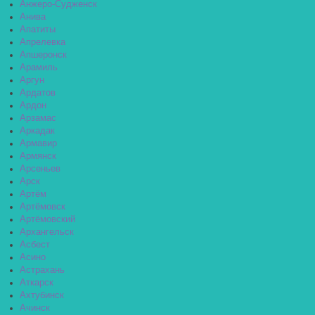
Анжеро-Судженск
Анива
Апатиты
Апрелевка
Апшеронск
Арамиль
Аргун
Ардатов
Ардон
Арзамас
Аркадак
Армавир
Армянск
Арсеньев
Арск
Артём
Артёмовск
Артёмовский
Архангельск
Асбест
Асино
Астрахань
Аткарск
Ахтубинск
Ачинск