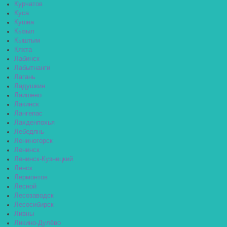
Курчатов
Куса
Кушва
Кызыл
Кыштым
Кяхта
Лабинск
Лабытнанги
Лагань
Ладушкин
Лаишево
Лакинск
Лангепас
Лахденпохья
Лебедянь
Лениногорск
Ленинск
Ленинск-Кузнецкий
Ленск
Лермонтов
Лесной
Лесозаводск
Лесосибирск
Ливны
Ликино-Дулёво