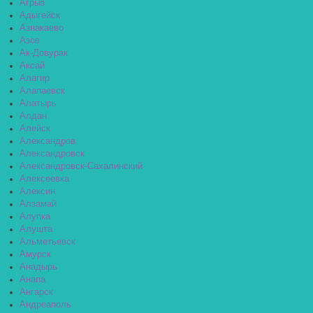
Агрыз
Адыгейск
Азнакаево
Азов
Ак-Довурак
Аксай
Алагир
Алапаевск
Алатырь
Алдан
Алейск
Александров
Александровск
Александровск-Сахалинский
Алексеевка
Алексин
Алзамай
Алупка
Алушта
Альметьевск
Амурск
Анадырь
Анапа
Ангарск
Андреаполь