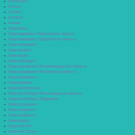
Котельнич
Котлас
Котово
Котовск
Кохма
Красавино
Красноармейск Московская область
Красноармейск Саратовская область
Красновишерск
Красногорск
Краснодар
Краснозаводск
Краснознаменск Калининградская область
Краснознаменск Московская область
Краснокаменск
Краснокамск
Красноперекопск
Краснослободск Волгоградская область
Краснослободск Мордовия
Краснотурьинск
Красноуральск
Красноуфимск
Красноярск
Красный Кут
Красный Сулин