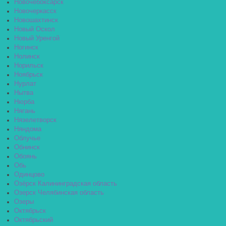
Новочебоксарск
Новочеркасск
Новошахтинск
Новый Оскол
Новый Уренгой
Ногинск
Нолинск
Норильск
Ноябрьск
Нурлат
Нытва
Нюрба
Нягань
Нязелетворск
Няндома
Облучье
Обнинск
Обоянь
Обь
Одинцово
Озёрск Калининградская область
Озерск Челябинская область
Озеры
Октябрьск
Октябрьский