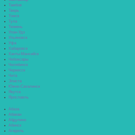
Тамбов
Тверь
Томск
Тула
Тюмень
Улан-Удэ
Ульяновск
Уфа
Хабаровск
Ханты-Мансийск
Чебоксары
Челябинск
Черкесск
Чита
Элиста
Южно-Сахалинск
Якутск
Ярославль
Абаза
Абакан
Абдулино
Абинск
Агидель