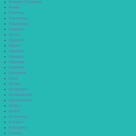
Анжеро-Судженск
Анива
Апатиты
Апрелевка
Апшеронск
Арамиль
Аргун
Ардатов
Ардон
Арзамас
Аркадак
Армавир
Армянск
Арсеньев
Арск
Артём
Артёмовск
Артёмовский
Архангельск
Асбест
Асино
Астрахань
Аткарск
Ахтубинск
Ачинск