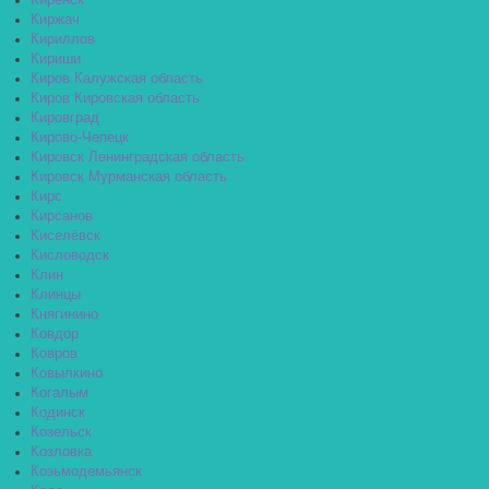
Киренск
Киржач
Кириллов
Кириши
Киров Калужская область
Киров Кировская область
Кировград
Кирово-Чепецк
Кировск Ленинградская область
Кировск Мурманская область
Кирс
Кирсанов
Киселёвск
Кисловодск
Клин
Клинцы
Княгинино
Ковдор
Ковров
Ковылкино
Когалым
Кодинск
Козельск
Козловка
Козьмодемьянск