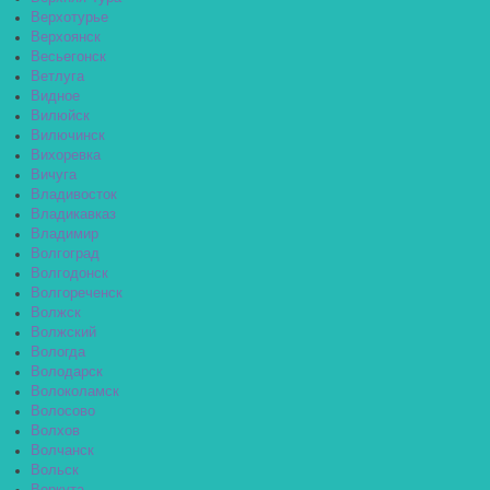
Верхотурье
Верхоянск
Весьегонск
Ветлуга
Видное
Вилюйск
Вилючинск
Вихоревка
Вичуга
Владивосток
Владикавказ
Владимир
Волгоград
Волгодонск
Волгореченск
Волжск
Волжский
Вологда
Володарск
Волоколамск
Волосово
Волхов
Волчанск
Вольск