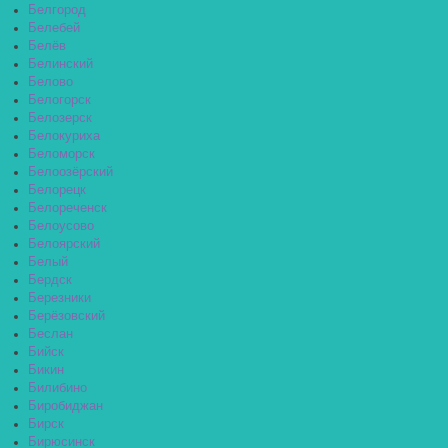
Белгород
Белебей
Белёв
Белинский
Белово
Белогорск
Белозерск
Белокуриха
Беломорск
Белоозёрский
Белорецк
Белореченск
Белоусово
Белоярский
Белый
Бердск
Березники
Берёзовский
Беслан
Бийск
Бикин
Билибино
Биробиджан
Бирск
Бирюсинск