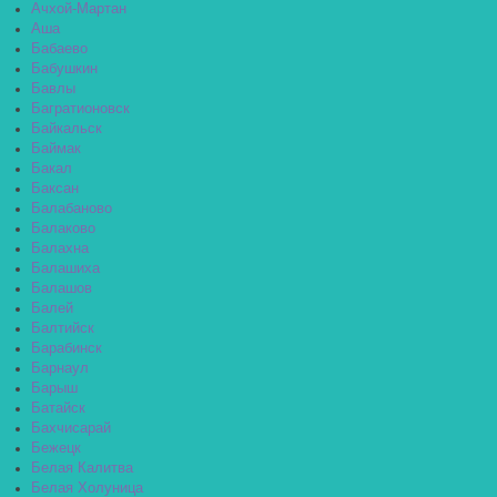
Ачхой-Мартан
Аша
Бабаево
Бабушкин
Бавлы
Багратионовск
Байкальск
Баймак
Бакал
Баксан
Балабаново
Балаково
Балахна
Балашиха
Балашов
Балей
Балтийск
Барабинск
Барнаул
Барыш
Батайск
Бахчисарай
Бежецк
Белая Калитва
Белая Холуница