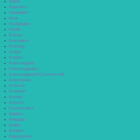
Агрыз
Адыгейск
Азнакаево
Азов
Ак-Довурак
Аксай
Алагир
Алапаевск
Алатырь
Алдан
Алейск
Александров
Александровск
Александровск-Сахалинский
Алексеевка
Алексин
Алзамай
Алупка
Алушта
Альметьевск
Амурск
Анадырь
Анапа
Ангарск
Андреаполь