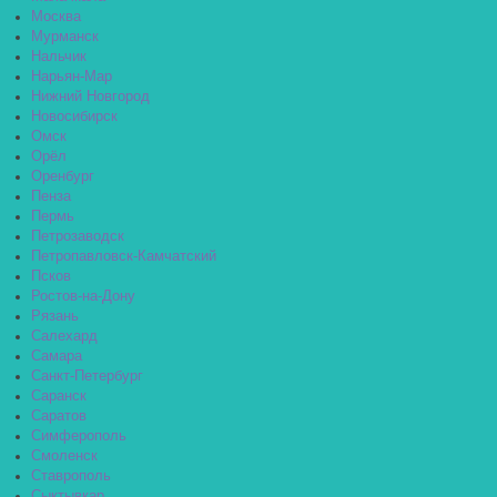
Москва
Мурманск
Нальчик
Нарьян-Мар
Нижний Новгород
Новосибирск
Омск
Орёл
Оренбург
Пенза
Пермь
Петрозаводск
Петропавловск-Камчатский
Псков
Ростов-на-Дону
Рязань
Салехард
Самара
Санкт-Петербург
Саранск
Саратов
Симферополь
Смоленск
Ставрополь
Сыктывкар