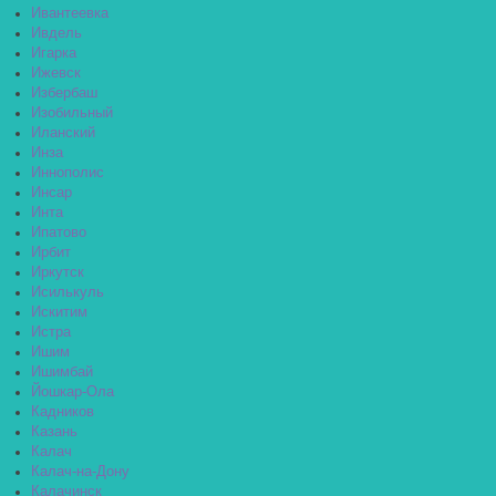
Ивантеевка
Ивдель
Игарка
Ижевск
Избербаш
Изобильный
Иланский
Инза
Иннополис
Инсар
Инта
Ипатово
Ирбит
Иркутск
Исилькуль
Искитим
Истра
Ишим
Ишимбай
Йошкар-Ола
Кадников
Казань
Калач
Калач-на-Дону
Калачинск