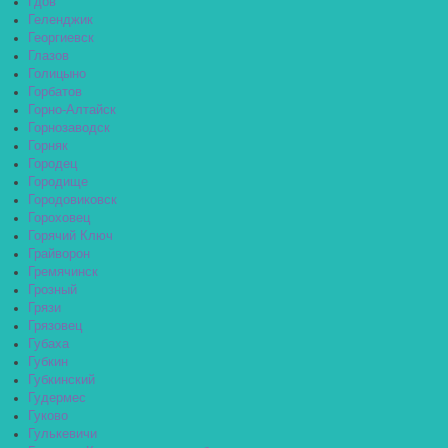
Гдов
Геленджик
Георгиевск
Глазов
Голицыно
Горбатов
Горно-Алтайск
Горнозаводск
Горняк
Городец
Городище
Городовиковск
Гороховец
Горячий Ключ
Грайворон
Гремячинск
Грозный
Грязи
Грязовец
Губаха
Губкин
Губкинский
Гудермес
Гуково
Гулькевичи