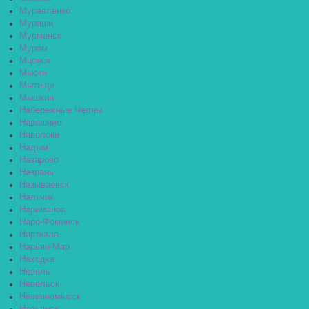
Муравленко
Мураши
Мурманск
Муром
Мценск
Мыски
Мытищи
Мышкин
Набережные Челны
Навашино
Наволоки
Надым
Назарово
Назрань
Называевск
Нальчик
Нариманов
Наро-Фоминск
Нарткала
Нарьян-Мар
Находка
Невель
Невельск
Невинномысск