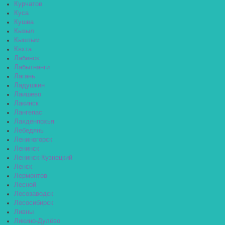
Курчатов
Куса
Кушва
Кызыл
Кыштым
Кяхта
Лабинск
Лабытнанги
Лагань
Ладушкин
Лаишево
Лакинск
Лангепас
Лахденпохья
Лебедянь
Лениногорск
Ленинск
Ленинск-Кузнецкий
Ленск
Лермонтов
Лесной
Лесозаводск
Лесосибирск
Ливны
Ликино-Дулёво