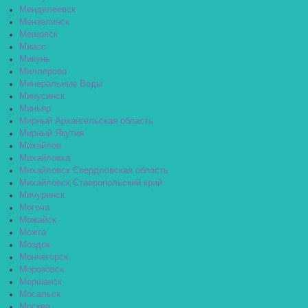
Менделеевск
Мензелинск
Мещовск
Миасс
Микунь
Миллерово
Минеральные Воды
Минусинск
Миньяр
Мирный Архангельская область
Мирный Якутия
Михайлов
Михайловка
Михайловск Свердловская область
Михайловск Ставропольский край
Мичуринск
Могоча
Можайск
Можга
Моздок
Мончегорск
Морозовск
Моршанск
Мосальск
Москва