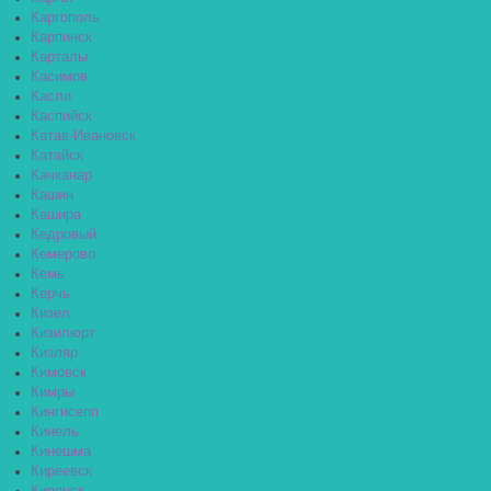
Каргополь
Карпинск
Карталы
Касимов
Касли
Каспийск
Катав-Ивановск
Катайск
Качканар
Кашин
Кашира
Кедровый
Кемерово
Кемь
Керчь
Кизел
Кизилюрт
Кизляр
Кимовск
Кимры
Кингисепп
Кинель
Кинешма
Киреевск