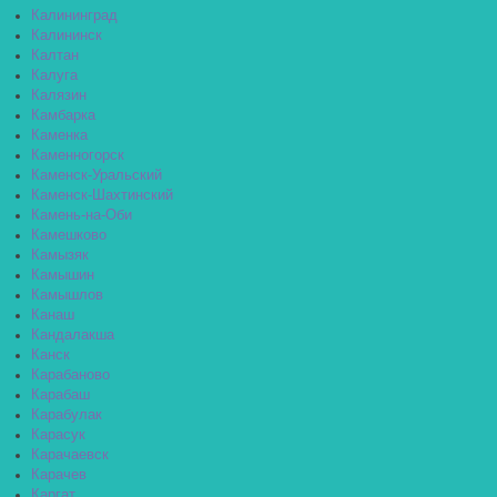
Калининград
Калининск
Калтан
Калуга
Калязин
Камбарка
Каменка
Каменногорск
Каменск-Уральский
Каменск-Шахтинский
Камень-на-Оби
Камешково
Камызяк
Камышин
Камышлов
Канаш
Кандалакша
Канск
Карабаново
Карабаш
Карабулак
Карасук
Карачаевск
Карачев
Каргат