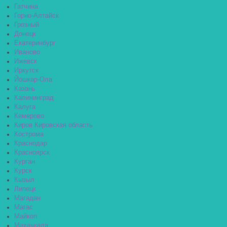
Гатчина
Горно-Алтайск
Грозный
Донецк
Екатеринбург
Иваново
Ижевск
Иркутск
Йошкар-Ола
Казань
Калининград
Калуга
Кемерово
Киров Кировская область
Кострома
Краснодар
Красноярск
Курган
Курск
Кызыл
Липецк
Магадан
Магас
Майкоп
Махачкала