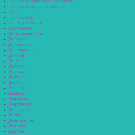
Гурьевск Калининградская область
Гурьевск Кемеровская область
Гусев
Гусиноозёрск
Гусь-Хрустальный
Давлеканово
Дагестанские Огни
Далматово
Дальнегорск
Дальнереченск
Данилов
Данков
Дегтярск
Дедовск
Демидов
Дербент
Десногорск
Джанкой
Дзержинск
Дзержинский
Дивногорск
Дигора
Димитровград
Дмитриев
Дмитров