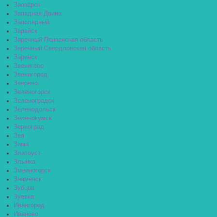
Заозёрск
Западная Двина
Заполярный
Зарайск
Заречный Пензенская область
Заречный Свердловская область
Заринск
Звенигово
Звенигород
Зверево
Зеленогорск
Зеленоградск
Зеленодольск
Зеленокумск
Зерноград
Зея
Зима
Златоуст
Злынка
Змеиногорск
Знаменск
Зубцов
Зуевка
Ивангород
Иваново