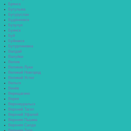
Брянск
Бугульма
Бугуруслан
Будённовск
Бузулук
Буинск
Буй
Буйнакск
Бутурлиновка
Валдай
Валуйки
Велиж
Великие Луки
Великий Новгород
Великий Устюг
Вельск
Венёв
Верещагино
Верея
Верхнеуральск
Верхний Тагил
Верхний Уфалей
Верхняя Пышма
Верхняя Салда
Верхняя Тура