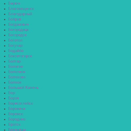
Бирюч
Благовещенск
Благодарный
Бобров
Богданович
Богородицк
Богородск
Боготол
Богучар
Бодайбо
Бокситогорск
Болгар
Бологое
Болотное
Болохово
Болхов
Большой Камень
Бор
Борзя
Борисоглебск
Боровичи
Боровск
Бородино
Братск
Бронницы