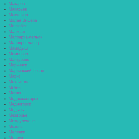
Макаров
Макарьев
Макушино
Малая Вишера
Малгобек
Малмыж
Малоархангельск
Малоярославец
Мамадыш
Мамоново
Мантурово
Мариинск
Мариинский Посад
Маркс
Махачкала
Мглин
Мегион
Медвежьегорск
Медногорск
Медынь
Межгорье
Междуреченск
Мезень
Меленки
Мелеуз