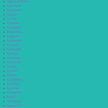
Красный Холм
Кремёнки
Кропоткин
Крымск
Кстово
Кубинка
Кувандык
Кувшиново
Кудрово
Кудымкар
Кузнецк
Куйбышев
Кукмор
Кулебаки
Кумертау
Кунгур
Купино
Курган
Курганинск
Курильск
Курлово
Куровское
Курск
Куртамыш
Курчалой