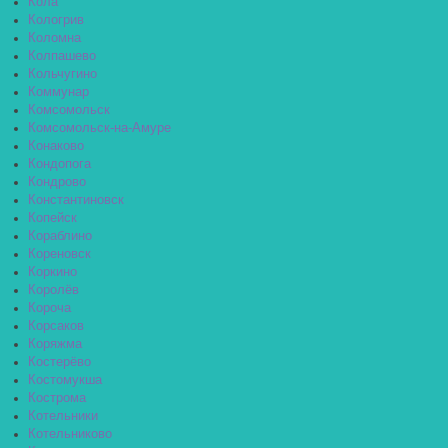
Кола
Кологрив
Коломна
Колпашево
Кольчугино
Коммунар
Комсомольск
Комсомольск-на-Амуре
Конаково
Кондопога
Кондрово
Константиновск
Копейск
Кораблино
Кореновск
Коркино
Королёв
Короча
Корсаков
Коряжма
Костерёво
Костомукша
Кострома
Котельники
Котельниково