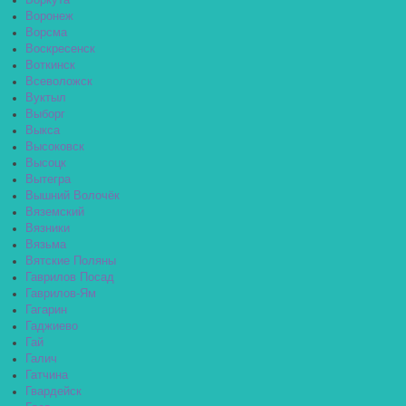
Воркута
Воронеж
Ворсма
Воскресенск
Воткинск
Всеволожск
Вуктыл
Выборг
Выкса
Высоковск
Высоцк
Вытегра
Вышний Волочёк
Вяземский
Вязники
Вязьма
Вятские Поляны
Гаврилов Посад
Гаврилов-Ям
Гагарин
Гаджиево
Гай
Галич
Гатчина
Гвардейск