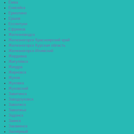
Емва
Енисейск
Ермолино
Ершов
Ессентуки
Ефремов
Железноводск
Железногорск Красноярский край
Железногорск Курская область
Железногорск-Илимский
Жердевка
Жигулёвск
Жиздра
Жирновск
Жуков
Жуковка
Жуковский
Завитинск
Заводоуковск
Заволжск
Заволжье
Задонск
Заинск
Закаменск
Заозёрный