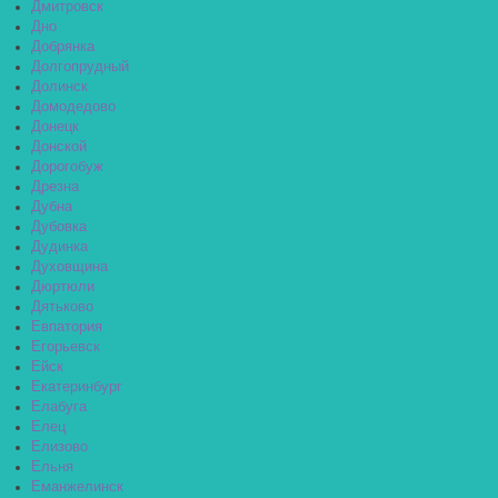
Дмитровск
Дно
Добрянка
Долгопрудный
Долинск
Домодедово
Донецк
Донской
Дорогобуж
Дрезна
Дубна
Дубовка
Дудинка
Духовщина
Дюртюли
Дятьково
Евпатория
Егорьевск
Ейск
Екатеринбург
Елабуга
Елец
Елизово
Ельня
Еманжелинск