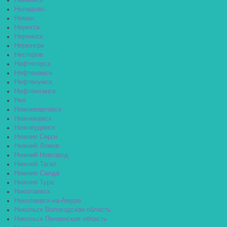
Невьянск
Нелидово
Неман
Нерехта
Нерчинск
Нерюнгри
Нестеров
Нефтегорск
Нефтекамск
Нефтекумск
Нефтеюганск
Нея
Нижневартовск
Нижнекамск
Нижнеудинск
Нижние Серги
Нижний Ломов
Нижний Новгород
Нижний Тагил
Нижняя Салда
Нижняя Тура
Николаевск
Николаевск-на-Амуре
Никольск Вологодская область
Никольск Пензенская область