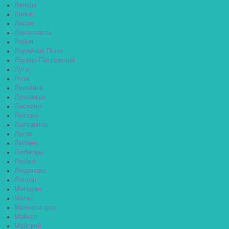
Липецк
Липки
Лиски
Лихославль
Лобня
Лодейное Поле
Лосино-Петровский
Луга
Луза
Лукоянов
Луховицы
Лысково
Лысьва
Лыткарино
Льгов
Любань
Люберцы
Любим
Людиново
Лянтор
Магадан
Магас
Магнитогорск
Майкоп
Майский