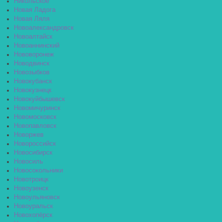
Никольское
Новая Ладога
Новая Ляля
Новоалександровск
Новоалтайск
Новоаннинский
Нововоронеж
Новодвинск
Новозыбков
Новокубанск
Новокузнецк
Новокуйбышевск
Новомичуринск
Новомосковск
Новопавловск
Новоржев
Новороссийск
Новосибирск
Новосиль
Новосокольники
Новотроицк
Новоузенск
Новоульяновск
Новоуральск
Новохопёрск