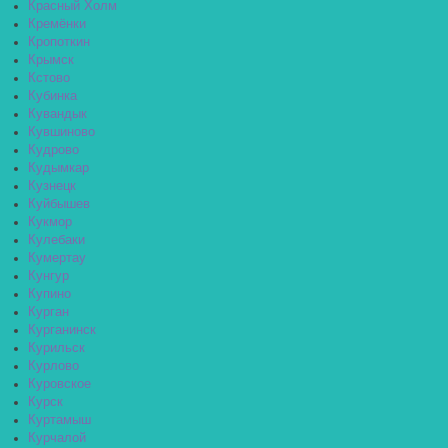
Красный Холм
Кремёнки
Кропоткин
Крымск
Кстово
Кубинка
Кувандык
Кувшиново
Кудрово
Кудымкар
Кузнецк
Куйбышев
Кукмор
Кулебаки
Кумертау
Кунгур
Купино
Курган
Курганинск
Курильск
Курлово
Куровское
Курск
Куртамыш
Курчалой