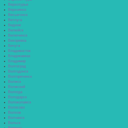
Верхотурье
Верхоянск
Весьегонск
Ветлуга
Видное
Вилюйск
Вилючинск
Вихоревка
Вичуга
Владивосток
Владикавказ
Владимир
Волгоград
Волгодонск
Волгореченск
Волжск
Волжский
Вологда
Володарск
Волоколамск
Волосово
Волхов
Волчанск
Вольск