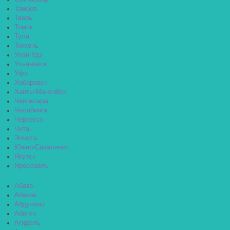
Тамбов
Тверь
Томск
Тула
Тюмень
Улан-Удэ
Ульяновск
Уфа
Хабаровск
Ханты-Мансийск
Чебоксары
Челябинск
Черкесск
Чита
Элиста
Южно-Сахалинск
Якутск
Ярославль
Абаза
Абакан
Абдулино
Абинск
Агидель