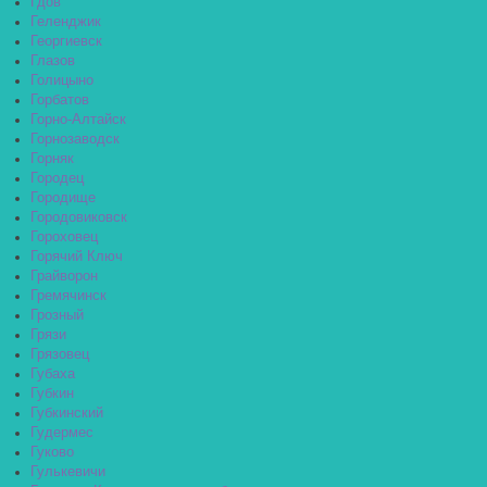
Гдов
Геленджик
Георгиевск
Глазов
Голицыно
Горбатов
Горно-Алтайск
Горнозаводск
Горняк
Городец
Городище
Городовиковск
Гороховец
Горячий Ключ
Грайворон
Гремячинск
Грозный
Грязи
Грязовец
Губаха
Губкин
Губкинский
Гудермес
Гуково
Гулькевичи