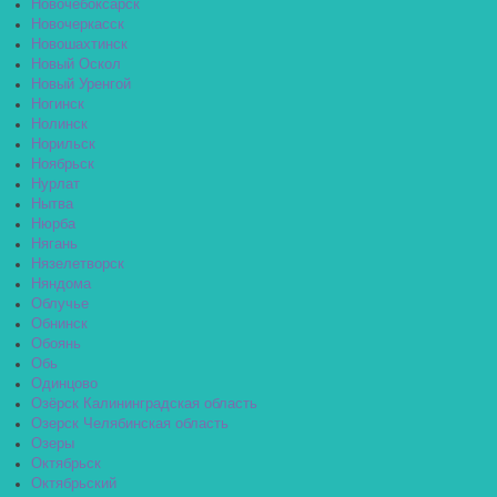
Новочебоксарск
Новочеркасск
Новошахтинск
Новый Оскол
Новый Уренгой
Ногинск
Нолинск
Норильск
Ноябрьск
Нурлат
Нытва
Нюрба
Нягань
Нязелетворск
Няндома
Облучье
Обнинск
Обоянь
Обь
Одинцово
Озёрск Калининградская область
Озерск Челябинская область
Озеры
Октябрьск
Октябрьский