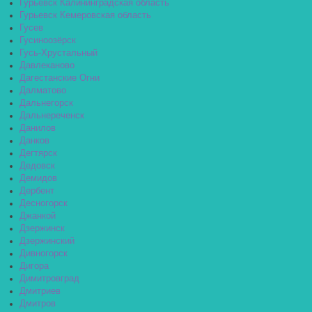
Гурьевск Калининградская область
Гурьевск Кемеровская область
Гусев
Гусиноозёрск
Гусь-Хрустальный
Давлеканово
Дагестанские Огни
Далматово
Дальнегорск
Дальнереченск
Данилов
Данков
Дегтярск
Дедовск
Демидов
Дербент
Десногорск
Джанкой
Дзержинск
Дзержинский
Дивногорск
Дигора
Димитровград
Дмитриев
Дмитров