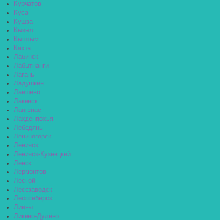
Курчатов
Куса
Кушва
Кызыл
Кыштым
Кяхта
Лабинск
Лабытнанги
Лагань
Ладушкин
Лаишево
Лакинск
Лангепас
Лахденпохья
Лебедянь
Лениногорск
Ленинск
Ленинск-Кузнецкий
Ленск
Лермонтов
Лесной
Лесозаводск
Лесосибирск
Ливны
Ликино-Дулёво