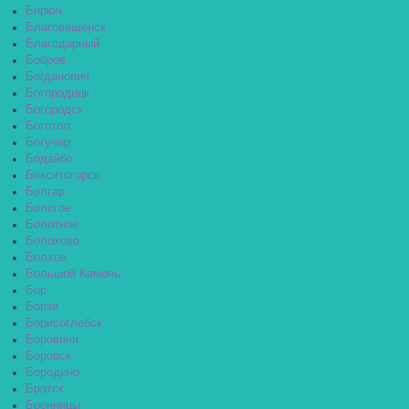
Бирюч
Благовещенск
Благодарный
Бобров
Богданович
Богородицк
Богородск
Боготол
Богучар
Бодайбо
Бокситогорск
Болгар
Бологое
Болотное
Болохово
Болхов
Большой Камень
Бор
Борзя
Борисоглебск
Боровичи
Боровск
Бородино
Братск
Бронницы