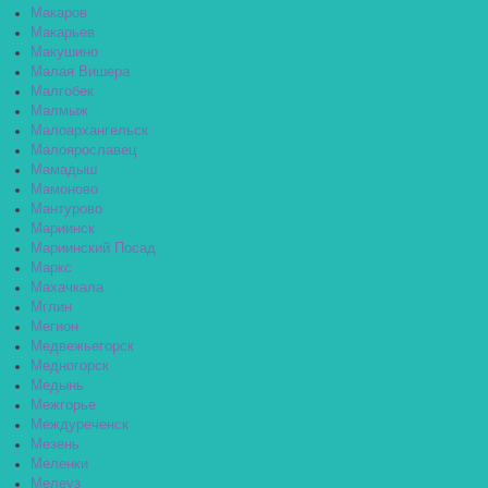
Макаров
Макарьев
Макушино
Малая Вишера
Малгобек
Малмыж
Малоархангельск
Малоярославец
Мамадыш
Мамоново
Мантурово
Мариинск
Мариинский Посад
Маркс
Махачкала
Мглин
Мегион
Медвежьегорск
Медногорск
Медынь
Межгорье
Междуреченск
Мезень
Меленки
Мелеуз