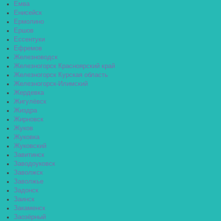
Емва
Енисейск
Ермолино
Ершов
Ессентуки
Ефремов
Железноводск
Железногорск Красноярский край
Железногорск Курская область
Железногорск-Илимский
Жердевка
Жигулёвск
Жиздра
Жирновск
Жуков
Жуковка
Жуковский
Завитинск
Заводоуковск
Заволжск
Заволжье
Задонск
Заинск
Закаменск
Заозёрный