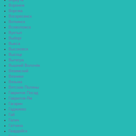
Воркута
Воронеж
Ворсма
Воскресенск
Воткинск
Всеволожск
Вуктыл
Выборг
Выкса
Высоковск
Высоцк
Вытегра
Вышний Волочёк
Вяземский
Вязники
Вязьма
Вятские Поляны
Гаврилов Посад
Гаврилов-Ям
Гагарин
Гаджиево
Гай
Галич
Гатчина
Гвардейск