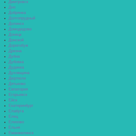
Дмитровск
Дно
Добрянка
Долгопрудный
Долинск
Домодедово
Донецк
Донской
Дорогобуж
Дрезна
Дубна
Дубовка
Дудинка
Духовщина
Дюртюли
Дятьково
Евпатория
Егорьевск
Ейск
Екатеринбург
Елабуга
Елец
Елизово
Ельня
Еманжелинск