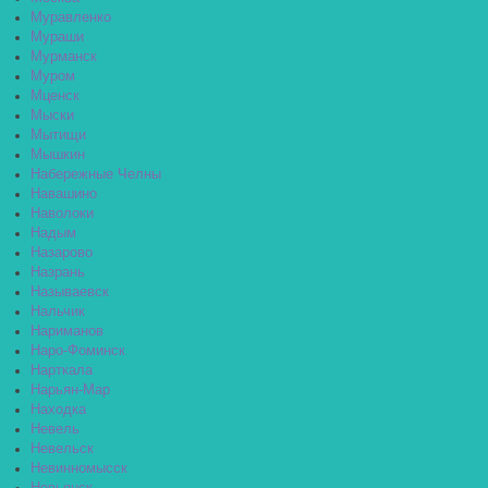
Муравленко
Мураши
Мурманск
Муром
Мценск
Мыски
Мытищи
Мышкин
Набережные Челны
Навашино
Наволоки
Надым
Назарово
Назрань
Называевск
Нальчик
Нариманов
Наро-Фоминск
Нарткала
Нарьян-Мар
Находка
Невель
Невельск
Невинномысск