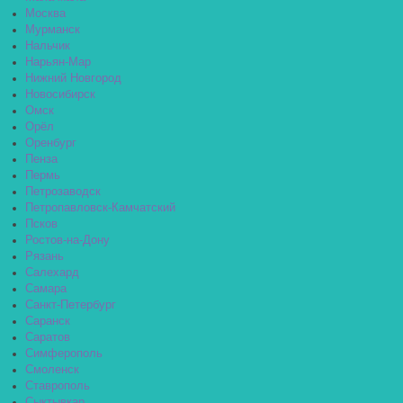
Москва
Мурманск
Нальчик
Нарьян-Мар
Нижний Новгород
Новосибирск
Омск
Орёл
Оренбург
Пенза
Пермь
Петрозаводск
Петропавловск-Камчатский
Псков
Ростов-на-Дону
Рязань
Салехард
Самара
Санкт-Петербург
Саранск
Саратов
Симферополь
Смоленск
Ставрополь
Сыктывкар