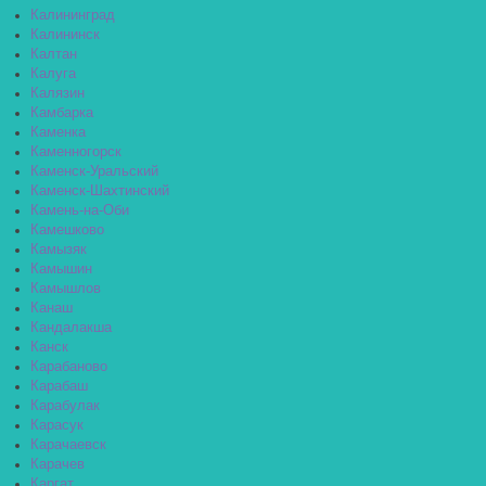
Калининград
Калининск
Калтан
Калуга
Калязин
Камбарка
Каменка
Каменногорск
Каменск-Уральский
Каменск-Шахтинский
Камень-на-Оби
Камешково
Камызяк
Камышин
Камышлов
Канаш
Кандалакша
Канск
Карабаново
Карабаш
Карабулак
Карасук
Карачаевск
Карачев
Каргат