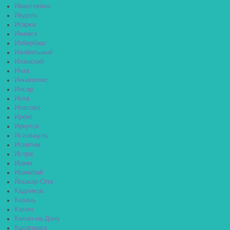
Ивантеевка
Ивдель
Игарка
Ижевск
Избербаш
Изобильный
Иланский
Инза
Иннополис
Инсар
Инта
Ипатово
Ирбит
Иркутск
Исилькуль
Искитим
Истра
Ишим
Ишимбай
Йошкар-Ола
Кадников
Казань
Калач
Калач-на-Дону
Калачинск