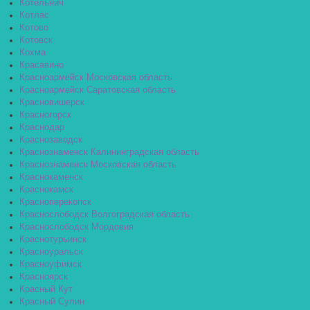
Котельнич
Котлас
Котово
Котовск
Кохма
Красавино
Красноармейск Московская область
Красноармейск Саратовская область
Красновишерск
Красногорск
Краснодар
Краснозаводск
Краснознаменск Калининградская область
Краснознаменск Московская область
Краснокаменск
Краснокамск
Красноперекопск
Краснослободск Волгоградская область
Краснослободск Мордовия
Краснотурьинск
Красноуральск
Красноуфимск
Красноярск
Красный Кут
Красный Сулин