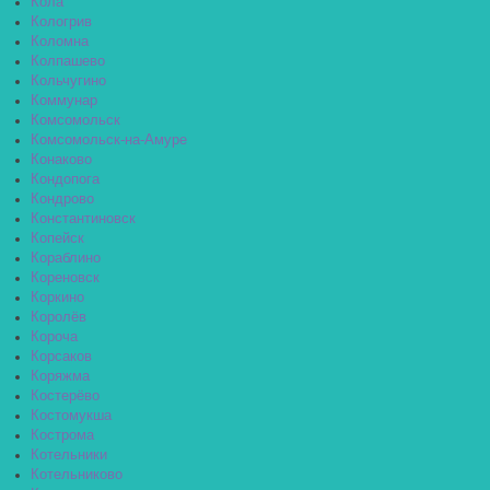
Кола
Кологрив
Коломна
Колпашево
Кольчугино
Коммунар
Комсомольск
Комсомольск-на-Амуре
Конаково
Кондопога
Кондрово
Константиновск
Копейск
Кораблино
Кореновск
Коркино
Королёв
Короча
Корсаков
Коряжма
Костерёво
Костомукша
Кострома
Котельники
Котельниково