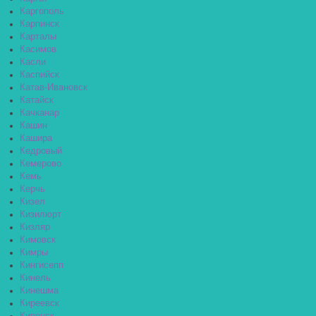
Каргополь
Карпинск
Карталы
Касимов
Касли
Каспийск
Катав-Ивановск
Катайск
Качканар
Кашин
Кашира
Кедровый
Кемерово
Кемь
Керчь
Кизел
Кизилюрт
Кизляр
Кимовск
Кимры
Кингисепп
Кинель
Кинешма
Киреевск