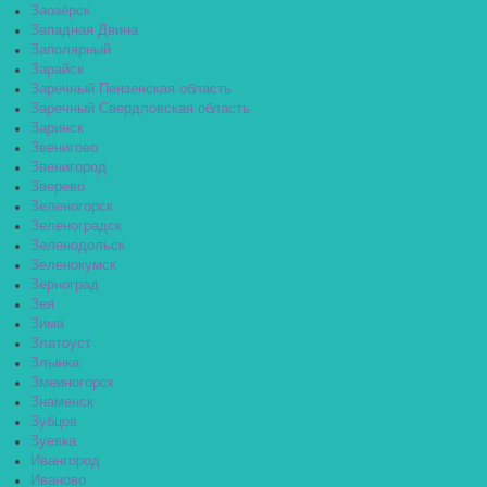
Заозёрск
Западная Двина
Заполярный
Зарайск
Заречный Пензенская область
Заречный Свердловская область
Заринск
Звенигово
Звенигород
Зверево
Зеленогорск
Зеленоградск
Зеленодольск
Зеленокумск
Зерноград
Зея
Зима
Златоуст
Злынка
Змеиногорск
Знаменск
Зубцов
Зуевка
Ивангород
Иваново