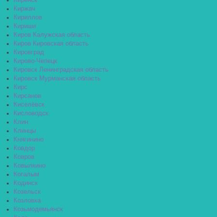
Киренск
Киржач
Кириллов
Кириши
Киров Калужская область
Киров Кировская область
Кировград
Кирово-Чепецк
Кировск Ленинградская область
Кировск Мурманская область
Кирс
Кирсанов
Киселёвск
Кисловодск
Клин
Клинцы
Княгинино
Ковдор
Ковров
Ковылкино
Когалым
Кодинск
Козельск
Козловка
Козьмодемьянск