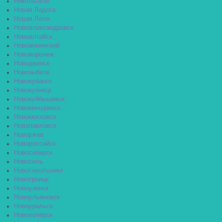
Никольское
Новая Ладога
Новая Ляля
Новоалександровск
Новоалтайск
Новоаннинский
Нововоронеж
Новодвинск
Новозыбков
Новокубанск
Новокузнецк
Новокуйбышевск
Новомичуринск
Новомосковск
Новопавловск
Новоржев
Новороссийск
Новосибирск
Новосиль
Новосокольники
Новотроицк
Новоузенск
Новоульяновск
Новоуральск
Новохопёрск