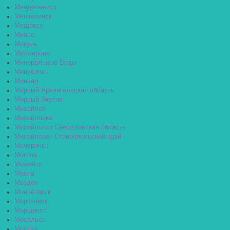
Менделеевск
Мензелинск
Мещовск
Миасс
Микунь
Миллерово
Минеральные Воды
Минусинск
Миньяр
Мирный Архангельская область
Мирный Якутия
Михайлов
Михайловка
Михайловск Свердловская область
Михайловск Ставропольский край
Мичуринск
Могоча
Можайск
Можга
Моздок
Мончегорск
Морозовск
Моршанск
Мосальск
Москва