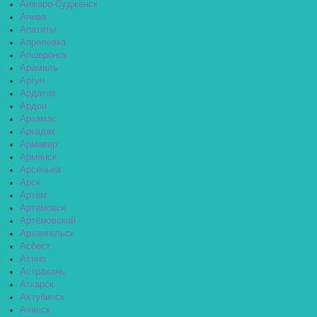
Анжеро-Судженск
Анива
Апатиты
Апрелевка
Апшеронск
Арамиль
Аргун
Ардатов
Ардон
Арзамас
Аркадак
Армавир
Армянск
Арсеньев
Арск
Артём
Артёмовск
Артёмовский
Архангельск
Асбест
Асино
Астрахань
Аткарск
Ахтубинск
Ачинск