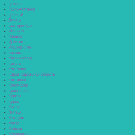
Гатчина
Горно-Алтайск
Грозный
Донецк
Екатеринбург
Иваново
Ижевск
Иркутск
Йошкар-Ола
Казань
Калининград
Калуга
Кемерово
Киров Кировская область
Кострома
Краснодар
Красноярск
Курган
Курск
Кызыл
Липецк
Магадан
Магас
Майкоп
Махачкала