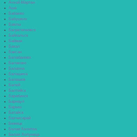
Ачхой-Мартан
Аша
Бабаево
Бабушкин
Бавлы
Багратионовск
Байкальск
Баймак
Бакал
Баксан
Балабаново
Балаково
Балахна
Балашиха
Балашов
Балей
Балтийск
Барабинск
Барнаул
Барыш
Батайск
Бахчисарай
Бежецк
Белая Калитва
Белая Холуница