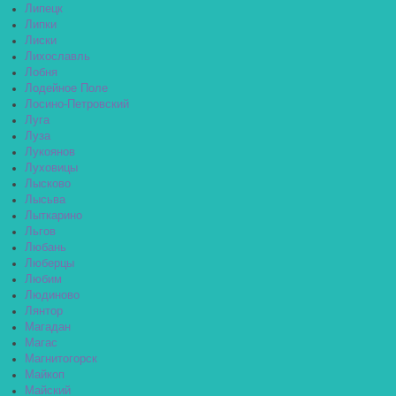
Липецк
Липки
Лиски
Лихославль
Лобня
Лодейное Поле
Лосино-Петровский
Луга
Луза
Лукоянов
Луховицы
Лысково
Лысьва
Лыткарино
Льгов
Любань
Люберцы
Любим
Людиново
Лянтор
Магадан
Магас
Магнитогорск
Майкоп
Майский