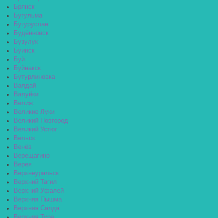
Брянск
Бугульма
Бугуруслан
Будённовск
Бузулук
Буинск
Буй
Буйнакск
Бутурлиновка
Валдай
Валуйки
Велиж
Великие Луки
Великий Новгород
Великий Устюг
Вельск
Венёв
Верещагино
Верея
Верхнеуральск
Верхний Тагил
Верхний Уфалей
Верхняя Пышма
Верхняя Салда
Верхняя Тура