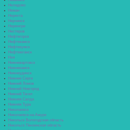
Невьянск
Нелидово
Неман
Нерехта
Нерчинск
Нерюнгри
Нестеров
Нефтегорск
Нефтекамск
Нефтекумск
Нефтеюганск
Нея
Нижневартовск
Нижнекамск
Нижнеудинск
Нижние Серги
Нижний Ломов
Нижний Новгород
Нижний Тагил
Нижняя Салда
Нижняя Тура
Николаевск
Николаевск-на-Амуре
Никольск Вологодская область
Никольск Пензенская область