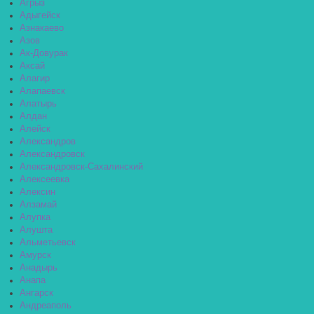
Агрыз
Адыгейск
Азнакаево
Азов
Ак-Довурак
Аксай
Алагир
Алапаевск
Алатырь
Алдан
Алейск
Александров
Александровск
Александровск-Сахалинский
Алексеевка
Алексин
Алзамай
Алупка
Алушта
Альметьевск
Амурск
Анадырь
Анапа
Ангарск
Андреаполь