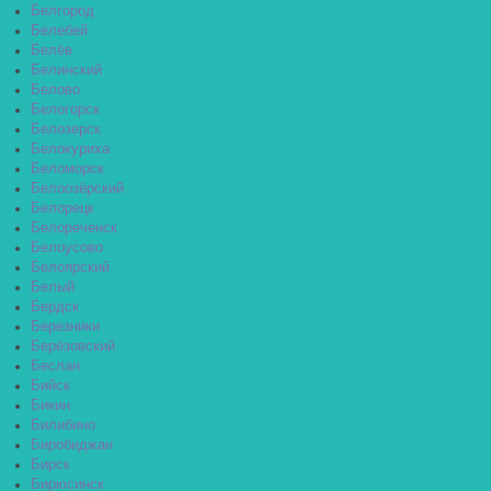
Белгород
Белебей
Белёв
Белинский
Белово
Белогорск
Белозерск
Белокуриха
Беломорск
Белоозёрский
Белорецк
Белореченск
Белоусово
Белоярский
Белый
Бердск
Березники
Берёзовский
Беслан
Бийск
Бикин
Билибино
Биробиджан
Бирск
Бирюсинск