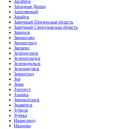
Заозёрск
Западная Двина
Заполярный
Зарайск
Заречный Пензенская область
Заречный Свердловская область
Заринск
Звенигово
Звенигород
Зверево
Зеленогорск
Зеленоградск
Зеленодольск
Зеленокумск
Зерноград
Зея
Зима
Златоуст
Злынка
Змеиногорск
Знаменск
Зубцов
Зуевка
Ивангород
Иваново