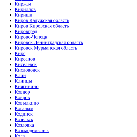
Киржач
Кириллов
Кириши
Киров Калужская область
Киров Кировская область
Кировград
Кирово-Чепецк
Кировск Ленинградская область
Кировск Мурманская область
Кирс
Кирсанов
Киселёвск
Кисловодск
Клин
Клинцы
Княгинино
Ковдор
Ковров
Ковылкино
Когалым
Кодинск
Козельск
Козловка
Козьмодемьянск
Кола