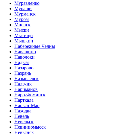
Муравленко
Мураши
Мурманск
Муром
Мценск
Мыски
Мытищи
Мышкин
Набережные Челны
Навашино
Наволоки
Надым
Назарово
Назрань
Называевск
Нальчик
Нариманов
Наро-Фоминск
Нарткала
Нарьян-Мар
Находка
Невель
Невельск
Невинномысск
Невьянск