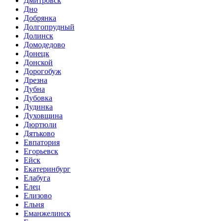
Дмитровск
Дно
Добрянка
Долгопрудный
Долинск
Домодедово
Донецк
Донской
Дорогобуж
Дрезна
Дубна
Дубовка
Дудинка
Духовщина
Дюртюли
Дятьково
Евпатория
Егорьевск
Ейск
Екатеринбург
Елабуга
Елец
Елизово
Ельня
Еманжелинск