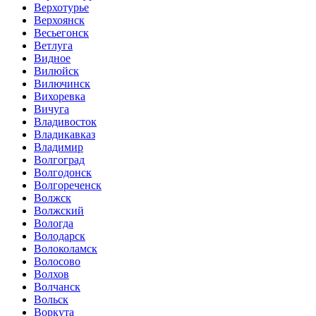
Верхотурье
Верхоянск
Весьегонск
Ветлуга
Видное
Вилюйск
Вилючинск
Вихоревка
Вичуга
Владивосток
Владикавказ
Владимир
Волгоград
Волгодонск
Волгореченск
Волжск
Волжский
Вологда
Володарск
Волоколамск
Волосово
Волхов
Волчанск
Вольск
Воркута