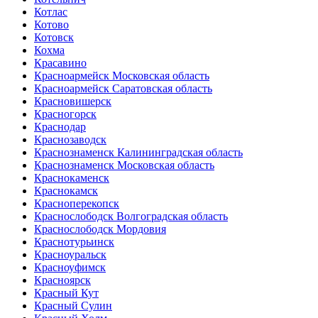
Котлас
Котово
Котовск
Кохма
Красавино
Красноармейск Московская область
Красноармейск Саратовская область
Красновишерск
Красногорск
Краснодар
Краснозаводск
Краснознаменск Калининградская область
Краснознаменск Московская область
Краснокаменск
Краснокамск
Красноперекопск
Краснослободск Волгоградская область
Краснослободск Мордовия
Краснотурьинск
Красноуральск
Красноуфимск
Красноярск
Красный Кут
Красный Сулин