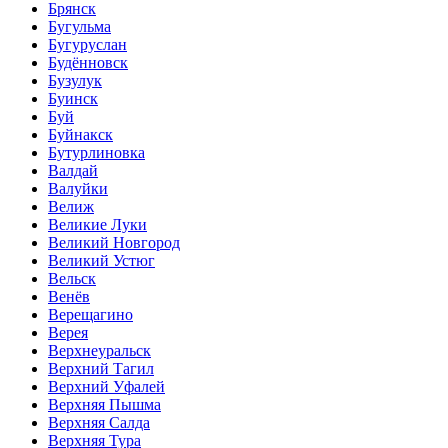
Брянск
Бугульма
Бугуруслан
Будённовск
Бузулук
Буинск
Буй
Буйнакск
Бутурлиновка
Валдай
Валуйки
Велиж
Великие Луки
Великий Новгород
Великий Устюг
Вельск
Венёв
Верещагино
Верея
Верхнеуральск
Верхний Тагил
Верхний Уфалей
Верхняя Пышма
Верхняя Салда
Верхняя Тура