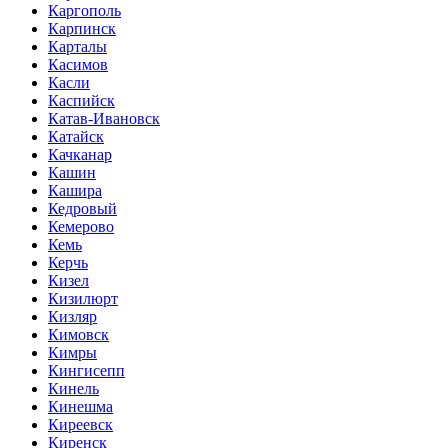
Каргополь
Карпинск
Карталы
Касимов
Касли
Каспийск
Катав-Ивановск
Катайск
Качканар
Кашин
Кашира
Кедровый
Кемерово
Кемь
Керчь
Кизел
Кизилюрт
Кизляр
Кимовск
Кимры
Кингисепп
Кинель
Кинешма
Киреевск
Киренск