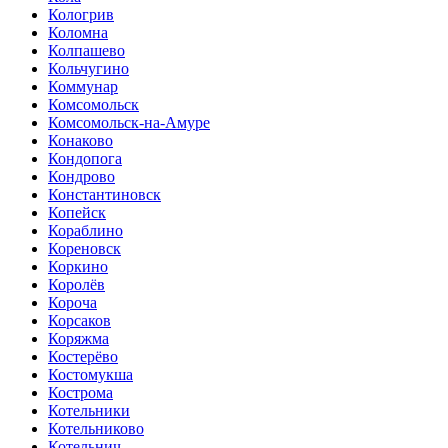
Кологрив
Коломна
Колпашево
Кольчугино
Коммунар
Комсомольск
Комсомольск-на-Амуре
Конаково
Кондопога
Кондрово
Константиновск
Копейск
Кораблино
Кореновск
Коркино
Королёв
Короча
Корсаков
Коряжма
Костерёво
Костомукша
Кострома
Котельники
Котельниково
Котельнич