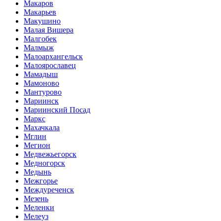
Макаров
Макарьев
Макушино
Малая Вишера
Малгобек
Малмыж
Малоархангельск
Малоярославец
Мамадыш
Мамоново
Мантурово
Мариинск
Мариинский Посад
Маркс
Махачкала
Мглин
Мегион
Медвежьегорск
Медногорск
Медынь
Межгорье
Междуреченск
Мезень
Меленки
Мелеуз