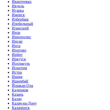
Ивантеевка
Ивдель
Игарка
Ижевск
Избербаш
Изобильный
Иланский
Инза
Иннополис
Инсар
Инта
Ипатово
Ирбит
Иркутск
Исилькуль
Искитим
Истра
Ишим
Ишимбай
Йошкар-Ола
Кадников
Казань
Калач
Калач-на-Дону
Калачинск