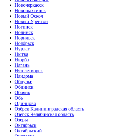
Новочеркасск
Новошахтинск
Новый Оскол
Новый Уренгой
Ногинск
Нолинск
Норильск
Ноябрьск
Нурлат
Нытва
Нюрба
Нягань
Нязелетворск
Няндома
Облучье
Обнинск
Обоянь
Обь
Одинцово
Озёрск Калининградская область
Озерск Челябинская область
Озеры
Октябрьск
Октябрьский