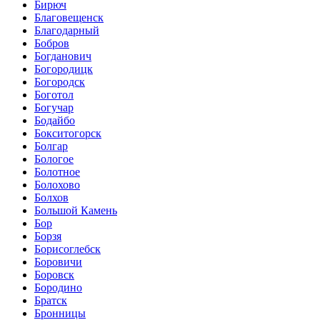
Бирюч
Благовещенск
Благодарный
Бобров
Богданович
Богородицк
Богородск
Боготол
Богучар
Бодайбо
Бокситогорск
Болгар
Бологое
Болотное
Болохово
Болхов
Большой Камень
Бор
Борзя
Борисоглебск
Боровичи
Боровск
Бородино
Братск
Бронницы