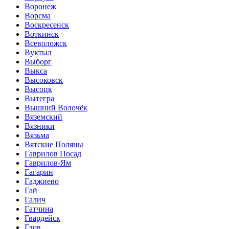
Воронеж
Ворсма
Воскресенск
Воткинск
Всеволожск
Вуктыл
Выборг
Выкса
Высоковск
Высоцк
Вытегра
Вышний Волочёк
Вяземский
Вязники
Вязьма
Вятские Поляны
Гаврилов Посад
Гаврилов-Ям
Гагарин
Гаджиево
Гай
Галич
Гатчина
Гвардейск
Гдов