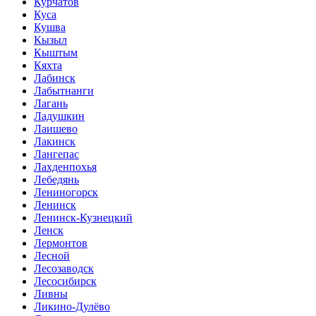
Курчатов
Куса
Кушва
Кызыл
Кыштым
Кяхта
Лабинск
Лабытнанги
Лагань
Ладушкин
Лаишево
Лакинск
Лангепас
Лахденпохья
Лебедянь
Лениногорск
Ленинск
Ленинск-Кузнецкий
Ленск
Лермонтов
Лесной
Лесозаводск
Лесосибирск
Ливны
Ликино-Дулёво