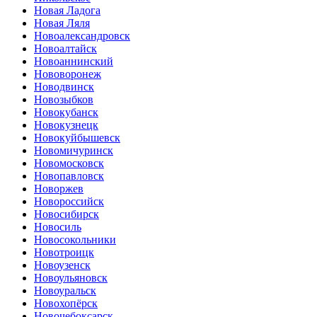
Новая Ладога
Новая Ляля
Новоалександровск
Новоалтайск
Новоаннинский
Нововоронеж
Новодвинск
Новозыбков
Новокубанск
Новокузнецк
Новокуйбышевск
Новомичуринск
Новомосковск
Новопавловск
Новоржев
Новороссийск
Новосибирск
Новосиль
Новосокольники
Новотроицк
Новоузенск
Новоульяновск
Новоуральск
Новохопёрск
Новочебоксарск