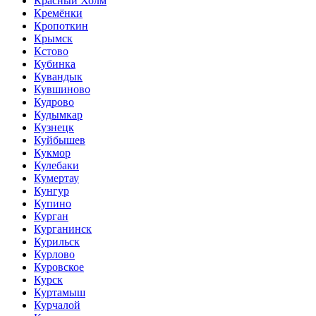
Красный Холм
Кремёнки
Кропоткин
Крымск
Кстово
Кубинка
Кувандык
Кувшиново
Кудрово
Кудымкар
Кузнецк
Куйбышев
Кукмор
Кулебаки
Кумертау
Кунгур
Купино
Курган
Курганинск
Курильск
Курлово
Куровское
Курск
Куртамыш
Курчалой