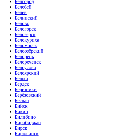
Белгород
Белебей
Белёв
Белинский
Белово
Белогорск
Белозерск
Белокуриха
Беломорск
Белоозёрский
Белорецк
Белореченск
Белоусово
Белоярский
Белый
Бердск
Березники
Берёзовский
Беслан
Бийск
Бикин
Билибино
Биробиджан
Бирск
Бирюсинск