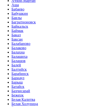
Ачхой-Мартан
Аша
Бабаево
Бабушкин
Бавлы
Багратионовск
Байкальск
Баймак
Бакал
Баксан
Балабаново
Балаково
Балахна
Балашиха
Балашов
Балей
Балтийск
Барабинск
Барнаул
Барыш
Батайск
Бахчисарай
Бежецк
Белая Калитва
Белая Холуница