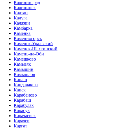
Калининград
Калининск
Калтан
Калуга
Калязин
Камбарка
Каменка
Каменногорск
Каменск-Уральский
Каменск-Шахтинский
Камень-на-Оби
Камешково
Камызяк
Камышин
Камышлов
Канаш
Кандалакша
Канск
Карабаново
Карабаш
Карабулак
Карасук
Карачаевск
Карачев
Каргат