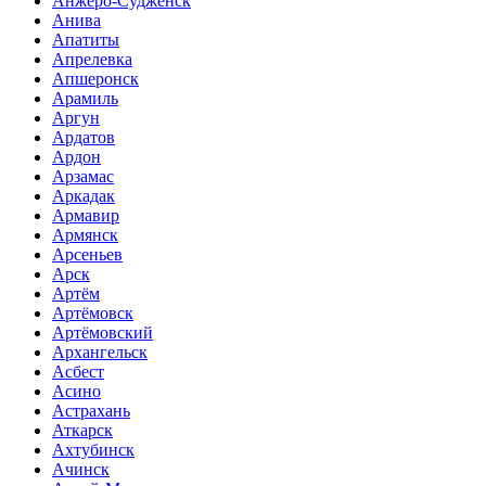
Анжеро-Судженск
Анива
Апатиты
Апрелевка
Апшеронск
Арамиль
Аргун
Ардатов
Ардон
Арзамас
Аркадак
Армавир
Армянск
Арсеньев
Арск
Артём
Артёмовск
Артёмовский
Архангельск
Асбест
Асино
Астрахань
Аткарск
Ахтубинск
Ачинск