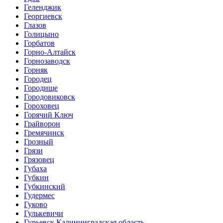
Геленджик
Георгиевск
Глазов
Голицыно
Горбатов
Горно-Алтайск
Горнозаводск
Горняк
Городец
Городище
Городовиковск
Гороховец
Горячий Ключ
Грайворон
Гремячинск
Грозный
Грязи
Грязовец
Губаха
Губкин
Губкинский
Гудермес
Гуково
Гулькевичи
Гурьевск Калининградская область