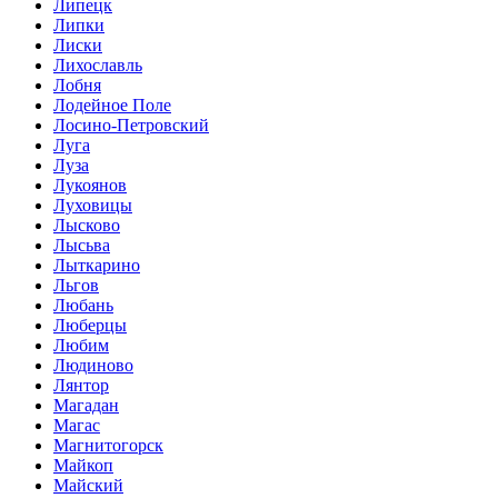
Липецк
Липки
Лиски
Лихославль
Лобня
Лодейное Поле
Лосино-Петровский
Луга
Луза
Лукоянов
Луховицы
Лысково
Лысьва
Лыткарино
Льгов
Любань
Люберцы
Любим
Людиново
Лянтор
Магадан
Магас
Магнитогорск
Майкоп
Майский