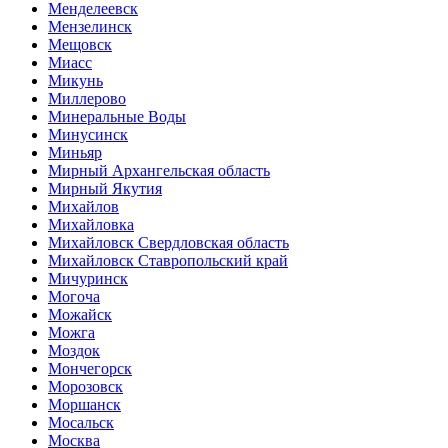
Менделеевск
Мензелинск
Мещовск
Миасс
Микунь
Миллерово
Минеральные Воды
Минусинск
Миньяр
Мирный Архангельская область
Мирный Якутия
Михайлов
Михайловка
Михайловск Свердловская область
Михайловск Ставропольский край
Мичуринск
Могоча
Можайск
Можга
Моздок
Мончегорск
Морозовск
Моршанск
Мосальск
Москва