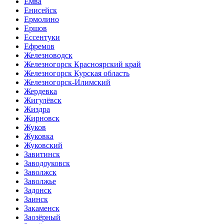
Емва
Енисейск
Ермолино
Ершов
Ессентуки
Ефремов
Железноводск
Железногорск Красноярский край
Железногорск Курская область
Железногорск-Илимский
Жердевка
Жигулёвск
Жиздра
Жирновск
Жуков
Жуковка
Жуковский
Завитинск
Заводоуковск
Заволжск
Заволжье
Задонск
Заинск
Закаменск
Заозёрный