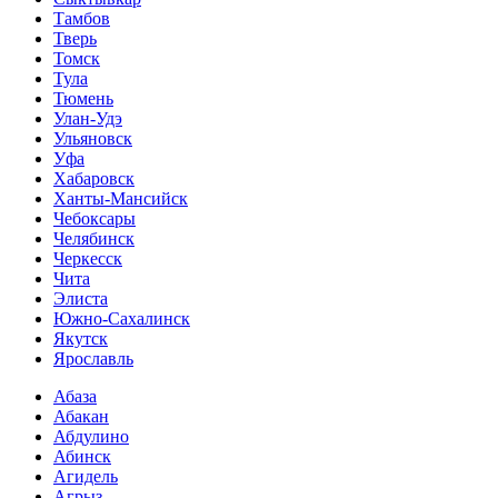
Тамбов
Тверь
Томск
Тула
Тюмень
Улан-Удэ
Ульяновск
Уфа
Хабаровск
Ханты-Мансийск
Чебоксары
Челябинск
Черкесск
Чита
Элиста
Южно-Сахалинск
Якутск
Ярославль
Абаза
Абакан
Абдулино
Абинск
Агидель
Агрыз