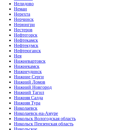
Нелидово
Неман
Нерехта
Нерчинск
Нерюнгри
Нестеров
Нефтегорск
Нефтекамск
Нефтекумск
Нефтеюганск
Нея
Нижневартовск
Нижнекамск
Нижнеудинск
Нижние Серги
Нижний Ломов
Нижний Новгород
Нижний Тагил
Нижняя Салда
Нижняя Тура
Николаевск
Николаевск-на-Амуре
Никольск Вологодская область
Никольск Пензенская область
Никольское