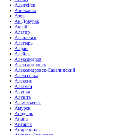
Адыгейск
Азнакаево
Азов
Ак-Довурак
Аксай
Алагир
Алапаевск
Алатырь
Алдан
Алейск
Александров
Александровск
Александровск-Сахалинский
Алексеевка
Алексин
Алзамай
Алупка
Алушта
Альметьевск
Амурск
Анадырь
Анапа
Ангарск
Андреаполь