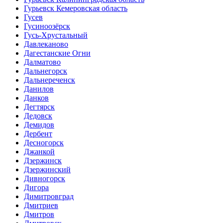
Гурьевск Кемеровская область
Гусев
Гусиноозёрск
Гусь-Хрустальный
Давлеканово
Дагестанские Огни
Далматово
Дальнегорск
Дальнереченск
Данилов
Данков
Дегтярск
Дедовск
Демидов
Дербент
Десногорск
Джанкой
Дзержинск
Дзержинский
Дивногорск
Дигора
Димитровград
Дмитриев
Дмитров