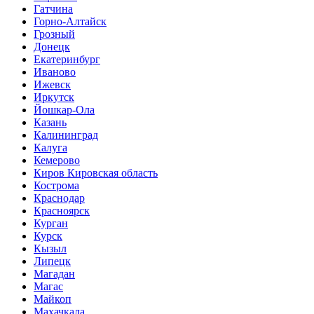
Гатчина
Горно-Алтайск
Грозный
Донецк
Екатеринбург
Иваново
Ижевск
Иркутск
Йошкар-Ола
Казань
Калининград
Калуга
Кемерово
Киров Кировская область
Кострома
Краснодар
Красноярск
Курган
Курск
Кызыл
Липецк
Магадан
Магас
Майкоп
Махачкала