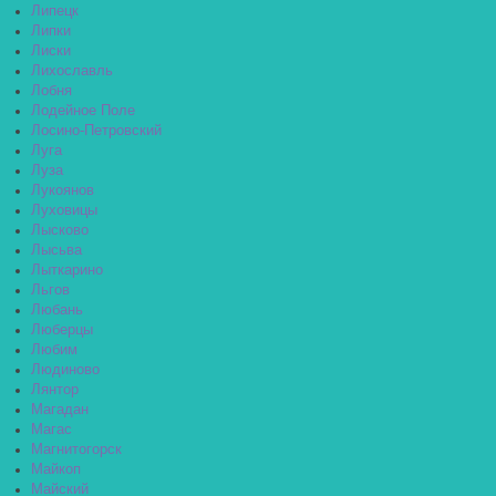
Липецк
Липки
Лиски
Лихославль
Лобня
Лодейное Поле
Лосино-Петровский
Луга
Луза
Лукоянов
Луховицы
Лысково
Лысьва
Лыткарино
Льгов
Любань
Люберцы
Любим
Людиново
Лянтор
Магадан
Магас
Магнитогорск
Майкоп
Майский