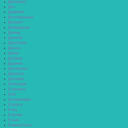
Дмитровск
Дно
Добрянка
Долгопрудный
Долинск
Домодедово
Донецк
Донской
Дорогобуж
Дрезна
Дубна
Дубовка
Дудинка
Духовщина
Дюртюли
Дятьково
Евпатория
Егорьевск
Ейск
Екатеринбург
Елабуга
Елец
Елизово
Ельня
Еманжелинск