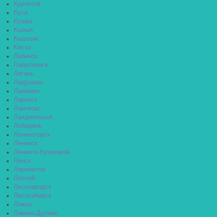
Курчатов
Куса
Кушва
Кызыл
Кыштым
Кяхта
Лабинск
Лабытнанги
Лагань
Ладушкин
Лаишево
Лакинск
Лангепас
Лахденпохья
Лебедянь
Лениногорск
Ленинск
Ленинск-Кузнецкий
Ленск
Лермонтов
Лесной
Лесозаводск
Лесосибирск
Ливны
Ликино-Дулёво