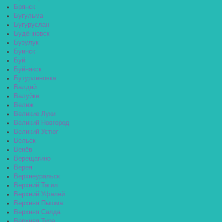
Брянск
Бугульма
Бугуруслан
Будённовск
Бузулук
Буинск
Буй
Буйнакск
Бутурлиновка
Валдай
Валуйки
Велиж
Великие Луки
Великий Новгород
Великий Устюг
Вельск
Венёв
Верещагино
Верея
Верхнеуральск
Верхний Тагил
Верхний Уфалей
Верхняя Пышма
Верхняя Салда
Верхняя Тура