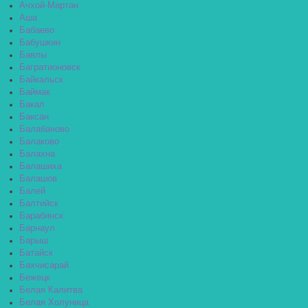
Ачхой-Мартан
Аша
Бабаево
Бабушкин
Бавлы
Багратионовск
Байкальск
Баймак
Бакал
Баксан
Балабаново
Балаково
Балахна
Балашиха
Балашов
Балей
Балтийск
Барабинск
Барнаул
Барыш
Батайск
Бахчисарай
Бежецк
Белая Калитва
Белая Холуница