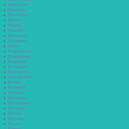
Верхотурье
Верхоянск
Весьегонск
Ветлуга
Видное
Вилюйск
Вилючинск
Вихоревка
Вичуга
Владивосток
Владикавказ
Владимир
Волгоград
Волгодонск
Волгореченск
Волжск
Волжский
Вологда
Володарск
Волоколамск
Волосово
Волхов
Волчанск
Вольск