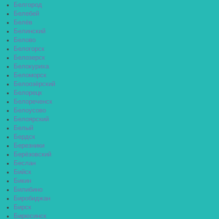
Белгород
Белебей
Белёв
Белинский
Белово
Белогорск
Белозерск
Белокуриха
Беломорск
Белоозёрский
Белорецк
Белореченск
Белоусово
Белоярский
Белый
Бердск
Березники
Берёзовский
Беслан
Бийск
Бикин
Билибино
Биробиджан
Бирск
Бирюсинск