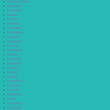
Красный Холм
Кремёнки
Кропоткин
Крымск
Кстово
Кубинка
Кувандык
Кувшиново
Кудрово
Кудымкар
Кузнецк
Куйбышев
Кукмор
Кулебаки
Кумертау
Кунгур
Купино
Курган
Курганинск
Курильск
Курлово
Куровское
Курск
Куртамыш
Курчалой