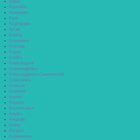
Агрыз
Адыгейск
Азнакаево
Азов
Ак-Довурак
Аксай
Алагир
Алапаевск
Алатырь
Алдан
Алейск
Александров
Александровск
Александровск-Сахалинский
Алексеевка
Алексин
Алзамай
Алупка
Алушта
Альметьевск
Амурск
Анадырь
Анапа
Ангарск
Андреаполь