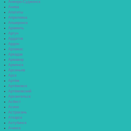
Анжеро-Судженск
Анива
Апатиты
Апрелевка
Апшеронск
Арамиль
Аргун
Ардатов
Ардон
Арзамас
Аркадак
Армавир
Армянск
Арсеньев
Арск
Артём
Артёмовск
Артёмовский
Архангельск
Асбест
Асино
Астрахань
Аткарск
Ахтубинск
Ачинск