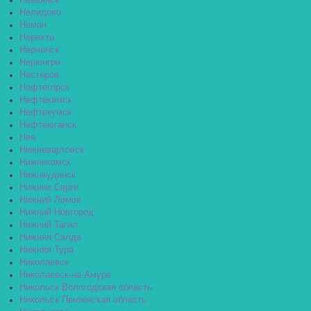
Невьянск
Нелидово
Неман
Нерехта
Нерчинск
Нерюнгри
Нестеров
Нефтегорск
Нефтекамск
Нефтекумск
Нефтеюганск
Нея
Нижневартовск
Нижнекамск
Нижнеудинск
Нижние Серги
Нижний Ломов
Нижний Новгород
Нижний Тагил
Нижняя Салда
Нижняя Тура
Николаевск
Николаевск-на-Амуре
Никольск Вологодская область
Никольск Пензенская область