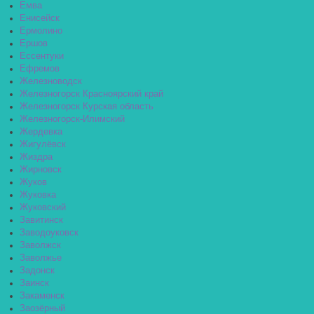
Емва
Енисейск
Ермолино
Ершов
Ессентуки
Ефремов
Железноводск
Железногорск Красноярский край
Железногорск Курская область
Железногорск-Илимский
Жердевка
Жигулёвск
Жиздра
Жирновск
Жуков
Жуковка
Жуковский
Завитинск
Заводоуковск
Заволжск
Заволжье
Задонск
Заинск
Закаменск
Заозёрный