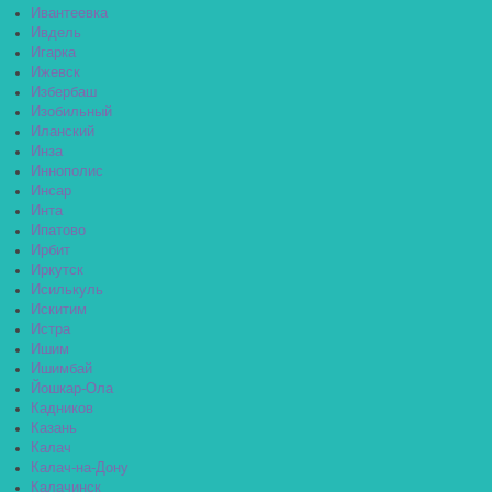
Ивантеевка
Ивдель
Игарка
Ижевск
Избербаш
Изобильный
Иланский
Инза
Иннополис
Инсар
Инта
Ипатово
Ирбит
Иркутск
Исилькуль
Искитим
Истра
Ишим
Ишимбай
Йошкар-Ола
Кадников
Казань
Калач
Калач-на-Дону
Калачинск