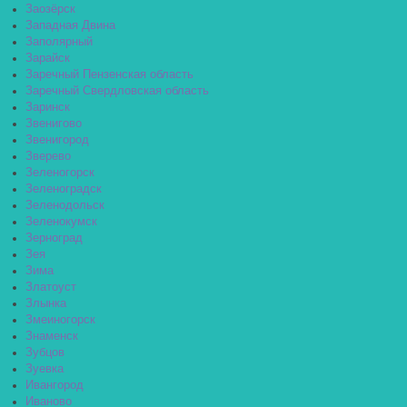
Заозёрск
Западная Двина
Заполярный
Зарайск
Заречный Пензенская область
Заречный Свердловская область
Заринск
Звенигово
Звенигород
Зверево
Зеленогорск
Зеленоградск
Зеленодольск
Зеленокумск
Зерноград
Зея
Зима
Златоуст
Злынка
Змеиногорск
Знаменск
Зубцов
Зуевка
Ивангород
Иваново