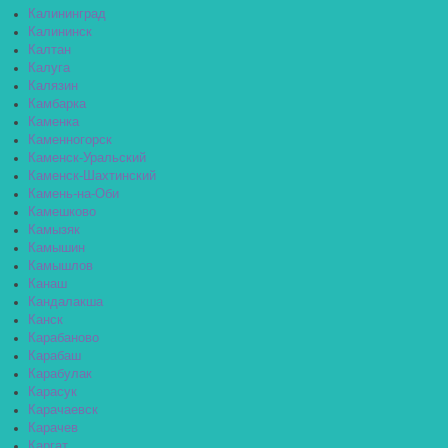
Калининград
Калининск
Калтан
Калуга
Калязин
Камбарка
Каменка
Каменногорск
Каменск-Уральский
Каменск-Шахтинский
Камень-на-Оби
Камешково
Камызяк
Камышин
Камышлов
Канаш
Кандалакша
Канск
Карабаново
Карабаш
Карабулак
Карасук
Карачаевск
Карачев
Каргат