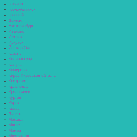
Гатчина
Горно-Алтайск
Грозный
Донецк
Екатеринбург
Иваново
Ижевск
Иркутск
Йошкар-Ола
Казань
Калининград
Калуга
Кемерово
Киров Кировская область
Кострома
Краснодар
Красноярск
Курган
Курск
Кызыл
Липецк
Магадан
Магас
Майкоп
Махачкала