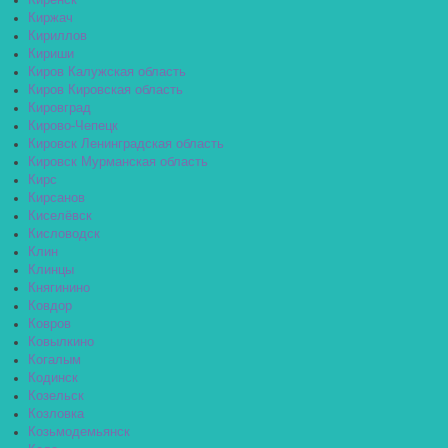
Киренск
Киржач
Кириллов
Кириши
Киров Калужская область
Киров Кировская область
Кировград
Кирово-Чепецк
Кировск Ленинградская область
Кировск Мурманская область
Кирс
Кирсанов
Киселёвск
Кисловодск
Клин
Клинцы
Княгинино
Ковдор
Ковров
Ковылкино
Когалым
Кодинск
Козельск
Козловка
Козьмодемьянск