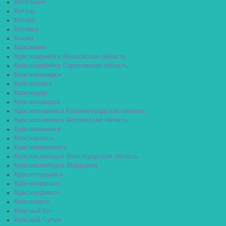
Котельнич
Котлас
Котово
Котовск
Кохма
Красавино
Красноармейск Московская область
Красноармейск Саратовская область
Красновишерск
Красногорск
Краснодар
Краснозаводск
Краснознаменск Калининградская область
Краснознаменск Московская область
Краснокаменск
Краснокамск
Красноперекопск
Краснослободск Волгоградская область
Краснослободск Мордовия
Краснотурьинск
Красноуральск
Красноуфимск
Красноярск
Красный Кут
Красный Сулин