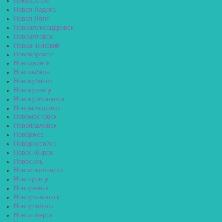
Никольское
Новая Ладога
Новая Ляля
Новоалександровск
Новоалтайск
Новоаннинский
Нововоронеж
Новодвинск
Новозыбков
Новокубанск
Новокузнецк
Новокуйбышевск
Новомичуринск
Новомосковск
Новопавловск
Новоржев
Новороссийск
Новосибирск
Новосиль
Новосокольники
Новотроицк
Новоузенск
Новоульяновск
Новоуральск
Новохопёрск