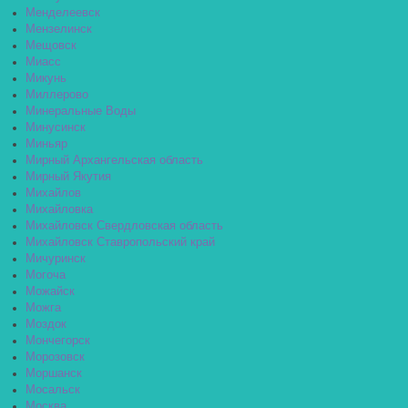
Менделеевск
Мензелинск
Мещовск
Миасс
Микунь
Миллерово
Минеральные Воды
Минусинск
Миньяр
Мирный Архангельская область
Мирный Якутия
Михайлов
Михайловка
Михайловск Свердловская область
Михайловск Ставропольский край
Мичуринск
Могоча
Можайск
Можга
Моздок
Мончегорск
Морозовск
Моршанск
Мосальск
Москва