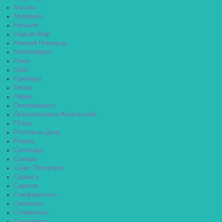
Москва
Мурманск
Нальчик
Нарьян-Мар
Нижний Новгород
Новосибирск
Омск
Орёл
Оренбург
Пенза
Пермь
Петрозаводск
Петропавловск-Камчатский
Псков
Ростов-на-Дону
Рязань
Салехард
Самара
Санкт-Петербург
Саранск
Саратов
Симферополь
Смоленск
Ставрополь
Сыктывкар