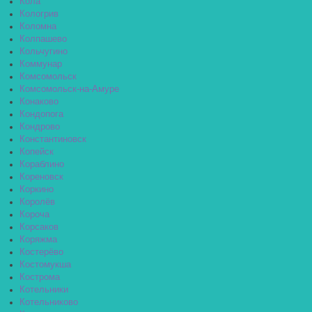
Кола
Кологрив
Коломна
Колпашево
Кольчугино
Коммунар
Комсомольск
Комсомольск-на-Амуре
Конаково
Кондопога
Кондрово
Константиновск
Копейск
Кораблино
Кореновск
Коркино
Королёв
Короча
Корсаков
Коряжма
Костерёво
Костомукша
Кострома
Котельники
Котельниково