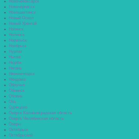
Новочебоксарск
Новочеркасск
Новошахтинск
Новый Оскол
Новый Уренгой
Ногинск
Нолинск
Норильск
Ноябрьск
Нурлат
Нытва
Нюрба
Нягань
Нязелетворск
Няндома
Облучье
Обнинск
Обоянь
Обь
Одинцово
Озёрск Калининградская область
Озерск Челябинская область
Озеры
Октябрьск
Октябрьский