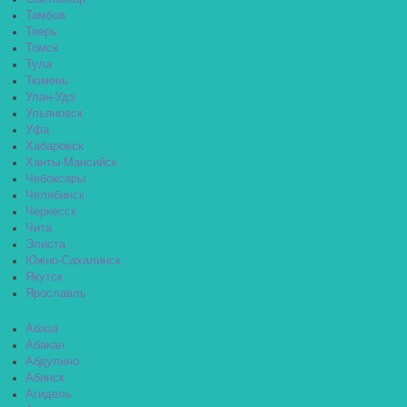
Тамбов
Тверь
Томск
Тула
Тюмень
Улан-Удэ
Ульяновск
Уфа
Хабаровск
Ханты-Мансийск
Чебоксары
Челябинск
Черкесск
Чита
Элиста
Южно-Сахалинск
Якутск
Ярославль
Абаза
Абакан
Абдулино
Абинск
Агидель