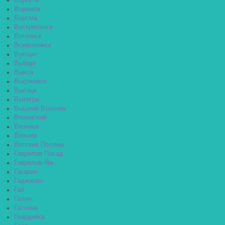
Воркута
Воронеж
Ворсма
Воскресенск
Воткинск
Всеволожск
Вуктыл
Выборг
Выкса
Высоковск
Высоцк
Вытегра
Вышний Волочёк
Вяземский
Вязники
Вязьма
Вятские Поляны
Гаврилов Посад
Гаврилов-Ям
Гагарин
Гаджиево
Гай
Галич
Гатчина
Гвардейск