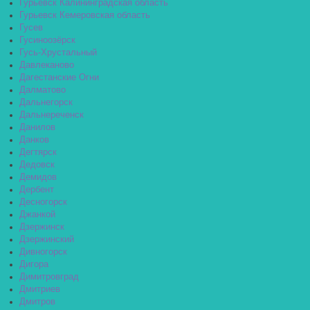
Гурьевск Калининградская область
Гурьевск Кемеровская область
Гусев
Гусиноозёрск
Гусь-Хрустальный
Давлеканово
Дагестанские Огни
Далматово
Дальнегорск
Дальнереченск
Данилов
Данков
Дегтярск
Дедовск
Демидов
Дербент
Десногорск
Джанкой
Дзержинск
Дзержинский
Дивногорск
Дигора
Димитровград
Дмитриев
Дмитров