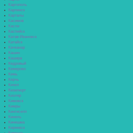
Каргополь
Карпинск
Карталы
Касимов
Касли
Каспийск
Катав-Ивановск
Катайск
Качканар
Кашин
Кашира
Кедровый
Кемерово
Кемь
Керчь
Кизел
Кизилюрт
Кизляр
Кимовск
Кимры
Кингисепп
Кинель
Кинешма
Киреевск