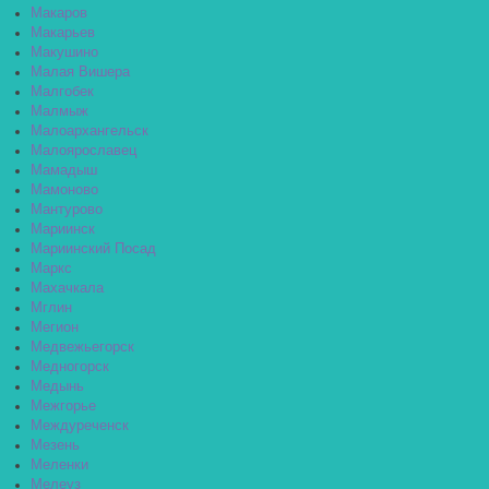
Макаров
Макарьев
Макушино
Малая Вишера
Малгобек
Малмыж
Малоархангельск
Малоярославец
Мамадыш
Мамоново
Мантурово
Мариинск
Мариинский Посад
Маркс
Махачкала
Мглин
Мегион
Медвежьегорск
Медногорск
Медынь
Межгорье
Междуреченск
Мезень
Меленки
Мелеуз