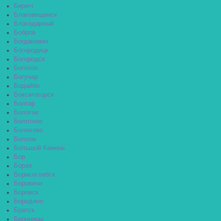
Бирюч
Благовещенск
Благодарный
Бобров
Богданович
Богородицк
Богородск
Боготол
Богучар
Бодайбо
Бокситогорск
Болгар
Бологое
Болотное
Болохово
Болхов
Большой Камень
Бор
Борзя
Борисоглебск
Боровичи
Боровск
Бородино
Братск
Бронницы