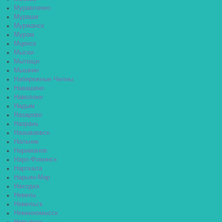
Муравленко
Мураши
Мурманск
Муром
Мценск
Мыски
Мытищи
Мышкин
Набережные Челны
Навашино
Наволоки
Надым
Назарово
Назрань
Называевск
Нальчик
Нариманов
Наро-Фоминск
Нарткала
Нарьян-Мар
Находка
Невель
Невельск
Невинномысск