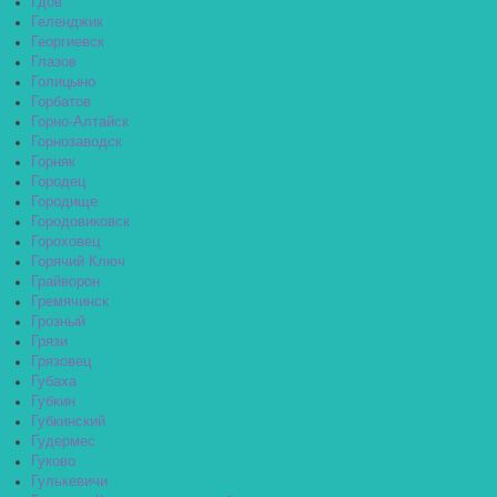
Гдов
Геленджик
Георгиевск
Глазов
Голицыно
Горбатов
Горно-Алтайск
Горнозаводск
Горняк
Городец
Городище
Городовиковск
Гороховец
Горячий Ключ
Грайворон
Гремячинск
Грозный
Грязи
Грязовец
Губаха
Губкин
Губкинский
Гудермес
Гуково
Гулькевичи