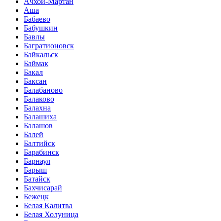
Ачхой-Мартан
Аша
Бабаево
Бабушкин
Бавлы
Багратионовск
Байкальск
Баймак
Бакал
Баксан
Балабаново
Балаково
Балахна
Балашиха
Балашов
Балей
Балтийск
Барабинск
Барнаул
Барыш
Батайск
Бахчисарай
Бежецк
Белая Калитва
Белая Холуница