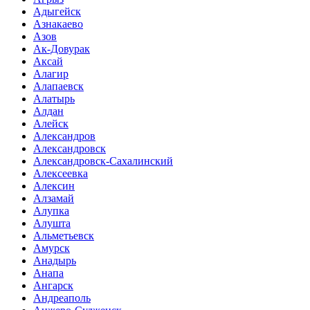
Адыгейск
Азнакаево
Азов
Ак-Довурак
Аксай
Алагир
Алапаевск
Алатырь
Алдан
Алейск
Александров
Александровск
Александровск-Сахалинский
Алексеевка
Алексин
Алзамай
Алупка
Алушта
Альметьевск
Амурск
Анадырь
Анапа
Ангарск
Андреаполь