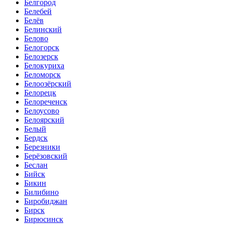
Белгород
Белебей
Белёв
Белинский
Белово
Белогорск
Белозерск
Белокуриха
Беломорск
Белоозёрский
Белорецк
Белореченск
Белоусово
Белоярский
Белый
Бердск
Березники
Берёзовский
Беслан
Бийск
Бикин
Билибино
Биробиджан
Бирск
Бирюсинск