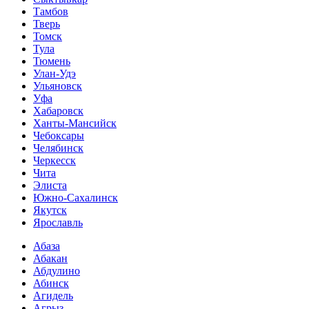
Тамбов
Тверь
Томск
Тула
Тюмень
Улан-Удэ
Ульяновск
Уфа
Хабаровск
Ханты-Мансийск
Чебоксары
Челябинск
Черкесск
Чита
Элиста
Южно-Сахалинск
Якутск
Ярославль
Абаза
Абакан
Абдулино
Абинск
Агидель
Агрыз