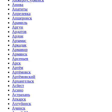
Анжеро-Судженск
Анива
Апатиты
Апрелевка
Апшеронск
Арамиль
Аргун
Ардатов
Ардон
Арзамас
Аркадак
Армавир
Армянск
Арсеньев
Арск
Артём
Артёмовск
Артёмовский
Архангельск
Асбест
Асино
Астрахань
Аткарск
Ахтубинск
Ачинск