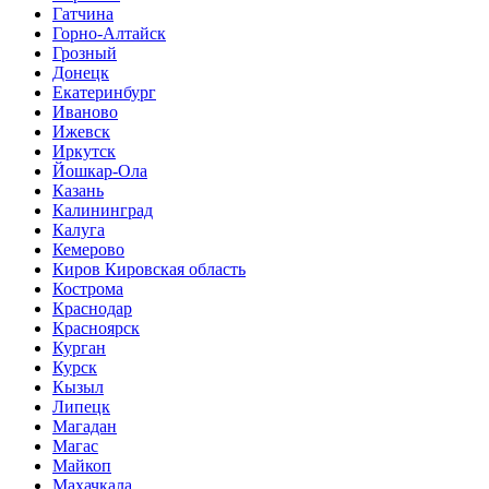
Гатчина
Горно-Алтайск
Грозный
Донецк
Екатеринбург
Иваново
Ижевск
Иркутск
Йошкар-Ола
Казань
Калининград
Калуга
Кемерово
Киров Кировская область
Кострома
Краснодар
Красноярск
Курган
Курск
Кызыл
Липецк
Магадан
Магас
Майкоп
Махачкала