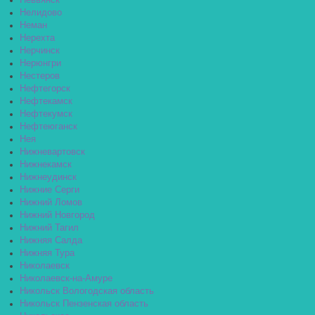
Невьянск
Нелидово
Неман
Нерехта
Нерчинск
Нерюнгри
Нестеров
Нефтегорск
Нефтекамск
Нефтекумск
Нефтеюганск
Нея
Нижневартовск
Нижнекамск
Нижнеудинск
Нижние Серги
Нижний Ломов
Нижний Новгород
Нижний Тагил
Нижняя Салда
Нижняя Тура
Николаевск
Николаевск-на-Амуре
Никольск Вологодская область
Никольск Пензенская область