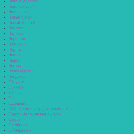
Новочебоксарск
Новочеркасск
Новошахтинск
Новый Оскол
Новый Уренгой
Ногинск
Нолинск
Норильск
Ноябрьск
Нурлат
Нытва
Нюрба
Нягань
Нязелетворск
Няндома
Облучье
Обнинск
Обоянь
Обь
Одинцово
Озёрск Калининградская область
Озерск Челябинская область
Озеры
Октябрьск
Октябрьский