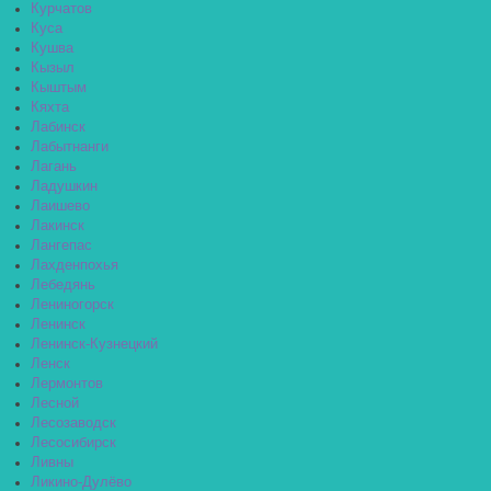
Курчатов
Куса
Кушва
Кызыл
Кыштым
Кяхта
Лабинск
Лабытнанги
Лагань
Ладушкин
Лаишево
Лакинск
Лангепас
Лахденпохья
Лебедянь
Лениногорск
Ленинск
Ленинск-Кузнецкий
Ленск
Лермонтов
Лесной
Лесозаводск
Лесосибирск
Ливны
Ликино-Дулёво