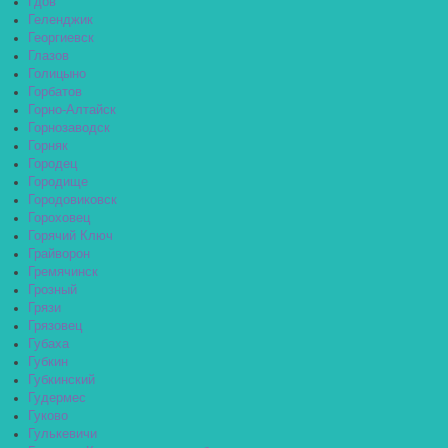
Гдов
Геленджик
Георгиевск
Глазов
Голицыно
Горбатов
Горно-Алтайск
Горнозаводск
Горняк
Городец
Городище
Городовиковск
Гороховец
Горячий Ключ
Грайворон
Гремячинск
Грозный
Грязи
Грязовец
Губаха
Губкин
Губкинский
Гудермес
Гуково
Гулькевичи