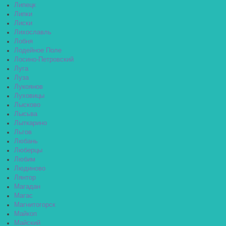
Липецк
Липки
Лиски
Лихославль
Лобня
Лодейное Поле
Лосино-Петровский
Луга
Луза
Лукоянов
Луховицы
Лысково
Лысьва
Лыткарино
Льгов
Любань
Люберцы
Любим
Людиново
Лянтор
Магадан
Магас
Магнитогорск
Майкоп
Майский