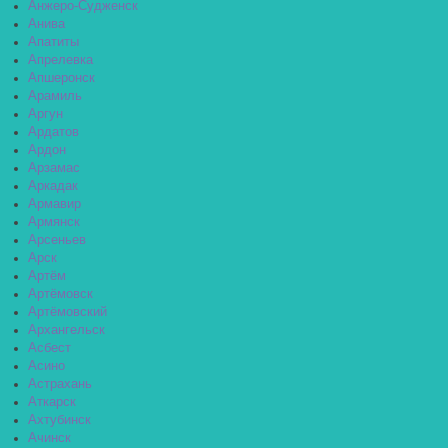
Анжеро-Судженск
Анива
Апатиты
Апрелевка
Апшеронск
Арамиль
Аргун
Ардатов
Ардон
Арзамас
Аркадак
Армавир
Армянск
Арсеньев
Арск
Артём
Артёмовск
Артёмовский
Архангельск
Асбест
Асино
Астрахань
Аткарск
Ахтубинск
Ачинск