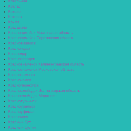
Котельнич
Котлас
Котово
Котовск
Кохма
Красавино
Красноармейск Московская область
Красноармейск Саратовская область
Красновишерск
Красногорск
Краснодар
Краснозаводск
Краснознаменск Калининградская область
Краснознаменск Московская область
Краснокаменск
Краснокамск
Красноперекопск
Краснослободск Волгоградская область
Краснослободск Мордовия
Краснотурьинск
Красноуральск
Красноуфимск
Красноярск
Красный Кут
Красный Сулин