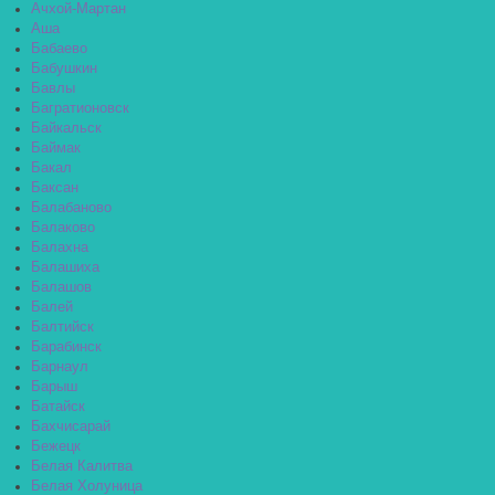
Ачхой-Мартан
Аша
Бабаево
Бабушкин
Бавлы
Багратионовск
Байкальск
Баймак
Бакал
Баксан
Балабаново
Балаково
Балахна
Балашиха
Балашов
Балей
Балтийск
Барабинск
Барнаул
Барыш
Батайск
Бахчисарай
Бежецк
Белая Калитва
Белая Холуница