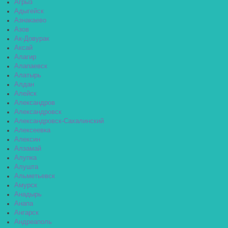
Агрыз
Адыгейск
Азнакаево
Азов
Ак-Довурак
Аксай
Алагир
Алапаевск
Алатырь
Алдан
Алейск
Александров
Александровск
Александровск-Сахалинский
Алексеевка
Алексин
Алзамай
Алупка
Алушта
Альметьевск
Амурск
Анадырь
Анапа
Ангарск
Андреаполь