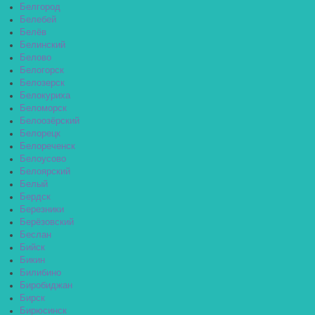
Белгород
Белебей
Белёв
Белинский
Белово
Белогорск
Белозерск
Белокуриха
Беломорск
Белоозёрский
Белорецк
Белореченск
Белоусово
Белоярский
Белый
Бердск
Березники
Берёзовский
Беслан
Бийск
Бикин
Билибино
Биробиджан
Бирск
Бирюсинск