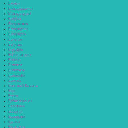
Бирюч
Благовещенск
Благодарный
Бобров
Богданович
Богородицк
Богородск
Боготол
Богучар
Бодайбо
Бокситогорск
Болгар
Бологое
Болотное
Болохово
Болхов
Большой Камень
Бор
Борзя
Борисоглебск
Боровичи
Боровск
Бородино
Братск
Бронницы