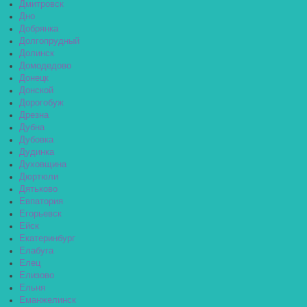
Дмитровск
Дно
Добрянка
Долгопрудный
Долинск
Домодедово
Донецк
Донской
Дорогобуж
Дрезна
Дубна
Дубовка
Дудинка
Духовщина
Дюртюли
Дятьково
Евпатория
Егорьевск
Ейск
Екатеринбург
Елабуга
Елец
Елизово
Ельня
Еманжелинск