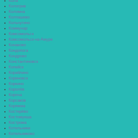
Кола
Кологрив
Коломна
Колпашево
Кольчугино
Коммунар
Комсомольск
Комсомольск-на-Амуре
Конаково
Кондопога
Кондрово
Константиновск
Копейск
Кораблино
Кореновск
Коркино
Королёв
Короча
Корсаков
Коряжма
Костерёво
Костомукша
Кострома
Котельники
Котельниково