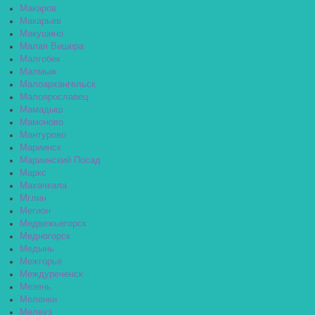
Макаров
Макарьев
Макушино
Малая Вишера
Малгобек
Малмыж
Малоархангельск
Малоярославец
Мамадыш
Мамоново
Мантурово
Мариинск
Мариинский Посад
Маркс
Махачкала
Мглин
Мегион
Медвежьегорск
Медногорск
Медынь
Межгорье
Междуреченск
Мезень
Меленки
Мелеуз