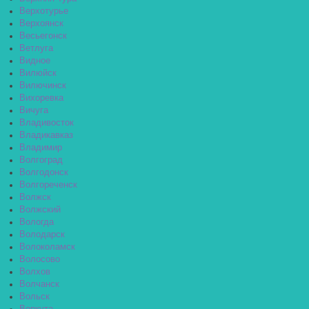
Верхотурье
Верхоянск
Весьегонск
Ветлуга
Видное
Вилюйск
Вилючинск
Вихоревка
Вичуга
Владивосток
Владикавказ
Владимир
Волгоград
Волгодонск
Волгореченск
Волжск
Волжский
Вологда
Володарск
Волоколамск
Волосово
Волхов
Волчанск
Вольск