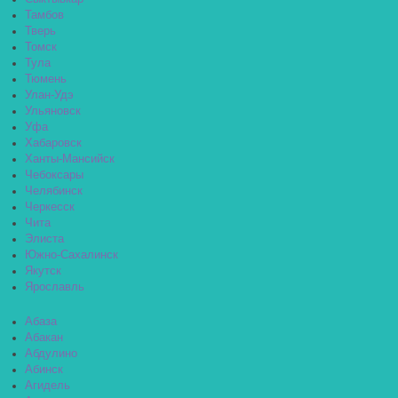
Тамбов
Тверь
Томск
Тула
Тюмень
Улан-Удэ
Ульяновск
Уфа
Хабаровск
Ханты-Мансийск
Чебоксары
Челябинск
Черкесск
Чита
Элиста
Южно-Сахалинск
Якутск
Ярославль
Абаза
Абакан
Абдулино
Абинск
Агидель