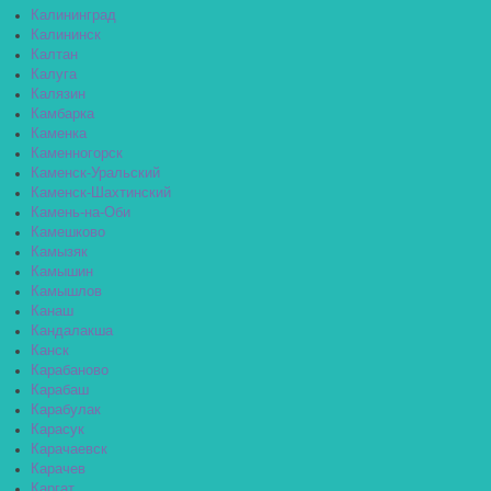
Калининград
Калининск
Калтан
Калуга
Калязин
Камбарка
Каменка
Каменногорск
Каменск-Уральский
Каменск-Шахтинский
Камень-на-Оби
Камешково
Камызяк
Камышин
Камышлов
Канаш
Кандалакша
Канск
Карабаново
Карабаш
Карабулак
Карасук
Карачаевск
Карачев
Каргат