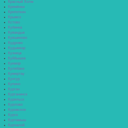
Красный Холм
Кремёнки
Кропоткин
Крымск
Кстово
Кубинка
Кувандык
Кувшиново
Кудрово
Кудымкар
Кузнецк
Куйбышев
Кукмор
Кулебаки
Кумертау
Кунгур
Купино
Курган
Курганинск
Курильск
Курлово
Куровское
Курск
Куртамыш
Курчалой