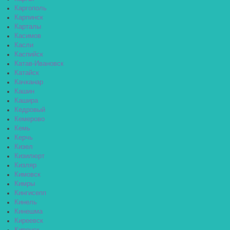
Каргополь
Карпинск
Карталы
Касимов
Касли
Каспийск
Катав-Ивановск
Катайск
Качканар
Кашин
Кашира
Кедровый
Кемерово
Кемь
Керчь
Кизел
Кизилюрт
Кизляр
Кимовск
Кимры
Кингисепп
Кинель
Кинешма
Киреевск