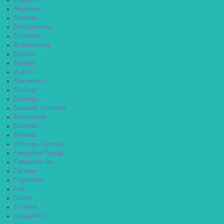
Воркута
Воронеж
Ворсма
Воскресенск
Воткинск
Всеволожск
Вуктыл
Выборг
Выкса
Высоковск
Высоцк
Вытегра
Вышний Волочёк
Вяземский
Вязники
Вязьма
Вятские Поляны
Гаврилов Посад
Гаврилов-Ям
Гагарин
Гаджиево
Гай
Галич
Гатчина
Гвардейск