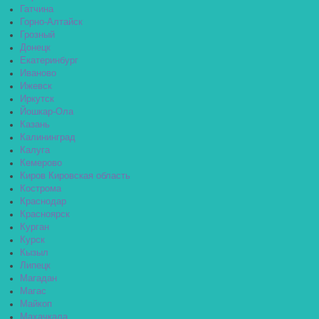
Гатчина
Горно-Алтайск
Грозный
Донецк
Екатеринбург
Иваново
Ижевск
Иркутск
Йошкар-Ола
Казань
Калининград
Калуга
Кемерово
Киров Кировская область
Кострома
Краснодар
Красноярск
Курган
Курск
Кызыл
Липецк
Магадан
Магас
Майкоп
Махачкала