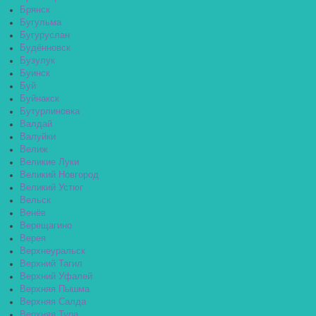
Брянск
Бугульма
Бугуруслан
Будённовск
Бузулук
Буинск
Буй
Буйнакск
Бутурлиновка
Валдай
Валуйки
Велиж
Великие Луки
Великий Новгород
Великий Устюг
Вельск
Венёв
Верещагино
Верея
Верхнеуральск
Верхний Тагил
Верхний Уфалей
Верхняя Пышма
Верхняя Салда
Верхняя Тура