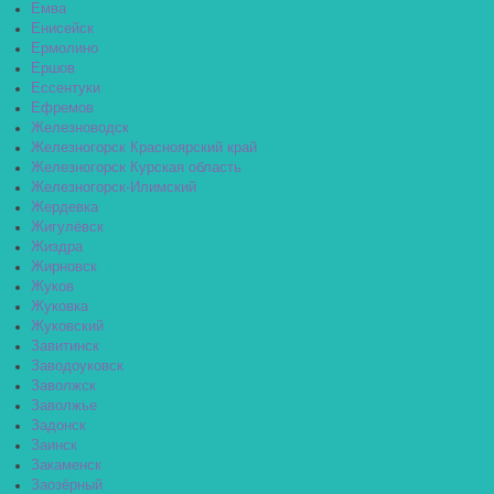
Емва
Енисейск
Ермолино
Ершов
Ессентуки
Ефремов
Железноводск
Железногорск Красноярский край
Железногорск Курская область
Железногорск-Илимский
Жердевка
Жигулёвск
Жиздра
Жирновск
Жуков
Жуковка
Жуковский
Завитинск
Заводоуковск
Заволжск
Заволжье
Задонск
Заинск
Закаменск
Заозёрный