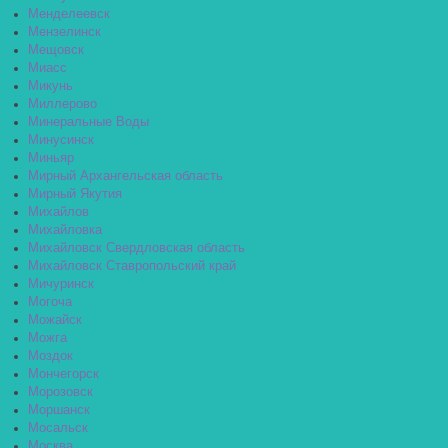
Менделеевск
Мензелинск
Мещовск
Миасс
Микунь
Миллерово
Минеральные Воды
Минусинск
Миньяр
Мирный Архангельская область
Мирный Якутия
Михайлов
Михайловка
Михайловск Свердловская область
Михайловск Ставропольский край
Мичуринск
Могоча
Можайск
Можга
Моздок
Мончегорск
Морозовск
Моршанск
Мосальск
Москва