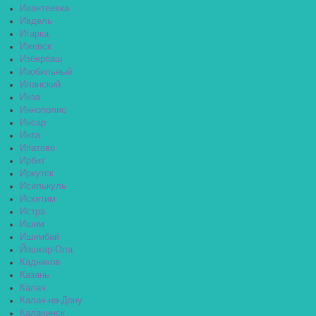
Ивантеевка
Ивдель
Игарка
Ижевск
Избербаш
Изобильный
Иланский
Инза
Иннополис
Инсар
Инта
Ипатово
Ирбит
Иркутск
Исилькуль
Искитим
Истра
Ишим
Ишимбай
Йошкар-Ола
Кадников
Казань
Калач
Калач-на-Дону
Калачинск