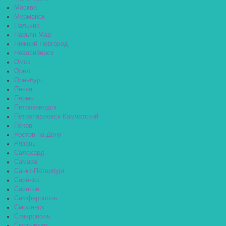
Москва
Мурманск
Нальчик
Нарьян-Мар
Нижний Новгород
Новосибирск
Омск
Орёл
Оренбург
Пенза
Пермь
Петрозаводск
Петропавловск-Камчатский
Псков
Ростов-на-Дону
Рязань
Салехард
Самара
Санкт-Петербург
Саранск
Саратов
Симферополь
Смоленск
Ставрополь
Сыктывкар