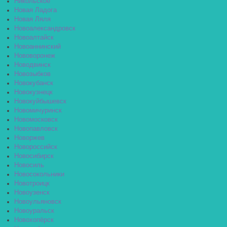
Никольское
Новая Ладога
Новая Ляля
Новоалександровск
Новоалтайск
Новоаннинский
Нововоронеж
Новодвинск
Новозыбков
Новокубанск
Новокузнецк
Новокуйбышевск
Новомичуринск
Новомосковск
Новопавловск
Новоржев
Новороссийск
Новосибирск
Новосиль
Новосокольники
Новотроицк
Новоузенск
Новоульяновск
Новоуральск
Новохопёрск