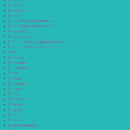
Киренск
Киржач
Кириллов
Кириши
Киров Калужская область
Киров Кировская область
Кировград
Кирово-Чепецк
Кировск Ленинградская область
Кировск Мурманская область
Кирс
Кирсанов
Киселёвск
Кисловодск
Клин
Клинцы
Княгинино
Ковдор
Ковров
Ковылкино
Когалым
Кодинск
Козельск
Козловка
Козьмодемьянск