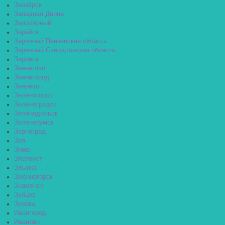
Заозёрск
Западная Двина
Заполярный
Зарайск
Заречный Пензенская область
Заречный Свердловская область
Заринск
Звенигово
Звенигород
Зверево
Зеленогорск
Зеленоградск
Зеленодольск
Зеленокумск
Зерноград
Зея
Зима
Златоуст
Злынка
Змеиногорск
Знаменск
Зубцов
Зуевка
Ивангород
Иваново