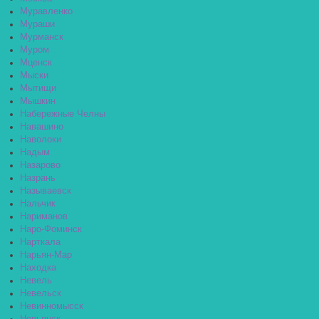
Муравленко
Мураши
Мурманск
Муром
Мценск
Мыски
Мытищи
Мышкин
Набережные Челны
Навашино
Наволоки
Надым
Назарово
Назрань
Называевск
Нальчик
Нариманов
Наро-Фоминск
Нарткала
Нарьян-Мар
Находка
Невель
Невельск
Невинномысск