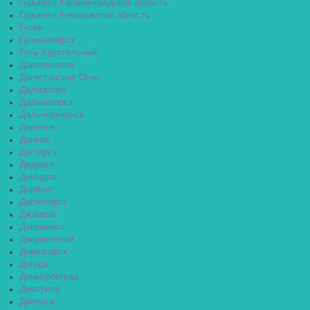
Гурьевск Калининградская область
Гурьевск Кемеровская область
Гусев
Гусиноозёрск
Гусь-Хрустальный
Давлеканово
Дагестанские Огни
Далматово
Дальнегорск
Дальнереченск
Данилов
Данков
Дегтярск
Дедовск
Демидов
Дербент
Десногорск
Джанкой
Дзержинск
Дзержинский
Дивногорск
Дигора
Димитровград
Дмитриев
Дмитров