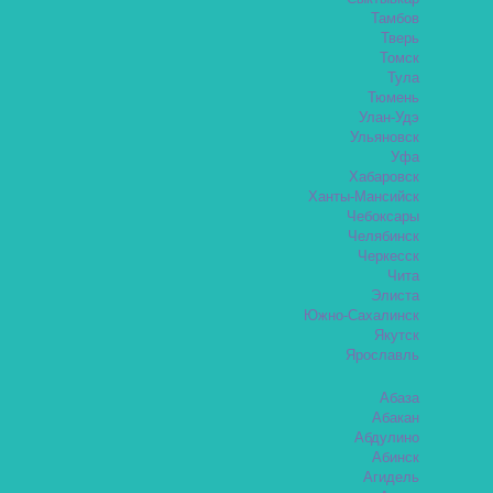
Тамбов
Тверь
Томск
Тула
Тюмень
Улан-Удэ
Ульяновск
Уфа
Хабаровск
Ханты-Мансийск
Чебоксары
Челябинск
Черкесск
Чита
Элиста
Южно-Сахалинск
Якутск
Ярославль
Абаза
Абакан
Абдулино
Абинск
Агидель