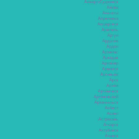
Анжеро-Судженск
Анива
Апатиты
Апрелевка
Апшеронск
Арамиль
Аргун
Ардатов
Ардон
Арзамас
Аркадак
Армавир
Армянск
Арсеньев
Арск
Артём
Артёмовск
Артёмовский
Архангельск
Асбест
Асино
Астрахань
Аткарск
Ахтубинск
Ачинск