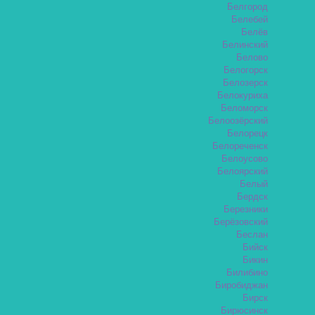
Белгород
Белебей
Белёв
Белинский
Белово
Белогорск
Белозерск
Белокуриха
Беломорск
Белоозёрский
Белорецк
Белореченск
Белоусово
Белоярский
Белый
Бердск
Березники
Берёзовский
Беслан
Бийск
Бикин
Билибино
Биробиджан
Бирск
Бирюсинск