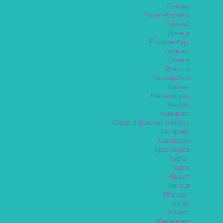
Гатчина
Горно-Алтайск
Грозный
Донецк
Екатеринбург
Иваново
Ижевск
Иркутск
Йошкар-Ола
Казань
Калининград
Калуга
Кемерово
Киров Кировская область
Кострома
Краснодар
Красноярск
Курган
Курск
Кызыл
Липецк
Магадан
Магас
Майкоп
Махачкала