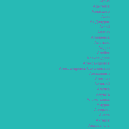
Агрыз
Адыгейск
Азнакаево
Азов
Ак-Довурак
Аксай
Алагир
Алапаевск
Алатырь
Алдан
Алейск
Александров
Александровск
Александровск-Сахалинский
Алексеевка
Алексин
Алзамай
Алупка
Алушта
Альметьевск
Амурск
Анадырь
Анапа
Ангарск
Андреаполь