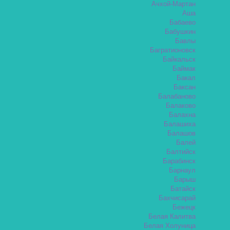
Ачхой-Мартан
Аша
Бабаево
Бабушкин
Бавлы
Багратионовск
Байкальск
Баймак
Бакал
Баксан
Балабаново
Балаково
Балахна
Балашиха
Балашов
Балей
Балтийск
Барабинск
Барнаул
Барыш
Батайск
Бахчисарай
Бежецк
Белая Калитва
Белая Холуница