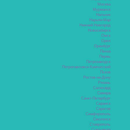
Москва
Мурманск
Нальчик
Нарьян-Мар
Нижний Новгород
Новосибирск
Омск
Орёл
Оренбург
Пенза
Пермь
Петрозаводск
Петропавловск-Камчатский
Псков
Ростов-на-Дону
Рязань
Салехард
Самара
Санкт-Петербург
Саранск
Саратов
Симферополь
Смоленск
Ставрополь
Сыктывкар